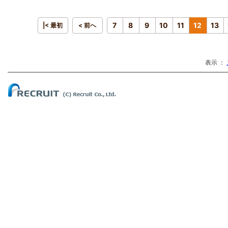
7
8
9
10
11
12
13
|< 最初
< 前へ
表示 ：