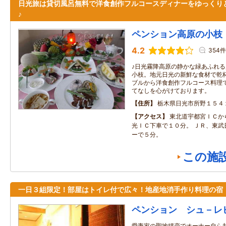
日光旅は貸切風呂無料で洋食創作フルコースディナーをゆっくり
♪
ペンション高原の小枝
4.2
354件
♪日光霧降高原の静かな緑あふれ
小枝。地元日光の新鮮な食材で乾
ブルから洋食創作フルコース料理
てなしを心がけております。
住所
栃木県日光市所野１５４
アクセス
東北道宇都宮ＩＣか
光ＩＣ下車で１０分。 ＪＲ、東武
ーで５分。
この施
一日３組限定！部屋はトイレ付で広々！地産地消手作り料理の宿
ペンション シュ－レ
愛妻家の聖地嬬恋でオーナー自ら