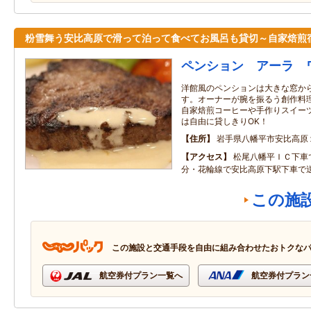
粉雪舞う安比高原で滑って泊って食べてお風呂も貸切～自家焙煎
ペンション アーラ 
洋館風のペンションは大きな窓か
す。オーナーが腕を振るう創作料
自家焙煎コーヒーや手作りスイー
は自由に貸しきりOK！
住所
岩手県八幡平市安比高原
アクセス
松尾八幡平ＩＣ下車
分・花輪線で安比高原下駅下車で
この施
この施設と交通手段を自由に組み合わせたおトクな
航空券付プラン一覧へ
航空券付プラン