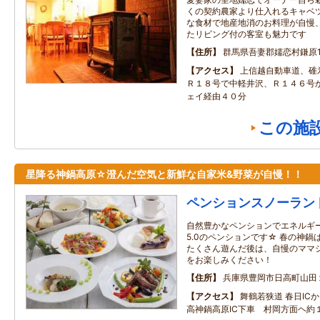
くの契約農家より仕入れるキャベ
な食材で地産地消のお料理が自慢
たリビング付の客室も魅力です
住所
群馬県吾妻郡嬬恋村鎌原105
アクセス
上信越自動車道、碓
Ｒ１８号で中軽井沢、Ｒ１４６号
ェイ経由４０分
この施
星降る神鍋高原☆澄んだ空気と新鮮な自家米&野菜が自慢！！
ペンションスノーラン
自然豊かなペンションでエネルギ
5.0のペンションです☆ 春の神
たくさん遊んだ後は、自慢のママ
をお楽しみください！
住所
兵庫県豊岡市日高町山田
アクセス
舞鶴若狭道 春日IC
高神鍋高原IC下車 村岡方面ヘ約