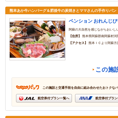
熊本あか牛ハンバーグ＆肥後牛の炭焼きとママさんの手作りパン
ペンション おれんじび
阿蘇の大自然を感じながらおいし
住所
熊本県阿蘇郡南阿蘇村河
アクセス
熊本ＩＣより阿蘇方
この施
この施設と交通手段を自由に組み合わせたおトクな
航空券付プラン一覧へ
航空券付プラン