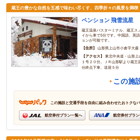
蔵王の豊かな自然を五感で味わい尽くす、四季折々の風景を満喫
ペンション 飛雪流星
蔵王温泉バスターミナル、蔵王ス
イから車で5分です。中国語、英
ョンが可能です。
住所
山形県上山市小倉字大森
アクセス
東北中央道・山形上
１号２０分。ＪＲ山形駅より蔵王
分終点下車、送迎５分
この施
この施設と交通手段を自由に組み合わせたおトクな
航空券付プラン一覧へ
航空券付プラン