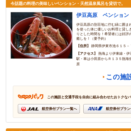
今話題の料理の美味しいペンション・天然温泉風呂を貸切で。
伊豆高原 ペンション
伊豆高原の別荘地に佇む緑に囲ま
を使った体に優しいお料理と貸し
りとした時間を！希望者には好評
癒しを！（要予約）
住所
静岡県伊東市池６１５－
アクセス
熱海より伊東線・伊
駅・車は小田原からＲ１３５熱海
原
この施
この施設と交通手段を自由に組み合わせたおトクな
航空券付プラン一覧へ
航空券付プラン