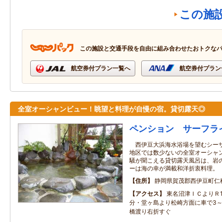
この施
この施設と交通手段を自由に組み合わせたおトクな
航空券付プラン一覧へ
航空券付プラン
全室オーシャンビュー！眺望と料理が自慢の宿。貸切露天◎
ペンション サーフラ
西伊豆大浜海水浴場を望むシーサ
地区では数少ないの全室オーシャ
騒が聞こえる貸切露天風呂は、岩
ーは海の幸が満載和洋折衷料理。
住所
静岡県賀茂郡西伊豆町仁科5
アクセス
東名沼津ＩＣよりＲ1
分・堂ヶ島より松崎方面に車で3～4
橋渡り右折すぐ