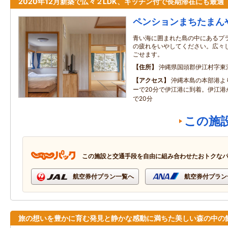
2020年12月新築で広々２LDK、キッチン付で長期滞在にも最適
ペンションまちたまん
青い海に囲まれた島の中にあるプ
の疲れをいやしてください。広々
ごせます。
住所
沖縄県国頭郡伊江村字東
アクセス
沖縄本島の本部港よ
ーで20分で伊江港に到着。伊江港
で20分
この施
この施設と交通手段を自由に組み合わせたおトクな
航空券付プラン一覧へ
航空券付プラン
旅の想いを豊かに育む発見と静かな感動に満ちた美しい森の中の