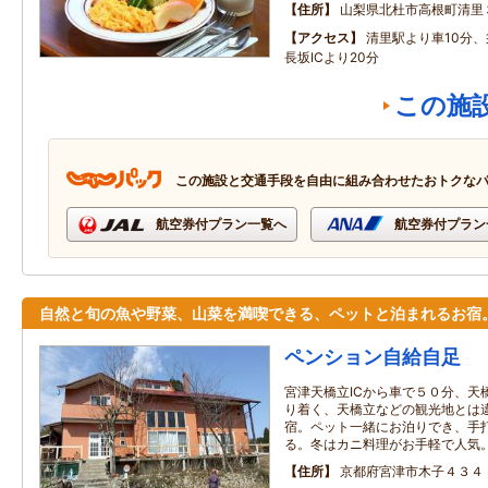
住所
山梨県北杜市高根町清里
アクセス
清里駅より車10分、
長坂ICより20分
この施
この施設と交通手段を自由に組み合わせたおトクな
航空券付プラン一覧へ
航空券付プラン
自然と旬の魚や野菜、山菜を満喫できる、ペットと泊まれるお宿
ペンション自給自足
宮津天橋立ICから車で５０分、天
り着く、天橋立などの観光地とは
宿。ペット一緒にお泊りでき、手
る。冬はカニ料理がお手軽で人気
住所
京都府宮津市木子４３４