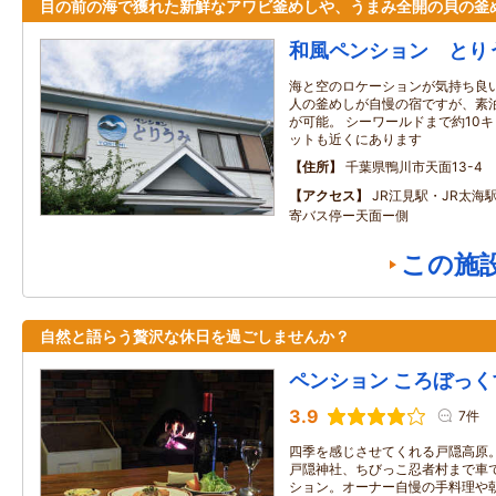
目の前の海で獲れた新鮮なアワビ釜めしや、うまみ全開の貝の釜
和風ペンション とり
海と空のロケーションが気持ち良い
人の釜めしが自慢の宿ですが、素
が可能。 シーワールドまで約10
ットも近くにあります
住所
千葉県鴨川市天面13-4
アクセス
JR江見駅・JR太海
寄バス停ー天面ー側
この施
自然と語らう贅沢な休日を過ごしませんか？
ペンション ころぼっく
3.9
7件
四季を感じさせてくれる戸隠高原
戸隠神社、ちびっこ忍者村まで車
ション。オーナー自慢の手料理や