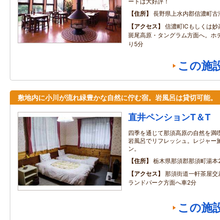
ートは大好評！
住所
長野県上水内郡信濃町古
アクセス
信濃町ICもしくは
斑尾高原・タングラム方面へ。ホ
り5分
この施
敷地内に小川が流れ緑豊かな自然に佇む宿。岩風呂は貸切可能。
直井ペンションT＆T
四季を通じて那須高原の自然を満
岩風呂でリフレッシュ。レジャー
ン。
住所
栃木県那須郡那須町湯本21
アクセス
那須街道一軒茶屋交
ランドパーク方面へ車2分
この施