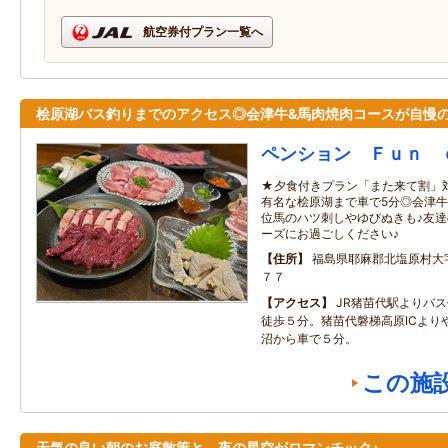
航空券付プラン一覧へ
桧原湖バス釣りまでのアクセス◎会津牛&馬肉焼肉コースが自慢
ペンション Ｆｕｎ 
★夕食付きプラン「また来て割」対
有名な桧原湖まで車で5分◎会津牛
位馬のハツ刺しやゆびぬきも♪友
ーズにお過ごしください♪
住所
福島県耶麻郡北塩原村大
７７
アクセス
JR猪苗代駅よりバ
徒歩５分。猪苗代磐梯高原ICより
沼から車で５分。
この施
天気の良い朝のお庭散策と、夜の星空がロマンチック♪