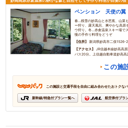
妙高高原赤倉温泉の静かな森と自然そして手作り料理が自慢の宿
ペンション 天使の翼
春…残雪の妙高山と水芭蕉、山菜
ー狩り、露天風呂、爽やかな高原
ウ狩り。冬…赤倉温泉スキー場で
慢の手作り料理をどうぞ
住所
新潟県妙高市二俣1526-2
アクセス
JR信越本線妙高高
バス20分。上信越自動車道妙高高原
この施
この施設と交通手段を自由に組み合わせたおトクな
新幹線/特急付プラン一覧へ
航空券付プラ