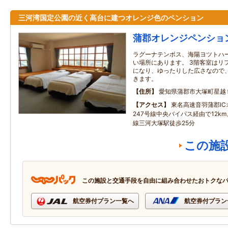
三河湾国定公園の近く高台に建つオレンジ色のペンション
蒲郡オレンジペンショ
ラグーナテンボス、海陽ヨツトハ
い場所にあります。 3階客室はリ
になり、ゆったりした広さなので
きます。
住所
愛知県蒲郡市大塚町星越
アクセス
東名高速音羽蒲郡I
247号線中央バイパス経由で12k
線三河大塚駅徒歩25分
この施
この施設と交通手段を自由に組み合わせたおトクな
航空券付プラン一覧へ
航空券付プラン