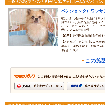
手作りの焼き立てパンと料理が人気♪アットホームなペンション♪
ペンションクロワッサ
朝は人数に合わせ焼き上げるサクサ
湾で揚がった新鮮な魚介類をメイ
♪ ソースからパンやデザートまで
優しいメニューが自慢♪
住所
静岡県御前崎市御前崎８
アクセス
東名菊川ICより車4
車30分、JR菊川駅より静鉄バス
車徒歩１０分
この施
この施設と交通手段を自由に組み合わせたおトクな
航空券付プラン一覧へ
航空券付プラン