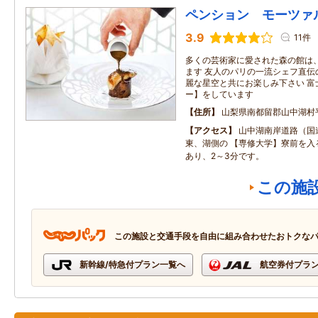
ペンション モーツァ
3.9
11件
多くの芸術家に愛された森の館は
ます 友人のパリの一流シェフ直伝
麗な星空と共にお楽しみ下さい 富
ー】をしています
住所
山梨県南都留郡山中湖村
アクセス
山中湖南岸道路（国
東、湖側の 【専修大学】寮前を入
あり、2～3分です。
この施
この施設と交通手段を自由に組み合わせたおトクな
新幹線/特急付プラン一覧へ
航空券付プラ