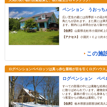
ペンション うおっち
広い芝生の庭には四季折々の花が
鳥たちが訪れます。また夜には満
ます。館内には卓球台があり賑や
住所
山梨県北杜市小淵沢町上
アクセス
小淵沢ＩＣより約６
この施
ログペンションペペロッソは真っ赤な屋根が目を引くログハウス
ログペンション ペペ
すべての部屋の中には素敵な絵画
に散りばめられています。建物全
います。森林の香りに心も身体も
つ客室からの眺めは素晴しです
住所
栃木県那須郡那須町高久