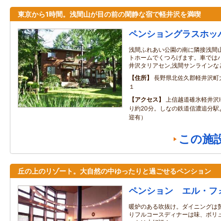
東京から1時間。浅間山が目の前の閑静な宿で軽井沢を満喫
ペンショングラスホッ
浅間ふれあい公園の南に隣接浅間
トホームでくつろげます。車ではハ
井沢タリアセン,浅間サンラインな
住所
長野県北佐久郡軽井沢町
１
アクセス
上信越道碓氷軽井沢I
り約20分。しなの鉄道信濃追分駅
迎有）
この施
丘の上のリゾート。大自然の中ゆったりと過ごせるペンション
ペンション エル・フ
暖炉のある吹抜け。ダイニングは
りフルコースディナーは味、ボリ