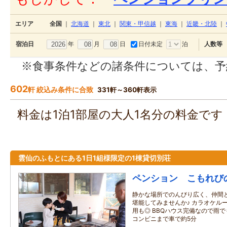
エリア
全国
｜
北海道
｜
東北
｜
関東・甲信越
｜
東海
｜
近畿・北陸
｜
年
月
日
日付未定
泊
宿泊日
人数等
※食事条件などの諸条件については、予
602
軒 絞込み条件に合致
331軒～360軒表示
料金は1泊1部屋の大人1名分の料金で
雲仙のふもとにある1日1組様限定の1棟貸切別荘
ペンション こもれび
静かな場所でのんびり広く、仲間
堪能してみませんか♪ カラオケル
用も◎ BBQハウス完備なので雨で
コンビニまで車で約5分