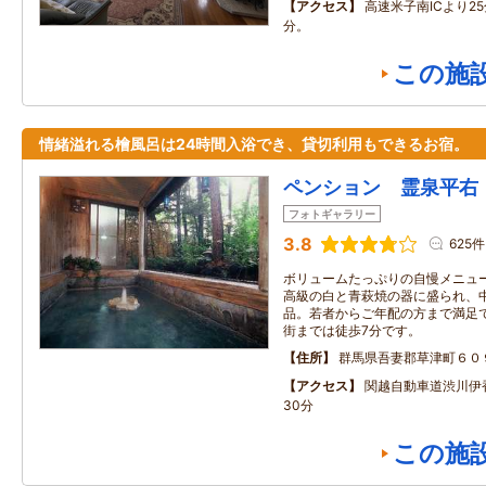
アクセス
高速米子南ICより2
分。
この施
情緒溢れる檜風呂は24時間入浴でき、貸切利用もできるお宿。
ペンション 霊泉平右
フォトギャラリー
3.8
625件
ボリュームたっぷりの自慢メニュ
高級の白と青萩焼の器に盛られ、
品。若者からご年配の方まで満足
街までは徒歩7分です。
住所
群馬県吾妻郡草津町６０
アクセス
関越自動車道渋川伊香
30分
この施