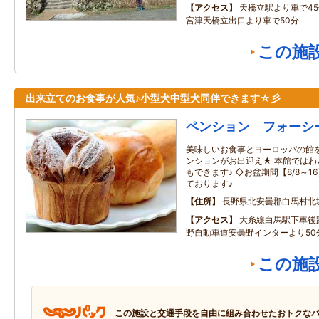
アクセス
天橋立駅より車で4
宮津天橋立出口より車で50分
この施
出来立てのお食事が人気♪小型犬中型犬同伴できます☆彡
ペンション フォーシ
美味しいお食事とヨーロッパの館
ンションがお出迎え★ 本館では
もできます♪ ◇お盆期間【8/8～
ております♪
住所
長野県北安曇郡白馬村北城2
アクセス
大糸線白馬駅下車後
野自動車道安曇野インターより50
この施
この施設と交通手段を自由に組み合わせたおトクな