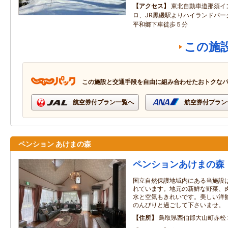
アクセス
東北自動車道那須イ
ロ、JR黒磯駅よりハイランドパー
平和郷下車徒歩５分
この施
この施設と交通手段を自由に組み合わせたおトクな
航空券付プラン一覧へ
航空券付プラン
ペンション あけまの森
ペンションあけまの森
国立自然保護地域内にある当施設
れています。地元の新鮮な野菜、
水と空気もきれいです。美しい洋
のんびりと過ごして下さいませ。
住所
鳥取県西伯郡大山町赤松