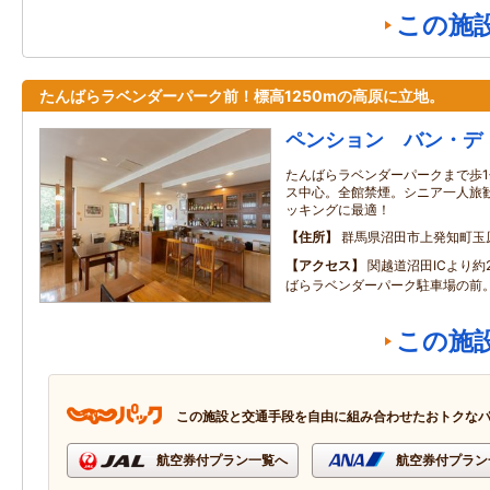
この施
たんばらラベンダーパーク前！標高1250mの高原に立地。
ペンション バン・デ
たんばらラベンダーパークまで歩
ス中心。全館禁煙。シニア一人旅
ッキングに最適！
住所
群馬県沼田市上発知町玉
アクセス
関越道沼田ICより約
ばらラベンダーパーク駐車場の前
この施
この施設と交通手段を自由に組み合わせたおトクな
航空券付プラン一覧へ
航空券付プラン