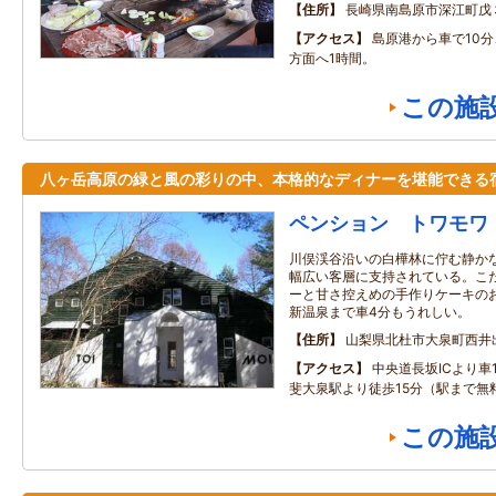
住所
長崎県南島原市深江町戊
アクセス
島原港から車で10分
方面へ1時間。
この施
八ヶ岳高原の緑と風の彩りの中、本格的なディナーを堪能できる
ペンション トワモワ
川俣渓谷沿いの白樺林に佇む静か
幅広い客層に支持されている。こ
ーと甘さ控えめの手作りケーキの
新温泉まで車4分もうれしい。
住所
山梨県北杜市大泉町西井出8
アクセス
中央道長坂ICより車
斐大泉駅より徒歩15分（駅まで無
この施