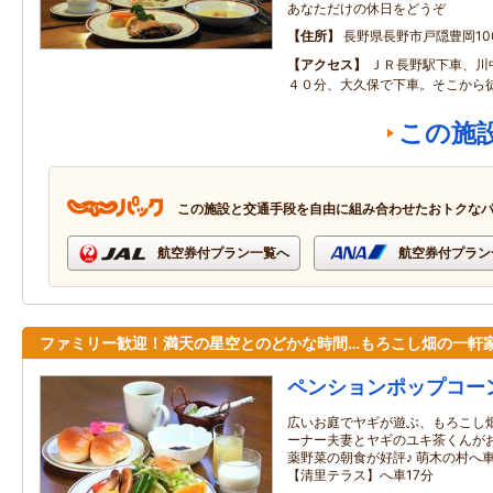
あなただけの休日をどうぞ
住所
長野県長野市戸隠豊岡100
アクセス
ＪＲ長野駅下車、川
４０分、大久保で下車。そこから
この施
この施設と交通手段を自由に組み合わせたおトクな
航空券付プラン一覧へ
航空券付プラン
ファミリー歓迎！満天の星空とのどかな時間…もろこし畑の一軒
ペンションポップコー
広いお庭でヤギが遊ぶ、もろこし畑
ーナー夫妻とヤギのユキ茶くんがお
薬野菜の朝食が好評♪ 萌木の村へ
【清里テラス】へ車17分