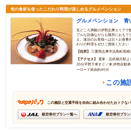
旬の食材を使ったこだわり料理が楽しめるグルメペンション
グルメペンション 青
見どころ満載の伊勢志摩エリアで
プルな設備ながらも随所におもて
え。連泊のお客様へは日々お食事
わりの料理をぜひご賞味ください
住所
三重県志摩市浜島町黒崎
アクセス
電車：近鉄鵜方駅よ
20分平野下車すぐ／車:伊勢自動車
ーロード経由約40分
この施
この施設と交通手段を自由に組み合わせたおトクな
航空券付プラン一覧へ
航空券付プラン