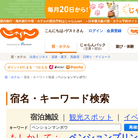
国内旅行・海外旅行や宿・ホテルの宿泊予約はじゃらんnet ～日本最大級の宿・ホテル予約サイト
こんにちは♪ゲストさん
ログイン
会員登録
じゃらんパック
宿・ホテル
遊び・体験
（交通＋宿泊）
宿・ホテル
出張ビジネス
温泉・露天
高級宿
日帰り・デイユース
ポイントがたまる・つかえる
宿・ホテル
> 宿名・キーワード検索（
ペンションマンボウ
）
宿名・キーワード検索
宿泊施設
｜
観光スポット
｜
イ
キーワード
もしかして：
ペンションプリン