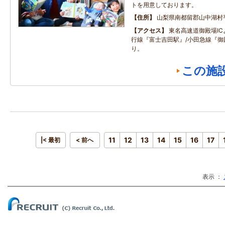
トを用意しております。
住所
山梨県南都留郡山中湖村
アクセス
東名高速道御殿場IC
行線『富士吉田駅』/小田急線『御
り。
この施
11
12
13
14
15
16
17
|< 最初
< 前へ
表示 ：