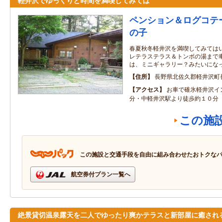
軽井沢でゆっくりと時間を満喫してみては
ペンション＆ログコテ
の子
春夏秋冬軽井沢を満喫してみてはい
レテラステラス＆トンボの湯まで車
は、ミニギャラリー？みたいにな
住所
長野県北佐久郡軽井沢町長
アクセス
お車で碓氷軽井沢イ
分・中軽井沢駅より徒歩約１０分
この施
この施設と交通手段を自由に組み合わせたおトクな
航空券付プラン一覧へ
絶景貸切温泉露天を二人でゆったり爽かテラスと新部屋に癒され