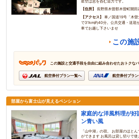
星空は息を呑む迫力です。
住所
長野県木曽郡木曽町開田
アクセス
車／国道19号「木曽
で31km約40分。公共交通・送
車でお越し下さいませ
この施
この施設と交通手段を自由に組み合わせたおトクな
航空券付プラン一覧へ
航空券付プラン
部屋から富士山が見えるペンション
家庭的な洋風料理が好
ン青い風
「山中湖」の宿。 お部屋のほとん
ができます お風呂は貸し切りで使