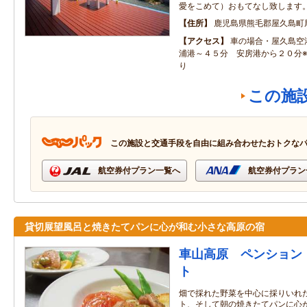
愛をこめて）おもてなし致します
住所
鹿児島県熊毛郡屋久島町
アクセス
車の場合・屋久島空
浦港～４５分 安房港から２０分
り
この施
この施設と交通手段を自由に組み合わせたおトクな
航空券付プラン一覧へ
航空券付プラン
貸切展望風呂と焼きたてパンに心が和む小さな高原の宿
車山高原 ペンション
ト
畑で採れた野菜を中心に採りいれ
ト、そして朝の焼きたてパンに心