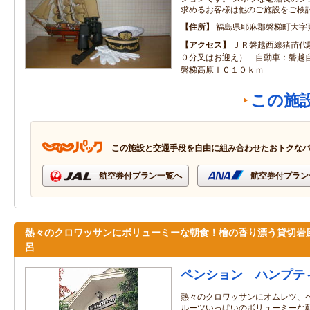
求めるお客様は他のご施設をご検
住所
福島県耶麻郡磐梯町大字
アクセス
ＪＲ磐越西線猪苗代
０分又はお迎え） 自動車：磐越
磐梯高原ＩＣ１０ｋｍ
この施
この施設と交通手段を自由に組み合わせたおトクな
航空券付プラン一覧へ
航空券付プラン
熱々のクロワッサンにボリューミーな朝食！檜の香り漂う貸切岩
呂
ペンション ハンプテ
熱々のクロワッサンにオムレツ、
ルーツいっぱいのボリューミーな