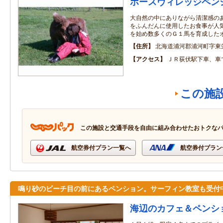
ホースヴィレッジペン
大自然の中にありながら清潔感の
をふんだんに使用したお食事が人
を始め数多くのＧ１馬を育成した
住所
北海道浦河郡浦河町字東
アクセス
ＪＲ荻伏駅下車、車
この施
この施設と交通手段を自由に組み合わせたおトクな
航空券付プラン一覧へ
航空券付プラン
鳴り砂のビーチ目の前にあるペンション。サーフィン教室も受付
海辺のカフェ＆ペンシ