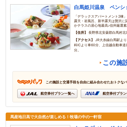
白馬姫川温泉 ペンシ
「デラックスアパートメント2棟」
露天・岩風呂、新半露天は贅沢に
かテラスの居心地最高♪信州厳選
住所
長野県北安曇郡白馬村北
アクセス
JR大糸線白馬駅よ
科ICより車60分、上信越自動車道長
分。
この施
この施設と交通手段を自由に組み合わせたおトクな
航空券付プラン一覧へ
航空券付プラン
馬産地日高で大自然が楽しめる！牧場の中の一軒宿