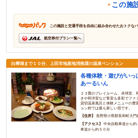
この施
この施設と交通手段を自由に組み合わせたおトクな
航空券付プラン一覧へ
白樺湖まで１０分、上田市地産地消推奨の温泉ペンション
各種体験・遊びがいっ
あーるいん
２３畳のプレイルーム、卓球室、
きや和洋室など客室も多彩でファ
貸切温泉風呂と体験メニューの豊
ョン村では最も新しい宿です。
住所
長野県小県郡長和町大門
アクセス
中央自動車道から約
車道から約５０分