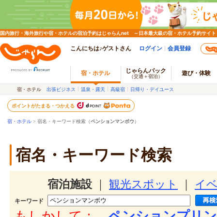
国内旅行・海外旅行や宿・ホテルの宿泊予約はじゃらんnet ～日本最大級の宿・ホテル予約サイト
こんにちは♪ゲストさん
ログイン
会員登録
じゃらんパック
宿・ホテル
遊び・体験
（交通＋宿泊）
宿・ホテル
出張ビジネス
温泉・露天
高級宿
日帰り・デイユース
ポイントがたまる・つかえる
宿・ホテル
> 宿名・キーワード検索（
ペンションマンボウ
）
宿名・キーワード検索
宿泊施設
｜
観光スポット
｜
イ
キーワード
もしかして：
ペンションプリン