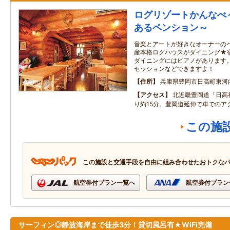
ログリゾートかんなべ
あるペンション～
音楽とアートが好きなオーナーの
産本格ログハウスがダイニング★
ダイニングにはピアノがあります
セッションなどできますよ！
住所
兵庫県豊岡市日高町東河内
アクセス
北近畿豊岡道「日高
り約15分。豊岡道延伸で車でのア
この施
この施設と交通手段を自由に組み合わせたおトクな
航空券付プラン一覧へ
航空券付プラン
サーフィン◎静波海岸まで徒歩3分！貸切風呂有★WiFi完備