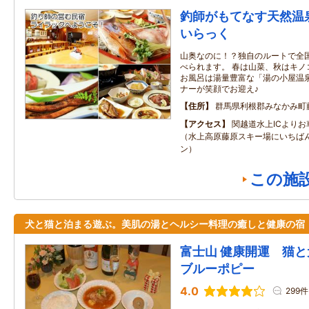
釣師がもてなす天然温
いらっく
山奥なのに！？独自のルートで全
べられます。 春は山菜、秋はキノ
お風呂は湯量豊富な「湯の小屋温泉
ナーが笑顔でお迎え♪
住所
群馬県利根郡みなかみ町
アクセス
関越道水上ICより
（水上高原藤原スキー場にいちば
ン）
この施
犬と猫と泊まる遊ぶ。美肌の湯とヘルシー料理の癒しと健康の宿
富士山 健康開運 猫と
ブルーポピー
4.0
299件