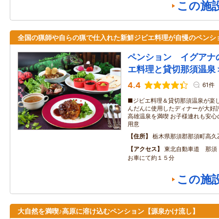
この施
全国の猟師や自らの猟で仕入れた新鮮ジビエ料理が自慢のペンシ
ペンション イグアナ
エ料理と貸切那須温泉
4.4
61件
■ジビエ料理＆貸切那須温泉が楽し
んだんに使用したディナーが大好評
高雄温泉を満喫 お子様連れも安心
用意
住所
栃木県那須郡那須町高久
アクセス
東北自動車道 那須
お車にて約１５分
この施
大自然を満喫♪高原に溶け込むペンション【源泉かけ流し】