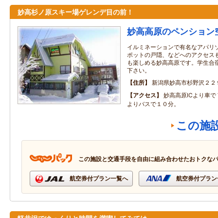
妙高杉ノ原スキー場ゲレンデ目の前！
妙高高原のペンション
イルミネーションで有名なアパリ
ポットの戸隠、などへのアクセス
も楽しめる妙高高原です。学生合
下さい。
住所
新潟県妙高市杉野沢２２
アクセス
妙高高原ICより車
よりバスで１０分。
この施
この施設と交通手段を自由に組み合わせたおトクな
航空券付プラン一覧へ
航空券付プラン