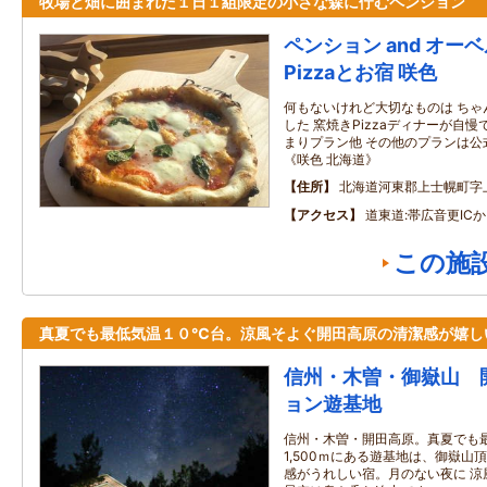
牧場と畑に囲まれた１日１組限定の小さな森に佇むペンション
ペンション and オー
Pizzaとお宿 咲色
何もないけれど大切なものは ちゃ
した 窯焼きPizzaディナーが自慢
まりプラン他 その他のプランは公
《咲色 北海道》
住所
北海道河東郡上士幌町字上
アクセス
道東道:帯広音更IC
この施
真夏でも最低気温１０℃台。涼風そよぐ開田高原の清潔感が嬉し
信州・木曽・御嶽山 
ョン遊基地
信州・木曽・開田高原。真夏でも
1,500ｍにある遊基地は、御嶽山
感がうれしい宿。月のない夜に 涼