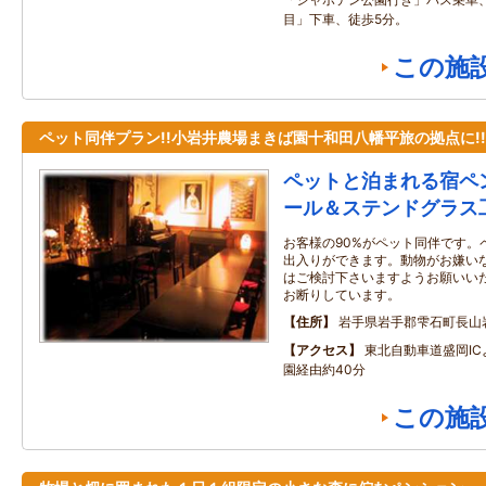
目」下車、徒歩5分。
この施
ペット同伴プラン!!小岩井農場まきば園十和田八幡平旅の拠点に!!
ペットと泊まれる宿ペ
ール＆ステンドグラス
お客様の90%がペット同伴です。
出入りができます。動物がお嫌い
はご検討下さいますようお願いい
お断りしています。
住所
岩手県岩手郡雫石町長山
アクセス
東北自動車道盛岡I
園経由約40分
この施