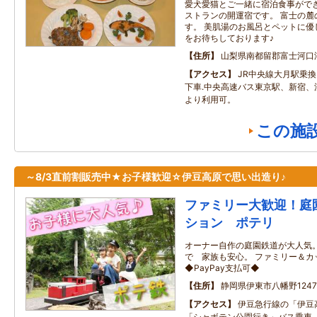
愛犬愛猫とご一緒に宿泊食事がで
ストランの開運宿です。 富士の麓
す。 美肌湯のお風呂とペットに優
をお待ちしております♪
住所
山梨県南都留郡富士河口
アクセス
JR中央線大月駅乗
下車.中央高速バス東京駅、新宿、
より利用可。
この施
～8/3直前割販売中★お子様歓迎☆伊豆高原で思い出造り♪
ファミリー大歓迎！庭
ション ポテリ
オーナー自作の庭園鉄道が大人気。
で 家族も安心。 ファミリー＆
◆PayPay支払可◆
住所
静岡県伊東市八幡野1247-
アクセス
伊豆急行線の「伊豆
「シャボテン公園行き」バス乗車