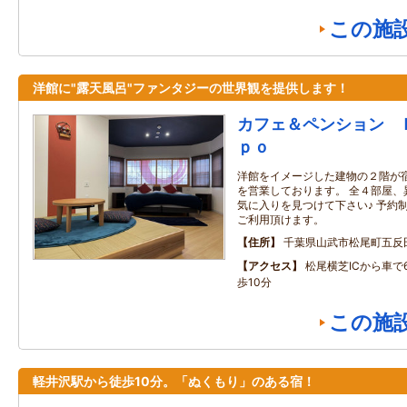
この施
洋館に"露天風呂"ファンタジーの世界観を提供します！
カフェ＆ペンション 
ｐｏ
洋館をイメージした建物の２階が
を営業しております。 全４部屋、
気に入りを見つけて下さい♪ 予約
ご利用頂けます。
住所
千葉県山武市松尾町五反
アクセス
松尾横芝ICから車で
歩10分
この施
軽井沢駅から徒歩10分。「ぬくもり」のある宿！