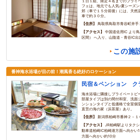
１日１組、限定４名までのプライ
フェは、地元でも人気♪夏シーズ
郊（車で１５分前後）には、天然
車で約３０分。
住所
鳥取県鳥取市青谷町井手
アクセス
中国道佐用IC より
区間） へ入り、山陰道・青谷IC出
この施
番神海水浴場が目の前！潮風香る絶好のロケーション
民宿＆ペンション ク
海水浴場に隣接しプライベートビ
部屋タイプは別の間付和室、洗面
ンションタイプと低価格で全室個
直営の海の家（浜茶屋）あり。
住所
新潟県柏崎市番神２－１
アクセス
JR柏崎駅よりタクシ
動車道柏崎IC柏崎港方面へ向かい1
方面へ向かい約10分