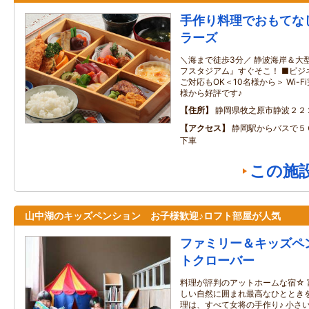
手作り料理でおもてな
ラーズ
＼海まで徒歩3分／ 静波海岸＆大
フスタジアム』すぐそこ！ ■ビジ
ご対応もOK＜10名様から＞ Wi-
様から好評です♪
住所
静岡県牧之原市静波２２
アクセス
静岡駅からバスで５
下車
この施
山中湖のキッズペンション お子様歓迎♪ロフト部屋が人気
ファミリー＆キッズペ
トクローバー
料理が評判のアットホームな宿☆
しい自然に囲まれ最高なひとときを
理は、すべて女将の手作り♪ 小さ