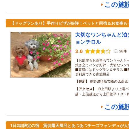
この施
【ドッグランあり】手作りピザが好評！ペットと同宿＆お食事も
大切なワンちゃんと泊
ョンチロル
3.6
28件
【お部屋もお食事もワンちゃんと一
焼き立てパンが好評！大切なワン
■裏庭にはドッグラン＆テラス ■
切利用できる家族風呂
住所
長野県須坂市峰の原高原
アクセス
JR上田駅より上電バ
越・上信越道から上田菅平ＩＣ・約
この施
1日2組限定の宿 貸切露天風呂とあつあつチーズフォンデュが人