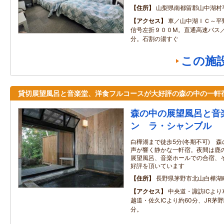
住所
山梨県南都留郡山中湖村
アクセス
車／山中湖ＩＣ～平
信号左折９００M。直通高速バス
分。石割の湯すぐ
この施
貸切展望風呂と音楽堂、洋食フルコースが大好評の森の中の一軒
森の中の展望風呂と音
ン ラ・シャンブル
白樺湖まで徒歩5分(冬期不可) 
声が響く静かな一軒宿。夜間は鹿
展望風呂、音楽ホールでの合宿、
好評を頂いています
住所
長野県茅野市北山白樺湖
アクセス
中央道・諏訪ICより
越道・佐久ICより約60分、JR茅
分。