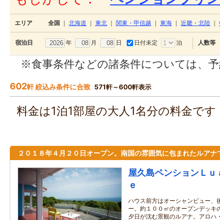
エリア
全国
｜
北海道
｜
東北
｜
関東・甲信越
｜
東海
｜
近畿・北陸
｜
年
月
日
日付未定
泊
宿泊日
人数等
※食事条件などの諸条件については、予
602
軒 絞込み条件に合致
571軒～600軒表示
料金は1泊1部屋の大人1名分の料金で
２０１８年４月２０日オープン。南国の雰囲気に包まれたルアナ
屋久島ペンションＬｕ
ｅ
ハウス前方はオーシャンビュー、
ー。約１００㎡のオープンデッキ
夕日が沈む景観のルアナ。アロハ