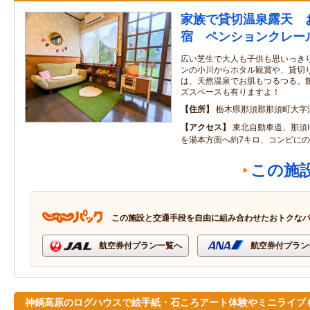
家族で貸切温泉露天 
宿 ペンションクレー
広い芝生で大人も子供も思いっき
ンの小川からホタル観賞や、貸切
は、天然温泉でお肌もつるつる。
ズスペースも有りますよ！
住所
栃木県那須郡那須町大字湯本
アクセス
東北自動車道、那須
を湯本方面へ約7キロ、コンビに
この施
この施設と交通手段を自由に組み合わせたおトクな
航空券付プラン一覧へ
航空券付プラン
神鍋高原のログハウスで絵手紙・石ころアート体験やミニライブ