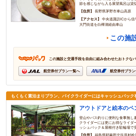
節を感じながら入る展望風呂は貸
住所
長野県茅野市車山高原
アクセス
中央道諏訪ICから信
大門街道を白樺湖経由車山
この施
この施設と交通手段を自由に組み合わせたおトクな
航空券付プラン一覧へ
航空券付プラン
もくもく素泊まりプラン、バイクライダーにはキャッシュバック
アウトドアと絵本のペ
登山やバス釣りに便利な食事無し
クライダーには更にお得なライダー
ッシュバック＆屋根付き駐輪場で
住所
福島県耶麻郡北塩原村桧