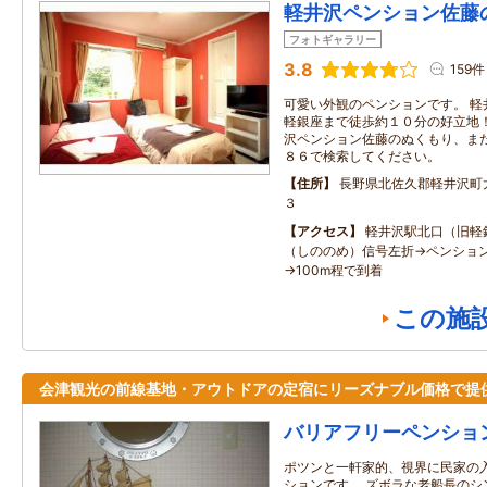
軽井沢ペンション佐藤
フォトギャラリー
3.8
159件
可愛い外観のペンションです。 軽
軽銀座まで徒歩約１０分の好立地！
沢ペンション佐藤のぬくもり、ま
８６で検索してください。
住所
長野県北佐久郡軽井沢町
３
アクセス
軽井沢駅北口（旧軽
（しののめ）信号左折→ペンショ
→100m程で到着
この施
会津観光の前線基地・アウトドアの定宿にリーズナブル価格で提
バリアフリーペンショ
ポツンと一軒家的、視界に民家の
ションです。 ズボラな老船長のシ