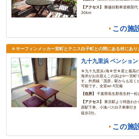
アクセス
磐越自動車道猪苗代
30km
この施
☆サーフィンメッカ一宮町とテニス白子町との間にある村にあり
九十九里浜 ペンション
☆九十九里浜♪海☆空☆星と最高
海岸がお出迎えこの浜はや一宮町
す。外房線「茂原」駅からも近く
可能です。全室wi-fi完備
住所
千葉県長生郡長生村一松
アクセス
東京駅より特急わか
原駅下車。小湊バス白子車庫行き
徒歩2分。
この施