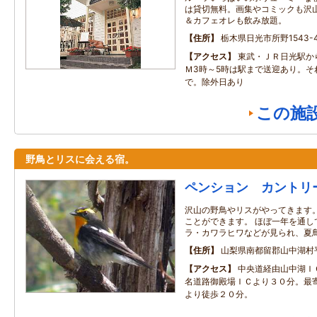
は貸切無料。画集やコミックも沢
＆カフェオレも飲み放題。
住所
栃木県日光市所野1543-4
アクセス
東武・ＪＲ日光駅か
Ｍ3時～5時は駅まで送迎あり。そ
で。除外日あり
この施
野鳥とリスに会える宿。
ペンション カントリ
沢山の野鳥やリスがやってきます
ことができます。 ほぼ一年を通し
ラ・カワラヒワなどが見られ、夏
住所
山梨県南都留郡山中湖村
アクセス
中央道経由山中湖Ｉ
名道路御殿場ＩＣより３０分。最
より徒歩２０分。