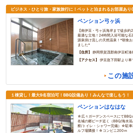
ビジネス・ひとり旅・家族旅行に！ペットと泊まれるお部屋あり
ペンション弓ヶ浜
【南伊豆・弓ヶ浜海岸まで徒歩約
最適な立地！24時間入浴可能な石
源泉掛け流しの天然温泉！*朝食
ました*
住所
静岡県賀茂郡南伊豆町湊89
アクセス
伊豆急下田駅より車
この施
１棟貸し！最大9名宿泊可！BBQ設備あり！みんなで楽しもう！
ペンションはなはな
☆広々ガーデンスペースにてBBQ
名城の郷ビーチ近く（BBQ/海水浴
察/トイレ・シャワー完備）☆駐車
ルフ場隣接！☆コンビニ200ｍ