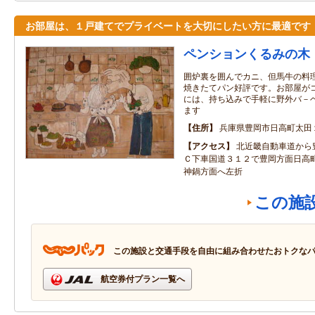
お部屋は、１戸建てでプライベートを大切にしたい方に最適です
ペンションくるみの木
囲炉裏を囲んでカニ、但馬牛の料
焼きたてパン好評です。お部屋が
には、持ち込みで手軽に野外バ－
ます
住所
兵庫県豊岡市日高町太田
アクセス
北近畿自動車道から
Ｃ下車国道３１２で豊岡方面日高
神鍋方面へ左折
この施
この施設と交通手段を自由に組み合わせたおトクな
航空券付プラン一覧へ