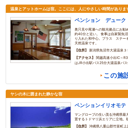
温泉とアットホームは宿。ここには、人にやさしい時間がありま
ペンション デューク
奥只見や尾瀬への観光拠点にお勧
約40分と近い。 食事は自家製魚
り入れた和中心。プラス ステーキ
天然温泉です。
住所
新潟県魚沼市大湯温泉３
アクセス
関越高速小出IC～R3
はJR小出駅バス25分大湯温泉バス
この施
ヤシの木に囲まれた静かな宿
ペンションイリオモテ
マングローブの生い茂る沖縄県最
置するトドマリ浜エリアに立地。
住所
沖縄県八重山郡竹富町上