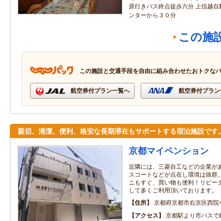
原行きバス終点徒歩六分 上信越自
ンターから３０分
この施
この施設と交通手段を自由に組み合わせたおトクな
航空券付プラン一覧へ
航空券付プラン
親切、清潔、便利、格安な長期滞在もサポートする宿泊施設です
京都マイペンション
近隣には、三菱自工などの企業が
スコートなどが点在し環境は抜群
ニもすぐ、買い物も便利！リピー
して多くご利用頂いております。
住所
京都府京都市右京区西院
アクセス
京都駅より市バスで