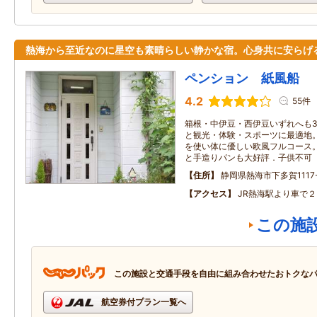
熱海から至近なのに星空も素晴らしい静かな宿。心身共に安らげ
ペンション 紙風船
4.2
55件
箱根・中伊豆・西伊豆いずれへも3
と観光・体験・スポーツに最適地
を使い体に優しい欧風フルコース
と手造りパンも大好評．子供不可
住所
静岡県熱海市下多賀1117
アクセス
JR熱海駅より車で
この施
この施設と交通手段を自由に組み合わせたおトクな
航空券付プラン一覧へ