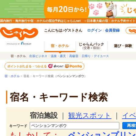
国内旅行・海外旅行や宿・ホテルの宿泊予約はじゃらんnet ～日本最大級の宿・ホテル予約サイト
こんにちは♪ゲストさん
ログイン
会員登録
じゃらんパック
宿・ホテル
遊び・体験
（交通＋宿泊）
宿・ホテル
出張ビジネス
温泉・露天
高級宿
日帰り・デイユース
ポイントがたまる・つかえる
宿・ホテル
> 宿名・キーワード検索（
ペンションマンボウ
）
宿名・キーワード検索
宿泊施設
｜
観光スポット
｜
イ
キーワード
もしかして：
ペンションプリン