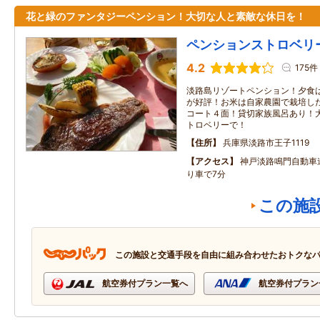
花と緑のファンタジーペンション！大切な人と素敵な休日を！
ペンションストロベリ
4.2
175件
淡路島リゾートペンション！夕食
が好評！お米は自家農園で栽培し
コート４面！貸切家族風呂あり！
トロベリーで！
住所
兵庫県淡路市王子1119
アクセス
神戸淡路鳴門自動車道
り車で7分
この施
この施設と交通手段を自由に組み合わせたおトクな
航空券付プラン一覧へ
航空券付プラン