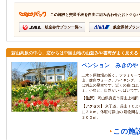
この施設と交通手段を自由に組み合わせたおトクな
航空券付プラン一覧へ
航空券付プラン
蒜山高原の中心、窓からは中国山地の山並みや雲海がよく見える
ペンション みきのや
三木ヶ原牧場の近く。ファミリー
山、健康ウォーク、ハイキング、
は満点の星空です。近くの森には
ミ、小鳥と、自然がいっぱいです
住所
岡山県真庭市蒜山上福田
アクセス
米子道、蒜山ＩＣよ
に３ｋｍ。休暇村蒜山の 建物間を
３００ｍ。
この施