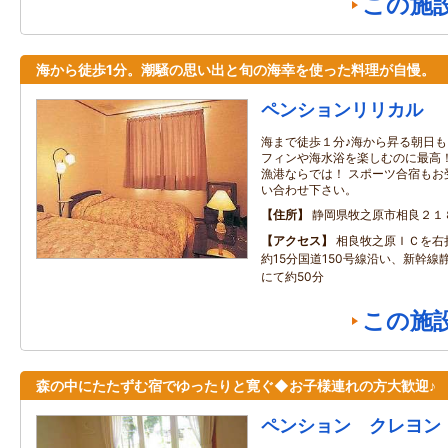
この施
海から徒歩1分。潮騒の思い出と旬の海幸を使った料理が自慢。
ペンションリリカル
海まで徒歩１分♪海から昇る朝日も
フィンや海水浴を楽しむのに最高！
漁港ならでは！ スポーツ合宿もお
い合わせ下さい。
住所
静岡県牧之原市相良２１
アクセス
相良牧之原ＩＣを右
約15分国道150号線沿い、新幹線
にて約50分
この施
森の中にたたずむ宿でゆったりと寛ぐ◆お子様連れの方大歓迎♪
ペンション クレヨン