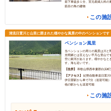
前下車徒歩１分、宮元産婦人科の
筋目の角の建物
この施
清流日置川と山里に囲まれた穏やかな風景の中のペンションです
ペンション風里
当ペンションの周りの風景は川と
光明媚とは言えない平凡な里山で
空に銀河があります。穏やかなと
す。海も近いです。
住所
和歌山県西牟婁郡白浜町
アクセス
紀勢自動車道日置川I
伊日置駅から車で7分（送迎可能
他の駅からも送迎可能
この施