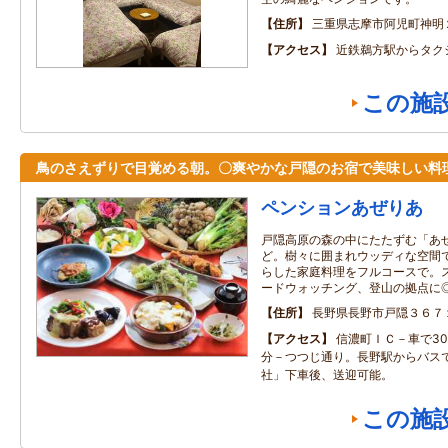
住所
三重県志摩市阿児町神明
アクセス
近鉄鵜方駅からタク
この施
鳥のさえずりで目覚める朝。〇爽やかな戸隠のお宿で美味しい料
ペンションあぜりあ
戸隠高原の森の中にたたずむ「あ
ど。樹々に囲まれウッディな空間
らした家庭料理をフルコースで。
ードウォッチング、登山の拠点に
住所
長野県長野市戸隠３６７
アクセス
信濃町ＩＣ－車で30
分－つつじ通り。長野駅からバスで
社」下車後、送迎可能。
この施