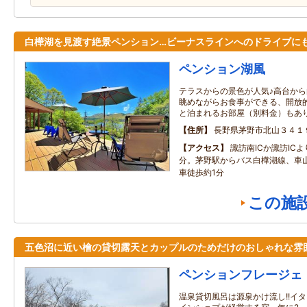
白樺湖を見渡す絶景ペンション…ビーナスラインへのドライブにも
ペンション湖風
テラスからの景色が人気♪高台か
眺めながらお食事ができる、開放
と泊まれるお部屋（別料金）もあ
住所
長野県茅野市北山３４１
アクセス
諏訪南ICか諏訪IC
分。茅野駅からバス白樺湖線、車
車徒歩約1分
この施
五色沼に近い檜の貸切露天とカップルのためだけのおしゃれな雰
ペンションフレージェ
温泉貸切風呂は源泉かけ流し!!イ