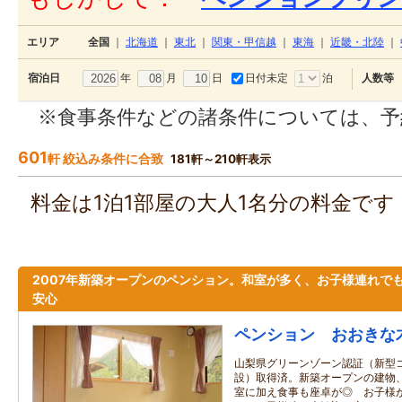
エリア
全国
｜
北海道
｜
東北
｜
関東・甲信越
｜
東海
｜
近畿・北陸
｜
年
月
日
日付未定
泊
宿泊日
人数等
※食事条件などの諸条件については、予
601
軒 絞込み条件に合致
181軒～210軒表示
料金は1泊1部屋の大人1名分の料金で
2007年新築オープンのペンション。和室が多く、お子様連れで
安心
ペンション おおきな
山梨県グリーンゾーン認証（新型
設）取得済。新築オープンの建物
室に加え食事も座卓が◎ お子様