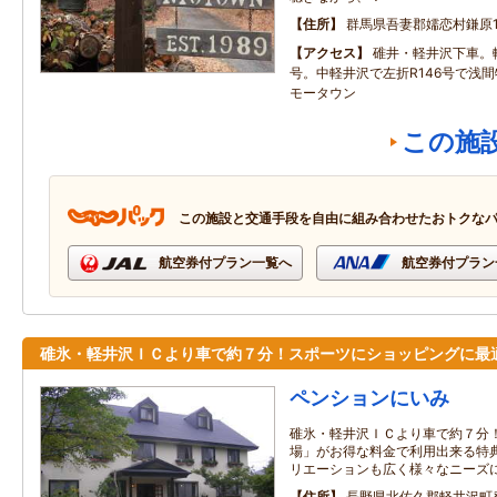
住所
群馬県吾妻郡嬬恋村鎌原15
アクセス
碓井・軽井沢下車。
号。中軽井沢で左折R146号で浅
モータウン
この施
この施設と交通手段を自由に組み合わせたおトクな
航空券付プラン一覧へ
航空券付プラン
碓氷・軽井沢ＩＣより車で約７分！スポーツにショッピングに最
ペンションにいみ
碓氷・軽井沢ＩＣより車で約７分
場」がお得な料金で利用出来る特
リエーションも広く様々なニーズ
住所
長野県北佐久郡軽井沢町発