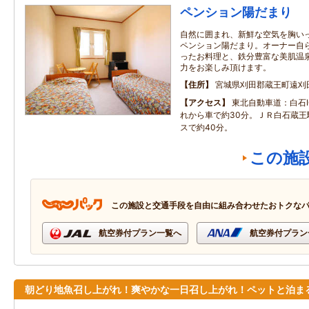
ペンション陽だまり
自然に囲まれ、新鮮な空気を胸い
ペンション陽だまり。オーナー自
ったお料理と、鉄分豊富な美肌温
力をお楽しみ頂けます。
住所
宮城県刈田郡蔵王町遠刈
アクセス
東北自動車道：白石I
れから車で約30分。ＪＲ白石蔵王
スで約40分。
この施
この施設と交通手段を自由に組み合わせたおトクな
航空券付プラン一覧へ
航空券付プラン
朝どり地魚召し上がれ！爽やかな一日召し上がれ！ペットと泊ま