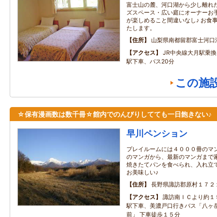
富士山の麓、河口湖から少し離れた
ズスペース・広い庭にオーナーお手
が楽しめること間違いなし♪ お食
たします。
住所
山梨県南都留郡富士河口
アクセス
JR中央線大月駅乗
駅下車、バス20分
この施
☆保有漫画数は数千冊☆館内でのんびりしてても一日飽きない♪
早川ペンション
プレイルームには４０００冊のマ
のマンガから、最新のマンガまで
焼きたてパンを食べられ、入れ立
お美味しい♪
住所
長野県諏訪郡原村１７２
アクセス
諏訪南ＩＣより約１
駅下車、美濃戸口行きバス「八ヶ
前」 下車徒歩１５分