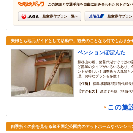
この施設と交通手段を自由に組み合わせたおトクな
航空券付プラン一覧へ
航空券付プラン
夫婦とも地元ガイドとして活動中。観光のことなら何でもおまか
ペンションぽぽんた
磐梯山の麓、猪苗代湖すぐそばの
ど部屋のタイプがいろいろあり、
ントが楽しい！四季折々の風景と
理、お得なプランも多数！
住所
福島県耶麻郡猪苗代町長田
アクセス
県道７号線（猪苗代
この施
四季折々の姿を見せる蔵王国定公園内のアットホームなペンショ