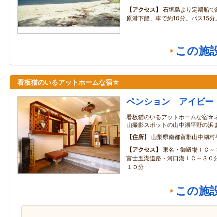
アクセス
石垣島より定期船で
原港下船、車で約10分。バス15分
この施
看板猫のいるアットホームな宿☆
ペンション アイビー
看板猫のいるアットホームな宿☆
山撮影スポットの山中湖平野の浜
住所
山梨県南都留郡山中湖村
アクセス
東名・御殿場ＩＣ～
富士五湖道路・河口湖ＩＣ～３０
１０分
この施