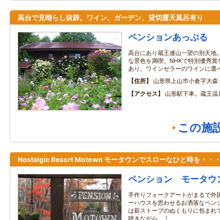
高台で見晴らし抜群。ワイン、ガーデン、貸切露天風呂有り
ペンションあっぷる
高台にあり蔵王連山一望の別天地
な景色を満喫。NHKで特別優秀賞
あり。ワインセラーのワインに選
住所
山形県上山市小倉字大森
アクセス
山形駅下車。蔵王温
この施
Nostalgic Resort Motown モータウンでスローなひと時を・・
ペンション モータウ
手作りフォークアートがまるで外
ーハウスを思わせるお洒落なペン
は薪ストーブのぬくもりに包まれ
聴きながら、！