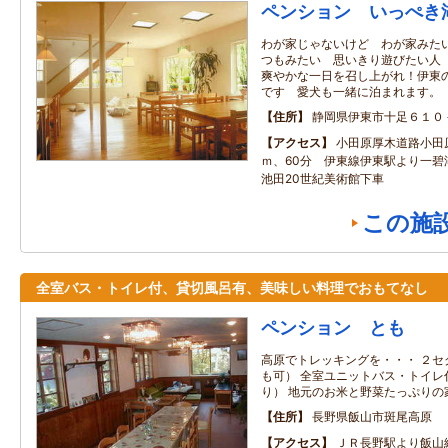
ペンション いっぺき
わが家じゃないけど わが家みた
つもみたい 思いきり遊びたい人
爽やかな一日を召し上がれ！伊東
です 愛犬も一緒に泊まれます。
住所
静岡県伊東市十足６１
アクセス
小田原厚木道路小田原
ｍ、60分 伊東線伊東駅より一
池田20世紀美術館下車
この施
全室バス・トイレ付、貸切風呂有、美味しい料理でおもてなし
ペンション とも
高原でトレッキングを・・・ ２セ
も可） 全室ユニットバス・トイレ
り） 地元のお米と野菜たっぷりの
住所
長野県飯山市斑尾高原
アクセス
ＪＲ長野駅より飯山