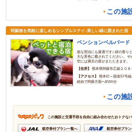
この施
阿蘇旅を気軽に楽しめるシンプルステイ♪美しい緑に囲まれた宿
ペンションベルバード
急な宿泊にも最適です♪ 緑の香り
大な景色に癒されてください。 や
空には満天の星がまたたきます。
住所
熊本県阿蘇市乙姫２０８
アクセス
熊本IC～国道57号
経由で阿蘇方面へ約50分
この施
この施設と交通手段を自由に組み合わせたおトクな
航空券付プラン一覧へ
航空券付プラン