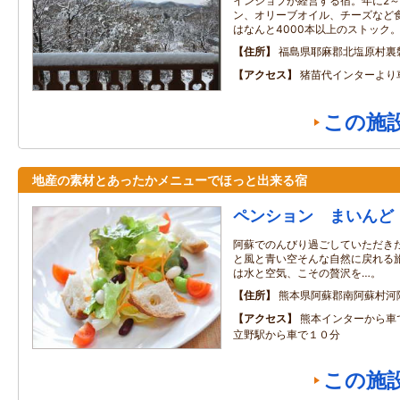
インショプが経営する宿。年に2～
ン、オリーブオイル、チーズなど
はなんと4000本以上のストック
住所
福島県耶麻郡北塩原村裏
アクセス
猪苗代インターより
この施
地産の素材とあったかメニューでほっと出来る宿
ペンション まいんど
阿蘇でのんびり過ごしていただき
と風と青い空そんな自然に戻れる
は水と空気、こその贅沢を…。
住所
熊本県阿蘇郡南阿蘇村河陽4
アクセス
熊本インターから
立野駅から車で１０分
この施