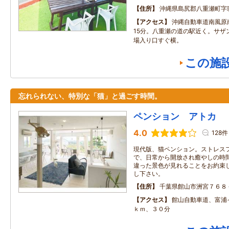
住所
沖縄県島尻郡八重瀬町字
アクセス
沖縄自動車道南風原
15分。八重瀬の道の駅近く。サザ
場入り口すぐ横。
この施
忘れられない、特別な「猫」と過ごす時間。
ペンション アトカ
4.0
128件
現代版、猫ペンション。ストレス
で、日常から開放され癒やしの時
違った景色が見れることをお約束
し下さい。
住所
千葉県館山市洲宮７６８
アクセス
館山自動車道、富浦
ｋｍ、３０分