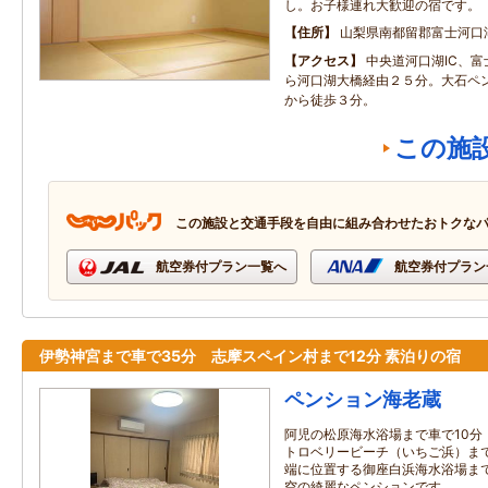
し。お子様連れ大歓迎の宿です。
住所
山梨県南都留郡富士河口
アクセス
中央道河口湖IC、
ら河口湖大橋経由２５分。大石ペ
から徒歩３分。
この施
この施設と交通手段を自由に組み合わせたおトクな
航空券付プラン一覧へ
航空券付プラン
伊勢神宮まで車で35分 志摩スペイン村まで12分 素泊りの宿
ペンション海老蔵
阿児の松原海水浴場まで車で10分
トロベリービーチ（いちご浜）まで
端に位置する御座白浜海水浴場まで
空の綺麗なペンションです。