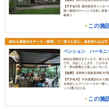
アクセス
碓氷軽井沢インター
面へ最初のローソンで左折し直進
板有り
この施
BBQを屋根付きデッキ（禁煙）で！雨でも安心。食材持ち込み可
ペンション ハーモニ
BBQを屋根付きデッキで。雨でも
で可。火起こしします。 たかやま
グ・高山植物など楽しみいろいろ
住所
長野県小県郡長和町大門
アクセス
中央道諏訪ICから国
を経由しエコーバレースキー場へ
ッジ2番入口入る
この施