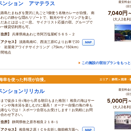
最安料金(
ペンション アマテラス
(目
7,040円
淡路島たまねぎを贅沢に丸ごと1個使う名物カレーが自慢。 南
あわじの静かな隠れリゾートで、観光やサイクリングを楽し
(大人2名利
んだあとはほっと一息。 サイクリスト応援の宿。グループで
の一棟貸切利用も可。
住所
兵庫県南あわじ市阿万塩屋町５６５－２
アクセス
淡路島南IC、西淡三原ICよりお車で20
MAP
分 岩屋発アワイチサイクリング（75km／150km）
中間地点
この施設の宿泊プランをもっと
海幸を使った料理が自慢。
エリア：
静岡 > 焼津
最安料金(
ペンションリリカル
(目
5,000円
海まで徒歩１分♪海から昇る朝日もまた格別！ 相良の海はサー
フィンや海水浴を楽しむのに最高！ オーナー自慢の海の幸も
(大人2名利
漁港ならでは！ スポーツ合宿もお受けします！お気軽にお問
い合わせ下さい。
住所
静岡県牧之原市相良２１８‐１
アクセス
相良牧之原ＩＣを右折し御前崎方面へ
MAP