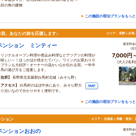
筋目の角の建物
この施設の宿泊プランをもっと
宿。あなたの旅を応援します♪
エリア：
長野 > 白
最安料金(
ペンション ミンティー
(目
7,000円
オリジナルオーブン料理や煮込み料理などアツアツの料理が
美味しい～！ほっかほか焼きたてパン。ワインのお変わりＯ
(大人2名利
Ｋプランも大好評！オーナーの温かい心が伝わる宿。一年中
白馬の遊び方をご提案します。
住所
長野県北安曇郡白馬村北城（みそら野）
アクセス
白馬村のほぼ中央にあり、みそら野大
MAP
通り沿いなので分かりやすく便利です。
この施設の宿泊プランをもっと
ンション
エリア：
北海道 > 洞爺・登別・
最安料金(
ペンションおおの
(目