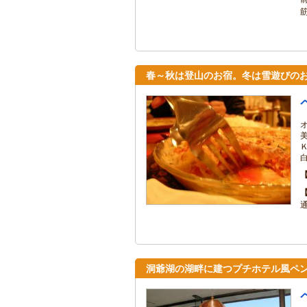
春～秋は登山のお宿。冬は雪遊びのお
洞爺湖の湖畔に建つプチホテル風ペ