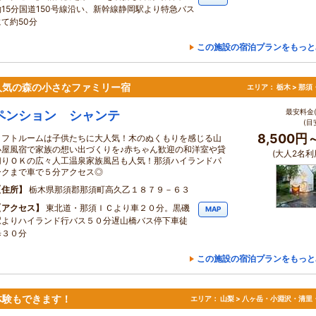
約15分国道150号線沿い、新幹線静岡駅より特急バス
にて約50分
この施設の宿泊プランをもっと
人気の森の小さなファミリー宿
エリア：
栃木 > 那
最安料金(
ペンション シャンテ
(目
8,500円
ロフトルームは子供たちに大人気！木のぬくもりを感じる山
小屋風宿で家族の想い出づくりを♪赤ちゃん歓迎の和洋室や貸
(大人2名利
切りＯＫの広々人工温泉家族風呂も人気！那須ハイランドパ
ークまで車で５分アクセス◎
住所
栃木県那須郡那須町高久乙１８７９－６３
アクセス
東北道・那須ＩＣより車２０分。黒磯
MAP
駅よりハイランド行バス５０分遅山橋バス停下車徒
歩３０分
この施設の宿泊プランをもっと
体験もできます！
エリア：
山梨 > 八ヶ岳・小淵沢・清里