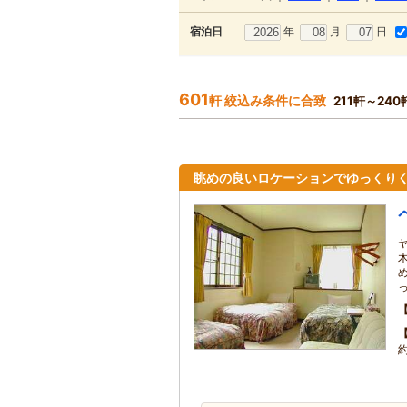
年
月
日
宿泊日
601
軒 絞込み条件に合致
211軒～24
眺めの良いロケーションでゆっくりく