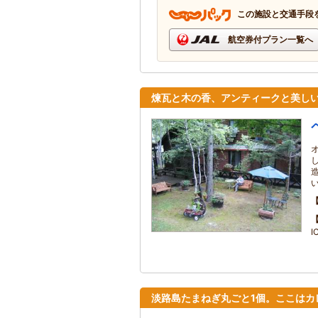
この施設と交通手段
航空券付プラン一覧へ
煉瓦と木の香、アンティークと美し
I
淡路島たまねぎ丸ごと1個。ここはカ