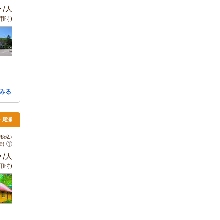
～
/人
用時)
みる
・尾瀬
税込)
安)
～
/人
用時)