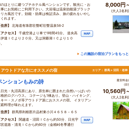
8,000円
湖のほとりに建つプチホテル風ペンションです。観光に・お
仕事にお気軽にご利用下さい。大浴場は温泉効能湯ブラック
(大人2名利
シリカ風呂です。効能・効果は検証済み、旅の疲れをいやし
てくれます。
住所
北海道有珠郡壮瞥町壮瞥温泉56‐2
アクセス
千歳空港より車で1時間45分。 道央高
MAP
速伊達ＩＣより２０分。又は洞爺湖ＩＣより１０
分。
この施設の宿泊プランをもっと
。アウトドアな方にオススメの宿
エリア：
群馬 > 沼田・老神
最安料金(
ペンションもみの詩
(目
10,560円
奥日光・丸沼高原にあり、原生林に囲まれた自然いっぱいの
本格的ログハウス。 コテージも1棟あり。登山・ハイキング、
(大人2名利
スキー・スノボ等アウトドア派におススメの宿。 イタリアン
家庭料理が味わえます。
住所
群馬県利根郡片品村東小川４６５８－６５
アクセス
関越道・沼田ＩＣから約50分、日光宇
MAP
都宮道路・清滝ＩＣから約60分（金精峠冬季通行