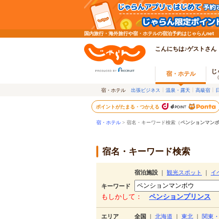
国内旅行・海外旅行や宿・ホテルの宿泊予約はじゃらんnet
こんにちは♪ゲストさん
じ
宿・ホテル
宿・ホテル
出張ビジネス
温泉・露天
高級宿
ポイントがたまる・つかえる
宿・ホテル
> 宿名・キーワード検索（
ペンションマン
宿名・キーワード検索
宿泊施設
｜
観光スポット
｜
イ
キーワード
もしかして：
ペンションプリンス
エリア
全国
｜
北海道
｜
東北
｜
関東