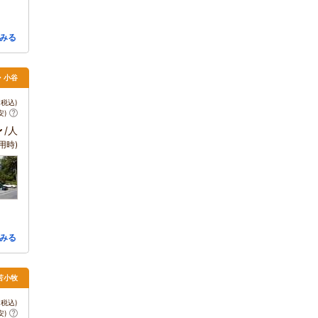
みる
馬・小谷
税込)
安)
～
/人
用時)
みる
苫小牧
税込)
安)