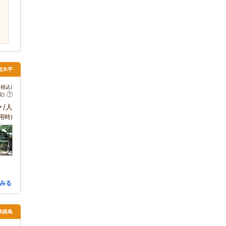
姫木平
税込)
安)
～
/人
用時)
みる
 淡路島