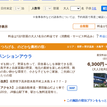
日付未定
泊
部屋
大人
名 子供
0名
人数等
※食事条件などの諸条件については、予約画面で再度ご確認く
合致順
料金が
0軒表示
料金は1泊1部屋の大人1名分の料金です（消費税・サービス料込み）
料金
つろげる、のどかな農村の宿♪
エリア：
長野 > 野沢温泉・木島平・
最安料金(
ペンションアウラ
(目
6,300円
ヤギを飼って、野菜を作って、田舎暮らしを体験できる宿、
木島平米と自家菜園の野菜、地元の素材を楽しめる料理。眺
(大人2名利
めの良い静かな環境で、小さな子どもやご家族、ご夫婦にぴ
ったりの宿
住所
長野県下高井郡木島平村上木島３４７７－２
アクセス
上信越自動車道・豊田飯山ICより車で
MAP
約20分。JR飯山駅下車、駅から無料送迎有り。
この施設の宿泊プランをもっと