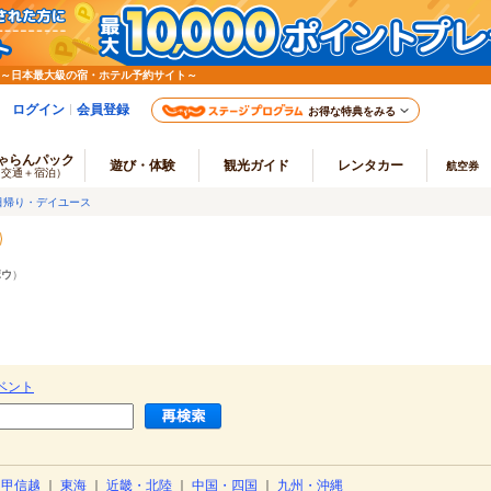
 ～日本最大級の宿・ホテル予約サイト～
ログイン
会員登録
お得な特典をみる
ゃらんパック
遊び・体験
観光ガイド
レンタカー
航空券
（交通＋宿泊）
日帰り・デイユース
ボウ
）
ベント
・甲信越
｜
東海
｜
近畿・北陸
｜
中国・四国
｜
九州・沖縄