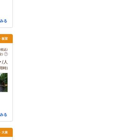
みる
須・板室
税込)
安)
～
/人
用時)
みる
・大泉