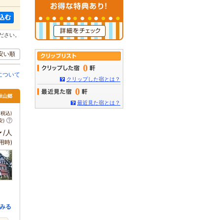
ださい。
安い順
0
について
クリップした宿とは？
0
秋山郷
最近見た宿とは？
税込)
安)
～
/人
用時)
みる