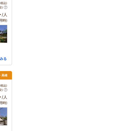
税込)
安)
～
/人
用時)
みる
・高雄
税込)
安)
～
/人
用時)