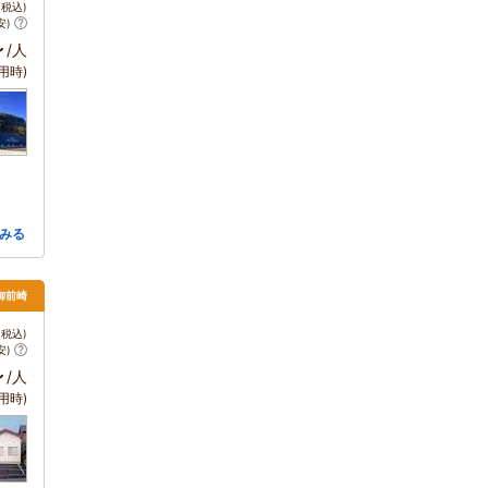
税込)
安)
～
/人
用時)
みる
・御前崎
税込)
安)
～
/人
用時)