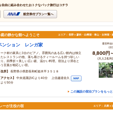
を自由に組み合わせたおトクなパック旅行はコチラ
航空券付プラン一覧へ
い庭の静かな館へようこそ
エリア：
長野 > 蓼科・白樺湖・車山・女神湖・
最安料金(
ペンション レンガ家
(目
8,800円
オーク材の家具に3台のピアノ。雰囲気のある広い館内は独立
したレストランの他、落ち着けるティールームを持つ珍しい
(大人2名利
造り。四季折々美しい広い庭、温かい料理。宿泊より滞在と
いう言葉が相応しい宿。
住所
長野県小県郡長和町姫木平３５１８
アクセス
中央道諏訪ICより40分 上信越道佐久
MAP
Cより50分
この施設の宿泊プランをもっと
レーが主役の宿
エリア：
兵庫 >