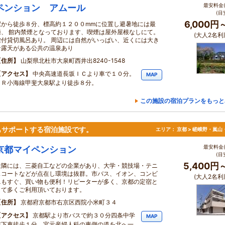
最安料金(
ペンション アムール
(目
6,000円
駅から徒歩８分、標高約１２００mmに位置し避暑地には最
適、 館内禁煙となっております、喫煙は屋外屋根なしにて。
(大人2名利
鍵付貸切風呂あり。 周辺には自然がいっぱい、近くには大き
な露天がある公共の温泉あり
住所
山梨県北杜市大泉町西井出8240-1548
アクセス
中央高速道長坂ＩＣより車で１０分。
MAP
ＪＲ小海線甲斐大泉駅より徒歩８分。
この施設の宿泊プランをもっと
もサポートする宿泊施設です。
エリア：
京都 > 嵯峨野・嵐山
最安料金(
京都マイペンション
(目
5,400円
近隣には、三菱自工などの企業があり、大学・競技場・テニ
スコートなどが点在し環境は抜群。市バス、イオン、コンビ
(大人2名利
ニもすぐ、買い物も便利！リピーターが多く、京都の定宿と
して多くご利用頂いております。
住所
京都府京都市右京区西院小米町３４
アクセス
京都駅より市バスで約３０分四条中学
MAP
前下車徒歩１分、宮元産婦人科の東側の道を北へ一