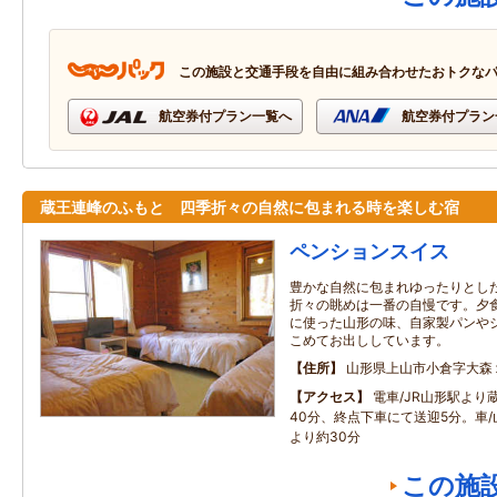
この施設と交通手段を自由に組み合わせたおトクな
航空券付プラン一覧へ
航空券付プラン
蔵王連峰のふもと 四季折々の自然に包まれる時を楽しむ宿
ペンションスイス
豊かな自然に包まれゆったりとし
折々の眺めは一番の自慢です。夕
に使った山形の味、自家製パンや
こめてお出ししています。
住所
山形県上山市小倉字大森
アクセス
電車/JR山形駅より
40分、終点下車にて送迎5分。車/
より約30分
この施