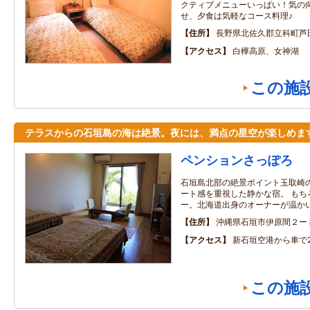
クティブメニューいっぱい！気の
せ、夕食は気軽なコース料理♪
住所
長野県北佐久郡立科町芦
アクセス
白樺高原、女神湖
この施
テラスからの石垣島の海は絶景。夜には、満点の星空が楽しめま
ペンションさっぽろ
石垣島北部の絶景ポイント玉取崎
ート感を重視した静かな宿。 もち
ー。北海道出身のオーナーが温か
住所
沖縄県石垣市伊原間２ー
アクセス
新石垣空港から車で
この施