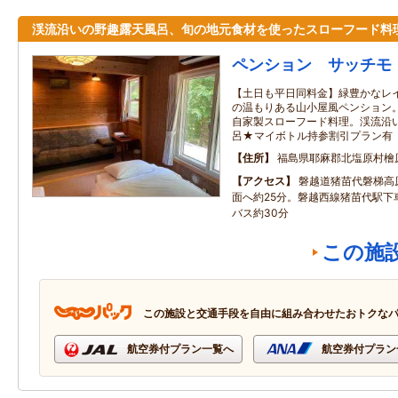
渓流沿いの野趣露天風呂、旬の地元食材を使ったスローフード料
ペンション サッチモ
【土日も平日同料金】緑豊かなレ
の温もりある山小屋風ペンション
自家製スローフード料理。渓流沿
呂★マイボトル持参割引プラン有
住所
福島県耶麻郡北塩原村檜
アクセス
磐越道猪苗代磐梯高
面へ約25分。磐越西線猪苗代駅下
バス約30分
この施
この施設と交通手段を自由に組み合わせたおトクな
航空券付プラン一覧へ
航空券付プラン