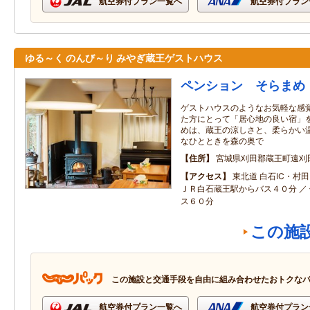
航空券付プラン一覧へ
航空券付プラン
ゆる～く のんび～り みやぎ蔵王ゲストハウス
ペンション そらまめ
ゲストハウスのようなお気軽な感覚
た方にとって「居心地の良い宿」を
めは、蔵王の涼しさと、柔らかい温
なひとときを森の奥で
住所
宮城県刈田郡蔵王町遠刈
アクセス
東北道 白石IC・村田
ＪＲ白石蔵王駅からバス４０分 ／
ス６０分
この施
この施設と交通手段を自由に組み合わせたおトクな
航空券付プラン一覧へ
航空券付プラン