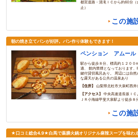
都宮道路・清滝ＩＣから約60分（
止）
この施
朝の焼き立てパンが好評。パン作り体験もできます！
ペンション アムール
駅から徒歩８分、標高約１２００
適、 館内禁煙となっております、
鍵付貸切風呂あり。 周辺には自然
な露天がある公共の温泉あり
住所
山梨県北杜市大泉町西井出8
アクセス
中央高速道長坂ＩＣ
ＪＲ小海線甲斐大泉駅より徒歩８
この施
★口コミ総合4.9★白馬で薬膳火鍋オリジナル麻辣スープを味わ