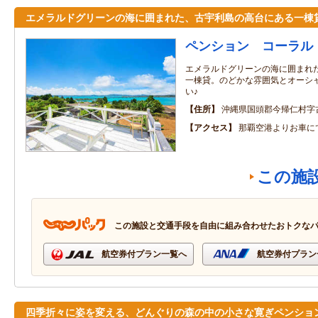
エメラルドグリーンの海に囲まれた、古宇利島の高台にある一棟
ペンション コーラル
エメラルドグリーンの海に囲まれ
一棟貸。のどかな雰囲気とオーシ
い♪
住所
沖縄県国頭郡今帰仁村字
アクセス
那覇空港よりお車に
この施
この施設と交通手段を自由に組み合わせたおトクな
航空券付プラン一覧へ
航空券付プラン
四季折々に姿を変える、どんぐりの森の中の小さな寛ぎペンショ