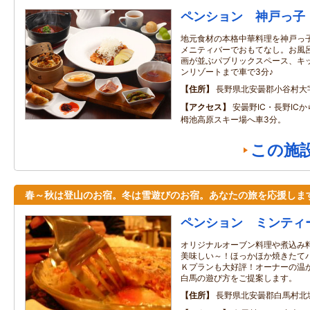
ペンション 神戸っ子
地元食材の本格中華料理を神戸っ子
メニティバーでおもてなし。お風呂
画が並ぶパブリックスペース、キッ
ンリゾートまで車で3分♪
住所
長野県北安曇郡小谷村大字千
アクセス
安曇野IC・長野ICか
栂池高原スキー場へ車3分。
この施
春～秋は登山のお宿。冬は雪遊びのお宿。あなたの旅を応援しま
ペンション ミンティ
オリジナルオーブン料理や煮込み
美味しい～！ほっかほか焼きたて
Ｋプランも大好評！オーナーの温
白馬の遊び方をご提案します。
住所
長野県北安曇郡白馬村北