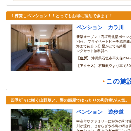
１棟貸しペンション！！とってもお得に宿泊できます！
ペンション カラ川
新築オープン！石垣島北部ポツン
別荘。 プライベートビーチ感満載
海まで徒歩５分 星がとても綺麗！
ングセット無料貸出
住所
沖縄県石垣市平久保234‐
アクセス
石垣航空より車で3
この施
四季折々に咲く山野草と、畳の部屋でゆったりの和洋室が人気。
ペンション 遊歩道
中高年やファミリーに好評の和洋
川が流れ、せせらぎや小鳥の鳴き
ケーション。数々のガーデニング