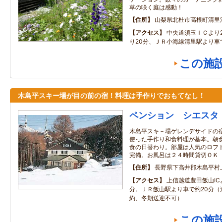
草の咲く庭は感動！
住所
山梨県北杜市高根町清里
アクセス
中央道須玉ＩＣより
り20分、ＪＲ小海線清里駅より車
この施
木島平スキー場が目の前の宿！料理は手作りでおもてなし！
ペンション シエスタ
木島平スキ－場ゲレンデサイドの
使った手作り和食料理が基本。朝
食の日替わり。部屋は人気のロフ
完備。お風呂は２４時間貸切ＯＫ
住所
長野県下高井郡木島平村上
アクセス
上信越道豊田飯山IC
分。ＪＲ飯山駅より車で約20分（
約、冬期送迎不可）
この施