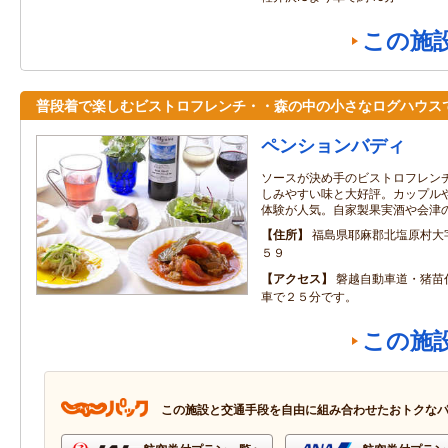
この施
普段着で楽しむビストロフレンチ・・森の中の小さなログハウス
ペンションバディ
ソースが決め手のビストロフレン
しみやすい味と大好評。カップル
体験が人気。自家製果実酒や会津
住所
福島県耶麻郡北塩原村大
５９
アクセス
磐越自動車道・猪苗
車で２５分です。
この施
この施設と交通手段を自由に組み合わせたおトクな