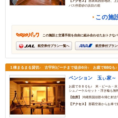
アクセス
西表島西部地区、上
バス停星砂の浜目の前
この施
この施設と交通手段を自由に組み合わせたおトクな
航空券付プラン一覧へ
航空券付プラン
１棟まるまる貸切♪ 古宇利ビーチまで徒歩6分♪ お庭でBBQも♪
ペンション 玉ぃ家～
お庭でＢＢＱも♪ 米・ビール・
シュノーケルセット・浮き輪も無料
住所
沖縄県国頭郡今帰仁村古
アクセス
那覇空港からお車で