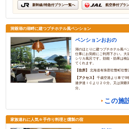
新幹線/特急付プラン一覧へ
航空券付プラ
洞爺湖の湖畔に建つプチホテル風ペンション
ペンションおおの
湖のほとりに建つプチホテル風ペ
仕事にお気軽にご利用下さい。大
シリカ風呂です。効能・効果は検
てくれます。
住所
北海道有珠郡壮瞥町壮瞥温
アクセス
千歳空港より車で1時
速伊達ＩＣより２０分。又は洞爺
分。
この施
家族連れに人気☆手作り料理と燻製の宿