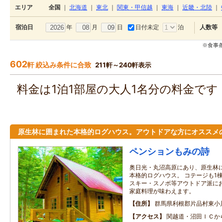
エリア
全国
｜
北海道
｜
東北
｜
関東・甲信越
｜
東海
｜
近畿・北陸
｜
年
月
日
日付未定
泊
宿泊日
人数等
※食事
602
軒 絞込み条件に合致
211軒～240軒表示
料金は1泊1部屋の大人1名分の料金で
原生林に囲まれた本格的ログハウス。アウトドアな方にオススメ
ペンションもみの詩
奥日光・丸沼高原にあり、原生林
本格的ログハウス。 コテージも1
スキー・スノボ等アウトドア派にお
家庭料理が味わえます。
住所
群馬県利根郡片品村東小
アクセス
関越道・沼田ＩＣか