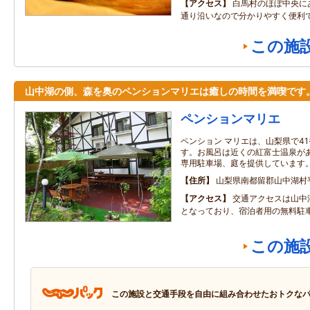
アクセス
白馬村のほぼ中央に
通り沿いなので分かりやすく便利
この施
山中湖の側、森を奥のペンションマリエは癒しの時間を満喫です
ペンションマリエ
ペンション マリエは、山梨県で4
す。お風呂は近くの紅富士温泉が
専用駐車場、庭を提供しています
住所
山梨県南都留郡山中湖村
アクセス
交通アクセスは山中湖
となっており、宿泊者用の無料駐
この施
この施設と交通手段を自由に組み合わせたおトクな