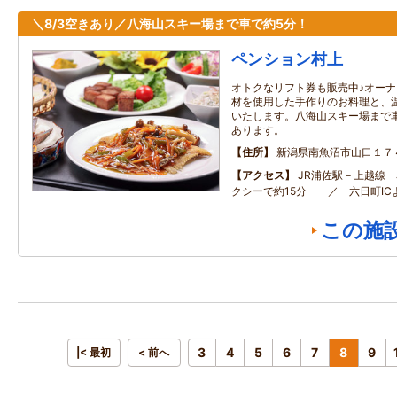
＼8/3空きあり／八海山スキー場まで車で約5分！
ペンション村上
オトクなリフト券も販売中♪オー
材を使用した手作りのお料理と、
いたします。八海山スキー場まで
あります。
住所
新潟県南魚沼市山口１７
アクセス
JR浦佐駅－上越線 
クシーで約15分 ／ 六日町IC
この施
3
4
5
6
7
8
9
|< 最初
< 前へ