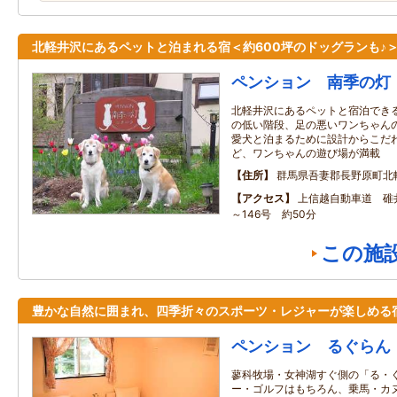
北軽井沢にあるペットと泊まれる宿＜約600坪のドッグランも♪
ペンション 南季の灯
北軽井沢にあるペットと宿泊でき
の低い階段、足の悪いワンちゃん
愛犬と泊まるために設計からこだ
ど、ワンちゃんの遊び場が満載
住所
群馬県吾妻郡長野原町北
アクセス
上信越自動車道 碓井
～146号 約50分
この施
豊かな自然に囲まれ、四季折々のスポーツ・レジャーが楽しめる
ペンション るぐらん
蓼科牧場・女神湖すぐ側の「る・
ー・ゴルフはもちろん、乗馬・カ