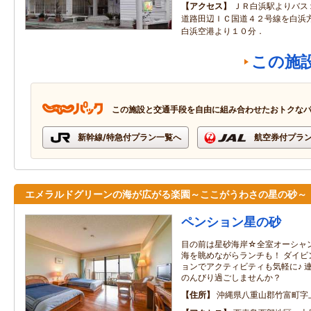
アクセス
ＪＲ白浜駅よりバス
道路田辺ＩＣ国道４２号線を白浜
白浜空港より１０分．
この施
この施設と交通手段を自由に組み合わせたおトクな
新幹線/特急付プラン一覧へ
航空券付プラ
エメラルドグリーンの海が広がる楽園～ここがうわさの星の砂～
ペンション星の砂
目の前は星砂海岸☆全室オーシャ
海を眺めながらランチも！ ダイビ
ョンでアクティビティも気軽に♪ 
のんびり過ごしませんか？
住所
沖縄県八重山郡竹富町字