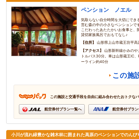
ペンション ノエル
気取らない自分時間を大切にできる
営む森の中の小さなペンションです
こだわったあたたかいお食事と、
貸切家族風呂でおもてなし♪
住所
山形県上山市蔵王坊平高
アクセス
山形新幹線かみのや
トルバス30分。車は山形蔵王IC
ーライン約40分
この施
この施設と交通手段を自由に組み合わせたおトクな
航空券付プラン一覧へ
航空券付プラン
小川が流れ緑豊かな雑木林に囲まれた高原のペンションでのんび