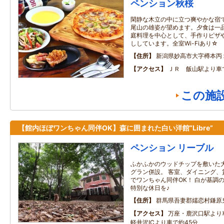
ペンション秋桜
閑静な木立の中に立つ爽やかな宿
尾山の雄姿が望めます。夕食は一
庭料理を中心として、手作りピザ
ししています。全室Wi-Fiあり☆
住所
新潟県妙高市大字樽本丙
アクセス
ＪＲ 飯山駅より車
この施
【館内ほぼワンちゃん同伴OK】森に囲まれた白い洋館”Libre”
ペンション リーブル
ふかふかのウッドチップを敷いた大
グラン併設。 客室、ダイニング、
でワンちゃん同伴OK！ 白が基調
特別な休日を♪
住所
群馬県吾妻郡嬬恋村鎌原鬼の
アクセス
万座・鹿沢口駅より
軽井沢ICより車で約45分