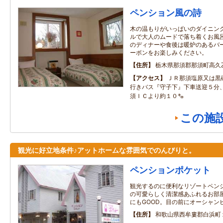
ペンション風の詩
木の温もりがいっぱいのダイニン
ルで大人のムードで落ち着くお風
のディナーや食後は暖炉のあるバ
ーボンをお楽しみください。
住所
栃木県那須郡那須町高久乙
アクセス
ＪＲ那須塩原又は黒
行きバス『守子下』下車送迎５分
須ＩＣより約１０㌔
この施
観光に好立地条件♪アットホームな雰囲気でのんびりと。
ペンションポケット
観光するのに便利なリゾートペン
の可愛らしく清潔感あふれるお部
にもGOOD。目の前にオーシャン
住所
和歌山県西牟婁郡白浜町