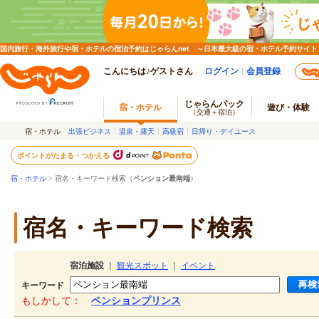
国内旅行・海外旅行や宿・ホテルの宿泊予約はじゃらんnet ～日本最大級の宿・ホテル予約サイト
こんにちは♪ゲストさん
ログイン
会員登録
じゃらんパック
宿・ホテル
遊び・体験
（交通＋宿泊）
宿・ホテル
出張ビジネス
温泉・露天
高級宿
日帰り・デイユース
ポイントがたまる・つかえる
宿・ホテル
> 宿名・キーワード検索（
ペンション最南端
）
宿名・キーワード検索
宿泊施設
｜
観光スポット
｜
イベント
キーワード
もしかして：
ペンションプリンス