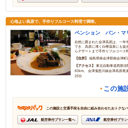
心地よい高原で、手作りフルコース料理で満喫。
ペンション バン・マ
自然に囲まれた会津高原は、一年
でき、高原に沸く白樺温泉にも徒歩
らデザートまで手作りフルコース
住所
福島県南会津郡南会津町
アクセス
東北自動車道西那須
63km。 会津鬼怒川線会津高原
25分
この施
この施設と交通手段を自由に組み合わせたおトクな
航空券付プラン一覧へ
航空券付プラン