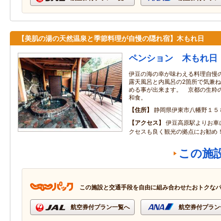
【美肌の湯の天然温泉と季節料理が自慢の隠れ宿】木もれ日
ペンション 木もれ日
伊豆の海の幸が味わえる料理自慢
露天風呂と内風呂の2箇所で気兼
める事が出来ます。 京都の生粋
和食。
住所
静岡県伊東市八幡野１５
アクセス
伊豆高原駅よりお車
クセスも良く観光の拠点にお勧め
この施
この施設と交通手段を自由に組み合わせたおトクな
航空券付プラン一覧へ
航空券付プラン