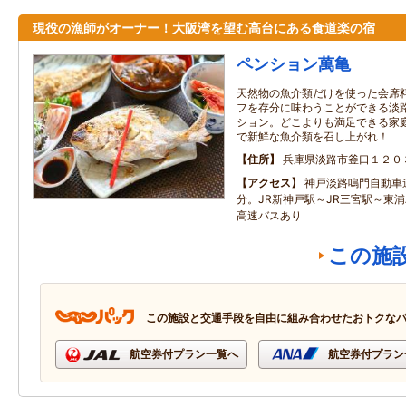
現役の漁師がオーナー！大阪湾を望む高台にある食道楽の宿
ペンション萬亀
天然物の魚介類だけを使った会席
フを存分に味わうことができる淡
ション。どこよりも満足できる家
で新鮮な魚介類を召し上がれ！
住所
兵庫県淡路市釜口１２０
アクセス
神戸淡路鳴門自動車道
分。JR新神戸駅～JR三宮駅～東
高速バスあり
この施
この施設と交通手段を自由に組み合わせたおトクな
航空券付プラン一覧へ
航空券付プラン