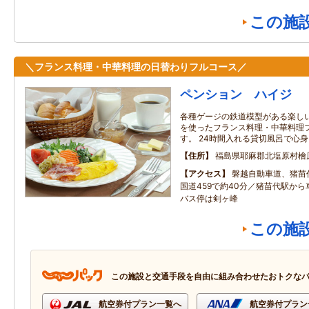
この施
＼フランス料理・中華料理の日替わりフルコース／
ペンション ハイジ
各種ゲージの鉄道模型がある楽しい
を使ったフランス料理・中華料理
す。 24時間入れる貸切風呂で心
住所
福島県耶麻郡北塩原村檜
アクセス
磐越自動車道、猪苗
国道459で約40分／猪苗代駅から
バス停は剣ヶ峰
この施
この施設と交通手段を自由に組み合わせたおトクな
航空券付プラン一覧へ
航空券付プラン