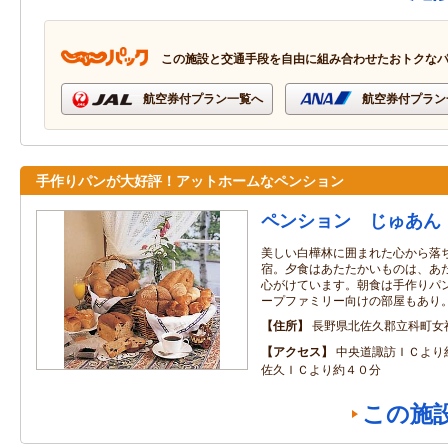
この施設と交通手段を自由に組み合わせたおトクな
航空券付プラン一覧へ
航空券付プラン
手作りパンが大好評！アットホームなペンション
ペンション じゅあん
美しい白樺林に囲まれた心から落
宿。夕食はあたたかいものは、あ
心がけています。朝食は手作りパ
ープファミリー向けの部屋もあり
住所
長野県北佐久郡立科町女神
アクセス
中央道諏訪ＩＣより
佐久ＩＣより約４０分
この施