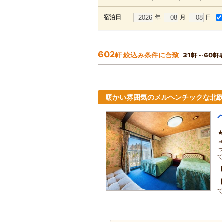
年
月
日
宿泊日
602
軒 絞込み条件に合致
31軒～60軒
暖かい雰囲気のメルヘンチックな北