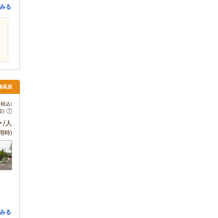
みる
梯高原
税込)
安)
～
/人
用時)
みる