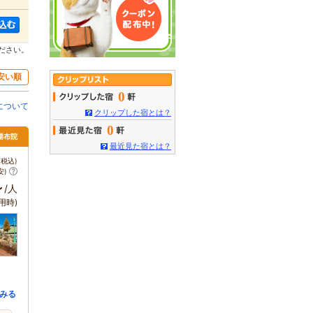
ださい。
安い順
0
について
クリップした宿とは？
0
 湯布院
最近見た宿とは？
税込)
安)
～
/人
用時)
みる