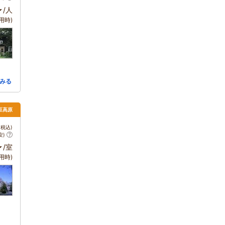
～
/人
用時)
みる
伊豆高原
税込)
安)
～
/室
用時)