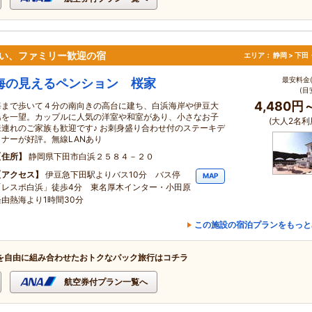
い、ファミリー歓迎の宿
エリア：
静岡 > 下
最安料金(
海の見えるペンション 桜家
(目
4,480円
海まで歩いて４分の南向きの高台に建ち、白浜海岸や伊豆大
島を一望。カップルに人気の洋室や和室があり、小さなお子
(大人2名利
様連れのご家族も歓迎です♪ お刺身盛り合わせ付のステーキデ
ィナーが好評。無線LANあり
住所
静岡県下田市白浜２５８４－２０
アクセス
伊豆急下田駅よりバス10分 バス停
MAP
「レスポ白浜」徒歩4分 東名厚木インター・小田原
経由熱海より1時間30分
この施設の宿泊プランをもっと
を自由に組み合わせたおトクなパック旅行はコチラ
航空券付プラン一覧へ