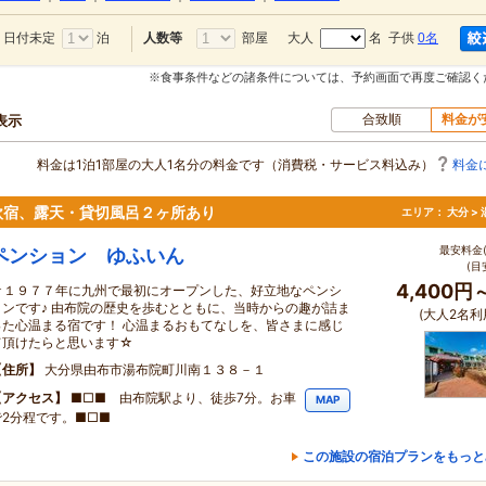
日付未定
泊
部屋
大人
名 子供
0名
人数等
※食事条件などの諸条件については、予約画面で再度ご確認く
合致順
料金が
表示
料金は1泊1部屋の大人1名分の料金です（消費税・サービス料込み）
料金
欧宿、露天・貸切風呂２ヶ所あり
エリア：
大分 >
最安料金(
ペンション ゆふいん
(目
4,400円
★１９７７年に九州で最初にオープンした、好立地なペンシ
ョンです♪ 由布院の歴史を歩むとともに、当時からの趣が詰ま
(大人2名利
った心温まる宿です！ 心温まるおもてなしを、皆さまに感じ
て頂けたらと思います☆
住所
大分県由布市湯布院町川南１３８－１
アクセス
■□■ 由布院駅より、徒歩7分。お車
MAP
で2分程です。■□■
この施設の宿泊プランをもっと