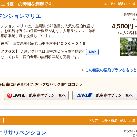
リエは癒しの時間を満喫です。
エリア：
山梨 > 山中
最安料金(
ペンションマリエ
(目
4,500円
ペンション マリエは、山梨県で41番目に人気の宿泊施設で
す。お風呂は近くの紅富士温泉があり、共用ラウンジ、無料
(大人2名利
専用駐車場、庭を提供しています。
住所
山梨県南都留郡山中湖村平野５０６－６４８
アクセス
交通アクセスは山中湖ICから車で約8分
MAP
となっており、宿泊者用の無料駐車場も完備です。
この施設の宿泊プランをもっと
を自由に組み合わせたおトクなパック旅行はコチラ
航空券付プラン一覧へ
航空券付プラン一覧へ
！】
エリア：
山形 > 山形・蔵王・天童
最安料金(
ナリサワペンション
(目