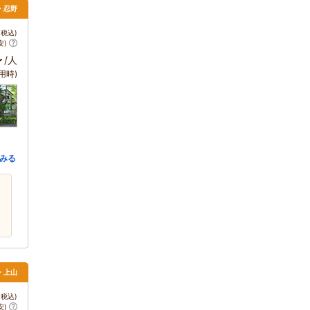
湖・忍野
税込)
安)
～
/人
用時)
みる
・上山
税込)
安)