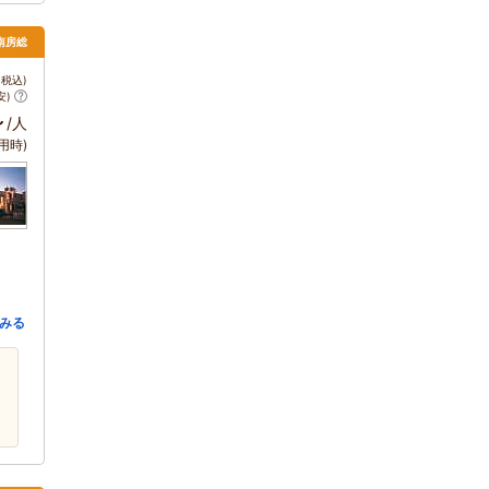
・南房総
税込)
安)
～
/人
用時)
みる