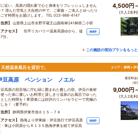
4,500円
空に近い、高原の隠れ家で心と身体をリフレッシュしません
か？ 澄んだ空気と大自然の中で、ご家族・ご友人とゆったり
(大人2名利
ごす時間をお届けします。 TEL 023-666-4147
住所
山形県上山市永野字蔵王山国有林241林班二小班
アクセス
坊平リカバリー温泉高源ゆから、徒
MAP
歩7分。
この施設の宿泊プランをもっと
・天然温泉風呂を貸切で。
エリア：
静岡 > 
最安料金(
伊豆高原 ペンション ノエル
(目
9,000円
伊豆高原の別荘地に佇む緑に囲まれた癒しの宿。伊豆の食材
を使った体に優しいお料理と貸しきり温泉のお風呂でゆった
(大人2名利
りとした時間を！希望者には好評のリンパセラピーで究極の
癒しを！（要予約）
住所
静岡県伊東市池６１５－７６
アクセス
熱海より伊東線・伊豆急行で伊豆高原
MAP
駅・車は小田原からＲ１３５熱海伊東を経て伊豆高
原