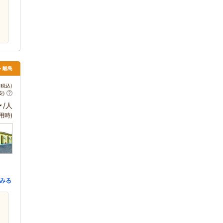
> 離島
税込)
安)
～
/人
用時)
みる