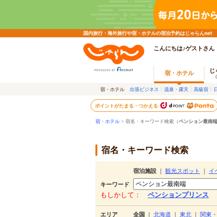
国内旅行・海外旅行や宿・ホテルの宿泊予約はじゃらんnet
こんにちは♪ゲストさん
じ
宿・ホテル
宿・ホテル
出張ビジネス
温泉・露天
高級宿
ポイントがたまる・つかえる
宿・ホテル
> 宿名・キーワード検索（
ペンション最南
宿名・キーワード検索
宿泊施設
｜
観光スポット
｜
イ
キーワード
もしかして：
ペンションプリンス
エリア
全国
｜
北海道
｜
東北
｜
関東