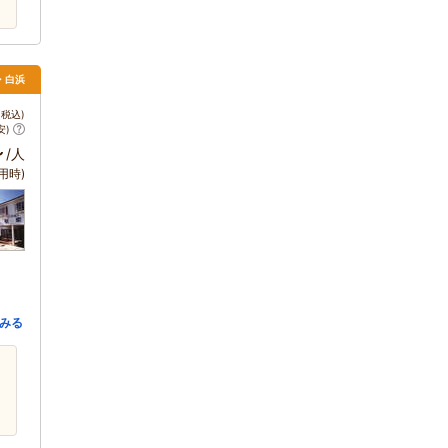
田・白浜
税込)
安)
～
/人
用時)
みる