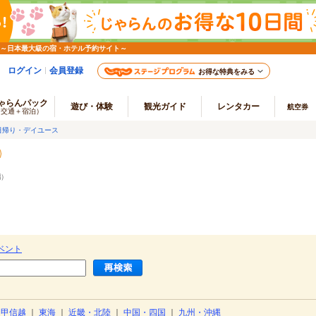
 ～日本最大級の宿・ホテル予約サイト～
ログイン
会員登録
お得な特典をみる
ゃらんパック
遊び・体験
観光ガイド
レンタカー
航空券
（交通＋宿泊）
日帰り・デイユース
端
）
ベント
・甲信越
｜
東海
｜
近畿・北陸
｜
中国・四国
｜
九州・沖縄