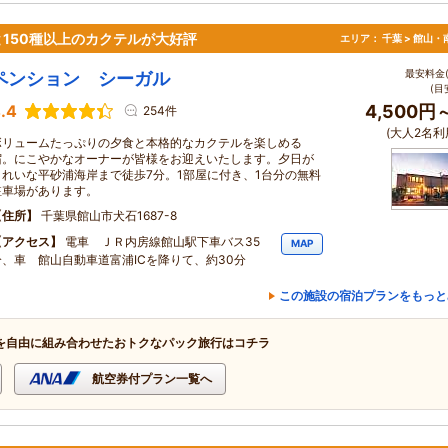
150種以上のカクテルが大好評
エリア：
千葉 > 館山
最安料金(
ペンション シーガル
(目
.4
4,500円
254件
(大人2名利
ボリュームたっぷりの夕食と本格的なカクテルを楽しめる
宿。にこやかなオーナーが皆様をお迎えいたします。夕日が
きれいな平砂浦海岸まで徒歩7分。1部屋に付き、1台分の無料
駐車場があります。
住所
千葉県館山市犬石1687-8
アクセス
電車 ＪＲ内房線館山駅下車バス35
MAP
分、車 館山自動車道富浦ICを降りて、約30分
この施設の宿泊プランをもっと
を自由に組み合わせたおトクなパック旅行はコチラ
航空券付プラン一覧へ