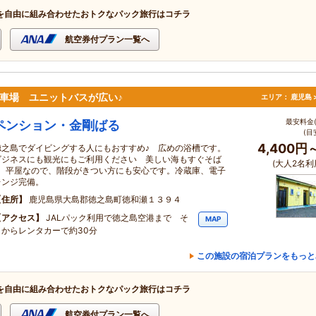
を自由に組み合わせたおトクなパック旅行はコチラ
航空券付プラン一覧へ
駐車場 ユニットバスが広い♪
エリア：
鹿児島 
最安料金(
ペンション・金剛ばる
(目
4,400円
徳之島でダイビングする人にもおすすめ♪ 広めの浴槽です。
ビジネスにも観光にもご利用ください 美しい海もすぐそば
(大人2名利
♪ 平屋なので、階段がきつい方にも安心です。冷蔵庫、電子
レンジ完備。
住所
鹿児島県大島郡徳之島町徳和瀬１３９４
アクセス
JALパック利用で徳之島空港まで そ
MAP
こからレンタカーで約30分
この施設の宿泊プランをもっと
を自由に組み合わせたおトクなパック旅行はコチラ
航空券付プラン一覧へ