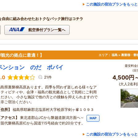
この施設の宿泊プランをもっと
を自由に組み合わせたおトクなパック旅行はコチラ
航空券付プラン一覧へ
津観光の拠点に最適！】
エリア：
福島 > 裏磐梯・磐
最安料金(
ペンション のだ ポパイ
(目
.0
4,500円
21件
(大人2名利
福島県裏磐梯高原あります。四季を問わず楽しめる様々なア
クティビティや、会津・福島の観光拠点として気軽にご利用
ください。 小さな施設で他の方との接触を抑えられますので
是非ご宿泊ください。
住所
福島県耶麻郡北塩原村大字桧原字剣ヶ峯１０９３
アクセス
東北道郡山JCから磐越道新潟方面へ～
MAP
猪苗代磐梯高原ICから国道115号経由で約20分です。
この施設の宿泊プランをもっと