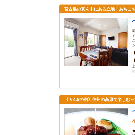
宮古島の真ん中にある立地！あちこ
《★4.9の宿》信州の高原で楽しむ
4