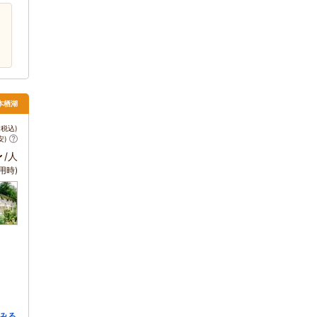
本栖湖
税込)
安)
～
/人
用時)
みる