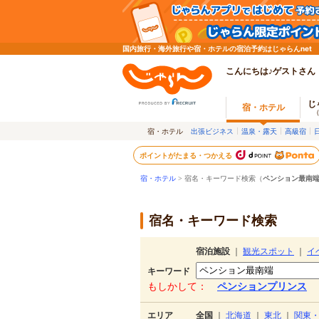
国内旅行・海外旅行や宿・ホテルの宿泊予約はじゃらんnet
こんにちは♪ゲストさん
じ
宿・ホテル
宿・ホテル
出張ビジネス
温泉・露天
高級宿
ポイントがたまる・つかえる
宿・ホテル
> 宿名・キーワード検索（
ペンション最南
宿名・キーワード検索
宿泊施設
｜
観光スポット
｜
イ
キーワード
もしかして：
ペンションプリンス
エリア
全国
｜
北海道
｜
東北
｜
関東