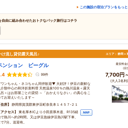
この施設の宿泊プランをもっと
を自由に組み合わせたおトクなパック旅行はコチラ
け流し貸切露天風呂♪
エリア：
静岡 >
最安料金(
ペンション ビーグル
(目
.4
7,700円
99件
(大人2名利
▼ワンちゃん・ネコちゃん同伴歓迎▼ 大好評！伊豆の新鮮な
魚介類中心の和洋折衷料理 天然温泉100％の熱川温泉＜露天
風呂＞はお部屋ごとの貸切 ～「おかえりなさい」の真心をこ
めてお迎えいたします～
住所
静岡県賀茂郡東伊豆町奈良本１４５７‐２１
アクセス
東名厚木ICより小田原厚木道、R135経
MAP
由で熱川へ約2時間。又は伊豆急線伊豆熱川駅下車、
車で7分。送迎有。