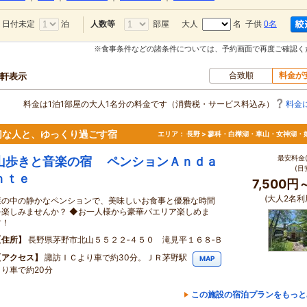
日付未定
泊
部屋
大人
名 子供
0名
人数等
※食事条件などの諸条件については、予約画面で再度ご確認く
合致順
料金が
0軒表示
料金は1泊1部屋の大人1名分の料金です（消費税・サービス料込み）
料金
切な人と、ゆっくり過ごす宿
エリア：
長野 > 蓼科・白樺湖・車山・女神湖・
最安料金(
山歩きと音楽の宿 ペンションＡｎｄａ
(目
ｎｔｅ
7,500円
(大人2名利
森の中の静かなペンションで、美味しいお食事と優雅な時間
を楽しみませんか？ ◆お一人様から豪華パエリア楽しめま
す！
住所
長野県茅野市北山５５２２‐４５０ 滝見平１６８‐Ｂ
アクセス
諏訪ＩＣより車で約30分。ＪＲ茅野駅
MAP
より車で約20分
この施設の宿泊プランをもっと