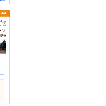
・小諸
税込)
安)
～
/人
用時)
みる