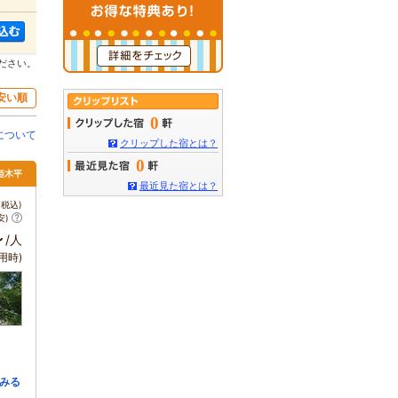
ださい。
安い順
0
について
クリップした宿とは？
0
姫木平
最近見た宿とは？
税込)
安)
～
/人
用時)
みる