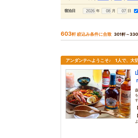
年
月
日
宿泊日
603
軒 絞込み条件に合致
301軒～33
アンダンテへようこそ♪ 1人で、大