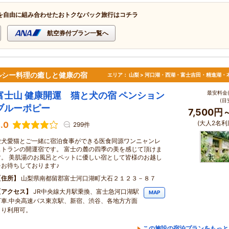
を自由に組み合わせたおトクなパック旅行はコチラ
航空券付プラン一覧へ
ルシー料理の癒しと健康の宿
エリア：
山梨 > 河口湖・西湖・富士吉田・精進湖・
最安料金(
富士山 健康開運 猫と犬の宿 ペンション
(目
ブルーポピー
7,500円
(大人2名利
.0
299件
愛犬愛猫とご一緒に宿泊食事ができる医食同源ワンニャンレ
ストランの開運宿です。 富士の麓の四季の美を感じて頂けま
す。 美肌湯のお風呂とペットに優しい宿として皆様のお越し
をお待ちしております♪
住所
山梨県南都留郡富士河口湖町大石２１２３－８７
アクセス
JR中央線大月駅乗換、富士急河口湖駅
MAP
下車.中央高速バス東京駅、新宿、渋谷、各地方方面
より利用可。
この施設の宿泊プランをもっと