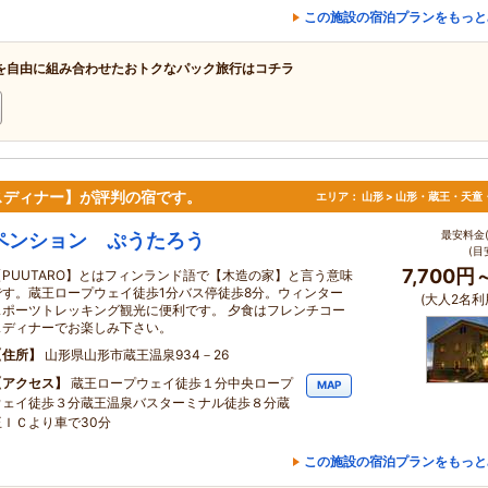
この施設の宿泊プランをもっと
を自由に組み合わせたおトクなパック旅行はコチラ
スディナー】が評判の宿です。
エリア：
山形 > 山形・蔵王・天童
最安料金(
ペンション ぷうたろう
(目
7,700円
【PUUTARO】とはフィンランド語で【木造の家】と言う意味
です。蔵王ロープウェイ徒歩1分バス停徒歩8分。ウィンター
(大人2名利
スポーツトレッキング観光に便利です。 夕食はフレンチコー
スディナーでお楽しみ下さい。
住所
山形県山形市蔵王温泉934－26
アクセス
蔵王ロープウェイ徒歩１分中央ロープ
MAP
ウェイ徒歩３分蔵王温泉バスターミナル徒歩８分蔵
王ＩＣより車で30分
この施設の宿泊プランをもっと