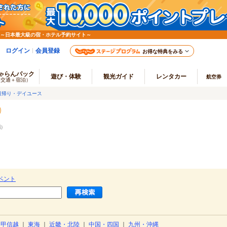
 ～日本最大級の宿・ホテル予約サイト～
ログイン
会員登録
お得な特典をみる
ゃらんパック
遊び・体験
観光ガイド
レンタカー
航空券
（交通＋宿泊）
日帰り・デイユース
端
）
ベント
・甲信越
｜
東海
｜
近畿・北陸
｜
中国・四国
｜
九州・沖縄