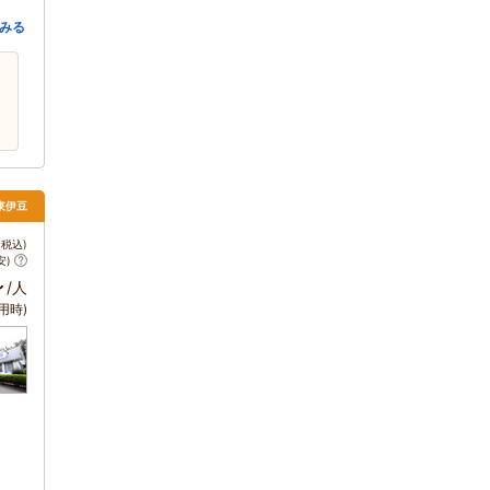
みる
 東伊豆
税込)
安)
～
/人
用時)