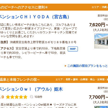
ちのビーチへのアクセスに便利☆
エリア：
沖縄 
最安料金(
ペンションＣＨＩＹＯＤＡ（宮古島）
(目
7,620円
周辺に美しい有名ビーチがあちこちにあり、ゴルフもありま
す♪丁度良い広さの一軒家タイプコテージ。家族・グループで
(大人2名利
ごゆっくりとお過ごしください♪カウンターキッチン完備でオ
シャレな空間を楽しめます♪
住所
沖縄県宮古島市上野字野原カギモリ８９番地３０号
アクセス
宮古空港より車で約10分、下地島空港
MAP
より車で約30分。シビラ―ビーチへ車で10分、前浜
ビーチも車で11分。
この施設の宿泊プランをもっと
～温泉と本格フレンチの宿～
エリア：
長野 > 蓼科・白樺湖・車山・女神湖・
最安料金(
ペンションＯｗｌ（アウル）姫木
(目
.9
7,700円
108件
(大人2名利
★星が綺麗なお宿～ペンションOwl姫木★ リーズナブルに本