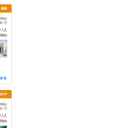
> 離島
税込)
安)
～
/人
用時)
みる
姫木平
税込)
安)
～
/人
用時)