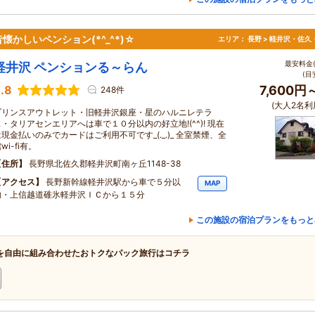
かしいペンション(*^_^*)☆
エリア：
長野 > 軽井沢・佐久
最安料金(
軽井沢 ペンションる～らん
(目
.8
7,600円
248件
(大人2名利
プリンスアウトレット・旧軽井沢銀座・星のハルニレテラ
ス・タリアセンエリアへは車で１０分以内の好立地!(^^)! 現在
は現金払いのみでカードはご利用不可です_(._.)_ 全室禁煙、全
wi-fi有。
住所
長野県北佐久郡軽井沢町南ヶ丘1148-38
アクセス
長野新幹線軽井沢駅から車で５分以
MAP
内・上信越道碓氷軽井沢ＩＣから１５分
この施設の宿泊プランをもっと
を自由に組み合わせたおトクなパック旅行はコチラ