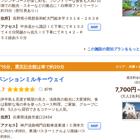
格フレンチコースが楽しめる。フレンドリーな接客も人気♪ 白
樺湖での観光・スキーなどの拠点に！白樺湖ファミリーラン
ド約15分（割引券あり♪）
住所
長野県小県郡長和町大門姫木平３５１８－２６３８
アクセス
中央道から諏訪ＩＣ下車にてＲ１５２
MAP
にて４０分関越から佐久ＩＣ下車にてＲ１４２－Ｒ
１５２経由５０分
この施設の宿泊プランをもっと
15分、震災記念館は車で約20分
エリア：
兵庫 >
最安料金(
ペンションミルキーウェイ
(目
.7
7,700円
87件
(大人2名利
紀伊半島も見渡す眺望の良さ。淡路島の観光に大変便利。食
事は新鮮な海の幸を使ったコース料理。ご家族、グループに
便利、5人から貸切できるコテージも人気。
住所
兵庫県淡路市釜口2454
アクセス
神戸淡路鳴門自動車道東浦ＩＣ洲本方
MAP
面に向かい約8分。東浦バスターミナルより路線バス
で約8分。