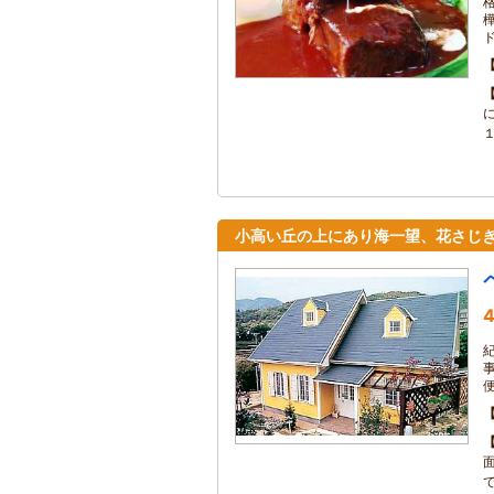
小高い丘の上にあり海一望、花さじぎ
4