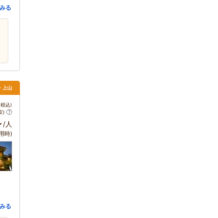
みる
・上山
税込)
安)
～
/人
用時)
みる