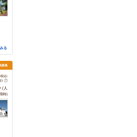
みる
 淡路島
税込)
安)
～
/人
用時)