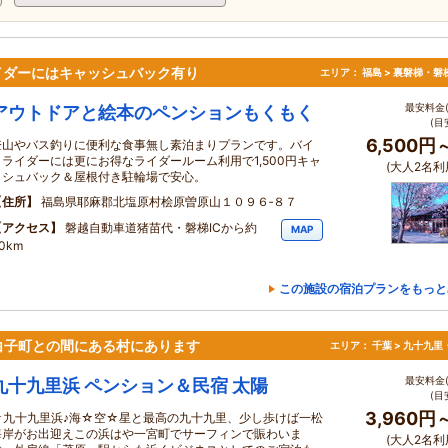
イダーにはキャッシュバック有り
エリア：
福島 > 裏磐梯・磐
最安料金(
アウトドアと絵本のペンションもくもく
(目
6,500円
登山やバス釣りに便利な食事無し素泊まりプランです。バイ
クライダーには更にお得なライダールーム利用で1,500円キャ
(大人2名利
ッシュバック＆屋根付き駐輪場で安心。
住所
福島県耶麻郡北塩原村桧原曽原山１０９６‐８７
アクセス
磐越自動車道猪苗代・磐梯ICから約
MAP
0km
この施設の宿泊プランをもっと
白子町との間にある村にあります
エリア：
千葉 > 九十九里
最安料金(
九十九里浜 ペンション＆民宿 太陽
(目
3,960円
☆九十九里浜♪海☆空☆星と最高の九十九里、少し歩けば一松
海岸がお出迎えこの浜はや一宮町でサーフィンで賑わいま
(大人2名利