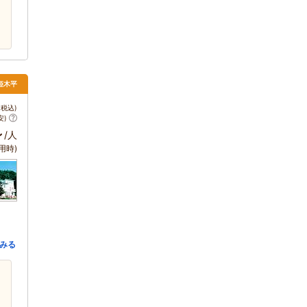
姫木平
税込)
安)
～
/人
用時)
みる