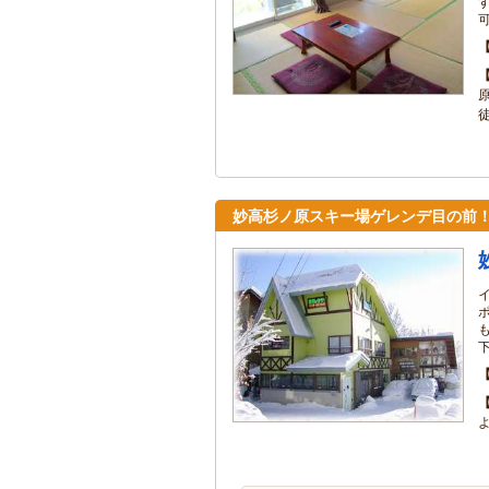
可
妙高杉ノ原スキー場ゲレンデ目の前