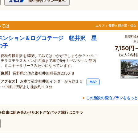
航空券付プラン一覧へ
みては
エリア：
長野 > 軽井沢・佐久
最安料金(
ペンション＆ログコテージ 軽井沢 星
(目
の子
7,150円
(大人2名利
春夏秋冬軽井沢を満喫してみてはいかがでしょうか？ ハルニ
レテラステラス＆トンボの湯まで車で5分！ ペンション館内
は、ミニギャラリー？みたいになっています。
住所
長野県北佐久郡軽井沢町長倉2350-8
アクセス
お車で碓氷軽井沢インターから約１５
MAP
分・中軽井沢駅より徒歩約１０分
この施設の宿泊プランをもっと
を自由に組み合わせたおトクなパック旅行はコチラ