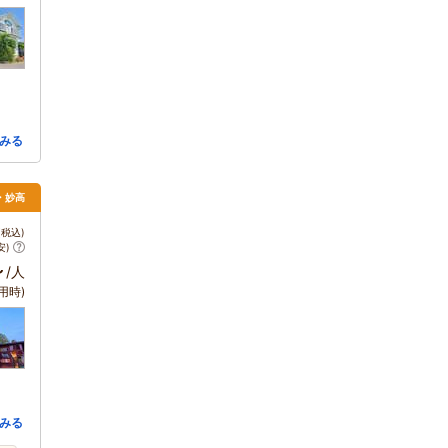
みる
・妙高
税込)
安)
～
/人
用時)
みる