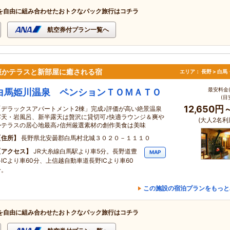
を自由に組み合わせたおトクなパック旅行はコチラ
航空券付プラン一覧へ
爽かテラスと新部屋に癒される宿
エリア：
長野 > 白
最安料金(
白馬姫川温泉 ペンションＴＯＭＡＴＯ
(目
12,650円
「デラックスアパートメント2棟」完成♪評価が高い絶景温泉
露天・岩風呂、新半露天は贅沢に貸切可♪快適ラウンジ＆爽や
(大人2名利
かテラスの居心地最高♪信州厳選素材の創作美食は美味
住所
長野県北安曇郡白馬村北城３０２０－１１１０
アクセス
JR大糸線白馬駅より車5分。長野道豊
MAP
科ICより車60分、上信越自動車道長野ICより車60
分。
この施設の宿泊プランをもっと
を自由に組み合わせたおトクなパック旅行はコチラ