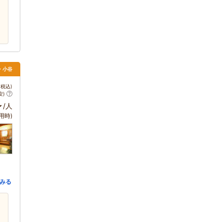
馬・小谷
税込)
安)
～
/人
用時)
みる