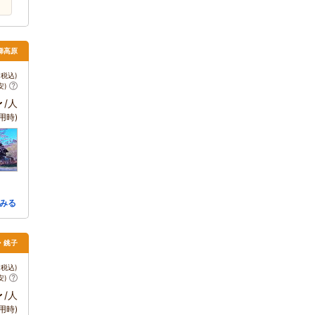
梯高原
税込)
安)
～
/人
用時)
みる
・銚子
税込)
安)
～
/人
用時)