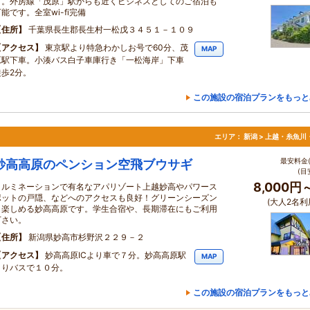
す。外房線「茂原」駅からも近くビジネスとしてのご宿泊も
能です。全室wi-fi完備
住所
千葉県長生郡長生村一松戊３４５１－１０９
アクセス
東京駅より特急わかしお号で60分、茂
MAP
原駅下車。小湊バス白子車庫行き「一松海岸」下車
徒歩2分。
この施設の宿泊プランをもっと
！
エリア：
新潟 > 上越・糸魚川
最安料金(
妙高高原のペンション空飛ブウサギ
(目
8,000円
イルミネーションで有名なアパリゾート上越妙高やパワース
ポットの戸隠、などへのアクセスも良好！グリーンシーズン
(大人2名利
も楽しめる妙高高原です。学生合宿や、長期滞在にもご利用
下さい。
住所
新潟県妙高市杉野沢２２９－２
アクセス
妙高高原ICより車で７分。妙高高原駅
MAP
よりバスで１０分。
この施設の宿泊プランをもっと