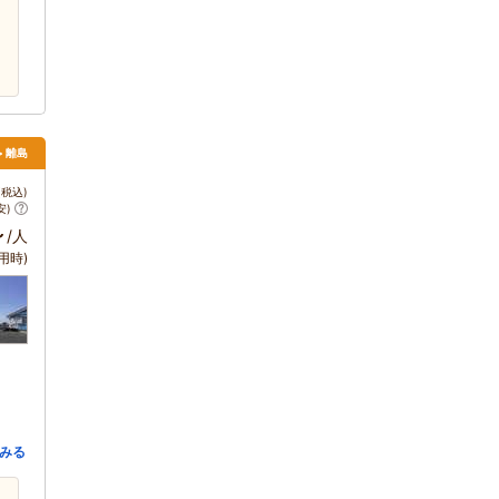
> 離島
税込)
安)
～
/人
用時)
みる