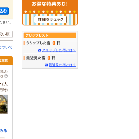
ださい。
安い順
0
について
クリップした宿とは？
0
伊豆高原
最近見た宿とは？
税込)
安)
～
/人
用時)
みる