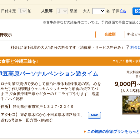
日付未定
泊
部屋
大人
名 子供
0名
人数等
※食事条件などの諸条件については、予約画面で再度ご確認く
合致順
料金が
0軒表示
料金は1泊1部屋の大人1名分の料金です（消費税・サービス料込み）
料金
食事と沖縄三線を♪
エリア：
静岡 > 
最安料金(
伊豆高原パーソナルペンション遊タイム
(目
9,000円
コロナ対策◎貸切で安心して宿泊出来る1組様限定の宿。 心を
込めた手作り料理はウェルカムクッキーから朝食の焼立てパ
(大人2名利
ンまで 夕食後沖縄三線やギターのミニライブやります 泡盛
片手にハイ乾杯！
住所
静岡県伊東市富戸１３１７‐２２４９
アクセス
東名厚木ICから小田原厚木道路経由、
MAP
国道135号線を下田方面へ約90分
この施設の宿泊プランをもっと