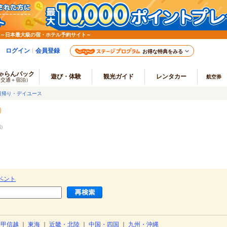
 ～日本最大級の宿・ホテル予約サイト～
ログイン
会員登録
お得な特典をみる
ゃらんパック
遊び・体験
観光ガイド
レンタカー
航空券
（交通＋宿泊）
日帰り・デイユース
端
）
ベント
・甲信越
｜
東海
｜
近畿・北陸
｜
中国・四国
｜
九州・沖縄