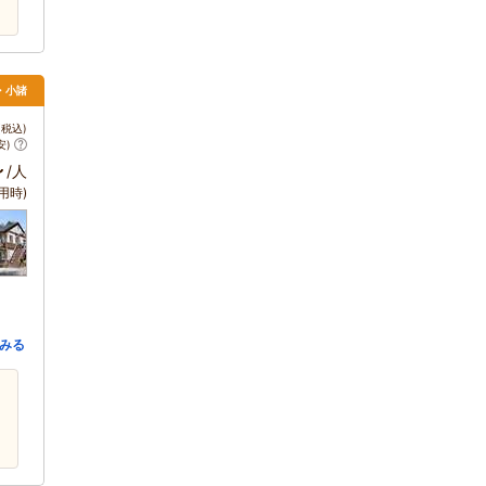
・小諸
税込)
安)
～
/人
用時)
みる