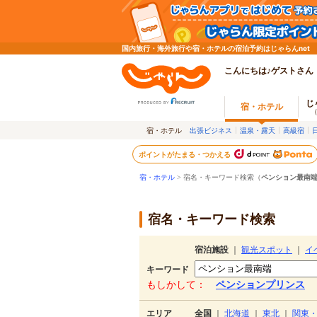
国内旅行・海外旅行や宿・ホテルの宿泊予約はじゃらんnet
こんにちは♪ゲストさん
じ
宿・ホテル
宿・ホテル
出張ビジネス
温泉・露天
高級宿
ポイントがたまる・つかえる
宿・ホテル
> 宿名・キーワード検索（
ペンション最南
宿名・キーワード検索
宿泊施設
｜
観光スポット
｜
イ
キーワード
もしかして：
ペンションプリンス
エリア
全国
｜
北海道
｜
東北
｜
関東