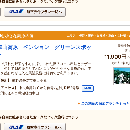
を自由に組み合わせたおトクなパック旅行はコチラ
航空券付プラン一覧へ
和む小さな高原の宿
エリア：
長野 > 蓼科・白樺湖・車山・女神湖・
最安料金(
車山高原 ペンション グリーンスポッ
(目
ト
11,900円
(大人2名利
畑で採れた野菜を中心に採りいれた伊仏コース料理とデザー
ト、そして朝の焼きたてパンに心が和む小さな高原の宿。季
節を感じながら入る展望風呂は貸切でご利用下さい。
住所
長野県茅野市車山高原
アクセス
中央道諏訪ICから信号右折しR152号線
MAP
大門街道を白樺湖経由車山
この施設の宿泊プランをもっと
を自由に組み合わせたおトクなパック旅行はコチラ
航空券付プラン一覧へ