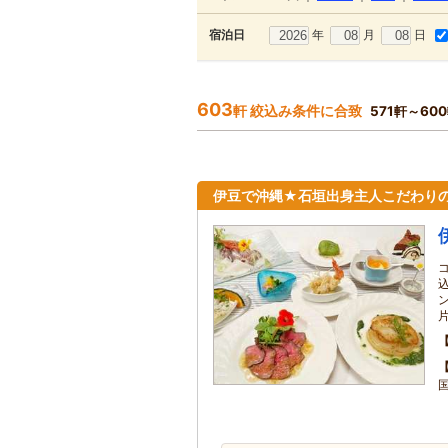
年
月
日
宿泊日
603
軒 絞込み条件に合致
571軒～60
伊豆で沖縄★石垣出身主人こだわりの