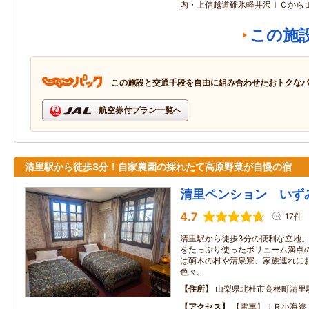
内・上信越道碓氷軽井沢ＩＣから
この施
この施設と交通手段を自由に組み合わせたおトクな
航空券付プラン一覧へ
清里駅から徒歩3分！自家農園の採れたて高原野菜が自慢の宿
清里ペンション いず
4.7
17件
清里駅から徒歩3分の便利な立地
をたっぷり使ったボリューム満点
は萌木の村や清泉寮、家族連れに
色々。
住所
山梨県北杜市高根町清里駅
アクセス
【電車】ＪＲ小海線