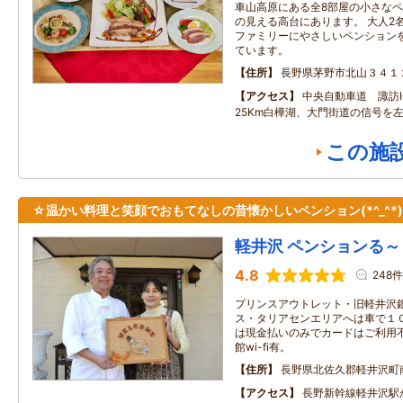
車山高原にある全8部屋の小さなペ
の見える高台にあります。 大人2
ファミリーにやさしいペンション
ています。
住所
長野県茅野市北山３４１
アクセス
中央自動車道 諏訪I
25Km白樺湖、大門街道の信号を
この施
☆温かい料理と笑顔でおもてなしの昔懐かしいペンション(*^_^*
軽井沢 ペンションる～
4.8
248件
プリンスアウトレット・旧軽井沢
ス・タリアセンエリアへは車で１０分以
は現金払いのみでカードはご利用不可で
館wi-fi有。
住所
長野県北佐久郡軽井沢町南ヶ
アクセス
長野新幹線軽井沢駅