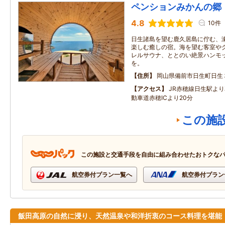
ペンションみかんの郷
4.8
10件
日生諸島を望む鹿久居島に佇む、
楽しむ癒しの宿。海を望む客室やグ
レルサウナ、ととのい絶景ハンモ
を。
住所
岡山県備前市日生町日生
アクセス
JR赤穂線日生駅よ
動車道赤穂ICより20分
この施
この施設と交通手段を自由に組み合わせたおトクな
航空券付プラン一覧へ
航空券付プラン
飯田高原の自然に浸り、天然温泉や和洋折衷のコース料理を堪能