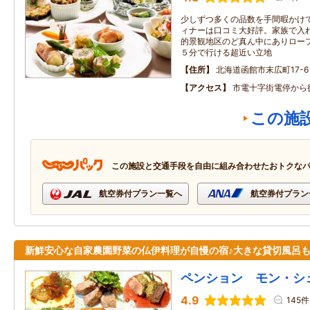
少しずつ多くの品数を手間暇かけ
ィナーは口コミ大好評。家族で入
的景観地区のど真ん中にありロープ
５分で行ける超近い立地
住所
北海道函館市末広町17-6
アクセス
市電十字街電停から
この施
この施設と交通手段を自由に組み合わせたおトクな
航空券付プラン一覧へ
航空券付プラン
新鮮安心な自家農園野菜の仏伊料理が自慢の宿♪大きな貸切風呂
ペンション モン・シ
4.9
145件