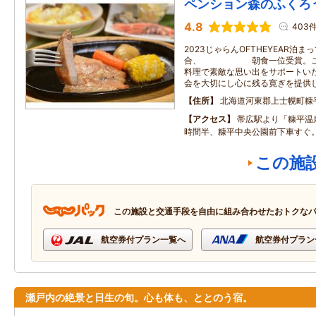
ペンション森のふくろ
4.8
403
2023じゃらんOFTHEYEAR泊
合、 朝食一位受賞。これ
料理で素敵な思い出をサポートい
会を大切にし心に残る寛ぎを提供
住所
北海道河東郡上士幌町糠
アクセス
帯広駅より「糠平温
時間半、糠平中央公園前下車すぐ
この施
この施設と交通手段を自由に組み合わせたおトクな
航空券付プラン一覧へ
航空券付プラン
瀬戸内の絶景と日生の旬。心も体も、ととのう宿。