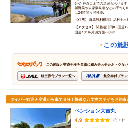
分◇ 戸倉口までの送迎も承ります
製野菜や自家製味噌などの手作り料
は24時間入浴可能♪
住所
群馬県利根郡片品村土出83
アクセス
関越道沼田IC‐国道12
国道401を尾瀬方面へ6km
この施
この施設と交通手段を自由に組み合わせたおトクな
航空券付プラン一覧へ
航空券付プラン
ダイバー歓迎★空港から車で３分！快適な八丈島ステイをお約束
ペンション大吉丸
4.9
11件