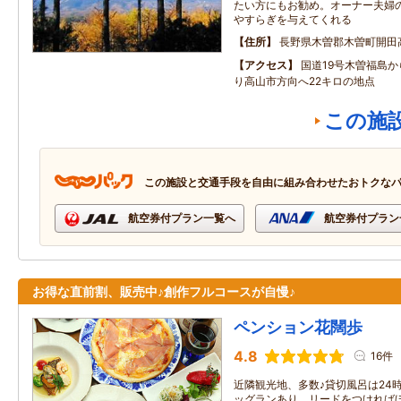
たい方にもお勧め。オーナー夫婦
やすらぎを与えてくれる
住所
長野県木曽郡木曽町開田
アクセス
国道19号木曽福島か
り高山市方向へ22キロの地点
この施
この施設と交通手段を自由に組み合わせたおトクな
航空券付プラン一覧へ
航空券付プラン
お得な直前割、販売中♪創作フルコースが自慢♪
ペンション花闊歩
4.8
16件
近隣観光地、多数♪貸切風呂は24時
ッグランあり、リードをつければほ