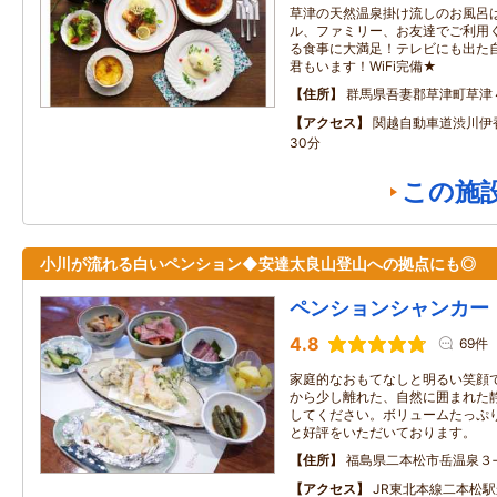
草津の天然温泉掛け流しのお風呂
ル、ファミリー、お友達でご利用
る食事に大満足！テレビにも出た
君もいます！WiFi完備★
住所
群馬県吾妻郡草津町草津
アクセス
関越自動車道渋川伊香
30分
この施
小川が流れる白いペンション◆安達太良山登山への拠点にも◎
ペンションシャンカー
4.8
69件
家庭的なおもてなしと明るい笑顔
から少し離れた、自然に囲まれた
してください。ボリュームたっぷ
と好評をいただいております。
住所
福島県二本松市岳温泉３‐
アクセス
JR東北本線二本松駅