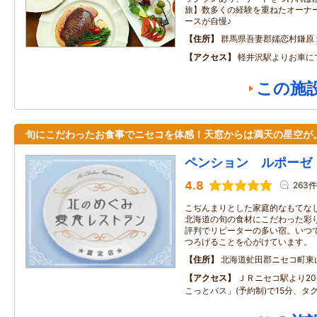
旅】数多くの経験を重ねたオーナ
ースが自慢♪
住所
群馬県吾妻郡嬬恋村鎌原
アクセス
軽井沢駅よりお車に
この施
旬にこだわったお食事でニセコを体感！天窓からは満天の星空が
ペンション ルポーゼ
4.8
263件
こぢんまりとした家庭的なもてな
北海道の旬の食材にこだわった彩
評判でリピーターの多い宿。いつ
つろげることを心がけています。
住所
北海道虻田郡ニセコ町東
アクセス
ＪＲニセコ駅より2
こっとバス」(予約制)で15分、タ