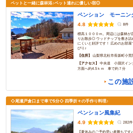
ペットと一緒に森林浴♪ペット連れに優しい宿◎
ペンション モーニン
4.8
8件
標高１０００ｍ。周辺には森林が
りお散歩◎ ウッドチップを敷き詰
にくいと好評です！ 広めのお部屋
びり♪
住所
山梨県北杜市長坂町小荒
アクセス
中央道 小淵沢イン
方面へ約4.5ｋｍ 車で約７分
この施
◇尾瀬戸倉口まで車で5分◇ 四季折々の手作り料理♪
ペンション風集紀
4.9
282件
【夏休みのご予約早い者勝ちです♪