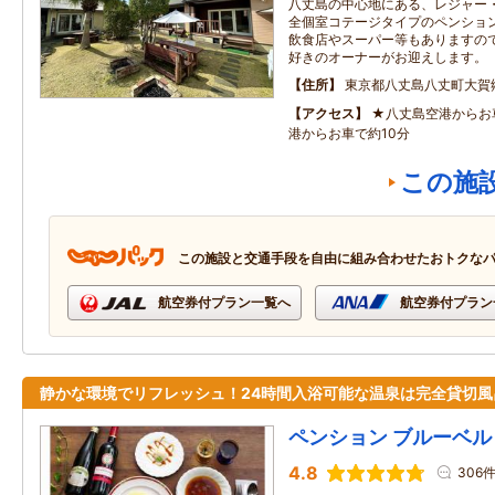
八丈島の中心地にある、レジャー
全個室コテージタイプのペンショ
飲食店やスーパー等もありますの
好きのオーナーがお迎えします。
住所
東京都八丈島八丈町大賀
アクセス
★八丈島空港からお
港からお車で約10分
この施
この施設と交通手段を自由に組み合わせたおトクな
航空券付プラン一覧へ
航空券付プラン
静かな環境でリフレッシュ！24時間入浴可能な温泉は完全貸切風
ペンション ブルーベル
4.8
306