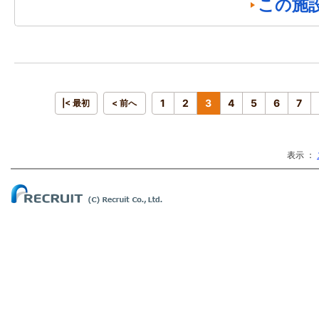
この施
1
2
3
4
5
6
7
|< 最初
< 前へ
表示 ：