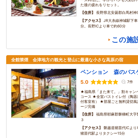
た後の疲れをリセット。
住所
長野県北安曇郡白馬村神城2
アクセス
JR大糸線神城駅下
分。長野ICより車で約60分
この施
全館禁煙 会津地方の観光と登山に最適な小さな高原の宿
ペンション 森のバス
5.0
7件
★福島県「また来て。」割キャン
コース ★全室バストイレ付（陶
付客室有） ★部屋ごと無料貸切風
ージ完備
住所
福島県耶麻郡磐梯町大字
３
アクセス
磐越道猪苗代ICより
猪苗代駅よりタクシー15分