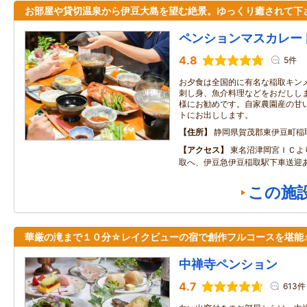
お部屋や貸切温泉から伊豆大島を望む絶景。ゆっくり癒されて下
ペンションマスカレー
4.8
5件
お夕食は全国的に有名な稲取キン
刺し身、魚介料理などをおだししま
様にお勧めです。自家農園産の甘
トにお出しします。
住所
静岡県賀茂郡東伊豆町稲取2
アクセス
東名沼津岡宮ＩＣよ
取へ、伊豆急伊豆稲取駅下車送迎
この施
華厳の滝まで１０分☆レイクビューの宿で創作フルコースを堪能
中禅寺ペンション
4.7
613件