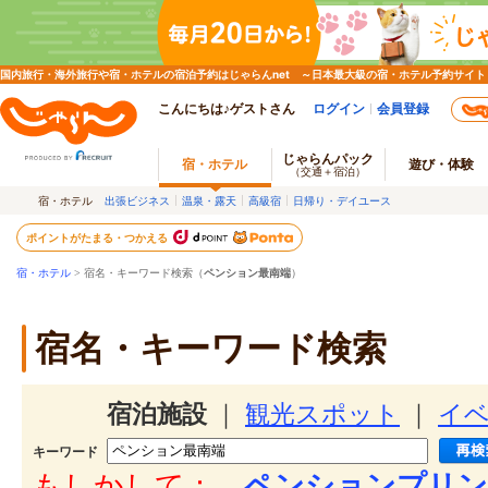
国内旅行・海外旅行や宿・ホテルの宿泊予約はじゃらんnet ～日本最大級の宿・ホテル予約サイト
こんにちは♪ゲストさん
ログイン
会員登録
じゃらんパック
宿・ホテル
遊び・体験
（交通＋宿泊）
宿・ホテル
出張ビジネス
温泉・露天
高級宿
日帰り・デイユース
ポイントがたまる・つかえる
宿・ホテル
> 宿名・キーワード検索（
ペンション最南端
）
宿名・キーワード検索
宿泊施設
｜
観光スポット
｜
イ
キーワード
もしかして：
ペンションプリン