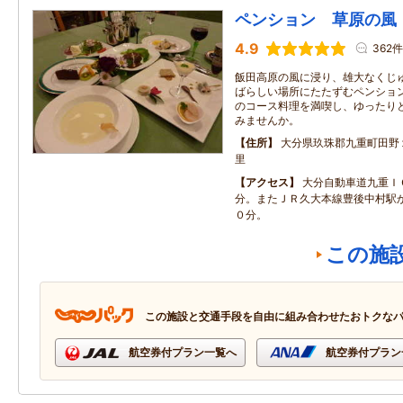
ペンション 草原の風
4.9
362件
飯田高原の風に浸り、雄大なくじ
ばらしい場所にたたずむペンショ
のコース料理を満喫し、ゆったり
みませんか。
住所
大分県玖珠郡九重町田野
里
アクセス
大分自動車道九重Ｉ
分。またＪＲ久大本線豊後中村駅
０分。
この施
この施設と交通手段を自由に組み合わせたおトクな
航空券付プラン一覧へ
航空券付プラン