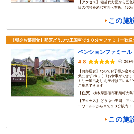
アクセス
猪苗代方面から五色
目の信号を米沢方面へ右折、150
この施
【朝夕お部屋食】那須どうぶつ王国車で１０分☆ファミリー歓迎
ペンションファミール
4.8
368件
【お部屋食】なのでお子様が寝ち
気にせず ゆっくりお食事ができま
ミリー風呂あり お子様はアレルギ
ご用意できます
住所
栃木県那須郡那須町大島13
アクセス
どうぶつ王国、アル
ーワールドから車で１０分以内！
この施