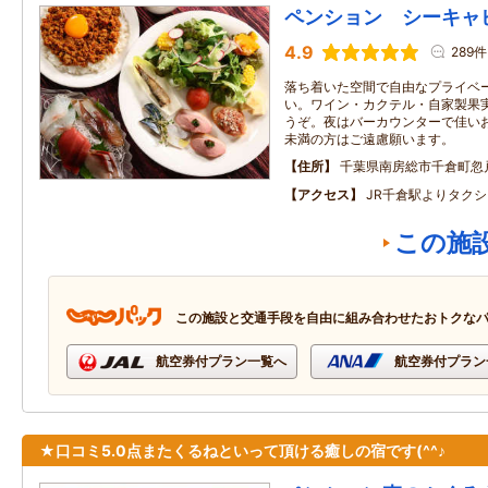
ペンション シーキャ
4.9
289件
落ち着いた空間で自由なプライベ
い。ワイン・カクテル・自家製果
うぞ。夜はバーカウンターで佳い
未満の方はご遠慮願います。
住所
千葉県南房総市千倉町忽戸
アクセス
JR千倉駅よりタク
この施
この施設と交通手段を自由に組み合わせたおトクな
航空券付プラン一覧へ
航空券付プラン
★口コミ5.0点またくるねといって頂ける癒しの宿です(^^♪