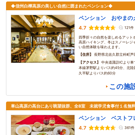
◆信州白樺高原の美しい自然に囲まれたペンション◆
ペンション おやまの
4.7
121件
四季折々の自然を楽しめるアットホ
高原ハイキング、冬はスノーレジ
い自然体験を味わえます。
住所
長野県北佐久郡立科町芦田
アクセス
中央道諏訪ICより車
本線茅野駅よりバス約45分、北陸
久平駅よりバス約60分
この施
車山高原の高台にあり眺望抜群、全8室 未就学児食事付１名無
ペンション ベストフ
4.7
361件