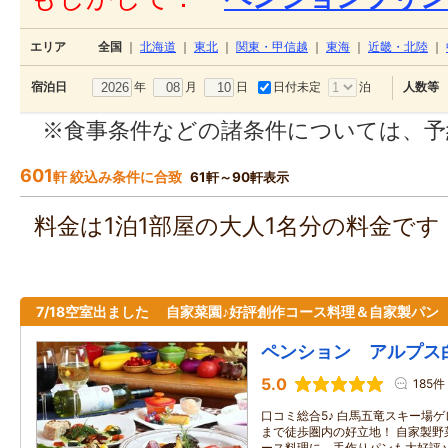
エリア
全国
｜
北海道
｜
東北
｜
関東・甲信越
｜
東海
｜
近畿・北陸
｜
年
月
日
日付未定
泊
宿泊日
人数等
※食事条件などの諸条件については、予
601
軒 絞込み条件に合致
61軒～90軒表示
料金は1泊1部屋の大人1名分の料金で
7/18空室出ました 自家菜園♪好評創作コース料理＆自家製パン
ペンション アルプス
5.0
185件
口コミ総合5♪ 白馬五竜スキー場
まで徒歩圏内の好立地！ 自家製野
ース料理に、手作りパンも大好評♪