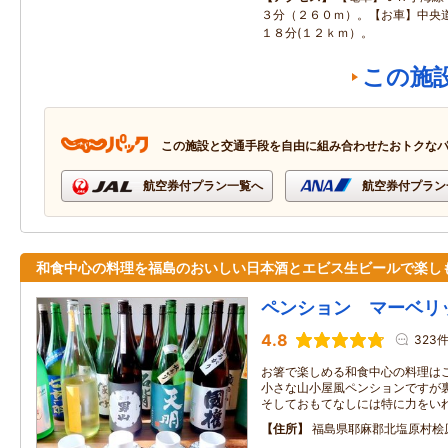
３分（２６０ｍ）。【お車】中央
１８分(１２ｋｍ）。
この施
この施設と交通手段を自由に組み合わせたおトクな
航空券付プラン一覧へ
航空券付プラン
和食中心の料理を福島のおいしい日本酒とエビス生ビールで楽し
ペンション マーベリ
4.8
323
お箸で楽しめる和食中心の料理は
小さな山小屋風ペンションですが
そしておもてなしには特に力をい
住所
福島県耶麻郡北塩原村桧