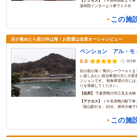
アクセス
ＪＲ由布院駅より車
湯布院インターより車で１０分
この施
目が覚めたら窓の外は海！お部屋は全室オーシャンビュー
ペンション アル・モ
5.0
101件
目の前が海！ 鴨川シーワールドま
い楽しみたい前泊希望の方に大変
ンションです。 朝食希望の方には
りを堪能してください。
住所
千葉県鴨川市江見太夫崎
アクセス
ＪＲ安房鴨川駅下車
「館山駅行き」20分、房州大橋下
この施