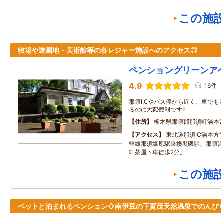
この施
牧場や遊園地・美術館等の各レジャー施設へのアクセス◎
ペンショングリーンア
4.9
16件
那須I.Cやバス停から近く、車で
るのに大変便利です!!
住所
栃木県那須郡那須町湯本2
アクセス
東北道那須IC湯本方
幹線那須塩原駅乗換黒磯駅、那須温
軒茶屋下車徒歩2分。
この施
ペットと泊まれるペンション◇南伊豆の下賀茂天然温泉でのんび