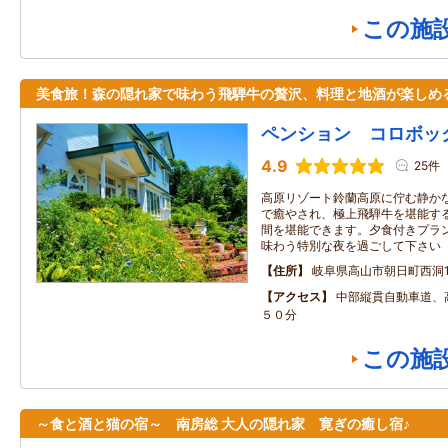
この施
美食旅！森の隠れ家で味わう飛騨牛の贅沢、料理と地酒が楽しめ
ペンション コロボッ
4.9
25件
高原リゾート鈴蘭高原に佇む静か
で癒やされ、極上飛騨牛を堪能す
間を堪能できます。夕食付きプラン
味わう特別な夜を過ごして下さい
住所
岐阜県高山市朝日町西洞16
アクセス
中部縦貫自動車道、
５０分
この施
～食と酒と猫の宿～ 南房総 大人の隠れ家 寛ぎの癒し宿♪