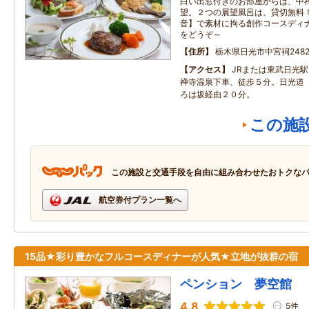
白い出窓付きのお部屋からは、中
望。２つの展望風呂は、貸切無料
音】で素材に拘る創作コースディ
をどうぞ～
住所
栃木県日光市中宮祠2482
アクセス
JRまたは東武日光
禅寺温泉下車、徒歩５分。日光道（
ろは坂経由２０分。
この施
この施設と交通手段を自由に組み合わせたおトクな
航空券付プラン一覧へ
15品★彩り豊かなフルコースディナーが人気★立地が抜群の宿
ペンション 夢空館
4.8
5件