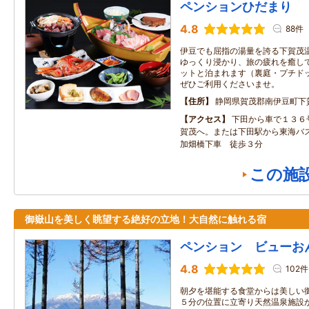
ペンションひだまり
4.8
88件
伊豆でも屈指の湯量を誇る下賀茂温
ゆっくり浸かり、旅の疲れを癒して
ットと泊まれます（裏庭・プチドッ
ぜひご利用くださいませ。
住所
静岡県賀茂郡南伊豆町下
アクセス
下田から車で１３６
賀茂へ。または下田駅から東海バ
加畑橋下車 徒歩３分
この施
御嶽山を美しく眺望する絶好の立地！大自然に触れる宿
ペンション ビューお
4.8
102件
朝夕を堪能する食堂からは美しい
５分の位置に立寄り天然温泉施設