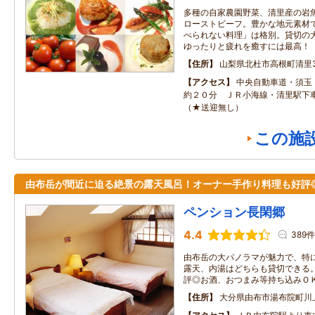
多種の自家農園野菜、清里産の岩
ローストビーフ。豊かな地元素材
べられない料理」は格別。貸切の
ゆったりと疲れを癒すには最高！
住所
山梨県北杜市高根町清里35
アクセス
中央自動車道・須玉Ｉ
約２０分 ＪＲ小海線・清里駅下
（★送迎無し）
この施
由布岳が間近に迫る絶景の露天風呂！オーナー手作り料理も好評
ペンション長閑郷
4.4
389件
由布岳の大パノラマが魅力で、特
露天、内湯はどちらも貸切できる
評◎お酒、おつまみ等持ち込みＯ
住所
大分県由布市湯布院町川