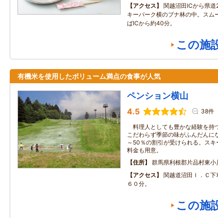
アクセス
関越沼田ICから県道
キーパーク横のブナ林の中。スム
ばICから約40分。
この施
有機米を使用したボリューム満点の食事が人気
ペンション横山
4.5
38件
料理人としても豊かな経験を持つ
こだわらず季節の味がふんだんに
～50％の割引が受けられる。スキ
料金も用意。
住所
群馬県利根郡片品村東小
アクセス
関越道沼田Ｉ．Ｃ下
６０分。
この施