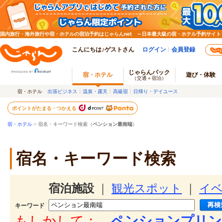
国内旅行・海外旅行や宿・ホテルの宿泊予約はじゃらんnet ～日本最大級の宿・ホテル予約サイト
こんにちは♪ゲストさん
ログイン
会員登録
じゃらんパック
宿・ホテル
遊び・体験
（交通＋宿泊）
宿・ホテル
出張ビジネス
温泉・露天
高級宿
日帰り・デイユース
ポイントがたまる・つかえる
宿・ホテル
> 宿名・キーワード検索（
ペンション最南端
）
宿名・キーワード検索
宿泊施設
｜
観光スポット
｜
イ
キーワード
もしかして：
ペンションプリン