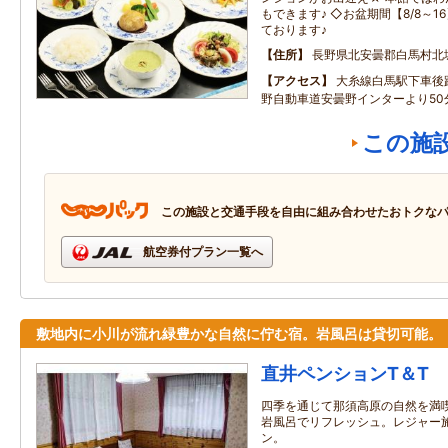
もできます♪ ◇お盆期間【8/8～
ております♪
住所
長野県北安曇郡白馬村北城2
アクセス
大糸線白馬駅下車後
野自動車道安曇野インターより50
この施
この施設と交通手段を自由に組み合わせたおトクな
航空券付プラン一覧へ
敷地内に小川が流れ緑豊かな自然に佇む宿。岩風呂は貸切可能。
直井ペンションT＆T
四季を通じて那須高原の自然を満
岩風呂でリフレッシュ。レジャー
ン。