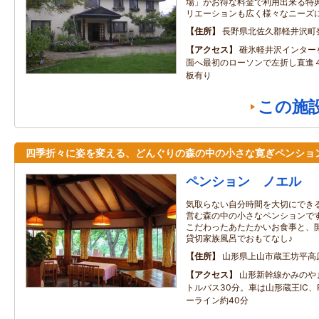
場」がお得な料金で利用出来る特
リエーションも広く様々なニーズ
住所
長野県北佐久郡軽井沢町発
アクセス
碓氷軽井沢インター
面へ最初のローソンで左折し直進
板有り
この施
四季折々に姿を変える、どんぐりの森の中の小さな寛ぎペンショ
ペンション ノエル
気取らない自分時間を大切にできる
営む森の中の小さなペンションです
こだわったあたたかいお食事と、
貸切家族風呂でおもてなし♪
住所
山形県上山市蔵王坊平高
アクセス
山形新幹線かみのや
トルバス30分。車は山形蔵王IC
ーライン約40分