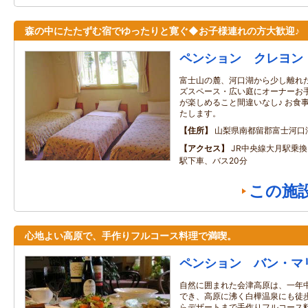
森の中にたたずむ宿でゆったりと寛ぐ◆お子様連れの方大歓迎♪
ペンション クレヨン
富士山の麓、河口湖から少し離れた
ズスペース・広い庭にオーナーお手
が楽しめること間違いなし♪ お食
たします。
住所
山梨県南都留郡富士河口
アクセス
JR中央線大月駅乗
駅下車、バス20分
この施
心地よい高原で、手作りフルコース料理で満喫。
ペンション バン・マ
自然に囲まれた会津高原は、一年
でき、高原に沸く白樺温泉にも徒歩
らデザートまで手作りフルコース