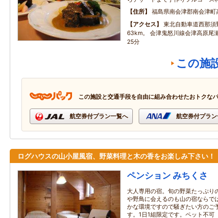
住所
福島県南会津郡南会津町
アクセス
東北自動車道西那須
63km。 会津鬼怒川線会津高原
25分
この施
この施設と交通手段を自由に組み合わせたおトクな
航空券付プラン一覧へ
航空券付プラン
ログハウスの山小屋風宿、野菜料理と木の香をお楽しみ下さい！
ペンション みちくさ
大人専用の宿。旬の野菜たっぷり
や野鳥に会えるのも山の宿ならで
かな環境ですので騒ぎたい方のご
す。1日1組限定です。ペット不可