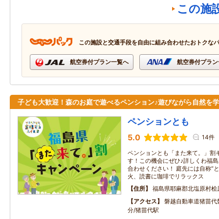
この施
この施設と交通手段を自由に組み合わせたおトクな
航空券付プラン一覧へ
航空券付プラン
子ども大歓迎！森のお庭で遊べるペンション♪遊びながら自然を
ペンションとも
5.0
14件
ペンションとも「また来て。」割
す！この機会にぜひ♪詳しくわ福島
合わせください！ 庭先には自称“
火、読書に珈琲でリラックス
住所
福島県耶麻郡北塩原村桧
アクセス
磐越自動車道猪苗代磐
分/猪苗代駅