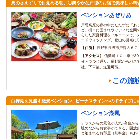
鳥のさえずりで目覚める朝。〇爽やかな戸隠のお宿で美味しい料
ペンションあぜりあ
戸隠高原の森の中にたたずむ「あ
ど。樹々に囲まれウッディな空間
らした家庭料理をフルコースで。
ードウォッチング、登山の拠点に
住所
長野県長野市戸隠３６７
アクセス
信濃町ＩＣ－車で30
分－つつじ通り。長野駅からバスで
社」下車後、送迎可能。
この施
白樺湖を見渡す絶景ペンション…ビーナスラインへのドライブにも
ペンション湖風
テラスからの景色が人気♪高台か
眺めながらお食事ができる、開放
と泊まれるお部屋（別料金）もあ