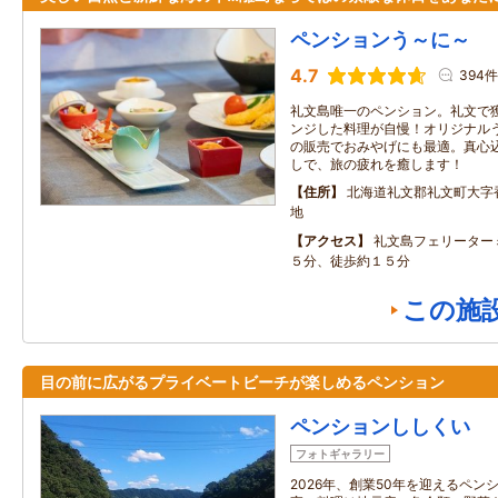
ペンションう～に～
4.7
394件
礼文島唯一のペンション。礼文で
ンジした料理が自慢！オリジナル
の販売でおみやげにも最適。真心
しで、旅の疲れを癒します！
住所
北海道礼文郡礼文町大字
地
アクセス
礼文島フェリーター
５分、徒歩約１５分
この施
目の前に広がるプライベートビーチが楽しめるペンション
ペンションししくい
フォトギャラリー
2026年、創業50年を迎えるペ