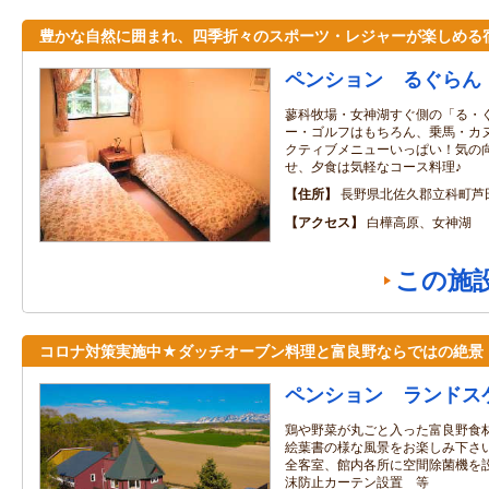
豊かな自然に囲まれ、四季折々のスポーツ・レジャーが楽しめる
ペンション るぐらん
蓼科牧場・女神湖すぐ側の「る・
ー・ゴルフはもちろん、乗馬・カ
クティブメニューいっぱい！気の
せ、夕食は気軽なコース料理♪
住所
長野県北佐久郡立科町芦
アクセス
白樺高原、女神湖
この施
コロナ対策実施中★ダッチオーブン料理と富良野ならではの絶景
ペンション ランドス
鶏や野菜が丸ごと入った富良野食
絵葉書の様な風景をお楽しみ下さい
全客室、館内各所に空間除菌機を設
沫防止カーテン設置 等