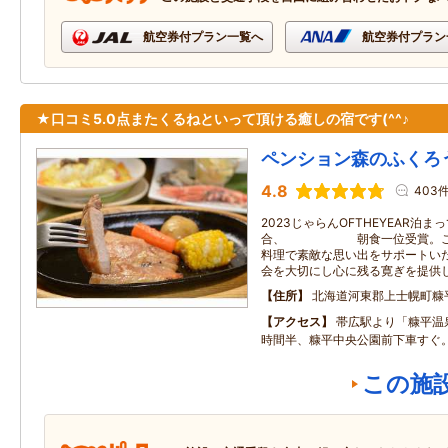
航空券付プラン一覧へ
航空券付プラン
★口コミ5.0点またくるねといって頂ける癒しの宿です(^^♪
ペンション森のふくろ
4.8
403
2023じゃらんOFTHEYEAR泊
合、 朝食一位受賞。これ
料理で素敵な思い出をサポートい
会を大切にし心に残る寛ぎを提供
住所
北海道河東郡上士幌町糠
アクセス
帯広駅より「糠平温
時間半、糠平中央公園前下車すぐ
この施