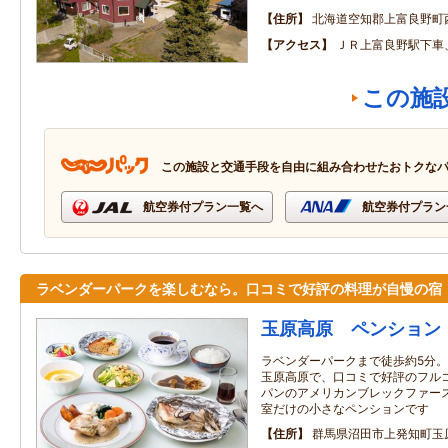
住所
北海道空知郡上富良野町
アクセス
ＪＲ上富良野駅下車
この施
この施設と交通手段を自由に組み合わせたおトクな
航空券付プラン一覧へ
航空券付プラン
ラベンダーパークを楽しむなら。口コミで好評の料理が自慢の宿
玉原高原 ペンション
ラベンダーパークまで徒歩約5分。
玉原高原で、口コミで好評のフル
パンのアメリカンブレックファー
室だけの小さなペンションです
住所
群馬県沼田市上発知町玉原