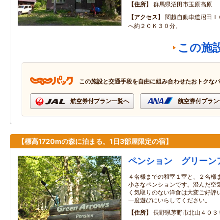
住所
群馬県沼田市玉原高原
アクセス
関越自動車道沼田Ｉ
へ約２０Ｋ３０分。
この施
この施設と交通手段を自由に組み合わせたおトクな
航空券付プラン一覧へ
航空券付プラン
【標高1720mの森に泊まる。1日3部屋限定の宿】
ペンション グリーン
４名様までの和室１室と、２名様
小さなペンションです。澄んだ空
く気取りのない洋食は大変ご好評
一度遊びにいらしてください。
住所
長野県茅野市北山４０３