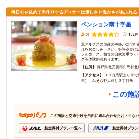
毎日心を込めて手作りするディナーは優しさと温かさがあふれる
ペンション南十字星
4.3
152件
北アルプスの麓森の中静かに佇む
れをお楽しみ下さい、好評夕食に
フルコース、朝食の自家製手つく
グ等体験割引あります。
住所
長野県北安曇郡白馬村北
アクセス
ＪＲ白馬駅より車で
迎） みそら野大通り３丁目角、
この施
この施設と交通手段を自由に組み合わせたおトクな
航空券付プラン一覧へ
航空券付プラン