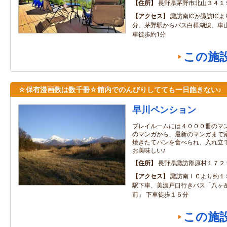
住所
長野県茅野市北山３４１
アクセス
諏訪南ICか諏訪IC
分。茅野駅からバス白樺湖線、車
車徒歩約1分
この施
☆保有漫画数は数千冊☆館内でのんびりしてても一日飽きない♪
早川ペンション
プレイルームには４０００冊のマ
のマンガから、最新のマンガまで
焼きたてパンを食べられ、入れ立
お美味しい♪
住所
長野県諏訪郡原村１７２
アクセス
諏訪南ＩＣより約１
駅下車、美濃戸口行きバス「八ヶ
前」 下車徒歩１５分
この施