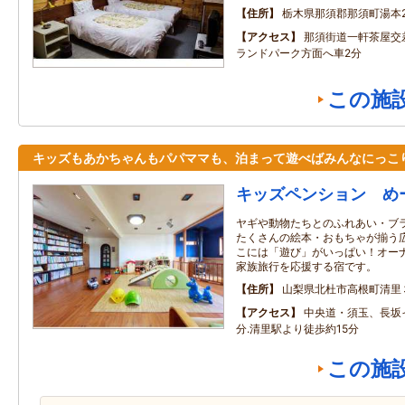
住所
栃木県那須郡那須町湯本21
アクセス
那須街道一軒茶屋交
ランドパーク方面へ車2分
この施
キッズもあかちゃんもパパママも、泊まって遊べばみんなにっこ
キッズペンション め
ヤギや動物たちとのふれあい・ブ
たくさんの絵本・おもちゃが揃う
こには「遊び」がいっぱい！オー
家族旅行を応援する宿です。
住所
山梨県北杜市高根町清里
アクセス
中央道・須玉、長坂
分.清里駅より徒歩約15分
この施