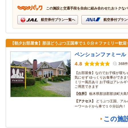
この施設と交通手段を自由に組み合わせたおトクな
航空券付プラン一覧へ
航空券付プラン
【朝夕お部屋食】那須どうぶつ王国車で１０分☆ファミリー歓迎
ペンションファミール
4.8
368件
【お部屋食】なのでお子様が寝ち
気にせず ゆっくりお食事ができま
ミリー風呂あり お子様はアレルギ
ご用意できます
住所
栃木県那須郡那須町大島13
アクセス
どうぶつ王国、アル
ーワールドから車で１０分以内！
この施