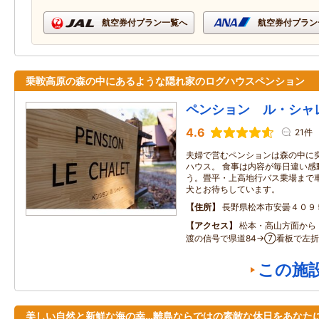
航空券付プラン一覧へ
航空券付プラン
乗鞍高原の森の中にあるような隠れ家のログハウスペンション
ペンション ル・シャ
4.6
21件
夫婦で営むペンションは森の中に
ハウス。 食事は内容が毎日違い感
う。畳平・上高地行バス乗場まで
犬とお待ちしています。
住所
長野県松本市安曇４０９
アクセス
松本・高山方面から 
渡の信号で県道84→⑦看板で左折
この施
美しい自然と新鮮な海の幸…離島ならではの素敵な休日をあなた