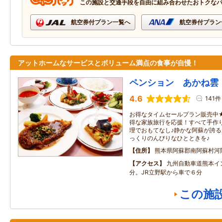
この施設と交通手段を自由に組み合わせたおトクな
航空券付プラン一覧へ
航空券付プラン
アットホームなサービスとボリューム満点の食事が自慢！
ペンション あかね雲
4.6
141件
お得なタイムセールプラン販売中
得な家族旅行を応援！すべて手作
理でおもてなし♪静かな阿蘇が誇
っくりのんびりなひとときを♪
住所
熊本県阿蘇郡南阿蘇村河
アクセス
九州自動車道熊本イ
分。JR立野駅から車で６分
この施