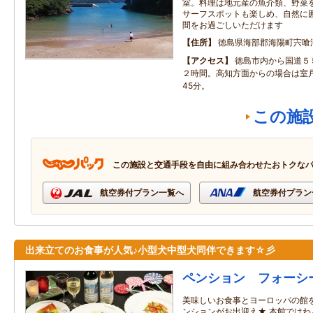
室。料理は地元産の魚介類、野菜
サーフスポットも楽しめ、自然に
間をお過ごしいただけます
住所
徳島県海部郡海陽町宍喰浦
アクセス
徳島市内から国道５
２時間。高知方面からの場合は室
45分。
この施
この施設と交通手段を自由に組み合わせたおトクな
航空券付プラン一覧へ
航空券付プラン
出来立てのお食事が人気♪小型犬中型犬同伴できます☆彡
ペンション フォーシ
美味しいお食事とヨーロッパの館
ンションがお出迎え★ 本館では