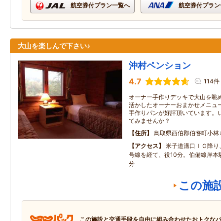
航空券付プラン一覧へ
航空券付プラン
大山を楽しんで下さい♪
沖村ペンション
4.7
114件
オーナー手作りデッキで大山を眺め
活かしたオーナーおまかせメニュー
手作りパンが好評頂いています。
てみませんか？
住所
鳥取県西伯郡伯耆町小林
アクセス
米子道溝口ＩＣ降り、
号線を経て、役10分。伯備線岸本
分
この施
この施設と交通手段を自由に組み合わせたおトクな