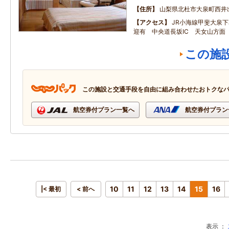
住所
山梨県北杜市大泉町西井
アクセス
JR小海線甲斐大泉
迎有 中央道長坂IC 天女山方面
この施
この施設と交通手段を自由に組み合わせたおトクな
航空券付プラン一覧へ
航空券付プラン
10
11
12
13
14
15
16
|< 最初
< 前へ
表示 ：