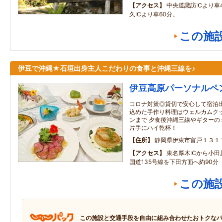
アクセス
中央道諏訪ICより車
久ICより車60分。
この施
伊豆で沖縄★石垣出身主人こだわりの食事と沖縄三線を♪
伊豆高原パーソナルペ
コロナ対策◎貸切で安心して宿泊出
込めた手作り料理はウェルカムク
ンまで 夕食後沖縄三線やギターの
片手にハイ乾杯！
住所
静岡県伊東市富戸１３１
アクセス
東名厚木ICから小
国道135号線を下田方面へ約90分
この施
この施設と交通手段を自由に組み合わせたおトクな