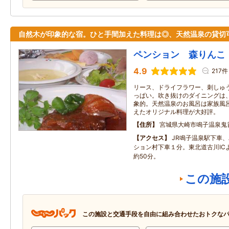
自然木が印象的な宿。ひと手間加えた料理は◎、天然温泉の貸切
ペンション 森りんこ
4.9
217件
リース、ドライフラワー、刺しゅ
っぱい。吹き抜けのダイニングは
象的。天然温泉のお風呂は家族風
えたオリジナル料理が大好評。
住所
宮城県大崎市鳴子温泉鬼首
アクセス
JR鳴子温泉駅下車
ション村下車１分。東北道古川ICより
約50分。
この施
この施設と交通手段を自由に組み合わせたおトクな