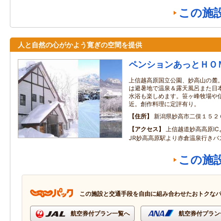
この施
人と自然の心がかよう寛ぎの空間を提供
ペンションあっとＨＯ
上信越高原国立公園、妙高山の麓
は避暑地で温泉＆露天風呂また日
水浴も楽しめます。笹ヶ峰牧場や
近。創作料理に定評有り。
住所
新潟県妙高市二俣１５２
アクセス
上信越道妙高高原IC
JR妙高高原駅より赤倉温泉行きバ
この施
この施設と交通手段を自由に組み合わせたおトクな
航空券付プラン一覧へ
航空券付プラン