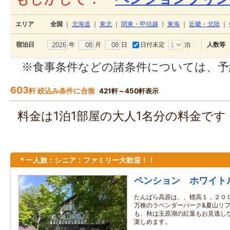
エリア
全国
｜
北海道
｜
東北
｜
関東・甲信越
｜
東海
｜
近畿・北陸
｜
年
月
日
日付未定
泊
宿泊日
人数等
※食事条件などの諸条件については、予
603
軒 絞込み条件に合致
421軒～450軒表示
料金は1泊1部屋の大人1名分の料金で
＊一人旅：シニア：ファミリー大歓迎！！
ペンション ホワイト
たんばら高原は、、標高１，２００
万株のラベンダーパーク&夏山リフ
も、秋は玉原湖の紅葉もお見逃しな
楽しめます。