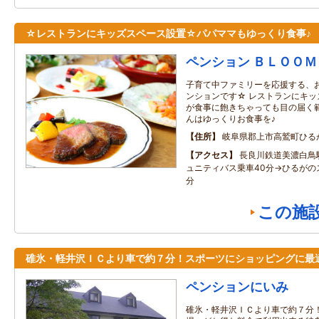
☆レストランにキッズスペース設置☆パパママもゆっくり食事♪
ペンション ＢＬＯＯＭ
子育て中ファミリーを応援する、
ンションです☆ レストランにキッ
が食事に飽きちゃっても目の届く範
んはゆっくりお食事を♪
住所
岐阜県郡上市高鷲町ひる
アクセス
長良川鉄道美濃白鳥
ュニティバス乗車40分→ひるがの
分
この施
碓氷・軽井沢ＩＣより車で約７分！スポーツにショッピングに最
ペンションにいみ
碓氷・軽井沢ＩＣより車で約７分