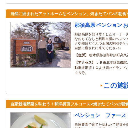
自然に囲まれたアットホームなペンション。焼きたてパンの朝食
那須高原 ペンション 
那須高原を知り尽くしたオーナー
なおもてなしと料理自慢のペンシ
クや那須どうぶつ王国の割引チケ
自然に癒されに来てください♪
住所
栃木県那須郡那須町高久
アクセス
ＪＲ東北本線黒磯駅
動車道那須ＩＣより須ハイランド
２５分。
この施
自家栽培野菜を味わう！和洋折衷フルコース×焼きたてパンの朝
ペンション ファース
自家農園で育てた採れたて野菜を