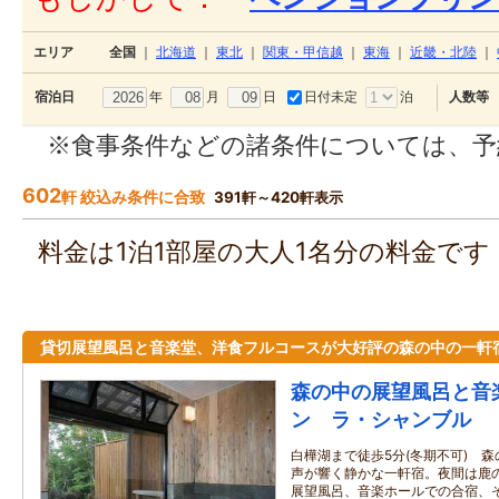
エリア
全国
｜
北海道
｜
東北
｜
関東・甲信越
｜
東海
｜
近畿・北陸
｜
年
月
日
日付未定
泊
宿泊日
人数等
※食事条件などの諸条件については、予
602
軒 絞込み条件に合致
391軒～420軒表示
料金は1泊1部屋の大人1名分の料金で
貸切展望風呂と音楽堂、洋食フルコースが大好評の森の中の一軒
森の中の展望風呂と音
ン ラ・シャンブル
白樺湖まで徒歩5分(冬期不可) 
声が響く静かな一軒宿。夜間は鹿
展望風呂、音楽ホールでの合宿、