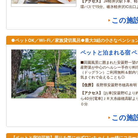
アクセス
JR軽井沢駅下車、
環バスで15分。碓氷軽井沢IC出口
この施
●ペットOK／Wi-Fi／家族貸切風呂●最大3組の小さなペンショ
ペットと泊まれる宿 ペン
■田園風景に囲まれた安曇野一望の
産野菜が中心のヘルシー手作り料理
（ドッグラン）ご利用無料＆館内リ
気まぐれで会えることも◎
住所
長野県安曇野市穂高有明
アクセス
[お車]安曇野ICよ
ら40分[電車]ＪＲ大糸線穂高駅
０分
この施
【ペットと宿泊可能】周りを気にせずワンちゃんも一緒にコテー