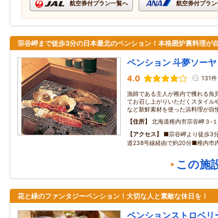
航空券付プラン一覧へ
航空券付プラン
宗谷岬まで徒歩3分の日本最北のペンション！本格囲炉裏料理が
ペンション 斗夢ソーヤ
4.0
131件
漁師である主人が稚内で獲れる魚
てお召し上がりいただくスタイル
など新鮮素材を使った浜料理が自慢
住所
北海道稚内市宗谷岬３‐
アクセス
■宗谷岬より徒歩3
道238号線経由で約20分■稚内市
この施
花と緑のファンタジーペンション！大切な人と素敵な休日を！
ペンションストロベリ