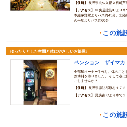
住所
長野県北佐久郡立科町芦田
アクセス
中央道諏訪ICより車
本線茅野駅よりバス約45分、北陸
久平駅よりバス約60分
この施
ゆったりとした空間と体にやさしいお部屋♪
ペンション ザイマカ
全部屋オーナー手作り。体のこと
然塗料を塗りました。 そして夜は
ごしませんか？
住所
長野県諏訪郡原村１７２
アクセス
諏訪南ICより車で１
この施