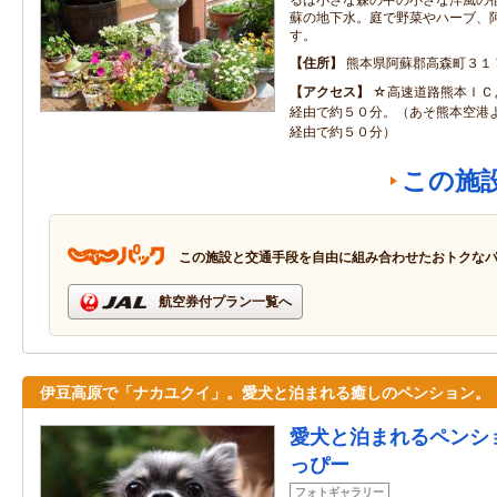
蘇の地下水。庭で野菜やハーブ、
す。
住所
熊本県阿蘇郡高森町３１
アクセス
☆高速道路熊本ＩＣ
経由で約５０分。（あそ熊本空港
経由で約５０分）
この施
この施設と交通手段を自由に組み合わせたおトクな
航空券付プラン一覧へ
伊豆高原で「ナカユクイ」。愛犬と泊まれる癒しのペンション。
愛犬と泊まれるペンシ
っぴー
フォトギャラリー