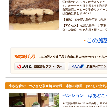
洋館風のペンションは大きな窓か
す。オーナーが腕を振るう創作料
自家焙煎コーヒーや手作りスイー
は自由に貸しきりOK！
住所
岩手県八幡平市安比高原
アクセス
松尾八幡平ＩＣ下車
分・花輪線で安比高原下駅下車で
この施
この施設と交通手段を自由に組み合わせたおトクな
航空券付プラン一覧へ
航空券付プラン
小さな森の中の小さな宿◆鮮やか緑・木陰の涼風・おいしい空気
ペンション ばあどこ
☆南阿蘇標高700ｍの高原、木立
るは小さな森の中の小さな洋風の