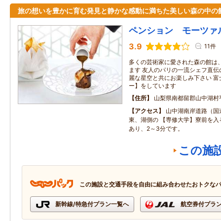
旅の想いを豊かに育む発見と静かな感動に満ちた美しい森の中の
ペンション モーツァ
3.9
11件
多くの芸術家に愛された森の館は
ます 友人のパリの一流シェフ直伝
麗な星空と共にお楽しみ下さい 富
ー】をしています
住所
山梨県南都留郡山中湖村
アクセス
山中湖南岸道路（国
東、湖側の 【専修大学】寮前を入
あり、2～3分です。
この施
この施設と交通手段を自由に組み合わせたおトクな
新幹線/特急付プラン一覧へ
航空券付プラ