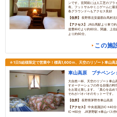
ンです。玄関前には人工芝のプラ
有。フットサルやミニゲームに最
各グラウンドへもアクセス良好
住所
長野県北安曇郡白馬村北
アクセス
JR白馬駅より車で
道豊科ICより約60分。関越、上信
より約60分。
この施
☆1日5組様限定で営業中！標高1,600ｍ、天空のリゾート車山高
車山高原 プチペンシ
大自然一杯、天空のリゾート車山
すオーナーシェフの作る自慢の料
をお迎え致します。「真心を込め
それがパオパオのモットーです。
住所
長野県茅野市車山高原
アクセス
中央道諏訪IC→40
IC→60分 JR茅野駅→車山バス停