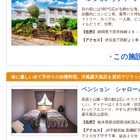
目の前には180℃広がる静かな海
歩圏内にコンビニ有。最寄バス停
ァミリー、カップル、一人旅、ビ
イもどうぞ。分煙。
住所
静岡県下田市柿崎２８－
アクセス
伊豆急下田駅より車
この施
体に優しい全て手作りの自慢料理。洋風露天風呂を貸切でリラッ
ペンション シャロー
高原と山脈一望の館は広いテラス
しい。ディナーはミネラル米・抗
わったフルコース。やすらぎの客
露天風呂は貸切。
住所
栃木県那須郡那須町高久乙
アクセス
JR宇都宮線 黒磯駅
で２０分下守子下車、徒歩２０分