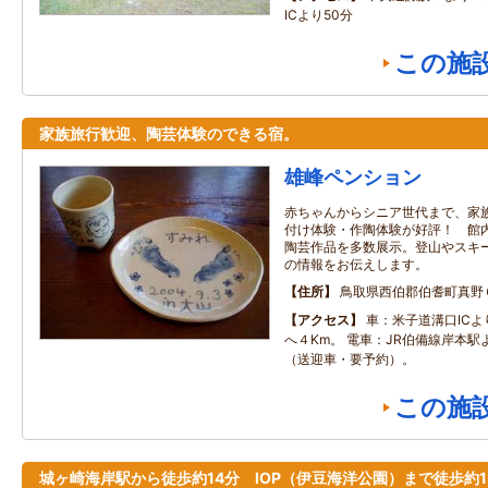
ICより50分
この施
家族旅行歓迎、陶芸体験のできる宿。
雄峰ペンション
赤ちゃんからシニア世代まで、家
付け体験・作陶体験が好評！ 館
陶芸作品を多数展示。登山やスキ
の情報をお伝えします。
住所
鳥取県西伯郡伯耆町真野
アクセス
車：米子道溝口IC
へ４Km。 電車：JR伯備線岸本駅
（送迎車・要予約）。
この施
城ヶ崎海岸駅から徒歩約14分 IOP（伊豆海洋公園）まで徒歩約1