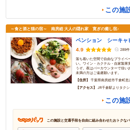
この施
～食と酒と猫の宿～ 南房総 大人の隠れ家 寛ぎの癒し宿♪
ペンション シーキャ
4.9
289件
落ち着いた空間で自由なプライベ
い。ワイン・カクテル・自家製果
うぞ。夜はバーカウンターで佳い
未満の方はご遠慮願います。
住所
千葉県南房総市千倉町忽戸
アクセス
JR千倉駅よりタク
この施
この施設と交通手段を自由に組み合わせたおトクな