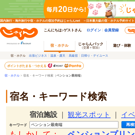
国内旅行・海外旅行や宿・ホテルの宿泊予約はじゃらんnet ～日本最大級の宿・ホテル予約サイト
こんにちは♪ゲストさん
ログイン
会員登録
じゃらんパック
宿・ホテル
遊び・体験
（交通＋宿泊）
宿・ホテル
出張ビジネス
温泉・露天
高級宿
日帰り・デイユース
ポイントがたまる・つかえる
宿・ホテル
> 宿名・キーワード検索（
ペンション最南端
）
宿名・キーワード検索
宿泊施設
｜
観光スポット
｜
イ
キーワード
もしかして：
ペンションプリン