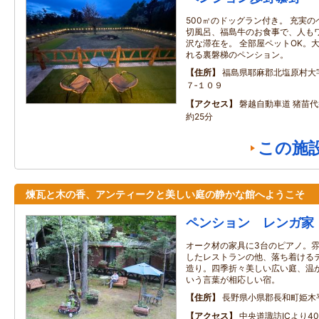
500㎡のドッグラン付き。 充実
切風呂、福島牛のお食事で、人も
沢な滞在を。 全部屋ペットOK。
れる裏磐梯のペンション。
住所
福島県耶麻郡北塩原村大
７‐１０９
アクセス
磐越自動車道 猪苗代
約25分
この施
煉瓦と木の香、アンティークと美しい庭の静かな館へようこそ
ペンション レンガ家
オーク材の家具に3台のピアノ。
したレストランの他、落ち着ける
造り。四季折々美しい広い庭、温
いう言葉が相応しい宿。
住所
長野県小県郡長和町姫木
アクセス
中央道諏訪ICより4