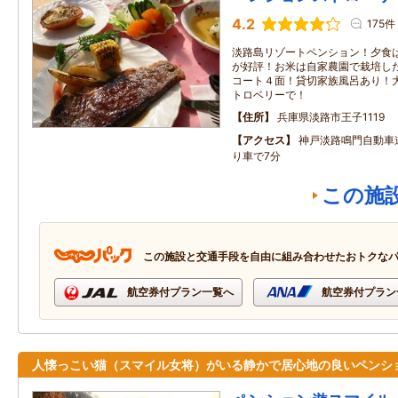
4.2
175件
淡路島リゾートペンション！夕食
が好評！お米は自家農園で栽培し
コート４面！貸切家族風呂あり！
トロベリーで！
住所
兵庫県淡路市王子1119
アクセス
神戸淡路鳴門自動車道
り車で7分
この施
この施設と交通手段を自由に組み合わせたおトクな
航空券付プラン一覧へ
航空券付プラン
人懐っこい猫（スマイル女将）がいる静かで居心地の良いペンシ