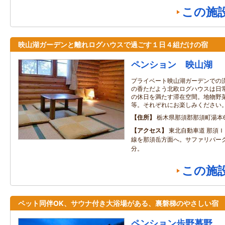
この施
映山湖ガーデンと離れログハウスで過ごす１日４組だけの宿
ペンション 映山湖
プライベート映山湖ガーデンでの
の香ただよう北欧ログハウスは日
の休日を満たす滞在空間。地物野
等。それぞれにお楽しみください
住所
栃木県那須郡那須町湯本6
アクセス
東北自動車道 那須
線を那須岳方面へ。サファリパー
分。
この施
ペット同伴OK、サウナ付き大浴場がある、裏磐梯のやさしい宿
ペンション歩野慕野