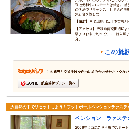
大塔川沿いのウッディな大人のペ
選地元和牛のステーキは焼き加減
の名湯でリラックス。世界遺産熊
気と食を愉しむ。
住所
和歌山県田辺市本宮町川
アクセス
阪和道南紀田辺ICよ
駅よりお車で約60分。 JR新宮駅
分。
この施
この施設と交通手段を自由に組み合わせたおトクな
航空券付プラン一覧へ
大自然の中でリセットしよう！フットボールペンションラァステ
ペンション ラァステ
2006年に白馬みそら野でスター