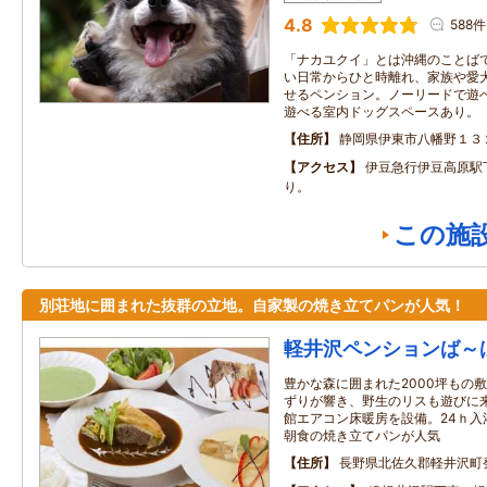
4.8
588件
「ナカユクイ」とは沖縄のことば
い日常からひと時離れ、家族や愛
せるペンション。ノーリードで遊
遊べる室内ドッグスペースあり。
住所
静岡県伊東市八幡野１３
アクセス
伊豆急行伊豆高原駅
り。
この施
別荘地に囲まれた抜群の立地。自家製の焼き立てパンが人気！
軽井沢ペンションば～
豊かな森に囲まれた2000坪もの
ずりが響き、野生のリスも遊びに
館エアコン床暖房を設備。24ｈ入
朝食の焼き立てパンが人気
住所
長野県北佐久郡軽井沢町発