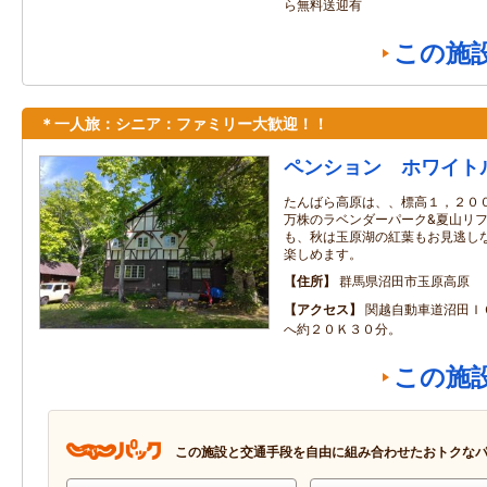
ら無料送迎有
この施
＊一人旅：シニア：ファミリー大歓迎！！
ペンション ホワイト
たんばら高原は、、標高１，２００
万株のラベンダーパーク&夏山リフ
も、秋は玉原湖の紅葉もお見逃しな
楽しめます。
住所
群馬県沼田市玉原高原
アクセス
関越自動車道沼田Ｉ
へ約２０Ｋ３０分。
この施
この施設と交通手段を自由に組み合わせたおトクな