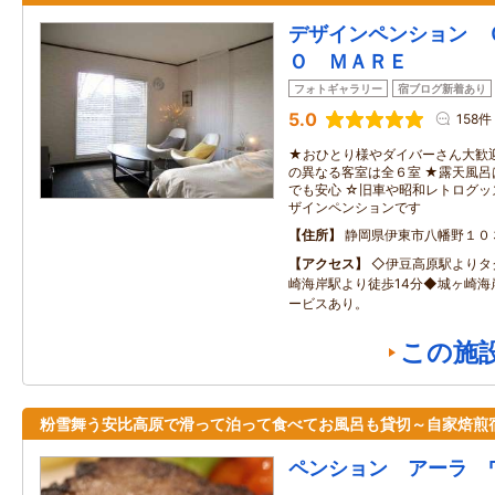
デザインペンション 
Ｏ ＭＡＲＥ
フォトギャラリー
宿ブログ新着あり
5.0
158件
★おひとり様やダイバーさん大歓
の異なる客室は全６室 ★露天風
でも安心 ☆旧車や昭和レトログ
ザインペンションです
住所
静岡県伊東市八幡野１０
アクセス
◇伊豆高原駅よりタ
崎海岸駅より徒歩14分◆城ヶ崎海
ービスあり。
この施
粉雪舞う安比高原で滑って泊って食べてお風呂も貸切～自家焙煎
ペンション アーラ 