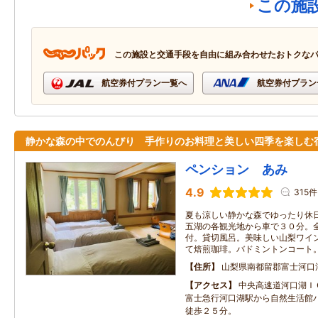
この施
この施設と交通手段を自由に組み合わせたおトクな
航空券付プラン一覧へ
航空券付プラン
静かな森の中でのんびり 手作りのお料理と美しい四季を楽しむ
ペンション あみ
4.9
315件
夏も涼しい静かな森でゆったり休
五湖の各観光地から車で３０分。
付。貸切風呂。美味しい山梨ワイ
て焙煎珈琲。バドミントンコート
住所
山梨県南都留郡富士河口
アクセス
中央高速道河口湖Ｉ
富士急行河口湖駅から自然生活館
徒歩２５分。