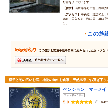
好評を頂いています
住所
長野県茅野市北山白樺湖
アクセス
中央道・諏訪ICより
越道・佐久ICより約60分、JR茅
分。
この施
この施設と交通手段を自由に組み合わせたおトクな
航空券付プラン一覧へ
椰子と芝の広いお庭、地物の旬のお食事、天然温泉でお寛ぎ下さ
ペンション マーメイ
フォトギャラリー
5.0
904件