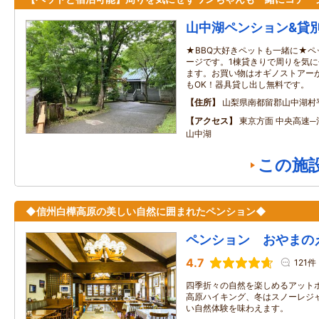
山中湖ペンション&貸
★BBQ大好きペットも一緒に★ペ
ージです。1棟貸きりで周りを気に
ます。お買い物はオギノストアーが
もOK！器具貸し出し無料です。
住所
山梨県南都留郡山中湖村
アクセス
東京方面 中央高速─河
山中湖
この施
◆信州白樺高原の美しい自然に囲まれたペンション◆
ペンション おやまの
4.7
121件
四季折々の自然を楽しめるアットホ
高原ハイキング、冬はスノーレジ
い自然体験を味わえます。