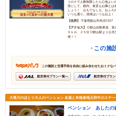
コロナで人数制限したら心地よい
室にして、館内、食堂もお隣とは
しょう！ おもてなしも、おふろ
いつも通り。清掃はいつも以上！
住所
千葉県館山市布沼1207
アクセス
○館山自動車道、富
５ｋｍ、２５分 ○館山駅より公共
便！！
この施
この施設と交通手段を自由に組み合わせたおトクな
航空券付プラン一覧へ
航空券付プラン
大塔川のほとり大人のペンション 名湯と本格派地元和牛のステー
ペンション あしたの