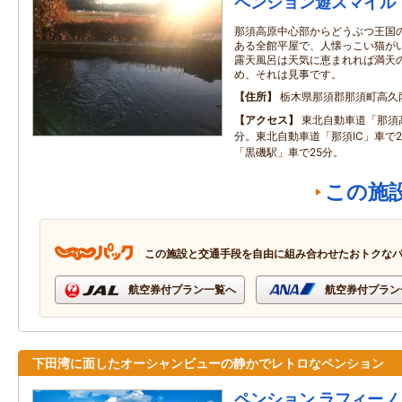
ペンション遊スマイル
那須高原中心部からどうぶつ王国
ある全館平屋で、人懐っこい猫が
露天風呂は天気に恵まれれば満天
め、それは見事です。
住所
栃木県那須郡那須町高久
アクセス
東北自動車道「那須高
分。東北自動車道「那須IC」車で
「黒磯駅」車で25分。
この施
この施設と交通手段を自由に組み合わせたおトクな
航空券付プラン一覧へ
航空券付プラン
下田湾に面したオーシャンビューの静かでレトロなペンション
ペンション ラフィーノ