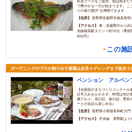
折衷コースをご提供。朝は焼きた
で爽やかな一日が始まります。こ
りの食の贅沢”を満喫できます
住所
長野県安曇野市穂高有明
アクセス
車：安曇野ICから約
糸線穂高駅タクシー約10分（季節
600円）
この施
ガーデニングのプロが創り出す庭園は必見☆ゲレンデまで徒歩２
ペンション アルペン
【全国花のまちづくりコンクール優
日手入れをかかさず、料理は旬の
康グルメ。花の話、旅の話、歴史
ーとの会話も楽しめる♪
住所
長野県小県郡長和町大門
アクセス
中央線 茅野駅より