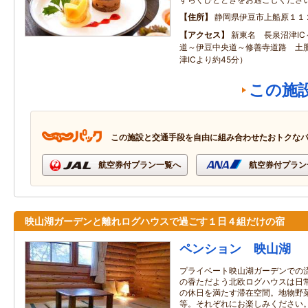
住所
静岡県伊豆市上船原１１
アクセス
新東名 長泉沼津I
道～伊豆中央道～修善寺道路 土肥
津ICより約45分）
この施
この施設と交通手段を自由に組み合わせたおトクな
航空券付プラン一覧へ
航空券付プラン
映山湖ガーデンと離れログハウスで過ごす１日４組だけの宿
ペンション 映山湖
プライベート映山湖ガーデンでの
の香ただよう北欧ログハウスは日
の休日を満たす滞在空間。地物野
等。それぞれにお楽しみください