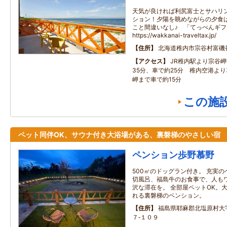
天気が良ければ利尻富士とサハリ
ション！夕陽を眺めながらの夕食
こと間違いなし♪ 「てっぺんギ
https://wakkanai-traveltax.jp/
住所
北海道稚内市宗谷村富磯
アクセス
JR稚内駅より宗谷
35分、車で約25分 稚内空港より
岬まで車で約15分
この施
ペット同伴OK、サウナ付き大浴場がある、裏磐梯のやさしい宿
ペンション歩野慕野
500㎡のドッグラン付き。 充実
切風呂、福島牛のお食事で、人も
沢な滞在を。 全部屋ペットOK。
れる裏磐梯のペンション。
住所
福島県耶麻郡北塩原村大
７‐１０９