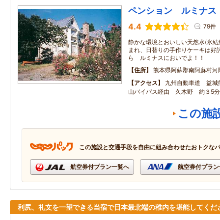
ペンション ルミナス
4.4
79件
静かな環境とおいしい天然水(氷
まれ、日替りの手作りケーキは好評
ら ルミナスにおいでよ！！
住所
熊本県阿蘇郡南阿蘇村河陰4
アクセス
九州自動車道 益城
山バイパス経由 久木野 約３5分
この施
この施設と交通手段を自由に組み合わせたおトクな
航空券付プラン一覧へ
航空券付プラン
利尻、礼文を一望できる当宿で日本最北端の稚内を堪能してくだ