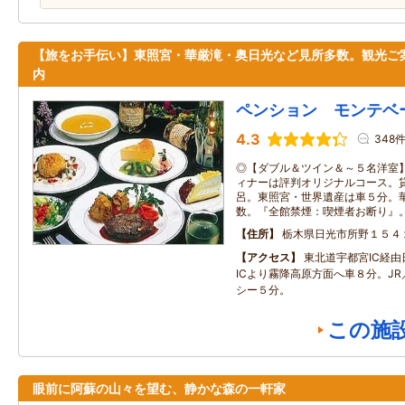
【旅をお手伝い】東照宮・華厳滝・奥日光など見所多数。観光ご
内
ペンション モンテベ
4.3
348
◎【ダブル＆ツイン＆～５名洋室
ィナーは評判オリジナルコース。
呂。東照宮・世界遺産は車５分。
数。『全館禁煙：喫煙者お断り』
住所
栃木県日光市所野１５４
アクセス
東北道宇都宮IC経
ICより霧降高原方面へ車８分。J
シー５分。
この施
眼前に阿蘇の山々を望む、静かな森の一軒家