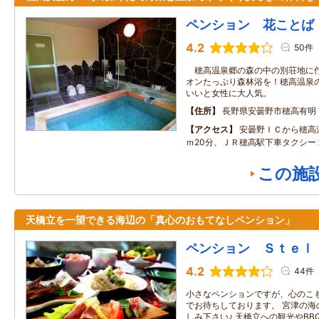
ペンション 花ことば
4.2
50件
穂高温泉郷の森の中の別荘地に佇
オンたっぷり森林浴を！穂高温泉
いいと女性に大人気。
住所
長野県安曇野市穂高有明
アクセス
安曇野ＩＣから穂高
ｍ20分、ＪＲ穂高駅下車タクシー
この施
天橋立を一望できる海辺の「真心のおもてなしペンション」
ペンション Ｓｔｅｌ
4.2
44件
小さなペンションですが、心のこ
でお待ちしております。 宮津の海
しみ下さい♪ 天橋立への観光やB