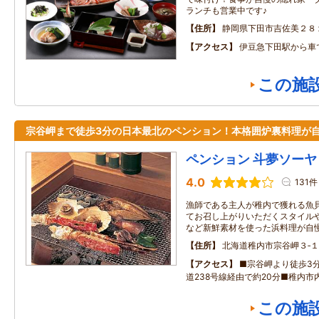
ランチも営業中です♪
住所
静岡県下田市吉佐美２８
アクセス
伊豆急下田駅から車
この施
宗谷岬まで徒歩3分の日本最北のペンション！本格囲炉裏料理が
ペンション 斗夢ソーヤ
4.0
131件
漁師である主人が稚内で獲れる魚
てお召し上がりいただくスタイル
など新鮮素材を使った浜料理が自慢
住所
北海道稚内市宗谷岬３‐
アクセス
■宗谷岬より徒歩3
道238号線経由で約20分■稚内市
この施