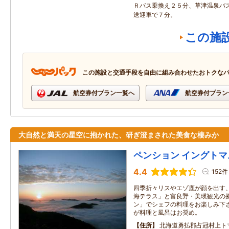
Ｒバス乗換え２５分、草津温泉バ
送迎車で７分。
この施
この施設と交通手段を自由に組み合わせたおトクな
航空券付プラン一覧へ
航空券付プラン
大自然と満天の星空に抱かれた、研ぎ澄まされた美食な棲みか
ペンション イングトマ
4.4
152件
四季折々リスやエゾ鹿が顔を出す、
海テラス」と富良野・美瑛観光の拠
ン」でシェフの料理をお楽しみ下さ
が料理と風呂はお奨め。
住所
北海道勇払郡占冠村上トマ