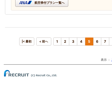
航空券付プラン一覧へ
1
2
3
4
5
6
7
|< 最初
< 前へ
表示 ：