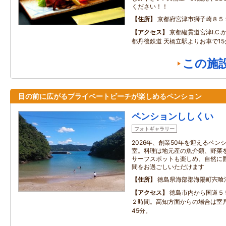
ください！！
住所
京都府宮津市獅子崎８５
アクセス
京都縦貫道宮津I.C.
都丹後鉄道 天橋立駅よりお車で15
この施
目の前に広がるプライベートビーチが楽しめるペンション
ペンションししくい
フォトギャラリー
2026年、創業50年を迎えるペ
室。料理は地元産の魚介類、野菜
サーフスポットも楽しめ、自然に
間をお過ごしいただけます
住所
徳島県海部郡海陽町宍喰浦
アクセス
徳島市内から国道５
２時間。高知方面からの場合は室
45分。