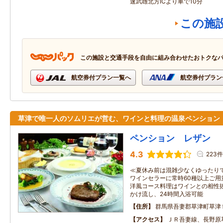
速武雄北方ICより車で10分
この施
この施設と交通手段を自由に組み合わせたおトクな
航空券付プラン一覧へ
航空券付プラン
草津で唯一人のソムリエが営む、ワインと料理の温泉ペンション
ペンション レザン
4.3
223件
≪夏休み前は混雑少なくゆったり
ワインセラーに常時60種以上ご用
洋風コース料理はワインとの相性
かけ流し、24時間入浴可能
住所
群馬県吾妻郡草津町草津
アクセス
ＪＲ吾妻線、長野原