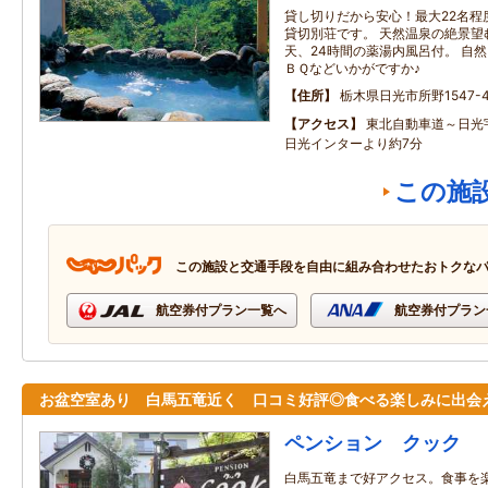
貸し切りだから安心！最大22名程
貸切別荘です。 天然温泉の絶景望
天、24時間の薬湯内風呂付。 自
ＢＱなどいかがですか♪
住所
栃木県日光市所野1547-4
アクセス
東北自動車道～日光
日光インターより約7分
この施
この施設と交通手段を自由に組み合わせたおトクな
航空券付プラン一覧へ
航空券付プラン
お盆空室あり 白馬五竜近く 口コミ好評◎食べる楽しみに出会
ペンション クック
白馬五竜まで好アクセス。食事を