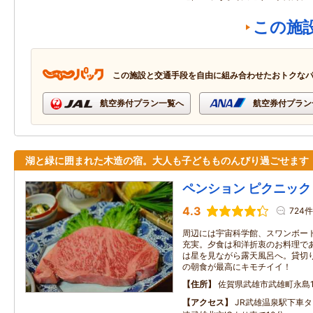
この施
この施設と交通手段を自由に組み合わせたおトクな
航空券付プラン一覧へ
航空券付プラン
湖と緑に囲まれた木造の宿。大人も子どもものんびり過ごせます
ペンション ピクニック
4.3
724件
周辺には宇宙科学館、スワンボー
充実。夕食は和洋折衷のお料理で
は星を見ながら露天風呂へ。貸切
の朝食が最高にキモチイイ！
住所
佐賀県武雄市武雄町永島1
アクセス
JR武雄温泉駅下車