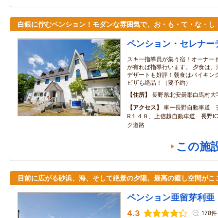
白銀に佇むペンション！モダンな雰囲気で、お・も・て・な・し
ペンション・セレナー
スキー指導員が集う宿！オーナーも
が有れば指導行います。 夕食は、
デザートも好評！朝食はバイキング
ピザも絶品！（要予約）
住所
長野県北安曇郡白馬村大
アクセス
車ー長野自動車道 安
R１４８、上信越自動車道 長野IC
ク道路
この施
目前に広がる砂浜、海、そして絶景の夕陽。最高の癒し空間がこ
ペンション亜留芽利亜
4.3
178件