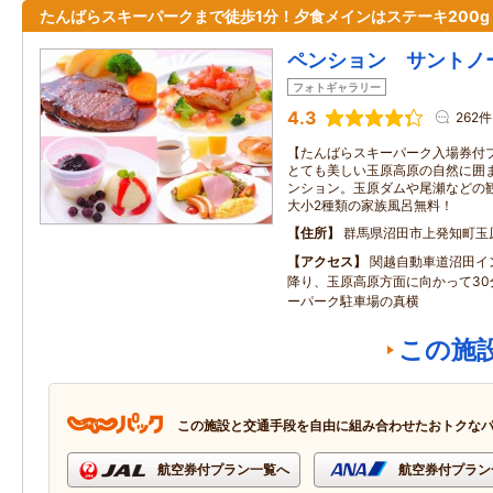
たんばらスキーパークまで徒歩1分！夕食メインはステーキ200g
ペンション サントノ
フォトギャラリー
4.3
262件
【たんばらスキーパーク入場券付
とても美しい玉原高原の自然に囲
ンション。玉原ダムや尾瀬などの観
大小2種類の家族風呂無料！
住所
群馬県沼田市上発知町玉
アクセス
関越自動車道沼田イ
降り、玉原高原方面に向かって30
ーパーク駐車場の真横
この施
この施設と交通手段を自由に組み合わせたおトクな
航空券付プラン一覧へ
航空券付プラン