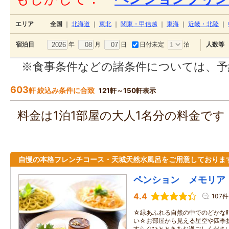
エリア
全国
｜
北海道
｜
東北
｜
関東・甲信越
｜
東海
｜
近畿・北陸
｜
年
月
日
日付未定
泊
宿泊日
人数等
※食事条件などの諸条件については、予
603
軒 絞込み条件に合致
121軒～150軒表示
料金は1泊1部屋の大人1名分の料金で
自慢の本格フレンチコース・天城天然水風呂をご用意しておりま
ペンション メモリア
4.4
107件
☆緑あふれる自然の中でのどかな
い☆お部屋から見える星空や四季
すらぐひとときをお過ごしくださ