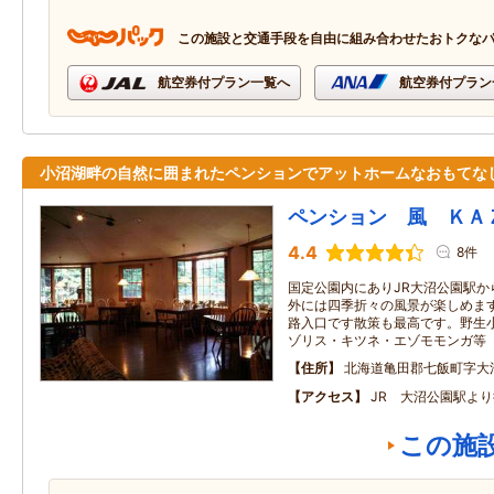
この施設と交通手段を自由に組み合わせたおトクな
航空券付プラン一覧へ
航空券付プラン
小沼湖畔の自然に囲まれたペンションでアットホームなおもてな
ペンション 風 ＫＡ
4.4
8件
国定公園内にありJR大沼公園駅か
外には四季折々の風景が楽しめま
路入口です散策も最高です。野生
ゾリス・キツネ・エゾモモンガ等
住所
北海道亀田郡七飯町字大
アクセス
JR 大沼公園駅よ
この施