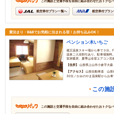
この施設と交通手段を自由に組み合わせたおトクな
航空券付プラン一覧へ
航空券付プラン
素泊まり・B&Bでお気軽に泊まれる宿！お持ち込みOK！
ペンション木いちご
蔵王温泉スキー場から車で３分。FOO
温泉ご入浴割引あり。駐車場無料。無
室床暖房、夏季は全室エアコン完
住所
山形県上山市小倉字大森
アクセス
山形自動車道 山形
30分／かみのやま温泉駅からお車
この施
この施設と交通手段を自由に組み合わせたおトクな