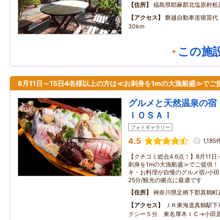
住所
福島県耶麻郡北塩原村桧
アクセス
磐越自動車道猪苗代
30km
この施
8月11日～15日4名様以上の方は≪お刺身を1mの大漁船盛≫でご
グルメと天然温泉の宿
ＩＯＳＡＩ
フォトギャラリー
4.5
1,185
【クチコミ総合4.6点！】8月11
刺身を1mの大漁船盛≫でご提供！
キ・お料理が自慢のグルメ宿♪小田
25分/観光の拠点に最適です
住所
神奈川県足柄下郡真鶴町
アクセス
ＪＲ東海道真鶴駅下
クシー５分 東名厚木ＩＣ→小田