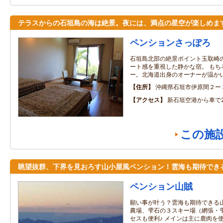
テラスからの石垣島の海は絶景。夜には、満点の星空が楽しめま
ペンションさっぽろ
石垣島北部の絶景ポイント玉取崎
ート感を重視した静かな宿。 もち
ー。北海道出身のオーナーが温か
住所
沖縄県石垣市伊原間２ー
アクセス
新石垣空港から車で
この施
眺望抜群、下界を見おろす山小屋風ペンション！雲海も期待でき
ペンション山賊
願い事が叶う？雲海も期待できる山
農場、雫石の３スキー場（網張・
セスも便利♪ メインは主に鹿肉を