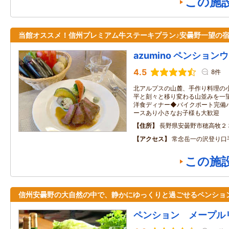
この施
当館オススメ！信州プレミアム牛ステーキプラン♪安曇野一望の
azumino ペンション
4.5
8件
北アルプスの山麓、手作り料理の
平と刻々と移り変わる山並みを一
洋食ディナー◆バイクポート完備
ースあり小さなお子様も大歓迎
住所
長野県安曇野市穂高牧２
アクセス
常念岳一の沢登り口
この施
信州安曇野の大自然の中で、静かにゆっくりと過ごせるペンショ
ペンション メープル