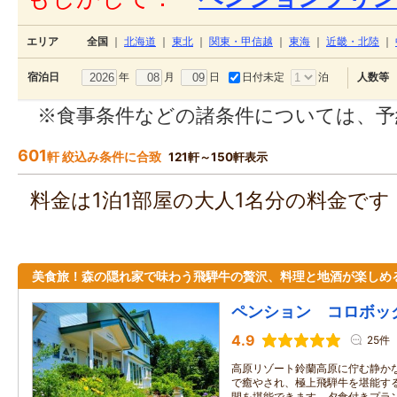
エリア
全国
｜
北海道
｜
東北
｜
関東・甲信越
｜
東海
｜
近畿・北陸
｜
年
月
日
日付未定
泊
宿泊日
人数等
※食事条件などの諸条件については、予
601
軒 絞込み条件に合致
121軒～150軒表示
料金は1泊1部屋の大人1名分の料金で
美食旅！森の隠れ家で味わう飛騨牛の贅沢、料理と地酒が楽しめ
ペンション コロボッ
4.9
25件
高原リゾート鈴蘭高原に佇む静か
で癒やされ、極上飛騨牛を堪能す
間を堪能できます。夕食付きプラン