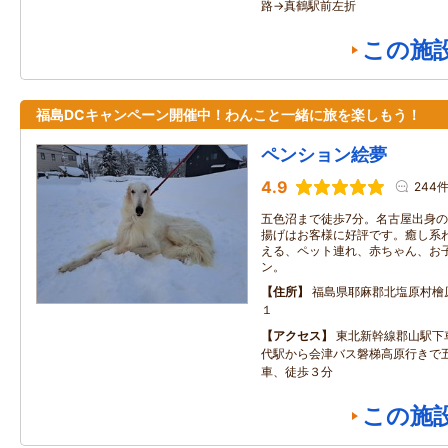
路→真鶴駅前左折
この施
福島DCキャンペーン開催中！わんこと一緒に旅を楽しもう！
ペンション絵夢
4.9
244
五色沼まで徒歩7分。名古屋出身
揚げはお客様に好評です。癒し系
える、ペット連れ、赤ちゃん、お
ン。
住所
福島県耶麻郡北塩原村檜
１
アクセス
東北新幹線郡山駅下
代駅から会津バス磐梯高原行きで
車、徒歩３分
この施