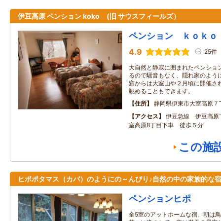
伊豆高原 ペンション koko (旧 サウスフィールズ）
ペンション ｋｏｋｏ
4.9
25件
大自然と静寂に囲まれたペンション
るので騒音もなく、隠れ家のよう
窓からは大室山や２月頃に開催さ
眺めることもできます。
住所
静岡県伊東市大室高原７
アクセス
伊豆急線 伊豆高原
室高原8丁目下車 徒歩５分
この施
ヒポポタマス（カバ）のようにの～んびり♪自然の中の家族的な
ペンションヒポ
全5室のアットホームな宿。朝は