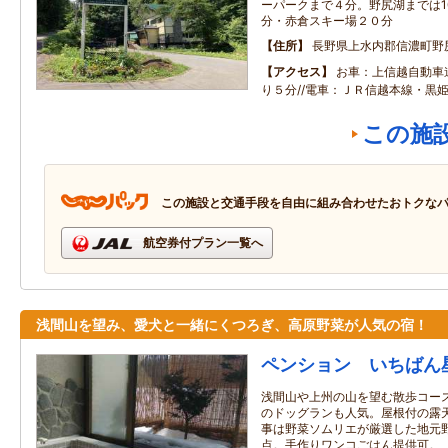
ーパークまで４分。野尻湖までは1
分・赤倉スキー場２０分
住所
長野県上水内郡信濃町野
アクセス
お車：上信越自動車
り５分//電車：ＪＲ信越本線・黒
この施
この施設と交通手段を自由に組み合わせたおトクな
航空券付プラン一覧へ
浅間山を望み、愛犬と一緒にくつろぎ、高原野菜が人気の宿！
ペンション いちばん
浅間山や上州の山を望む散歩コー
のドッグランも人気。屋根付の露
事は野菜ソムリエが厳選した地元
点。手作りワンコごはん提供可。