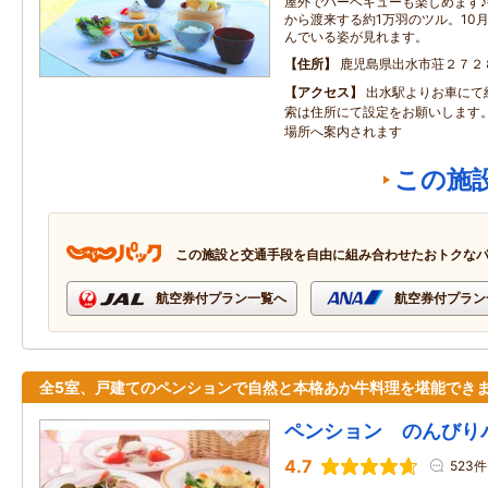
屋外でバーベキューも楽しめます
から渡来する約1万羽のツル。10
んでいる姿が見れます。
住所
鹿児島県出水市荘２７２
アクセス
出水駅よりお車にて
索は住所にて設定をお願いします
場所へ案内されます
この施
この施設と交通手段を自由に組み合わせたおトクな
航空券付プラン一覧へ
航空券付プラン
全5室、戸建てのペンションで自然と本格あか牛料理を堪能でき
ペンション のんびり
4.7
523件