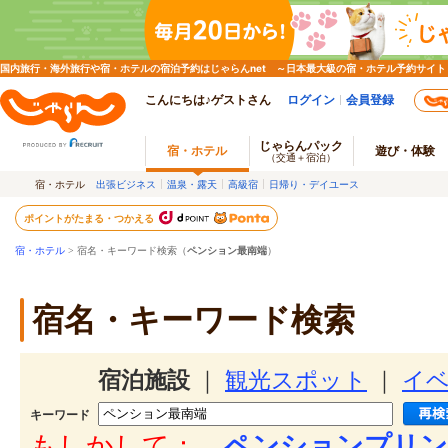
国内旅行・海外旅行や宿・ホテルの宿泊予約はじゃらんnet ～日本最大級の宿・ホテル予約サイト
こんにちは♪ゲストさん
ログイン
会員登録
じゃらんパック
宿・ホテル
遊び・体験
（交通＋宿泊）
宿・ホテル
出張ビジネス
温泉・露天
高級宿
日帰り・デイユース
ポイントがたまる・つかえる
宿・ホテル
> 宿名・キーワード検索（
ペンション最南端
）
宿名・キーワード検索
宿泊施設
｜
観光スポット
｜
イ
キーワード
もしかして：
ペンションプリン