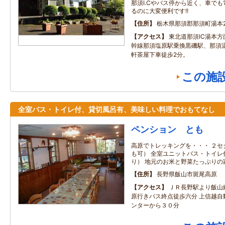
那須I.Cやバス停から近く、車で
るのに大変便利です!!
住所
栃木県那須郡那須町湯本2
アクセス
東北道那須IC湯本方
幹線那須塩原駅乗換黒磯駅、那須温
軒茶屋下車徒歩2分。
この施
全室バス・トイレ付、貸切風呂有、美味しい料理でおもてなし
ペンション とも
高原でトレッキングを・・・ ２セ
も可） 全室ユニットバス・トイレ
り） 地元のお米と野菜たっぷりの
住所
長野県飯山市斑尾高原
アクセス
ＪＲ長野駅より飯山
原行きバス終点徒歩六分 上信越自
ンターから３０分