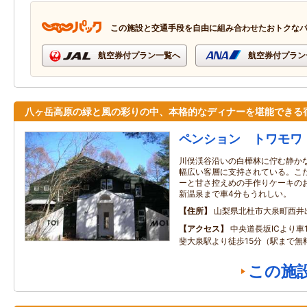
この施設と交通手段を自由に組み合わせたおトクな
航空券付プラン一覧へ
航空券付プラン
八ヶ岳高原の緑と風の彩りの中、本格的なディナーを堪能できる
ペンション トワモワ
川俣渓谷沿いの白樺林に佇む静か
幅広い客層に支持されている。こ
ーと甘さ控えめの手作りケーキの
新温泉まで車4分もうれしい。
住所
山梨県北杜市大泉町西井出8
アクセス
中央道長坂ICより車
斐大泉駅より徒歩15分（駅まで無
この施