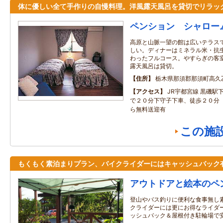
体に優しい全て手作りの自慢料理。洋風露天風呂を貸切でリラッ
ペンション シャロー
高原と山脈一望の館は広いテラス
しい。ディナーはミネラル米・抗
わったフルコース。やすらぎの客
露天風呂は貸切。
住所
栃木県那須郡那須町高久乙
アクセス
JR宇都宮線 黒磯駅
で２０分下守子下車、徒歩２０分
ら無料送迎有
この施
もくもく素泊まりプラン、バイクライダーにはキャッシュバック
アウトドアと絵本のペ
登山やバス釣りに便利な食事無し
クライダーには更にお得なライダー
ッシュバック＆屋根付き駐輪場で