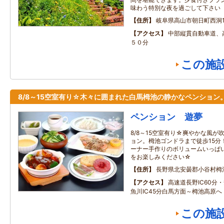
味わう特別な夜を過ごして下さい
住所
岐阜県高山市朝日町西洞16
アクセス
中部縦貫自動車道、
５０分
この施
8/8～15空室有り☆木々に囲まれた白馬栂池の静かなペンション
ペンション 遊夢
8/8～15空室有り☆爽やかな風
ョン。栂池ゴンドラまで徒歩15分
ーナー手作りのボリュームいっぱ
をお楽しみください☆
住所
長野県北安曇郡小谷村栂
アクセス
高速道長野IC60分・
魚川IC45分白馬方面～栂池高原へ
この施