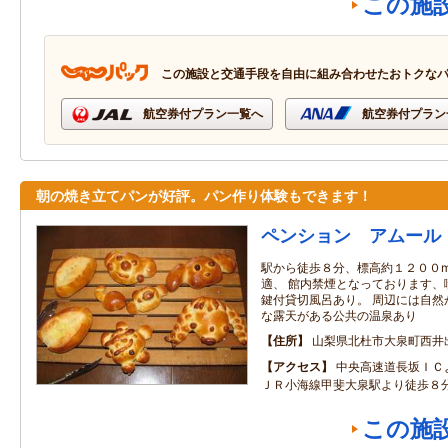
この施
この施設と交通手段を自由に組み合わせたおトクな
航空券付プラン一覧へ
航空券付プラン
朝の焼き立てパンが好評。パン作り体験もできます！
ペンション アムール
駅から徒歩８分、標高約１２００
適、 館内禁煙となっております、
鍵付貸切風呂あり。 周辺には自然
な露天がある公共の温泉あり
住所
山梨県北杜市大泉町西井出8
アクセス
中央高速道長坂ＩＣ
ＪＲ小海線甲斐大泉駅より徒歩８
この施