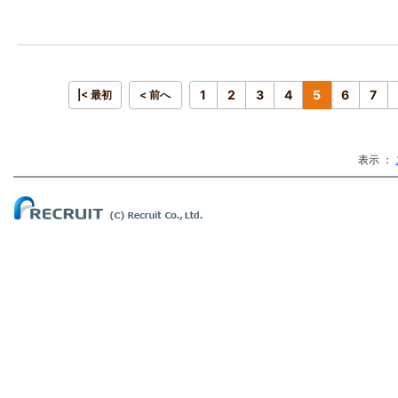
1
2
3
4
5
6
7
|< 最初
< 前へ
表示 ：