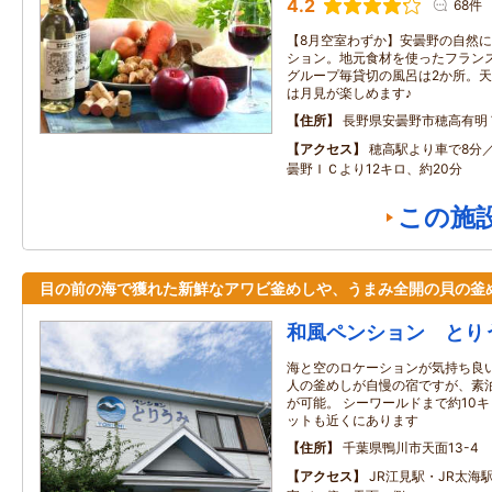
4.2
68件
【8月空室わずか】安曇野の自然
ション。地元食材を使ったフラン
グループ毎貸切の風呂は2か所。
は月見が楽しめます♪
住所
長野県安曇野市穂高有明
アクセス
穂高駅より車で8分
曇野ＩＣより12キロ、約20分
この施
目の前の海で獲れた新鮮なアワビ釜めしや、うまみ全開の貝の釜
和風ペンション とり
海と空のロケーションが気持ち良い
人の釜めしが自慢の宿ですが、素
が可能。 シーワールドまで約10
ットも近くにあります
住所
千葉県鴨川市天面13-4
アクセス
JR江見駅・JR太海