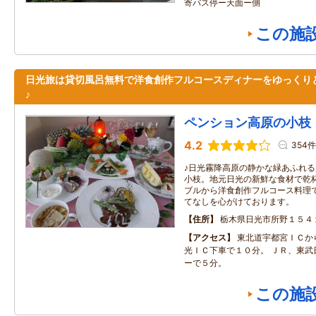
寄バス停ー天面ー側
この施
日光旅は貸切風呂無料で洋食創作フルコースディナーをゆっくり
♪
ペンション高原の小枝
4.2
354件
♪日光霧降高原の静かな緑あふれ
小枝。地元日光の新鮮な食材で乾
ブルから洋食創作フルコース料理
てなしを心がけております。
住所
栃木県日光市所野１５４
アクセス
東北道宇都宮ＩＣか
光ＩＣ下車で１０分。 ＪＲ、東武
ーで５分。
この施