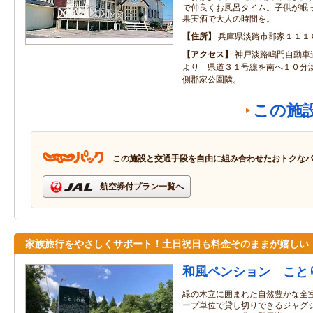
で仲良くお風呂タイム。子供が眠
果実酒で大人の時間を。
住所
兵庫県淡路市郡家１１１
アクセス
神戸淡路鳴門自動車
より 県道３１号線を南へ１０分
側郡家公園隣。
この施
この施設と交通手段を自由に組み合わせたおトクな
航空券付プラン一覧へ
家族旅行をやさしくサポート！土日祝日も料金そのままが嬉しい
和風ペンション こと
緑の木立に囲まれた自然豊かな全室
ープ単位で貸し切りできるジャグジ