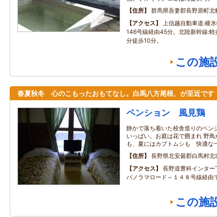
住所
群馬県吾妻郡長野原町北
アクセス
上信越自動車道:碓氷
146号線経由45分。北陸新幹線:
分徒歩10分。
この施
春夏秋冬 心のこもったおもてなし。白馬八方尾根、が至近です
ペンション 風見鶏
静かで落ち着いた校舎造りのペン
いっぱい。お庭は花で囲まれ 野鳥
も、夏にはカブトムシも 快適な
住所
長野県北安曇郡白馬村北
アクセス
長野道豊科インター
パノラマロード～１４８号線経由
この施