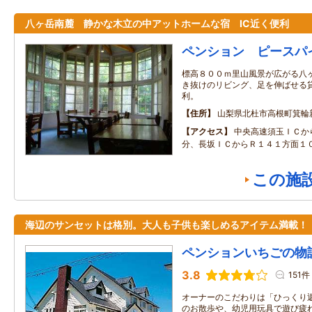
八ヶ岳南麓 静かな木立の中アットホームな宿 IC近く便利
ペンション ピースパ
標高８００ｍ里山風景が広がる八ヶ
き抜けのリビング、足を伸ばせる貸
利。
住所
山梨県北杜市高根町箕輪
アクセス
中央高速須玉ＩＣか
分、長坂ＩＣからＲ１４１方面１０
この施
海辺のサンセットは格別。大人も子供も楽しめるアイテム満載！
ペンションいちごの物
3.8
151件
オーナーのこだわりは「ひっくり
のお散歩や、幼児用玩具で遊び疲