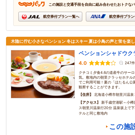
この施設と交通手段を自由に組み合わせたおトクな
航空券付プラン一覧へ
航空券付プラン
木陰に佇む小さなペンション 冬はスキー 夏は小鳥の声と蛍を楽
ペンションシャドウク
4.0
247件
クチコミ夕食4.6の道産牛のサー
気。敷地内の朝里クラッセホテル
でご利用可能！夏の「ほたるん公
観察することができます。
住所
北海道小樽市朝里川温泉
アクセス
新千歳空港駅～小樽築
ス朝里川温泉行20分 温泉坂上で下
テルと同じ敷地内
この施