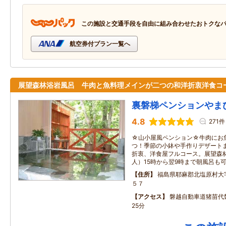
この施設と交通手段を自由に組み合わせたおトクな
航空券付プラン一覧へ
展望森林浴岩風呂 牛肉と魚料理メインが二つの和洋折衷洋食コ
裏磐梯ペンションやま
4.8
271件
☆山小屋風ペンション☆牛肉にお
つ！季節の小鉢や手作りデザート
折衷、洋食屋フルコース。展望森林
人）15時から翌9時まで朝風呂も
住所
福島県耶麻郡北塩原村大
５７
アクセス
磐越自動車道猪苗代
25分