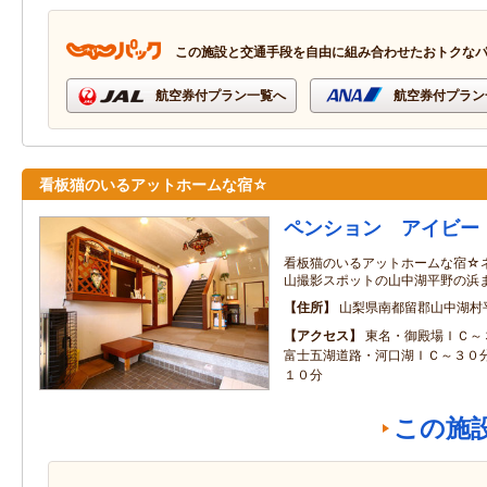
この施設と交通手段を自由に組み合わせたおトクな
航空券付プラン一覧へ
航空券付プラン
看板猫のいるアットホームな宿☆
ペンション アイビー
看板猫のいるアットホームな宿☆
山撮影スポットの山中湖平野の浜
住所
山梨県南都留郡山中湖村
アクセス
東名・御殿場ＩＣ～
富士五湖道路・河口湖ＩＣ～３０
１０分
この施