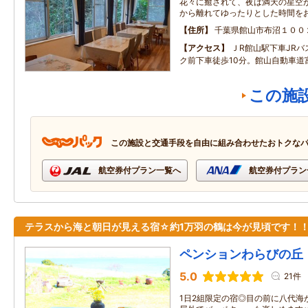
花々に癒されて、夜は満天の星空
から離れてゆったりとした時間を
住所
千葉県館山市布沼１００
アクセス
ＪR館山駅下車JR
ク前下車徒歩10分。館山自動車道富
この施
この施設と交通手段を自由に組み合わせたおトクな
航空券付プラン一覧へ
航空券付プラン
テラスから海と朝日が見える宿☆約1万羽の鶴は今が見頃です！
ペンションわらびの丘
5.0
21件
1日2組限定の宿◎目の前に八代海