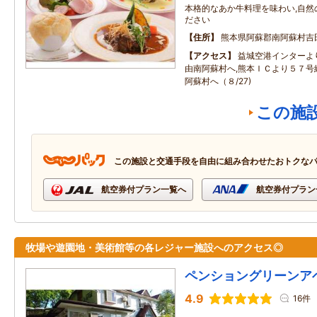
本格的なあか牛料理を味わい,自然
ださい
住所
熊本県阿蘇郡南阿蘇村吉
アクセス
益城空港インターよ
由南阿蘇村へ,熊本ＩＣより５７号
阿蘇村へ（８/27)
この施
この施設と交通手段を自由に組み合わせたおトクな
航空券付プラン一覧へ
航空券付プラン
牧場や遊園地・美術館等の各レジャー施設へのアクセス◎
ペンショングリーンア
4.9
16件