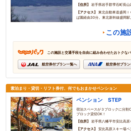
住所
岩手県岩手郡雫石町長山
アクセス
東北自動車道盛岡Ｉ
ば園経由30分。東北新幹線盛岡駅
この施
この施設と交通手段を自由に組み合わせたおトクな
航空券付プラン一覧へ
航空券付プラン
素泊まり・貸切・リフト券付、何でもおまかせペンション
ペンション STEP
宿泊スペースが３ブロックに分割O
ブロック貸切OK！
住所
岩手県八幡平市安比高原
アクセス
安比高原スキー場ペ