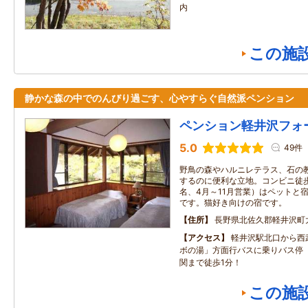
内
この施
静かな森の中でのんびり過ごす、心やすらぐ自然派ペンション
ペンション軽井沢フォ
5.0
49件
野鳥の森やハルニレテラス、石の
するのに便利な立地。コンビニ徒歩
名、4月～11月営業）はペットと
です。猫好き向けの宿です。
住所
長野県北佐久郡軽井沢町
アクセス
軽井沢駅北口から西
ボの湯」方面行バスに乗りバス停
関まで徒歩1分！
この施