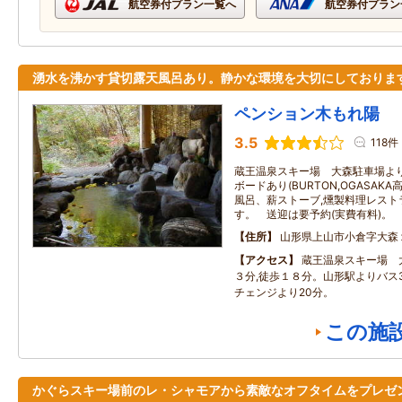
航空券付プラン一覧へ
航空券付プラン
湧水を沸かす貸切露天風呂あり。静かな環境を大切にしておりま
ペンション木もれ陽
3.5
118件
蔵王温泉スキー場 大森駐車場よ
ボードあり(BURTON,OGASAK
風呂、薪ストーブ,燻製料理レスト
す。 送迎は要予約(実費有料)。
住所
山形県上山市小倉字大森
アクセス
蔵王温泉スキー場 
３分,徒歩１８分。山形駅よりバス3
チェンジより20分。
この施
かぐらスキー場前のレ・シャモアから素敵なオフタイムをプレゼ