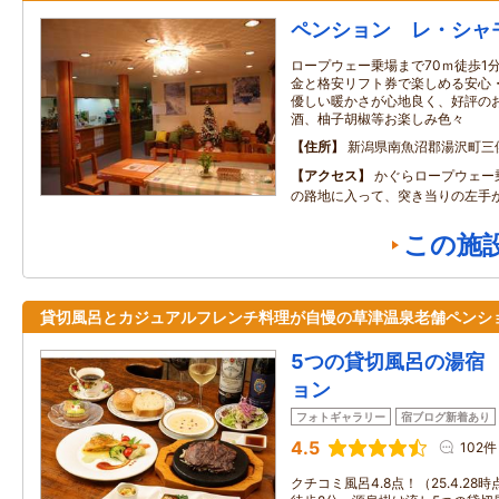
ペンション レ・シャ
ロープウェー乗場まで70ｍ徒歩1
金と格安リフト券で楽しめる安心
優しい暖かさが心地良く、好評の
酒、柚子胡椒等お楽しみ色々
住所
新潟県南魚沼郡湯沢町三
アクセス
かぐらロープウェー
の路地に入って、突き当りの左手
この施
貸切風呂とカジュアルフレンチ料理が自慢の草津温泉老舗ペンシ
5つの貸切風呂の湯宿
ョン
フォトギャラリー
宿ブログ新着あり
4.5
102件
クチコミ風呂4.8点！（25.4.2