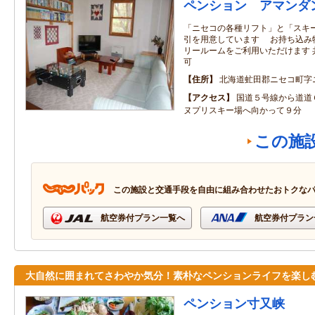
ペンション アマンダ
「ニセコの各種リフト」と「スキ
引を用意しています お持ち込み
リールームをご利用いただけます 
可
住所
北海道虻田郡ニセコ町字
アクセス
国道５号線から道道
ヌプリスキー場へ向かって９分
この施
この施設と交通手段を自由に組み合わせたおトクな
航空券付プラン一覧へ
航空券付プラン
大自然に囲まれてさわやか気分！素朴なペンションライフを楽し
ペンション寸又峡