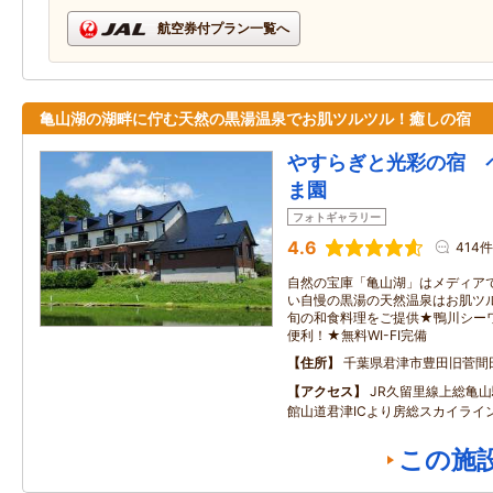
航空券付プラン一覧へ
亀山湖の湖畔に佇む天然の黒湯温泉でお肌ツルツル！癒しの宿
やすらぎと光彩の宿 
ま園
フォトギャラリー
4.6
414件
自然の宝庫「亀山湖」はメディア
い自慢の黒湯の天然温泉はお肌ツ
旬の和食料理をご提供★鴨川シー
便利！★無料WI-FI完備
住所
千葉県君津市豊田旧菅間
アクセス
JR久留里線上総亀山
館山道君津ICより房総スカイライ
この施