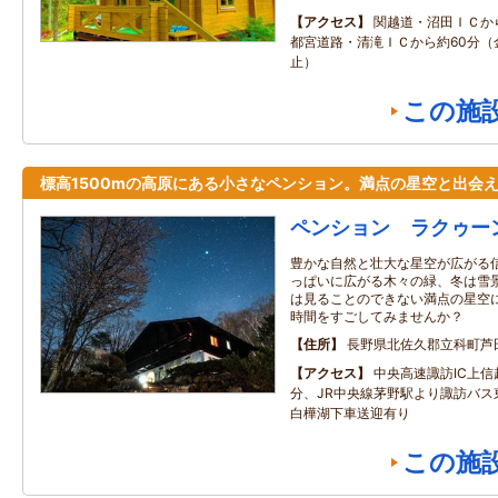
アクセス
関越道・沼田ＩＣか
都宮道路・清滝ＩＣから約60分（
止）
この施
標高1500mの高原にある小さなペンション。満点の星空と出会
ペンション ラクゥー
豊かな自然と壮大な星空が広がる信
っぱいに広がる木々の緑、冬は雪
は見ることのできない満点の星空
時間をすごしてみませんか？
住所
長野県北佐久郡立科町芦
アクセス
中央高速諏訪IC上信
分、JR中央線茅野駅より諏訪バス
白樺湖下車送迎有り
この施