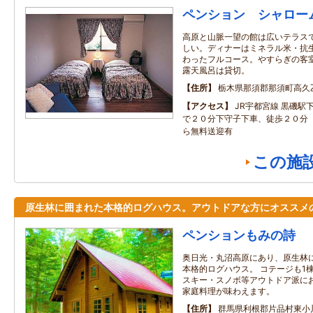
ペンション シャロー
高原と山脈一望の館は広いテラス
しい。ディナーはミネラル米・抗
わったフルコース。やすらぎの客
露天風呂は貸切。
住所
栃木県那須郡那須町高久乙
アクセス
JR宇都宮線 黒磯駅
で２０分下守子下車、徒歩２０分
ら無料送迎有
この施
原生林に囲まれた本格的ログハウス。アウトドアな方にオススメ
ペンションもみの詩
奥日光・丸沼高原にあり、原生林
本格的ログハウス。 コテージも1
スキー・スノボ等アウトドア派にお
家庭料理が味わえます。
住所
群馬県利根郡片品村東小