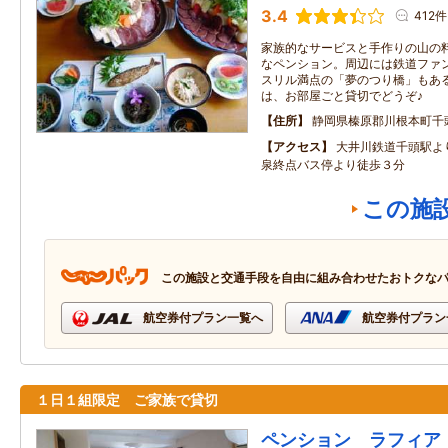
3.4
412件
家族的なサービスと手作りの山の
なペンション。周辺には鉄道ファン
スリル満点の「夢のつり橋」もあ
は、お部屋ごと貸切でどうぞ♪
住所
静岡県榛原郡川根本町千頭3
アクセス
大井川鉄道千頭駅よ
泉終点バス停より徒歩３分
この施
この施設と交通手段を自由に組み合わせたおトクな
航空券付プラン一覧へ
航空券付プラン
１日１組限定 ご家族で貸切
ペンション ラフィア