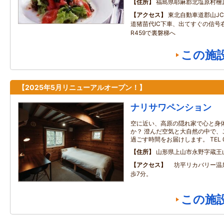
住所
福島県耶麻郡北塩原村檜
アクセス
東北自動車道郡山J
道猪苗代IC下車、出てすぐの信号右
R459で裏磐梯へ
この施
【2025年5月リニューアルオープン！】
ナリサワペンション
空に近い、高原の隠れ家で心と身
か？ 澄んだ空気と大自然の中で、
過ごす時間をお届けします。 TEL 02
住所
山形県上山市永野字蔵王
アクセス
坊平リカバリー温
歩7分。
この施