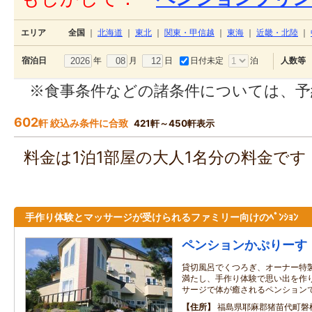
エリア
全国
｜
北海道
｜
東北
｜
関東・甲信越
｜
東海
｜
近畿・北陸
｜
年
月
日
日付未定
泊
宿泊日
人数等
※食事条件などの諸条件については、予
602
軒 絞込み条件に合致
421軒～450軒表示
料金は1泊1部屋の大人1名分の料金で
手作り体験とマッサージが受けられるファミリー向けのﾍﾟﾝｼｮﾝ
ペンションかぷりーす
貸切風呂でくつろぎ、オーナー特
満たし、手作り体験で思い出を作
サージで体が癒されるペンション
住所
福島県耶麻郡猪苗代町磐