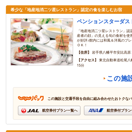
希少な「地産地消二ツ星レストラン」認定の食を楽しむお宿
ペンションスターダス
「地産地消二ツ星レストラン」認
産者の顔」の見える旬の食材を使
が好評♪館内には和風＆洋風のプ
ＯＫ！
住所
岩手県八幡平市安比高原
アクセス
東北自動車道松尾八
15分
この施
この施設と交通手段を自由に組み合わせたおトクな
航空券付プラン一覧へ
航空券付プラン