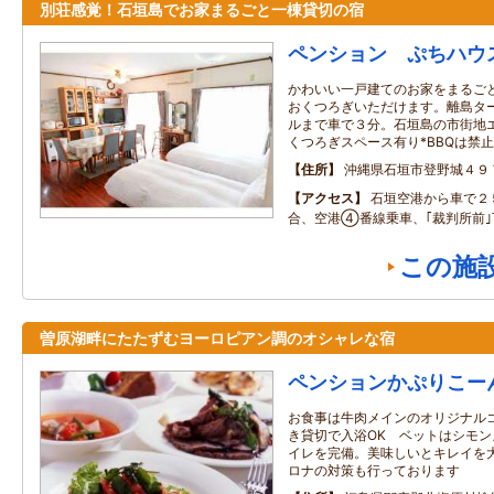
別荘感覚！石垣島でお家まるごと一棟貸切の宿
ペンション ぷちハウ
かわいい一戸建てのお家をまるご
おくつろぎいただけます。離島タ
ルまで車で３分。石垣島の市街地エ
くつろぎスペース有り*BBQは禁止
住所
沖縄県石垣市登野城４９
アクセス
石垣空港から車で２
合、空港④番線乗車、｢裁判所前
この施
曽原湖畔にたたずむヨーロピアン調のオシャレな宿
ペンションかぷりこー
お食事は牛肉メインのオリジナル
き貸切で入浴OK ベットはシモ
イレを完備。美味しいとキレイを大
ロナの対策も行っております