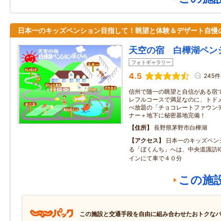
日本一のキッズペンション目指して！眺望と体験＆デザート自慢
天空の宿 白樺湖ペン
フォトギャラリー
4.5
245件
信州で随一の眺望と自信がある宿で
レフルコースで満足なのに、トド
べ放題の「チョコレートファウンテ
ナー＋地下に秘密基地完備！
住所
長野県茅野市白樺湖
アクセス
日本一のキッズペン
る「ぼくんち」へは、中央道諏訪I
インにて車で４０分
この施
この施設と交通手段を自由に組み合わせたおトクな