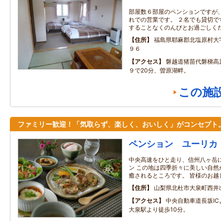
部屋数６部屋のペンションですが
れでの営業です。 ２名でも貸切で
することなくのんびとお過ごしく
住所
福島県耶麻郡北塩原村大
９６
アクセス
磐越道猪苗代磐梯高
９で20分、曽原湖畔。
この施
ファミリー歓迎！「気取らず、楽しく、おいしく」がコンセプト
ペンション ユーリカ
中央高速をひと走り、信州八ヶ岳
ン この地は四季折々に美しい自然
癒されるところです。 皆様のお越
住所
山梨県北杜市大泉町西井
アクセス
中央自動車道長坂IC
大泉駅より徒歩10分。