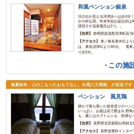
和風ペンション銀泉
日の出が見える河津浜へは歩3分
が小粋な宿。年末年始お盆以外は
貸切ＯＫ温泉風呂は2つ。。
住所
静岡県賀茂郡河津町浜18
アクセス
車／東名厚木ICより
は、東名沼津ICより90分。 電
り歩2分。
この施
春夏秋冬 心のこもったおもてなし。白馬八方尾根、が至近です
ペンション 風見鶏
静かで落ち着いた校舎造りのペン
いっぱい。お庭は花で囲まれ 野鳥
も、夏にはカブトムシも 快適な
住所
長野県北安曇郡白馬村北
アクセス
長野道豊科インター