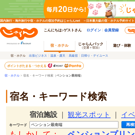
国内旅行・海外旅行や宿・ホテルの宿泊予約はじゃらんnet ～日本最大級の宿・ホテル予約サイト
こんにちは♪ゲストさん
ログイン
会員登録
じゃらんパック
宿・ホテル
遊び・体験
（交通＋宿泊）
宿・ホテル
出張ビジネス
温泉・露天
高級宿
日帰り・デイユース
ポイントがたまる・つかえる
宿・ホテル
> 宿名・キーワード検索（
ペンション最南端
）
宿名・キーワード検索
宿泊施設
｜
観光スポット
｜
イ
キーワード
もしかして：
ペンションプリン