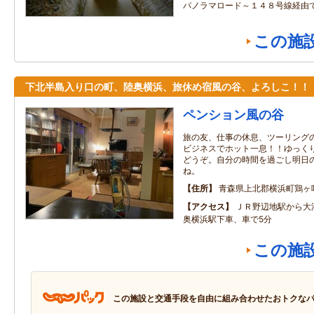
パノラマロード～１４８号線経由
この施
下北半島入り口の町、陸奥横浜、旅休め宿風の谷、よろしこ！！
ペンション風の谷
旅の友、仕事の休息、ツーリング
ビジネスでホット一息！！ゆっく
どうぞ。自分の時間を過ごし明日
ね。
住所
青森県上北郡横浜町鶏ヶ
アクセス
ＪＲ野辺地駅から大
奥横浜駅下車、車で5分
この施
この施設と交通手段を自由に組み合わせたおトクな