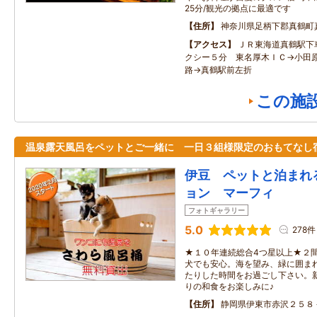
25分/観光の拠点に最適です
住所
神奈川県足柄下郡真鶴町
アクセス
ＪＲ東海道真鶴駅下
クシー５分 東名厚木ＩＣ→小田
路→真鶴駅前左折
この施
温泉露天風呂をペットとご一緒に 一日３組様限定のおもてなし
伊豆 ペットと泊まれ
ョン マーフィ
フォトギャラリー
5.0
278件
★１０年連続総合4つ星以上★２
犬でも安心。海を望み、緑に囲ま
たりした時間をお過ごし下さい。
りの和食をお楽しみに♪
住所
静岡県伊東市赤沢２５８