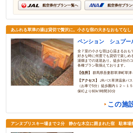
航空券付プラン一覧へ
航空券付プラン
あふれる草津の湯は貸切で贅沢に。小さな宿の大きなおもてなし
ペンション シュプー
全７室の小さな宿は心温まるおも
好きな時に何度でも貸切で楽しめ
湯畑までの送迎あり。徒歩3分の
各種プラン取揃えております。
住所
群馬県吾妻郡草津町草津
アクセス
JRバス草津温泉バ
（お車で5分）徒歩圏内１２～１
保ICより60k1時間30分
この施
アンヌプリスキー場まで２分 静かな木立に囲まれた宿 駐車場