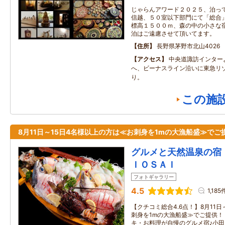
じゃらんアワード２０２５、泊っ
信越、５０室以下部門にて「総合
標高１５００ｍ、森の中の小さな
泊はご遠慮させて頂いてます。
住所
長野県茅野市北山4026
アクセス
中央道諏訪インター
へ、ビーナスライン沿いに東急リ
り。
この施
8月11日～15日4名様以上の方は≪お刺身を1mの大漁船盛≫でご
グルメと天然温泉の宿
ＩＯＳＡＩ
フォトギャラリー
4.5
1,185
【クチコミ総合4.6点！】8月11
刺身を1mの大漁船盛≫でご提供！
キ・お料理が自慢のグルメ宿♪小田