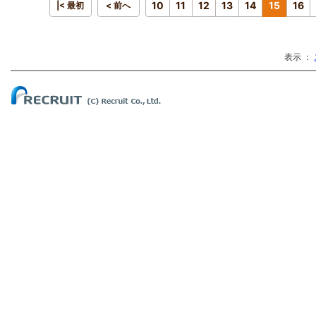
10
11
12
13
14
15
16
|< 最初
< 前へ
表示 ：