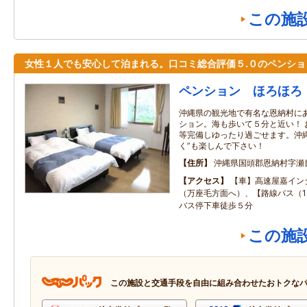
この施
女性１人でも安心して泊まれる。口コミ総合評価５.０のペンショ
ペンション ほろほろ
沖縄県の観光地で有名な恩納村に
ション。海も歩いて５分と近い！ 
等完備しゆったり過ごせます。沖
く”も楽しんで下さい！
住所
沖縄県国頭郡恩納村字瀬
アクセス
【車】高速屋嘉イン
（万座毛方面へ）、【路線バス（1
バス停下車徒歩５分
この施
この施設と交通手段を自由に組み合わせたおトクな