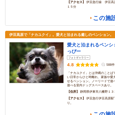
アクセス
伊豆急行線 伊豆高
１５分
この施
伊豆高原で「ナカユクイ」。愛犬と泊まれる癒しのペンション。
愛犬と泊まれるペンシ
っぴー
フォトギャラリー
4.8
588件
「ナカユクイ」とは沖縄のことば
い日常からひと時離れ、家族や愛
せるペンション。ノーリードで遊
遊べる室内ドッグスペースあり。
住所
静岡県伊東市八幡野１３
アクセス
伊豆急行伊豆高原駅
り。
この施