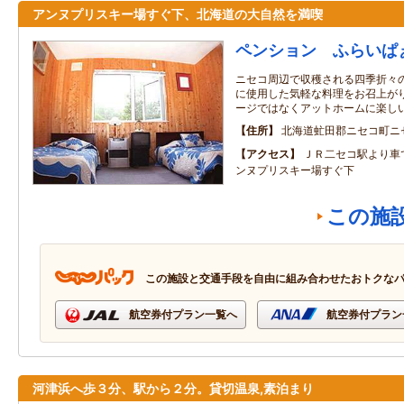
アンヌプリスキー場すぐ下、北海道の大自然を満喫
ペンション ふらいぱ
ニセコ周辺で収穫される四季折々
に使用した気軽な料理をお召上が
ージではなくアットホームに楽し
住所
北海道虻田郡ニセコ町ニセ
アクセス
ＪＲ二セコ駅より車
ンヌプリスキー場すぐ下
この施
この施設と交通手段を自由に組み合わせたおトクな
航空券付プラン一覧へ
航空券付プラン
河津浜へ歩３分、駅から２分。貸切温泉,素泊まり