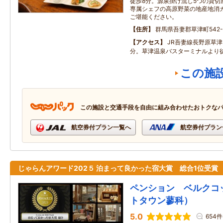
徒歩8分。源泉掛け流し5つの貸切
専属シェフの高原野菜の地産地消
ご堪能ください。
住所
群馬県吾妻郡草津町542-
アクセス
JR吾妻線長野原草津
分。草津温泉バスターミナルより徒
この施
この施設と交通手段を自由に組み合わせたおトクな
航空券付プラン一覧へ
航空券付プラン
じゃらんアワード202５ 泊まって良かった宿大賞 総合1位受賞
ペンション ベルクコ
トタウン蓼科）
5.0
654件