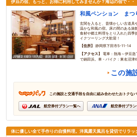
伊豆の宿、もっと、お得に利用してみませんか？海辺の宿で・・
和風ペンション まつ
玄関を入ると、昔懐かしい古道具
温かな和風の宿。床の間のある旅
食材や郷土料理をとり入れた四季
イクツーリング大歓迎！
住所
静岡県下田市5-11-14
アクセス
電車：熱海～伊豆急
で鍋田浜。車・バイク：東名沼津I
この施
この施設と交通手段を自由に組み合わせたおトクな
航空券付プラン一覧へ
航空券付プラン
体に優しい全て手作りの自慢料理。洋風露天風呂を貸切でリラッ