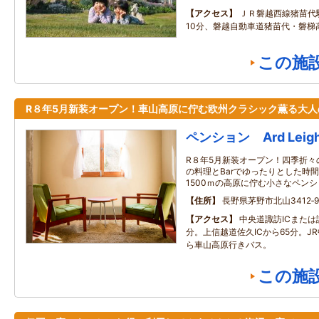
アクセス
ＪＲ磐越西線猪苗代
10分、磐越自動車道猪苗代・磐梯
この施
R８年5月新装オープン！車山高原に佇む欧州クラシック薫る大人
ペンション Ard Leig
R８年5月新装オープン！四季折々
の料理とBarでゆったりとした時
1500ｍの高原に佇む小さなペン
住所
長野県茅野市北山3412‐9
アクセス
中央道諏訪ICまたは
分。上信越道佐久ICから65分。J
ら車山高原行きバス。
この施