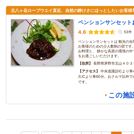
北八ヶ岳ロープウエイ直近、自然の静けさにほっとしたいお客様
ペンションサンセット
4.6
53件
ペンションサンセットは 観光の合
お客様のための少人数制の宿です。
お料理と、 静かな高原の環境の中
をお過ごしいただけます。
住所
長野県茅野市北山４０３
アクセス
中央道諏訪ICより車
久ICより車60分。おクルマ以外
です。
この施