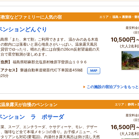
芸教室などファミリーに人気の宿
エリア：
福島 > 裏磐梯・磐
最安料金(
ペンションどんぐり
(目
10,500円
福島県「また、来て割」ご利用できます。 温かみのある木造
りの館内には落着いと居心地良さがいっぱい。温泉露天風呂
(大人2名利
は貸切でゆったり。晴れた夜には自慢の26cm反射望遠鏡の天
文台で星空観測が楽しめます。
住所
福島県耶麻郡北塩原村檜原字曽原山１０９６
アクセス
磐越自動車道猪苗代IC下車国道459経
MAP
25分
この施設の宿泊プランをもっと
然温泉露天が自慢のペンション
エリア：
静岡 >
最安料金(
ペンション ラ ポサーダ
(目
16,500円
前菜、スープ、エンチラーダ、ケサディーヤ、モレ、デザー
ト、珈琲など全て本場メキシコの香り。お子様メニュー、ベ
(大人2名利
ジタリアンも対応(要電話)。内湯付き露天風呂は掛け流し天然