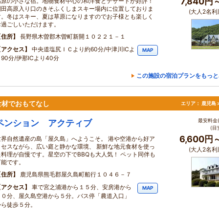
7,840円
高原の小さな宿。地物食材中心の和洋食とデザートが好評！
開田高原入り口のきそふくしまスキー場内に位置しておりま
(大人2名利
す。冬はスキー、夏は草原になりますのでお子様とも楽しく
お過ごしいただけます。
住所
長野県木曽郡木曽町新開１０２２１－１
アクセス
中央道塩尻ＩＣより約60分/中津川ICよ
MAP
90分/伊那ICより40分
この施設の宿泊プランをもっと
食材でおもてなし
エリア：
鹿児島 
最安料金(
ペンション アクティブ
(目
6,600円
世界自然遺産の島「屋久島」へようこそ。 港や空港から好ア
クセスながら、広い庭と静かな環境、 新鮮な地元食材を使っ
(大人2名利
た料理が自慢です。星空の下でBBQも大人気！ ペット同伴も
可能です。
住所
鹿児島県熊毛郡屋久島町船行１０４６－７
アクセス
車で宮之浦港から１５分、安房港から
MAP
１０分、屋久島空港から５分。バス停「農道入口」
から徒歩５分。