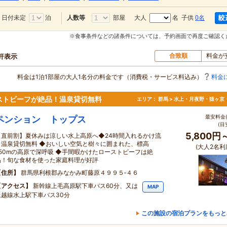
日付未定
泊
部屋
大人
名 子供
0名
人数等
※食事条件などの諸条件については、予約画面で再度ご確認く
合致順
料金が
0軒表示
料金は1泊1部屋の大人1名分の料金です（消費税・サービス料込み）
料金
ストビーフが絶品！温泉貸切無料
エリア：
群馬 > 水上・月夜野・猿ヶ京
最安料金(
ペンション トップス
(目
5,800円
【直前割】夏休みは涼しい水上高原へ◆24時間入れるかけ流
し温泉貸切無料 ◆おいしい空気と樹々に囲まれた、標高
(大人2名利
850mの高原で深呼吸 ◆手間暇かけたローストビーフは絶
品！旬な食材を使った家庭料理が好評
住所
群馬県利根郡みなかみ町藤原４９９５‐４６
アクセス
新幹線上毛高原駅下車バス60分、又は
MAP
上越線水上駅下車バス30分
この施設の宿泊プランをもっと