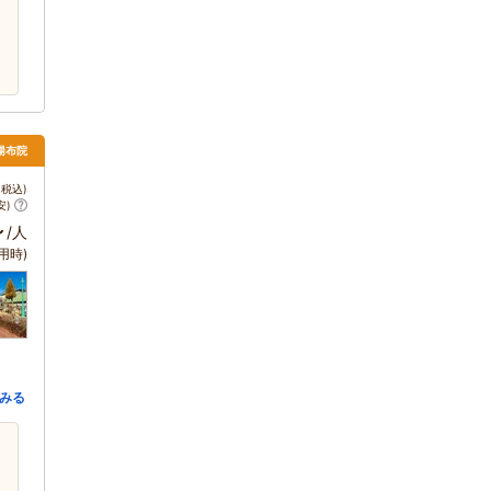
 湯布院
税込)
安)
～
/人
用時)
みる