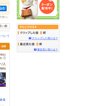
ださい。
安い順
0
について
クリップした宿とは？
0
・法師
最近見た宿とは？
税込)
安)
～
/人
用時)
みる