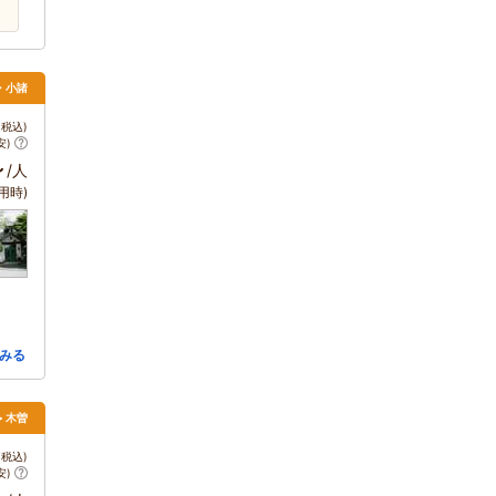
・小諸
税込)
安)
～
/人
用時)
みる
> 木曽
税込)
安)