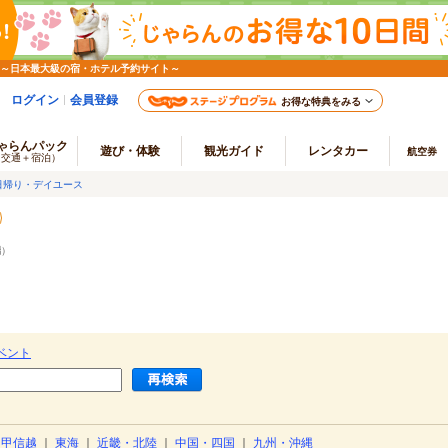
 ～日本最大級の宿・ホテル予約サイト～
ログイン
会員登録
お得な特典をみる
ゃらんパック
遊び・体験
観光ガイド
レンタカー
航空券
（交通＋宿泊）
日帰り・デイユース
端
）
ベント
・甲信越
｜
東海
｜
近畿・北陸
｜
中国・四国
｜
九州・沖縄