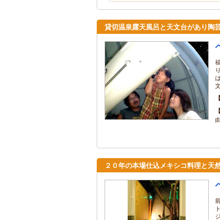
貸切温泉露天風呂と天文台があり陶
由
２０年の本場仕込メキシコ料理と天