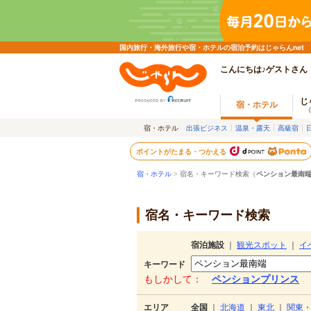
国内旅行・海外旅行や宿・ホテルの宿泊予約はじゃらんnet
こんにちは♪ゲストさん
じ
宿・ホテル
宿・ホテル
出張ビジネス
温泉・露天
高級宿
ポイントがたまる・つかえる
宿・ホテル
> 宿名・キーワード検索（
ペンション最南
宿名・キーワード検索
宿泊施設
｜
観光スポット
｜
イ
キーワード
もしかして：
ペンションプリンス
エリア
全国
｜
北海道
｜
東北
｜
関東