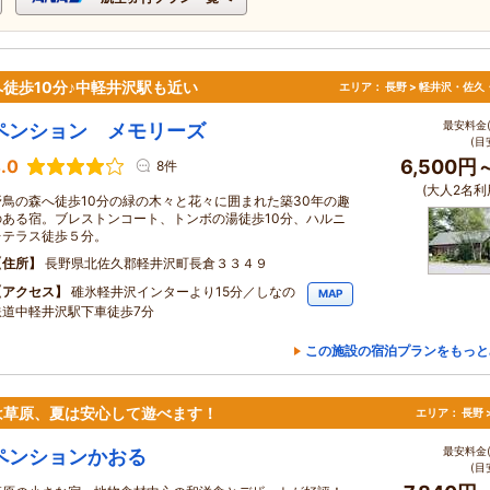
徒歩10分♪中軽井沢駅も近い
エリア：
長野 > 軽井沢・佐久
最安料金(
ペンション メモリーズ
(目
.0
6,500円
8件
(大人2名利
野鳥の森へ徒歩10分の緑の木々と花々に囲まれた築30年の趣
のある宿。ブレストンコート、トンボの湯徒歩10分、ハルニ
レテラス徒歩５分。
住所
長野県北佐久郡軽井沢町長倉３３４９
アクセス
碓氷軽井沢インターより15分／しなの
MAP
鉄道中軽井沢駅下車徒歩7分
この施設の宿泊プランをもっと
は草原、夏は安心して遊べます！
エリア：
長野 
最安料金(
ペンションかおる
(目