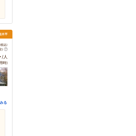
姫木平
税込)
安)
～
/人
用時)
みる