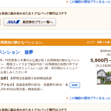
この施設の宿泊プランをもっと
を自由に組み合わせたおトクなパック旅行はコチラ
航空券付プラン一覧へ
た白馬栂池の静かなペンション。
エリア：
長野 > 白
最安料金(
ペンション 遊夢
(目
5,900円
8/8～15空室有り☆爽やかな風が吹く白馬栂池の静かなペンシ
ョン。栂池ゴンドラまで徒歩15分！白馬栂池の自然の中でオ
(大人2名利
ーナー手作りのボリュームいっぱい和・洋日替わりメニュー
をお楽しみください☆
住所
長野県北安曇郡小谷村栂池高原
アクセス
高速道長野IC60分・安曇野IC90分・糸
MAP
魚川IC45分白馬方面～栂池高原へ
この施設の宿泊プランをもっと
を自由に組み合わせたおトクなパック旅行はコチラ