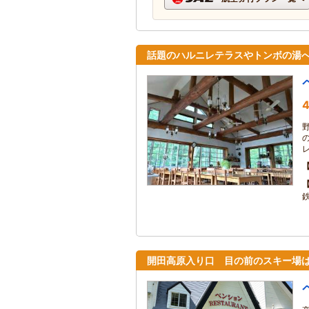
話題のハルニレテラスやトンボの湯へ
4
開田高原入り口 目の前のスキー場