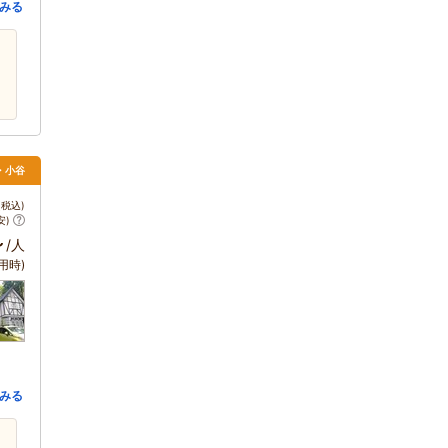
みる
馬・小谷
税込)
安)
～
/人
用時)
みる