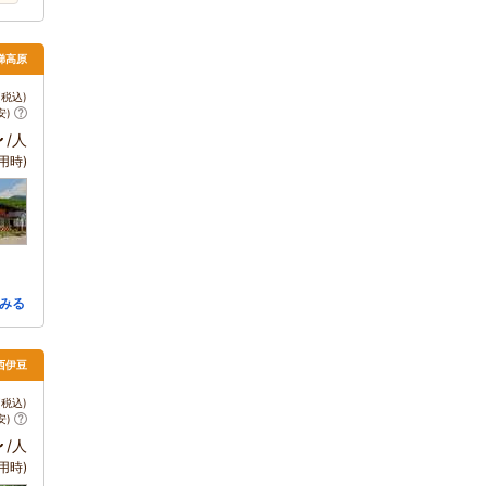
梯高原
税込)
安)
～
/人
用時)
みる
 西伊豆
税込)
安)
～
/人
用時)