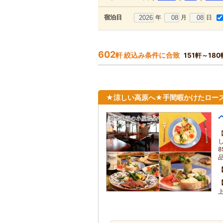
年
月
日
宿泊日
602
軒 絞込み条件に合致
151軒～18
★涼しい高原へ★手間暇かけたロー