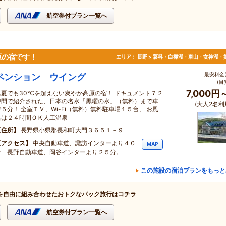
航空券付プラン一覧へ
原の宿です！
エリア：
長野 > 蓼科・白樺湖・車山・女神湖・
最安料金(
ペンション ウイング
(目
7,000円
真夏でも30℃を超えない爽やか高原の宿！ ドキュメント７２
時間で紹介された、日本の名水「黒曜の水」（無料）まで車
(大人2名利
で５分！ 全室ＴＶ、Wi-Fi（無料）無料駐車場１５台、 お風
呂は２４時間ＯＫ人工温泉
住所
長野県小県郡長和町大門３６５１－９
アクセス
中央自動車道、諏訪インターより４０
MAP
分 長野自動車道、岡谷インターより２５分。
この施設の宿泊プランをもっと
を自由に組み合わせたおトクなパック旅行はコチラ
航空券付プラン一覧へ