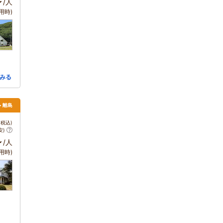
～
/人
用時)
みる
> 離島
税込)
安)
～
/人
用時)