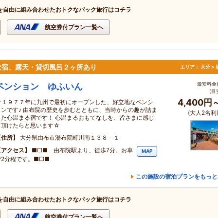
を自由に組み合わせたおトクなパック旅行はコチラ
航空券付プラン一覧へ
欧宿、露天・貸切風呂２ヶ所あり
エリア：
大分 >
最安料金(
ペンション ゆふいん
(目
4,400円
★１９７７年に九州で最初にオープンした、好立地なペンシ
ョンです♪ 由布院の歴史を歩むとともに、当時からの趣が詰ま
(大人2名利
った心温まる宿です！ 心温まるおもてなしを、皆さまに感じ
て頂けたらと思います☆
住所
大分県由布市湯布院町川南１３８－１
アクセス
■□■ 由布院駅より、徒歩7分。お車
MAP
で2分程です。■□■
この施設の宿泊プランをもっと
を自由に組み合わせたおトクなパック旅行はコチラ
航空券付プラン一覧へ