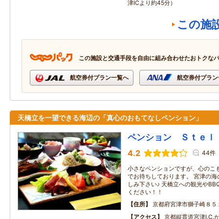
津ICより約45分）
この施
この施設と交通手段を自由に組み合わせたおトクな
航空券付プラン一覧へ
航空券付プラン
天橋立を一望できる海辺の「真心のおもてなしペンション」
ペンション Ｓｔｅｌ
4.2
44件
小さなペンションですが、心のこ
でお待ちしております。 宮津の海
しみ下さい♪ 天橋立への観光やB
ください！！
住所
京都府宮津市獅子崎８５
アクセス
京都縦貫道宮津I.C.