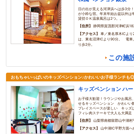
日の出が見える河津浜へは歩3分
が小粋な宿。年末年始お盆以外は
貸切ＯＫ温泉風呂は2つ。。
住所
静岡県賀茂郡河津町浜18
アクセス
車／東名厚木ICより
は、東名沼津ICより90分。 電
り歩2分。
この施
おもちゃいっぱいのキッズペンション♪かわいいお子様ランチも
キッズペンション ハ
お子様大歓迎！ラウンジやお風呂
せるキッズペンション かわいい
プレイスペースが楽しい キッズ
フィレ肉ステーキで大人も大満足
住所
山梨県南都留郡山中湖村
アクセス
山中湖IC平野方面