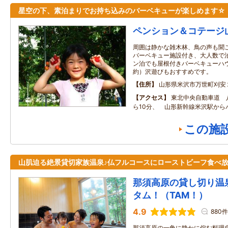
星空の下、素泊まりでお持ち込みのバーベキューが楽しめます☆
ペンション＆コテージ
周囲は静かな雑木林、鳥の声も聞
バーベキュー施設付き、大人数で
ン泊でも屋根付きバーベキューハ
約）沢遊びもおすすめです。
住所
山形県米沢市万世町刈安
アクセス
東北中央自動車道 
ら10分、 山形新幹線米沢駅か
この施
山肌迫る絶景貸切家族温泉♪仏フルコースにローストビーフ食べ
那須高原の貸し切り
タム！（TAM！）
4.9
880件
那須高原の一角に静かに佇む料理自