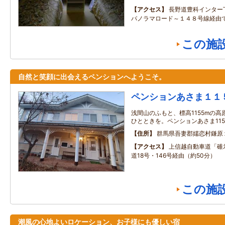
アクセス
長野道豊科インター
パノラマロード～１４８号線経由
この施
自然と笑顔に出会えるペンションへようこそ。
ペンションあさま１１
浅間山のふもと、標高1155mの
ひとときを。ペンションあさま115
住所
群馬県吾妻郡嬬恋村鎌原
アクセス
上信越自動車道「碓氷
道18号・146号経由（約50分）
この施
潮風の心地よいロケーション、お子様にも優しい宿