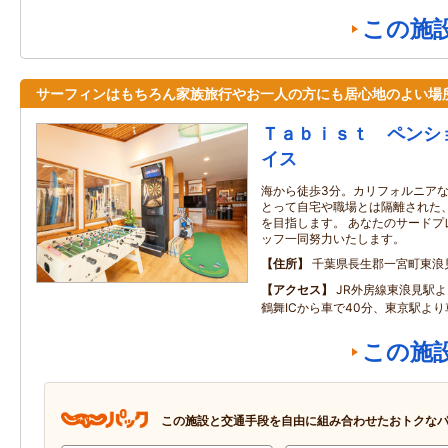
この施
サーフィンはもちろん家族旅行やお一人の方にも居心地のよい場
Ｔａｂｉｓｔ ペンシ
イス
海から徒歩3分。カリフォルニア
とって自宅や職場とは隔離された
を目指します。 あなたのサードプ
ッフ一同努力いたします。
住所
千葉県長生郡一宮町東浪
アクセス
JR外房線東浪見駅よ
鶴舞ICから車で40分、東京駅より
この施
この施設と交通手段を自由に組み合わせたおトクな