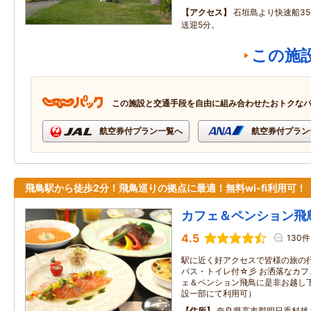
アクセス
石垣島より快速船3
送迎5分。
この施
この施設と交通手段を自由に組み合わせたおトクな
航空券付プラン一覧へ
航空券付プラン
飛鳥駅から徒歩2分！飛鳥巡りの拠点に最適！無料wi-fi利用可！
カフェ＆ペンション飛
4.5
130件
駅に近く好アクセスで皆様の旅の
バス・トイレ付☆彡 お洒落なカ
ェ＆ペンション飛鳥に是非お越し下さ
設一部にて利用可）
住所
奈良県高市郡明日香村越