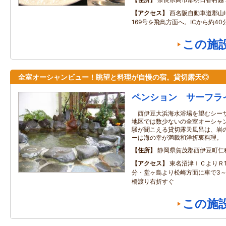
アクセス
西名阪自動車道郡山I
169号を飛鳥方面へ。ICから約40
この施
全室オーシャンビュー！眺望と料理が自慢の宿。貸切露天◎
ペンション サーフラ
西伊豆大浜海水浴場を望むシーサ
地区では数少ないの全室オーシャ
騒が聞こえる貸切露天風呂は、岩
ーは海の幸が満載和洋折衷料理。
住所
静岡県賀茂郡西伊豆町仁科5
アクセス
東名沼津ＩＣよりＲ1
分・堂ヶ島より松崎方面に車で3～4
橋渡り右折すぐ
この施