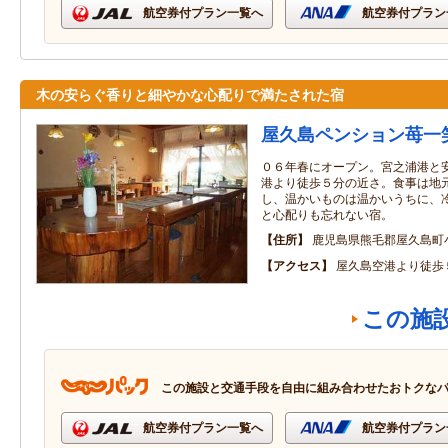
航空券付プラン一覧へ
航空券付プラン
木の安らぐ香りと細やかな心配りで満たされた宿
屋久島ペンション苺一
０６年春にオープン。宮之浦港と
港より徒歩５分の近さ。食事は地
し、温かいものは温かいうちに、
と心配りも忘れない宿。
住所
鹿児島県熊毛郡屋久島町
アクセス
屋久島空港より徒歩
この施
この施設と交通手段を自由に組み合わせたおトクな
航空券付プラン一覧へ
航空券付プラン