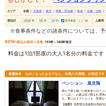
エリア
全国
｜
北海道
｜
東北
｜
関東・甲信越
｜
東海
｜
近畿・北陸
｜
年
月
日
日付未定
泊
宿泊日
人数等
※食事条件などの諸条件については、予
601
軒 絞込み条件に合致
151軒～180軒表示
料金は1泊1部屋の大人1名分の料金で
春夏秋冬 心のこもったおもてなし。白馬八方尾根、が至近です
ペンション 風見鶏
静かで落ち着いた校舎造りのペン
いっぱい。お庭は花で囲まれ 野鳥
も、夏にはカブトムシも 快適な
住所
長野県北安曇郡白馬村北