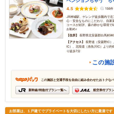
ペンションちゃう ち
4.5
156件
JR神城駅、ゲレンデ徒歩圏内で北
心・安全なものにこだわり、自家菜
コースが好評、森の静かな環境で
お勧め♪
住所
長野県北安曇郡白馬村神
アクセス
長野道（安曇野IC
IC）、北陸道（糸魚川IC）より約60
り徒歩7分
この施
この施設と交通手段を自由に組み合わせたおトクな
新幹線/特急付プラン一覧へ
航空券付プラ
お部屋は、１戸建てでプライベートを大切にしたい方に最適です