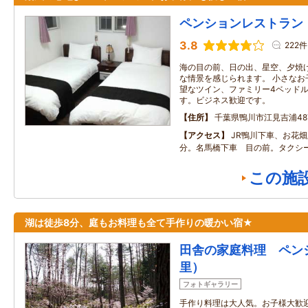
ペンションレストラン
3.8
222件
海の目の前、日の出、星空、夕焼
な情景を感じられます。 小さなお
望なツイン、ファミリー4ベッド
す。ビジネス歓迎です。
住所
千葉県鴨川市江見吉浦487
アクセス
JR鴨川下車、お花畑
分。名馬橋下車 目の前。タクシー
この施
湖は徒歩8分、庭もお料理も全て手作りの暖かい宿★
田舎の家庭料理 ペンショ
里）
フォトギャラリー
手作り料理は大人気。お子様大歓