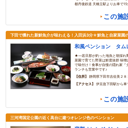
都丹後鉄道 天橋立駅よりお車で15
この施
下田で獲れた新鮮魚介が味わえる！入田浜3分☆鮮魚と自家菜園
和風ペンション タム
★―若旦那が釣った地魚と朝採れ
菜園で育てた野菜は鮮度抜群 味噌
で味付け！食事が自慢の隠れ家『タ
ランチも営業中です♪
住所
静岡県下田市吉佐美２８
アクセス
伊豆急下田駅から車
この施
三河湾国定公園の近く高台に建つオレンジ色のペンション