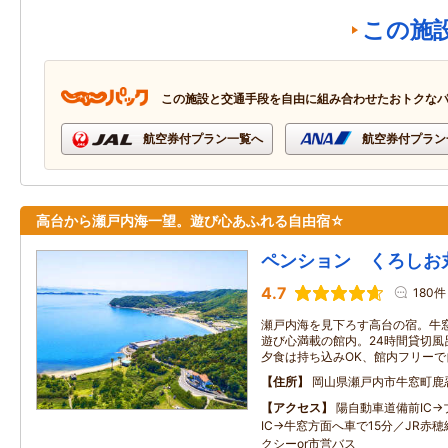
この施
この施設と交通手段を自由に組み合わせたおトクな
航空券付プラン一覧へ
航空券付プラン
高台から瀬戸内海一望。遊び心あふれる自由宿☆
ペンション くろしお
4.7
180件
瀬戸内海を見下ろす高台の宿。牛
遊び心満載の館内。24時間貸切風
夕食は持ち込みOK、館内フリー
住所
岡山県瀬戸内市牛窓町鹿忍
アクセス
陽自動車道備前IC
IC→牛窓方面へ車で15分／JR赤
クシーor市営バス