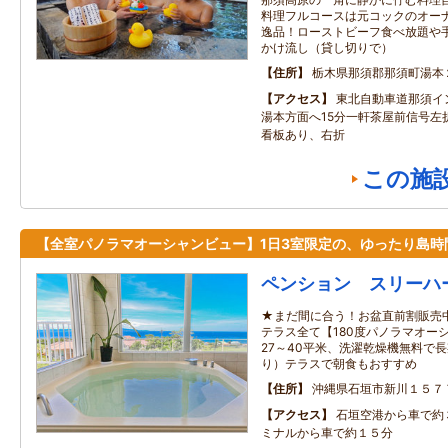
料理フルコースは元コックのオーナ
逸品！ローストビーフ食べ放題や手
かけ流し（貸し切りで）
住所
栃木県那須郡那須町湯本
アクセス
東北自動車道那須イ
湯本方面へ15分一軒茶屋前信号左
看板あり、右折
この施
【全室パノラマオーシャンビュー】1日3室限定の、ゆったり島時
ペンション スリーハ
★まだ間に合う！お盆直前割販売
テラス全て【180度パノラマオー
27～40平米、洗濯乾燥機無料で
り）テラスで朝食もおすすめ
住所
沖縄県石垣市新川１５７
アクセス
石垣空港から車で約
ミナルから車で約１５分