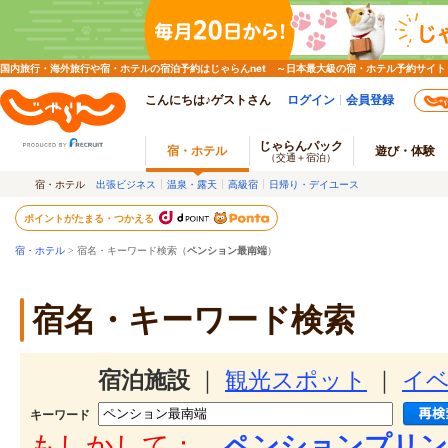
国内旅行・海外旅行や宿・ホテルの宿泊予約はじゃらんnet ～日本最大級の宿・ホテル予約サイト
こんにちは♪ゲストさん
ログイン
会員登録
じゃらんパック
宿・ホテル
遊び・体験
（交通＋宿泊）
宿・ホテル
出張ビジネス
温泉・露天
高級宿
日帰り・デイユース
ポイントがたまる・つかえる
宿・ホテル
> 宿名・キーワード検索（
ペンション最南端
）
宿名・キーワード検索
宿泊施設
｜
観光スポット
｜
イ
キーワード
もしかして：
ペンションプリン