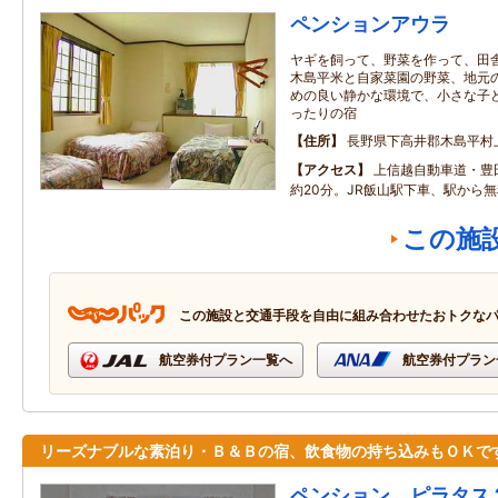
ペンションアウラ
ヤギを飼って、野菜を作って、田
木島平米と自家菜園の野菜、地元
めの良い静かな環境で、小さな子
ったりの宿
住所
長野県下高井郡木島平村
アクセス
上信越自動車道・豊
約20分。JR飯山駅下車、駅から
この施
この施設と交通手段を自由に組み合わせたおトクな
航空券付プラン一覧へ
航空券付プラン
リーズナブルな素泊り・Ｂ＆Ｂの宿、飲食物の持ち込みもＯＫで
ペンション ピラタス