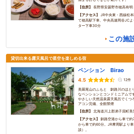
住所
長野県安曇野市穂高有明
アクセス
JR中央東・西線松
て穂高駅下車、中央高速岡谷JCよ
ター下車30分
この施
貸切出来る露天風呂で星空を楽しめる宿
ペンション Birao
4.5
12件
美羅尾山のふもと 釧路川のほと
なペンションとコンドミニアムです
やさしい天然温泉露天風呂でくつろ
アコン完備、全館禁煙
住所
北海道川上郡弟子屈町美里
アクセス
釧路空港から車で約
から車で約60分。JR摩周駅より
談）。