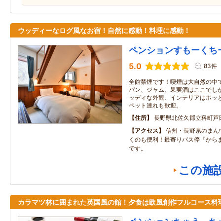
ウッディーなログ風なお宿！自然に感動！料理に感動！
ペンションすもーくち
5.0
83件
全館禁煙です！喫煙は大自然の中で
パン、ジャム、果実酒はここでし
ッディな外観、インテリアはホッ
ペット連れも歓迎。
住所
長野県北佐久郡立科町芦
アクセス
信州・長野県のまん
くのも便利！最寄りバス停『から
です。
この施
カラマツ林に囲まれた英国風の館！夕食は欧風創作フルコース料