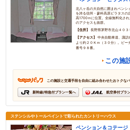
北八ヶ岳の大自然に囲まれペンシ
を誇る信州・蓼科高原ピラタスの丘
高1700ｍに位置。全線無料化された
のアクセスも抜群。
住所
長野県茅野市北山４０３
アクセス
中央自動車道、諏訪
より約２０Ｋｍ（３０分）。ビー
番号９８番。
この施
この施設と交通手段を自由に組み合わせたおトクな
新幹線/特急付プラン一覧へ
航空券付プラ
ステンシルやトールペイントで彩られたカントリーハウス
ペンション＆コテージ