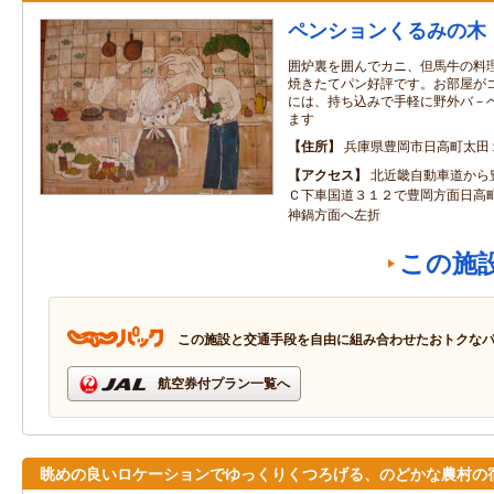
ペンションくるみの木
囲炉裏を囲んでカニ、但馬牛の料
焼きたてパン好評です。お部屋が
には、持ち込みで手軽に野外バ－
ます
住所
兵庫県豊岡市日高町太田
アクセス
北近畿自動車道から
Ｃ下車国道３１２で豊岡方面日高
神鍋方面へ左折
この施
この施設と交通手段を自由に組み合わせたおトクな
航空券付プラン一覧へ
眺めの良いロケーションでゆっくりくつろげる、のどかな農村の