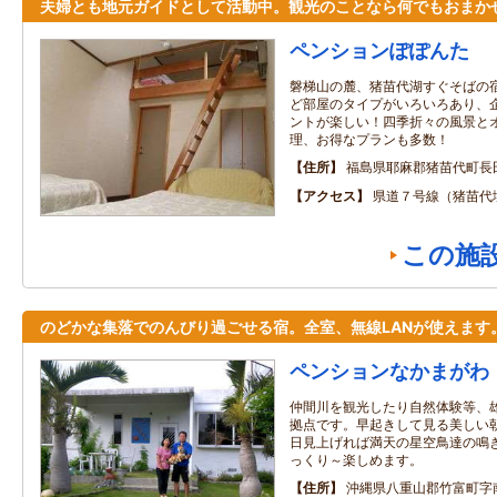
夫婦とも地元ガイドとして活動中。観光のことなら何でもおまか
ペンションぽぽんた
磐梯山の麓、猪苗代湖すぐそばの
ど部屋のタイプがいろいろあり、
ントが楽しい！四季折々の風景と
理、お得なプランも多数！
住所
福島県耶麻郡猪苗代町長田
アクセス
県道７号線（猪苗代
この施
のどかな集落でのんびり過ごせる宿。全室、無線LANが使えます
ペンションなかまがわ
仲間川を観光したり自然体験等、
拠点です。早起きして見る美しい
日見上げれば満天の星空鳥達の鳴
っくり～楽しめます。
住所
沖縄県八重山郡竹富町字