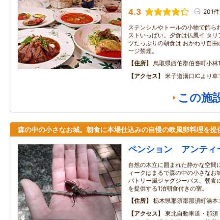
4.3
201件
ステンシルやトールの小物で飾られ
ストいっぱい。夕食は仏風イ タリ
ツたっぷりの朝食は おかわり自由
ージ禁煙。
住所
鳥取県西伯郡伯耆町小林12
アクセス
米子道溝口ICより車
この施
森の中の小さなお城。朝食に本場仕込みの自慢の欧風卵料理を提
ペンション アンティ
自然の木立に囲まれた静かな空間
ィークはまるで森の中の小さなお城
バトリー風ジャグジーバス、朝食
を提供する1泊朝食付きの宿。
住所
栃木県那須郡那須町湯本
アクセス
東北自動車道・那須