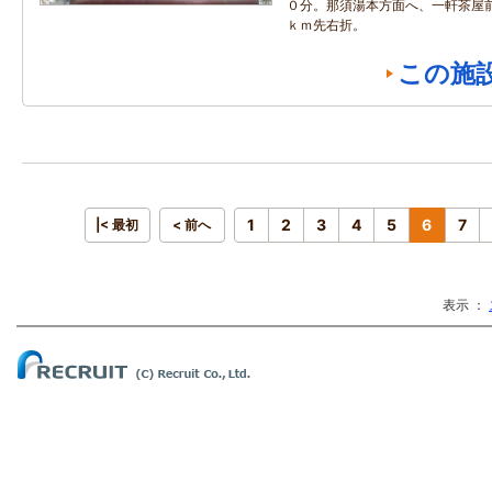
０分。那須湯本方面へ、一軒茶屋
ｋｍ先右折。
この施
1
2
3
4
5
6
7
|< 最初
< 前へ
表示 ：