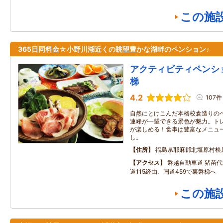
この施
365日同料金☆小野川湖近くの眺望豊かな湖畔のペンション♪
アクティビティペンシ
梯
4.2
107件
自然にとけこんだ本格校倉造りの
連峰が一望できる景色が魅力。ト
が楽しめる！食事は豊富なメニュ
し。
住所
福島県耶麻郡北塩原村桧
アクセス
磐越自動車道 猪苗
道115経由、国道459で裏磐梯へ
この施