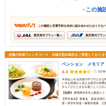
この施
この施設と交通手段を自由に組み合わせたおトクな
航空券付プラン一覧へ
航空券付プラン
自慢の本格フレンチコース・天城天然水風呂をご用意しておりま
ペンション メモリア
4.4
107件
☆緑あふれる自然の中でのどかな
い☆お部屋から見える星空や四季
すらぐひとときをお過ごしくださ
住所
静岡県伊豆市上船原１１
アクセス
新東名 長泉沼津I
道～伊豆中央道～修善寺道路 土肥