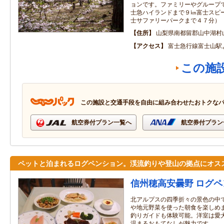
ョンです。ファミリーやグループ
士急ハイランドまで９㎞富士スピ
士サファリーパークまで４７分）
住所
山梨県南都留郡山中湖村山中
アクセス
富士急行線富士山駅
この施
この施設と交通手段を自由に組み合わせたおトクな
航空券付プラン一覧へ
航空券付プラン
ペットと泊まれるログペンション。渓流釣りや登山の拠点にオス
信州穂高安曇野 ログ
北アルプスの四季折々の景色の中
や地元野菜を使った朝食を楽しめ
釣りガイドも体験可能。洋室は愛
温まるおもてなしが魅力です。