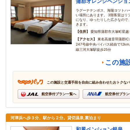
蒲郡オレンジペンショ
ラグーナテンボス、海陽ヨツトハ
い場所にあります。 3階客室はリ
になり、ゆったりした広さなので
きます。
住所
愛知県蒲郡市大塚町星越
アクセス
東名高速音羽蒲郡I
247号線中央バイパス経由で12k
線三河大塚駅徒歩25分
この施
この施設と交通手段を自由に組み合わせたおトクな
航空券付プラン一覧へ
航空券付プラン
河津浜へ歩３分、駅から２分。貸切温泉,素泊まり
和風ペンション銀泉