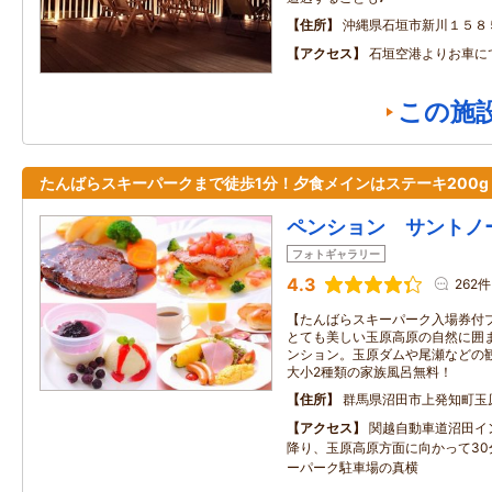
住所
沖縄県石垣市新川１５８
アクセス
石垣空港よりお車に
この施
たんばらスキーパークまで徒歩1分！夕食メインはステーキ200g
ペンション サントノ
フォトギャラリー
4.3
262件
【たんばらスキーパーク入場券付
とても美しい玉原高原の自然に囲
ンション。玉原ダムや尾瀬などの観
大小2種類の家族風呂無料！
住所
群馬県沼田市上発知町玉
アクセス
関越自動車道沼田イ
降り、玉原高原方面に向かって30
ーパーク駐車場の真横