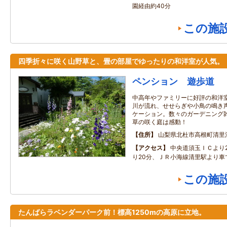
園経由約40分
この施
四季折々に咲く山野草と、畳の部屋でゆったりの和洋室が人気。
ペンション 遊歩道
中高年やファミリーに好評の和洋
川が流れ、せせらぎや小鳥の鳴き
ケーション。数々のガーデニング
草の咲く庭は感動！
住所
山梨県北杜市高根町清里
アクセス
中央道須玉ＩＣより
り20分、ＪＲ小海線清里駅より車
この施
たんばらラベンダーパーク前！標高1250mの高原に立地。