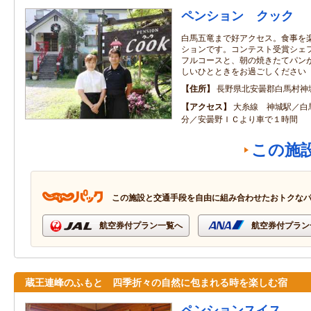
ペンション クック
白馬五竜まで好アクセス。食事を
ションです。コンテスト受賞シェ
フルコースと、朝の焼きたてパン
しいひとときをお過ごしください
住所
長野県北安曇郡白馬村神
アクセス
大糸線 神城駅／白
分／安曇野ＩＣより車で１時間
この施
この施設と交通手段を自由に組み合わせたおトクな
航空券付プラン一覧へ
航空券付プラン
蔵王連峰のふもと 四季折々の自然に包まれる時を楽しむ宿
ペンションスイス