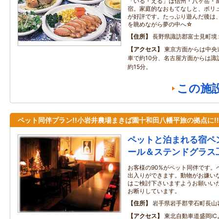
「いる・える」は信州・八ヶ岳・
宿。家庭的なおもてなしと、ボリ
が好評です。たっぷり遊んだ後は
を眺めながら夢の中へ☆
住所
長野県諏訪郡富士見町境
アクセス
東京方面からは中央
車で約10分、名古屋方面からは諏
約15分。
この施
ペット同伴プラン!!小岩井農場まきば園十和田八幡平旅の拠点に!!
ペットと泊まれる宿ペ
ール＆ステンドグラス
お客様の90%がペット同伴です。
出入りができます。動物がお嫌い
はご検討下さいますようお願いい
お断りしています。
住所
岩手県岩手郡雫石町長山
アクセス
東北自動車道盛岡I