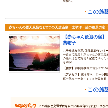
磐梯へ。
この施
赤ちゃんの露天風呂など2つの天然温泉！太平洋一望の絶景の宿
【赤ちゃん歓迎の宿】
藁帽子
お子様連れ歓迎♪保母暦20年のオ
ー食まで対応！赤ちゃんの露天風
の温泉は全て貸切！家族でゆった
も満喫！！
住所
静岡県伊東市赤沢372-5
アクセス
東名厚木ＩＣー小田
原ー熱海ー伊東Ｒ１３５伊豆高原
この施
この施設と交通手段を自由に組み合わせたおトクな