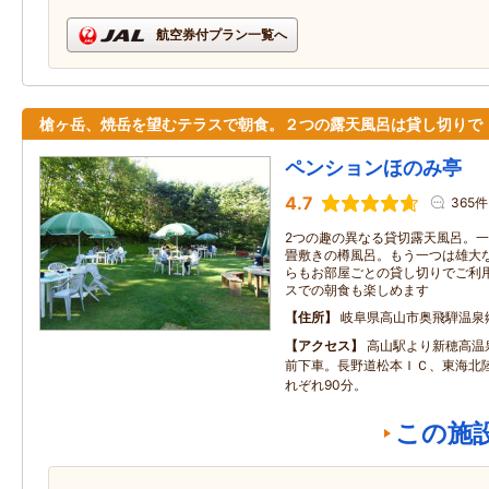
航空券付プラン一覧へ
槍ヶ岳、焼岳を望むテラスで朝食。２つの露天風呂は貸し切りで
ペンションほのみ亭
4.7
365件
2つの趣の異なる貸切露天風呂。
畳敷きの樽風呂。もう一つは雄大
らもお部屋ごとの貸し切りでご利
スでの朝食も楽しめます
住所
岐阜県高山市奥飛騨温泉
アクセス
高山駅より新穂高温
前下車。長野道松本ＩＣ、東海北陸
れぞれ90分。
この施