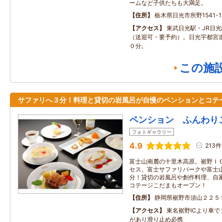
ームなど子供たちも大満足。
住所
栃木県日光市所野1541-1
アクセス
東武日光駅・JR日
（送迎可・要予約）。日光宇都宮道
０分。
この施
サファリへ３分！料理と貸切の岩風呂が自慢のペンションとコテ
ペンション ふんわり
フォトギャラリー
4.9
213件
富士山南麓の十里木高原。裾野ＩＣ
セス。富士サファリパークや富士
分！貸切の岩風呂や創作料理、自
コテージこだまもオープン！
住所
静岡県裾野市須山２２５
アクセス
東名裾野ICより車で
があり滑り止め必携