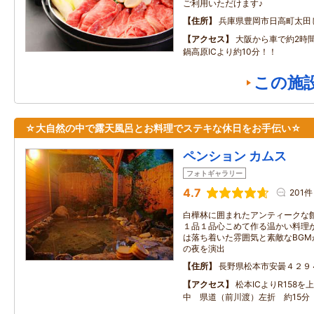
ご利用いただけます♪
住所
兵庫県豊岡市日高町太田しわ
アクセス
大阪から車で約2時
鍋高原ICより約10分！！
この施
☆大自然の中で露天風呂とお料理でステキな休日をお手伝い☆
ペンション カムス
フォトギャラリー
4.7
201件
白樺林に囲まれたアンティークな
１品１品心こめて作る温かい料理
は落ち着いた雰囲気と素敵なBG
の夜を演出
住所
長野県松本市安曇４２９
アクセス
松本ICよりR158
中 県道（前川渡）左折 約15分