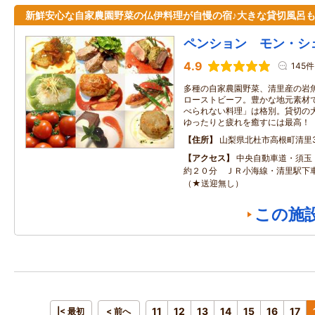
新鮮安心な自家農園野菜の仏伊料理が自慢の宿♪大きな貸切風呂
ペンション モン・シ
4.9
145件
多種の自家農園野菜、清里産の岩
ローストビーフ。豊かな地元素材
べられない料理」は格別。貸切の
ゆったりと疲れを癒すには最高！
住所
山梨県北杜市高根町清里35
アクセス
中央自動車道・須玉Ｉ
約２０分 ＪＲ小海線・清里駅下
（★送迎無し）
この施
11
12
13
14
15
16
17
|< 最初
< 前へ