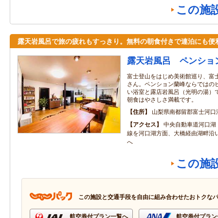
この施
露天岩風呂で旅の疲れもすっきり。無料の朝食付きで連泊にも便
露天岩風呂 ペンショ
富士登山をはじめ美術館巡り、富
さん。ペンション蘭峰ならではの
い浴室と露店岩風呂（光明の湯）
朝食はやさしさ満載です。
住所
山梨県南都留郡富士河口
アクセス
中央自動車道河口湖Ｉ
線を河口湖方面、大橋経由湖畔沿
へ
この施
この施設と交通手段を自由に組み合わせたおトクな
航空券付プラン一覧へ
航空券付プラン