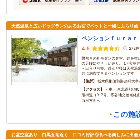
航空券付プラン一覧へ
航空券付プラン
天然温泉と広いドッグランのあるお宿でペットと一緒にふらり旅
ペンションｆｕｒａｒ
4.5
272件
畳敷きの和モダンの客室、砂を敷
の足腰にやさしい造り。１F客室
へ出入り可能。遊んだ後は天然温
共に満喫できるペンションです
住所
栃木県那須郡那須町大字
アクセス
＜車＞ 東北道那須I
須街道（R17号）広谷地交差点経由
白河方面へ
この施
お盆空室あり 白馬五竜近く 口コミ好評◎食べる楽しみに出会