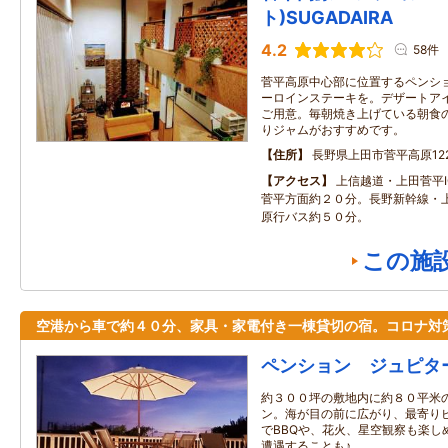
ト)SUGADAIRA
4.2
58件
菅平高原中心部に位置するペンシ
ーロインステーキを。デザートア
ご用意。毎朝焼き上げている朝食
りジャムがおすすめです。
住所
長野県上田市菅平高原1223
アクセス
上信越道・上田菅平I
菅平方面約２０分。長野新幹線・
原行バス約５０分。
この施
空港から車で約４０分、家具・家電付き一棟貸切の宿。コロナ対
ペンション ジュピタ
約３００坪の敷地内に約８０平米
ン。海が目の前に広がり、最寄り
でBBQや、花火、星空観察も楽し
遭遇することも♪