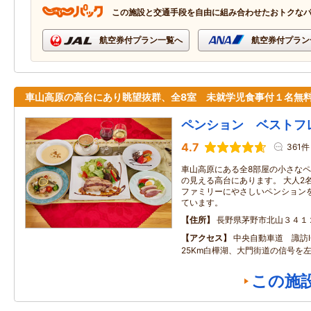
この施設と交通手段を自由に組み合わせたおトクな
航空券付プラン一覧へ
航空券付プラン
車山高原の高台にあり眺望抜群、全8室 未就学児食事付１名無
ペンション ベストフ
4.7
361件
車山高原にある全8部屋の小さなペ
の見える高台にあります。 大人2
ファミリーにやさしいペンション
ています。
住所
長野県茅野市北山３４１
アクセス
中央自動車道 諏訪I
25Km白樺湖、大門街道の信号を
この施