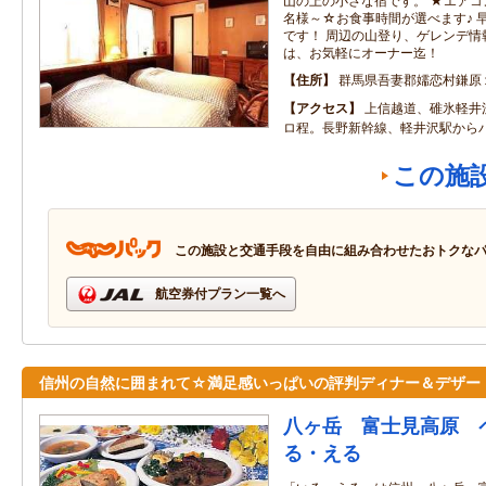
山の上の小さな宿です。 ★エア
名様～☆お食事時間が選べます♪ 
です！ 周辺の山登り、ゲレンデ情
は、お気軽にオーナー迄！
住所
群馬県吾妻郡嬬恋村鎌原
アクセス
上信越道、碓氷軽井
ロ程。長野新幹線、軽井沢駅から
この施
この施設と交通手段を自由に組み合わせたおトクな
航空券付プラン一覧へ
信州の自然に囲まれて☆満足感いっぱいの評判ディナー＆デザー
八ヶ岳 富士見高原 
る・える