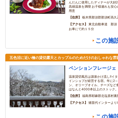
んだんに使用したディナーが大好評
高雄温泉を満喫 お子様連れも安心
用意
住所
栃木県那須郡那須町高久
アクセス
東北自動車道 那須
お車にて約１５分
この施
五色沼に近い檜の貸切露天とカップルのためだけのおしゃれな雰
ペンションフレージェ
温泉貸切風呂は源泉かけ流し!!イ
インショプが経営する宿。年に2～
ン、オリーブオイル、チーズなど
はなんと4000本以上のストック
住所
福島県耶麻郡北塩原村裏
アクセス
猪苗代インターより
この施