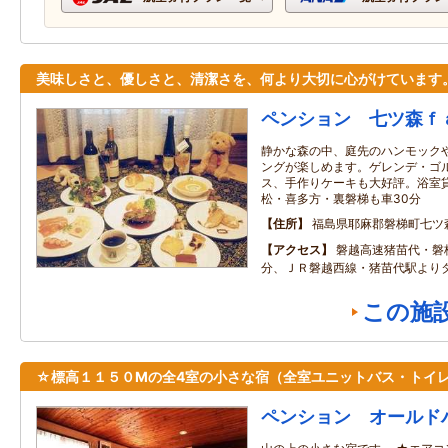
美味しさと、優しさと、清潔さを、何より大切に心がけています
ペンション 七ツ森ｆ
静かな森の中、庭先のハンモック
ングが楽しめます。ゲレンデ・ゴ
ス、手作りケーキも大好評。浴室貸
松・喜多方・裏磐梯も車30分
住所
福島県耶麻郡磐梯町七ツ
アクセス
磐越高速猪苗代・磐
分、ＪＲ磐越西線・猪苗代駅よりタ
この施
☆標高１１５０Mの全4室の小さな宿（全室ユニットバス・トイ
ペンション オールド