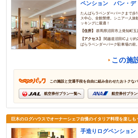
ペンション バン・デ
たんばらラベンダーパークまで歩
ス中心。全館禁煙。シニア一人旅
ッキングに最適！
住所
群馬県沼田市上発知町玉
アクセス
関越道沼田ICより約
ばらラベンダーパーク駐車場の前
この施
この施設と交通手段を自由に組み合わせたおトクな
航空券付プラン一覧へ
航空券付プラン
巨木のログハウスでオーナーシェフ自慢のイタリア料理を楽しも
手造りログペンション