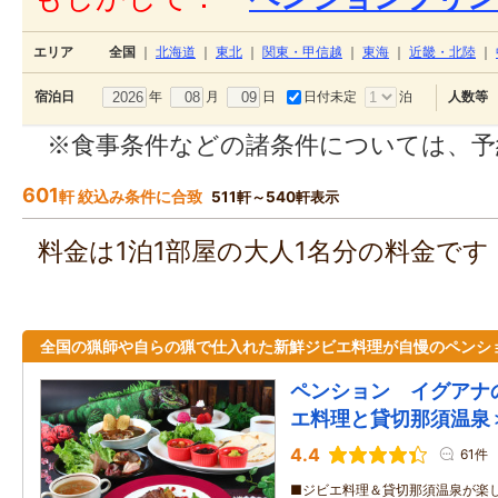
エリア
全国
｜
北海道
｜
東北
｜
関東・甲信越
｜
東海
｜
近畿・北陸
｜
年
月
日
日付未定
泊
宿泊日
人数等
※食事条件などの諸条件については、予
601
軒 絞込み条件に合致
511軒～540軒表示
料金は1泊1部屋の大人1名分の料金で
全国の猟師や自らの猟で仕入れた新鮮ジビエ料理が自慢のペンシ
ペンション イグアナ
エ料理と貸切那須温泉
4.4
61件
■ジビエ料理＆貸切那須温泉が楽し