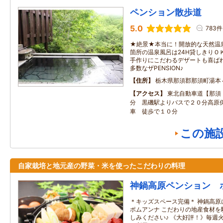
ペンション散歩道
5.0
783件
★絶景★本当に！開放的な天然温
箇所の温泉風呂は24H貸しきりＯ
手作りにこだわるデザートも喜ばれ
多数なザPENSION♪
住所
栃木県那須郡那須町湯本
アクセス
東北自動車道【那須
分 黒磯駅よりバスで２０分高原
車 徒歩で１０分
この施
自家栽培と地元産の野菜・米を使ったこだわりの料理
神鍋高原ペンション 
＊キッズスペース完備＊ 神鍋高原
ポムアンナ こだわりの地産食材を
しみください♪ 《大好評！》毎週