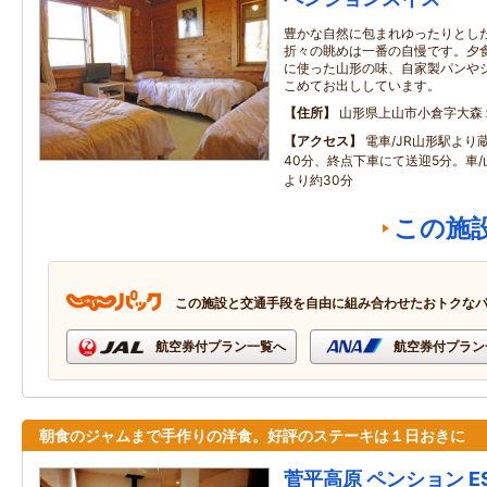
豊かな自然に包まれゆったりとし
折々の眺めは一番の自慢です。夕
に使った山形の味、自家製パンや
こめてお出ししています。
住所
山形県上山市小倉字大森
アクセス
電車/JR山形駅より
40分、終点下車にて送迎5分。車/
より約30分
この施
この施設と交通手段を自由に組み合わせたおトクな
航空券付プラン一覧へ
航空券付プラン
朝食のジャムまで手作りの洋食。好評のステーキは１日おきに
菅平高原 ペンション E