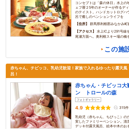
コンセプトは「森の休日」水上の
ェフ暦２5年のオーナーが作るデ
のテイスト。ハンドカットログハ
呂で癒しのペンションライフを
住所
群馬県利根郡みなかみ町藤
アクセス
水上ICより291号
尾瀬方面へ。奥利根スキー場の橋
この施
赤ちゃん、チビッコ、乳幼児歓迎！家族で入れるゆったり露天風
呂！
赤ちゃん・チビッコ大
ン トロールの森
フォトギャラリー
4.9
315件
乳幼児（赤ちゃん、ちびっこ）の
実したファミリーペンション。清
デッキ付露天風呂、絵本や木のお