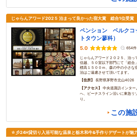
じゃらんアワード202５ 泊まって良かった宿大賞 総合1位受賞
ペンション ベルクコ
トタウン蓼科）
5.0
654件
じゃらんアワード２０２５、泊っ
信越、５０室以下部門にて「総合
標高１５００ｍ、森の中の小さな
泊はご遠慮させて頂いてます。
住所
長野県茅野市北山4026
アクセス
中央道諏訪インター
へ、ビーナスライン沿いに東急リ
り。
この施
☆彡24H貸切り入浴可能な温泉と栃木和牛&手作りデザートが魅