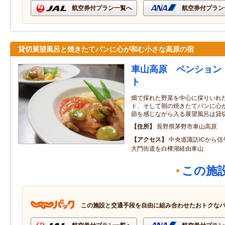
航空券付プラン一覧へ
航空券付プラン
貸切展望風呂と焼きたてパンに心が和む小さな高原の宿
車山高原 ペンション
ト
畑で採れた野菜を中心に採りいれ
ト、そして朝の焼きたてパンに心
節を感じながら入る展望風呂は貸
住所
長野県茅野市車山高原
アクセス
中央道諏訪ICから信
大門街道を白樺湖経由車山
この施
この施設と交通手段を自由に組み合わせたおトクな