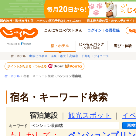
国内旅行・海外旅行や宿・ホテルの宿泊予約はじゃらんnet ～日本最大級の宿・ホテル予約サイト
こんにちは♪ゲストさん
ログイン
会員登録
じゃらんパック
宿・ホテル
遊び・体験
（交通＋宿泊）
宿・ホテル
出張ビジネス
温泉・露天
高級宿
日帰り・デイユース
ポイントがたまる・つかえる
宿・ホテル
> 宿名・キーワード検索（
ペンション最南端
）
宿名・キーワード検索
宿泊施設
｜
観光スポット
｜
イ
キーワード
もしかして：
ペンションプリン