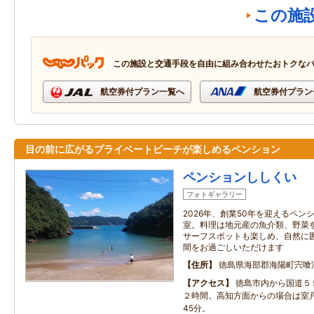
この施
この施設と交通手段を自由に組み合わせたおトクな
航空券付プラン一覧へ
航空券付プラン
目の前に広がるプライベートビーチが楽しめるペンション
ペンションししくい
フォトギャラリー
2026年、創業50年を迎えるペ
室。料理は地元産の魚介類、野菜
サーフスポットも楽しめ、自然に
間をお過ごしいただけます
住所
徳島県海部郡海陽町宍喰浦
アクセス
徳島市内から国道５
２時間。高知方面からの場合は室
45分。