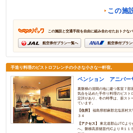
この施
この施設と交通手段を自由に組み合わせたおトクな
航空券付プラン一覧へ
航空券付プラン
手造り料理のビストロフレンチの小さな小さな一軒宿。
ペンション アニバー
裏磐梯の清閑の地に建つ客室７部屋
気合を込めた手作り料理のビストロ
定評があり、冬の時季は、薪スト
ています。
住所
福島県耶麻郡北塩原村大
３４
アクセス
東北道郡山JTCよ
へ。磐梯高原猪苗代ICより R１１