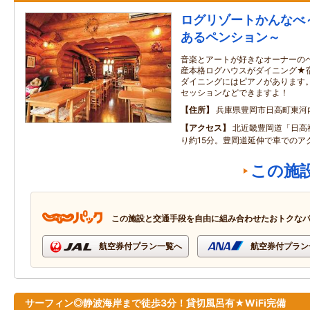
ログリゾートかんなべ
あるペンション～
音楽とアートが好きなオーナーの
産本格ログハウスがダイニング★
ダイニングにはピアノがあります
セッションなどできますよ！
住所
兵庫県豊岡市日高町東河内
アクセス
北近畿豊岡道「日高
り約15分。豊岡道延伸で車でのア
この施
この施設と交通手段を自由に組み合わせたおトクな
航空券付プラン一覧へ
航空券付プラン
サーフィン◎静波海岸まで徒歩3分！貸切風呂有★WiFi完備