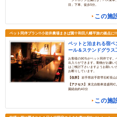
目」下車、徒歩5分。
この施
ペット同伴プラン!!小岩井農場まきば園十和田八幡平旅の拠点に!!
ペットと泊まれる宿ペ
ール＆ステンドグラス
お客様の90%がペット同伴です。
出入りができます。動物がお嫌い
はご検討下さいますようお願いい
お断りしています。
住所
岩手県岩手郡雫石町長山
アクセス
東北自動車道盛岡I
園経由約40分
この施