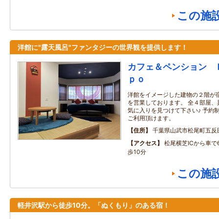
この施
洋館に"露天風呂"ファンタジーの世界観を提供します！
カフェ＆ペンション 
ｐｏ
洋館をイメージした建物の２階が
を営業しております。 全４部屋、
気に入りを見つけて下さい♪ 予約
ご利用頂けます。
住所
千葉県山武市松尾町五反
アクセス
松尾横芝ICから車で
歩10分
この施
軽井沢駅から徒歩10分。「ぬくもり」のある宿！