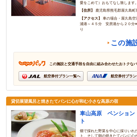
愛をこめて）おもてなし致します
住所
鹿児島県熊毛郡屋久島町
アクセス
車の場合・屋久島空
浦港～４５分 安房港から２０分
り
この施
この施設と交通手段を自由に組み合わせたおトクな
航空券付プラン一覧へ
航空券付プラン
貸切展望風呂と焼きたてパンに心が和む小さな高原の宿
車山高原 ペンション
ト
畑で採れた野菜を中心に採りいれ
ト、そして朝の焼きたてパンに心