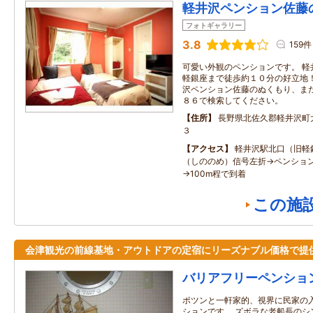
軽井沢ペンション佐藤
フォトギャラリー
3.8
159件
可愛い外観のペンションです。 軽
軽銀座まで徒歩約１０分の好立地！
沢ペンション佐藤のぬくもり、ま
８６で検索してください。
住所
長野県北佐久郡軽井沢町
３
アクセス
軽井沢駅北口（旧軽
（しののめ）信号左折→ペンショ
→100m程で到着
この施
会津観光の前線基地・アウトドアの定宿にリーズナブル価格で提
バリアフリーペンショ
ポツンと一軒家的、視界に民家の
ションです。 ズボラな老船長のシ