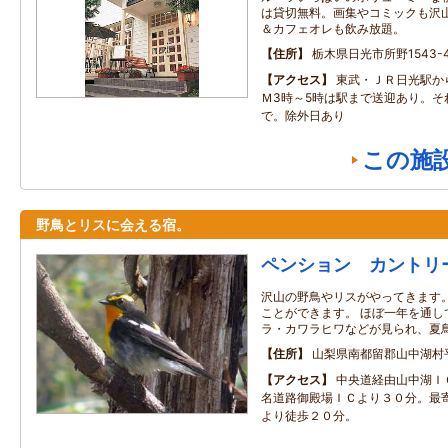
は貸切無料。画集やコミックも沢
＆カフェオレも飲み放題。
住所
栃木県日光市所野1543-4
アクセス
東武・ＪＲ日光駅か
Ｍ3時～5時は駅まで送迎あり。そ
で。除外日あり
この施
野鳥とリスに会える宿。
ペンション カントリ
沢山の野鳥やリスがやってきます
ことができます。 ほぼ一年を通し
ラ・カワラヒワなどが見られ、夏
住所
山梨県南都留郡山中湖村
アクセス
中央道経由山中湖Ｉ
名道路御殿場ＩＣより３０分。最
より徒歩２０分。