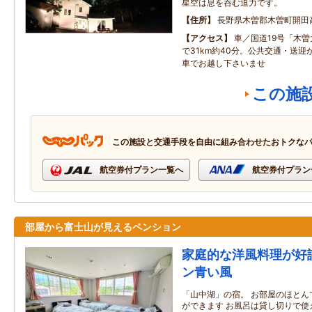
星空は息を呑む迫力です。
住所
長野県木曽郡木曽町開田
アクセス
車／国道19号「木曽
で31km約40分。公共交通・送
車でお越し下さいませ
この施
この施設と交通手段を自由に組み合わせたおトクな
航空券付プラン一覧へ
航空券付プラン
部屋から富士山が見えるペンション
家庭的な洋風料理が好
ン青い風
「山中湖」の宿。 お部屋のほとん
ができます お風呂は貸し切りで使