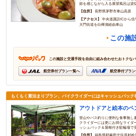
節を感じながら入る展望風呂は貸
住所
長野県茅野市車山高原
アクセス
中央道諏訪ICから信
大門街道を白樺湖経由車山
この施
この施設と交通手段を自由に組み合わせたおトクな
航空券付プラン一覧へ
航空券付プラン
もくもく素泊まりプラン、バイクライダーにはキャッシュバック
アウトドアと絵本のペ
登山やバス釣りに便利な食事無し
クライダーには更にお得なライダー
ッシュバック＆屋根付き駐輪場で
住所
福島県耶麻郡北塩原村桧