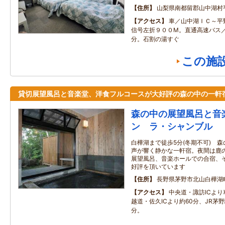
住所
山梨県南都留郡山中湖村
アクセス
車／山中湖ＩＣ～平
信号左折９００M。直通高速バス
分。石割の湯すぐ
この施
貸切展望風呂と音楽堂、洋食フルコースが大好評の森の中の一軒
森の中の展望風呂と音
ン ラ・シャンブル
白樺湖まで徒歩5分(冬期不可) 
声が響く静かな一軒宿。夜間は鹿
展望風呂、音楽ホールでの合宿、
好評を頂いています
住所
長野県茅野市北山白樺湖
アクセス
中央道・諏訪ICより
越道・佐久ICより約60分、JR茅
分。