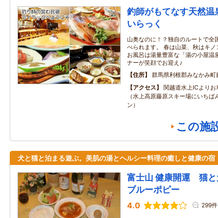
釣師がもてなす天然温
いらっく
山奥なのに！？独自のルートで全
べられます。 春は山菜、秋はキノ
お風呂は湯量豊富な「湯の小屋温泉
ナーが笑顔でお迎え♪
住所
群馬県利根郡みなかみ町
アクセス
関越道水上ICより
（水上高原藤原スキー場にいちば
ン）
この施
犬と猫と泊まる遊ぶ。美肌の湯とヘルシー料理の癒しと健康の宿
富士山 健康開運 猫と
ブルーポピー
4.0
299件