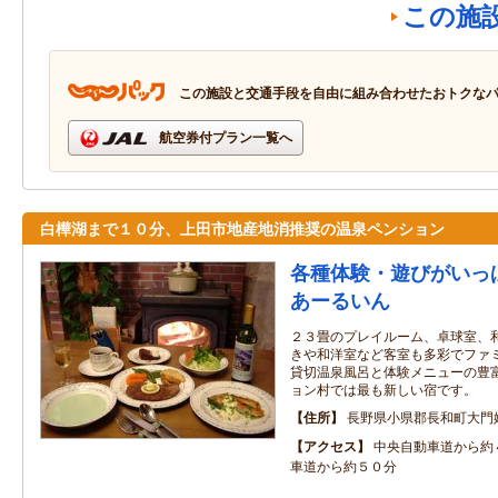
この施
この施設と交通手段を自由に組み合わせたおトクな
航空券付プラン一覧へ
白樺湖まで１０分、上田市地産地消推奨の温泉ペンション
各種体験・遊びがいっ
あーるいん
２３畳のプレイルーム、卓球室、
きや和洋室など客室も多彩でファ
貸切温泉風呂と体験メニューの豊
ョン村では最も新しい宿です。
住所
長野県小県郡長和町大門
アクセス
中央自動車道から約
車道から約５０分