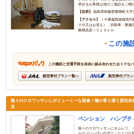
求めるお客様は他のご施設をご検
住所
福島県耶麻郡磐梯町大字
アクセス
ＪＲ磐越西線猪苗代
０分又はお迎え） 自動車：磐越
磐梯高原ＩＣ１０ｋｍ
この施
この施設と交通手段を自由に組み合わせたおトクな
航空券付プラン一覧へ
航空券付プラン
熱々のクロワッサンにボリューミーな朝食！檜の香り漂う貸切岩
呂
ペンション ハンプテ
熱々のクロワッサンにオムレツ、
ルーツいっぱいのボリューミーな