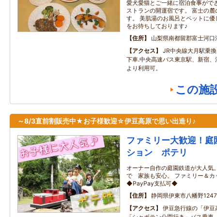
愛犬愛猫とご一緒に宿泊食事がで
ストランの開運宿です。 富士の麓
す。 美肌湯のお風呂とペットに優
をお待ちしております♪
住所
山梨県南都留郡富士河口
アクセス
JR中央線大月駅乗
下車.中央高速バス東京駅、新宿、
より利用可。
この施
～8/3直前割販売中★お子様歓迎☆伊豆高原で思い出造り♪
ファミリー大歓迎！庭
ション ポテリ
オーナー自作の庭園鉄道が大人気。
で 家族も安心。 ファミリー＆
◆PayPay支払可◆
住所
静岡県伊東市八幡野1247-
アクセス
伊豆急行線の「伊豆
「シャボテン公園行き」バス乗車