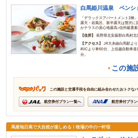
白馬姫川温泉 ペンシ
「デラックスアパートメント2棟」
露天・岩風呂、新半露天は贅沢に
かテラスの居心地最高♪信州厳選
住所
長野県北安曇郡白馬村北
アクセス
JR大糸線白馬駅よ
科ICより車60分、上信越自動車道長
分。
この施
この施設と交通手段を自由に組み合わせたおトクな
航空券付プラン一覧へ
航空券付プラン
馬産地日高で大自然が楽しめる！牧場の中の一軒宿