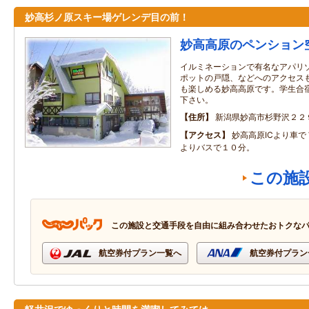
妙高杉ノ原スキー場ゲレンデ目の前！
妙高高原のペンション
イルミネーションで有名なアパリ
ポットの戸隠、などへのアクセス
も楽しめる妙高高原です。学生合
下さい。
住所
新潟県妙高市杉野沢２２
アクセス
妙高高原ICより車
よりバスで１０分。
この施
この施設と交通手段を自由に組み合わせたおトクな
航空券付プラン一覧へ
航空券付プラン