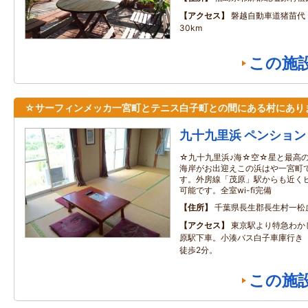
アクセス
磐越自動車道猪苗代
30km
この施
☆サーフィンメッカ一宮町とテニス白子町との間にある村にあり
九十九里浜 ペンション
☆九十九里浜♪海☆空☆星と最高
海岸がお出迎えこの浜はや一宮町
す。外房線「茂原」駅からも近く
可能です。全室wi-fi完備
住所
千葉県長生郡長生村一松
アクセス
東京駅より特急わか
原駅下車。小湊バス白子車庫行き
徒歩2分。
この施