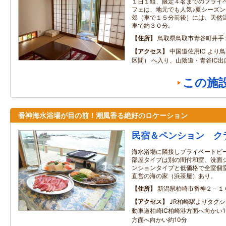
１日１組、限定４名までのプライ
フェは、地元でも人気♪夏シーズ
郊（車で１５分前後）には、天然
車で約３０分。
住所
鳥取県鳥取市青谷町井手
アクセス
中国道佐用IC より
区間） へ入り、山陰道・青谷IC出
この施
番神海水浴場が目の前！潮風香る絶好のロケーション
民宿＆ペンション ク
海水浴場に隣接しプライベートビ
部屋タイプは別の間付和室、洗面
ンションタイプと低価格で全室個
直営の海の家（浜茶屋）あり。
住所
新潟県柏崎市番神２－１
アクセス
JR柏崎駅よりタクシ
動車道柏崎IC柏崎港方面へ向かい1
方面へ向かい約10分