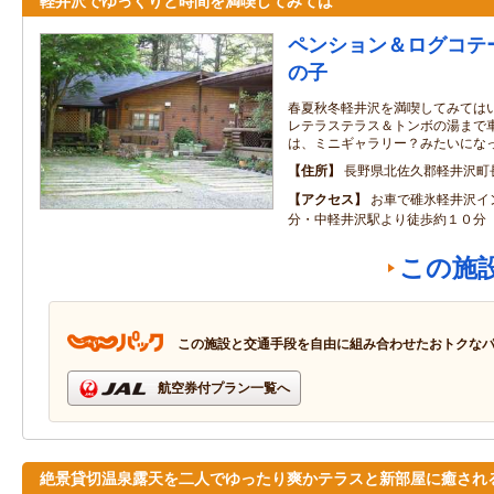
軽井沢でゆっくりと時間を満喫してみては
ペンション＆ログコテ
の子
春夏秋冬軽井沢を満喫してみてはい
レテラステラス＆トンボの湯まで車
は、ミニギャラリー？みたいにな
住所
長野県北佐久郡軽井沢町長
アクセス
お車で碓氷軽井沢イ
分・中軽井沢駅より徒歩約１０分
この施
この施設と交通手段を自由に組み合わせたおトクな
航空券付プラン一覧へ
絶景貸切温泉露天を二人でゆったり爽かテラスと新部屋に癒され