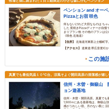
牧場と畑に囲まれた１日１組限定の小さな森に佇むペンション
ペンション and オー
Pizzaとお宿 咲色
何もないけれど大切なものは ちゃ
した 窯焼きPizzaディナーが自慢
まりプラン他 その他のプランは公
《咲色 北海道》
住所
北海道河東郡上士幌町字上
アクセス
道東道:帯広音更IC
この施
真夏でも最低気温１０℃台。涼風そよぐ開田高原の清潔感が嬉し
信州・木曽・御嶽山 
ョン遊基地
信州・木曽・開田高原。真夏でも
1,500ｍにある遊基地は、御嶽山
感がうれしい宿。月のない夜に 涼