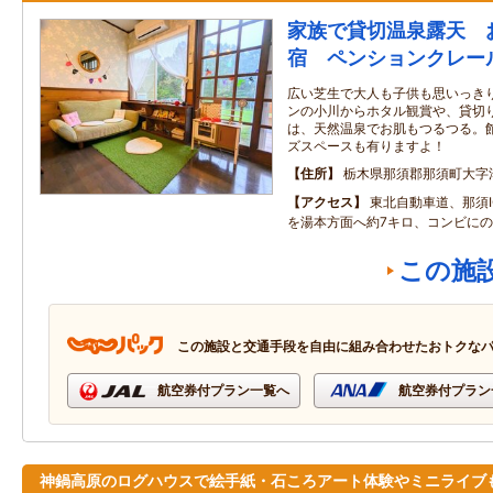
家族で貸切温泉露天 
宿 ペンションクレー
広い芝生で大人も子供も思いっき
ンの小川からホタル観賞や、貸切
は、天然温泉でお肌もつるつる。
ズスペースも有りますよ！
住所
栃木県那須郡那須町大字湯本
アクセス
東北自動車道、那須
を湯本方面へ約7キロ、コンビに
この施
この施設と交通手段を自由に組み合わせたおトクな
航空券付プラン一覧へ
航空券付プラン
神鍋高原のログハウスで絵手紙・石ころアート体験やミニライブ