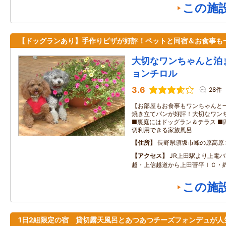
この施
【ドッグランあり】手作りピザが好評！ペットと同宿＆お食事も
大切なワンちゃんと泊
ョンチロル
3.6
28件
【お部屋もお食事もワンちゃんと一
焼き立てパンが好評！大切なワン
■裏庭にはドッグラン＆テラス ■
切利用できる家族風呂
住所
長野県須坂市峰の原高原
アクセス
JR上田駅より上電バ
越・上信越道から上田菅平ＩＣ・約
この施
1日2組限定の宿 貸切露天風呂とあつあつチーズフォンデュが人