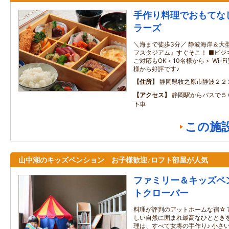
手作り料理でおもてな
ラーズ
＼海まで徒歩3分／ 静波海岸＆大
フスタジアム』すぐそこ！ ■ビジ
ご対応もOK＜10名様から＞ Wi-
様から好評です♪
住所
静岡県牧之原市静波２２
アクセス
静岡駅からバスで５
下車
この施
山中湖のキッズペンション お子様歓迎♪ロフト部屋が人気
ファミリー＆キッズペ
トクローバー
料理が評判のアットホームな宿☆
しい自然に囲まれ最高なひとときを
理は、すべて女将の手作り♪ 小さ