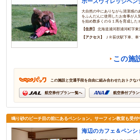
ホースヴィレッジペン
大自然の中にありながら清潔感の
をふんだんに使用したお食事が人
を始め数多くのＧ１馬を育成した
住所
北海道浦河郡浦河町字東
アクセス
ＪＲ荻伏駅下車、車
この施
この施設と交通手段を自由に組み合わせたおトクな
航空券付プラン一覧へ
航空券付プラン
鳴り砂のビーチ目の前にあるペンション。サーフィン教室も受付
海辺のカフェ＆ペンシ