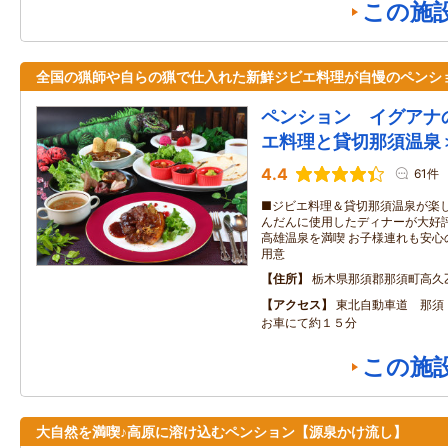
この施
全国の猟師や自らの猟で仕入れた新鮮ジビエ料理が自慢のペンシ
ペンション イグアナ
エ料理と貸切那須温泉
4.4
61件
■ジビエ料理＆貸切那須温泉が楽し
んだんに使用したディナーが大好評
高雄温泉を満喫 お子様連れも安心
用意
住所
栃木県那須郡那須町高久
アクセス
東北自動車道 那須
お車にて約１５分
この施
大自然を満喫♪高原に溶け込むペンション【源泉かけ流し】