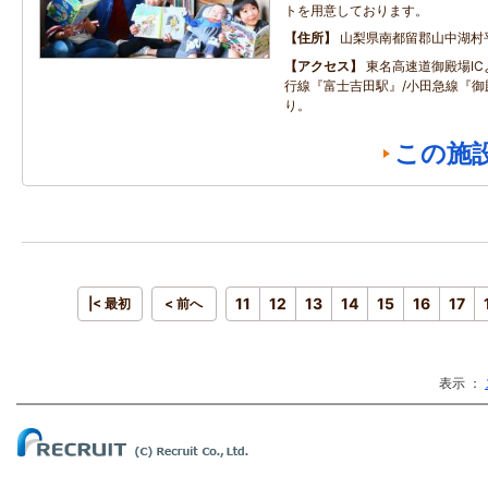
トを用意しております。
住所
山梨県南都留郡山中湖村
アクセス
東名高速道御殿場IC
行線『富士吉田駅』/小田急線『御
り。
この施
11
12
13
14
15
16
17
|< 最初
< 前へ
表示 ：