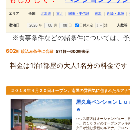
エリア
全国
｜
北海道
｜
東北
｜
関東・甲信越
｜
東海
｜
近畿・北陸
｜
年
月
日
日付未定
泊
宿泊日
人数等
※食事条件などの諸条件については、予
602
軒 絞込み条件に合致
571軒～600軒表示
料金は1泊1部屋の大人1名分の料金で
２０１８年４月２０日オープン。南国の雰囲気に包まれたルアナ
屋久島ペンションＬｕ
ｅ
ハウス前方はオーシャンビュー、
ー。約１００㎡のオープンデッキ
夕日が沈む景観のルアナ。アロハ