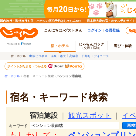
国内旅行・海外旅行や宿・ホテルの宿泊予約はじゃらんnet ～日本最大級の宿・ホテル予約サイト
こんにちは♪ゲストさん
ログイン
会員登録
じゃらんパック
宿・ホテル
遊び・体験
（交通＋宿泊）
宿・ホテル
出張ビジネス
温泉・露天
高級宿
日帰り・デイユース
ポイントがたまる・つかえる
宿・ホテル
> 宿名・キーワード検索（
ペンション最南端
）
宿名・キーワード検索
宿泊施設
｜
観光スポット
｜
イ
キーワード
もしかして：
ペンションプリン