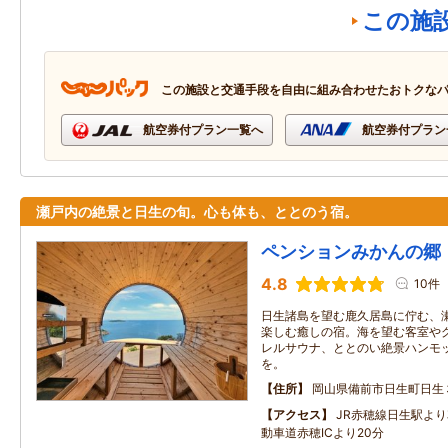
この施
この施設と交通手段を自由に組み合わせたおトクな
航空券付プラン一覧へ
航空券付プラン
瀬戸内の絶景と日生の旬。心も体も、ととのう宿。
ペンションみかんの郷
4.8
10件
日生諸島を望む鹿久居島に佇む、
楽しむ癒しの宿。海を望む客室やグ
レルサウナ、ととのい絶景ハンモ
を。
住所
岡山県備前市日生町日生
アクセス
JR赤穂線日生駅よ
動車道赤穂ICより20分