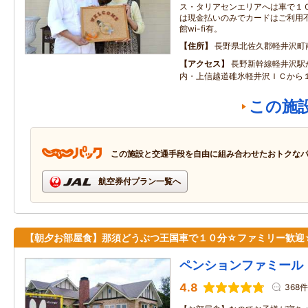
ス・タリアセンエリアへは車で１０分以
は現金払いのみでカードはご利用不可で
館wi-fi有。
住所
長野県北佐久郡軽井沢町南ヶ
アクセス
長野新幹線軽井沢駅
内・上信越道碓氷軽井沢ＩＣから
この施
この施設と交通手段を自由に組み合わせたおトクな
航空券付プラン一覧へ
【朝夕お部屋食】那須どうぶつ王国車で１０分☆ファミリー歓迎
ペンションファミール
4.8
368件