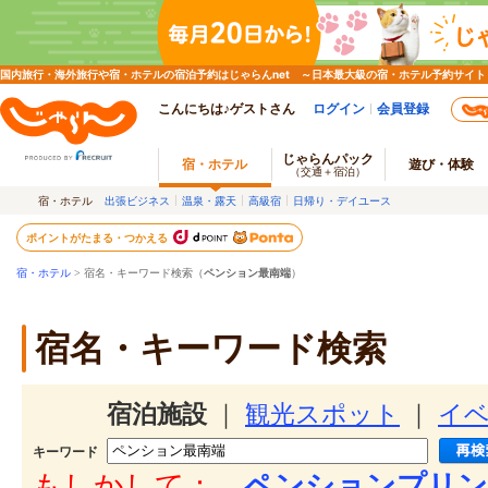
国内旅行・海外旅行や宿・ホテルの宿泊予約はじゃらんnet ～日本最大級の宿・ホテル予約サイト
こんにちは♪ゲストさん
ログイン
会員登録
じゃらんパック
宿・ホテル
遊び・体験
（交通＋宿泊）
宿・ホテル
出張ビジネス
温泉・露天
高級宿
日帰り・デイユース
ポイントがたまる・つかえる
宿・ホテル
> 宿名・キーワード検索（
ペンション最南端
）
宿名・キーワード検索
宿泊施設
｜
観光スポット
｜
イ
キーワード
もしかして：
ペンションプリン