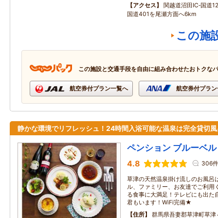
アクセス
関越道沼田IC‐国道12
国道401を尾瀬方面へ6km
この施
この施設と交通手段を自由に組み合わせたおトクな
航空券付プラン一覧へ
航空券付プラン
静かな環境でリフレッシュ！24時間入浴可能な温泉は完全貸切風
ペンション ブルーベル
4.8
306
草津の天然温泉掛け流しのお風呂
ル、ファミリー、お友達でご利用
る食事に大満足！テレビにも出た
君もいます！WiFi完備★
住所
群馬県吾妻郡草津町草津