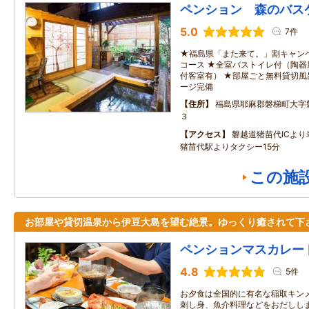
ペンション 森のバス
5.0
7件
★福島県「また来て。」割キャン
コース ★全室バストイレ付（陶
付客室有） ★部屋ごと無料貸切風
ージ完備
住所
福島県耶麻郡磐梯町大字
３
アクセス
磐越道猪苗代ICより
猪苗代駅よりタクシー15分
この施
お部屋や貸切温泉から伊豆大島を望む絶景。ゆっくり癒されて下
ペンションマスカレー
4.8
5件
お夕食は全国的に有名な稲取キン
刺し身、魚介料理などをおだししま