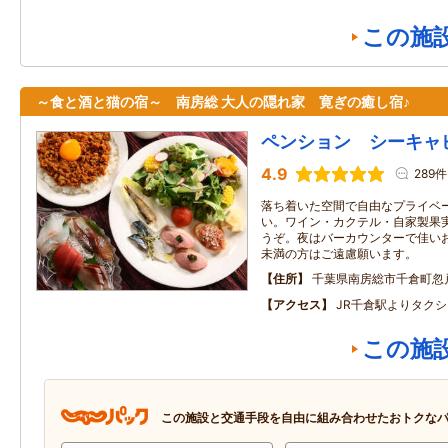
この施
～食と酒と猫の宿～ 南房総 大人の隠れ家 寛ぎの癒し宿♪
ペンション シーキャ
4.9
289件
落ち着いた空間で自由なプライベ
い。ワイン・カクテル・自家製果
うぞ。夜はバーカウンターで佳い
未満の方はご遠慮願います。
住所
千葉県南房総市千倉町忽戸
アクセス
JR千倉駅よりタク
この施
この施設と交通手段を自由に組み合わせたおトクな