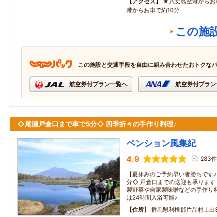
アクセス
★八丈島空港からお
港からお車で約10分
この施
この施設と交通手段を自由に組み合わせたおトクな
航空券付プラン一覧へ
航空券付プラン
◇尾瀬戸倉口まで車で5分◇ 四季折々の手作り料理♪
ペンション風集紀
4.9
283件
【夏休みのご予約早い者勝ちです♪
分◇ 戸倉口までの送迎も承ります
製野菜や自家製味噌などの手作り料
は24時間入浴可能♪
住所
群馬県利根郡片品村土出83