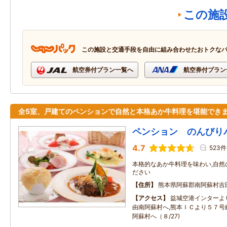
この施
この施設と交通手段を自由に組み合わせたおトクな
航空券付プラン一覧へ
航空券付プラン
全5室、戸建てのペンションで自然と本格あか牛料理を堪能でき
ペンション のんびり
4.7
523件
本格的なあか牛料理を味わい,自然
ださい
住所
熊本県阿蘇郡南阿蘇村吉
アクセス
益城空港インターよ
由南阿蘇村へ,熊本ＩＣより５７号
阿蘇村へ（８/27)