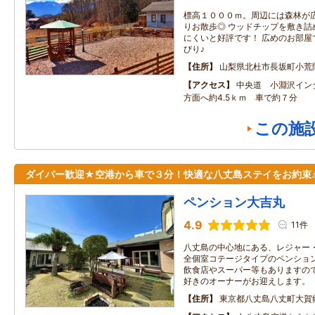
標高１０００ｍ。周辺には森林が
りお散歩◎ ウッドチップを敷き詰
にくいと好評です！ 広めのお部屋
びり♪
住所
山梨県北杜市長坂町小荒
アクセス
中央道 小淵沢イン
方面へ約4.5ｋｍ 車で約７分
この施
ダイバー歓迎★空港から車で３分！快適な八丈島ステイをお約束
ペンション大吉丸
4.9
11件
八丈島の中心地にある、レジャー
全個室コテージタイプのペンショ
飲食店やスーパー等もありますの
好きのオーナーがお迎えします。
住所
東京都八丈島八丈町大賀