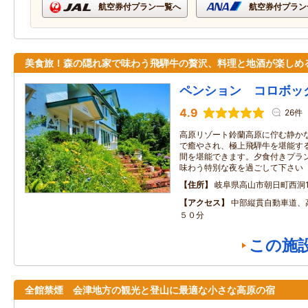
航空券付プラン一覧へ
航空券付プラン
美食旅！森の隠れ家で味わう飛騨牛の贅沢、料理と地酒が楽しめ
ペンション コロボッ
4.9
26件
高原リゾート鈴蘭高原に佇む静か
で癒やされ、極上飛騨牛を堪能す
間を堪能できます。夕食付きプラン
味わう特別な夜を過ごして下さい
住所
岐阜県高山市朝日町西洞16
アクセス
中部縦貫自動車道、
５０分
この施
全館禁煙 会津地方の観光と登山に最適な小さな高原の宿