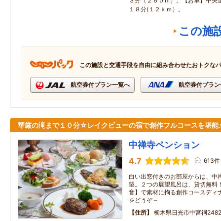
３分（２６０ｍ）。【お車】中央
１８分(１２ｋｍ）。
この施
この施設と交通手段を自由に組み合わせたおトクな
航空券付プラン一覧へ
航空券付プラン
華厳の滝まで１０分☆レイクビューの宿で創作フルコースを堪能
中禅寺ペンション
4.7
613件
白い出窓付きのお部屋からは、中
望。２つの展望風呂は、貸切無料
音】で素材に拘る創作コースディ
をどうぞ～
住所
栃木県日光市中宮祠2482