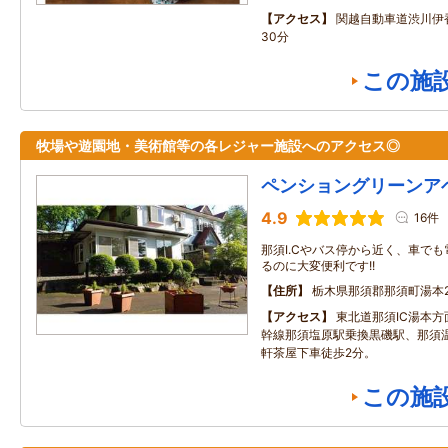
アクセス
関越自動車道渋川伊香
30分
この施
牧場や遊園地・美術館等の各レジャー施設へのアクセス◎
ペンショングリーンア
4.9
16件
那須I.Cやバス停から近く、車で
るのに大変便利です!!
住所
栃木県那須郡那須町湯本2
アクセス
東北道那須IC湯本方
幹線那須塩原駅乗換黒磯駅、那須温
軒茶屋下車徒歩2分。
この施