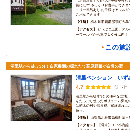
【お部屋食】なのでお子様が寝ち
気にせず ゆっくりお食事ができま
ミリー風呂あり お子様はアレルギ
ご用意できます
住所
栃木県那須郡那須町大島13
アクセス
どうぶつ王国、アル
ーワールドから車で１０分以内！
この施
清里駅から徒歩3分！自家農園の採れたて高原野菜が自慢の宿
清里ペンション いず
4.7
17件
清里駅から徒歩3分の便利な立地
をたっぷり使ったボリューム満点
は萌木の村や清泉寮、家族連れに
色々。
住所
山梨県北杜市高根町清里駅
アクセス
【電車】ＪＲ小海線