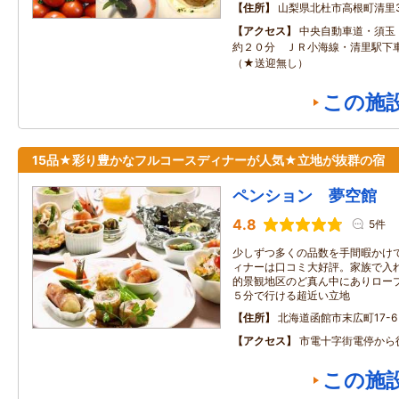
住所
山梨県北杜市高根町清里35
アクセス
中央自動車道・須玉Ｉ
約２０分 ＪＲ小海線・清里駅下
（★送迎無し）
この施
15品★彩り豊かなフルコースディナーが人気★立地が抜群の宿
ペンション 夢空館
4.8
5件
少しずつ多くの品数を手間暇かけ
ィナーは口コミ大好評。家族で入
的景観地区のど真ん中にありロープ
５分で行ける超近い立地
住所
北海道函館市末広町17-6
アクセス
市電十字街電停から
この施