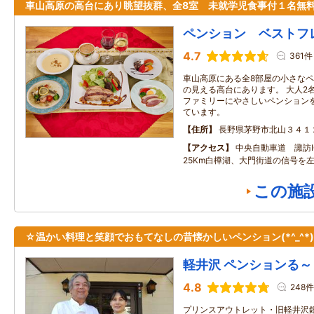
車山高原の高台にあり眺望抜群、全8室 未就学児食事付１名無
ペンション ベストフ
4.7
361件
車山高原にある全8部屋の小さなペ
の見える高台にあります。 大人2
ファミリーにやさしいペンション
ています。
住所
長野県茅野市北山３４１
アクセス
中央自動車道 諏訪I
25Km白樺湖、大門街道の信号を
この施
☆温かい料理と笑顔でおもてなしの昔懐かしいペンション(*^_^*
軽井沢 ペンションる～
4.8
248件
プリンスアウトレット・旧軽井沢