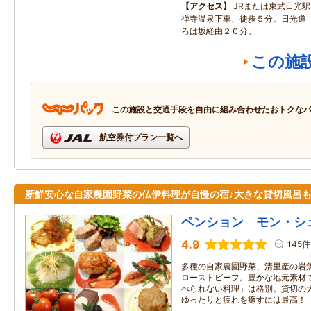
アクセス
JRまたは東武日光
禅寺温泉下車、徒歩５分。日光道（
ろは坂経由２０分。
この施
この施設と交通手段を自由に組み合わせたおトクな
航空券付プラン一覧へ
新鮮安心な自家農園野菜の仏伊料理が自慢の宿♪大きな貸切風呂
ペンション モン・シ
4.9
145件
多種の自家農園野菜、清里産の岩
ローストビーフ。豊かな地元素材
べられない料理」は格別。貸切の
ゆったりと疲れを癒すには最高！