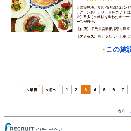
近隣観光地、多数♪貸切風呂は24時
ッグランあり、リードをつければほ
旅】数多くの経験を重ねたオーナ
ースが自慢♪
住所
群馬県吾妻郡嬬恋村鎌原
アクセス
軽井沢駅よりお車に
この施
1
2
3
4
5
6
7
|< 最初
< 前へ
表示 ：