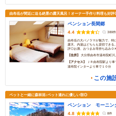
由布岳が間近に迫る絶景の露天風呂！オーナー手作り料理も好評
ペンション長閑郷
4.4
389件
由布岳の大パノラマが魅力で、特
露天、内湯はどちらも貸切できる
評◎お酒、おつまみ等持ち込みＯ
住所
大分県由布市湯布院町川
アクセス
ＪＲ由布院駅より車
湯布院インターより車で１０分
この施
ペットと一緒に森林浴♪ペット連れに優しい宿◎
ペンション モーニン
4.8
8件