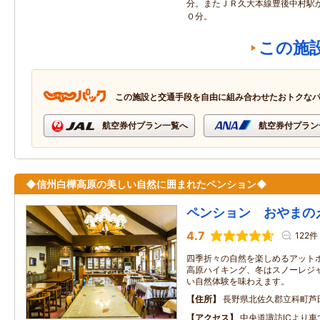
分。またＪＲ久大本線豊後中村駅
０分。
この施
この施設と交通手段を自由に組み合わせたおトクな
航空券付プラン一覧へ
航空券付プラン
◆信州白樺高原の美しい自然に囲まれたペンション◆
ペンション おやまの
4.7
122件
四季折々の自然を楽しめるアットホ
高原ハイキング、冬はスノーレジ
い自然体験を味わえます。
住所
長野県北佐久郡立科町芦田
アクセス
中央道諏訪ICより車