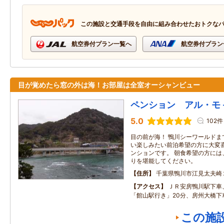
この施設と交通手段を自由に組み合わせたおトクな
航空券付プラン一覧へ
航空券付プラン
目が覚めたら窓の外は海！お部屋は全室オーシャンビュー
ペンション アル・モ
5.0
102件
目の前が海！ 鴨川シーワールドま
い楽しみたい前泊希望の方に大変
ンションです。 朝食希望の方には
りを堪能してください。
住所
千葉県鴨川市江見太夫崎
アクセス
ＪＲ安房鴨川駅下車
「館山駅行き」20分、房州大橋下
この施