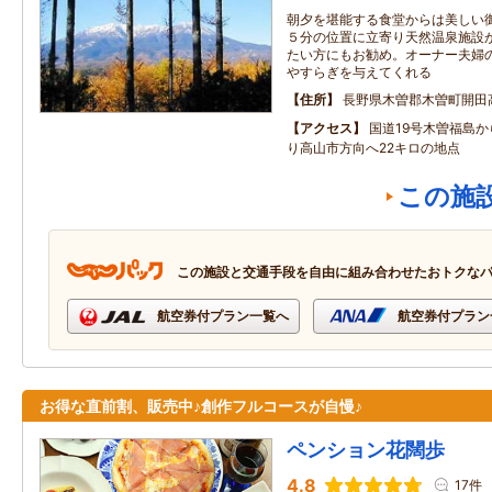
朝夕を堪能する食堂からは美しい
５分の位置に立寄り天然温泉施設
たい方にもお勧め。オーナー夫婦
やすらぎを与えてくれる
住所
長野県木曽郡木曽町開田
アクセス
国道19号木曽福島か
り高山市方向へ22キロの地点
この施
この施設と交通手段を自由に組み合わせたおトクな
航空券付プラン一覧へ
航空券付プラン
お得な直前割、販売中♪創作フルコースが自慢♪
ペンション花闊歩
4.8
17件