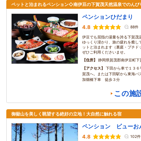
ペットと泊まれるペンション◇南伊豆の下賀茂天然温泉でのんび
ペンションひだまり
4.8
88件
伊豆でも屈指の湯量を誇る下賀茂温
ゆっくり浸かり、旅の疲れを癒して
ットと泊まれます（裏庭・プチドッ
ぜひご利用くださいませ。
住所
静岡県賀茂郡南伊豆町下
アクセス
下田から車で１３６
賀茂へ。または下田駅から東海バ
加畑橋下車 徒歩３分
この施
御嶽山を美しく眺望する絶好の立地！大自然に触れる宿
ペンション ビューお
4.8
102件