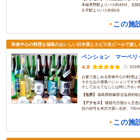
本線茅野駅よりバス約45分、北陸
久平駅よりバス約60分
この施
和食中心の料理を福島のおいしい日本酒とエビス生ビールで楽し
ペンション マーベリ
4.8
323
お箸で楽しめる和食中心の料理は
小さな山小屋風ペンションですが
そしておもてなしには特に力をい
住所
福島県耶麻郡北塩原村桧
アクセス
猪苗代方面から五色
目の信号を米沢方面へ右折、150
この施