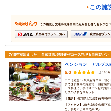
この施
この施設と交通手段を自由に組み合わせたおトクな
航空券付プラン一覧へ
航空券付プラン
7/18空室出ました 自家菜園♪好評創作コース料理＆自家製パン
ペンション アルプス
5.0
185件
口コミ総合5♪ 白馬五竜スキー場
まで徒歩圏内の好立地！ 自家製野
ース料理に、手作りパンも大好評♪
た後の疲れをリセット。
住所
長野県北安曇郡白馬村神城2
アクセス
JR大糸線神城駅下
分。長野ICより車で約60分