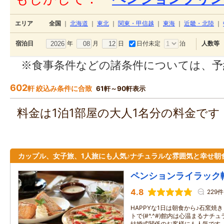
エリア
全国
｜
北海道
｜
東北
｜
関東・甲信越
｜
東海
｜
近畿・北陸
｜
年
月
日
日付未定
泊
宿泊日
人数等
※食事条件などの諸条件については、予
602
軒 絞込み条件に合致
61軒～90軒表示
料金は1泊1部屋の大人1名分の料金で
カップル、女子旅、1人旅にも人気♪ナチュラルな雰囲気と幸せ朝
ペンションライラック
4.8
229件
HAPPYな1日は朝食から♪石窯焼
トで(#^.^#)館内は心温まるナ
結婚式関係のお客様にも人気です