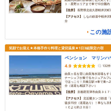
ト・星野エリアまで車で10分圏内
住所
長野県北佐久郡軽井沢町
アクセス
しなの鉄道中軽井沢
分
この施
笑顔でお迎え★本格手作り料理と貸切温泉★1日3組限定の宿
ペンション マリンハ
4.9
132件
由良ヶ岳を背に由良海水浴場もすぐ
ナーシェフが奏でるカジュアルフレ
でほっこり！天橋立駅→車で東へ20
分（送迎も相談下さい）
住所
京都府宮津市由良３１７
アクセス
北近畿タンゴ鉄道「
徒歩15分（送迎あり）！車なら京
ＩＣより約２０分！