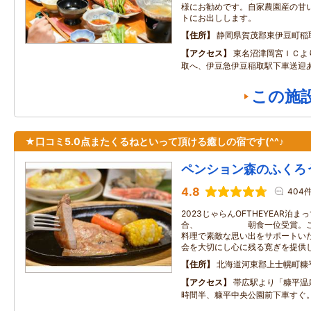
様にお勧めです。自家農園産の甘
トにお出しします。
住所
静岡県賀茂郡東伊豆町稲取2
アクセス
東名沼津岡宮ＩＣよ
取へ、伊豆急伊豆稲取駅下車送迎
この施
★口コミ5.0点またくるねといって頂ける癒しの宿です(^^♪
ペンション森のふくろ
4.8
404
2023じゃらんOFTHEYEAR泊
合、 朝食一位受賞。これ
料理で素敵な思い出をサポートい
会を大切にし心に残る寛ぎを提供
住所
北海道河東郡上士幌町糠
アクセス
帯広駅より「糠平温
時間半、糠平中央公園前下車すぐ