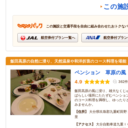
この施
この施設と交通手段を自由に組み合わせたおトクな
航空券付プラン一覧へ
航空券付プラン
飯田高原の自然に浸り、天然温泉や和洋折衷のコース料理を堪能
ペンション 草原の風
4.9
362件
飯田高原の風に浸り、雄大なくじ
ばらしい場所にたたずむペンショ
のコース料理を満喫し、ゆったり
みませんか。
住所
大分県玖珠郡九重町田野
里
アクセス
大分自動車道九重Ｉ