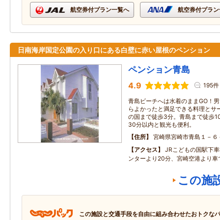
航空券付プラン一覧へ
航空券付プラン
日南海岸国定公園の入り口にある白壁に赤い屋根のペンション
ペンション青島
4.9
195件
青島ビーチへは水着のままGO！男
らよかったと満足できる料理とサ
の国まで徒歩3分。青島まで徒歩1
30分以内と観光も便利。
住所
宮崎県宮崎市青島１－６
アクセス
JRこどもの国駅下
ンターより20分、宮崎空港より車
この施
この施設と交通手段を自由に組み合わせたおトクな