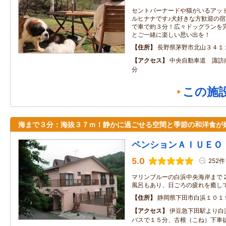
セントバーナードや猫がいるアッ
ルヒナナです♪犬好きな方歓迎の
で車で約３分！広々ドッグランを
とご一緒に楽しい思い出を！
住所
長野県茅野市北山３４１
アクセス
中央自動車道 諏訪南
分
この施
海まで３分：海抜３７ｍ！静かに過ごせる空間と季節の和洋食が
ペンションＡＩＵＥＯ
5.0
252件
マリンブルーの白浜中央海岸まで２
風呂もあり、日ごろの疲れを癒し
住所
静岡県下田市白浜１０１
アクセス
伊豆急下田駅より白
バスで１５分、古根（こね）下車