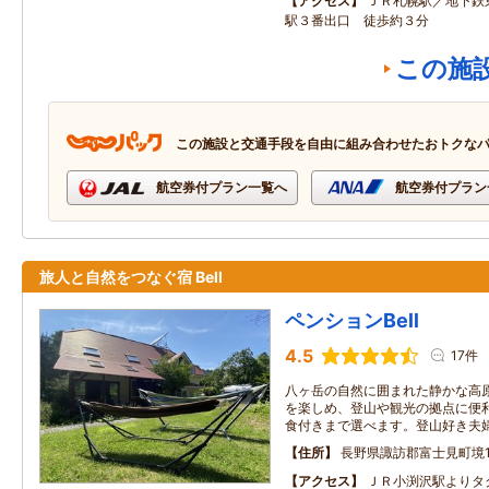
アクセス
ＪＲ札幌駅／地下鉄
駅３番出口 徒歩約３分
この施
この施設と交通手段を自由に組み合わせたおトクな
航空券付プラン一覧へ
航空券付プラン
旅人と自然をつなぐ宿 Bell
ペンションBell
4.5
17件
八ヶ岳の自然に囲まれた静かな高
を楽しめ、登山や観光の拠点に便
食付きまで選べます。登山好き夫
住所
長野県諏訪郡富士見町境10
アクセス
ＪＲ小渕沢駅よりタ