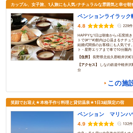
カップル、女子旅、1人旅にも人気♪ナチュラルな雰囲気と幸せ朝
ペンションライラック
4.8
229件
HAPPYな1日は朝食から♪石窯焼
トで(#^.^#)館内は心温まるナ
結婚式関係のお客様にも人気です
ト・星野エリアまで車で10分圏内
住所
長野県北佐久郡軽井沢町
アクセス
しなの鉄道中軽井沢
分
この施
笑顔でお迎え★本格手作り料理と貸切温泉★1日3組限定の宿
ペンション マリンハ
4.9
132件