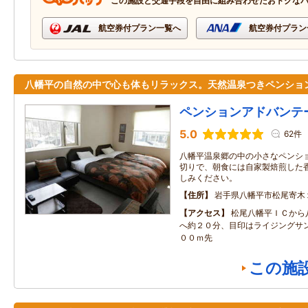
この施設と交通手段を自由に組み合わせたおトクな
航空券付プラン一覧へ
航空券付プラン
八幡平の自然の中で心も体もリラックス。天然温泉つきペンショ
ペンションアドバンテ
5.0
62件
八幡平温泉郷の中の小さなペンシ
切りで、朝食には自家製焙煎した
しみください。
住所
岩手県八幡平市松尾寄木
アクセス
松尾八幡平ＩＣから
へ約２０分、目印はライジングサ
００ｍ先
この施