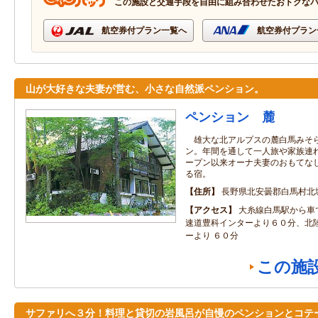
この施設と交通手段を自由に組み合わせたおトクな
航空券付プラン一覧へ
航空券付プラン
山が大好きな夫妻が営む、小さな自然派ペンション。
ペンション 麓
雄大な北アルプスの麓白馬みそら
ン。年間を通して一人旅や家族連
ープン以来オーナ夫妻のおもてな
る宿。
住所
長野県北安曇郡白馬村北
アクセス
大糸線白馬駅から車
速道豊科インターより６０分、北
ーより ６０分
この施
サファリへ３分！料理と貸切の岩風呂が自慢のペンションとコテ