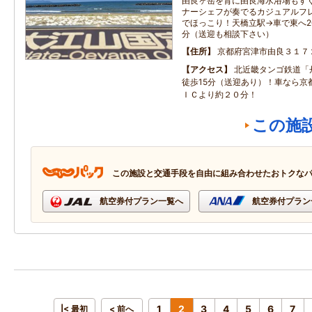
由良ヶ岳を背に由良海水浴場もすぐ
ナーシェフが奏でるカジュアルフレ
でほっこり！天橋立駅→車で東へ20
分（送迎も相談下さい）
住所
京都府宮津市由良３１７
アクセス
北近畿タンゴ鉄道「
徒歩15分（送迎あり）！車なら京
ＩＣより約２０分！
この施
この施設と交通手段を自由に組み合わせたおトクな
航空券付プラン一覧へ
航空券付プラン
1
2
3
4
5
6
7
|< 最初
< 前へ