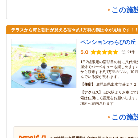
この施
テラスから海と朝日が見える宿☆約1万羽の鶴は今が見頃です！
ペンションわらびの丘
5.0
21件
1日2組限定の宿◎目の前に八代海
屋外でバーベキューも楽しめます
から渡来する約1万羽のツル。10
んでいる姿が見れます。
住所
鹿児島県出水市荘２７２
アクセス
出水駅よりお車にて
索は住所にて設定をお願いします
場所へ案内されます
この施