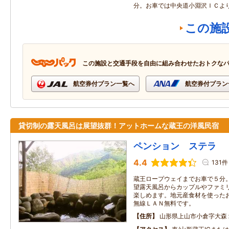
分。お車では中央道小淵沢ＩＣよ
この施
この施設と交通手段を自由に組み合わせたおトクな
航空券付プラン一覧へ
航空券付プラン
貸切制の露天風呂は展望抜群！アットホームな蔵王の洋風民宿
ペンション ステラ
4.4
131件
蔵王ロープウェイまでお車で５分
望露天風呂からカップルやファミ
楽しめます。地元産食材を使った
無線ＬＡＮ無料です。
住所
山形県上山市小倉字大森