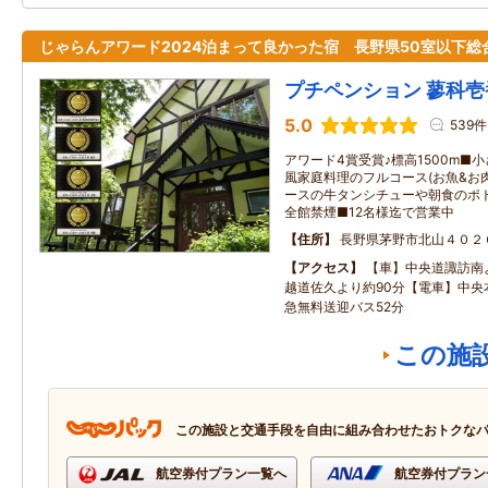
じゃらんアワード2024泊まって良かった宿 長野県50室以下総
プチペンション 蓼科壱
5.0
539件
アワード4賞受賞♪標高1500m■
風家庭料理のフルコース(お魚&お肉
ースの牛タンシチューや朝食のポ
全館禁煙■12名様迄で営業中
住所
長野県茅野市北山４０２
アクセス
【車】中央道諏訪南よ
越道佐久より約90分【電車】中央
急無料送迎バス52分
この施
この施設と交通手段を自由に組み合わせたおトクな
航空券付プラン一覧へ
航空券付プラン