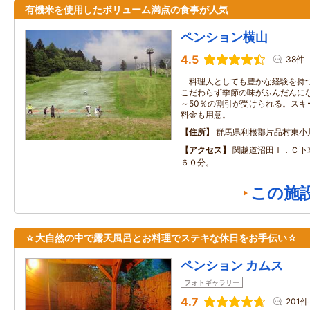
有機米を使用したボリューム満点の食事が人気
ペンション横山
4.5
38件
料理人としても豊かな経験を持つ
こだわらず季節の味がふんだんに
～50％の割引が受けられる。スキ
料金も用意。
住所
群馬県利根郡片品村東小
アクセス
関越道沼田Ｉ．Ｃ下
６０分。
この施
☆大自然の中で露天風呂とお料理でステキな休日をお手伝い☆
ペンション カムス
フォトギャラリー
4.7
201件