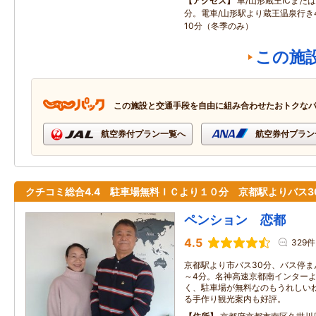
アクセス
車/山形蔵王ICまたは
分。電車/山形駅より蔵王温泉行き
10分（冬季のみ）
この施
この施設と交通手段を自由に組み合わせたおトクな
航空券付プラン一覧へ
航空券付プラン
クチコミ総合4.4 駐車場無料ＩＣより１０分 京都駅よりバス3
ペンション 恋都
4.5
329件
京都駅より市バス30分、バス停ま
～4分。名神高速京都南インターよ
く、駐車場が無料なのもうれしい
る手作り観光案内も好評。