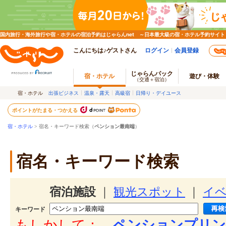
国内旅行・海外旅行や宿・ホテルの宿泊予約はじゃらんnet ～日本最大級の宿・ホテル予約サイト
こんにちは♪ゲストさん
ログイン
会員登録
じゃらんパック
宿・ホテル
遊び・体験
（交通＋宿泊）
宿・ホテル
出張ビジネス
温泉・露天
高級宿
日帰り・デイユース
ポイントがたまる・つかえる
宿・ホテル
> 宿名・キーワード検索（
ペンション最南端
）
宿名・キーワード検索
宿泊施設
｜
観光スポット
｜
イ
キーワード
もしかして：
ペンションプリン