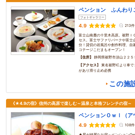
ペンション ふんわり
フォトギャラリー
4.9
213件
富士山南麓の十里木高原。裾野ＩＣ
セス。富士サファリパークや富士
分！貸切の岩風呂や創作料理、自
コテージこだまもオープン！
住所
静岡県裾野市須山２２５
アクセス
東名裾野ICより車で
があり滑り止め必携
この施
《★4.9の宿》信州の高原で楽しむ～温泉と本格フレンチの宿～
ペンションＯｗｌ（ア
4.9
108件
★星が綺麗なお宿～ペンションOw