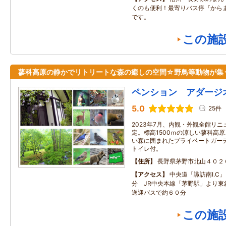
くのも便利！最寄りバス停『から
です。
この施
蓼科高原の静かでリトリートな森の癒しの空間☆野鳥等動物が集
ペンション アダージ
5.0
25件
2023年7月、内観・外観全館リニ
定。標高1500ｍの涼しい蓼科高
い森に囲まれたプライベートガー
トイレ付。
住所
長野県茅野市北山４０２
アクセス
中央道「諏訪南I.C
分 JR中央本線「茅野駅」より東
送迎バスで約６０分
この施