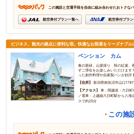
この施設と交通手段を自由に組み合わせたおトクな
航空券付プラン一覧へ
航空券付プラン
ビジネス、観光の拠点に便利な宿。快適なお部屋をリーズナブル
ペンション カム
春の新緑、山菜採り 秋の紅葉、夜
ずご滞在をお楽しみいただけます 
った創作料理や自家製パンが好評 
住所
新潟県南魚沼市山口1787
アクセス
車：関越道・六日町I
／電車：上越線六日町駅から八海
スで約25分
この施