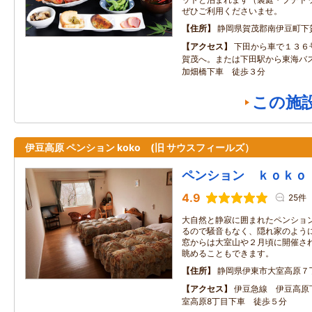
ぜひご利用くださいませ。
住所
静岡県賀茂郡南伊豆町下
アクセス
下田から車で１３６
賀茂へ。または下田駅から東海バ
加畑橋下車 徒歩３分
この施
伊豆高原 ペンション koko (旧 サウスフィールズ）
ペンション ｋｏｋｏ
4.9
25件
大自然と静寂に囲まれたペンション
るので騒音もなく、隠れ家のよう
窓からは大室山や２月頃に開催さ
眺めることもできます。
住所
静岡県伊東市大室高原７
アクセス
伊豆急線 伊豆高原
室高原8丁目下車 徒歩５分