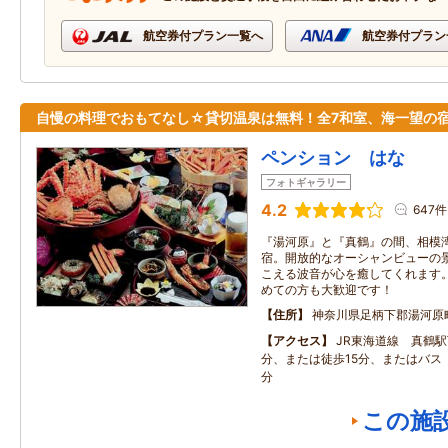
航空券付プラン一覧へ
航空券付プラン
自慢の料理でおもてなし☆貸切温泉は無料！全7和室、海一望の
ペンション はな
フォトギャラリー
4.2
647件
『湯河原』と『真鶴』の間、相模
宿。開放的なオーシャンビューの
こえる波音が心を癒してくれます
めての方も大歓迎です！
住所
神奈川県足柄下郡湯河原
アクセス
JR東海道線 真鶴
分、または徒歩15分、またはバス
分
この施