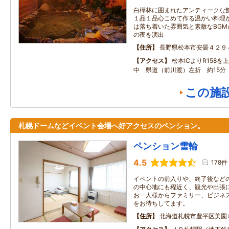
白樺林に囲まれたアンティークな
１品１品心こめて作る温かい料理
は落ち着いた雰囲気と素敵なBG
の夜を演出
住所
長野県松本市安曇４２９
アクセス
松本ICよりR158
中 県道（前川渡）左折 約15分
この施
札幌ドームなどイベント会場へ好アクセスのペンション。
ペンション雪輪
4.5
178件
イベントの前入りや、終了後など
の中心地にも程近く、観光や出張
お一人様からファミリー、ビジネ
をお待ちしてます。
住所
北海道札幌市豊平区美園