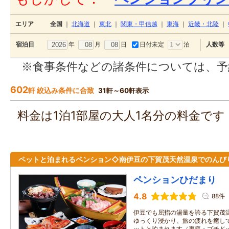
エリア
全国
｜
北海道
｜
東北
｜
関東・甲信越
｜
東海
｜
近畿・北陸
｜
年
月
日
日付未定
泊
宿泊日
人数等
※食事条件などの諸条件については、予
602
軒 絞込み条件に合致
31軒～60軒表示
料金は1泊1部屋の大人1名分の料金で
ペットと泊まれるペンション◇南伊豆の下賀茂天然温泉でのんび
ペンションひだまり
4.8
88件
伊豆でも屈指の湯量を誇る下賀茂温
ゆっくり浸かり、旅の疲れを癒して
ットと泊まれます（裏庭・プチドッ