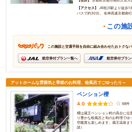
住所
京都府京都市南区久世川
アクセス
JR桂川駅より徒歩1
バスで約30分。 名神高速京都南I
この施
この施設と交通手段を自由に組み合わせたおトクな
航空券付プラン一覧へ
航空券付プラン
アットホームな雰囲気と季節のお料理、桧風呂でごゆったり～
ペンション櫻
4.0
68件
櫻は蔵王ペンション村の高台に位
り豊かな桧風呂と旬のお料理でゆ
空鑑賞も楽しめます。蔵王温泉ま
談）