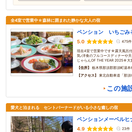
全4室で営業中☆森林に囲まれた静かな大人の宿
ペンション いちごみ
5.0
475件
現在4室で営業中です☆露天風呂
気♪洋食のフルコースディナーや
じゃらんOF THE YEAR 2025
住所
栃木県那須郡那須町湯本65
アクセス
東北自動車道「那須I
この施
愛犬と泊まれる セントバーナードがいる小さな癒しの宿
ペンションメーベルヒ
4.9
23件