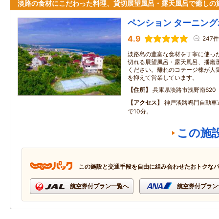
淡路の食材にこだわった料理、貸切展望風呂・露天風呂で癒しの
ペンション ターニン
4.9
247件
淡路島の豊富な食材を丁寧に使っ
切れる展望風呂・露天風呂、播磨
ください。離れのコテージ棟が人
を抑えて営業しています。
住所
兵庫県淡路市浅野南620
アクセス
神戸淡路鳴門自動車
で10分。
この施
この施設と交通手段を自由に組み合わせたおトクな
航空券付プラン一覧へ
航空券付プラン