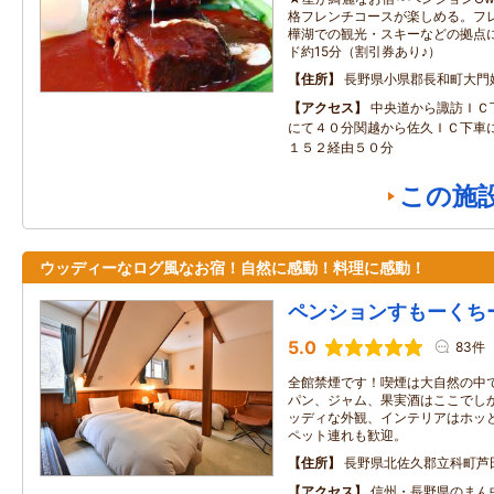
格フレンチコースが楽しめる。フレ
樺湖での観光・スキーなどの拠点
ド約15分（割引券あり♪）
住所
長野県小県郡長和町大門
アクセス
中央道から諏訪ＩＣ
にて４０分関越から佐久ＩＣ下車
１５２経由５０分
この施
ウッディーなログ風なお宿！自然に感動！料理に感動！
ペンションすもーくち
5.0
83件
全館禁煙です！喫煙は大自然の中で
パン、ジャム、果実酒はここでし
ッディな外観、インテリアはホッ
ペット連れも歓迎。
住所
長野県北佐久郡立科町芦
アクセス
信州・長野県のまん