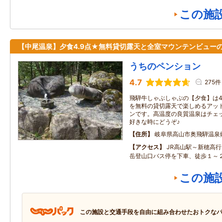
この施
【中尾温泉】夕食4.9点★無料貸切露天と全室マウンテンビュー
うちのペンション
4.7
275件
飛騨牛しゃぶしゃぶの【夕食】は4
を無料の貸切露天で楽しめるアッ
ンです。高温度の良質温泉はチェ
好きな時にどうぞ♪
住所
岐阜県高山市奥飛騨温泉
アクセス
JR高山駅～新穂高
岳登山口バス停を下車、徒歩１～
この施
この施設と交通手段を自由に組み合わせたおトクな