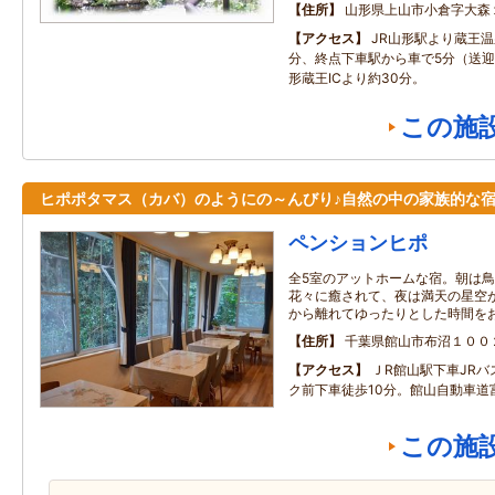
住所
山形県上山市小倉字大森
アクセス
JR山形駅より蔵王温
分、終点下車駅から車で5分（送
形蔵王ICより約30分。
この施
ヒポポタマス（カバ）のようにの～んびり♪自然の中の家族的な
ペンションヒポ
全5室のアットホームな宿。朝は
花々に癒されて、夜は満天の星空
から離れてゆったりとした時間を
住所
千葉県館山市布沼１００
アクセス
ＪR館山駅下車JR
ク前下車徒歩10分。館山自動車道富
この施