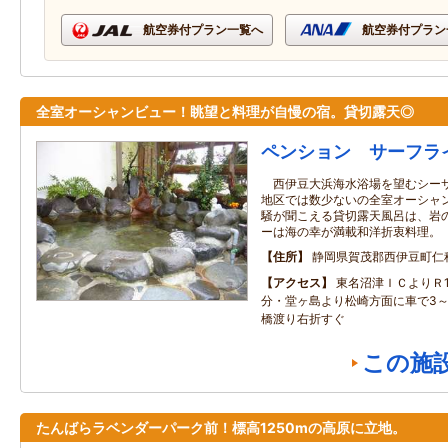
航空券付プラン一覧へ
航空券付プラン
全室オーシャンビュー！眺望と料理が自慢の宿。貸切露天◎
ペンション サーフラ
西伊豆大浜海水浴場を望むシーサ
地区では数少ないの全室オーシャ
騒が聞こえる貸切露天風呂は、岩
ーは海の幸が満載和洋折衷料理。
住所
静岡県賀茂郡西伊豆町仁科5
アクセス
東名沼津ＩＣよりＲ1
分・堂ヶ島より松崎方面に車で3～4
橋渡り右折すぐ
この施
たんばらラベンダーパーク前！標高1250mの高原に立地。