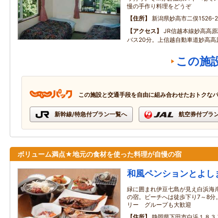
慢の手作り料理をどうぞ
住所
新潟県妙高市二俣1526-2
アクセス
JR信越本線妙高高
バス20分。上信越自動車道妙高高原
この施
この施設と交通手段を自由に組み合わせたおトクな
新幹線/特急付プラン一覧へ
航空券付プラ
ボリューム満点★地元の食材を使った料理が自慢の宿
和風ペンションとよし
緑に囲まれ伊豆七島が見え白浜海
の宿。ビーチへは徒歩下り7～8分
リー グループも大歓迎
住所
静岡県下田市白浜１８３