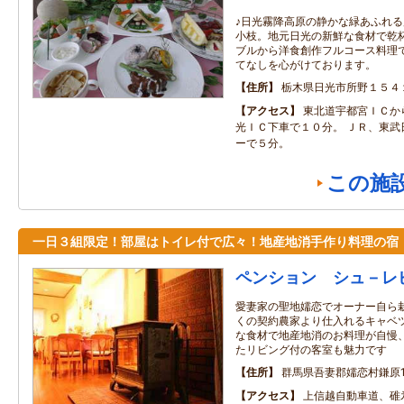
♪日光霧降高原の静かな緑あふれ
小枝。地元日光の新鮮な食材で乾
ブルから洋食創作フルコース料理
てなしを心がけております。
住所
栃木県日光市所野１５４
アクセス
東北道宇都宮ＩＣか
光ＩＣ下車で１０分。 ＪＲ、東武
ーで５分。
この施
一日３組限定！部屋はトイレ付で広々！地産地消手作り料理の宿
ペンション シュ－レ
愛妻家の聖地嬬恋でオーナー自ら
くの契約農家より仕入れるキャベ
な食材で地産地消のお料理が自慢
たリビング付の客室も魅力です
住所
群馬県吾妻郡嬬恋村鎌原105
アクセス
上信越自動車道、碓