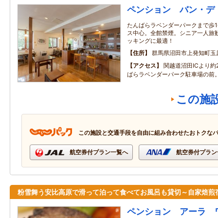
ペンション バン・デ
たんばらラベンダーパークまで歩
ス中心。全館禁煙。シニア一人旅
ッキングに最適！
住所
群馬県沼田市上発知町玉
アクセス
関越道沼田ICより約
ばらラベンダーパーク駐車場の前
この施
この施設と交通手段を自由に組み合わせたおトクな
航空券付プラン一覧へ
航空券付プラン
粉雪舞う安比高原で滑って泊って食べてお風呂も貸切～自家焙煎
ペンション アーラ 