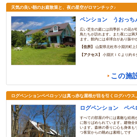
天気の良い朝のお庭散策と、夜の星空がロマンチック♪
ペンション うおっち
広い芝生の庭には四季折々の花が
鳥たちが訪れます。また夜には満
ます。館内には卓球台があり賑や
住所
山梨県北杜市小淵沢町上
アクセス
小淵沢ＩＣより約６
この施
ログペンションペペロッソは真っ赤な屋根が目を引くログハウス
ログペンション ペペ
すべての部屋の中には素敵な絵画
に散りばめられています。建物全
います。森林の香りに心も身体も
つ客室からの眺めは素晴しです