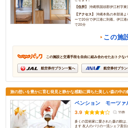
住所
沖縄県国頭郡伊江村字東
アクセス
沖縄本島の本部港よ
ーで20分で伊江港に到着。伊江港
で20分
この施
この施設と交通手段を自由に組み合わせたおトクな
航空券付プラン一覧へ
航空券付プラン
旅の想いを豊かに育む発見と静かな感動に満ちた美しい森の中の
ペンション モーツァ
3.9
11件
多くの芸術家に愛された森の館は
ます 友人のパリの一流シェフ直伝