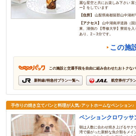
麗な星空と共にお楽しみ下さい 富
ー】をしています
住所
山梨県南都留郡山中湖村
アクセス
山中湖南岸道路（国
東、湖側の 【専修大学】寮前を入
あり、2～3分です。
この施
この施設と交通手段を自由に組み合わせたおトクな
新幹線/特急付プラン一覧へ
航空券付プラ
手作りの焼き立てパンと料理が人気♪アットホームなペンション♪
ペンションクロワッサ
朝は人数に合わせ焼き上げるサクサ
湾で揚がった新鮮な魚介類をメイ