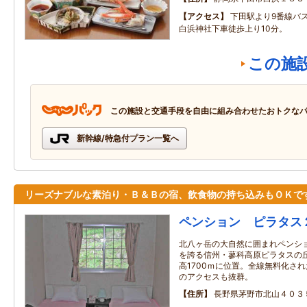
アクセス
下田駅より9番線バ
白浜神社下車徒歩上り10分。
この施
この施設と交通手段を自由に組み合わせたおトクな
新幹線/特急付プラン一覧へ
リーズナブルな素泊り・Ｂ＆Ｂの宿、飲食物の持ち込みもＯＫで
ペンション ピラタス
北八ヶ岳の大自然に囲まれペンシ
を誇る信州・蓼科高原ピラタスの丘
高1700ｍに位置。全線無料化された
のアクセスも抜群。
住所
長野県茅野市北山４０３