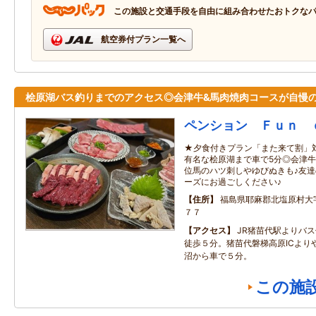
この施設と交通手段を自由に組み合わせたおトクな
航空券付プラン一覧へ
桧原湖バス釣りまでのアクセス◎会津牛&馬肉焼肉コースが自慢
ペンション Ｆｕｎ 
★夕食付きプラン「また来て割」対
有名な桧原湖まで車で5分◎会津牛
位馬のハツ刺しやゆびぬきも♪友
ーズにお過ごしください♪
住所
福島県耶麻郡北塩原村大
７７
アクセス
JR猪苗代駅よりバ
徒歩５分。猪苗代磐梯高原ICより
沼から車で５分。
この施