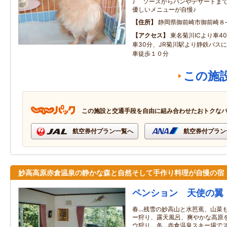
♪ ソースからパンやデザートまで
優しいメニューが自慢♪
住所
静岡県御前崎市御前崎８
アクセス
東名菊川ICより車4
車30分、JR菊川駅より静鉄バス
車徒歩１０分
この施
この施設と交通手段を自由に組み合わせたおトクな
航空券付プラン一覧へ
航空券付プラン
妙高高原赤倉温泉の静かな森と自然そして手作り料理が自慢の宿
ペンション 天使の翼
春…残雪の妙高山と水芭蕉、山菜
ー狩り、露天風呂、爽やかな高原
ウ狩り。冬…赤倉温泉スキー場で