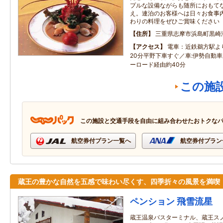
プルな設備ながらも随所におもて
え。連泊のお客様へは日々お食事
わりの料理をぜひご賞味ください
住所
三重県志摩市浜島町黒崎
アクセス
電車：近鉄鵜方駅よ
20分平野下車すぐ／車:伊勢自動車
ーロード経由約40分
この施
この施設と交通手段を自由に組み合わせたおトクな
航空券付プラン一覧へ
航空券付プラン
蔵王の豊かな自然を五感で味わい尽くす、四季折々の風景を満喫
ペンション 飛雪流星
蔵王温泉バスターミナル、蔵王ス