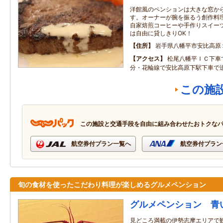
洋館風のペンションは大きな窓か
す。オーナーが腕を振るう創作料
自家焙煎コーヒーや手作りスイー
は自由に貸しきりOK！
住所
岩手県八幡平市安比高原
アクセス
松尾八幡平ＩＣ下車
分・花輪線で安比高原下駅下車で
この施
この施設と交通手段を自由に組み合わせたおトクな
航空券付プラン一覧へ
航空券付プラン
旬の食材を使ったこだわり料理が楽しめるグルメペンション
グルメペンション 青
見どころ満載の伊勢志摩エリアで