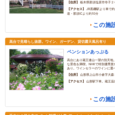
住所
栃木県那須塩原市寺子２
アクセス
JR黒磯駅より車で
道・那須ICより約10分
この施
高台で見晴らし抜群。ワイン、ガーデン、貸切露天風呂有り
ペンションあっぷる
高台にあり蔵王連山一望の別天地
な景色を満喫。NHKで特別優秀賞
あり。ワインセラーのワインに選
住所
山形県上山市小倉字大森
アクセス
山形駅下車。蔵王温
この施