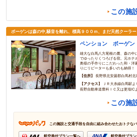
この施
ボーゲンは森の中,騒音を離れ、標高９００ｍ、まだ天然クーラー
ペンション ボーゲン
雄大な白馬八方尾根の麓、森の中
でゆったりくつろげる宿。元ホテ
奥様の手作りにこだわった和・洋
りにリピーターも多いのも納得！
住所
長野県北安曇郡白馬村北
アクセス
ＪＲ大糸線白馬駅よ
長野自動車道豊科ＩＣ又は更埴IC
この施
この施設と交通手段を自由に組み合わせたおトクな
航空券付プラン一覧へ
航空券付プラン