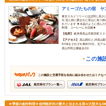
アミーゴたちの宿 ヤ
東京スカイツリーとほぼ同じ高さに
分 花と緑に囲まれた里山に有り静
れています ★水晶のように澄んだ
料理、コーヒーに大活躍★
住所
岐阜県高山市新宮町３３
アクセス
高山西ICとJR高山
R158をそれぞれ車約10分。北ア
原山市民公園徒歩2分
この施
この施設と交通手段を自由に組み合わせたおトクな
航空券付プラン一覧へ
航空券付プラン
★季節の創作料理★信州軽井沢の愛犬と泊まれる宿≪大型犬もO