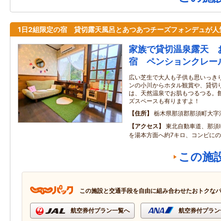
1日2組限定の宿 貸切露天風呂とあつあつチーズフォンデュが人
家族で貸切温泉露天 
宿 ペンションクレー
広い芝生で大人も子供も思いっき
ンの小川からホタル観賞や、貸切
は、天然温泉でお肌もつるつる。
ズスペースも有りますよ！
住所
栃木県那須郡那須町大字湯本
アクセス
東北自動車道、那須
を湯本方面へ約7キロ、コンビに
この施
この施設と交通手段を自由に組み合わせたおトクな
航空券付プラン一覧へ
航空券付プラン