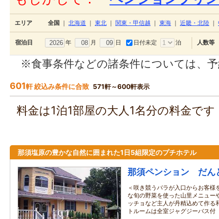
エリア
全国
｜
北海道
｜
東北
｜
関東・甲信越
｜
東海
｜
近畿・北陸
｜
年
月
日
日付未定
泊
宿泊日
人数等
※食事条件などの諸条件については、予
601
軒 絞込み条件に合致
571軒～600軒表示
料金は1泊1部屋の大人1名分の料金で
那須塩原の豊かな自然に囲まれた1日5組限定のプチホテル
那須ペンション だん
＜咲き競うバラが入口からお客様
な旬の野菜を使った山里メニュー
ッチョなど主人が丹精込めて作る
トルームは全室ジャグジーバス付