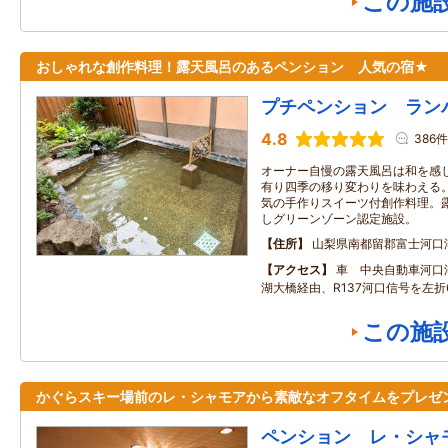
この施
おしゃれな創作料理！露天風呂のあるペンション 人気の宿★
プチペンション ラン
4.8
386件
オーナー自慢の露天風呂は和を感
有り四季の移り変わりを味わえる
気の手作りスイーツ付創作料理。露
しグリーンゾーン認定施設。
住所
山梨県南都留郡富士河口
アクセス
車 中央自動車河口湖
湖大橋経由、R137河口信号を左折
この施
かぐらスキー場前のレ・シャモアから素敵なオフタイムをプレゼ
ペンション レ・シャ