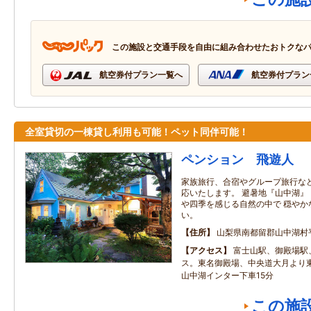
この施設と交通手段を自由に組み合わせたおトクな
航空券付プラン一覧へ
航空券付プラン
全室貸切の一棟貸し利用も可能！ペット同伴可能！
ペンション 飛遊人
家族旅行、合宿やグループ旅行な
応いたします。 避暑地『山中湖』
や四季を感じる自然の中で 穏やか
い。
住所
山梨県南都留郡山中湖村
アクセス
富士山駅、御殿場駅
ス。東名御殿場、中央道大月より
山中湖インター下車15分
この施