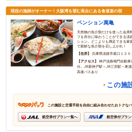
現役の漁師がオーナー！大阪湾を望む高台にある食道楽の宿
ペンション萬亀
天然物の魚介類だけを使った会席
フを存分に味わうことができる淡
ション。どこよりも満足できる家
で新鮮な魚介類を召し上がれ！
住所
兵庫県淡路市釜口１２０
アクセス
神戸淡路鳴門自動車道
分。JR新神戸駅～JR三宮駅～東
高速バスあり
この施
この施設と交通手段を自由に組み合わせたおトクな
航空券付プラン一覧へ
航空券付プラン