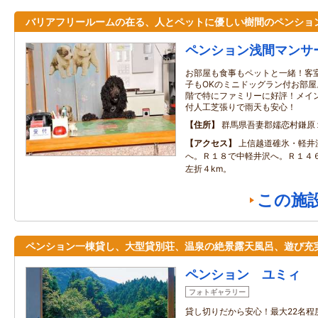
バリアフリールームの在る、人とペットに優しい樹間のペンショ
ペンション浅間マンサ
お部屋も食事もペットと一緒！客
子もOKのミニドッグラン付お部屋
階で特にファミリーに好評！メイ
付人工芝張りで雨天も安心！
住所
群馬県吾妻郡嬬恋村鎌原
アクセス
上信越道碓氷・軽井
へ。Ｒ１８で中軽井沢へ。Ｒ１４
左折４km。
この施
ペンション一棟貸し、大型貸別荘、温泉の絶景露天風呂、遊び充
ペンション ユミィ
フォトギャラリー
貸し切りだから安心！最大22名程