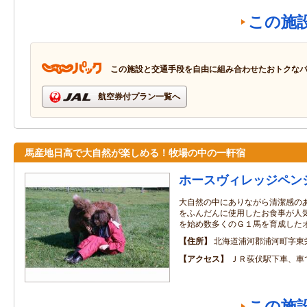
この施
この施設と交通手段を自由に組み合わせたおトクな
航空券付プラン一覧へ
馬産地日高で大自然が楽しめる！牧場の中の一軒宿
ホースヴィレッジペン
大自然の中にありながら清潔感の
をふんだんに使用したお食事が人
を始め数多くのＧ１馬を育成した
住所
北海道浦河郡浦河町字東
アクセス
ＪＲ荻伏駅下車、車
この施