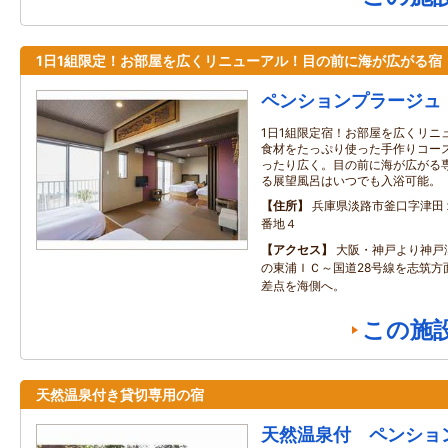
1日1組限定！お部屋を広くリニューアル！目の前に海が広がる宿
ペンションプラージュ
1日1組限定宿！お部屋を広くリニ
食材をたっぷり使った手作りコー
ったり広く。目の前に海が広がる
る展望風呂はいつでも入浴可能。
住所
兵庫県淡路市釜口字津田
番地４
アクセス
大阪・神戸より神戸
の東浦ＩＣ～国道28号線を志筑方
差点を海側へ。
この施
天然温泉付き貸切専用の宿
天然温泉付 ペンショ