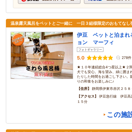
温泉露天風呂をペットとご一緒に 一日３組様限定のおもてなし
伊豆 ペットと泊まれ
ョン マーフィ
フォトギャラリー
5.0
278件
★１０年連続総合4つ星以上★２
犬でも安心。海を望み、緑に囲ま
たりした時間をお過ごし下さい。
りの和食をお楽しみに♪
住所
静岡県伊東市赤沢２５８
アクセス
伊豆急行線 伊豆高
１５分
この施