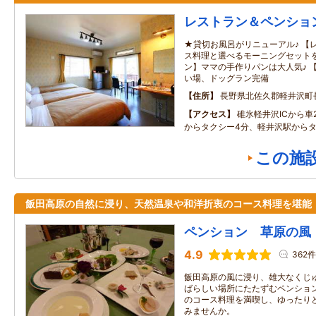
レストラン＆ペンショ
★貸切お風呂がリニューアル♪ 【
ス料理と選べるモーニングセットを
ン】ママの手作りパンは大人気♪ 
い場、ドッグラン完備
住所
長野県北佐久郡軽井沢町
アクセス
碓氷軽井沢ICから車
からタクシー4分、軽井沢駅からタ
この施
飯田高原の自然に浸り、天然温泉や和洋折衷のコース料理を堪能
ペンション 草原の風
4.9
362件
飯田高原の風に浸り、雄大なくじ
ばらしい場所にたたずむペンショ
のコース料理を満喫し、ゆったり
みませんか。