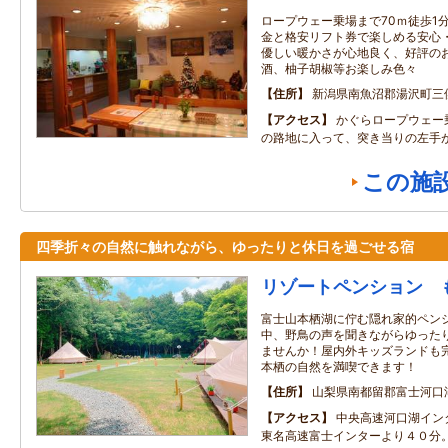
ロープウェー乗場まで70ｍ徒歩1
金と格安リフト券で楽しめる安心
優しい暖かさが心地良く、好評の
酒、柚子胡椒等お楽しみ色々
住所
新潟県南魚沼郡湯沢町三
アクセス
かぐらロープウェー
の路地に入って、突き当りの左手
この施
四季折々の自然に触れながら、ゆったりと休日を過ごせる宿
リゾートペンション 
富士山本栖湖に佇む隠れ家的ペン
中、野鳥の声を聞きながらゆった
ませんか！屋内外キッズランドも
本栖の自然を満喫できます！
住所
山梨県南都留郡富士河口
アクセス
中央高速河口湖イン
東名高速富士インターより４０分