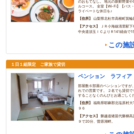
のおもてなし。 地元の新鮮野菜や
ルコース。 全室【Wi-Fi】【バ
ライベートな休日を♪
住所
山梨県北杜市高根町箕輪
アクセス
ＪＲ小海線清里駅下
中央道須玉ＩＣよりＲ141経由で1
この施
１日１組限定 ご家族で貸切
ペンション ラフィア
部屋数６部屋のペンションですが
れでの営業です。 ２名でも貸切で
することなくのんびとお過ごしく
住所
福島県耶麻郡北塩原村大
９６
アクセス
磐越道猪苗代磐梯高
９で20分、曽原湖畔。