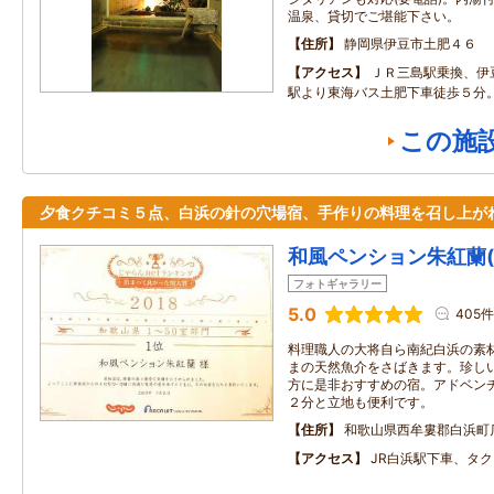
温泉、貸切でご堪能下さい。
住所
静岡県伊豆市土肥４６
アクセス
ＪＲ三島駅乗換、伊
駅より東海バス土肥下車徒歩５分
この施
夕食クチコミ５点、白浜の針の穴場宿、手作りの料理を召し上が
和風ペンション朱紅蘭
フォトギャラリー
5.0
405件
料理職人の大将自ら南紀白浜の素
まの天然魚介をさばきます。珍し
方に是非おすすめの宿。アドベン
２分と立地も便利です。
住所
和歌山県西牟婁郡白浜町
アクセス
JR白浜駅下車、タ