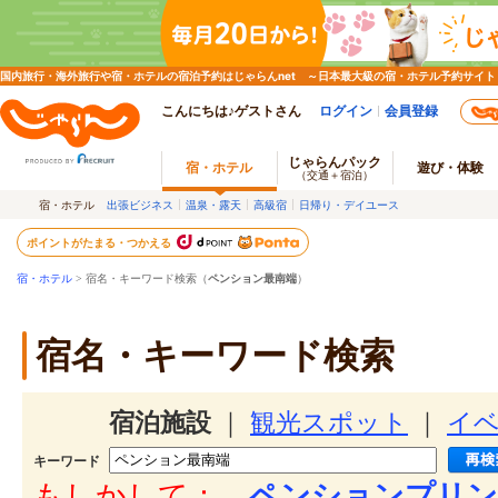
国内旅行・海外旅行や宿・ホテルの宿泊予約はじゃらんnet ～日本最大級の宿・ホテル予約サイト
こんにちは♪ゲストさん
ログイン
会員登録
じゃらんパック
宿・ホテル
遊び・体験
（交通＋宿泊）
宿・ホテル
出張ビジネス
温泉・露天
高級宿
日帰り・デイユース
ポイントがたまる・つかえる
宿・ホテル
> 宿名・キーワード検索（
ペンション最南端
）
宿名・キーワード検索
宿泊施設
｜
観光スポット
｜
イ
キーワード
もしかして：
ペンションプリン