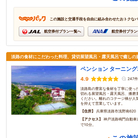
この施設と交通手段を自由に組み合わせたおトクな
航空券付プラン一覧へ
航空券付プラン
淡路の食材にこだわった料理、貸切展望風呂・露天風呂で癒しの
ペンション ターニン
4.9
247件
淡路島の豊富な食材を丁寧に使っ
切れる展望風呂・露天風呂、播磨
ください。離れのコテージ棟が人
を抑えて営業しています。
住所
兵庫県淡路市浅野南620
アクセス
神戸淡路鳴門自動車
で10分。