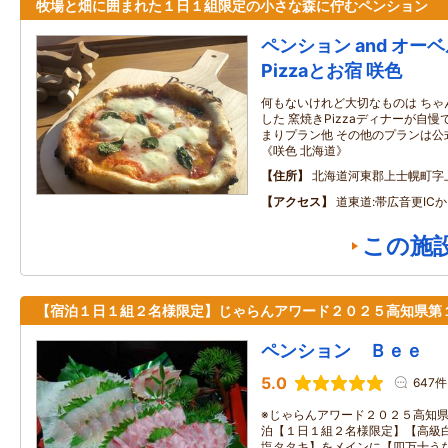
牧場と畑に囲まれた１日１組限定の小さな森に佇むペンション
ペンション and オー
Pizzaとお宿 咲色
何もないけれど大切なものは ちゃ
した 窯焼きPizzaディナーが自慢
まりプラン他 その他のプランは公
《咲色 北海道》
住所
北海道河東郡上士幌町字上
アクセス
道東道:帯広音更IC
この施
【宿泊１日１組２名様限定】じゃらんアワード２０２５高知県第
ペンション Ｂｅｅ
5.0
647件
※じゃらんアワード２０２５高知
泊【１日１組２名様限定】【高級
塩タタキ】をメインに【四万十う