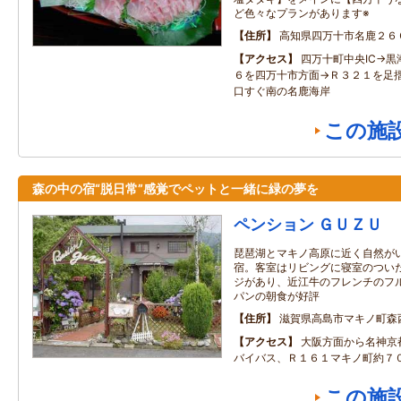
ど色々なプランがあります※
住所
高知県四万十市名鹿２６
アクセス
四万十町中央IC→黒
６を四万十市方面→Ｒ３２１を足
口すぐ南の名鹿海岸
この施
森の中の宿“脱日常”感覚でペットと一緒に緑の夢を
ペンション ＧＵＺＵ
琵琶湖とマキノ高原に近く自然が
宿。客室はリビングに寝室のつい
ジがあり、近江牛のフレンチのフ
パンの朝食が好評
住所
滋賀県高島市マキノ町森
アクセス
大阪方面から名神京
バイバス、Ｒ１６１マキノ町約７
この施