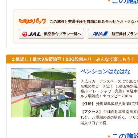
この施
この施設と交通手段を自由に組み合わせたおトクな
航空券付プラン一覧へ
航空券付プラン
１棟貸し！最大9名宿泊可！BBQ設備あり！みんなで楽しもう！
ペンションはなはな
☆広々ガーデンスペースにてBBQ
名城の郷ビーチ近く（BBQ/海水浴
察/トイレ・シャワー完備）☆駐車
ルフ場隣接！☆コンビニ200ｍ
住所
沖縄県島尻郡八重瀬町字
アクセス
沖縄自動車道南風原
15分。八重瀬の道の駅近く。サザ
場入り口すぐ横。
この施