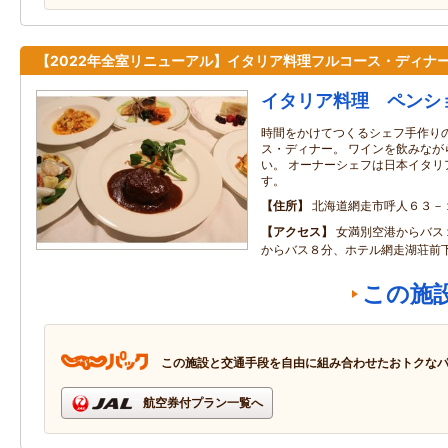
【2022年全室リニューアル】イタリア料理フルコース・ディナ
イタリア料理 ペンシ
時間をかけてつくるシェフ手作り
ス・ディナー。 ワインを飲みなが
い。 オーナーシェフは日本イタリ
す。
住所
北海道網走市呼人６３－
アクセス
女満別空港からバス
からバス８分、ホテル網走湖荘前
この施
この施設と交通手段を自由に組み合わせたおトクな
航空券付プラン一覧へ