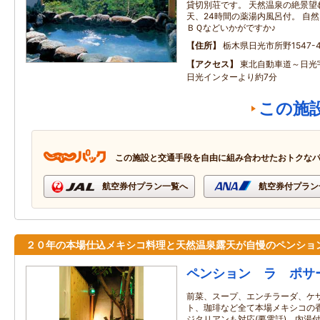
貸切別荘です。 天然温泉の絶景望
天、24時間の薬湯内風呂付。 自
ＢＱなどいかがですか♪
住所
栃木県日光市所野1547-4
アクセス
東北自動車道～日光
日光インターより約7分
この施
この施設と交通手段を自由に組み合わせたおトクな
航空券付プラン一覧へ
航空券付プラン
２０年の本場仕込メキシコ料理と天然温泉露天が自慢のペンショ
ペンション ラ ポサ
前菜、スープ、エンチラーダ、ケ
ト、珈琲など全て本場メキシコの
ジタリアンも対応(要電話)。内湯