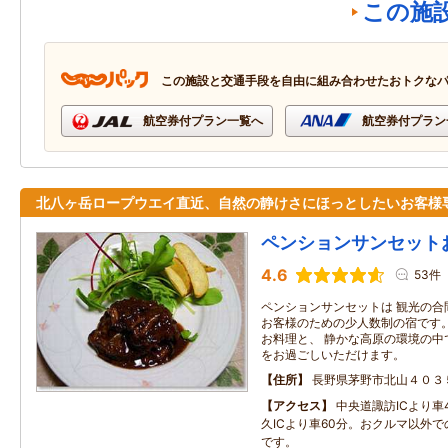
この施
この施設と交通手段を自由に組み合わせたおトクな
航空券付プラン一覧へ
航空券付プラン
北八ヶ岳ロープウエイ直近、自然の静けさにほっとしたいお客様
ペンションサンセット
4.6
53件
ペンションサンセットは 観光の合
お客様のための少人数制の宿です。
お料理と、 静かな高原の環境の中
をお過ごしいただけます。
住所
長野県茅野市北山４０３
アクセス
中央道諏訪ICより車
久ICより車60分。おクルマ以外
です。