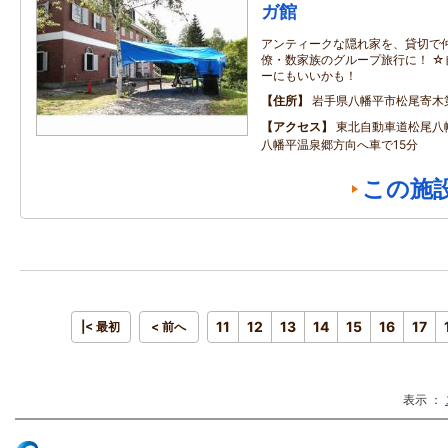
ガ館
アンティークな隠れ家を、貸切で仲
僚・数家族のグループ旅行に！ 
ーにもいいかも！
住所
岩手県八幡平市松尾寄木
アクセス
東北自動車道松尾八
八幡平温泉郷方向へ車で15分
この施
11
12
13
14
15
16
17
|< 最初
< 前へ
表示 ：