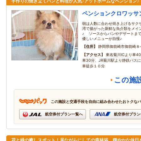
手作りの焼き立てパンと料理が人気♪アットホームなペンション♪
ペンションクロワッサ
朝は人数に合わせ焼き上げるサクサ
湾で揚がった新鮮な魚介類をメイ
♪ ソースからパンやデザートまで
優しいメニューが自慢♪
住所
静岡県御前崎市御前崎８
アクセス
東名菊川ICより車4
車30分、JR菊川駅より静鉄バス
車徒歩１０分
この施
この施設と交通手段を自由に組み合わせたおトクな
航空券付プラン一覧へ
航空券付プラン
花と緑の癒しスポット！居ながらにしての森林浴、穏やかな休日