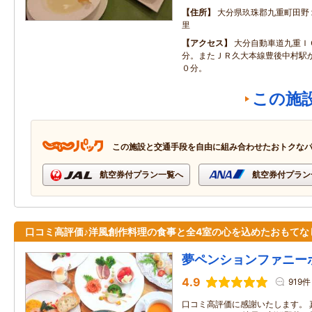
住所
大分県玖珠郡九重町田野
里
アクセス
大分自動車道九重Ｉ
分。またＪＲ久大本線豊後中村駅
０分。
この施
この施設と交通手段を自由に組み合わせたおトクな
航空券付プラン一覧へ
航空券付プラン
口コミ高評価♪洋風創作料理の食事と全4室の心を込めたおもてな
夢ペンションファニー
4.9
919件
口コミ高評価に感謝いたします。 