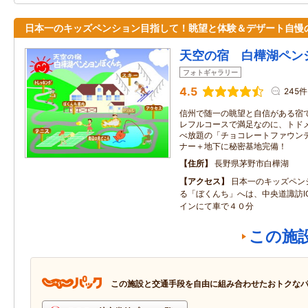
日本一のキッズペンション目指して！眺望と体験＆デザート自慢
天空の宿 白樺湖ペン
フォトギャラリー
4.5
245件
信州で随一の眺望と自信がある宿で
レフルコースで満足なのに、トド
べ放題の「チョコレートファウンテ
ナー＋地下に秘密基地完備！
住所
長野県茅野市白樺湖
アクセス
日本一のキッズペン
る「ぼくんち」へは、中央道諏訪I
インにて車で４０分
この施
この施設と交通手段を自由に組み合わせたおトクな