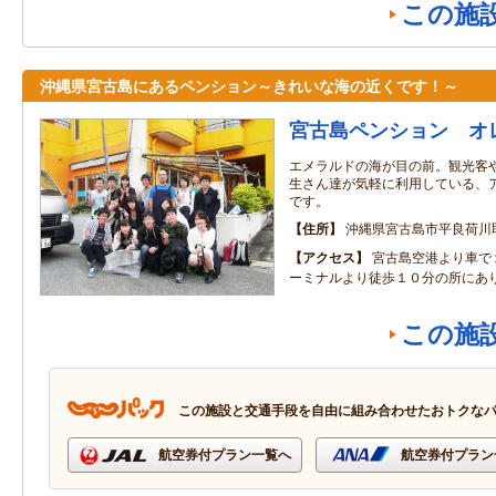
この施
沖縄県宮古島にあるペンション～きれいな海の近くです！～
宮古島ペンション オ
エメラルドの海が目の前。観光客
生さん達が気軽に利用している、
です。
住所
沖縄県宮古島市平良荷川取
アクセス
宮古島空港より車で
ーミナルより徒歩１０分の所にあ
この施
この施設と交通手段を自由に組み合わせたおトクな
航空券付プラン一覧へ
航空券付プラン