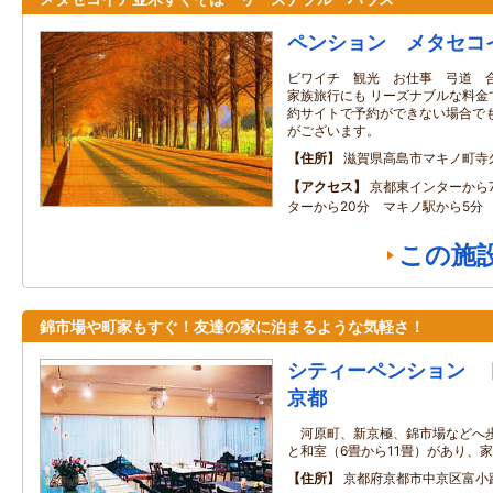
ペンション メタセコ
ビワイチ 観光 お仕事 弓道 
家族旅行にも リーズナブルな料金
約サイトで予約ができない場合でも
がございます。
住所
滋賀県高島市マキノ町寺
アクセス
京都東インターから
ターから20分 マキノ駅から5分
この施
錦市場や町家もすぐ！友達の家に泊まるような気軽さ！
シティーペンション 
京都
河原町、新京極、錦市場などへ歩
と和室（6畳から11畳）があり、
住所
京都府京都市中京区富小