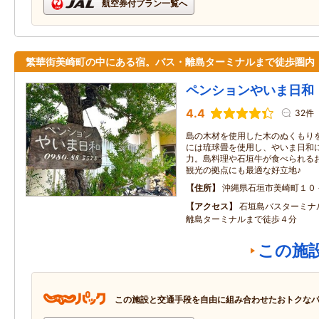
航空券付プラン一覧へ
繁華街美崎町の中にある宿。バス・離島ターミナルまで徒歩圏内
ペンションやいま日和
4.4
32件
島の木材を使用した木のぬくもり
には琉球畳を使用し、やいま日和
力。島料理や石垣牛が食べられる
観光の拠点にも最適な好立地♪
住所
沖縄県石垣市美崎町１０
アクセス
石垣島バスターミナ
離島ターミナルまで徒歩４分
この施
この施設と交通手段を自由に組み合わせたおトクな