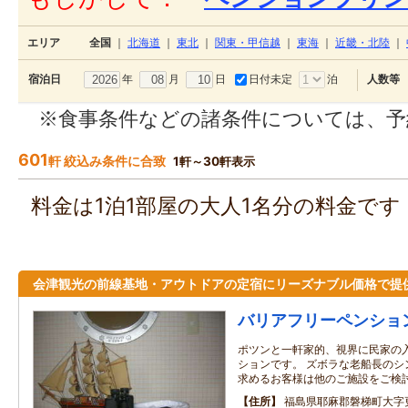
エリア
全国
｜
北海道
｜
東北
｜
関東・甲信越
｜
東海
｜
近畿・北陸
｜
年
月
日
日付未定
泊
宿泊日
人数等
※食事条件などの諸条件については、予
601
軒 絞込み条件に合致
1軒～30軒表示
料金は1泊1部屋の大人1名分の料金で
会津観光の前線基地・アウトドアの定宿にリーズナブル価格で提
バリアフリーペンショ
ポツンと一軒家的、視界に民家の
ションです。 ズボラな老船長のシ
求めるお客様は他のご施設をご検
住所
福島県耶麻郡磐梯町大字