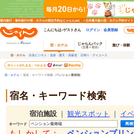
国内旅行・海外旅行や宿・ホテルの宿泊予約はじゃらんnet ～日本最大級の宿・ホテル予約サイト
こんにちは♪ゲストさん
ログイン
会員登録
じゃらんパック
宿・ホテル
遊び・体験
（交通＋宿泊）
宿・ホテル
出張ビジネス
温泉・露天
高級宿
日帰り・デイユース
ポイントがたまる・つかえる
宿・ホテル
> 宿名・キーワード検索（
ペンション最南端
）
宿名・キーワード検索
宿泊施設
｜
観光スポット
｜
イ
キーワード
もしかして：
ペンションプリン