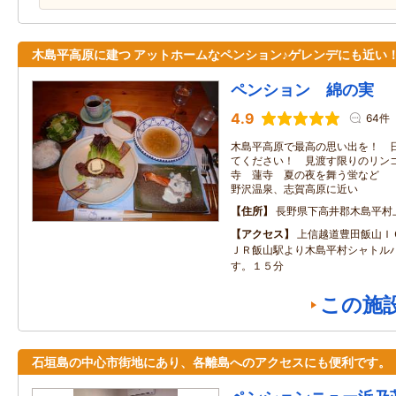
木島平高原に建つ アットホームなペンション♪ゲレンデにも近い
ペンション 綿の実
4.9
64件
木島平高原で最高の思い出を！ 
てください！ 見渡す限りのリン
寺 蓮寺 夏の夜を舞う蛍など 
野沢温泉、志賀高原に近い
住所
長野県下高井郡木島平村
アクセス
上信越道豊田飯山Ｉ
ＪＲ飯山駅より木島平村シャトル
す。１５分
この施
石垣島の中心市街地にあり、各離島へのアクセスにも便利です。