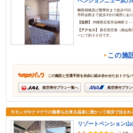
ペンションニュー浜乃
離島桟橋及び繁華街まで徒歩15分
市民会館まで徒歩3分の場所にあ
住所
沖縄県石垣市浜崎町２－
アクセス
新石垣空港（南ぬ島
ーにて約３０分です。
この施
この施設と交通手段を自由に組み合わせたおトクな
航空券付プラン一覧へ
航空券付プラン
モモンガやクマゲラの観察も出来る温泉に浸かって格安で泊まれ
リゾートペンション山