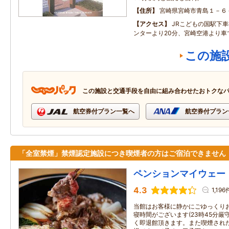
住所
宮崎県宮崎市青島１－６
アクセス
JRこどもの国駅下
ンターより20分、宮崎空港より車
この施
この施設と交通手段を自由に組み合わせたおトクな
航空券付プラン一覧へ
航空券付プラン
「全室禁煙」禁煙認定施設につき喫煙者の方はご宿泊できません
ペンションマイウェー
4.3
1,196
当館はお客様に静かにごゆっくり
寝時間がございます(23時45分厳
く即退館頂きます。また喫煙された