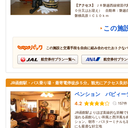
アクセス
ＪＲ磐越西線猪苗代
０分又はお迎え） 自動車：磐越
磐梯高原ＩＣ１０ｋｍ
この施
この施設と交通手段を自由に組み合わせたおトクな
航空券付プラン一覧へ
航空券付プラン
JR函館駅・バス乗り場・最寄電停徒歩５分。観光にアクセス良好
ペンション パピィー
4.2
157件
JR函館駅よりほぼ直線的な距離で
溢れる函館らしい和風と西洋風を
ション。朝市・バスターミナルも
にも最適な好立地