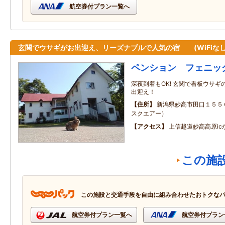
航空券付プラン一覧へ
玄関でウサギがお出迎え、リーズナブルで人気の宿 (WiFiな
ペンション フェニッ
深夜到着もOK! 玄関で看板ウサギの
出迎え！
住所
新潟県妙高市田口１５５
スクエアー）
アクセス
上信越道妙高高原ic
この施
この施設と交通手段を自由に組み合わせたおトクな
航空券付プラン一覧へ
航空券付プラン