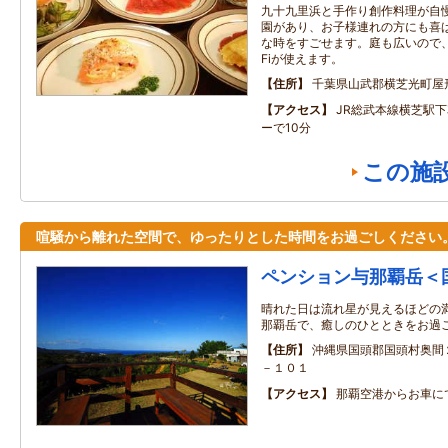
九十九里浜と手作り創作料理が自
園があり、お子様連れの方にも喜
な時をすごせます。庭も広いので、バ
Fiが使えます。
住所
千葉県山武郡横芝光町屋
アクセス
JR総武本線横芝駅
ーで10分
この施
喧騒から離れた空間で、ゆったりとした時間をお過ごしください
ペンション与那覇岳＜
晴れた日は流れ星が見えるほどの
那覇岳で、癒しのひとときをお過
住所
沖縄県国頭郡国頭村奥間
－１０１
アクセス
那覇空港からお車に