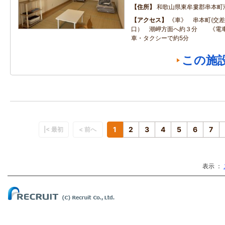
住所
和歌山県東牟婁郡串本町
アクセス
《車》 串本町(交
口） 潮岬方面へ約３分 《電車
車・タクシーで約5分
この施
1
2
3
4
5
6
7
|< 最初
< 前へ
表示 ：