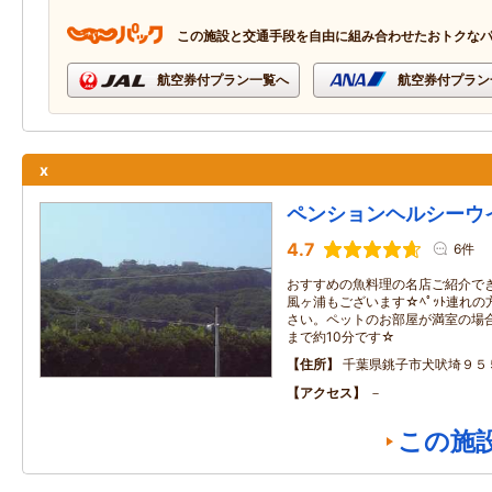
この施設と交通手段を自由に組み合わせたおトクな
航空券付プラン一覧へ
航空券付プラン
x
ペンションヘルシーウ
4.7
6件
おすすめの魚料理の名店ご紹介で
風ヶ浦もございます☆ﾍﾟｯﾄ連れ
さい。ペットのお部屋が満室の場
まで約10分です☆
住所
千葉県銚子市犬吠埼９５
アクセス
－
この施