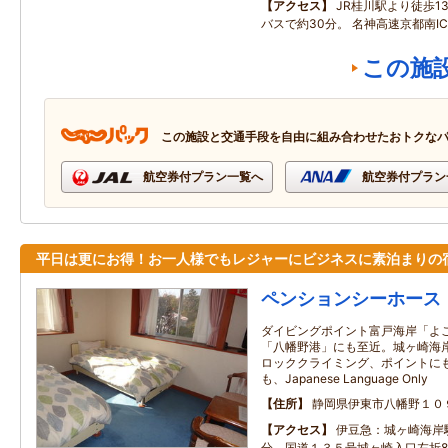
アクセス
JR桂川駅より徒歩1
バスで約30分。 名神高速京都南I
この施
この施設と交通手段を自由に組み合わせたおトクな
航空券付プラン一覧へ
航空券付プラン
平日は更にお得！お一人様でもレジャーにビジネスに素泊まりの
ペンションシーホース
ダイビングポイント富戸海岸「よ
「八幡野港」にも至近。城ヶ崎海
ロッククライミング、ポイントに
も、Japanese Language Only
住所
静岡県伊東市八幡野１０
アクセス
伊豆急：城ヶ崎海岸
分。国道１３５号城ヶ崎入口左折8