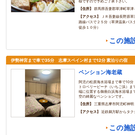
様ですので予めご了承下さい。
住所
群馬県吾妻郡草津町草津
アクセス
ＪＲ吾妻線長野原草
路線バスで２５分（草津温泉バス
徒歩１０分）
この施
伊勢神宮まで車で35分 志摩スペイン村まで12分 素泊りの宿
ペンション海老蔵
阿児の松原海水浴場まで車で10分
トロベリービーチ（いちご浜）まで
端に位置する御座白浜海水浴場まで
空の綺麗なペンションです。
住所
三重県志摩市阿児町神明
アクセス
近鉄鵜方駅からタク
この施