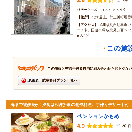
3.6
5件
りぞーとぺんしょんやまのうえ
住所
北海道上川郡上川町層雲
アクセス
旭川紋別自動車道で
ー下車、国道39号線北見方面へ2
徒歩1分
この施
この施設と交通手段を自由に組み合わせたおトクな
航空券付プラン一覧へ
海まで徒歩5分！夕食は和洋折衷の創作料理、手作りデザート付
ペンションかもめ
4.9
291件