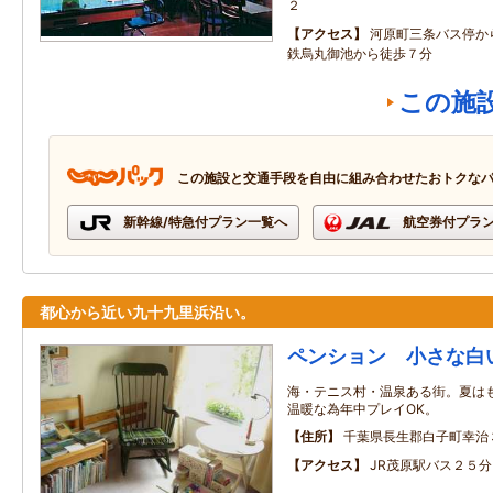
２
アクセス
河原町三条バス停か
鉄烏丸御池から徒歩７分
この施
この施設と交通手段を自由に組み合わせたおトクな
新幹線/特急付プラン一覧へ
航空券付プラ
都心から近い九十九里浜沿い。
ペンション 小さな白
海・テニス村・温泉ある街。夏は
温暖な為年中プレイOK。
住所
千葉県長生郡白子町幸治
アクセス
JR茂原駅バス２５分