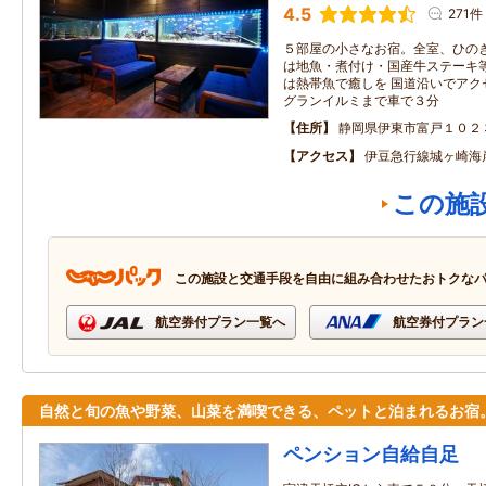
4.5
271件
５部屋の小さなお宿。全室、ひのき
は地魚・煮付け・国産牛ステーキ
は熱帯魚で癒しを 国道沿いでアク
グランイルミまで車で３分
住所
静岡県伊東市富戸１０２
アクセス
伊豆急行線城ヶ崎海
この施
この施設と交通手段を自由に組み合わせたおトクな
航空券付プラン一覧へ
航空券付プラン
自然と旬の魚や野菜、山菜を満喫できる、ペットと泊まれるお宿
ペンション自給自足