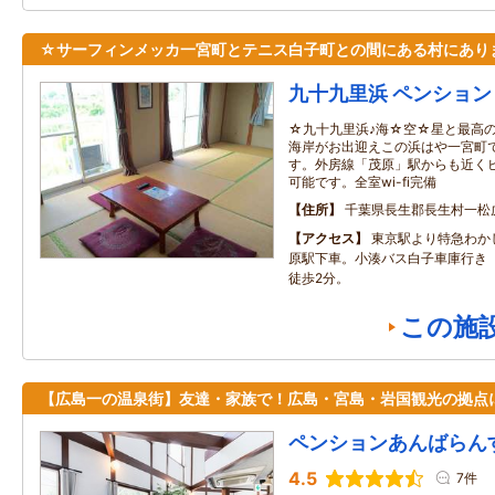
☆サーフィンメッカ一宮町とテニス白子町との間にある村にあり
九十九里浜 ペンション
☆九十九里浜♪海☆空☆星と最高
海岸がお出迎えこの浜はや一宮町
す。外房線「茂原」駅からも近く
可能です。全室wi-fi完備
住所
千葉県長生郡長生村一松
アクセス
東京駅より特急わか
原駅下車。小湊バス白子車庫行き
徒歩2分。
この施
【広島一の温泉街】友達・家族で！広島・宮島・岩国観光の拠点
ペンションあんばらん
4.5
7件