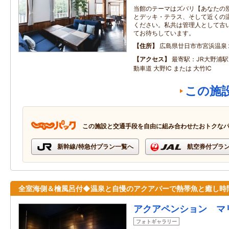
当館のテーマはズバリ【あなたの別
とデッキ・テラス、そして近くの
ください。私共は管理人として古
てお待ちしています。
住所
広島県廿日市市宮浜温泉
アクセス
最寄駅：JR大野浦駅
動車道 大野IC または 大竹IC
この施
この施設と交通手段を自由に組み合わせたおトクな
新幹線/特急付プラン一覧へ
航空券付プラ
全室海側＆檜風呂付◆温泉と自慢のアクアバーで熱帯魚と癒し時
アクアペンション マ
フォトギャラリー