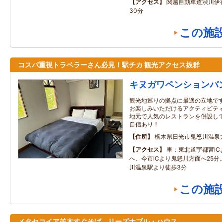
アクセス
関越自動車道渋川伊香
30分
この施
コスパ重視トラベラーさん必見！駅チカ 観光アクセス抜群
キヌガワペンションバ
観光地巡りの拠点に最適の立地です
お楽しみいただけるアクティビテ
地元で人気のレストランを併設し
自信あり！
住所
栃木県日光市鬼怒川温泉
アクセス
車：東北道宇都宮I
へ、今市ICより鬼怒川方面へ25
川温泉駅より徒歩3分
この施
メタセコイア並木すぐそば リーズナブル・ハウス