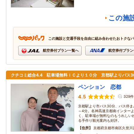
この施
この施設と交通手段を自由に組み合わせたおトクな
航空券付プラン一覧へ
航空券付プラン
クチコミ総合4.4 駐車場無料ＩＣより１０分 京都駅よりバス3
ペンション 恋都
4.5
329件
京都駅より市バス30分、バス停ま
～4分。名神高速京都南インターよ
く、駐車場が無料なのもうれしい
る手作り観光案内も好評。
住所
京都府京都市南区久世川