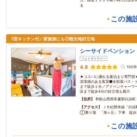
る
この施
7室キッチン付／家族旅にも◎観光地好立地
シーサイドペンション
フォトギャラリー
4.8
100件
★コスパに優れる素泊まり専門宿
清潔感のある客室■全部屋バス・
まで徒歩１分／アドベンチャーワ
浜まで徒歩4分の好立地も魅力
住所
和歌山県西牟婁郡白浜町
アクセス
ＪＲ紀勢本線「白浜
①乗り場 「旭ヶ丘」下車 徒歩
この施