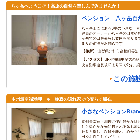
八ヶ岳へようこそ！高原の自然を楽しんでみませんか！
ペンション 八ヶ岳自
八ヶ岳山麓にある6室の小さな、
導員のオーナーが八ヶ岳の自然や
ヶ岳での田舎暮らし案内も承りま
まりの宿泊がお勧めです
住所
山梨県北杜市高根町長沢
アクセス
JR小海線甲斐大泉駅
央自動車道長坂ICより車で7分、須
この施
本州最南端潮岬 ⇒ 静寂の隠れ家で心安らぐ滞在
小さなペンションBranc
本州最南端・潮岬に佇む静かな隠
りと柔らかな光に包まれる落ち着
わりと癒し、喧騒を離れ、心から
日をお過ごしください。