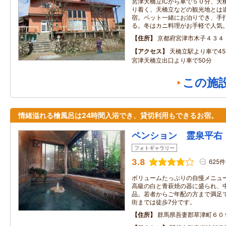
宮津天橋立ICから車で５０分、天
り着く、天橋立などの観光地とは
宿。ペット一緒にお泊りでき、手
る。冬はカニ料理がお手軽で人気
住所
京都府宮津市木子４３４
アクセス
天橋立駅より車で4
宮津天橋立出口より車で50分
この施
情緒溢れる檜風呂は24時間入浴でき、貸切利用もできるお宿。
ペンション 霊泉平右
フォトギャラリー
3.8
625件
ボリュームたっぷりの自慢メニュ
高級の白と青萩焼の器に盛られ、
品。若者からご年配の方まで満足
街までは徒歩7分です。
住所
群馬県吾妻郡草津町６０