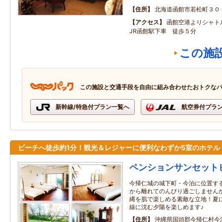
住所
北海道函館市若松町３０
アクセス
函館空港よりシャ
JR函館駅下車 徒歩５分
この施
この施設と交通手段を自由に組み合わせたおトクな
新幹線/特急付プラン一覧へ
航空券付プラ
ビーチへ徒歩約1分！観光＆レジャーに便利なわずか5室のホテル
ペンションサンセット
今帰仁城の城下町・今泊に位置す
から離れてのんびり過ごしません
縄を肌で楽しめる素敵な立地！夏
線に沈む夕陽を楽しめます♪
住所
沖縄県国頭郡今帰仁村今