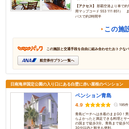
アクセス
那覇空港より車で約1
用マップコード 553 111 851
バスで約2時間半
この施
この施設と交通手段を自由に組み合わせたおトクな
航空券付プラン一覧へ
日南海岸国定公園の入り口にある白壁に赤い屋根のペンション
ペンション青島
4.9
195件
青島ビーチへは水着のままGO！男
らよかったと満足できる料理とサ
の国まで徒歩3分。青島まで徒歩1
30分以内と観光も便利。