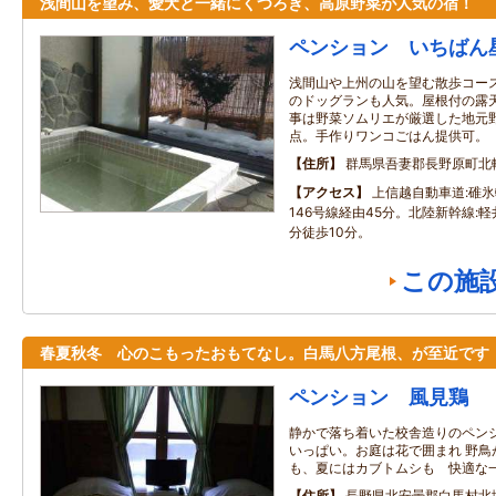
浅間山を望み、愛犬と一緒にくつろぎ、高原野菜が人気の宿！
ペンション いちばん
浅間山や上州の山を望む散歩コー
のドッグランも人気。屋根付の露
事は野菜ソムリエが厳選した地元
点。手作りワンコごはん提供可。
住所
群馬県吾妻郡長野原町北
アクセス
上信越自動車道:碓氷
146号線経由45分。北陸新幹線:
分徒歩10分。
この施
春夏秋冬 心のこもったおもてなし。白馬八方尾根、が至近です
ペンション 風見鶏
静かで落ち着いた校舎造りのペン
いっぱい。お庭は花で囲まれ 野鳥
も、夏にはカブトムシも 快適な
住所
長野県北安曇郡白馬村北