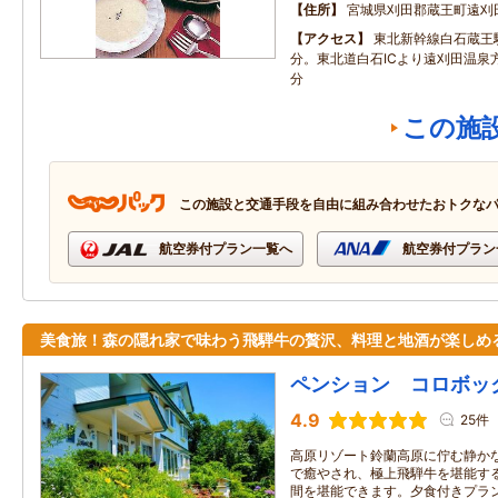
住所
宮城県刈田郡蔵王町遠刈田
アクセス
東北新幹線白石蔵王
分。東北道白石ICより遠刈田温泉
分
この施
この施設と交通手段を自由に組み合わせたおトクな
航空券付プラン一覧へ
航空券付プラン
美食旅！森の隠れ家で味わう飛騨牛の贅沢、料理と地酒が楽しめ
ペンション コロボッ
4.9
25件
高原リゾート鈴蘭高原に佇む静か
で癒やされ、極上飛騨牛を堪能す
間を堪能できます。夕食付きプラン