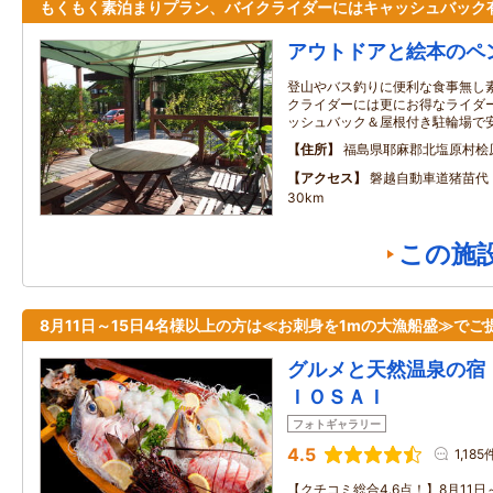
もくもく素泊まりプラン、バイクライダーにはキャッシュバック
アウトドアと絵本のペ
登山やバス釣りに便利な食事無し
クライダーには更にお得なライダー
ッシュバック＆屋根付き駐輪場で
住所
福島県耶麻郡北塩原村桧
アクセス
磐越自動車道猪苗代
30km
この施
8月11日～15日4名様以上の方は≪お刺身を1mの大漁船盛≫でご
グルメと天然温泉の宿
ＩＯＳＡＩ
フォトギャラリー
4.5
1,185
【クチコミ総合4.6点！】8月11