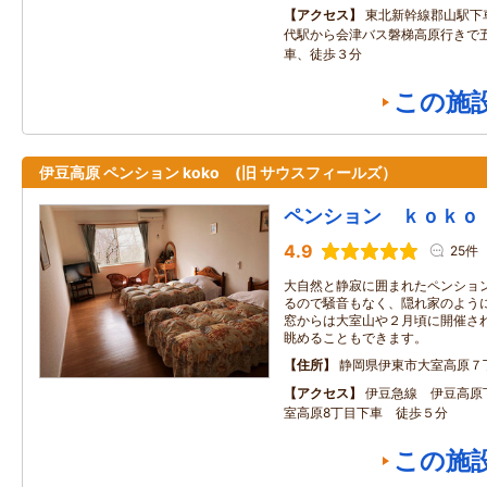
アクセス
東北新幹線郡山駅下
代駅から会津バス磐梯高原行きで
車、徒歩３分
この施
伊豆高原 ペンション koko (旧 サウスフィールズ）
ペンション ｋｏｋｏ
4.9
25件
大自然と静寂に囲まれたペンション
るので騒音もなく、隠れ家のよう
窓からは大室山や２月頃に開催さ
眺めることもできます。
住所
静岡県伊東市大室高原７
アクセス
伊豆急線 伊豆高原
室高原8丁目下車 徒歩５分
この施