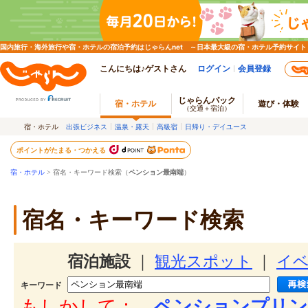
国内旅行・海外旅行や宿・ホテルの宿泊予約はじゃらんnet ～日本最大級の宿・ホテル予約サイト
こんにちは♪ゲストさん
ログイン
会員登録
じゃらんパック
宿・ホテル
遊び・体験
（交通＋宿泊）
宿・ホテル
出張ビジネス
温泉・露天
高級宿
日帰り・デイユース
ポイントがたまる・つかえる
宿・ホテル
> 宿名・キーワード検索（
ペンション最南端
）
宿名・キーワード検索
宿泊施設
｜
観光スポット
｜
イ
キーワード
もしかして：
ペンションプリン