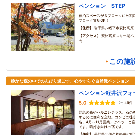
ペンション STEP
宿泊スペースが３ブロックに分割O
ブロック貸切OK！
住所
岩手県八幡平市安比高原
アクセス
安比高原スキー場ペ
内
この施
静かな森の中でのんびり過ごす、心やすらぐ自然派ペンション
ペンション軽井沢フォ
5.0
49件
野鳥の森やハルニレテラス、石の
するのに便利な立地。コンビニ徒歩
名、4月～11月営業）はペットと
です。猫好き向けの宿です。
住所
長野県北佐久郡軽井沢町