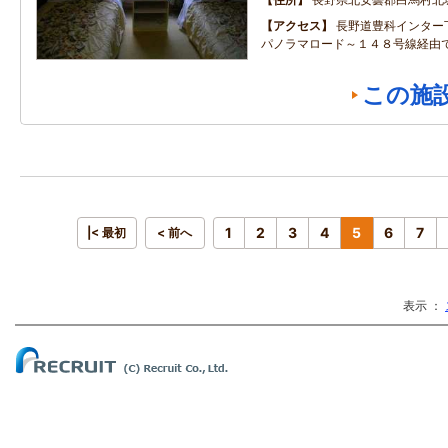
アクセス
長野道豊科インター
パノラマロード～１４８号線経由
この施
1
2
3
4
5
6
7
|< 最初
< 前へ
表示 ：