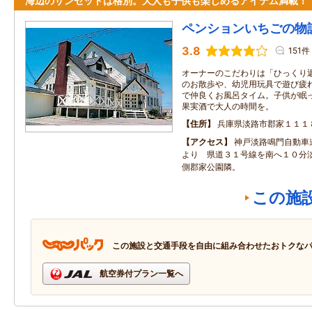
海辺のサンセットは格別。大人も子供も楽しめるアイテム満載！
ペンションいちごの物
3.8
151件
オーナーのこだわりは「ひっくり
のお散歩や、幼児用玩具で遊び疲
で仲良くお風呂タイム。子供が眠
果実酒で大人の時間を。
住所
兵庫県淡路市郡家１１１
アクセス
神戸淡路鳴門自動車
より 県道３１号線を南へ１０分
側郡家公園隣。
この施
この施設と交通手段を自由に組み合わせたおトクな
航空券付プラン一覧へ