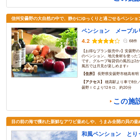
信州安曇野の大自然の中で、静かにゆっくりと過ごせるペンショ
ペンション メープル
4.2
68件
【お得なプラン販売中♪】安曇野
のペンション。地元食材を使った
です。グループ毎貸切の風呂は2
風呂では月見が楽しめます♪
住所
長野県安曇野市穂高有明
アクセス
穂高駅より車で8分
曇野ＩＣより12キロ、約20分
この施
目の前の海で獲れた新鮮なアワビ釜めしや、うまみ全開の貝の釜
和風ペンション とり