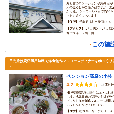
海と空のロケーションが気持ち良い
人の釜めしが自慢の宿ですが、素
が可能。 シーワールドまで約10
ットも近くにあります
住所
千葉県鴨川市天面13-4
アクセス
JR江見駅・JR太海
寄バス停ー天面ー側
この施
日光旅は貸切風呂無料で洋食創作フルコースディナーをゆっくり
♪
ペンション高原の小枝
4.2
354件
♪日光霧降高原の静かな緑あふれ
小枝。地元日光の新鮮な食材で乾
ブルから洋食創作フルコース料理
てなしを心がけております。
住所
栃木県日光市所野１５４