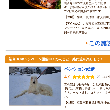
刺身を1mの大漁船盛≫でご提供！
キ・お料理が自慢のグルメ宿♪小田
25分/観光の拠点に最適です
住所
神奈川県足柄下郡真鶴町
アクセス
ＪＲ東海道真鶴駅下
クシー５分 東名厚木ＩＣ→小田
路→真鶴駅前左折
この施
福島DCキャンペーン開催中！わんこと一緒に旅を楽しもう！
ペンション絵夢
4.9
244
五色沼まで徒歩7分。名古屋出身
揚げはお客様に好評です。癒し系
える、ペット連れ、赤ちゃん、お
ン。
住所
福島県耶麻郡北塩原村檜
１