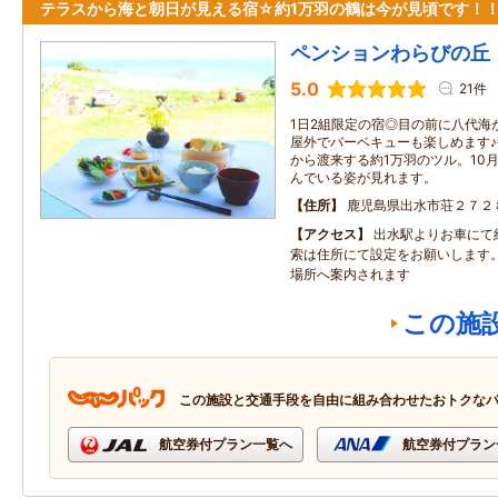
テラスから海と朝日が見える宿☆約1万羽の鶴は今が見頃です！
ペンションわらびの丘
5.0
21件
1日2組限定の宿◎目の前に八代海
屋外でバーベキューも楽しめます
から渡来する約1万羽のツル。10
んでいる姿が見れます。
住所
鹿児島県出水市荘２７２
アクセス
出水駅よりお車にて
索は住所にて設定をお願いします
場所へ案内されます
この施
この施設と交通手段を自由に組み合わせたおトクな
航空券付プラン一覧へ
航空券付プラン