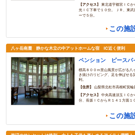
アクセス
東北道宇都宮ＩＣか
光ＩＣ下車で１０分。 ＪＲ、東武
ーで５分。
この施
八ヶ岳南麓 静かな木立の中アットホームな宿 IC近く便利
ペンション ピースパ
標高８００ｍ里山風景が広がる八ヶ
き抜けのリビング、足を伸ばせる貸
利。
住所
山梨県北杜市高根町箕輪
アクセス
中央高速須玉ＩＣか
分、長坂ＩＣからＲ１４１方面１０
この施