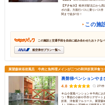
アクセス
軽井沢駅北口から西
ボの湯」方面行バスに乗りバス停
関まで徒歩1分！
この施
この施設と交通手段を自由に組み合わせたおトクな
航空券付プラン一覧へ
展望森林浴岩風呂 牛肉と魚料理メインが二つの和洋折衷洋食コ
裏磐梯ペンションやま
4.8
271件
☆山小屋風ペンション☆牛肉にお
つ！季節の小鉢や手作りデザート
折衷、洋食屋フルコース。展望森林
人）15時から翌9時まで朝風呂も