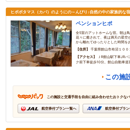
ヒポポタマス（カバ）のようにの～んびり♪自然の中の家族的な
ペンションヒポ
全5室のアットホームな宿。朝は
花々に癒されて、夜は満天の星空
から離れてゆったりとした時間を
住所
千葉県館山市布沼１００
アクセス
ＪR館山駅下車JR
ク前下車徒歩10分。館山自動車道富
この施
この施設と交通手段を自由に組み合わせたおトクな
航空券付プラン一覧へ
航空券付プラン