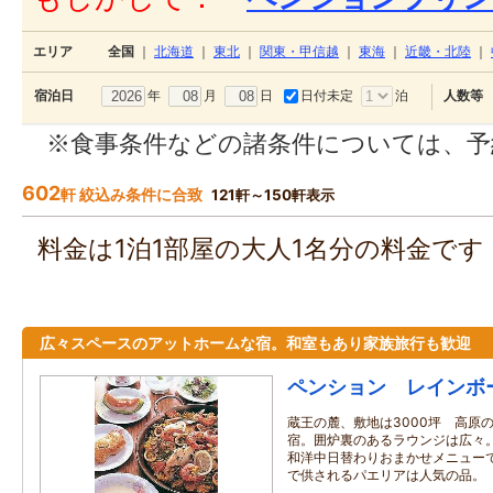
エリア
全国
｜
北海道
｜
東北
｜
関東・甲信越
｜
東海
｜
近畿・北陸
｜
年
月
日
日付未定
泊
宿泊日
人数等
※食事条件などの諸条件については、予
602
軒 絞込み条件に合致
121軒～150軒表示
料金は1泊1部屋の大人1名分の料金で
広々スペースのアットホームな宿。和室もあり家族旅行も歓迎
ペンション レインボ
蔵王の麓、敷地は3000坪 高原
宿。囲炉裏のあるラウンジは広々
和洋中日替わりおまかせメニュー
で供されるパエリアは人気の品。