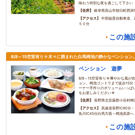
味わう特別な夜を過ごして下さい
住所
岐阜県高山市朝日町西洞16
アクセス
中部縦貫自動車道、
５０分
この施
8/8～15空室有り☆木々に囲まれた白馬栂池の静かなペンション
ペンション 遊夢
8/8～15空室有り☆爽やかな風
ョン。栂池ゴンドラまで徒歩15分
ーナー手作りのボリュームいっぱ
をお楽しみください☆
住所
長野県北安曇郡小谷村栂
アクセス
高速道長野IC60分・
魚川IC45分白馬方面～栂池高原へ
この施