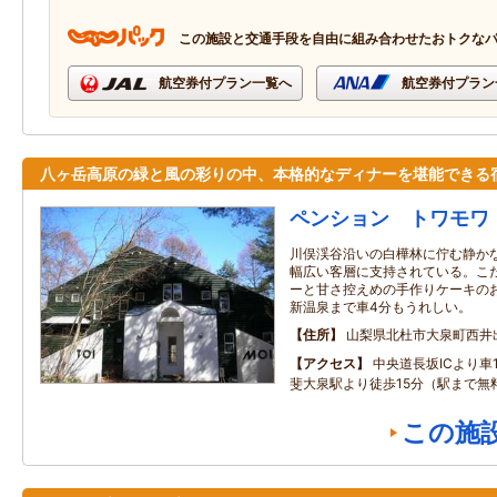
この施設と交通手段を自由に組み合わせたおトクな
航空券付プラン一覧へ
航空券付プラン
八ヶ岳高原の緑と風の彩りの中、本格的なディナーを堪能できる
ペンション トワモワ
川俣渓谷沿いの白樺林に佇む静か
幅広い客層に支持されている。こ
ーと甘さ控えめの手作りケーキの
新温泉まで車4分もうれしい。
住所
山梨県北杜市大泉町西井出8
アクセス
中央道長坂ICより車
斐大泉駅より徒歩15分（駅まで無
この施