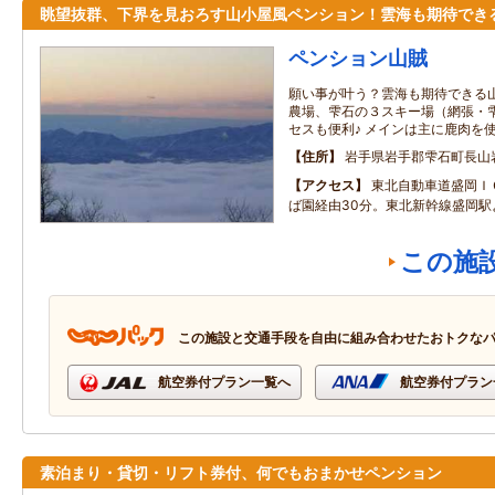
眺望抜群、下界を見おろす山小屋風ペンション！雲海も期待でき
ペンション山賊
願い事が叶う？雲海も期待できる山
農場、雫石の３スキー場（網張・
セスも便利♪ メインは主に鹿肉を
住所
岩手県岩手郡雫石町長山
アクセス
東北自動車道盛岡Ｉ
ば園経由30分。東北新幹線盛岡駅
この施
この施設と交通手段を自由に組み合わせたおトクな
航空券付プラン一覧へ
航空券付プラン
素泊まり・貸切・リフト券付、何でもおまかせペンション