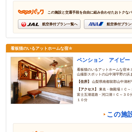
この施設と交通手段を自由に組み合わせたおトクな
航空券付プラン一覧へ
航空券付プラン
看板猫のいるアットホームな宿☆
ペンション アイビー
看板猫のいるアットホームな宿☆
山撮影スポットの山中湖平野の浜
住所
山梨県南都留郡山中湖村
アクセス
東名・御殿場ＩＣ～
富士五湖道路・河口湖ＩＣ～３０
１０分
この施