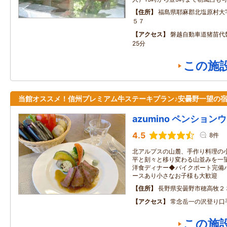
住所
福島県耶麻郡北塩原村大
５７
アクセス
磐越自動車道猪苗代
25分
この施
当館オススメ！信州プレミアム牛ステーキプラン♪安曇野一望の
azumino ペンション
4.5
8件
北アルプスの山麓、手作り料理の
平と刻々と移り変わる山並みを一
洋食ディナー◆バイクポート完備
ースあり小さなお子様も大歓迎
住所
長野県安曇野市穂高牧２
アクセス
常念岳一の沢登り口
この施