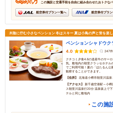
この施設と交通手段を自由に組み合わせたおトクな
航空券付プラン一覧へ
航空券付プラン
木陰に佇む小さなペンション 冬はスキー 夏は小鳥の声と蛍を楽
ペンションシャドウク
4.0
247件
クチコミ夕食4.6の道産牛のサー
気。敷地内の朝里クラッセホテル
でご利用可能！夏の「ほたるん公
観察することができます。
住所
北海道小樽市朝里川温泉
アクセス
新千歳空港駅～小樽築
ス朝里川温泉行20分 温泉坂上で下
テルと同じ敷地内
この施