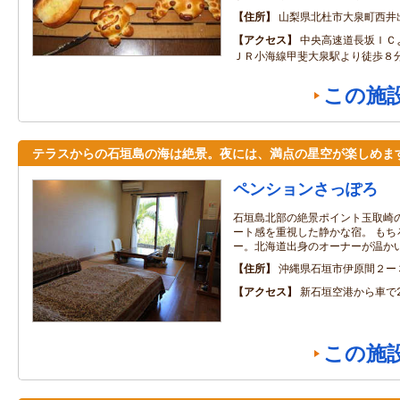
住所
山梨県北杜市大泉町西井出8
アクセス
中央高速道長坂ＩＣ
ＪＲ小海線甲斐大泉駅より徒歩８
この施
テラスからの石垣島の海は絶景。夜には、満点の星空が楽しめま
ペンションさっぽろ
石垣島北部の絶景ポイント玉取崎
ート感を重視した静かな宿。 もち
ー。北海道出身のオーナーが温か
住所
沖縄県石垣市伊原間２ー
アクセス
新石垣空港から車で
この施