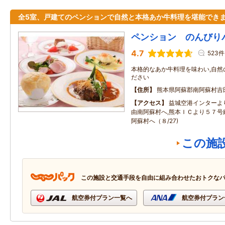
全5室、戸建てのペンションで自然と本格あか牛料理を堪能でき
ペンション のんびり
4.7
523件
本格的なあか牛料理を味わい,自然
ださい
住所
熊本県阿蘇郡南阿蘇村吉
アクセス
益城空港インターよ
由南阿蘇村へ,熊本ＩＣより５７号
阿蘇村へ（８/27)
この施
この施設と交通手段を自由に組み合わせたおトクな
航空券付プラン一覧へ
航空券付プラン