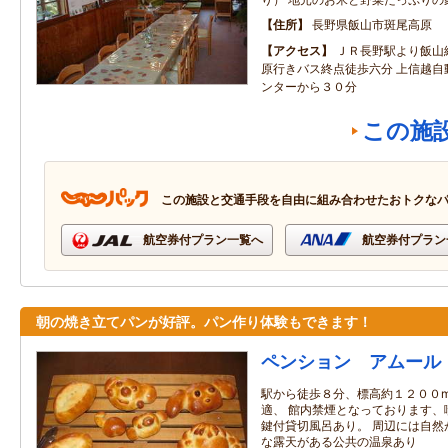
住所
長野県飯山市斑尾高原
アクセス
ＪＲ長野駅より飯山
原行きバス終点徒歩六分 上信越自
ンターから３０分
この施
この施設と交通手段を自由に組み合わせたおトクな
航空券付プラン一覧へ
航空券付プラン
朝の焼き立てパンが好評。パン作り体験もできます！
ペンション アムール
駅から徒歩８分、標高約１２００
適、 館内禁煙となっております、
鍵付貸切風呂あり。 周辺には自然
な露天がある公共の温泉あり