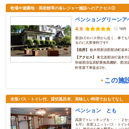
牧場や遊園地・美術館等の各レジャー施設へのアクセス◎
ペンショングリーンア
4.9
16件
那須I.Cやバス停から近く、車で
るのに大変便利です!!
住所
栃木県那須郡那須町湯本2
アクセス
東北道那須IC湯本方
幹線那須塩原駅乗換黒磯駅、那須温
軒茶屋下車徒歩2分。
この施
全室バス・トイレ付、貸切風呂有、美味しい料理でおもてなし
ペンション とも
高原でトレッキングを・・・ ２セ
も可） 全室ユニットバス・トイレ
り） 地元のお米と野菜たっぷりの