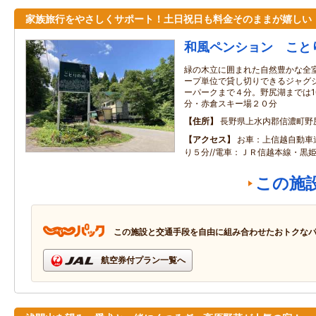
家族旅行をやさしくサポート！土日祝日も料金そのままが嬉しい
和風ペンション こと
緑の木立に囲まれた自然豊かな全室
ープ単位で貸し切りできるジャグジ
ーパークまで４分。野尻湖までは1
分・赤倉スキー場２０分
住所
長野県上水内郡信濃町野
アクセス
お車：上信越自動車
り５分//電車：ＪＲ信越本線・黒
この施
この施設と交通手段を自由に組み合わせたおトクな
航空券付プラン一覧へ