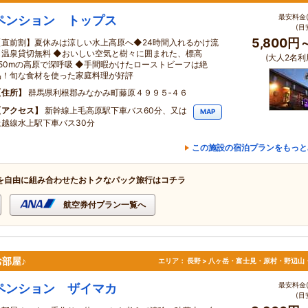
最安料金(
ペンション トップス
(目
5,800円
【直前割】夏休みは涼しい水上高原へ◆24時間入れるかけ流
し温泉貸切無料 ◆おいしい空気と樹々に囲まれた、標高
(大人2名利
850mの高原で深呼吸 ◆手間暇かけたローストビーフは絶
品！旬な食材を使った家庭料理が好評
住所
群馬県利根郡みなかみ町藤原４９９５‐４６
アクセス
新幹線上毛高原駅下車バス60分、又は
MAP
上越線水上駅下車バス30分
この施設の宿泊プランをもっと
を自由に組み合わせたおトクなパック旅行はコチラ
航空券付プラン一覧へ
お部屋♪
エリア：
長野 > 八ヶ岳・富士見・原村・野辺山
最安料金(
ペンション ザイマカ
(目