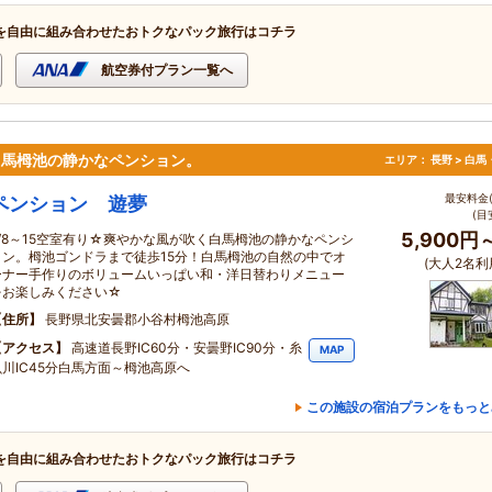
を自由に組み合わせたおトクなパック旅行はコチラ
航空券付プラン一覧へ
た白馬栂池の静かなペンション。
エリア：
長野 > 白
最安料金(
ペンション 遊夢
(目
5,900円
8/8～15空室有り☆爽やかな風が吹く白馬栂池の静かなペンシ
ョン。栂池ゴンドラまで徒歩15分！白馬栂池の自然の中でオ
(大人2名利
ーナー手作りのボリュームいっぱい和・洋日替わりメニュー
をお楽しみください☆
住所
長野県北安曇郡小谷村栂池高原
アクセス
高速道長野IC60分・安曇野IC90分・糸
MAP
魚川IC45分白馬方面～栂池高原へ
この施設の宿泊プランをもっと
を自由に組み合わせたおトクなパック旅行はコチラ