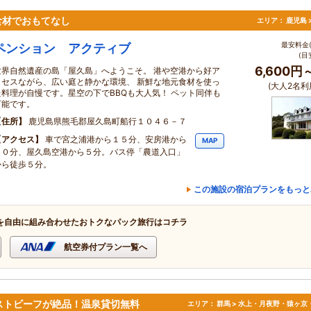
食材でおもてなし
エリア：
鹿児島 
最安料金(
ペンション アクティブ
(目
6,600円
世界自然遺産の島「屋久島」へようこそ。 港や空港から好ア
クセスながら、広い庭と静かな環境、 新鮮な地元食材を使っ
(大人2名利
た料理が自慢です。星空の下でBBQも大人気！ ペット同伴も
可能です。
住所
鹿児島県熊毛郡屋久島町船行１０４６－７
アクセス
車で宮之浦港から１５分、安房港から
MAP
１０分、屋久島空港から５分。バス停「農道入口」
から徒歩５分。
この施設の宿泊プランをもっと
を自由に組み合わせたおトクなパック旅行はコチラ
航空券付プラン一覧へ
ストビーフが絶品！温泉貸切無料
エリア：
群馬 > 水上・月夜野・猿ヶ京