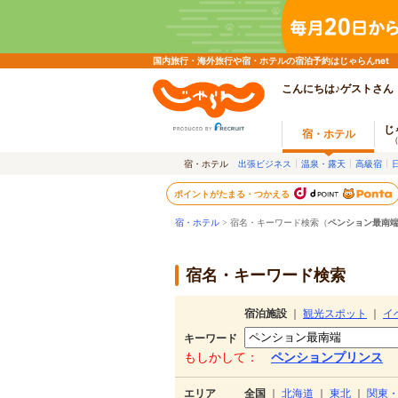
国内旅行・海外旅行や宿・ホテルの宿泊予約はじゃらんnet
こんにちは♪ゲストさん
じ
宿・ホテル
宿・ホテル
出張ビジネス
温泉・露天
高級宿
ポイントがたまる・つかえる
宿・ホテル
> 宿名・キーワード検索（
ペンション最南
宿名・キーワード検索
宿泊施設
｜
観光スポット
｜
イ
キーワード
もしかして：
ペンションプリンス
エリア
全国
｜
北海道
｜
東北
｜
関東