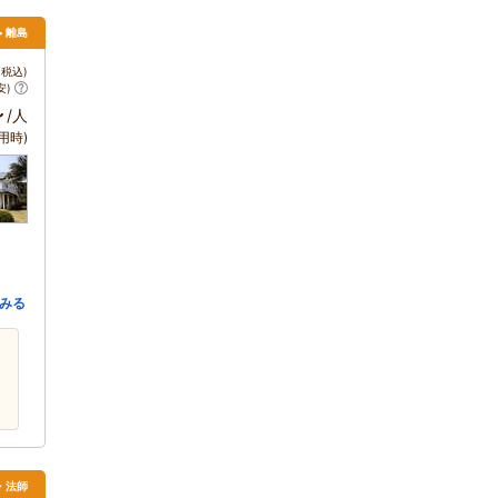
> 離島
税込)
安)
～
/人
用時)
みる
・法師