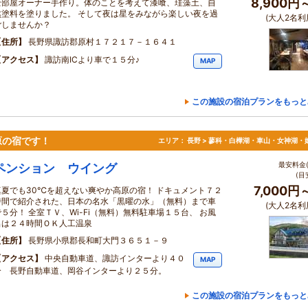
8,900円
全部屋オーナー手作り。体のことを考えて漆喰、珪藻土、自
然塗料を塗りました。 そして夜は星をみながら楽しい夜を過
(大人2名利
ごしませんか？
住所
長野県諏訪郡原村１７２１７－１６４１
アクセス
諏訪南ICより車で１５分♪
MAP
この施設の宿泊プランをもっと
原の宿です！
エリア：
長野 > 蓼科・白樺湖・車山・女神湖・
最安料金(
ペンション ウイング
(目
7,000円
真夏でも30℃を超えない爽やか高原の宿！ ドキュメント７２
時間で紹介された、日本の名水「黒曜の水」（無料）まで車
(大人2名利
で５分！ 全室ＴＶ、Wi-Fi（無料）無料駐車場１５台、 お風
呂は２４時間ＯＫ人工温泉
住所
長野県小県郡長和町大門３６５１－９
アクセス
中央自動車道、諏訪インターより４０
MAP
分 長野自動車道、岡谷インターより２５分。
この施設の宿泊プランをもっと