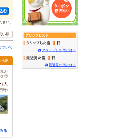
ださい。
安い順
0
について
クリップした宿とは？
0
> 木曽
最近見た宿とは？
税込)
安)
～
/人
用時)
みる