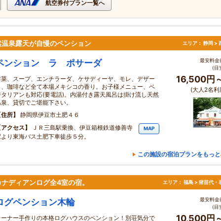
航空券付プラン一覧へ
然温泉露天が自慢のペンション
エリア：
静岡 >
最安料金(
ペンション ラ ポサーダ
(目
16,500円
前菜、スープ、エンチラーダ、ケサディーヤ、モレ、デザー
ト、珈琲など全て本場メキシコの香り。お子様メニュー、ベ
(大人2名利
ジタリアンも対応(要電話)。内湯付き露天風呂は掛け流し天然
温泉、貸切でご堪能下さい。
住所
静岡県伊豆市土肥４６
アクセス
ＪＲ三島駅乗換、伊豆箱根鉄道修善寺
MAP
駅より東海バス土肥下車徒歩５分。
この施設の宿泊プランをもっと
カナディアンログ全4室の宿。
エリア：
福島 > 猪苗代・
最安料金(
ログペンション木輪
(目
10,500円
オーナー手作りの本格ログハウスのペンション！別荘気分で