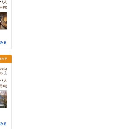
～
/人
用時)
みる
姫木平
税込)
安)
～
/人
用時)
みる