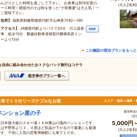
のんびりとした時間を過ごして下さい。 お食事は和洋折衷の
(大人2名利
コース料理！猪苗代のそば粉を使った“十割蕎麦”は大人気！一
度ご賞味下さい。
住所
福島県耶麻郡猪苗代町字山神原7082―160
アクセス
JR猪苗代駅よりバスで20分 川上温泉
MAP
下車 徒歩15分 磐越自動車道猪苗代磐梯高原イン
ターより15分
この施設の宿泊プランをもっと
を自由に組み合わせたおトクなパック旅行はコチラ
航空券付プラン一覧へ
に車で１０分リーズナブルなお宿
エリア：
福井 > 福井
最安料金(
ペンション星の子
(目
5,000円
西日本最大級のスキー場ＪＡＭ勝山の場内ペンションです、
夏は平野部より３．４度ほど気温が下がるので避暑にも最適
(大人2名利
です。子供に人気の恐竜博物館にも車で１０分。