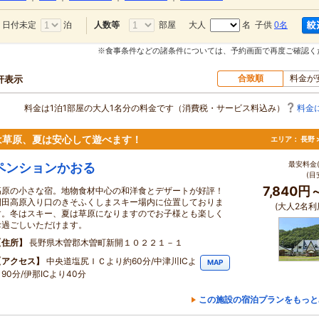
日付未定
泊
部屋
大人
名 子供
0名
人数等
※食事条件などの諸条件については、予約画面で再度ご確認く
合致順
料金が
0軒表示
料金は1泊1部屋の大人1名分の料金です（消費税・サービス料込み）
料金
は草原、夏は安心して遊べます！
エリア：
長野 
最安料金(
ペンションかおる
(目
7,840円
高原の小さな宿。地物食材中心の和洋食とデザートが好評！
開田高原入り口のきそふくしまスキー場内に位置しておりま
(大人2名利
す。冬はスキー、夏は草原になりますのでお子様とも楽しく
お過ごしいただけます。
住所
長野県木曽郡木曽町新開１０２２１－１
アクセス
中央道塩尻ＩＣより約60分/中津川ICよ
MAP
90分/伊那ICより40分
この施設の宿泊プランをもっと