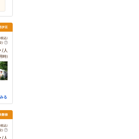
 西伊豆
税込)
安)
～
/人
用時)
みる
表磐梯
税込)
安)
～
/人