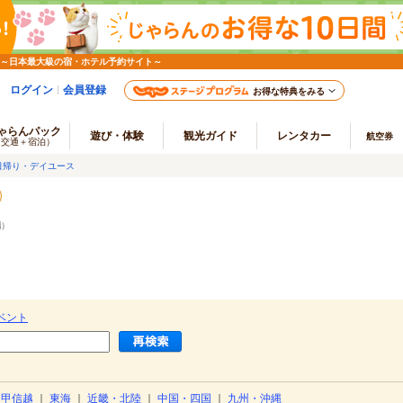
 ～日本最大級の宿・ホテル予約サイト～
ログイン
会員登録
お得な特典をみる
ゃらんパック
遊び・体験
観光ガイド
レンタカー
航空券
（交通＋宿泊）
日帰り・デイユース
端
）
ベント
・甲信越
｜
東海
｜
近畿・北陸
｜
中国・四国
｜
九州・沖縄