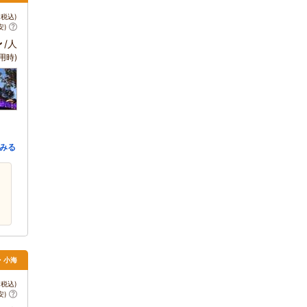
税込)
安)
～
/人
用時)
みる
・小海
税込)
安)