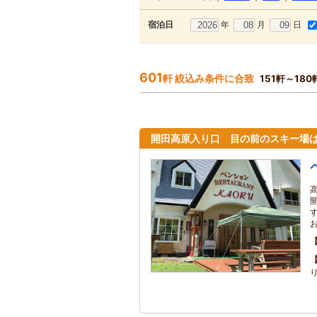
年
月
日
宿泊日
601
軒 絞込み条件に合致
151軒～18
開田高原入り口 目の前のスキー場
り