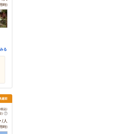
用時)
みる
・奥越前
税込)
安)
～
/人
用時)