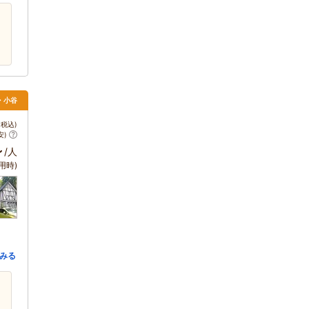
馬・小谷
税込)
安)
～
/人
用時)
みる