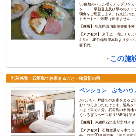
50種類のバラが咲くアップリケガ
を・・・早朝登山及び早めのチェ
朝食をご用意します。お支払いは
トカードのご利用は出来ません
住所
鳥取県西伯郡伯耆町小林
アクセス
米子道 溝口ＩＣより
4.5㎞。JR伯備線岸本駅よりタクシ
要予約)
この施
別荘感覚！石垣島でお家まるごと一棟貸切の宿
ペンション ぷちハウ
かわいい一戸建てのお家をまるご
おくつろぎいただけます。離島タ
ルまで車で３分。石垣島の市街地エ
くつろぎスペース有り*BBQは禁止
住所
沖縄県石垣市登野城４９
アクセス
石垣空港から車で２
合、空港④番線乗車、｢裁判所前