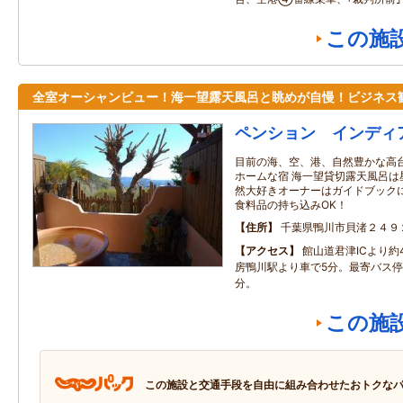
この施
全室オーシャンビュー！海一望露天風呂と眺めが自慢！ビジネス
ペンション インディ
目前の海、空、港、自然豊かな高
ホームな宿 海一望貸切露天風呂は
然大好きオーナーはガイドブック
食料品の持ち込みOK！
住所
千葉県鴨川市貝渚２４９
アクセス
館山道君津ICより約
房鴨川駅より車で5分。最寄バス停
分。
この施
この施設と交通手段を自由に組み合わせたおトクな