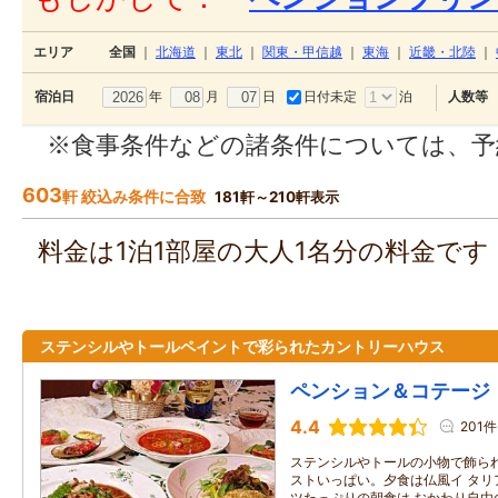
エリア
全国
｜
北海道
｜
東北
｜
関東・甲信越
｜
東海
｜
近畿・北陸
｜
年
月
日
日付未定
泊
宿泊日
人数等
※食事条件などの諸条件については、予
603
軒 絞込み条件に合致
181軒～210軒表示
料金は1泊1部屋の大人1名分の料金で
ステンシルやトールペイントで彩られたカントリーハウス
ペンション＆コテージ
4.4
201件
ステンシルやトールの小物で飾られ
ストいっぱい。夕食は仏風イ タリ
ツたっぷりの朝食は おかわり自由