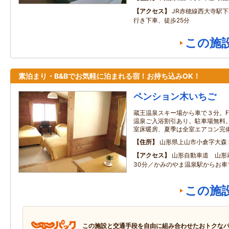
アクセス
JR赤穂線西大寺駅
行き下車、徒歩25分
この施
素泊まり・B&Bでお気軽に泊まれる宿！お持ち込みOK！
ペンション木いちご
蔵王温泉スキー場から車で３分。FOO
温泉ご入浴割引あり。駐車場無料。無
室床暖房、夏季は全室エアコン完
住所
山形県上山市小倉字大森
アクセス
山形自動車道 山形
30分／かみのやま温泉駅からお車
この施
この施設と交通手段を自由に組み合わせたおトクな