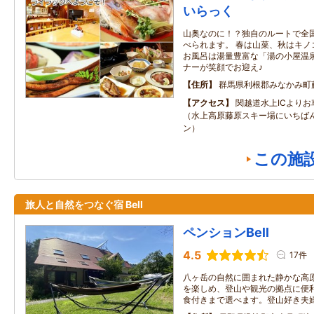
いらっく
山奥なのに！？独自のルートで全
べられます。 春は山菜、秋はキノ
お風呂は湯量豊富な「湯の小屋温泉
ナーが笑顔でお迎え♪
住所
群馬県利根郡みなかみ町
アクセス
関越道水上ICより
（水上高原藤原スキー場にいちば
ン）
この施
旅人と自然をつなぐ宿 Bell
ペンションBell
4.5
17件
八ヶ岳の自然に囲まれた静かな高
を楽しめ、登山や観光の拠点に便
食付きまで選べます。登山好き夫