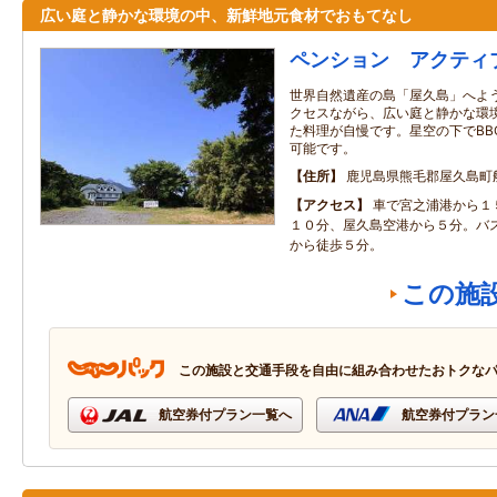
広い庭と静かな環境の中、新鮮地元食材でおもてなし
ペンション アクティ
世界自然遺産の島「屋久島」へよう
クセスながら、広い庭と静かな環境
た料理が自慢です。星空の下でBB
可能です。
住所
鹿児島県熊毛郡屋久島町
アクセス
車で宮之浦港から１
１０分、屋久島空港から５分。バ
から徒歩５分。
この施
この施設と交通手段を自由に組み合わせたおトクな
航空券付プラン一覧へ
航空券付プラン