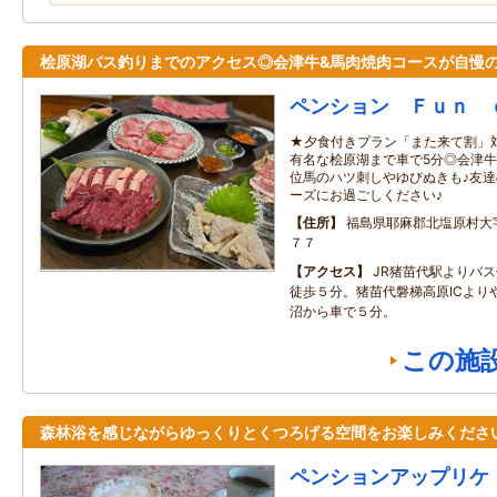
桧原湖バス釣りまでのアクセス◎会津牛&馬肉焼肉コースが自慢
ペンション Ｆｕｎ 
★夕食付きプラン「また来て割」対
有名な桧原湖まで車で5分◎会津牛
位馬のハツ刺しやゆびぬきも♪友
ーズにお過ごしください♪
住所
福島県耶麻郡北塩原村大
７７
アクセス
JR猪苗代駅よりバ
徒歩５分。猪苗代磐梯高原ICより
沼から車で５分。
この施
森林浴を感じながらゆっくりとくつろげる空間をお楽しみくださ
ペンションアップリケ