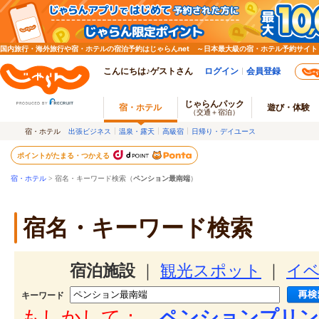
国内旅行・海外旅行や宿・ホテルの宿泊予約はじゃらんnet ～日本最大級の宿・ホテル予約サイト
こんにちは♪ゲストさん
ログイン
会員登録
じゃらんパック
宿・ホテル
遊び・体験
（交通＋宿泊）
宿・ホテル
出張ビジネス
温泉・露天
高級宿
日帰り・デイユース
ポイントがたまる・つかえる
宿・ホテル
> 宿名・キーワード検索（
ペンション最南端
）
宿名・キーワード検索
宿泊施設
｜
観光スポット
｜
イ
キーワード
もしかして：
ペンションプリン