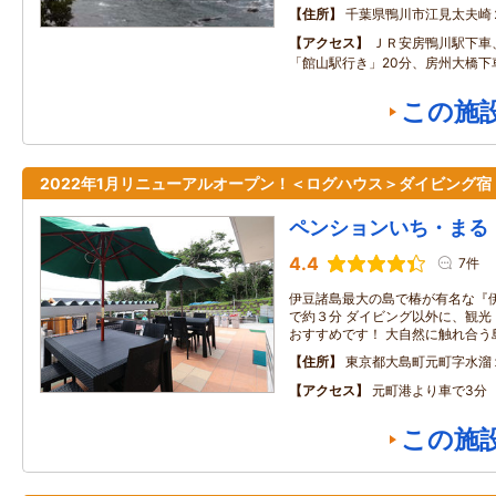
住所
千葉県鴨川市江見太夫崎
アクセス
ＪＲ安房鴨川駅下車
「館山駅行き」20分、房州大橋下
この施
2022年1月リニューアルオープン！＜ログハウス＞ダイビング宿
ペンションいち・まる
4.4
7件
伊豆諸島最大の島で椿が有名な『
で約３分 ダイビング以外に、観光
おすすめです！ 大自然に触れ合う
住所
東京都大島町元町字水溜
アクセス
元町港より車で3分
この施