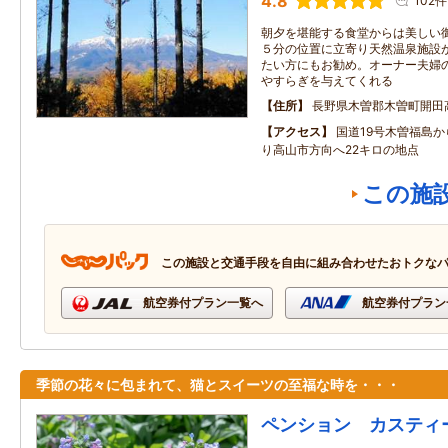
4.8
102件
朝夕を堪能する食堂からは美しい
５分の位置に立寄り天然温泉施設
たい方にもお勧め。オーナー夫婦
やすらぎを与えてくれる
住所
長野県木曽郡木曽町開田
アクセス
国道19号木曽福島か
り高山市方向へ22キロの地点
この施
この施設と交通手段を自由に組み合わせたおトクな
航空券付プラン一覧へ
航空券付プラン
季節の花々に包まれて、猫とスイーツの至福な時を・・・
ペンション カスティ