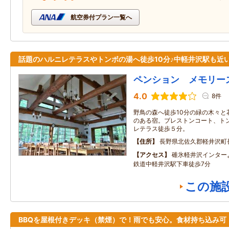
航空券付プラン一覧へ
話題のハルニレテラスやトンボの湯へ徒歩10分♪中軽井沢駅も近
ペンション メモリー
4.0
8件
野鳥の森へ徒歩10分の緑の木々と
のある宿。ブレストンコート、トン
レテラス徒歩５分。
住所
長野県北佐久郡軽井沢町
アクセス
碓氷軽井沢インター
鉄道中軽井沢駅下車徒歩7分
この施
BBQを屋根付きデッキ（禁煙）で！雨でも安心。食材持ち込み可