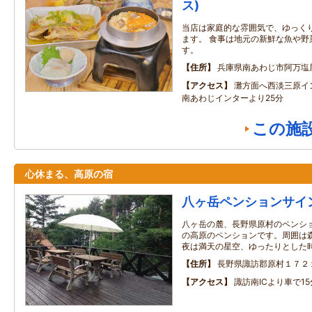
ス)
当店は家庭的な雰囲気で、ゆっく
ます。 食事は地元の新鮮な魚や野
す。
住所
兵庫県南あわじ市阿万塩
アクセス
灘方面へ西淡三原イン
南あわじインターより25分
この施
心休まる、高原の宿
八ヶ岳ペンションサイ
八ヶ岳の麓、長野県原村のペンショ
の高原のペンションです。周囲は
夜は満天の星空、ゆったりとした
住所
長野県諏訪郡原村１７２
アクセス
諏訪南ICより車で15