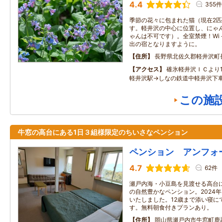
4.4
355件
季節の花々に包まれた猫（現在2
す。軽井沢の中心に位置し、にゃ
ゃんは不可です）。全室禁煙！Wi
出の宿となりますように。
住所
長野県北佐久郡軽井沢町
アクセス
碓氷軽井沢ＩＣより
軽井沢駅→しなの鉄道中軽井沢下車
この施
牛窓の高台にある1日３組様限定のちいさなペンション
ペンション アンフォ
4.7
62件
瀬戸内海・小豆島を見渡せる高台
の自然豊かなペンション。2024
いたしました。12歳まで添い寝に
す。無料朝食付きプランあり。
住所
岡山県瀬戸内市牛窓町鹿