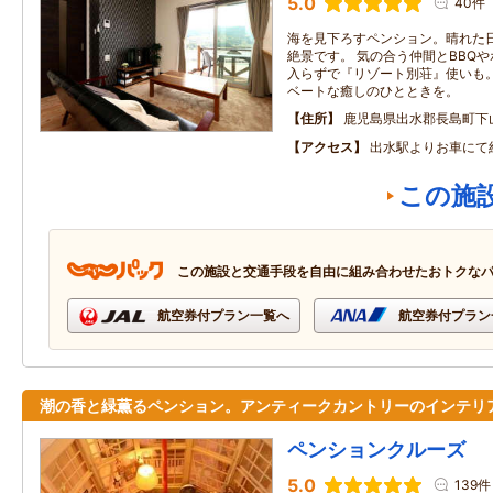
5.0
40件
海を見下ろすペンション。晴れた
絶景です。 気の合う仲間とBBQ
入らずで『リゾート別荘』使いも。
ベートな癒しのひとときを。
住所
鹿児島県出水郡長島町下
アクセス
出水駅よりお車にて
この施
この施設と交通手段を自由に組み合わせたおトクな
航空券付プラン一覧へ
航空券付プラン
潮の香と緑薫るペンション。アンティークカントリーのインテリ
ペンションクルーズ
5.0
139件