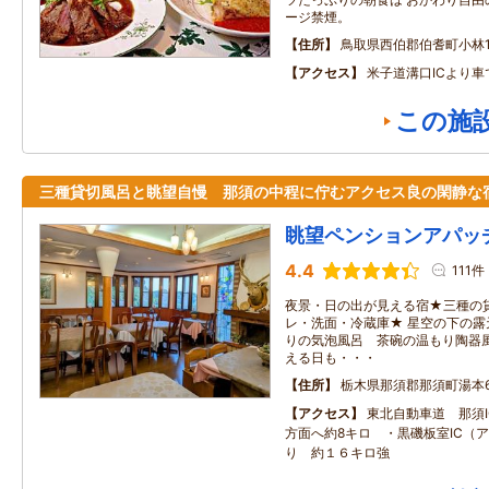
ージ禁煙。
住所
鳥取県西伯郡伯耆町小林12
アクセス
米子道溝口ICより車
この施
三種貸切風呂と眺望自慢 那須の中程に佇むアクセス良の閑静
眺望ペンションアパッ
4.4
111件
夜景・日の出が見える宿★三種の
レ・洗面・冷蔵庫★ 星空の下の
りの気泡風呂 茶碗の温もり陶器風
える日も・・・
住所
栃木県那須郡那須町湯本6
アクセス
東北自動車道 那須
方面へ約8キロ ・黒磯板室IC（
り 約１６キロ強