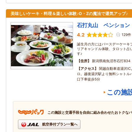
美味しいケーキ・料理＆楽しい体験♪O・Zの魔法で運気アップ♪
石打丸山 ペンション
4.2
129件
誕生月の方にはバースデーケーキ
リアキャンドル体験、タロット占
す♪
住所
新潟県南魚沼市石打834
アクセス
関越自動車道湯沢IC
ロ。越後湯沢駅より無料シャトル
口下車徒歩5分
この施
この施設と交通手段を自由に組み合わせたおトクな
航空券付プラン一覧へ