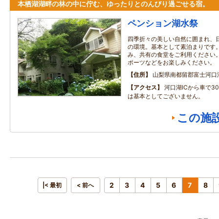
本栖湖湖畔の林の中に佇む、ゆったりとのんびり過ごせる宿。
ペンション湖水祭
四季折々の美しい自然に囲まれ、
の環境。基本として素泊まりです
み、共有の食堂をご利用ください
ポーツなどをお楽しみください。
住所
山梨県南都留郡富士河口
アクセス
河口湖ICから車で3
は基本としてございません。
この施
2
3
4
5
6
7
8
|< 最初
< 前へ