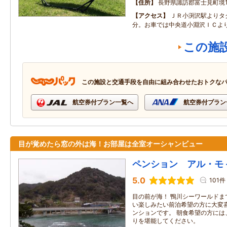
住所
長野県諏訪郡富士見町境10
アクセス
ＪＲ小渕沢駅よりタ
分。お車では中央道小淵沢ＩＣよ
この施
この施設と交通手段を自由に組み合わせたおトクな
航空券付プラン一覧へ
航空券付プラン
目が覚めたら窓の外は海！お部屋は全室オーシャンビュー
ペンション アル・モ
5.0
101件
目の前が海！ 鴨川シーワールドま
い楽しみたい前泊希望の方に大変
ンションです。 朝食希望の方には
りを堪能してください。