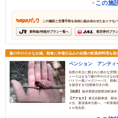
この施
この施設と交通手段を自由に組み合わせたおトクな
新幹線/特急付プラン一覧へ
航空券付プラ
森の中の小さなお城。朝食に本場仕込みの自慢の欧風卵料理を提
ペンション アンティ
自然の木立に囲まれた静かな空間
ィークはまるで森の中の小さなお城
バトリー風ジャグジーバス、朝食
を提供する1泊朝食付きの宿。
住所
栃木県那須郡那須町湯本
アクセス
東北自動車道・那須
０分。那須湯本方面へ、一軒茶屋
ｋｍ先右折。