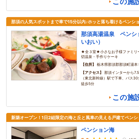
この施
那須の人気スポットまで車で15分以内♪ホッと落ち着けるペンシ
那須高湯温泉 ペンシ
いおい）
★全３室★小さなお子様ファミリ
切温泉・手作りケーキ
住所
栃木県那須郡那須町湯本
アクセス
那須インターから7.
（東北新幹線）駅で下車、バス30
徒歩5分
この施
新築オープン！1日2組限定の海と丘と風車の見える戸建てペンシ
ペンション海