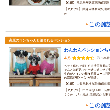
住所
群馬県吾妻郡草津町草津
アクセス
関越自動車道渋川伊
分
この施
高原のワンちゃんと泊まれるペンション
わんわんペンションち
4.5
104件
ペット連れで楽しめる清里高原の
ゃんとは何処でも一緒に過ごせて
牛肉がメインの和洋折衷コース料
の高原野菜やパンが好評。
住所
山梨県北杜市高根町浅川
アクセス
中央道(須玉IC・長坂I
２０分 JR小海線(清里駅)から車
この施