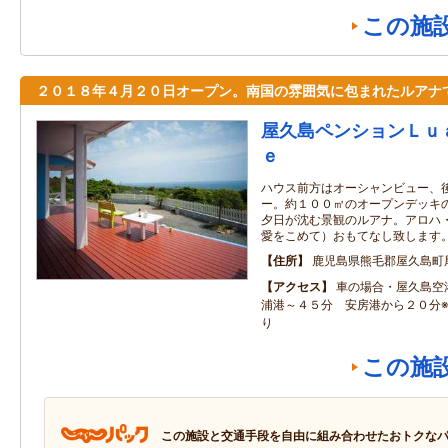
この施
２０１８年４月２０日オープン。南国の雰囲気に包まれたルアナ
屋久島ペンションＬｕ
ｅ
ハウス前方はオーシャンビュー、
ー。約１００㎡のオープンデッキ
夕日が沈む景観のルアナ。アロハ
愛をこめて）おもてなし致します
住所
鹿児島県熊毛郡屋久島町
アクセス
車の場合・屋久島空
浦港～４５分 安房港から２０分
り
この施
この施設と交通手段を自由に組み合わせたおトクな