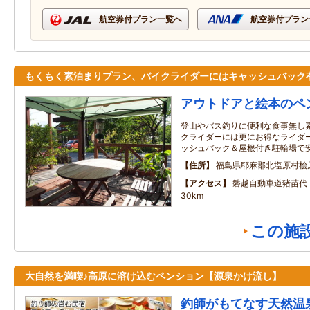
航空券付プラン一覧へ
航空券付プラン
もくもく素泊まりプラン、バイクライダーにはキャッシュバック
アウトドアと絵本のペ
登山やバス釣りに便利な食事無し
クライダーには更にお得なライダー
ッシュバック＆屋根付き駐輪場で
住所
福島県耶麻郡北塩原村桧
アクセス
磐越自動車道猪苗代
30km
この施
大自然を満喫♪高原に溶け込むペンション【源泉かけ流し】
釣師がもてなす天然温