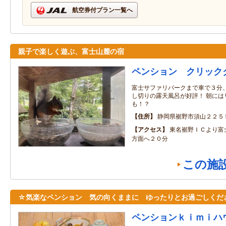
航空券付プラン一覧へ
親子で楽しく遊ぶ、富士山麓の宿
ペンション クリック
富士サファリパークまで車で３分
し切りの露天風呂が好評！ 朝には
も！？
住所
静岡県裾野市須山２２５
アクセス
東名裾野ＩＣより富
方面へ２０分
この施
☆気楽なペンション 気の向くままに ゆったりとお過ごしくだ
ペンションｋｉｍｉハ