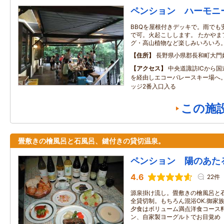
ペンション ハーモニ
BBQを屋根付きデッキで。雨でも
で可。火起こしします。 たかやま
グ・高山植物など楽しみいろいろ
住所
長野県小県郡長和町大門
アクセス
中央道諏訪ICから国
を経由しエコーバレースキー場へ
ッジ2番入口入る
この施
畳敷きの檜風呂と石風呂、鍵付きの貸切温泉。
ペンション 陽のあた
4.6
22件
源泉掛け流し。畳敷きの檜風呂と
全貸切制。もちろん混浴OK.御家
夕食はボリューム満点洋食コース
ン、自家製ヨーグルトでお目覚め