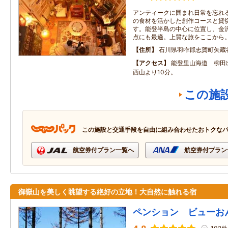
アンティークに囲まれ日常を忘れ
の食材を活かした創作コースと貸
す。能登半島の中心に位置し、金
点にも最適。上質な旅をここから
住所
石川県羽咋郡志賀町矢蔵
アクセス
能登里山海道 柳田
西山より10分。
この施
この施設と交通手段を自由に組み合わせたおトクな
航空券付プラン一覧へ
航空券付プラン
御嶽山を美しく眺望する絶好の立地！大自然に触れる宿
ペンション ビューお