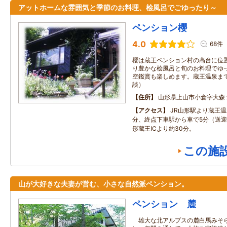
アットホームな雰囲気と季節のお料理、桧風呂でごゆったり～
ペンション櫻
4.0
68件
櫻は蔵王ペンション村の高台に位
り豊かな桧風呂と旬のお料理でゆ
空鑑賞も楽しめます。蔵王温泉ま
談）
住所
山形県上山市小倉字大森
アクセス
JR山形駅より蔵王温
分、終点下車駅から車で5分（送
形蔵王ICより約30分。
この施
山が大好きな夫妻が営む、小さな自然派ペンション。
ペンション 麓
雄大な北アルプスの麓白馬みそら