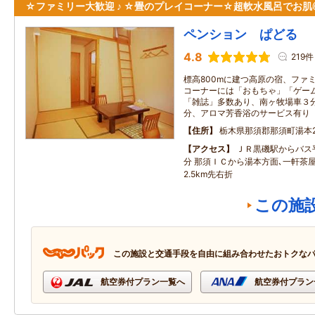
☆ファミリー大歓迎 ♪ ☆畳のプレイコーナー☆超軟水風呂でお肌
ペンション ぱどる
4.8
219件
標高800mに建つ高原の宿、ファミ
コーナーには「おもちゃ」「ゲー
「雑誌」多数あり、南ヶ牧場車３
分、アロマ芳香浴のサービス有り
住所
栃木県那須郡那須町湯本21
アクセス
ＪＲ黒磯駅からバス
分 那須ＩＣから湯本方面､一軒茶
2.5km先右折
この施
この施設と交通手段を自由に組み合わせたおトクな
航空券付プラン一覧へ
航空券付プラン