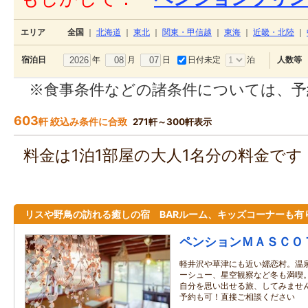
エリア
全国
｜
北海道
｜
東北
｜
関東・甲信越
｜
東海
｜
近畿・北陸
｜
年
月
日
日付未定
泊
宿泊日
人数等
※食事条件などの諸条件については、予
603
軒 絞込み条件に合致
271軒～300軒表示
料金は1泊1部屋の大人1名分の料金で
リスや野鳥の訪れる癒しの宿 BARルーム、キッズコーナーも有
ペンションＭＡＳＣＯ
軽井沢や草津にも近い嬬恋村。温
ーシュー、星空観察など冬も満喫
自分を思い出せる旅、してみませ
予約も可！直接ご相談ください