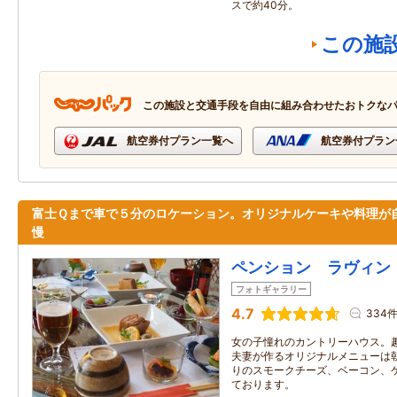
スで約40分。
この施
この施設と交通手段を自由に組み合わせたおトクな
航空券付プラン一覧へ
航空券付プラン
富士Ｑまで車で５分のロケーション。オリジナルケーキや料理が
慢
ペンション ラヴィン
フォトギャラリー
4.7
334
女の子憧れのカントリーハウス。
夫妻が作るオリジナルメニューは
りのスモークチーズ、ベーコン、
ております。