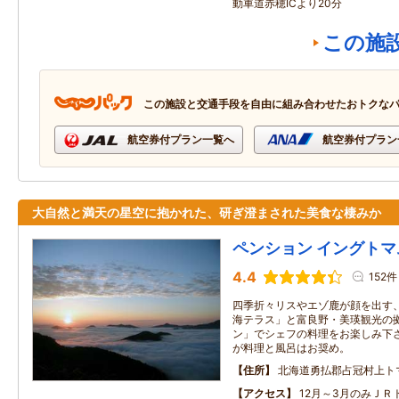
動車道赤穂ICより20分
この施
この施設と交通手段を自由に組み合わせたおトクな
航空券付プラン一覧へ
航空券付プラン
大自然と満天の星空に抱かれた、研ぎ澄まされた美食な棲みか
ペンション イングトマ
4.4
152件
四季折々リスやエゾ鹿が顔を出す、
海テラス」と富良野・美瑛観光の拠
ン」でシェフの料理をお楽しみ下さ
が料理と風呂はお奨め。
住所
北海道勇払郡占冠村上トマ
アクセス
12月～3月のみＪＲ