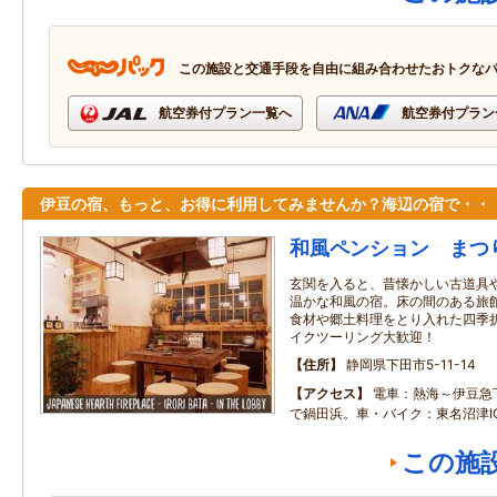
この施設と交通手段を自由に組み合わせたおトクな
航空券付プラン一覧へ
航空券付プラン
伊豆の宿、もっと、お得に利用してみませんか？海辺の宿で・・
和風ペンション まつ
玄関を入ると、昔懐かしい古道具
温かな和風の宿。床の間のある旅
食材や郷土料理をとり入れた四季
イクツーリング大歓迎！
住所
静岡県下田市5-11-14
アクセス
電車：熱海～伊豆急
で鍋田浜。車・バイク：東名沼津I
この施