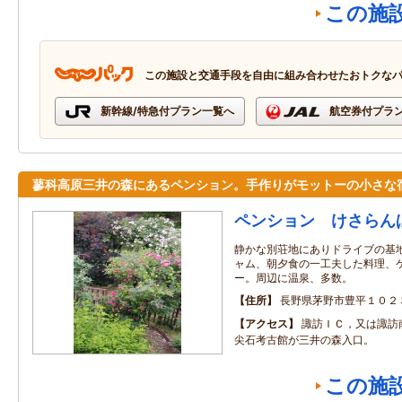
この施
この施設と交通手段を自由に組み合わせたおトクな
新幹線/特急付プラン一覧へ
航空券付プラ
蓼科高原三井の森にあるペンション。手作りがモットーの小さな
ペンション けさらん
静かな別荘地にありドライブの基
ャム、朝夕食の一工夫した料理、
ー。周辺に温泉、多数。
住所
長野県茅野市豊平１０２
アクセス
諏訪ＩＣ，又は諏訪
尖石考古館が三井の森入口。
この施