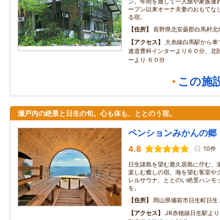
ン。年間を通して一人旅や家族連
ープン以来オーナ夫妻のおもてな
る宿。
住所
長野県北安曇郡白馬村北
アクセス
大糸線白馬駅から車
速道豊科インターより６０分、北
ーより ６０分
この施
瀬戸内の絶景と日生の旬。心も体も、ととのう宿。
ペンションみかんの郷
4.8
10件
日生諸島を望む鹿久居島に佇む、
楽しむ癒しの宿。海を望む客室やグ
レルサウナ、ととのい絶景ハンモ
を。
住所
岡山県備前市日生町日生
アクセス
JR赤穂線日生駅よ