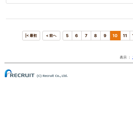
5
6
7
8
9
10
11
|< 最初
< 前へ
表示 ：