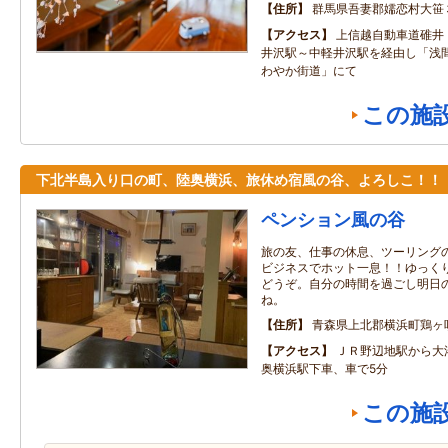
住所
群馬県吾妻郡嬬恋村大笹
アクセス
上信越自動車道碓井
井沢駅～中軽井沢駅を経由し「浅
わやか街道」にて
この施
下北半島入り口の町、陸奥横浜、旅休め宿風の谷、よろしこ！！
ペンション風の谷
旅の友、仕事の休息、ツーリング
ビジネスでホット一息！！ゆっく
どうぞ。自分の時間を過ごし明日
ね。
住所
青森県上北郡横浜町鶏ヶ
アクセス
ＪＲ野辺地駅から大
奥横浜駅下車、車で5分
この施