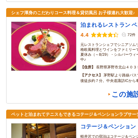
シェフ渾身のこだわりコース料理＆貸切風呂 お子様連れ大歓迎♪
泊まれるレストラン 
4.4
72件
元レストランシェフでシニアソム
格欧風料理とワインをファミリーで
夏休み（～8/29）・シルバーウィー
中♪
住所
長野県茅野市北山４０３
アクセス
茅野駅より路線バス
後徒歩約７分。中央道諏訪ICから
この施
ペットと泊まれてテニスもできるコテージ＆ペンションラブサー
コテージ＆ペンション
軽井沢での宿泊はコテージ＆ペン