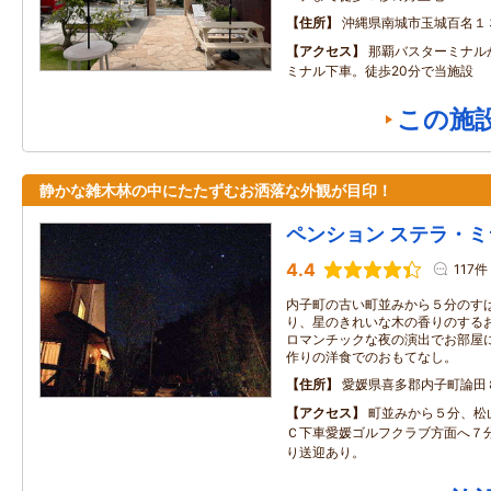
住所
沖縄県南城市玉城百名１
アクセス
那覇バスターミナル
ミナル下車。徒歩20分で当施設
この施
静かな雑木林の中にたたずむお洒落な外観が目印！
ペンション ステラ・ミ
4.4
117件
内子町の古い町並みから５分のす
り、星のきれいな木の香りのする
ロマンチックな夜の演出でお部屋
作りの洋食でのおもてなし。
住所
愛媛県喜多郡内子町論田
アクセス
町並みから５分、松
Ｃ下車愛媛ゴルフクラブ方面へ７
り送迎あり。