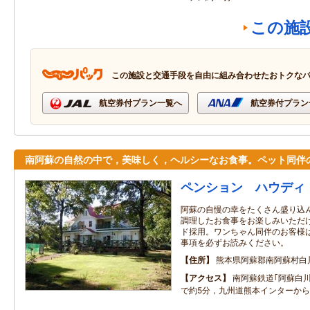
この施
この施設と交通手段を自由に組み合わせたおトクな
航空券付プラン一覧へ
航空券付プラン
南阿蘇の自然の中で，美味しく，ヘルシーなお食事。ペット同伴
ペンション ハウディ
阿蘇の自慢の幸をたくさん盛り込
調理したお食事をお楽しみいただ
ド採用。ワンちゃん同伴のお客様
事項を必ずお読みください。
住所
熊本県阿蘇郡南阿蘇村白
アクセス
南阿蘇鉄道｢阿蘇白
で約5分，九州道熊本インターから