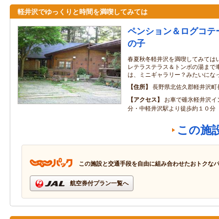
軽井沢でゆっくりと時間を満喫してみては
ペンション＆ログコテ
の子
春夏秋冬軽井沢を満喫してみてはい
レテラステラス＆トンボの湯まで車
は、ミニギャラリー？みたいにな
住所
長野県北佐久郡軽井沢町長
アクセス
お車で碓氷軽井沢イ
分・中軽井沢駅より徒歩約１０分
この施
この施設と交通手段を自由に組み合わせたおトクな
航空券付プラン一覧へ