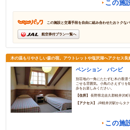
この施
この施設と交通手段を自由に組み合わせたおトクな
航空券付プラン一覧へ
木の温もりやさしい森の宿。アウトレットや塩沢湖へアクセス良
ペンション バンビ
別荘地の一角にたたずむ木の香漂
ごせる雰囲気。小鳥のさえずりを
歩をお楽しみください。
住所
長野県北佐久郡軽井沢町
アクセス
JR軽井沢駅からタク
この施