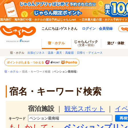
国内旅行・海外旅行や宿・ホテルの宿泊予約はじゃらんnet ～日本最大級の宿・ホテル予約サイト
こんにちは♪ゲストさん
ログイン
会員登録
じゃらんパック
宿・ホテル
遊び・体験
（交通＋宿泊）
宿・ホテル
出張ビジネス
温泉・露天
高級宿
日帰り・デイユース
ポイントがたまる・つかえる
宿・ホテル
> 宿名・キーワード検索（
ペンション最南端
）
宿名・キーワード検索
宿泊施設
｜
観光スポット
｜
イ
キーワード
もしかして：
ペンションプリン