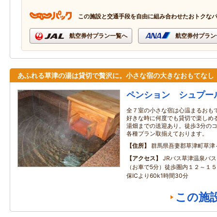
この施設と交通手段を自由に組み合わせたおトクな
航空券付プラン一覧へ
航空券付プラン
あふれる草津の湯は貸切で贅沢に。小さな宿の大きなおもてなし
ペンション シュプー
全７室の小さな宿は心温まるおも
好きな時に何度でも貸切で楽しめ
湯畑までの送迎あり。徒歩3分の
各種プラン取揃えております。
住所
群馬県吾妻郡草津町草津
アクセス
JRバス草津温泉バ
（お車で5分）徒歩圏内１２～１
保ICより60k1時間30分
この施