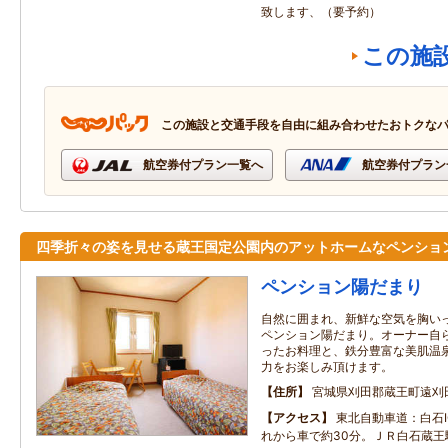
致します、（要予約）
この施
この施設と交通手段を自由に組み合わせたおトクな
航空券付プラン一覧へ
航空券付プラン
四季折々の姿を見せる蔵王国定公園内のアットホームなペンショ
ペンション陽だまり
自然に囲まれ、新鮮な空気を胸い
ペンション陽だまり。オーナー自
ったお料理と、鉄分豊富な美肌温
力をお楽しみ頂けます。
住所
宮城県刈田郡蔵王町遠刈
アクセス
東北自動車道：白石I
れから車で約30分。ＪＲ白石蔵王