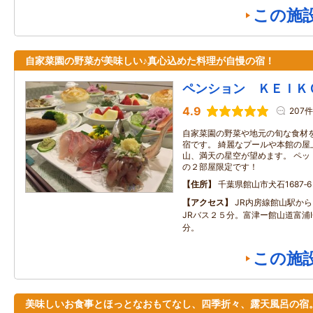
この施
自家菜園の野菜が美味しい♪真心込めた料理が自慢の宿！
ペンション ＫＥＩＫ
4.9
207件
自家菜園の野菜や地元の旬な食材
宿です。 綺麗なプールや本館の屋
山、満天の星空が望めます。 ペッ
の２部屋限定です！
住所
千葉県館山市犬石1687‐6
アクセス
JR内房線館山駅か
JRバス２５分。富津ー館山道富浦
分。
この施
美味しいお食事とほっとなおもてなし、四季折々、露天風呂の宿