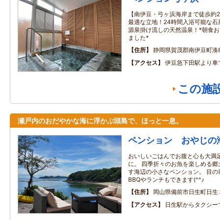
【南伊豆・弓ヶ浜海岸まで徒歩約
最適な立地！24時間入浴可能な石
源泉掛け流しの天然温泉！*朝食
ました*
住所
静岡県賀茂郡南伊豆町湊89
アクセス
伊豆急下田駅より車
この施
瀬戸内のおだやかな海に浮かぶ頭島で、ほっと一息。
ペンション おやじの
おいしいごはんでお腹と心も大満
に。 四季折々のお魚を楽しめる郷
す海辺の小さなペンション。 目の
BBQやランチもできます(^^♪
住所
岡山県備前市日生町日生
アクセス
日生駅からタクシー