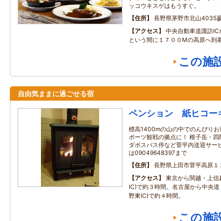
ッコウキスゲはもうすぐ。
住所
長野県茅野市北山4035
アクセス
中央自動車道諏訪I
という間に１７００Mの高原へ到
この施
自由気ままに過ごせる宿
ペンション 紙ヒコー
標高1400mの山の中でのんびりお
ポーツ観戦の拠点に！ 根子岳・四
ダボスバス停など菅平内送迎サービ
は09049648397まで
住所
長野県上田市菅平高原１
アクセス
東京から関越・上信
IC)で約３時間。名古屋から中央
野東IC)で約４時間。
この施