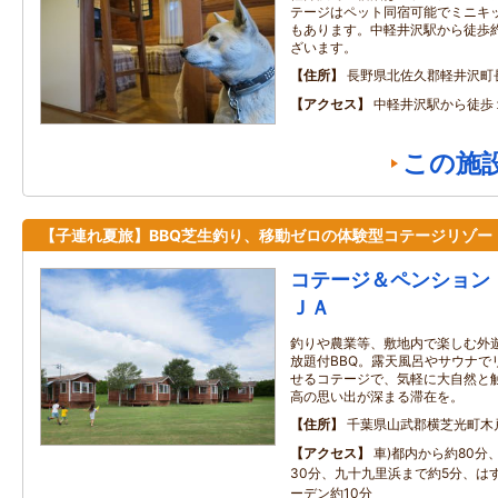
テージはペット同宿可能でミニキ
もあります。中軽井沢駅から徒歩約
ざいます。
住所
長野県北佐久郡軽井沢町長
アクセス
中軽井沢駅から徒歩
この施
【子連れ夏旅】BBQ芝生釣り、移動ゼロの体験型コテージリゾー
コテージ＆ペンション 
ＪＡ
釣りや農業等、敷地内で楽しむ外
放題付BBQ。露天風呂やサウナで
せるコテージで、気軽に大自然と
高の思い出が深まる滞在を。
住所
千葉県山武郡横芝光町木
アクセス
車)都内から約80分
30分、九十九里浜まで約5分、は
ーデン約10分