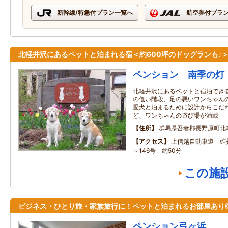
新幹線/特急付プラン一覧へ
航空券付プラ
北軽井沢にあるペットと泊まれる宿＜約600坪のドッグランも♪
ペンション 南季の灯
北軽井沢にあるペットと宿泊でき
の低い階段、足の悪いワンちゃん
愛犬と泊まるために設計からこだ
ど、ワンちゃんの遊び場が満載
住所
群馬県吾妻郡長野原町北
アクセス
上信越自動車道 碓井
～146号 約50分
この施
ビジネス・ひとり旅・家族旅行に！ペットと泊まれるお部屋あり
ペンション弓ヶ浜