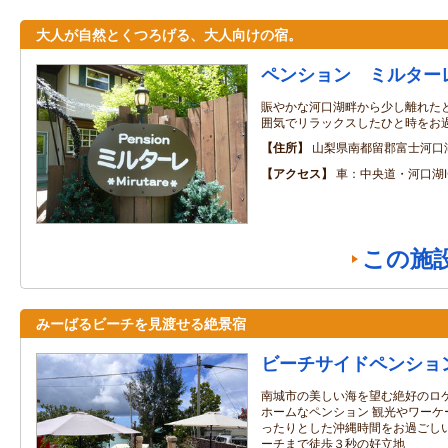
大人が自然とくつろげる、大人向けの宿。
ペンション ミルター
賑やかな河口湖畔から少し離れた
囲気でリラックスしたひと時をお
住所
山梨県南都留郡富士河口
アクセス
車：中央道・河口湖I
この施
みーばるビーチを見渡せる絶景宿
ビーチサイドペンショ
南城市の美しい海を望む絶好のロ
ホームなペンション 観光やワーケ
ったりとした沖縄時間をお過ごしい
ーチまで徒歩３秒の好立地