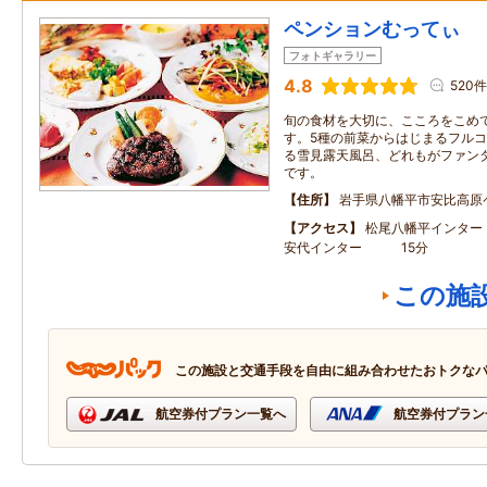
ペンションむってぃ
フォトギャラリー
4.8
520件
旬の食材を大切に、こころをこめ
す。5種の前菜からはじまるフルコー
る雪見露天風呂、どれもがファン
です。
住所
岩手県八幡平市安比高原
アクセス
松尾八幡平イン
安代インター 15分
この施
この施設と交通手段を自由に組み合わせたおトクな
航空券付プラン一覧へ
航空券付プラン