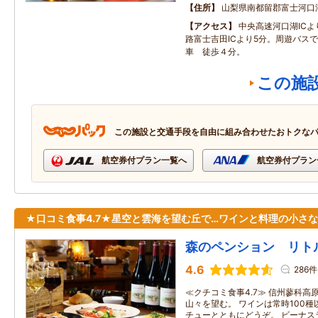
住所
山梨県南都留郡富士河口湖町
アクセス
中央高速河口湖ICよ
路富士吉田ICより5分。周遊バス
車 徒歩４分。
この施
この施設と交通手段を自由に組み合わせたおトクな
航空券付プラン一覧へ
航空券付プラン
★口コミ食事4.7★星空と雲海を望む丘で…ワインと料理の小さ
森のペンション リト
4.6
286件
≪クチコミ食事4.7≫ 信州蓼科
山々を望む。 ワインは常時100
チューとともにどうぞ。 ビーナス