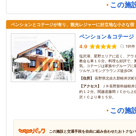
この施
ペンションとコテージが有り、観光レジャーに好立地な小さな宿
ペンション＆コテージ
4.9
191件
塩沢湖、星野エリアに近く、アウ
教会も車１０分。料理も好評で、
気。コテージは家族やグループに
ツルヤ,コモングラウンズ徒歩OK
住所
長野県北佐久郡軽井沢町長倉
アクセス
ＪＲ長野新幹線軽井
約１２分。関越道藤岡ＪＣから上
沢ＩＣより車１５分。
この施
この施設と交通手段を自由に組み合わせたおトクな