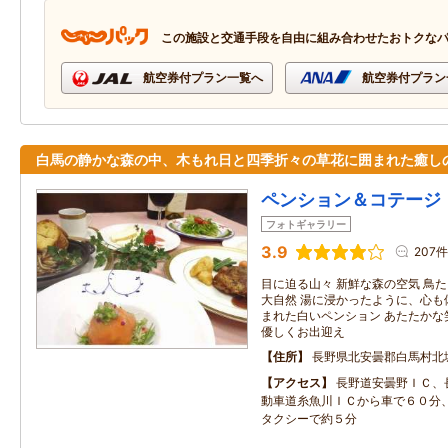
この施設と交通手段を自由に組み合わせたおトクな
航空券付プラン一覧へ
航空券付プラン
白馬の静かな森の中、木もれ日と四季折々の草花に囲まれた癒し
ペンション＆コテージ
フォトギャラリー
3.9
207件
目に迫る山々 新鮮な森の空気 鳥た
大自然 湯に浸かったように、心も
まれた白いペンション あたたかな
優しくお出迎え
住所
長野県北安曇郡白馬村北
アクセス
長野道安曇野ＩＣ、
動車道糸魚川ＩＣから車で６０分
タクシーで約５分