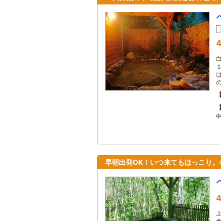
4
早朝出発OK！いつ来てもほっこり。
4