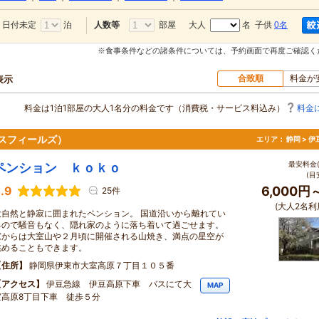
日付未定
泊
部屋
大人
名 子供
0名
人数等
※食事条件などの諸条件については、予約画面で再度ご確認く
合致順
料金が
表示
料金は1泊1部屋の大人1名分の料金です（消費税・サービス料込み）
料金
ウスフィールズ）
エリア：
静岡 > 
最安料金(
ペンション ｋｏｋｏ
(目
.9
6,000円
25件
(大人2名利
大自然と静寂に囲まれたペンション。 国道沿いから離れてい
るので騒音もなく、隠れ家のように落ち着いて過ごせます。
窓からは大室山や２月頃に開催される山焼き、満点の星空が
眺めることもできます。
住所
静岡県伊東市大室高原７丁目１０５番
アクセス
伊豆急線 伊豆高原下車 バスにて大
MAP
室高原8丁目下車 徒歩５分