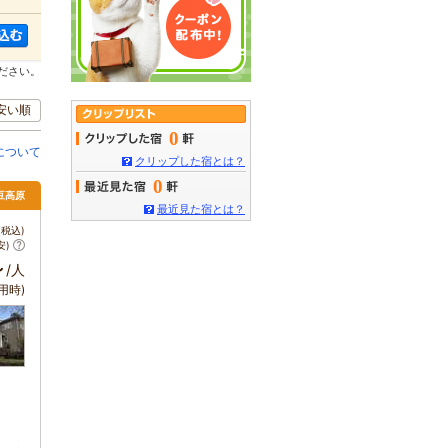
ださい。
安い順
0
について
クリップした宿とは？
0
伊豆高原
最近見た宿とは？
税込)
安)
～
/人
用時)