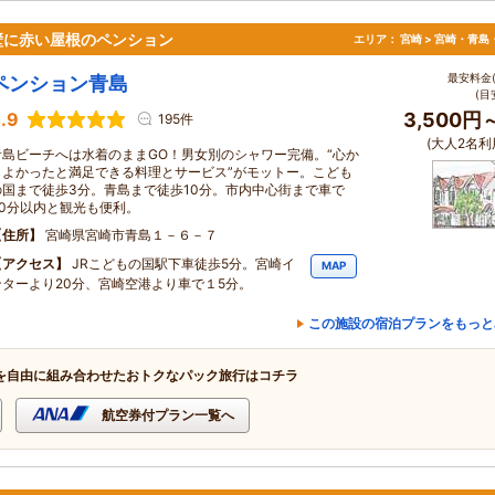
壁に赤い屋根のペンション
エリア：
宮崎 > 宮崎・青島
最安料金(
ペンション青島
(目
.9
3,500円
195件
(大人2名利
青島ビーチへは水着のままGO！男女別のシャワー完備。“心か
らよかったと満足できる料理とサービス”がモットー。こども
の国まで徒歩3分。青島まで徒歩10分。市内中心街まで車で
30分以内と観光も便利。
住所
宮崎県宮崎市青島１－６－７
アクセス
JRこどもの国駅下車徒歩5分。宮崎イ
MAP
ンターより20分、宮崎空港より車で１5分。
この施設の宿泊プランをもっと
を自由に組み合わせたおトクなパック旅行はコチラ
航空券付プラン一覧へ