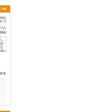
・日南
税込)
安)
～
/人
用時)
みる