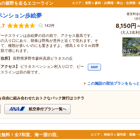
岳の裾野を走るエコーライン
エリア：
長野 > 蓼科・白樺湖・車山・女神湖・
最安料金(
ペンション歩絵夢
(目
.7
8,150円
142件
(大人2名利
ビーナスラインは歩絵夢の目の前で、アクセス最高です。
森の入り口にあり、朝食は野鳥が意外と近くで見れます。そ
して、種類が多いいのにも驚きますよ。 標高１６００ｍ四季
を肌で感じれます。
住所
長野県茅野市蓼科高原ピラタスの丘
アクセス
ピラタスペンション村入り口で、ビー
MAP
ナスラインは目の前です。
この施設の宿泊プランをもっと
を自由に組み合わせたおトクなパック旅行はコチラ
航空券付プラン一覧へ
は無料！全7和室、海一望の宿。
エリア：
神奈川 > 湯河原・真鶴・