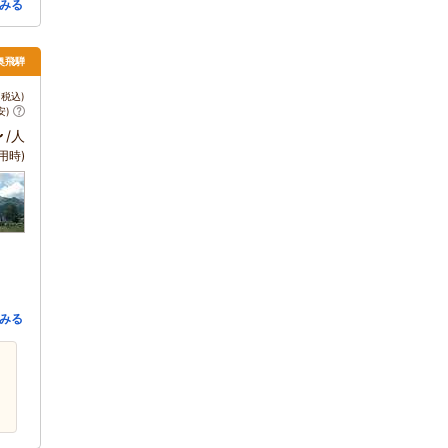
みる
 奥飛騨
税込)
安)
～
/人
用時)
みる