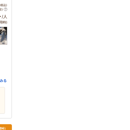
税込)
安)
～
/人
用時)
みる
麦峠）