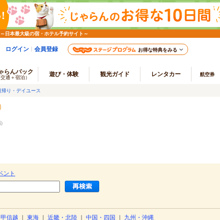
 ～日本最大級の宿・ホテル予約サイト～
ログイン
会員登録
お得な特典をみる
ゃらんパック
遊び・体験
観光ガイド
レンタカー
航空券
（交通＋宿泊）
日帰り・デイユース
端
）
ベント
・甲信越
｜
東海
｜
近畿・北陸
｜
中国・四国
｜
九州・沖縄