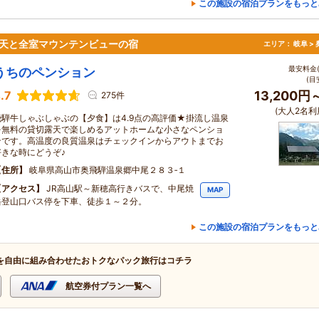
この施設の宿泊プランをもっと
露天と全室マウンテンビューの宿
エリア：
岐阜 >
最安料金(
うちのペンション
(目
.7
13,200円
275件
(大人2名利
飛騨牛しゃぶしゃぶの【夕食】は4.9点の高評価★掛流し温泉
を無料の貸切露天で楽しめるアットホームな小さなペンショ
ンです。高温度の良質温泉はチェックインからアウトまでお
好きな時にどうぞ♪
住所
岐阜県高山市奥飛騨温泉郷中尾２８３‐１
アクセス
JR高山駅～新穂高行きバスで、中尾焼
MAP
岳登山口バス停を下車、徒歩１～２分。
この施設の宿泊プランをもっと
を自由に組み合わせたおトクなパック旅行はコチラ
航空券付プラン一覧へ