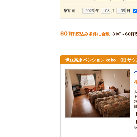
年
月
日
宿泊日
601
軒 絞込み条件に合致
31軒～60軒
伊豆高原 ペンション koko (旧 サ
4