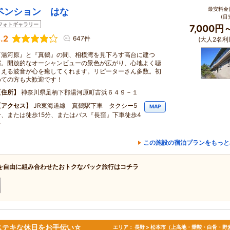
最安料金(
ペンション はな
(目
フォトギャラリー
7,000円
.2
647件
(大人2名利
『湯河原』と『真鶴』の間、相模湾を見下ろす高台に建つ
宿。開放的なオーシャンビューの景色が広がり、心地よく聴
こえる波音が心を癒してくれます。リピーターさん多数。初
めての方も大歓迎です！
住所
神奈川県足柄下郡湯河原町吉浜６４９－１
アクセス
JR東海道線 真鶴駅下車 タクシー5
MAP
分、または徒歩15分、またはバス『長窪』下車徒歩4
分
この施設の宿泊プランをもっと
を自由に組み合わせたおトクなパック旅行はコチラ
ステキな休日をお手伝い☆
エリア：
長野 > 松本市（上高地・乗鞍・白骨・野