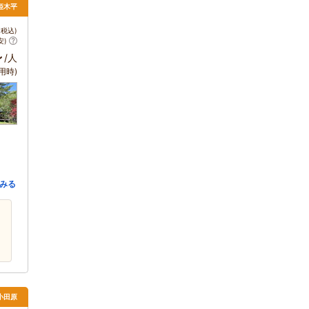
姫木平
税込)
安)
～
/人
用時)
みる
小田原