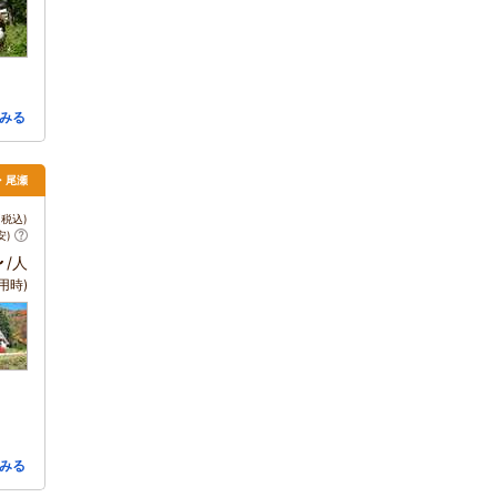
みる
・尾瀬
税込)
安)
～
/人
用時)
みる