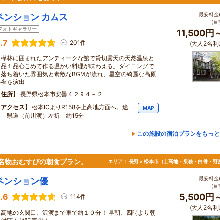
最安料金(
ペンション カムス
(目
フォトギャラリー
11,500円
.7
201件
(大人2名利
白樺林に囲まれたアンティークな館で貸切露天の天然温泉と
１品１品心こめて作る温かい料理が味わえる。ダイニングで
は落ち着いた雰囲気と素敵なBGMが流れ、星空の綺麗な高原
の夜を演出
住所
長野県松本市安曇４２９４－２
アクセス
松本ICよりR158を上高地方面へ。途
MAP
中 県道（前川渡）左折 約15分
この施設の宿泊プランをもっと
名物おむすびの朝食プラン。
エリア：
長野 > 松本市（上高地・乗鞍・白骨・野
最安料金(
ペンション優
(目
.6
5,500円
114件
(大人2名利
上高地の玄関口、沢渡まで車で約１０分！ 早朝、四時より朝