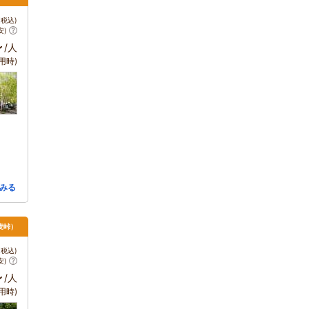
税込)
安)
～
/人
用時)
みる
麦峠）
税込)
安)
～
/人
用時)