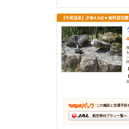
【中尾温泉】夕食4.9点★無料貸切
4
この施設と交通手段
航空券付プラン一覧へ