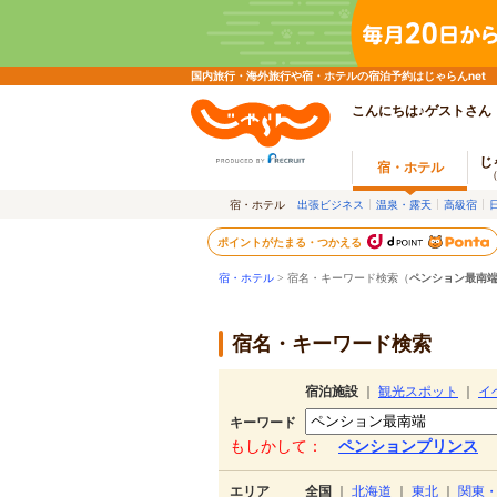
国内旅行・海外旅行や宿・ホテルの宿泊予約はじゃらんnet
こんにちは♪ゲストさん
じ
宿・ホテル
宿・ホテル
出張ビジネス
温泉・露天
高級宿
ポイントがたまる・つかえる
宿・ホテル
> 宿名・キーワード検索（
ペンション最南
宿名・キーワード検索
宿泊施設
｜
観光スポット
｜
イ
キーワード
もしかして：
ペンションプリンス
エリア
全国
｜
北海道
｜
東北
｜
関東