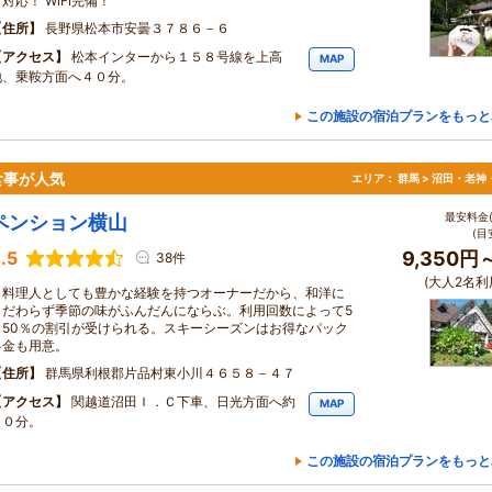
対応！ WiFi完備！
住所
長野県松本市安曇３７８６－６
アクセス
松本インターから１５８号線を上高
MAP
地、乗鞍方面へ４０分。
この施設の宿泊プランをもっと
食事が人気
エリア：
群馬 > 沼田・老神
最安料金(
ペンション横山
(目
.5
9,350円
38件
(大人2名利
料理人としても豊かな経験を持つオーナーだから、和洋に
こだわらず季節の味がふんだんにならぶ。利用回数によって5
～50％の割引が受けられる。スキーシーズンはお得なパック
料金も用意。
住所
群馬県利根郡片品村東小川４６５８－４７
アクセス
関越道沼田Ｉ．Ｃ下車、日光方面へ約
MAP
６０分。
この施設の宿泊プランをもっと