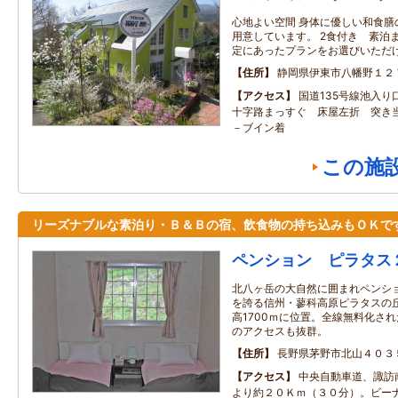
心地よい空間 身体に優しい和食
用意しています。 2食付き 素泊
定にあったプランをお選びいただ
住所
静岡県伊東市八幡野１２
アクセス
国道135号線池入り
十字路まっすぐ 床屋左折 突き
－ブイン着
この施
リーズナブルな素泊り・Ｂ＆Ｂの宿、飲食物の持ち込みもＯＫで
ペンション ピラタス
北八ヶ岳の大自然に囲まれペンシ
を誇る信州・蓼科高原ピラタスの丘
高1700ｍに位置。全線無料化された
のアクセスも抜群。
住所
長野県茅野市北山４０３
アクセス
中央自動車道、諏訪
より約２０Ｋｍ（３０分）。ビー