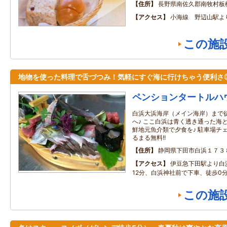
住所
長野県南佐久郡南牧村板
アクセス
小海線 野辺山駅よ
この施
地物を使った料理で舌づつみ！気軽にすぐ海に行けちゃう便利さ
ペンションタートルハ
白浜大浜海岸（メイン海岸）まで
へ♪ ここ白浜は青く透き通った海
鮮地元魚介類で夕食を♪ 駐車場チ
るまる無料!!
住所
静岡県下田市白浜１７３
アクセス
伊豆急下田駅より白
12分、白浜神社前で下車、徒歩0
この施