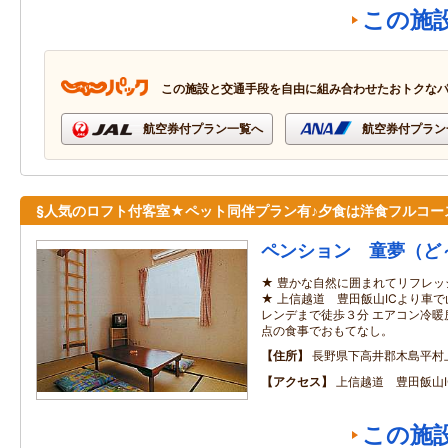
この施
この施設と交通手段を自由に組み合わせたおトクな
航空券付プラン一覧へ
航空券付プラン
§人気のロフト付客室★ペット同伴プラン有♪夕食は洋食フルコー
ペンション 童夢（ど
★ 豊かな自然に囲まれてリフレ
★ 上信越道 豊田飯山ICより車
レンデまで徒歩３分 エアコン冷暖
点の食事でおもてなし。
住所
長野県下高井郡木島平村
アクセス
上信越道 豊田飯山
この施