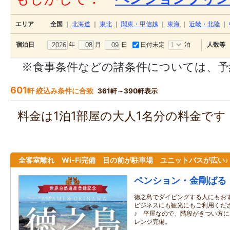
エリア
全国
｜
北海道
｜
東北
｜
関東・甲信越
｜
東海
｜
近畿・北陸
｜
年
月
日
日付未定
泊
宿泊日
人数等
※食事条件などの諸条件については、予
601
軒 絞込み条件に合致
361軒～390軒表示
料金は1泊1部屋の大人1名分の料金で
全客室離れ Wi-Fi完備 目の前が駐車場 ユニットバスが広い♪
ペンション・金剛ばる
徳之島でダイビングする人にもお
ビジネスにも観光にもご利用くだ
♪ 平屋なので、階段がきつい方
レンジ完備。