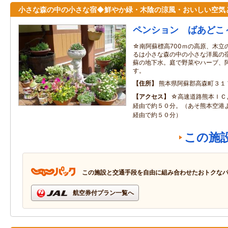
小さな森の中の小さな宿◆鮮やか緑・木陰の涼風・おいしい空気
ペンション ばあどこ
☆南阿蘇標高700ｍの高原、木立
るは小さな森の中の小さな洋風の
蘇の地下水。庭で野菜やハーブ、
す。
住所
熊本県阿蘇郡高森町３１
アクセス
☆高速道路熊本ＩＣ
経由で約５０分。（あそ熊本空港
経由で約５０分）
この施
この施設と交通手段を自由に組み合わせたおトクな
航空券付プラン一覧へ