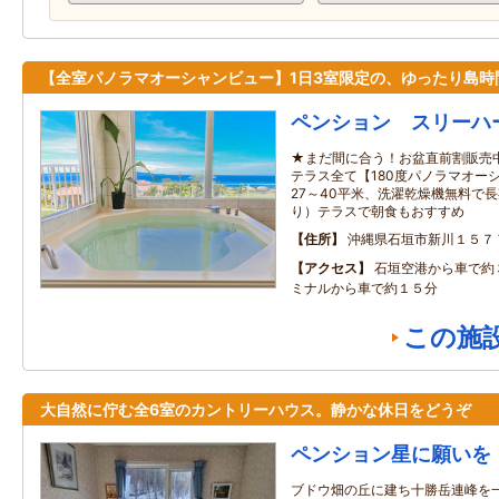
【全室パノラマオーシャンビュー】1日3室限定の、ゆったり島時
ペンション スリーハ
★まだ間に合う！お盆直前割販売
テラス全て【180度パノラマオー
27～40平米、洗濯乾燥機無料で
り）テラスで朝食もおすすめ
住所
沖縄県石垣市新川１５７
アクセス
石垣空港から車で約
ミナルから車で約１５分
この施
大自然に佇む全6室のカントリーハウス。静かな休日をどうぞ
ペンション星に願いを
ブドウ畑の丘に建ち十勝岳連峰を