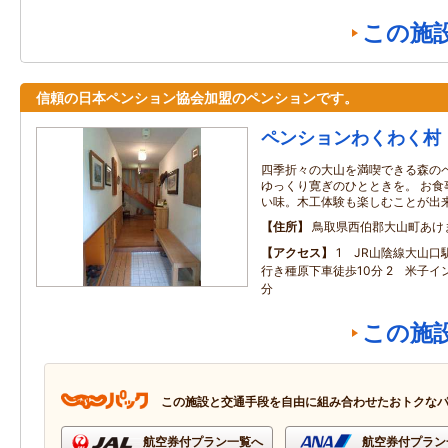
この施
信頼の日本ペンション協会加盟のペンションです。
ペンションわくわく村
四季折々の大山を満喫できる森の
ゆっくり寛ぎのひとときを。 お食
い味。木工体験も楽しむことが出
住所
鳥取県西伯郡大山町あけ
アクセス
1 JR山陰線大山口
行き種原下車徒歩10分 2 米子イ
分
この施
この施設と交通手段を自由に組み合わせたおトクな
航空券付プラン一覧へ
航空券付プラン