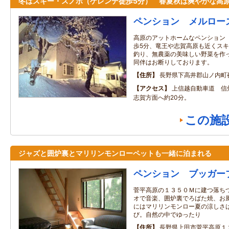
冬はスキー・スノボ（ゲレンデ徒歩5分） 春夏秋は爽やかな高
ペンション メルロー
高原のアットホームなペンション
歩5分、竜王や志賀高原も近くス
釣り、無農薬の美味しい野菜を作
同伴はお断りしております。
住所
長野県下高井郡山ノ内町
アクセス
上信越自動車道 信
志賀方面へ約20分。
この施
ジャズと囲炉裏とマリリンモンローペットも一緒に泊まれる
ペンション ブッガー
菅平高原の１３５０Ｍに建つ落ち
オで音楽、囲炉裏でろばた焼、お
にはマリリンモンロー夏の涼しさ
び。自然の中でゆったり
住所
長野県上田市菅平高原１