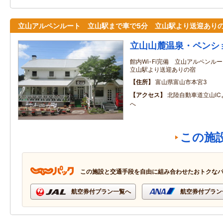
立山アルペンルート 立山駅まで車で5分 立山駅より送迎あり
立山山麓温泉・ペンシ
館内Wi-Fi完備 立山アルペン
立山駅より送迎ありの宿
住所
富山県富山市本宮3
アクセス
北陸自動車道立山I
へ
この施
この施設と交通手段を自由に組み合わせたおトクな
航空券付プラン一覧へ
航空券付プラン