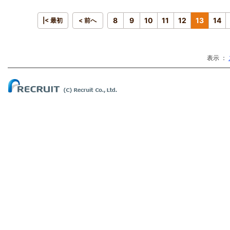
8
9
10
11
12
13
14
|< 最初
< 前へ
表示 ：