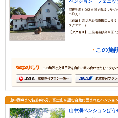
ペンション フェニッ
深夜到着もOK! 玄関で看板ウサギの
出迎え！
住所
新潟県妙高市田口１５５
スクエアー）
アクセス
上信越道妙高高原ic
この施
この施設と交通手段を自由に組み合わせたおトクな
航空券付プラン一覧へ
航空券付プラン
山中湖畔まで徒歩約5分、富士山を望む自然に囲まれたペンショ
山中湖ペンションぱう