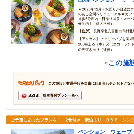
★2025年12月・水回りが自然
のある空間へリニューアル★カフ
徒歩5分圏内！日帰り温泉・スーパ
分圏内！（愛犬不可）
住所
長野県北安曇郡白馬村北城
アクセス
チェリーパブを美術
200m上る（車）又はエコーラン
の先突き当り（徒歩）
この施
この施設と交通手段を自由に組み合わせたおトクな
航空券付プラン一覧へ
ご予定にあったプランを！ 2食付き 素泊まり Ｂ＆Ｂ シン
ペンション ウェーブ