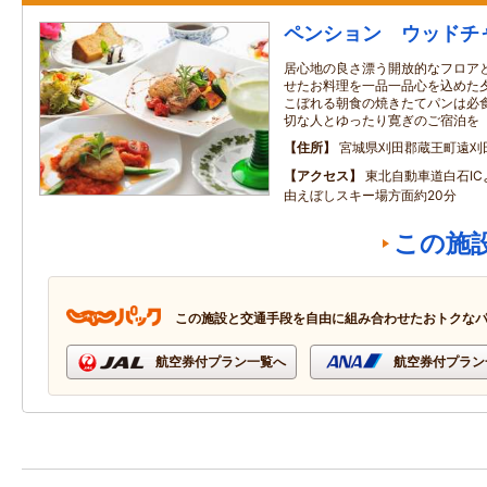
ペンション ウッドチ
居心地の良さ漂う開放的なフロア
せたお料理を一品一品心を込めた
こぼれる朝食の焼きたてパンは必
切な人とゆったり寛ぎのご宿泊を
住所
宮城県刈田郡蔵王町遠刈
アクセス
東北自動車道白石I
由えぼしスキー場方面約20分
この施
この施設と交通手段を自由に組み合わせたおトクな
航空券付プラン一覧へ
航空券付プラン