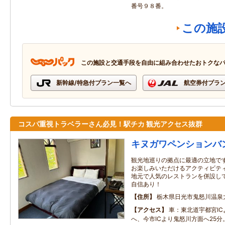
番号９８番。
この施
この施設と交通手段を自由に組み合わせたおトクな
新幹線/特急付プラン一覧へ
航空券付プラ
コスパ重視トラベラーさん必見！駅チカ 観光アクセス抜群
キヌガワペンションバ
観光地巡りの拠点に最適の立地です
お楽しみいただけるアクティビテ
地元で人気のレストランを併設し
自信あり！
住所
栃木県日光市鬼怒川温泉
アクセス
車：東北道宇都宮I
へ、今市ICより鬼怒川方面へ25