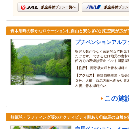
航空券付プラン一覧へ
航空券付プラン
青木湖畔の静かなロケーションに自由と安らぎの別荘空間が広が
プチペンションアルフ
収容人数が少なく家庭的な雰囲気
だけます。 できるだけ地元の食材
館内での喫煙は禁止 ペット同部屋
住所
長野県大町市青木湖畔２
アクセス
長野自動車道・安曇
０分。大町、白馬方面へ向かい青
左折。青木湖畔沿い。
この施
熱気球・ラフティング等のアクティビティ割あり◎白馬の自然を
白馬ペンション ミー