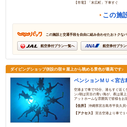
【市電】「末広町」下車すぐ
この施
この施設と交通手段を自由に組み合わせたおトクな
航空券付プラン一覧へ
航空券付プラン
ダイビングショップ併設の宿☆屋上から眺める景色が最高です♪
ペンションＭＵ＜宮古
空港まで車で10分、港もすぐ近く
ン♪朝は宮古の青い海が、夜は屋
アットホームな雰囲気で皆様をお
住所
沖縄県宮古島市平良久貝
アクセス
宮古空港より車で１