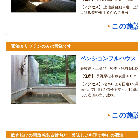
アクセス
上信越自動車道 上
は須坂長野東ＩＣから２５分
この施
素泊まりプランのみの営業です
ペンションフルハウス
乗鞍岳・上高地・松本・飛騨高山
住所
長野県松本市安曇４０８
アクセス
松本ICより国道15
面へ。前川渡の信号を左折。14番
った右側の白い建物。
この施
吹き抜けの開放感ある館内と、美味しい料理で幸せの宿泊