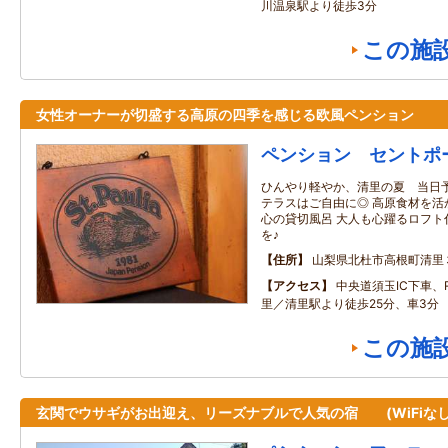
川温泉駅より徒歩3分
この施
女性オーナーが切盛する高原の四季を感じる欧風ペンション
ペンション セントポ
ひんやり軽やか、清里の夏 当日予
テラスはご自由に◎ 高原食材を活
心の貸切風呂 大人も心躍るロフト
を♪
住所
山梨県北杜市高根町清里
アクセス
中央道須玉IC下車、R
里／清里駅より徒歩25分、車3分
この施
玄関でウサギがお出迎え、リーズナブルで人気の宿 (WiFiな