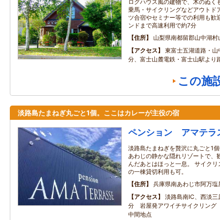
ログハウス風の建物で、木のぬく
乗馬・サイクリングなどアウトド
ツ合宿やセミナー等での利用も歓
ンドまで高速利用で約7分
住所
山梨県南都留郡山中湖村
アクセス
東富士五湖道路・山中
分、富士山麓電鉄・富士山駅より路
この施
淡路島たまねぎ丸ごと1個。ここはカレーが主役の宿
ペンション アマテラ
淡路島たまねぎを贅沢に丸ごと1個
あわじの静かな隠れリゾートで、
んだあとはほっと一息。 サイクリ
の一棟貸切利用も可。
住所
兵庫県南あわじ市阿万塩
アクセス
淡路島南IC、西淡三
分 岩屋発アワイチサイクリング（7
中間地点