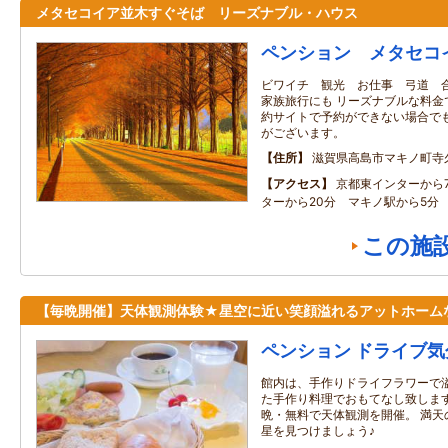
メタセコイア並木すぐそば リーズナブル・ハウス
ペンション メタセコ
ビワイチ 観光 お仕事 弓道 
家族旅行にも リーズナブルな料金
約サイトで予約ができない場合でも
がございます。
住所
滋賀県高島市マキノ町寺
アクセス
京都東インターから
ターから20分 マキノ駅から5分
この施
【毎晩開催】天体観測体験★星空に近い笑顔溢れるアットホーム
ペンション ドライブ気
館内は、手作りドライフラワーで
た手作り料理でおもてなし致します
晩・無料で天体観測を開催。 満天
星を見つけましょう♪