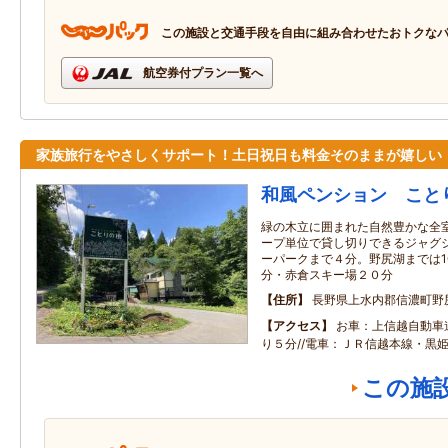
この施設と交通手段を自由に組み合わせたおトクな
航空券付プラン一覧へ
家族旅行をやさしくサポート！土日祝日も料金そのままが嬉しい
和風ペンション こと
緑の木立に囲まれた自然豊かな全室
ープ単位で貸し切りできるジャグジ
ーパークまで４分。野尻湖までは1
分・赤倉スキー場２０分
住所
長野県上水内郡信濃町野
アクセス
お車：上信越自動車
り５分//電車：ＪＲ信越本線・黒
この施