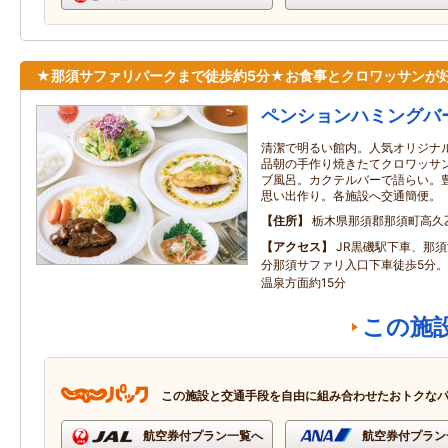
★那須サファリパークまで徒歩約5分★お食事とクロワッサンが
ペンションハミングバ
清潔で明るい館内。人気オリジナ
品朝の手作り焼きたてクロワッサ
ブ風呂。カクテルバーで語らい。
思い出作り。各施設へ交通簡便。
住所
栃木県那須郡那須町高久
アクセス
JR黒磯駅下車、那須
分那須サファリ入口下車徒歩5分。
温泉方面約15分
この施
この施設と交通手段を自由に組み合わせたおトクな
航空券付プラン一覧へ
航空券付プラン