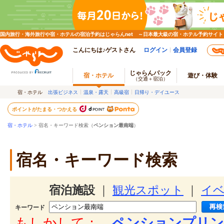
国内旅行・海外旅行や宿・ホテルの宿泊予約はじゃらんnet ～日本最大級の宿・ホテル予約サイト
こんにちは♪ゲストさん
ログイン
会員登録
じゃらんパック
宿・ホテル
遊び・体験
（交通＋宿泊）
宿・ホテル
出張ビジネス
温泉・露天
高級宿
日帰り・デイユース
ポイントがたまる・つかえる
宿・ホテル
> 宿名・キーワード検索（
ペンション最南端
）
宿名・キーワード検索
宿泊施設
｜
観光スポット
｜
イ
キーワード
もしかして：
ペンションプリン