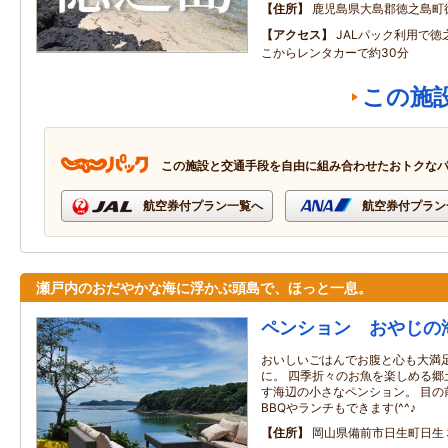
住所
鹿児島県大島郡徳之島町
アクセス
JALパック利用で
こからレンタカーで約30分
この施
この施設と交通手段を自由に組み合わせたおトクな
航空券付プラン一覧へ
航空券付プラン
瀬戸内のおだやかな海に浮かぶ頭島で、ほっと一息。
ペンション おやじの
おいしいごはんでお腹と心も大満
に。 四季折々のお魚を楽しめる郷
す海辺の小さなペンション。 目の
BBQやランチもできます(^^♪
住所
岡山県備前市日生町日生