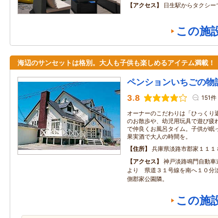
アクセス
日生駅からタクシー
この施
海辺のサンセットは格別。大人も子供も楽しめるアイテム満載！
ペンションいちごの物
3.8
151件
オーナーのこだわりは「ひっくり
のお散歩や、幼児用玩具で遊び疲
で仲良くお風呂タイム。子供が眠
果実酒で大人の時間を。
住所
兵庫県淡路市郡家１１１
アクセス
神戸淡路鳴門自動車
より 県道３１号線を南へ１０分
側郡家公園隣。
この施