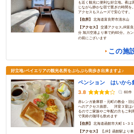
も近く観光に便利な好立地。夜は
じながら静かな宿で寛ぎの時間を
アクセスもスムーズで安心です。
住所
北海道富良野市清水山
アクセス
交通アクセスJR富
分 旭川空港より車で約60分。カ
の前にございます
この施
好立地♪ベイエリアの観光名所をぶらぶら街歩き出来ますよ♪
ペンション はいから
3.8
60件
赤レンガ倉庫群・元町の教会・旧
へのアクセス抜群。 洋室３室は
るのでご家族やご年配の方もご利
で美鈴の珈琲も飲めます
住所
北海道函館市大町１‐３１
アクセス
【JR】函館駅より