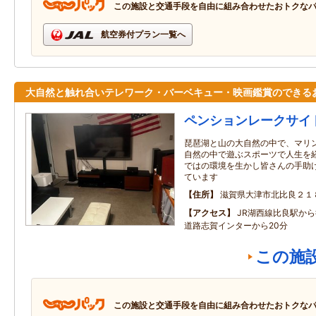
この施設と交通手段を自由に組み合わせたおトクな
航空券付プラン一覧へ
大自然と触れ合いテレワーク・バーベキュー・映画鑑賞のできる
ペンションレークサイ
琵琶湖と山の大自然の中で、マリ
自然の中で遊ぶスポーツで人生を
ではの環境を生かし皆さんの手助
ています
住所
滋賀県大津市北比良２１
アクセス
JR湖西線比良駅か
道路志賀インターから20分
この施
この施設と交通手段を自由に組み合わせたおトクな