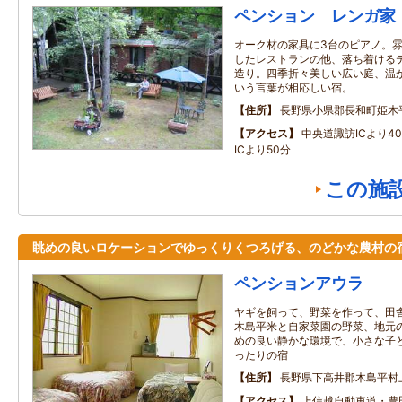
ペンション レンガ家
オーク材の家具に3台のピアノ。
したレストランの他、落ち着ける
造り。四季折々美しい広い庭、温
いう言葉が相応しい宿。
住所
長野県小県郡長和町姫木
アクセス
中央道諏訪ICより4
ICより50分
この施
眺めの良いロケーションでゆっくりくつろげる、のどかな農村の
ペンションアウラ
ヤギを飼って、野菜を作って、田
木島平米と自家菜園の野菜、地元
めの良い静かな環境で、小さな子
ったりの宿
住所
長野県下高井郡木島平村
アクセス
上信越自動車道・豊