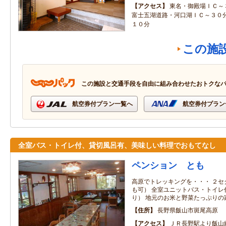
アクセス
東名・御殿場ＩＣ～
富士五湖道路・河口湖ＩＣ～３０
１０分
この施
この施設と交通手段を自由に組み合わせたおトクな
航空券付プラン一覧へ
航空券付プラン
全室バス・トイレ付、貸切風呂有、美味しい料理でおもてなし
ペンション とも
高原でトレッキングを・・・ ２セ
も可） 全室ユニットバス・トイレ
り） 地元のお米と野菜たっぷりの
住所
長野県飯山市斑尾高原
アクセス
ＪＲ長野駅より飯山