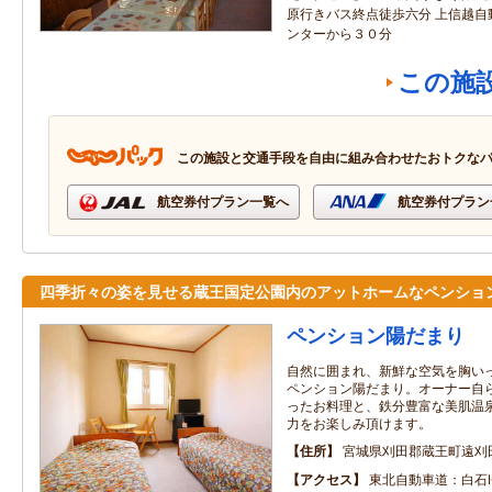
原行きバス終点徒歩六分 上信越自
ンターから３０分
この施
この施設と交通手段を自由に組み合わせたおトクな
航空券付プラン一覧へ
航空券付プラン
四季折々の姿を見せる蔵王国定公園内のアットホームなペンショ
ペンション陽だまり
自然に囲まれ、新鮮な空気を胸い
ペンション陽だまり。オーナー自
ったお料理と、鉄分豊富な美肌温
力をお楽しみ頂けます。
住所
宮城県刈田郡蔵王町遠刈
アクセス
東北自動車道：白石I