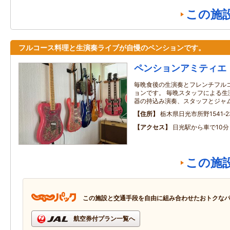
この施
フルコース料理と生演奏ライブが自慢のペンションです。
ペンションアミティエ
毎晩食後の生演奏とフレンチフル
ョンです。 毎晩スタッフによる生
器の持込み演奏、スタッフとジャ
住所
栃木県日光市所野1541‐2
アクセス
日光駅から車で10分
この施
この施設と交通手段を自由に組み合わせたおトクな
航空券付プラン一覧へ