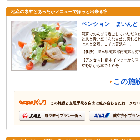
地産の素材とあったかメニューでほっと出来る宿
ペンション まいんど
阿蘇でのんびり過ごしていただき
と風と青い空そんな自然に戻れる
は水と空気、こその贅沢を…。
住所
熊本県阿蘇郡南阿蘇村河陽4
アクセス
熊本インターから
立野駅から車で１０分
この施
この施設と交通手段を自由に組み合わせたおトクな
航空券付プラン一覧へ
航空券付プラン