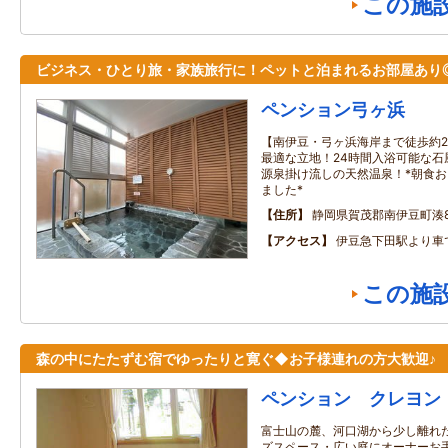
この施
ビジネス・ひとり旅・家族旅行に！ペットと泊まれるお部屋あり
ペンション弓ヶ浜
【南伊豆・弓ヶ浜海岸まで徒歩約
最適な立地！24時間入浴可能な石
源泉掛け流しの天然温泉！*朝食
ました*
住所
静岡県賀茂郡南伊豆町湊89
アクセス
伊豆急下田駅より車
この施
森の中にたたずむ宿でゆったりと寛ぐ◆お子様連れの方大歓迎♪
ペンション クレヨン
富士山の麓、河口湖から少し離れた
ズスペース・広い庭にオーナーお手