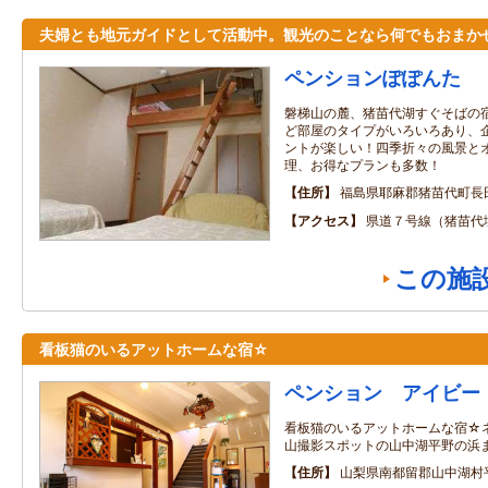
夫婦とも地元ガイドとして活動中。観光のことなら何でもおまか
ペンションぽぽんた
磐梯山の麓、猪苗代湖すぐそばの
ど部屋のタイプがいろいろあり、
ントが楽しい！四季折々の風景と
理、お得なプランも多数！
住所
福島県耶麻郡猪苗代町長田
アクセス
県道７号線（猪苗代
この施
看板猫のいるアットホームな宿☆
ペンション アイビー
看板猫のいるアットホームな宿☆
山撮影スポットの山中湖平野の浜
住所
山梨県南都留郡山中湖村