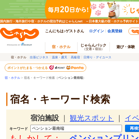
国内旅行・海外旅行や宿・ホテルの宿泊予約はじゃらんnet ～日本最大級の宿・ホテル予約サイト
こんにちは♪ゲストさん
ログイン
会員登録
じゃらんパック
宿・ホテル
遊び・体験
（交通＋宿泊）
宿・ホテル
出張ビジネス
温泉・露天
高級宿
日帰り・デイユース
ポイントがたまる・つかえる
宿・ホテル
> 宿名・キーワード検索（
ペンション最南端
）
宿名・キーワード検索
宿泊施設
｜
観光スポット
｜
イ
キーワード
もしかして：
ペンションプリン