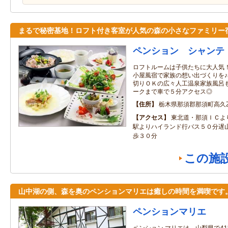
まるで秘密基地！ロフト付き客室が人気の森の小さなファミリー
ペンション シャンテ
ロフトルームは子供たちに大人気
小屋風宿で家族の想い出づくりを
切りＯＫの広々人工温泉家族風呂
ークまで車で５分アクセス◎
住所
栃木県那須郡那須町高久
アクセス
東北道・那須ＩＣよ
駅よりハイランド行バス５０分遅
歩３０分
この施
山中湖の側、森を奥のペンションマリエは癒しの時間を満喫です
ペンションマリエ
ペンション マリエは、山梨県で4