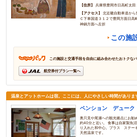
住所
兵庫県豊岡市日高町太田
アクセス
北近畿自動車道から
Ｃ下車国道３１２で豊岡方面日高
神鍋方面へ左折
この施
この施設と交通手段を自由に組み合わせたおトクな
航空券付プラン一覧へ
温泉とアットホームは宿。ここには、人にやさしい時間がありま
ペンション デューク
奥只見や尾瀬への観光拠点にお勧
約40分と近い。 食事は自家製魚
り入れた和中心。プラス ステーキ
天然温泉です。