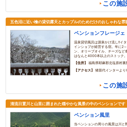
この施
五色沼に近い檜の貸切露天とカップルのためだけのおしゃれな雰
ペンションフレージェ
温泉貸切風呂は源泉かけ流し!!イ
インショプが経営する宿。年に2～
ン、オリーブオイル、チーズなど
はなんと4000本以上のストック
住所
福島県耶麻郡北塩原村裏
アクセス
猪苗代インターより
この施
清流日置川と山里に囲まれた穏やかな風景の中のペンションです
ペンション風里
当ペンションの周りの風景は川と