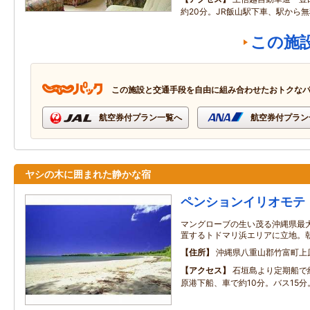
約20分。JR飯山駅下車、駅から
この施
この施設と交通手段を自由に組み合わせたおトクな
航空券付プラン一覧へ
航空券付プラン
ヤシの木に囲まれた静かな宿
ペンションイリオモテ
マングローブの生い茂る沖縄県最
置するトドマリ浜エリアに立地。
住所
沖縄県八重山郡竹富町上
アクセス
石垣島より定期船で
原港下船、車で約10分。バス15分