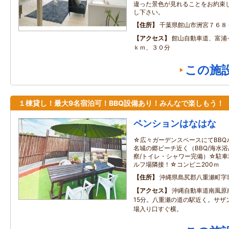
違った景色が見れることをお約束
し下さい。
住所
千葉県館山市洲宮７６８
アクセス
館山自動車道、富浦
ｋｍ、３０分
この施
１棟貸し！最大9名宿泊可！BBQ設備あり！みんなで楽しもう！
ペンションはなはな
☆広々ガーデンスペースにてBBQ
名城の郷ビーチ近く（BBQ/海水浴
察/トイレ・シャワー完備）☆駐車
ルフ場隣接！☆コンビニ200ｍ
住所
沖縄県島尻郡八重瀬町字
アクセス
沖縄自動車道南風原
15分。八重瀬の道の駅近く。サザ
場入り口すぐ横。