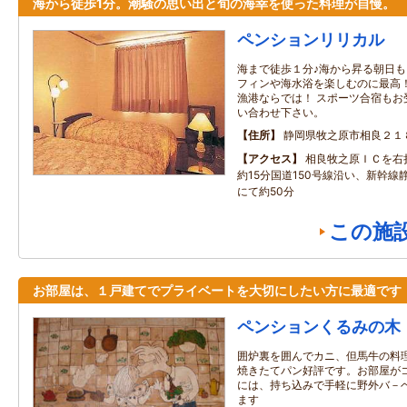
海から徒歩1分。潮騒の思い出と旬の海幸を使った料理が自慢。
ペンションリリカル
海まで徒歩１分♪海から昇る朝日も
フィンや海水浴を楽しむのに最高！
漁港ならでは！ スポーツ合宿もお
い合わせ下さい。
住所
静岡県牧之原市相良２１
アクセス
相良牧之原ＩＣを右
約15分国道150号線沿い、新幹線
にて約50分
この施
お部屋は、１戸建てでプライベートを大切にしたい方に最適です
ペンションくるみの木
囲炉裏を囲んでカニ、但馬牛の料
焼きたてパン好評です。お部屋が
には、持ち込みで手軽に野外バ－
ます