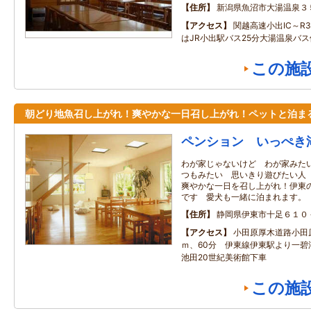
住所
新潟県魚沼市大湯温泉３
アクセス
関越高速小出IC～R3
はJR小出駅バス25分大湯温泉バス
この施
朝どり地魚召し上がれ！爽やかな一日召し上がれ！ペットと泊ま
ペンション いっぺき
わが家じゃないけど わが家みた
つもみたい 思いきり遊びたい人
爽やかな一日を召し上がれ！伊東
です 愛犬も一緒に泊まれます。
住所
静岡県伊東市十足６１
アクセス
小田原厚木道路小田原
ｍ、60分 伊東線伊東駅より一
池田20世紀美術館下車
この施