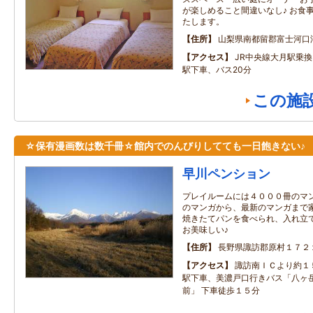
が楽しめること間違いなし♪ お食
たします。
住所
山梨県南都留郡富士河口
アクセス
JR中央線大月駅乗
駅下車、バス20分
この施
☆保有漫画数は数千冊☆館内でのんびりしてても一日飽きない♪
早川ペンション
プレイルームには４０００冊のマ
のマンガから、最新のマンガまで
焼きたてパンを食べられ、入れ立
お美味しい♪
住所
長野県諏訪郡原村１７２
アクセス
諏訪南ＩＣより約１
駅下車、美濃戸口行きバス「八ヶ
前」 下車徒歩１５分