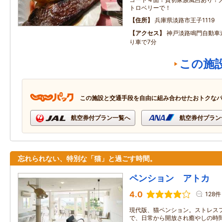
トロベリーで！
住所
兵庫県淡路市王子1119
アクセス
神戸淡路鳴門自動車道
り車で7分
この施
この施設と交通手段を自由に組み合わせたおトクな
航空券付プラン一覧へ
航空券付プラン
忘れられない、特別な「猫」と過ごす時間。
ペンション アトカ
4.0
128件
現代版、猫ペンション。ストレス
で、日常から開放され癒やしの時