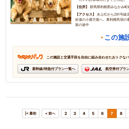
住所
群馬県利根郡みなかみ町
アクセス
水上ICから291号
折湯の小屋方面へ。奥利根民宿の
坂の途中
この施
この施設と交通手段を自由に組み合わせたおトクな
新幹線/特急付プラン一覧へ
航空券付プラ
2
3
4
5
6
7
8
|< 最初
< 前へ