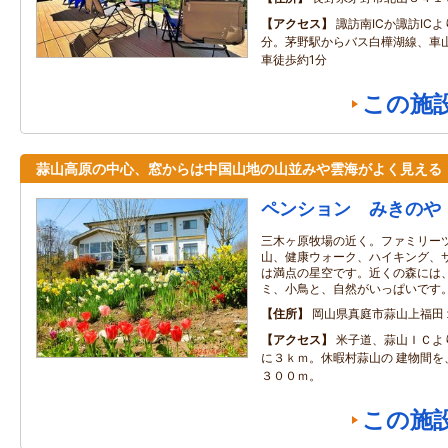
アクセス
諏訪南ICか諏訪IC
分。茅野駅からバス白樺湖線、車
車徒歩約1分
この施
蒜山高原の中心、窓からは中国山地の山並みや雲海がよく見える
ペンション みきのや
三木ヶ原牧場の近く。ファミリー
山、健康ウォーク、ハイキング、
は満点の星空です。近くの森には
ミ、小鳥と、自然がいっぱいです
住所
岡山県真庭市蒜山上福田
アクセス
米子道、蒜山ＩＣよ
に３ｋｍ。休暇村蒜山の 建物間を
３００ｍ。
この施