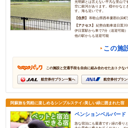
光明媚とは言えない平凡な里山で
空に銀河があります。穏やかなと
す。海も近いです。
住所
和歌山県西牟婁郡白浜町
アクセス
紀勢自動車道日置川I
伊日置駅から車で7分（送迎可能
他の駅からも送迎可能
この施
この施設と交通手段を自由に組み合わせたおトクな
航空券付プラン一覧へ
航空券付プラン
阿蘇旅を気軽に楽しめるシンプルステイ♪美しい緑に囲まれた宿
ペンションベルバード
急な宿泊にも最適です♪ 緑の香り
大な景色に癒されてください。 や