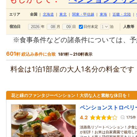
エリア
全国
｜
北海道
｜
東北
｜
関東・甲信越
｜
東海
｜
近畿・北陸
｜
年
月
日
日付未定
泊
宿泊日
人数等
※食事条件などの諸条件については、予
601
軒 絞込み条件に合致
181軒～210軒表示
料金は1泊1部屋の大人1名分の料金で
花と緑のファンタジーペンション！大切な人と素敵な休日を！
ペンションストロベリ
4.2
175件
淡路島リゾートペンション！夕食
が好評！お米は自家農園で栽培し
コート４面！貸切家族風呂あり！