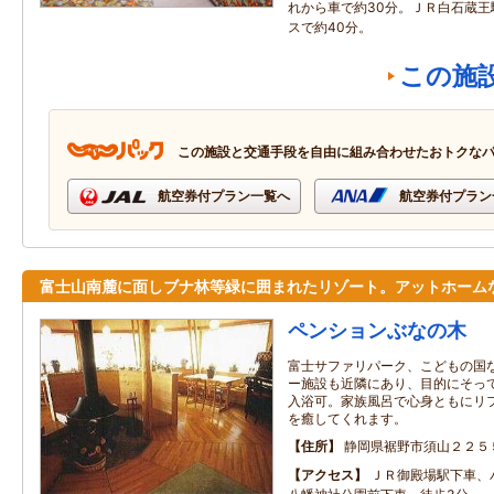
れから車で約30分。ＪＲ白石蔵王
スで約40分。
この施
この施設と交通手段を自由に組み合わせたおトクな
航空券付プラン一覧へ
航空券付プラン
富士山南麓に面しブナ林等緑に囲まれたリゾート。アットホーム
ペンションぶなの木
富士サファリパーク、こどもの国
ー施設も近隣にあり、目的にそっ
入浴可。家族風呂で心身ともにリ
を癒してくれます。
住所
静岡県裾野市須山２２５
アクセス
ＪＲ御殿場駅下車、