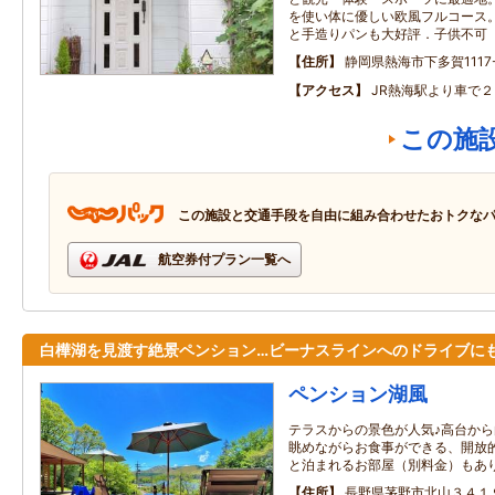
を使い体に優しい欧風フルコース
と手造りパンも大好評．子供不可
住所
静岡県熱海市下多賀1117
アクセス
JR熱海駅より車で
この施
この施設と交通手段を自由に組み合わせたおトクな
航空券付プラン一覧へ
白樺湖を見渡す絶景ペンション…ビーナスラインへのドライブにも
ペンション湖風
テラスからの景色が人気♪高台か
眺めながらお食事ができる、開放
と泊まれるお部屋（別料金）もあ
住所
長野県茅野市北山３４１