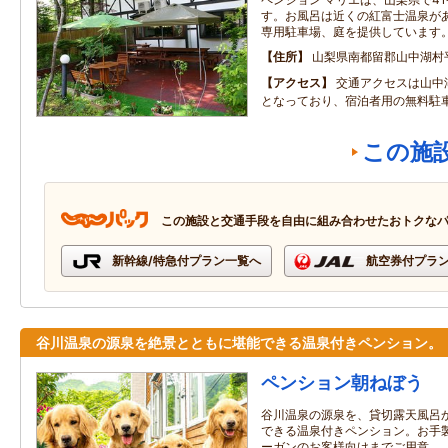
す。お風呂は近くの紅富士温泉が
専用駐車場、庭を提供しています
住所
山梨県南都留郡山中湖村
アクセス
交通アクセスは山中湖
となっており、宿泊者用の無料駐
この施
この施設と交通手段を自由に組み合わせたおトクな
新幹線/特急付プラン一覧へ
航空券付プラ
谷川温泉の源泉を絶景とともに堪能できる温泉付きペンション。
ペンション朝ねぼう
谷川温泉の源泉を、貸切露天風呂
できる温泉付きペンション。お手
ーガンのお客様向けまでご用意。