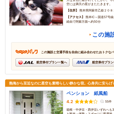
空には満天の星がまたたきます。
住所
熊本県阿蘇市乙姫２０８
アクセス
熊本IC～国道57号
経由で阿蘇方面へ約50分
この施
この施設と交通手段を自由に組み合わせたおトクな
航空券付プラン一覧へ
航空券付プラン
熱海から至近なのに星空も素晴らしい静かな宿。心身共に安らげ
ペンション 紙風船
4.2
55件
箱根・中伊豆・西伊豆いずれへも3
と観光・体験・スポーツに最適地