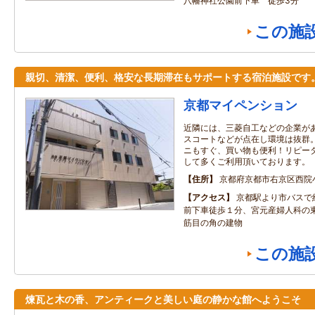
八幡神社公園前下車 徒歩3分
この施
親切、清潔、便利、格安な長期滞在もサポートする宿泊施設です
京都マイペンション
近隣には、三菱自工などの企業が
スコートなどが点在し環境は抜群
ニもすぐ、買い物も便利！リピー
して多くご利用頂いております。
住所
京都府京都市右京区西院
アクセス
京都駅より市バスで
前下車徒歩１分、宮元産婦人科の
筋目の角の建物
この施
煉瓦と木の香、アンティークと美しい庭の静かな館へようこそ