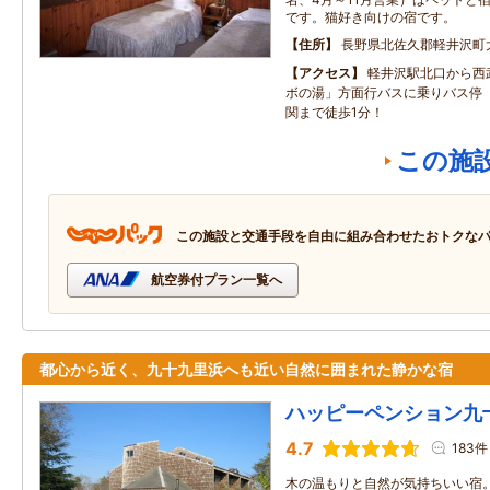
です。猫好き向けの宿です。
住所
長野県北佐久郡軽井沢町
アクセス
軽井沢駅北口から西
ボの湯」方面行バスに乗りバス停
関まで徒歩1分！
この施
この施設と交通手段を自由に組み合わせたおトクな
航空券付プラン一覧へ
都心から近く、九十九里浜へも近い自然に囲まれた静かな宿
ハッピーペンション九
4.7
183件
木の温もりと自然が気持ちいい宿