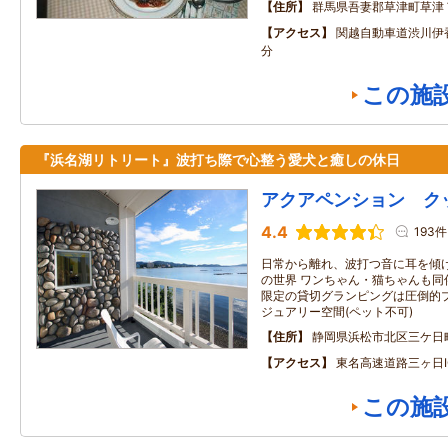
住所
群馬県吾妻郡草津町草津
アクセス
関越自動車道渋川伊
分
この施
『浜名湖リトリート』波打ち際で心整う愛犬と癒しの休日
アクアペンション ク
4.4
193件
日常から離れ、波打つ音に耳を傾
の世界 ワンちゃん・猫ちゃんも同
限定の貸切グランピングは圧倒的
ジュアリー空間(ペット不可)
住所
静岡県浜松市北区三ケ日
アクセス
東名高速道路三ヶ日I
この施