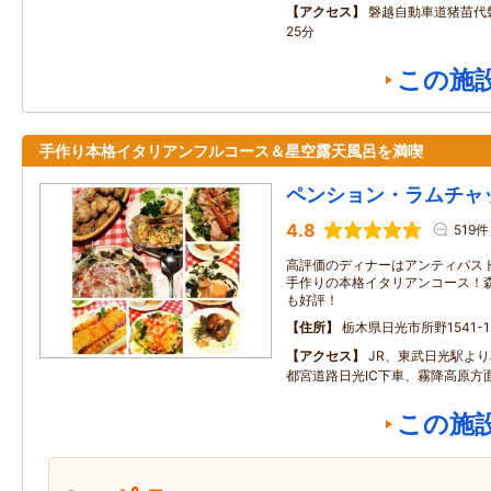
アクセス
磐越自動車道猪苗代
25分
この施
手作り本格イタリアンフルコース＆星空露天風呂を満喫
ペンション・ラムチャ
4.8
519件
高評価のディナーはアンティパス
手作りの本格イタリアンコース！
も好評！
住所
栃木県日光市所野1541-1
アクセス
JR、東武日光駅より
都宮道路日光IC下車、霧降高原方面
この施