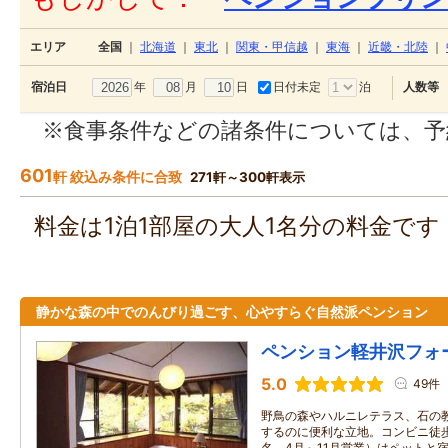
エリア
全国
｜
北海道
｜
東北
｜
関東・甲信越
｜
東海
｜
近畿・北陸
｜
年
月
日
日付未定
泊
宿泊日
人数等
※食事条件などの諸条件については、予
601
軒 絞込み条件に合致
271軒～300軒表示
料金は1泊1部屋の大人1名分の料金で
静かな森の中でのんびり過ごす、心やすらぐ自然派ペンション
ペンション軽井沢フォ
5.0
49件
野鳥の森やハルニレテラス、石の
するのに便利な立地。コンビニ徒歩
名、4月～11月営業）はペットと