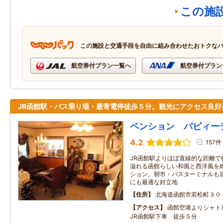
この施
この施設と交通手段を自由に組み合わせたおトクな
航空券付プラン一覧へ
航空券付プラン
JR函館駅・バス乗り場・最寄電停徒歩５分。観光にアクセス良好
ペンション パピィー
4.2
157件
JR函館駅よりほぼ直線的な距離で
溢れる函館らしい和風と西洋風を
ション。朝市・バスターミナルも
にも最適な好立地
住所
北海道函館市若松町３０
アクセス
函館空港よりシャ
JR函館駅下車 徒歩５分