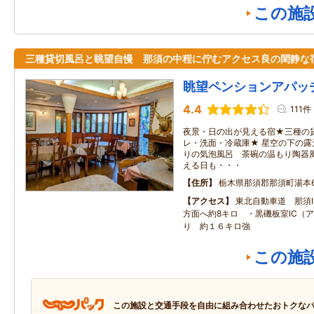
この施
三種貸切風呂と眺望自慢 那須の中程に佇むアクセス良の閑静
眺望ペンションアパッ
4.4
111件
夜景・日の出が見える宿★三種の
レ・洗面・冷蔵庫★ 星空の下の
りの気泡風呂 茶碗の温もり陶器風
える日も・・・
住所
栃木県那須郡那須町湯本6
アクセス
東北自動車道 那須
方面へ約8キロ ・黒磯板室IC（
り 約１６キロ強
この施
この施設と交通手段を自由に組み合わせたおトクな