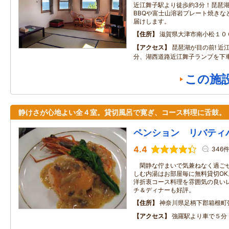
近江舞子駅より徒歩約3分！琵琶
BBQや富士山溶岩プレート焼きな
届けします。
住所
滋賀県大津市南小松１０
アクセス
琵琶湖が目の前! 近
分、湖西道路近江舞子ランプを下
この施
静けさが心地よい全４室。貸切風呂で寛ぎ、コース料理に舌鼓。
ペンション リバティ
4.4
346
閑静な佇まいで気兼ねなく過ごせ
しむ内湯はお部屋毎に無料貸切O
洋折衷コース料理を雰囲気の良い
チ＆ディナーも好評。
住所
神奈川県足柄下郡箱根町
アクセス
強羅駅より車で５分