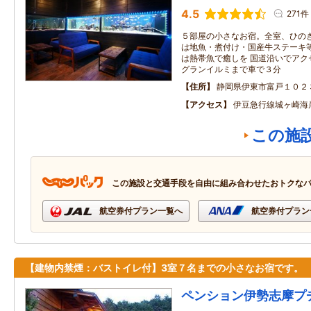
4.5
271件
５部屋の小さなお宿。全室、ひのき
は地魚・煮付け・国産牛ステーキ
は熱帯魚で癒しを 国道沿いでアク
グランイルミまで車で３分
住所
静岡県伊東市富戸１０２
アクセス
伊豆急行線城ヶ崎海
この施
この施設と交通手段を自由に組み合わせたおトクな
航空券付プラン一覧へ
航空券付プラン
【建物内禁煙：バストイレ付】3室７名までの小さなお宿です。
ペンション伊勢志摩プ