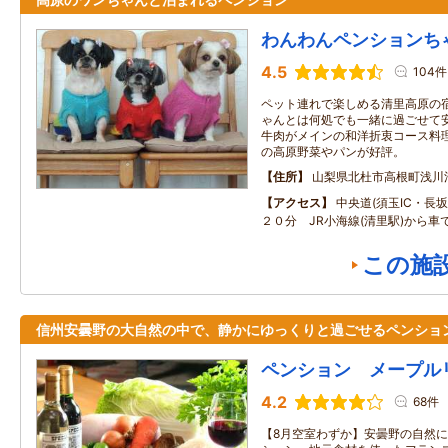
わんわんペンションち
4.5
104件
ペット連れで楽しめる清里高原の
ゃんとは何処でも一緒に過ごせて
牛肉がメインの和洋折衷コース料
の高原野菜やパンが好評。
住所
山梨県北杜市高根町浅川
アクセス
中央道(須玉IC・長坂I
２０分 JR小海線(清里駅)から車
この施
信州安曇野の大自然の中で、静かにゆっくりと過ごせるペンショ
ペンション メープル
4.2
68件
【8月空室わずか】安曇野の自然