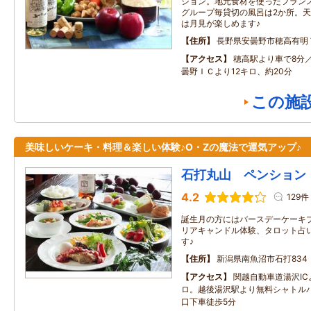
ション。地元食材を使ったフラン
グループ毎貸切の風呂は2か所。
は月見が楽しめます♪
住所
長野県安曇野市穂高有明
アクセス
穂高駅より車で8分
曇野ＩＣより12キロ、約20分
この施
美味しいケーキ・料理＆楽しい体験♪O・Zの魔法で運気アップ♪
石打丸山 ペンション
4.2
129件
誕生月の方にはバースデーケーキ
リアキャンドル体験、タロット占
す♪
住所
新潟県南魚沼市石打834
アクセス
関越自動車道湯沢IC
ロ。越後湯沢駅より無料シャトル
口下車徒歩5分