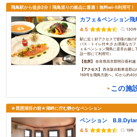
飛鳥駅から徒歩2分！飛鳥巡りの拠点に最適！無料wi-fi利用可！
カフェ＆ペンション飛
4.5
130件
駅に近く好アクセスで皆様の旅の
バス・トイレ付☆彡 お洒落なカ
ェ＆ペンション飛鳥に是非お越し下さ
設一部にて利用可）
住所
奈良県高市郡明日香村越
アクセス
西名阪自動車道郡山I
169号を飛鳥方面へ。ICから約40
この施
★琵琶湖目の前★湖畔に佇む静かなペンション
ペンション B.B.Dyla
4.5
19件