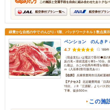
この施設と交通手段を自由に組み合わせたおトクな
航空券付プラン一覧へ
航空券付プラン
緑豊かな自然の中で のんびり♪ 1階、パッチワークキルト数点展示
ペンション のんきＰ
4.7
189件
（現金支払いは電話で受付)●道の
反の滝～溶岩流巡り車5～10分。
た後は、カニや但馬牛料理を堪能♪
ｍ（入浴券2割引販売あり）
住所
兵庫県豊岡市日高町栗栖
アクセス
北近畿豊岡道「日高
15分。ＪＲ「江原駅」よりバス2
下車、徒歩500ｍ
この施