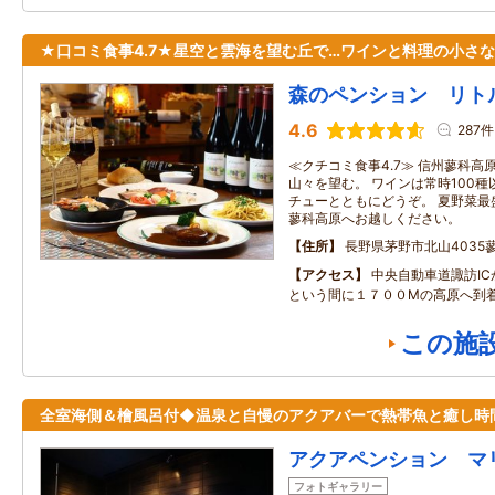
★口コミ食事4.7★星空と雲海を望む丘で…ワインと料理の小さ
森のペンション リト
4.6
287件
≪クチコミ食事4.7≫ 信州蓼科
山々を望む。 ワインは常時100
チューとともにどうぞ。 夏野菜最
蓼科高原へお越しください。
住所
長野県茅野市北山4035
アクセス
中央自動車道諏訪I
という間に１７００Mの高原へ到
この施
全室海側＆檜風呂付◆温泉と自慢のアクアバーで熱帯魚と癒し時
アクアペンション マ
フォトギャラリー