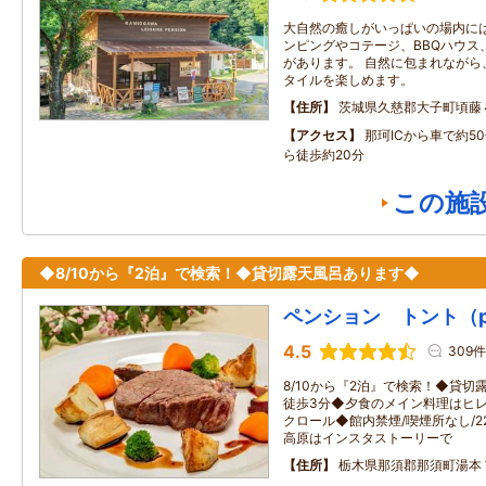
大自然の癒しがいっぱいの場内に
ンピングやコテージ、BBQハウス
があります。 自然に包まれながら
タイルを楽しめます。
住所
茨城県久慈郡大子町頃藤
アクセス
那珂ICから車で約5
ら徒歩約20分
この施
◆8/10から『2泊』で検索！◆貸切露天風呂あります◆
ペンション トント（pens
4.5
309件
8/10から『2泊』で検索！◆貸
徒歩3分◆夕食のメイン料理はヒレ
クロール◆館内禁煙/喫煙所なし/
高原はインスタストーリーで
住所
栃木県那須郡那須町湯本