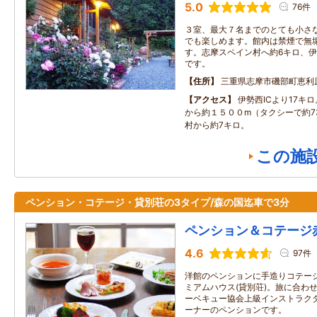
5.0
76件
３室、最大７名までのとても小さ
でも楽しめます。館内は禁煙で無
す。志摩スペイン村へ約6キロ、伊
です。
住所
三重県志摩市磯部町恵利
アクセス
伊勢西ICより17キ
から約１５００m（タクシーで約7
村から約7キロ。
この施
ペンション・コテージ・貸別荘の3タイプ/森の国迄車で3分
ペンション＆コテージ
4.6
97件
洋館のペンションに手造りコテー
ミアムハウス(貸別荘)。旅に合わ
ーベキュー協会上級インストラク
ーナーのペンションです。