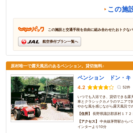
この施
この施設と交通手段を自由に組み合わせたおトクな
航空券付プラン一覧へ
原村唯一で露天風呂のあるペンション。貸切無料♪
ペンション ドン・キ
4.2
52件
いつでも入浴でき、貸切できる露
車とクラシックカメラのマニアで雑
やかな風を感じながら露天風呂で
住所
長野県諏訪郡原村１７２
アクセス
中央線茅野駅からバ
インターより10分