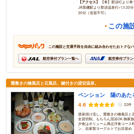
アクセス
【車】那須ICより車
JR黒磯駅より那須温泉行バス20
20分（送迎不可）
この施
この施設と交通手段を自由に組み合わせたおトクな
航空券付プラン一覧へ
航空券付プラン
畳敷きの檜風呂と石風呂、鍵付きの貸切温泉。
ペンション 陽のあた
4.6
22件
源泉掛け流し。畳敷きの檜風呂と
全貸切制。もちろん混浴OK.御家
夕食はボリューム満点洋食コース
ン、自家製ヨーグルトでお目覚め