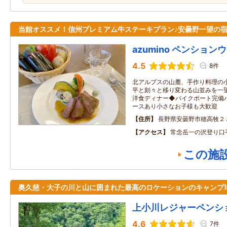
当館オススメ！信州プレミアム牛ステーキプラン♪安曇野一望の
azumino ペンション
4.5
8件
北アルプスの山麓、手作り料理の
平と刻々と移り変わる山並みを一
洋食ディナー◆バイクポート完備
ースあり小さなお子様も大歓迎
住所
長野県安曇野市穂高牧２
アクセス
常念岳一の沢登り口
この施
奥久慈・大子の川と山に囲まれた最高のロケーションのキャンプ
上小川レジャーペンシ
4.6
7件