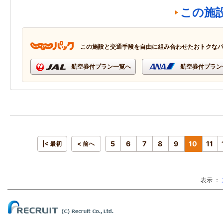
この施
この施設と交通手段を自由に組み合わせたおトクな
航空券付プラン一覧へ
航空券付プラン
5
6
7
8
9
10
11
|< 最初
< 前へ
表示 ：