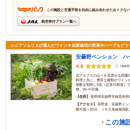
この施設と交通手段を自由に組み合わせたおトクな
航空券付プラン一覧へ
シニアソムリエが選んだワイン★自家栽培の野菜やハーブもどう
安曇野ペンション ハ
4.8
184件
北アルプスの山々を見渡せる田園
料理と共に、豊富な種類のワイン
屋数を制限し5室（定員10程度）
煙。Wi-Fi完備。
住所
長野県安曇野市穂高有明9
アクセス
長野道・安曇野イン
郷方面へ20分、ＪＲ大糸線穂高駅
この施