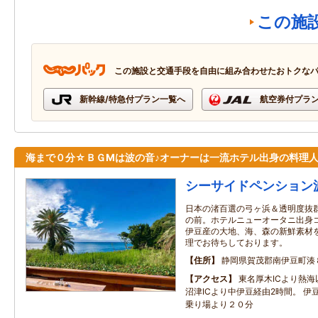
この施
この施設と交通手段を自由に組み合わせたおトクな
新幹線/特急付プラン一覧へ
航空券付プラ
海まで０分☆ＢＧМは波の音♪オーナーは一流ホテル出身の料理
シーサイドペンション
日本の渚百選の弓ヶ浜＆透明度抜
の前。ホテルニューオータニ出身コ
伊豆産の大地、海、森の新鮮素材
理でお待ちしております。
住所
静岡県賀茂郡南伊豆町湊
アクセス
東名厚木ICより熱海
沼津ICより中伊豆経由2時間。 伊
乗り場より２０分