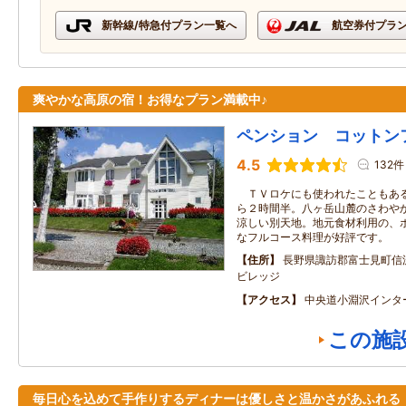
新幹線/特急付プラン一覧へ
航空券付プラ
爽やかな高原の宿！お得なプラン満載中♪
ペンション コットン
4.5
132件
ＴＶロケにも使われたこともある
ら２時間半。八ヶ岳山麓のさわや
涼しい別天地。地元食材利用の、
なフルコース料理が好評です。
住所
長野県諏訪郡富士見町信
ビレッジ
アクセス
中央道小淵沢インタ
この施
毎日心を込めて手作りするディナーは優しさと温かさがあふれる