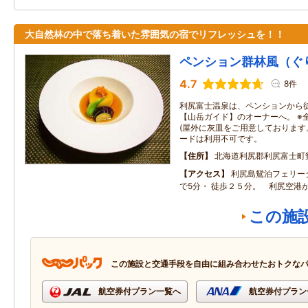
大自然林の中で落ち着いた雰囲気の宿でリフレッシュを！！
ペンション群林風（ぐ
4.7
8件
利尻富士温泉は、ペンションから徒
【山岳ガイド】のオーナーへ。 ※
(屋外に灰皿をご用意しております
ードは利用不可です。
住所
北海道利尻郡利尻富士町
アクセス
利尻島鴛泊フェリー
で5分・ 徒歩２５分。 利尻空港
この施
この施設と交通手段を自由に組み合わせたおトクな
航空券付プラン一覧へ
航空券付プラン