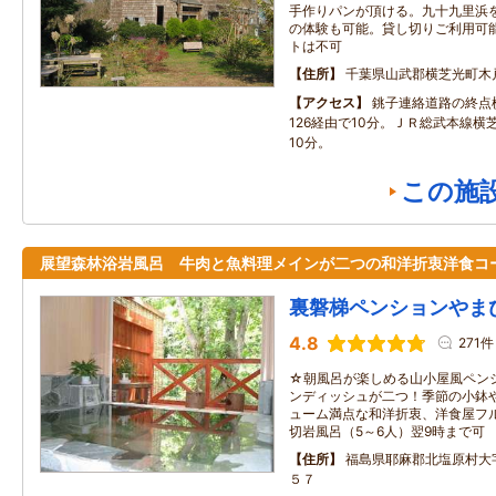
手作りパンが頂ける。九十九里浜
の体験も可能。貸し切りご利用可
トは不可
住所
千葉県山武郡横芝光町木戸8
アクセス
銚子連絡道路の終点
126経由で10分。ＪＲ総武本線横
10分。
この施
展望森林浴岩風呂 牛肉と魚料理メインが二つの和洋折衷洋食コ
裏磐梯ペンションやま
4.8
271件
☆朝風呂が楽しめる山小屋風ペン
ンディッシュが二つ！季節の小鉢
ューム満点な和洋折衷、洋食屋フ
切岩風呂（5～6人）翌9時まで可
住所
福島県耶麻郡北塩原村大
５７