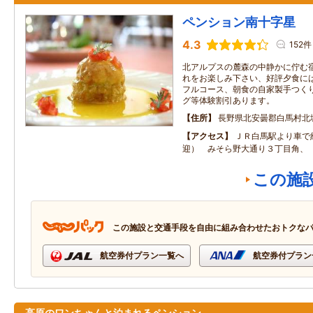
ペンション南十字星
4.3
152件
北アルプスの麓森の中静かに佇む
れをお楽しみ下さい、好評夕食に
フルコース、朝食の自家製手つく
グ等体験割引あります。
住所
長野県北安曇郡白馬村北
アクセス
ＪＲ白馬駅より車で
迎） みそら野大通り３丁目角、
この施
この施設と交通手段を自由に組み合わせたおトクな
航空券付プラン一覧へ
航空券付プラン
高原のワンちゃんと泊まれるペンション