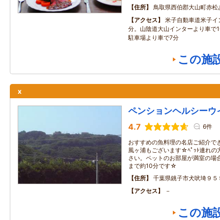
住所
鳥取県西伯郡大山町赤松
アクセス
米子自動車道米子イ
分。山陰道大山インターより車で1
駐車場より車で7分
この施
x
ペンションヘルシーウ
4.7
6件
おすすめの魚料理の名店ご紹介で
風ヶ浦もございます☆ﾍﾟｯﾄ連れ
さい。ペットのお部屋が満室の場
まで約10分です☆
住所
千葉県銚子市犬吠埼９５
アクセス
－
この施