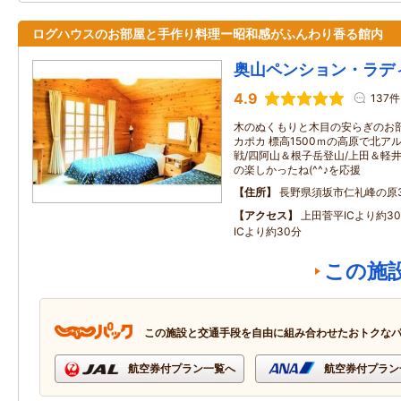
ログハウスのお部屋と手作り料理ー昭和感がふんわり香る館内
奥山ペンション・ラデ
4.9
137件
木のぬくもりと木目の安らぎのお
カポカ 標高1500ｍの高原で北
戦/四阿山＆根子岳登山/上田＆軽井
の楽しかったね(^^♪を応援
住所
長野県須坂市仁礼峰の原31
アクセス
上田菅平ICより約3
ICより約30分
この施
この施設と交通手段を自由に組み合わせたおトクな
航空券付プラン一覧へ
航空券付プラン