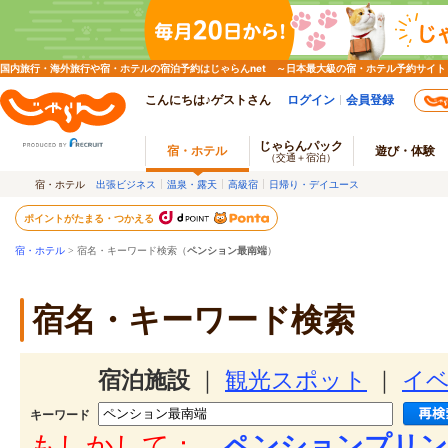
国内旅行・海外旅行や宿・ホテルの宿泊予約はじゃらんnet ～日本最大級の宿・ホテル予約サイト
こんにちは♪ゲストさん
ログイン
会員登録
じゃらんパック
宿・ホテル
遊び・体験
（交通＋宿泊）
宿・ホテル
出張ビジネス
温泉・露天
高級宿
日帰り・デイユース
ポイントがたまる・つかえる
宿・ホテル
> 宿名・キーワード検索（
ペンション最南端
）
宿名・キーワード検索
宿泊施設
｜
観光スポット
｜
イ
キーワード
もしかして：
ペンションプリン