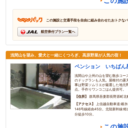
この施
この施設と交通手段を自由に組み合わせたおトクな
航空券付プラン一覧へ
浅間山を望み、愛犬と一緒にくつろぎ、高原野菜が人気の宿！
ペンション いちばん
浅間山や上州の山を望む散歩コー
のドッグランも人気。屋根付の露
事は野菜ソムリエが厳選した地元
点。手作りワンコごはん提供可。
住所
群馬県吾妻郡長野原町北
アクセス
上信越自動車道:碓氷
146号線経由45分。北陸新幹線:
分徒歩10分。
この施