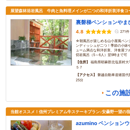
展望森林浴岩風呂 牛肉と魚料理メインが二つの和洋折衷洋食コ
裏磐梯ペンションやま
4.8
271件
☆朝風呂が楽しめる山小屋風ペン
ンディッシュが二つ！季節の小鉢
ューム満点な和洋折衷、洋食屋フ
切岩風呂（5～6人）翌9時まで可
住所
福島県耶麻郡北塩原村大
５７
アクセス
磐越自動車道猪苗代
25分
この施
当館オススメ！信州プレミアム牛ステーキプラン♪安曇野一望の
azumino ペンション