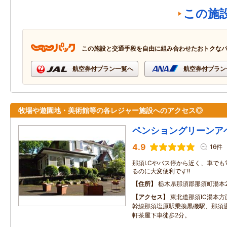
この施
この施設と交通手段を自由に組み合わせたおトクな
航空券付プラン一覧へ
航空券付プラン
牧場や遊園地・美術館等の各レジャー施設へのアクセス◎
ペンショングリーンア
4.9
16件
那須I.Cやバス停から近く、車で
るのに大変便利です!!
住所
栃木県那須郡那須町湯本2
アクセス
東北道那須IC湯本方
幹線那須塩原駅乗換黒磯駅、那須温
軒茶屋下車徒歩2分。