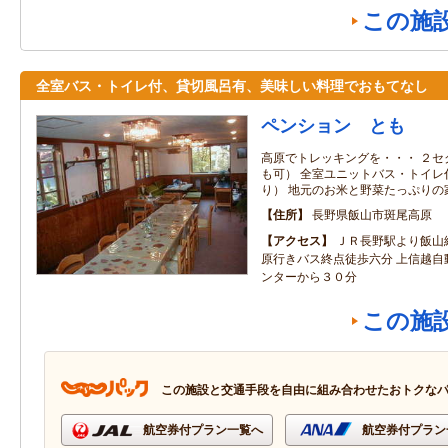
この施
全室バス・トイレ付、貸切風呂有、美味しい料理でおもてなし
ペンション とも
高原でトレッキングを・・・ ２セ
も可） 全室ユニットバス・トイレ
り） 地元のお米と野菜たっぷりの
住所
長野県飯山市斑尾高原
アクセス
ＪＲ長野駅より飯山
原行きバス終点徒歩六分 上信越自
ンターから３０分
この施
この施設と交通手段を自由に組み合わせたおトクな
航空券付プラン一覧へ
航空券付プラン