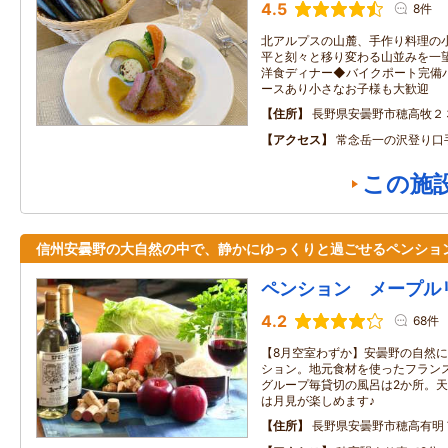
4.5
8件
北アルプスの山麓、手作り料理の
平と刻々と移り変わる山並みを一
洋食ディナー◆バイクポート完備
ースあり小さなお子様も大歓迎
住所
長野県安曇野市穂高牧２
アクセス
常念岳一の沢登り口
この施
信州安曇野の大自然の中で、静かにゆっくりと過ごせるペンショ
ペンション メープル
4.2
68件
【8月空室わずか】安曇野の自然
ション。地元食材を使ったフラン
グループ毎貸切の風呂は2か所。
は月見が楽しめます♪
住所
長野県安曇野市穂高有明