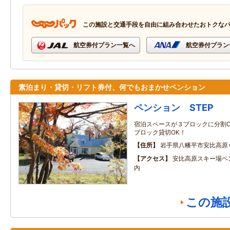
この施設と交通手段を自由に組み合わせたおトクな
航空券付プラン一覧へ
航空券付プラン
素泊まり・貸切・リフト券付、何でもおまかせペンション
ペンション STEP
宿泊スペースが３ブロックに分割O
ブロック貸切OK！
住所
岩手県八幡平市安比高原
アクセス
安比高原スキー場ペ
内
この施