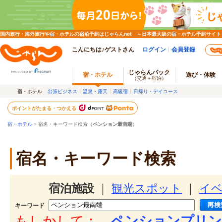
国内旅行・海外旅行や宿・ホテルの宿泊予約はじゃらんnet ～日本最大級の宿・ホテル予約サイト
こんにちは♪ゲストさん
ログイン
会員登録
じゃらんパック
宿・ホテル
遊び・体験
（交通＋宿泊）
宿・ホテル
出張ビジネス
温泉・露天
高級宿
日帰り・デイユース
ポイントがたまる・つかえる
宿・ホテル
> 宿名・キーワード検索（
ペンション最南端
）
宿名・キーワード検索
宿泊施設
｜
観光スポット
｜
イ
キーワード
もしかして：
ペンションプリン