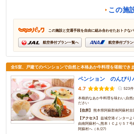
この施
この施設と交通手段を自由に組み合わせたおトクな
航空券付プラン一覧へ
航空券付プラン
全5室、戸建てのペンションで自然と本格あか牛料理を堪能でき
ペンション のんびり
4.7
523件
本格的なあか牛料理を味わい,自然
ださい
住所
熊本県阿蘇郡南阿蘇村吉
アクセス
益城空港インターよ
由南阿蘇村へ,熊本ＩＣより５７号
阿蘇村へ（８/27)