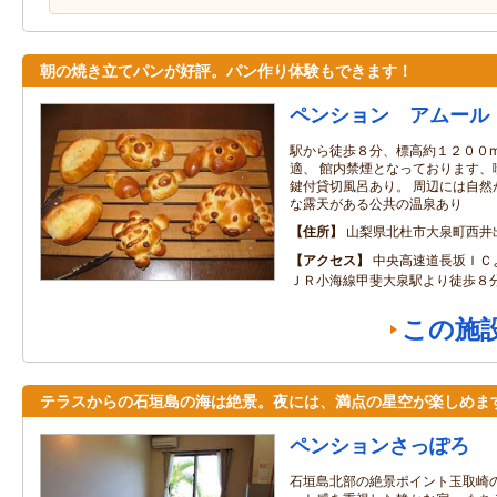
朝の焼き立てパンが好評。パン作り体験もできます！
ペンション アムール
駅から徒歩８分、標高約１２００
適、 館内禁煙となっております、
鍵付貸切風呂あり。 周辺には自然
な露天がある公共の温泉あり
住所
山梨県北杜市大泉町西井出8
アクセス
中央高速道長坂ＩＣ
ＪＲ小海線甲斐大泉駅より徒歩８
この施
テラスからの石垣島の海は絶景。夜には、満点の星空が楽しめま
ペンションさっぽろ
石垣島北部の絶景ポイント玉取崎