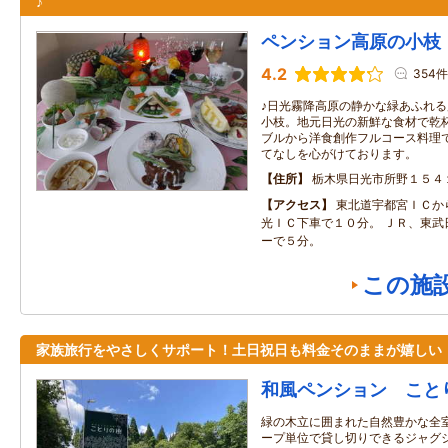
♪
ペンション高原の小枝
4.2
354件
♪日光霧降高原の静かな緑あふれ
小枝。地元日光の新鮮な食材で乾
ブルから洋食創作フルコース料理
てなしを心がけております。
住所
栃木県日光市所野１５４
アクセス
東北道宇都宮ＩＣか
光ＩＣ下車で１０分。 ＪＲ、東武
ーで５分。
この施
家族旅行をやさしくサポート！土日祝日も料金そのままが嬉しい
和風ペンション こと
緑の木立に囲まれた自然豊かな全室
ープ単位で貸し切りできるジャグジ