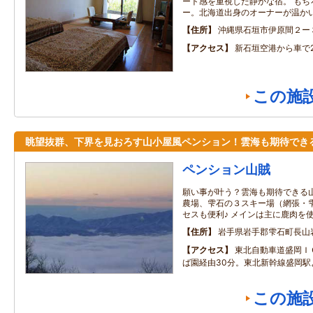
ート感を重視した静かな宿。 もち
ー。北海道出身のオーナーが温か
住所
沖縄県石垣市伊原間２ー
アクセス
新石垣空港から車で
この施
眺望抜群、下界を見おろす山小屋風ペンション！雲海も期待でき
ペンション山賊
願い事が叶う？雲海も期待できる山
農場、雫石の３スキー場（網張・
セスも便利♪ メインは主に鹿肉を
住所
岩手県岩手郡雫石町長山
アクセス
東北自動車道盛岡Ｉ
ば園経由30分。東北新幹線盛岡駅
この施