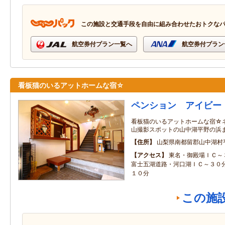
この施設と交通手段を自由に組み合わせたおトクな
航空券付プラン一覧へ
航空券付プラン
看板猫のいるアットホームな宿☆
ペンション アイビー
看板猫のいるアットホームな宿☆
山撮影スポットの山中湖平野の浜
住所
山梨県南都留郡山中湖村
アクセス
東名・御殿場ＩＣ～
富士五湖道路・河口湖ＩＣ～３０
１０分
この施