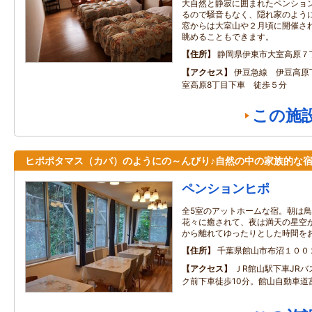
大自然と静寂に囲まれたペンション
るので騒音もなく、隠れ家のよう
窓からは大室山や２月頃に開催さ
眺めることもできます。
住所
静岡県伊東市大室高原７
アクセス
伊豆急線 伊豆高原
室高原8丁目下車 徒歩５分
この施
ヒポポタマス（カバ）のようにの～んびり♪自然の中の家族的な
ペンションヒポ
全5室のアットホームな宿。朝は
花々に癒されて、夜は満天の星空
から離れてゆったりとした時間を
住所
千葉県館山市布沼１００
アクセス
ＪR館山駅下車JR
ク前下車徒歩10分。館山自動車道富