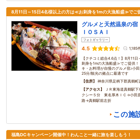
8月11日～15日4名様以上の方は≪お刺身を1mの大漁船盛≫でご
グルメと天然温泉の宿
ＩＯＳＡＩ
フォトギャラリー
4.5
1,185
【クチコミ総合4.6点！】8月11
刺身を1mの大漁船盛≫でご提供！
キ・お料理が自慢のグルメ宿♪小田
25分/観光の拠点に最適です
住所
神奈川県足柄下郡真鶴町
アクセス
ＪＲ東海道真鶴駅下
クシー５分 東名厚木ＩＣ→小田
路→真鶴駅前左折
この施
福島DCキャンペーン開催中！わんこと一緒に旅を楽しもう！