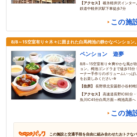
アクセス
碓氷軽井沢インター
鉄道中軽井沢駅下車徒歩7分
この施
8/8～15空室有り☆木々に囲まれた白馬栂池の静かなペンション
ペンション 遊夢
8/8～15空室有り☆爽やかな風
ョン。栂池ゴンドラまで徒歩15分
ーナー手作りのボリュームいっぱ
をお楽しみください☆
住所
長野県北安曇郡小谷村栂
アクセス
高速道長野IC60分・
魚川IC45分白馬方面～栂池高原へ
この施
この施設と交通手段を自由に組み合わせたおトクな