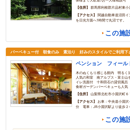
体様まで大歓迎♪お一人様相談可
住所
群馬県利根郡片品村東小
アクセス
関越自動車道沼田イン
を日光方面へ1時間で丸沼です。
この施
バーベキュー付 朝食のみ 素泊り 好みのスタイルでご利用下
ペンション フィール
木のぬくもり感じる館内 明るく
人気の和室 南アルプス・富士山
イレ洗面付 十和田石の貸切風呂
食材ガーデンバーベキューも人気
住所
山梨県北杜市小淵沢町６
アクセス
お車：中央道小淵沢
分 電車：JR小淵沢駅より徒歩２
この施