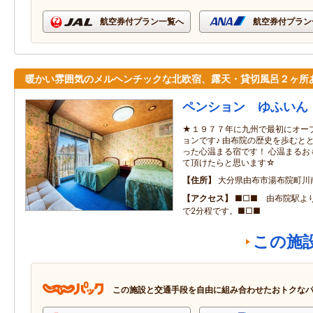
航空券付プラン一覧へ
航空券付プラン
暖かい雰囲気のメルヘンチックな北欧宿、露天・貸切風呂２ヶ所
ペンション ゆふいん
★１９７７年に九州で最初にオー
ョンです♪ 由布院の歴史を歩むと
った心温まる宿です！ 心温まるお
て頂けたらと思います☆
住所
大分県由布市湯布院町川
アクセス
■□■ 由布院駅よ
で2分程です。■□■
この施
この施設と交通手段を自由に組み合わせたおトクな