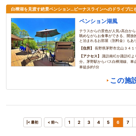
白樺湖を見渡す絶景ペンション…ビーナスラインへのドライブにも
ペンション湖風
テラスからの景色が人気♪高台か
眺めながらお食事ができる、開放
と泊まれるお部屋（別料金）もあ
住所
長野県茅野市北山３４１
アクセス
諏訪南ICか諏訪IC
分。茅野駅からバス白樺湖線、車
車徒歩約1分
この施
1
2
3
4
5
6
7
|< 最初
< 前へ