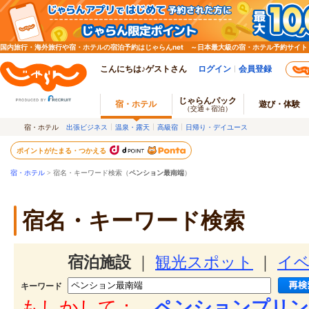
国内旅行・海外旅行や宿・ホテルの宿泊予約はじゃらんnet ～日本最大級の宿・ホテル予約サイト
こんにちは♪ゲストさん
ログイン
会員登録
じゃらんパック
宿・ホテル
遊び・体験
（交通＋宿泊）
宿・ホテル
出張ビジネス
温泉・露天
高級宿
日帰り・デイユース
ポイントがたまる・つかえる
宿・ホテル
> 宿名・キーワード検索（
ペンション最南端
）
宿名・キーワード検索
宿泊施設
｜
観光スポット
｜
イ
キーワード
もしかして：
ペンションプリン