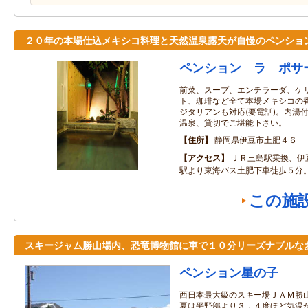
２０年の本場仕込メキシコ料理と天然温泉露天が自慢のペンショ
ペンション ラ ポサ
前菜、スープ、エンチラーダ、ケ
ト、珈琲など全て本場メキシコの
ジタリアンも対応(要電話)。内湯
温泉、貸切でご堪能下さい。
住所
静岡県伊豆市土肥４６
アクセス
ＪＲ三島駅乗換、伊
駅より東海バス土肥下車徒歩５分
この施
スキージャム勝山場内、恐竜博物館に車で１０分リーズナブルな
ペンション星の子
西日本最大級のスキー場ＪＡＭ勝
夏は平野部より３．４度ほど気温