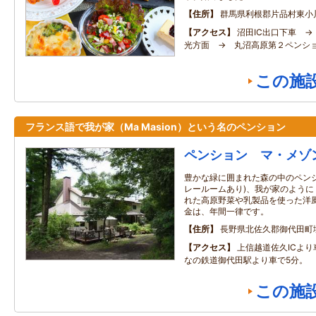
住所
群馬県利根郡片品村東小川4
アクセス
沼田IC出口下車 →
光方面 → 丸沼高原第２ペンシ
この施
フランス語で我が家（Ma Masion）という名のペンション
ペンション マ・メゾ
豊かな緑に囲まれた森の中のペン
レールームあり)、我が家のよう
れた高原野菜や乳製品を使った洋
金は、年間一律です。
住所
長野県北佐久郡御代田町
アクセス
上信越道佐久ICよ
なの鉄道御代田駅より車で5分。
この施