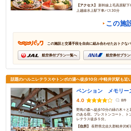
アクセス
新幹線上毛高原駅下
上越線水上駅下車バス30分
この施
この施設と交通手段を自由に組み合わせたおトクな
航空券付プラン一覧へ
航空券付プラン
話題のハルニレテラスやトンボの湯へ徒歩10分♪中軽井沢駅も近
ペンション メモリー
4.0
8件
野鳥の森へ徒歩10分の緑の木々と
のある宿。ブレストンコート、トン
レテラス徒歩５分。
住所
長野県北佐久郡軽井沢町