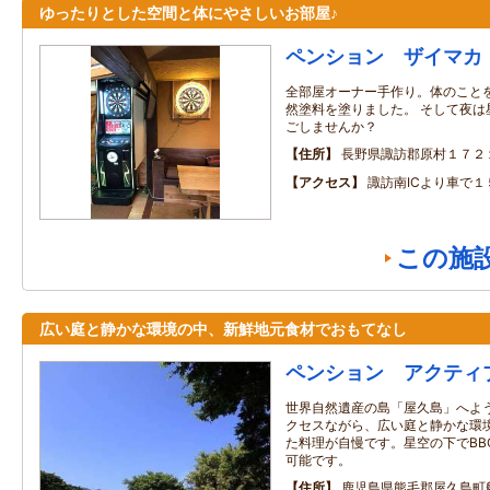
ゆったりとした空間と体にやさしいお部屋♪
ペンション ザイマカ
全部屋オーナー手作り。体のこと
然塗料を塗りました。 そして夜は
ごしませんか？
住所
長野県諏訪郡原村１７２
アクセス
諏訪南ICより車で１
この施
広い庭と静かな環境の中、新鮮地元食材でおもてなし
ペンション アクティ
世界自然遺産の島「屋久島」へよう
クセスながら、広い庭と静かな環境
た料理が自慢です。星空の下でBB
可能です。
住所
鹿児島県熊毛郡屋久島町