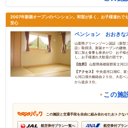
2007年新築オープンのペンション。和室が多く、お子様連れで
安心
ペンション おおきな
山梨県グリーンゾーン認証（新型
設）取得済。新築オープンの建物
室に加え食事も座卓が◎ お子様
し。お子様連れ大歓迎の宿です。
住所
山梨県南都留郡富士河口
アクセス
中央道河口湖IC、
ら河口湖大橋経由２５分。大石ペ
から徒歩３分。
この施
この施設と交通手段を自由に組み合わせたおトクな
航空券付プラン一覧へ
航空券付プラン