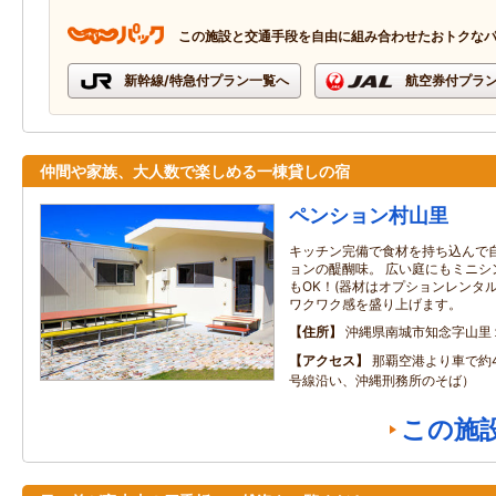
この施設と交通手段を自由に組み合わせたおトクな
新幹線/特急付プラン一覧へ
航空券付プラ
仲間や家族、大人数で楽しめる一棟貸しの宿
ペンション村山里
キッチン完備で食材を持ち込んで
ョンの醍醐味。 広い庭にもミニシ
もOK！(器材はオプションレンタ
ワクワク感を盛り上げます。
住所
沖縄県南城市知念字山里
アクセス
那覇空港より車で約4
号線沿い、沖縄刑務所のそば）
この施