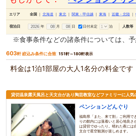
エリア
全国
｜
北海道
｜
東北
｜
関東・甲信越
｜
東海
｜
近畿・北陸
｜
年
月
日
日付未定
泊
宿泊日
人数等
※食事条件などの諸条件については、予
603
軒 絞込み条件に合致
151軒～180軒表示
料金は1泊1部屋の大人1名分の料金で
貸切温泉露天風呂と天文台があり陶芸教室などファミリーに人気
ペンションどんぐり
福島県「また、来て割」ご利用でき
りの館内には落着いと居心地良さ
は貸切でゆったり。晴れた夜には自
文台で星空観測が楽しめます。