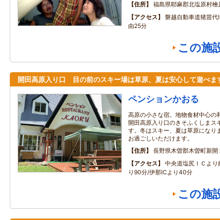
住所
福島県耶麻郡北塩原村檜
アクセス
磐越自動車道猪苗代I
由25分
この施
開田高原入り口 目の前のスキー場は草原、夏は安心して遊べま
ペンションかおる
高原の小さな宿。地物食材中心の
開田高原入り口のきそふくしまス
す。冬はスキー、夏は草原になり
お過ごしいただけます。
住所
長野県木曽郡木曽町新開
アクセス
中央道塩尻ＩＣより約
り90分/伊那ICより40分
この施