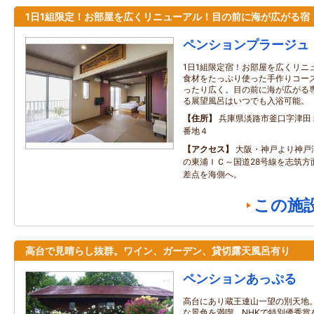
1日1組限定！お部屋を広くリニューアル！目の前に海が広がる宿
ペンションプラージュ
1日1組限定宿！お部屋を広くリニ
食材をたっぷり使った手作りコー
ったり広く。目の前に海が広がる
る展望風呂はいつでも入浴可能。
住所
兵庫県淡路市釜口字津田
番地４
アクセス
大阪・神戸より神戸
の東浦ＩＣ～国道28号線を志筑方
差点を海側へ。
この施
高台で見晴らし抜群。ワイン、ガーデン、貸切露天風呂有り
ペンションあっぷる
高台にあり蔵王連山一望の別天地
な景色を満喫。NHKで特別優秀賞