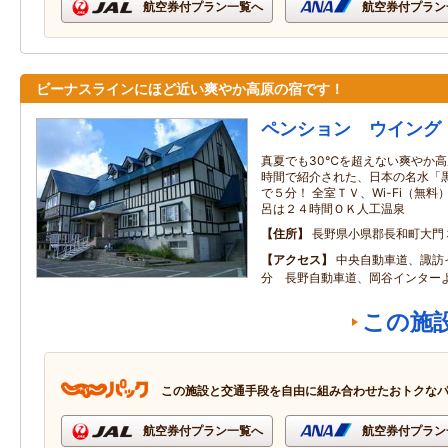
航空券付プラン一覧へ
航空券付プラン
ビーナスラインにほど近い爽やか高原の宿です！
ペンション ウイング
真夏でも30℃を超えない爽やか高
時間で紹介された、日本の名水「
で５分！ 全室ＴＶ、Wi-Fi（無
呂は２４時間ＯＫ人工温泉
住所
長野県小県郡長和町大門
アクセス
中央自動車道、諏訪
分 長野自動車道、岡谷インター
この施
この施設と交通手段を自由に組み合わせたおトクな
航空券付プラン一覧へ
航空券付プラン