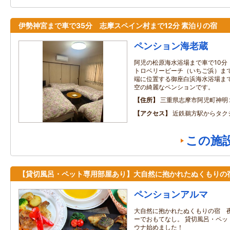
伊勢神宮まで車で35分 志摩スペイン村まで12分 素泊りの宿
ペンション海老蔵
阿児の松原海水浴場まで車で10分
トロベリービーチ（いちご浜）まで
端に位置する御座白浜海水浴場まで
空の綺麗なペンションです。
住所
三重県志摩市阿児町神明
アクセス
近鉄鵜方駅からタク
この施
【貸切風呂・ペット専用部屋あり】大自然に抱かれたぬくもりの
ペンションアルマ
大自然に抱かれたぬくもりの宿 
ーでおもてなし。 貸切風呂・ペ
ウナ始めました！