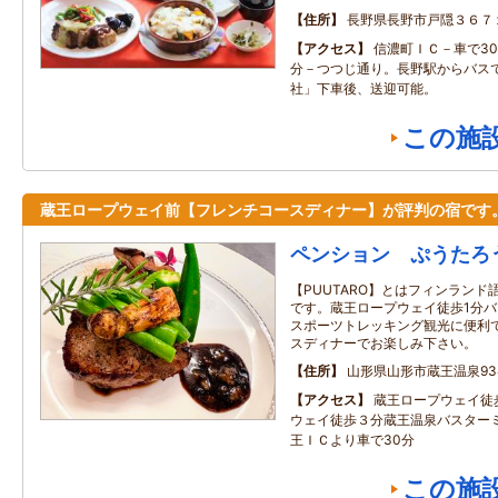
住所
長野県長野市戸隠３６７
アクセス
信濃町ＩＣ－車で30
分－つつじ通り。長野駅からバスで
社」下車後、送迎可能。
この施
蔵王ロープウェイ前【フレンチコースディナー】が評判の宿です
ペンション ぷうたろ
【PUUTARO】とはフィンラン
です。蔵王ロープウェイ徒歩1分バ
スポーツトレッキング観光に便利で
スディナーでお楽しみ下さい。
住所
山形県山形市蔵王温泉93
アクセス
蔵王ロープウェイ徒
ウェイ徒歩３分蔵王温泉バスター
王ＩＣより車で30分
この施