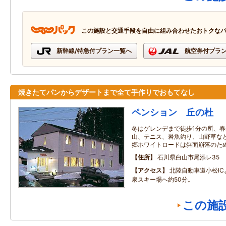
この施設と交通手段を自由に組み合わせたおトクな
新幹線/特急付プラン一覧へ
航空券付プラ
焼きたてパンからデザートまで全て手作りでおもてなし
ペンション 丘の杜
冬はゲレンデまで徒歩1分の所、
山、テニス、岩魚釣り、山野草な
郷ホワイトロードは斜面崩落のた
住所
石川県白山市尾添レ35
アクセス
北陸自動車道小松I
泉スキー場へ約50分。
この施