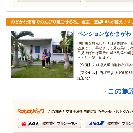
のどかな集落でのんびり過ごせる宿。全室、無線LANが使えます
ペンションなかまがわ
仲間川を観光したり自然体験等、
拠点です。早起きして見る美しい
日見上げれば満天の星空鳥達の鳴
っくり～楽しめます。
住所
沖縄県八重山郡竹富町字
アクセス
石垣島より快速船3
送迎5分。
この施
この施設と交通手段を自由に組み合わせたおトクな
航空券付プラン一覧へ
航空券付プラン