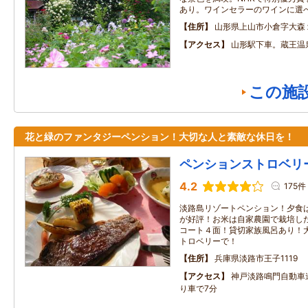
あり。ワインセラーのワインに選
住所
山形県上山市小倉字大森
アクセス
山形駅下車。蔵王温
この施
花と緑のファンタジーペンション！大切な人と素敵な休日を！
ペンションストロベリ
4.2
175件
淡路島リゾートペンション！夕食
が好評！お米は自家農園で栽培し
コート４面！貸切家族風呂あり！
トロベリーで！
住所
兵庫県淡路市王子1119
アクセス
神戸淡路鳴門自動車道
り車で7分