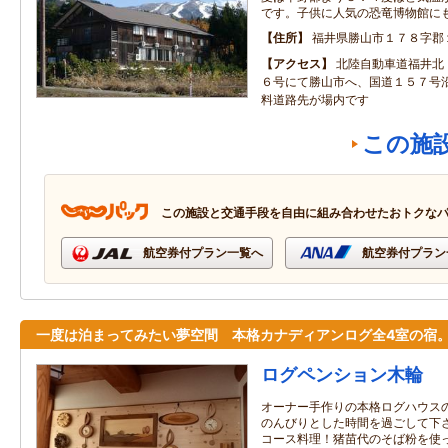
です。子供に人気の恐竜博物館に
住所
福井県勝山市１７８字郡
アクセス
北陸自動車道福井北
６号にて勝山市へ、国道１５７号
料道路先が場内です
この施
この施設と交通手段を自由に組み合わせたおトクな
航空券付プラン一覧へ
航空券付プラン
一度は泊まってみたい夢空間 本格カナディアンログ全4室の宿
ログペンション木輪
オーナー手作りの本格ログハウス
のんびりとした時間を過ごして下さ
コース料理！猪苗代のそば粉を使っ