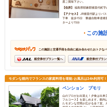
度ご賞味下さい。
住所
福島県耶麻郡猪苗代町字山神
アクセス
JR猪苗代駅よりバス
下車 徒歩15分 磐越自動車道猪
ターより15分
この施
この施設と交通手段を自由に組み合わせたおトクな
航空券付プラン一覧へ
航空券付プラン
モダンな館内でフランスの家庭料理を堪能♪お風呂は24h利用可！
ペンション プモリ
山のプロがお出迎え！夕食は出来
フルコース】を楽しめます。館内
たモダンな空間が広がる全７室。