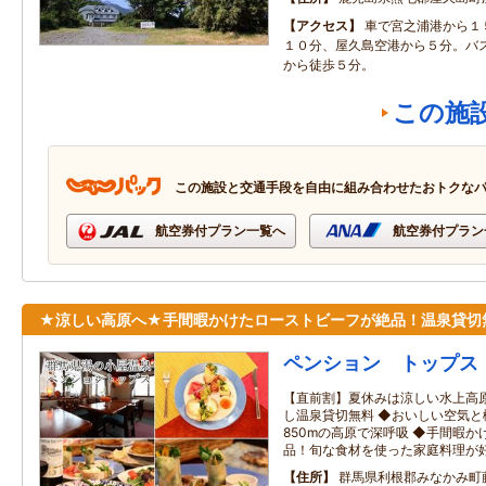
アクセス
車で宮之浦港から１
１０分、屋久島空港から５分。バ
から徒歩５分。
この施
この施設と交通手段を自由に組み合わせたおトクな
航空券付プラン一覧へ
航空券付プラン
★涼しい高原へ★手間暇かけたローストビーフが絶品！温泉貸切
ペンション トップス
【直前割】夏休みは涼しい水上高
し温泉貸切無料 ◆おいしい空気
850mの高原で深呼吸 ◆手間暇
品！旬な食材を使った家庭料理が
住所
群馬県利根郡みなかみ町