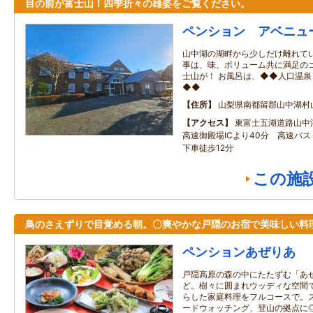
目の前が富士山！四季折々の雄姿をご覧ください。
ペンション アベニュ
山中湖の湖畔から少しだけ離れてい
事は、味、ボリューム共に満足のコ
士山が！ お風呂は、◆◆人口温
◆◆
住所
山梨県南都留郡山中湖村
アクセス
東富士五湖道路山中湖
高速御殿場ICより40分 高速バ
下車徒歩12分
この施
鳥のさえずりで目覚める朝。〇爽やかな戸隠のお宿で美味しい料
ペンションあぜりあ
戸隠高原の森の中にたたずむ「あ
ど。樹々に囲まれウッディな空間
らした家庭料理をフルコースで。
ードウォッチング、登山の拠点に