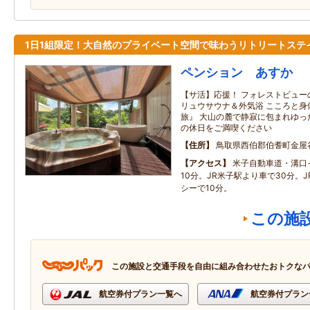
1日1組限定！大自然のプライベート空間で味わうリトリートステ
ペンション あすか
【サ活】応援！ フォレストビュー
リュウサウナ＆外気浴 こころと身
旅』 大山の麓で静寂に包まれゆっ
の休日をご満喫ください
住所
鳥取県西伯郡伯耆町金屋
アクセス
米子自動車道・溝口
10分。JR米子駅より車で30分。
シーで10分。
この施
この施設と交通手段を自由に組み合わせたおトクな
航空券付プラン一覧へ
航空券付プラン