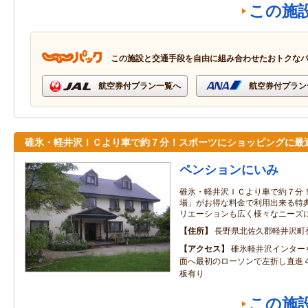
この施
この施設と交通手段を自由に組み合わせたおトクな
航空券付プラン一覧へ
航空券付プラン
碓氷・軽井沢ＩＣより車で約７分！スポーツにショッピングに最
ペンションにいみ
碓氷・軽井沢ＩＣより車で約７分
場」がお得な料金で利用出来る特
リエーションも広く様々なニーズ
住所
長野県北佐久郡軽井沢町発
アクセス
碓氷軽井沢インター
面へ最初のローソンで左折し直進
板有り
この施