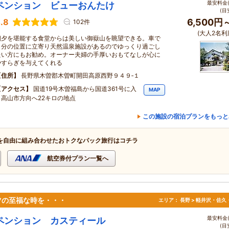
最安料金(
ペンション ビューおんたけ
(目
.8
6,500円
102件
(大人2名利
朝夕を堪能する食堂からは美しい御嶽山を眺望できる。車で
５分の位置に立寄り天然温泉施設があるのでゆっくり過ごし
たい方にもお勧め。オーナー夫婦の手厚いおもてなしが心に
やすらぎを与えてくれる
住所
長野県木曽郡木曽町開田高原西野９４９‐１
アクセス
国道19号木曽福島から国道361号に入
MAP
り高山市方向へ22キロの地点
この施設の宿泊プランをもっと
を自由に組み合わせたおトクなパック旅行はコチラ
航空券付プラン一覧へ
ツの至福な時を・・・
エリア：
長野 > 軽井沢・佐久
最安料金(
ペンション カスティール
(目