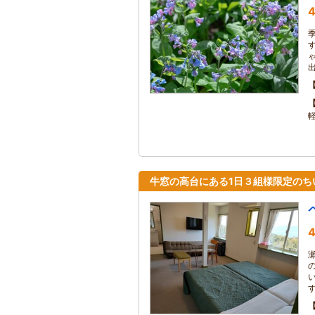
4
牛窓の高台にある1日３組様限定のち
4