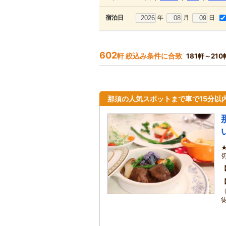
年
月
日
宿泊日
602
軒 絞込み条件に合致
181軒～21
那須の人気スポットまで車で15分以