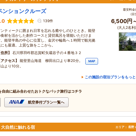
最安料金(
ペンションクルーズ
(目
.0
6,500円
139件
(大人2名利
アンティークに囲まれ日常を忘れる癒やしのひととき。能登
の食材を活かした創作コースと貸切風呂を堪能いただけま
す。能登半島の中心に位置し、金沢や輪島へ１時間で観光拠
点にも最適。上質な旅をここから。
住所
石川県羽咋郡志賀町矢蔵谷子の４番地３２
アクセス
能登里山海道 柳田出口より車20分。
MAP
西山より10分。
この施設の宿泊プランをもっと
を自由に組み合わせたおトクなパック旅行はコチラ
航空券付プラン一覧へ
！大自然に触れる宿
エリア：
長野 