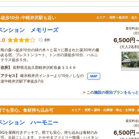
徒歩10分♪中軽井沢駅も近い
エリア：
長野 > 軽井沢・佐久
最安料金(
ペンション メモリーズ
(目
.0
6,500円
8件
(大人2名利
野鳥の森へ徒歩10分の緑の木々と花々に囲まれた築30年の趣
のある宿。ブレストンコート、トンボの湯徒歩10分、ハルニ
レテラス徒歩５分。
住所
長野県北佐久郡軽井沢町長倉３３４９
アクセス
碓氷軽井沢インターより15分／しなの
MAP
鉄道中軽井沢駅下車徒歩7分
この施設の宿泊プランをもっと
雨でも安心。食材持ち込み可
エリア：
長野 > 蓼科・白樺湖・車山・女神湖・
最安料金(
ペンション ハーモニー
(目
6,500円
BBQを屋根付きデッキで。雨でも安心。持ち込みは食材のみ
で可。火起こしします。 たかやまファミリー牧場・ハイキン