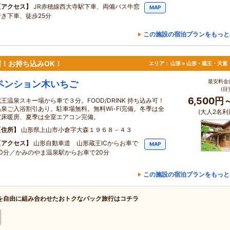
アクセス
JR赤穂線西大寺駅下車、両備バス牛窓
MAP
行き下車、徒歩25分
この施設の宿泊プランをもっと
宿！お持ち込みOK！
エリア：
山形 > 山形・蔵王・天童
最安料金(
ペンション木いちご
(目
6,500円
蔵王温泉スキー場から車で３分。FOOD/DRINK 持ち込み可！
温泉ご入浴割引あり。駐車場無料。無料Wi-Fi完備。冬季は全
(大人2名利
室床暖房、夏季は全室エアコン完備。
住所
山形県上山市小倉字大森１９６８－４３
アクセス
山形自動車道 山形蔵王ICからお車で
MAP
30分／かみのやま温泉駅からお車で20分
この施設の宿泊プランをもっと
を自由に組み合わせたおトクなパック旅行はコチラ