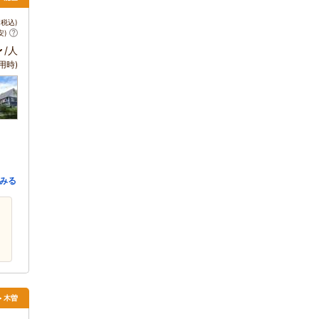
税込)
安)
～
/人
用時)
みる
> 木曽