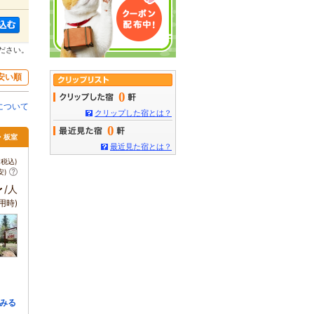
ださい。
安い順
0
について
クリップした宿とは？
0
須・板室
最近見た宿とは？
税込)
安)
～
/人
用時)
みる