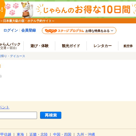
 ～日本最大級の宿・ホテル予約サイト～
ログイン
会員登録
お得な特典をみる
ゃらんパック
遊び・体験
観光ガイド
レンタカー
航空券
（交通＋宿泊）
日帰り・デイユース
端
）
ベント
・甲信越
｜
東海
｜
近畿・北陸
｜
中国・四国
｜
九州・沖縄