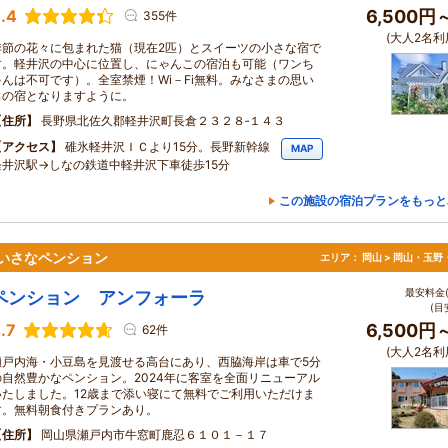
.4
6,500円
355件
(大人2名利
季節の花々に包まれた猫（現在2匹）とスイーツの小さな宿で
す。軽井沢の中心に位置し、にゃんこの宿泊も可能（ワンち
ゃんは不可です）。全室禁煙！Wi－Fi無料。みなさまの思い
出の宿となりますように。
住所
長野県北佐久郡軽井沢町長倉２３２８‐１４３
アクセス
碓氷軽井沢ＩＣより15分。長野新幹線
MAP
軽井沢駅→しなの鉄道中軽井沢下車徒歩15分
この施設の宿泊プランをもっと
いさなペンション
エリア：
岡山 > 岡山・玉野
最安料金(
ペンション アンフォーラ
(目
.7
6,500円
62件
(大人2名利
瀬戸内海・小豆島を見渡せる高台にあり、西脇海岸は車で5分
の自然豊かなペンション。2024年に客室を全面リニューアル
いたしました。12歳まで添い寝にて無料でご利用いただけま
す。無料朝食付きプランあり。
住所
岡山県瀬戸内市牛窓町鹿忍６１０１－１７