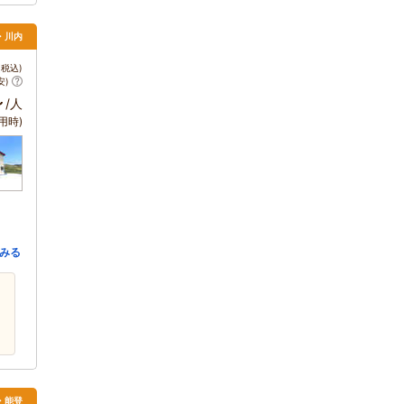
薩・川内
税込)
安)
～
/人
用時)
みる
島・能登