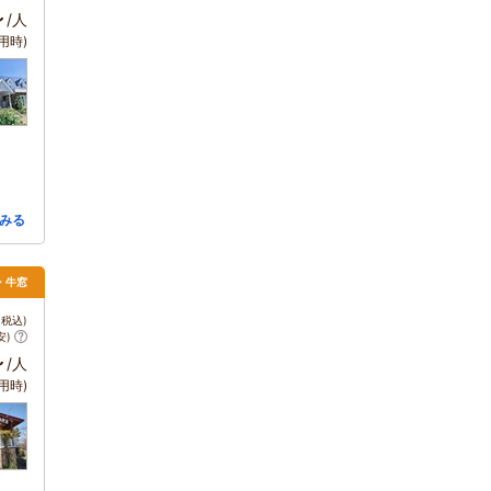
～
/人
用時)
みる
・牛窓
税込)
安)
～
/人
用時)