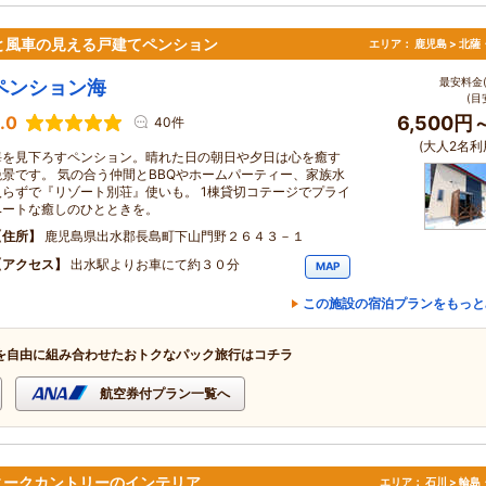
と風車の見える戸建てペンション
エリア：
鹿児島 > 北
最安料金(
ペンション海
(目
.0
6,500円
40件
(大人2名利
海を見下ろすペンション。晴れた日の朝日や夕日は心を癒す
絶景です。 気の合う仲間とBBQやホームパーティー、家族水
入らずで『リゾート別荘』使いも。 1棟貸切コテージでプライ
ベートな癒しのひとときを。
住所
鹿児島県出水郡長島町下山門野２６４３－１
アクセス
出水駅よりお車にて約３０分
MAP
この施設の宿泊プランをもっと
を自由に組み合わせたおトクなパック旅行はコチラ
航空券付プラン一覧へ
ィークカントリーのインテリア。
エリア：
石川 > 輪