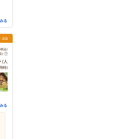
みる
・上山
税込)
安)
～
/人
用時)
みる