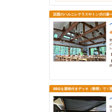
話題のハルニレテラスやトンボの湯へ
4
BBQを屋根付きデッキ（禁煙）で！