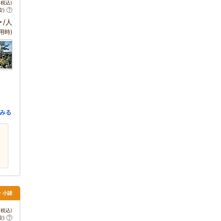
税込)
安)
～
/人
用時)
みる
・小諸
税込)
安)