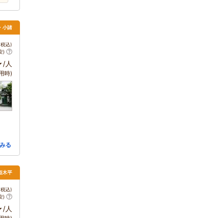
・小諸
税込)
安)
～
/人
用時)
みる
姫木平
税込)
安)
～
/人