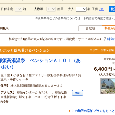
日付未定
泊
部屋
大人
名 子供
0名
人数等
※食事条件などの諸条件については、予約画面で再度ご確認く
合致順
料金が
0軒表示
料金は1泊1部屋の大人1名分の料金です（消費税・サービス料込み）
料金
内♪ホッと落ち着けるペンション
エリア：
栃木 > 那
最安料金(
那須高湯温泉 ペンションＡＩＯＩ（あ
(目
いおい）
6,400円
(大人2名利
★全３室★小さなお子様ファミリー歓迎◎手料理が好評！貸
切温泉・手作りケーキ
住所
栃木県那須郡那須町湯本５１２ー３２
アクセス
那須インターから7.5ｋｍ、那須塩原
MAP
（東北新幹線）駅で下車、バス30分守子坂下下車、
徒歩5分
この施設の宿泊プランをもっと