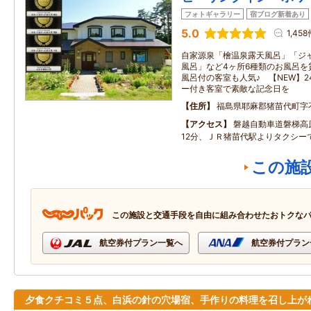
フォトギャラリー
宿ブログ新着あり
5.0
1,458
自家源泉「檜温泉露天風呂」「ジ
風呂」など4ヶ所6種類のお風呂を
風呂付の客室も人気♪ 【NEW】
ー付き客室で素敵な記念日を
住所
福島県耶麻郡猪苗代町字不
アクセス
磐越自動車道磐梯高
12分、ＪＲ猪苗代駅よりタクシーで
この施
この施設と交通手段を自由に組み合わせたおトクな
航空券付プラン一覧へ
航空券付プラン
夕食クチコミ５点、白浜の針の穴場宿、手作りの料理を召し上が