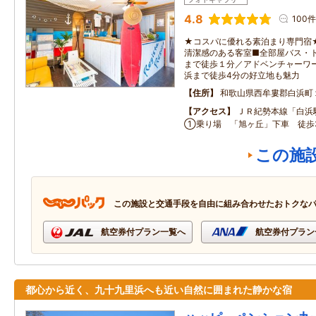
4.8
100件
★コスパに優れる素泊まり専門宿
清潔感のある客室■全部屋バス・
まで徒歩１分／アドベンチャーワ
浜まで徒歩4分の好立地も魅力
住所
和歌山県西牟婁郡白浜町
アクセス
ＪＲ紀勢本線「白浜
①乗り場 「旭ヶ丘」下車 徒歩
この施
この施設と交通手段を自由に組み合わせたおトクな
航空券付プラン一覧へ
航空券付プラン
都心から近く、九十九里浜へも近い自然に囲まれた静かな宿