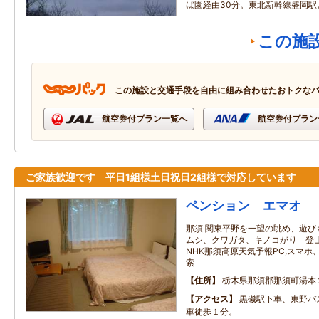
ば園経由30分。東北新幹線盛岡駅
この施
この施設と交通手段を自由に組み合わせたおトクな
航空券付プラン一覧へ
航空券付プラン
ご家族歓迎です 平日1組様土日祝日2組様で対応しています
ペンション エマオ
那須 関東平野を一望の眺め、遊び
ムシ、クワガタ、キノコがり 登
NHK那須高原天気予報PC,スマ
索
住所
栃木県那須郡那須町湯本
アクセス
黒磯駅下車、東野バ
車徒歩１分。