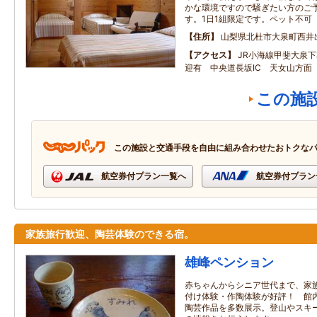
かな環境ですので騒ぎたい方のご
す。1日1組限定です。ペット不可
住所
山梨県北杜市大泉町西井
アクセス
JR小海線甲斐大泉
迎有 中央道長坂IC 天女山方面
この施
この施設と交通手段を自由に組み合わせたおトクな
航空券付プラン一覧へ
航空券付プラン
家族旅行歓迎、陶芸体験のできる宿。
雄峰ペンション
赤ちゃんからシニア世代まで、家
付け体験・作陶体験が好評！ 館
陶芸作品を多数展示。登山やスキ