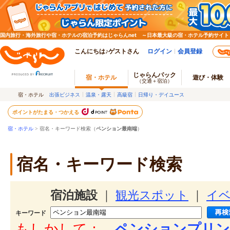
国内旅行・海外旅行や宿・ホテルの宿泊予約はじゃらんnet ～日本最大級の宿・ホテル予約サイト
こんにちは♪ゲストさん
ログイン
会員登録
じゃらんパック
宿・ホテル
遊び・体験
（交通＋宿泊）
宿・ホテル
出張ビジネス
温泉・露天
高級宿
日帰り・デイユース
ポイントがたまる・つかえる
宿・ホテル
> 宿名・キーワード検索（
ペンション最南端
）
宿名・キーワード検索
宿泊施設
｜
観光スポット
｜
イ
キーワード
もしかして：
ペンションプリン