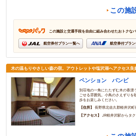
この施
この施設と交通手段を自由に組み合わせたおトクな
航空券付プラン一覧へ
航空券付プラン
木の温もりやさしい森の宿。アウトレットや塩沢湖へアクセス良
ペンション バンビ
別荘地の一角にたたずむ木の香漂
ごせる雰囲気。小鳥のさえずりを
歩をお楽しみください。
住所
長野県北佐久郡軽井沢町
アクセス
JR軽井沢駅からタク