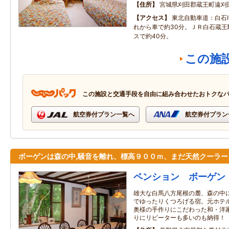
住所
宮城県刈田郡蔵王町遠刈
アクセス
東北自動車道：白石I
れから車で約30分。ＪＲ白石蔵王
スで約40分。
この施
この施設と交通手段を自由に組み合わせたおトクな
航空券付プラン一覧へ
航空券付プラン
ボーゲンは森の中,騒音を離れ、標高９００ｍ、まだ天然クーラー
ペンション ボーゲン
雄大な白馬八方尾根の麓、森の中
でゆったりくつろげる宿。元ホテ
奥様の手作りにこだわった和・洋
りにリピーターも多いのも納得！