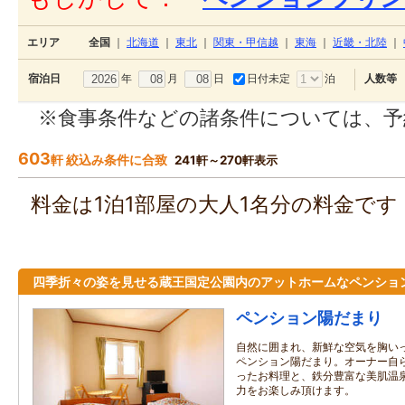
エリア
全国
｜
北海道
｜
東北
｜
関東・甲信越
｜
東海
｜
近畿・北陸
｜
年
月
日
日付未定
泊
宿泊日
人数等
※食事条件などの諸条件については、予
603
軒 絞込み条件に合致
241軒～270軒表示
料金は1泊1部屋の大人1名分の料金で
四季折々の姿を見せる蔵王国定公園内のアットホームなペンショ
ペンション陽だまり
自然に囲まれ、新鮮な空気を胸い
ペンション陽だまり。オーナー自
ったお料理と、鉄分豊富な美肌温
力をお楽しみ頂けます。