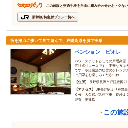
この施設と交通手段を自由に組み合わせたおトクな
新幹線/特急付プラン一覧へ
宿を拠点に歩いて見て遊んで、戸隠高原を肌で実感
ペンション ピオレ
パワースポットとしての戸隠高原
五社巡りコースです 不安な方は
です 冬は魔法の粉雪のゲレンデ
で戸隠をお楽しみくださいね
住所
長野県長野市戸隠豊岡273
アクセス
JR長野駅より戸隠
０分 大久保バス停下車 徒歩１０
迎有 要連絡）
この施