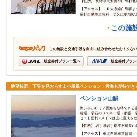
住所
長野県北安曇郡白馬村北
アクセス
ＪＲ大糸線白馬駅よ
長野自動車道豊科ＩＣ又は更埴IC
この施
この施設と交通手段を自由に組み合わせたおトクな
航空券付プラン一覧へ
航空券付プラン
眺望抜群、下界を見おろす山小屋風ペンション！雲海も期待でき
ペンション山賊
願い事が叶う？雲海も期待できる山
農場、雫石の３スキー場（網張・
セスも便利♪ メインは主に鹿肉を
住所
岩手県岩手郡雫石町長山
アクセス
東北自動車道盛岡Ｉ