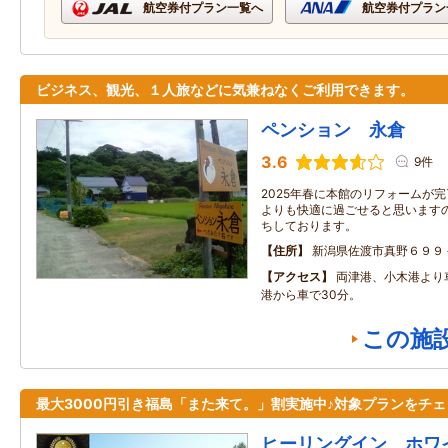
航空券付プラン一覧へ
航空券付プラン
ビジネス、観光、１人旅などに気兼ねなくご利用できます。
ペンション 永倉
3.6
9件
2025年春に本館のリフォームが
よりも快適に過ごせると思いますの
ちしております。
住所
新潟県佐渡市真野６９９
アクセス
両津港、小木港より
港から車で30分。
この施
最大3000円引き福島「また来て。」割実施中♪対象プランをチェ
ヒーリングイン ホワ