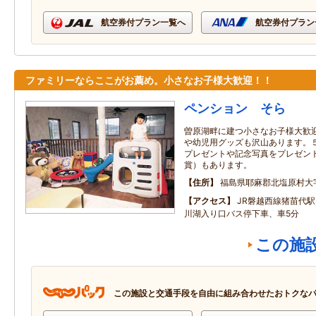
航空券付プラン一覧へ
航空券付プラン
ファミリーならここがお薦め。小さなお子様大歓迎！！
ペンション そら
曽原湖畔に建つ小さなお子様大歓
や幼児用グッズも沢山あります。
プレゼントや記念写真をプレゼン
賞）もあります。
住所
福島県耶麻郡北塩原村大字
アクセス
JR磐越西線猪苗代駅
川湖入り口バス停下車、車5分
この施
この施設と交通手段を自由に組み合わせたおトクな