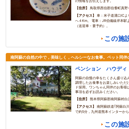
の情報をお伝えします。
住所
鳥取県西伯郡伯耆町真野
アクセス
車：米子道溝口IC
へ４Km。 電車：JR伯備線岸本駅
（送迎車・要予約）。
この施
南阿蘇の自然の中で，美味しく，ヘルシーなお食事。ペット同伴
ペンション ハウディ
阿蘇の自慢の幸をたくさん盛り込
調理したお食事をお楽しみいただ
ド採用。ワンちゃん同伴のお客様
事項を必ずお読みください。
住所
熊本県阿蘇郡南阿蘇村白
アクセス
南阿蘇鉄道｢阿蘇白
で約5分，九州道熊本インターから
この施