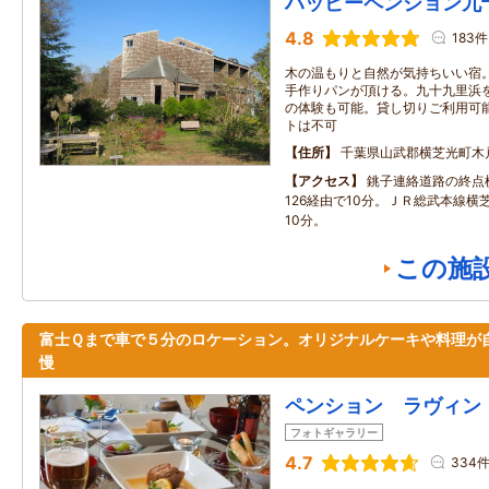
ハッピーペンション九
4.8
183件
木の温もりと自然が気持ちいい宿
手作りパンが頂ける。九十九里浜
の体験も可能。貸し切りご利用可
トは不可
住所
千葉県山武郡横芝光町木戸8
アクセス
銚子連絡道路の終点
126経由で10分。ＪＲ総武本線横
10分。
この施
富士Ｑまで車で５分のロケーション。オリジナルケーキや料理が
慢
ペンション ラヴィン
フォトギャラリー
4.7
334