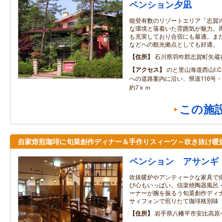
ペンション夕凪
能登有数のリゾートエリア「志賀
な環境と落着いた雰囲気が魅力。
も充実しており合宿にも最適。ま
などへの観光拠点としても好適。
住所
石川県羽咋郡志賀町矢蔵
アクセス
のと里山海道西山I.
への道路案内に沿い、県道116号・
約7ｋｍ
この施
自家焙煎珈琲に旬菜創作ディナー＆手作りスィーツ～吹き抜け暖
ペンション アサンギ
吹抜暖炉やアンティークな家具で
び心もいっぱい。信楽焼陶器風呂
ーナーが腕を振るう旬菜創作ディ
サィフォンで煎りたて珈琲格別味
住所
岩手県八幡平市安比高原