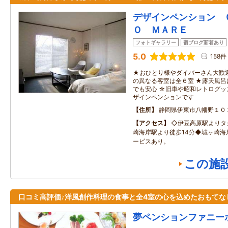
デザインペンション 
Ｏ ＭＡＲＥ
フォトギャラリー
宿ブログ新着あり
5.0
158件
★おひとり様やダイバーさん大歓
の異なる客室は全６室 ★露天風
でも安心 ☆旧車や昭和レトログ
ザインペンションです
住所
静岡県伊東市八幡野１０
アクセス
◇伊豆高原駅よりタ
崎海岸駅より徒歩14分◆城ヶ崎海
ービスあり。
この施
口コミ高評価♪洋風創作料理の食事と全4室の心を込めたおもてな
夢ペンションファニー