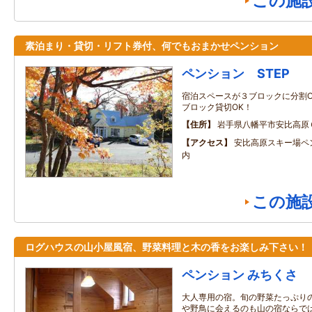
この施
素泊まり・貸切・リフト券付、何でもおまかせペンション
ペンション STEP
宿泊スペースが３ブロックに分割O
ブロック貸切OK！
住所
岩手県八幡平市安比高原
アクセス
安比高原スキー場ペ
内
この施
ログハウスの山小屋風宿、野菜料理と木の香をお楽しみ下さい！
ペンション みちくさ
大人専用の宿。旬の野菜たっぷり
や野鳥に会えるのも山の宿ならで