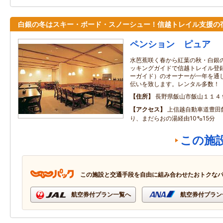
白銀の冬はスキー・ボード・スノーシュー！信越トレイル支援の
ペンション ピュア
水芭蕉咲く春から紅葉の秋・白銀
ッキングガイドで信越トレイル登
ーガイド）のオーナーが一年を通
伝いを致します。レンタル多数！
住所
長野県飯山市飯山１１４
アクセス
上信越自動車道豊田
り、まだらおの湯経由10㌔15分
この施
この施設と交通手段を自由に組み合わせたおトクな
航空券付プラン一覧へ
航空券付プラン