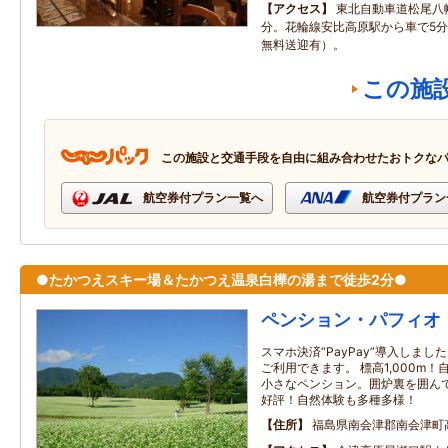
アクセス
東北自動車道松尾八幡
分。花輪線安比高原駅から車で5
無料送迎有）。
この施
この施設と交通手段を自由に組み合わせたおトクな
航空券付プラン一覧へ
航空券付プラン
●たかつえスキー場＆たかつえ温泉白樺の湯まで徒歩2分●
ペンション・パフィオ
スマホ決済“PayPay”導入しま
ご利用できます。 標高1,000m
小さなペンション。囲炉裏を囲ん
好評！自然体験も多種多様！
住所
福島県南会津郡南会津町