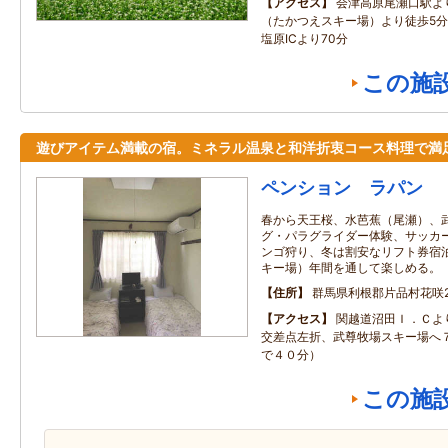
アクセス
会津高原尾瀬口駅より
（たかつえスキー場）より徒歩5
塩原ICより70分
この施
遊びアイテム満載の宿。ミネラル温泉と和洋折衷コース料理で満
ペンション ラパン
春から天王桜、水芭蕉（尾瀬）、
グ・パラグライダー体験、サッカ
ンゴ狩り、冬は割安なリフト券宿
キー場）年間を通して楽しめる。
住所
群馬県利根郡片品村花咲27
アクセス
関越道沼田Ｉ．Ｃよ
交差点左折、武尊牧場スキー場へ
で４０分）
この施