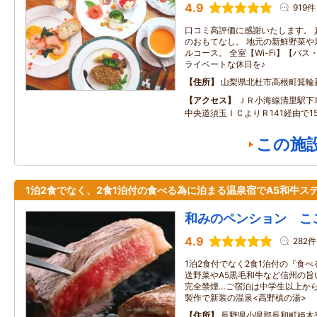
4.9
919件
口コミ高評価に感謝いたします。 
のおもてなし。 地元の新鮮野菜や
ルコース。 全室【Wi-Fi】【バ
ライベートな休日を♪
住所
山梨県北杜市高根町箕輪
アクセス
ＪＲ小海線清里駅下
中央道須玉ＩＣよりＲ141経由で1
この施
1泊2食でなく、2食1泊付の食べる為に泊まる温泉宿でA5和牛ス
和みのペンション ここ
4.9
282件
1泊2食付でなく2食1泊付の『食
送野菜やA5黒毛和牛など信州の旨
完全禁煙…ご宿泊は中学生以上か
製作で新装の温泉<高野槙の湯>
住所
長野県小県郡長和町姫木