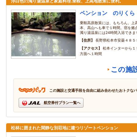
浮白色の濁り湯温泉と家庭料理.乗鞍、上高地散策に便利。
ペンション のりくら
乗鞍高原散策には、もちろん。上
本、高山へも車で１時間。宿を拠
濁り湯温泉には24時間入浴できま
住所
長野県松本市安曇４８５
アクセス
松本インターから１
方面へ１時間
この施
この施設と交通手段を自由に組み合わせたおトクな
航空券付プラン一覧へ
松林に囲まれた閑静な別荘地に建つリゾートペンション