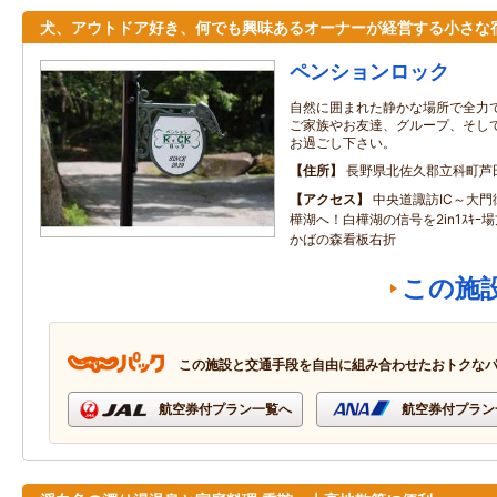
犬、アウトドア好き、何でも興味あるオーナーが経営する小さな
ペンションロック
自然に囲まれた静かな場所で全力
ご家族やお友達、グループ、そし
お過ごし下さい。
住所
長野県北佐久郡立科町芦
アクセス
中央道諏訪IC～大門街
樺湖へ！白樺湖の信号を2in1ｽｷｰ
かばの森看板右折
この施
この施設と交通手段を自由に組み合わせたおトクな
航空券付プラン一覧へ
航空券付プラン