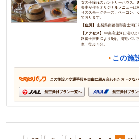
女の子憧れのカントリーハウス。
夫妻が作るオリジナルメニューは
りのスモークチーズ、ベーコン、
ております。
住所
山梨県南都留郡富士河口湖町
アクセス
中央高速河口湖ICよ
路富士吉田ICより5分。周遊バス
車 徒歩４分。
この施
この施設と交通手段を自由に組み合わせたおトクな
航空券付プラン一覧へ
航空券付プラン