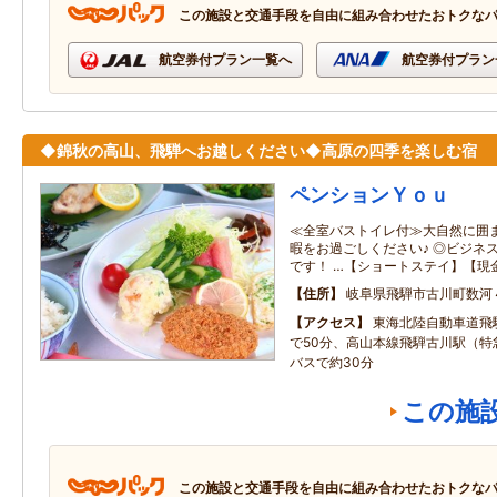
この施設と交通手段を自由に組み合わせたおトクな
航空券付プラン一覧へ
航空券付プラン
◆錦秋の高山、飛騨へお越しください◆高原の四季を楽しむ宿
ペンションＹｏｕ
≪全室バストイレ付≫大自然に囲
暇をお過ごしください♪ ◎ビジネ
です！ …【ショートステイ】【現
住所
岐阜県飛騨市古川町数河
アクセス
東海北陸自動車道飛
で50分、高山本線飛騨古川駅（特
バスで約30分
この施
この施設と交通手段を自由に組み合わせたおトクな