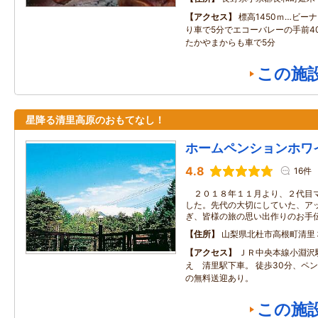
アクセス
標高1450ｍ…ビー
り車で5分でエコーバレーの手前4
たかやまからも車で5分
この施
星降る清里高原のおもてなし！
ホームペンションホワ
4.8
16件
２０１８年１１月より、２代目マ
した。先代の大切にしていた、ア
ぎ、皆様の旅の思い出作りのお手
住所
山梨県北杜市高根町清里
アクセス
ＪＲ中央本線小淵沢
え 清里駅下車。 徒歩30分、ペ
の無料送迎あり。
この施