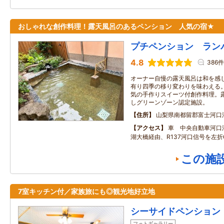
おしゃれな創作料理！露天風呂のあるペンション 人気の宿★
プチペンション ラン
4.8
386件
オーナー自慢の露天風呂は和を感
有り四季の移り変わりを味わえる
気の手作りスイーツ付創作料理。露
しグリーンゾーン認定施設。
住所
山梨県南都留郡富士河口
アクセス
車 中央自動車河口湖
湖大橋経由、R137河口信号を左折
この施
7室キッチン付／家族旅にも◎観光地好立地
シーサイドペンション
フォトギャラリー