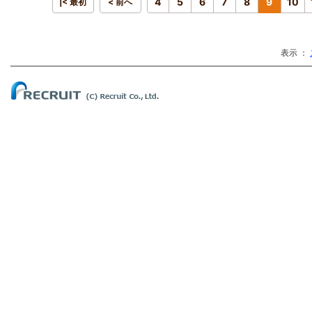
4
5
6
7
8
9
10
|< 最初
< 前へ
表示 ：