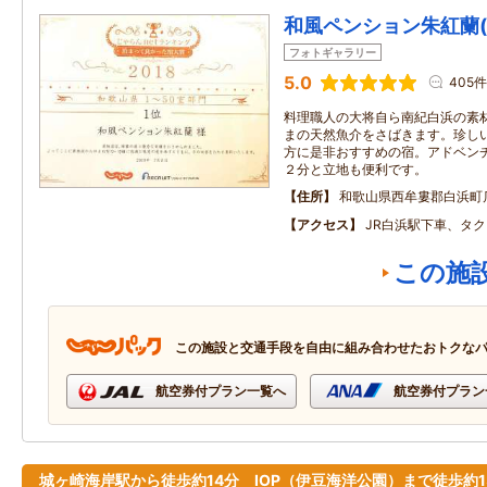
和風ペンション朱紅蘭
フォトギャラリー
5.0
405件
料理職人の大将自ら南紀白浜の素
まの天然魚介をさばきます。珍し
方に是非おすすめの宿。アドベン
２分と立地も便利です。
住所
和歌山県西牟婁郡白浜町
アクセス
JR白浜駅下車、タ
この施
この施設と交通手段を自由に組み合わせたおトクな
航空券付プラン一覧へ
航空券付プラン
城ヶ崎海岸駅から徒歩約14分 IOP（伊豆海洋公園）まで徒歩約1