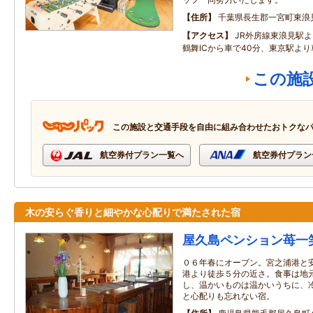
住所
千葉県長生郡一宮町東浪
アクセス
JR外房線東浪見駅よ
鶴舞ICから車で40分、東京駅より
この施
この施設と交通手段を自由に組み合わせたおトクな
航空券付プラン一覧へ
航空券付プラン
木の安らぐ香りと細やかな心配りで満たされた宿
屋久島ペンション苺一
０６年春にオープン。宮之浦港と
港より徒歩５分の近さ。食事は地
し、温かいものは温かいうちに、
と心配りも忘れない宿。