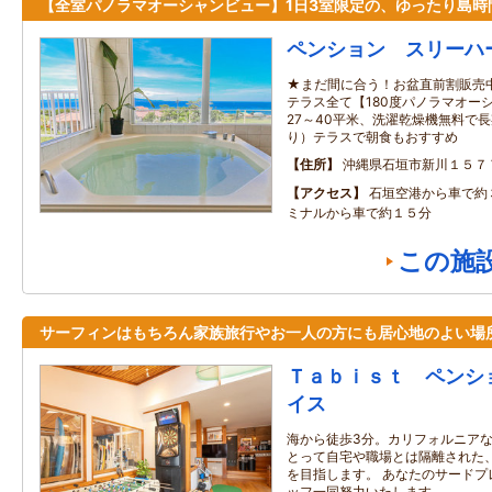
【全室パノラマオーシャンビュー】1日3室限定の、ゆったり島時
ペンション スリーハ
★まだ間に合う！お盆直前割販売
テラス全て【180度パノラマオー
27～40平米、洗濯乾燥機無料で
り）テラスで朝食もおすすめ
住所
沖縄県石垣市新川１５７
アクセス
石垣空港から車で約
ミナルから車で約１５分
この施
サーフィンはもちろん家族旅行やお一人の方にも居心地のよい場
Ｔａｂｉｓｔ ペンシ
イス
海から徒歩3分。カリフォルニア
とって自宅や職場とは隔離された
を目指します。 あなたのサードプ
ッフ一同努力いたします。