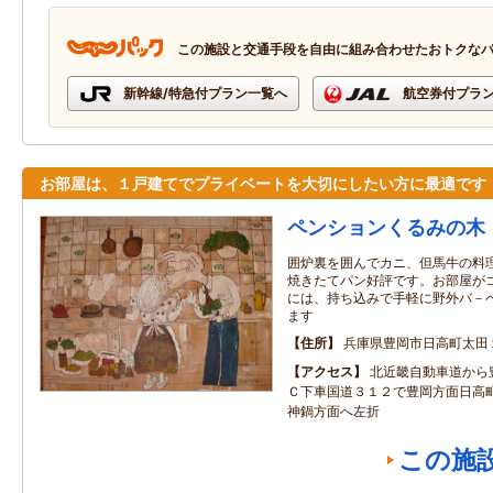
この施設と交通手段を自由に組み合わせたおトクな
新幹線/特急付プラン一覧へ
航空券付プラ
お部屋は、１戸建てでプライベートを大切にしたい方に最適です
ペンションくるみの木
囲炉裏を囲んでカニ、但馬牛の料
焼きたてパン好評です。お部屋が
には、持ち込みで手軽に野外バ－
ます
住所
兵庫県豊岡市日高町太田
アクセス
北近畿自動車道から
Ｃ下車国道３１２で豊岡方面日高
神鍋方面へ左折
この施