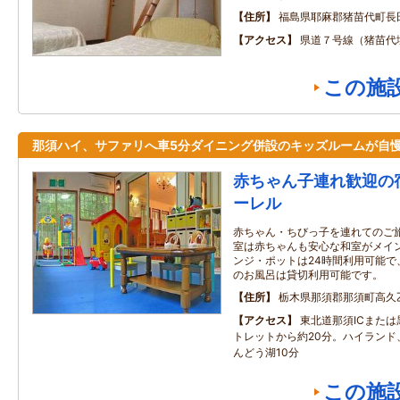
住所
福島県耶麻郡猪苗代町長田
アクセス
県道７号線（猪苗代
この施
那須ハイ、サファリへ車5分ダイニング併設のキッズルームが自
赤ちゃん子連れ歓迎の
ーレル
赤ちゃん・ちびっ子を連れてのご
室は赤ちゃんも安心な和室がメイン
ンジ・ポットは24時間利用可能で
のお風呂は貸切利用可能です。
住所
栃木県那須郡那須町高久乙1
アクセス
東北道那須ICまたは
トレットから約20分。ハイランド
んどう湖10分
この施