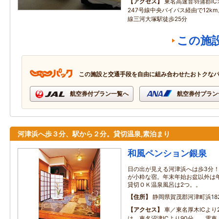
アクセス
東名高速音羽蒲郡I
247号線中央バイパス経由で12k
線三河大塚駅徒歩25分
この施
この施設と交通手段を自由に組み合わせたおトクな
航空券付プラン一覧へ
航空券付プラン
河津浜へ歩３分、駅から２分。貸切温泉,素泊まり
和風ペンション銀泉
日の出が見える河津浜へは歩3分
が小粋な宿。年末年始お盆以外は
貸切ＯＫ温泉風呂は2つ。。
住所
静岡県賀茂郡河津町浜18
アクセス
車／東名厚木ICより
は、東名沼津ICより90分。 電