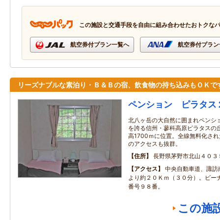
この施設と交通手段を自由に組み合わせたおトクな
航空券付プラン一覧へ
航空券付プラン
リーズナブルな素泊り・Ｂ＆Ｂの宿、飲食物の持ち込みもＯＫで
ペンション ピラタス
北八ヶ岳の大自然に囲まれペンシ
を誇る信州・蓼科高原ピラタスの丘
高1700ｍに位置。全線無料化された
のアクセスも抜群。
住所
長野県茅野市北山４０３
アクセス
中央自動車道、諏訪
より約２０Ｋｍ（３０分）。ビー
番号９８番。
この施