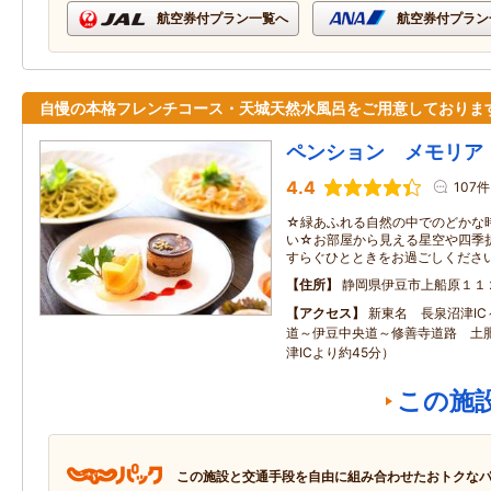
航空券付プラン一覧へ
航空券付プラン
自慢の本格フレンチコース・天城天然水風呂をご用意しておりま
ペンション メモリア
4.4
107件
☆緑あふれる自然の中でのどかな
い☆お部屋から見える星空や四季
すらぐひとときをお過ごしくださ
住所
静岡県伊豆市上船原１１
アクセス
新東名 長泉沼津I
道～伊豆中央道～修善寺道路 土肥
津ICより約45分）
この施
この施設と交通手段を自由に組み合わせたおトクな