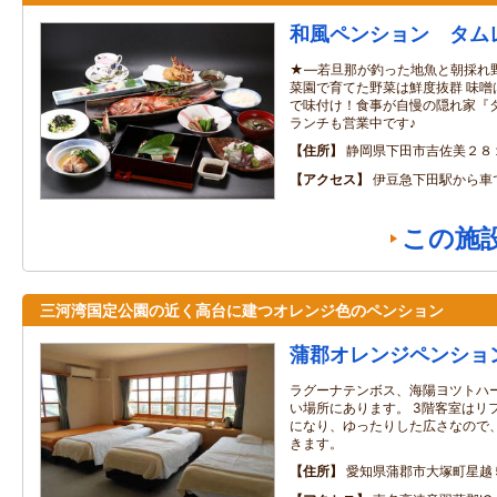
和風ペンション タム
★―若旦那が釣った地魚と朝採れ
菜園で育てた野菜は鮮度抜群 味噌
で味付け！食事が自慢の隠れ家『タ
ランチも営業中です♪
住所
静岡県下田市吉佐美２８
アクセス
伊豆急下田駅から車
この施
三河湾国定公園の近く高台に建つオレンジ色のペンション
蒲郡オレンジペンショ
ラグーナテンボス、海陽ヨツトハ
い場所にあります。 3階客室はリ
になり、ゆったりした広さなので
きます。
住所
愛知県蒲郡市大塚町星越