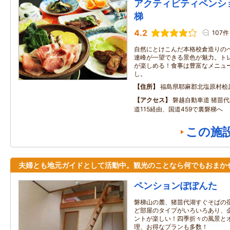
アクティビティペンシ
梯
4.2
107件
自然にとけこんだ本格校倉造りの
連峰が一望できる景色が魅力。ト
が楽しめる！食事は豊富なメニュ
し。
住所
福島県耶麻郡北塩原村桧
アクセス
磐越自動車道 猪苗
道115経由、国道459で裏磐梯へ
この施
夫婦とも地元ガイドとして活動中。観光のことなら何でもおまか
ペンションぽぽんた
磐梯山の麓、猪苗代湖すぐそばの
ど部屋のタイプがいろいろあり、
ントが楽しい！四季折々の風景と
理、お得なプランも多数！