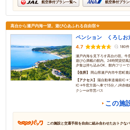
航空券付プラン一覧へ
航空券付プラン
高台から瀬戸内海一望。遊び心あふれる自由宿☆
ペンション くろしお
4.7
180件
瀬戸内海を見下ろす高台の宿。牛
遊び心満載の館内。24時間貸切風
夕食は持ち込みOK、館内フリー
住所
岡山県瀬戸内市牛窓町鹿忍
アクセス
陽自動車道備前IC
IC→牛窓方面へ車で15分／JR赤
クシーor市営バス
この施
この施設と交通手段を自由に組み合わせたおトクな