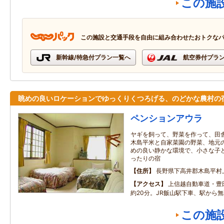
この施
この施設と交通手段を自由に組み合わせたおトクな
新幹線/特急付プラン一覧へ
航空券付プラ
眺めの良いロケーションでゆっくりくつろげる、のどかな農村の
ペンションアウラ
ヤギを飼って、野菜を作って、田
木島平米と自家菜園の野菜、地元
めの良い静かな環境で、小さな子
ったりの宿
住所
長野県下高井郡木島平村
アクセス
上信越自動車道・豊
約20分。JR飯山駅下車、駅から
この施