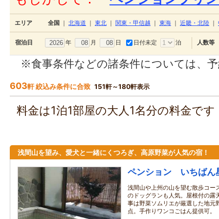
エリア
全国
｜
北海道
｜
東北
｜
関東・甲信越
｜
東海
｜
近畿・北陸
｜
年
月
日
日付未定
泊
宿泊日
人数等
※食事条件などの諸条件については、予
603
軒 絞込み条件に合致
151軒～180軒表示
料金は1泊1部屋の大人1名分の料金で
浅間山を望み、愛犬と一緒にくつろぎ、高原野菜が人気の宿！
ペンション いちばん
浅間山や上州の山を望む散歩コー
のドッグランも人気。屋根付の露
事は野菜ソムリエが厳選した地元
点。手作りワンコごはん提供可。