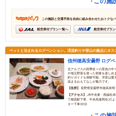
この施
この施設と交通手段を自由に組み合わせたおトクな
航空券付プラン一覧へ
航空券付プラン
ペットと泊まれるログペンション。渓流釣りや登山の拠点にオス
信州穂高安曇野 ログ
北アルプスの四季折々の景色の中
や地元野菜を使った朝食を楽しめ
釣りガイドも体験可能。洋室は愛
温まるおもてなしが魅力です。
住所
長野県安曇野市穂高有明
アクセス
JR中央東・西線松
て穂高駅下車、中央高速岡谷JCよ
ター下車30分
この施