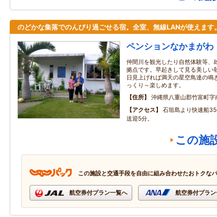
のどかな集落でのんびり過ごせる宿。全室、無線LANが使えます
ペンションなかまがわ
仲間川を観光したり自然体験等、
拠点です。早起きして見る美しい
日見上げれば満天の星空鳥達の鳴
っくり～楽しめます。
住所
沖縄県八重山郡竹富町字
アクセス
石垣島より快速船3
送迎5分。
この施
この施設と交通手段を自由に組み合わせたおトクな
航空券付プラン一覧へ
航空券付プラン