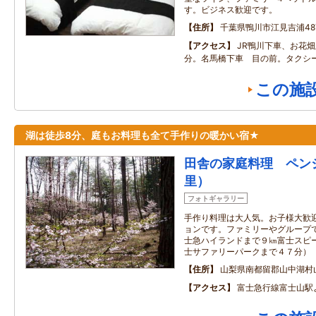
す。ビジネス歓迎です。
住所
千葉県鴨川市江見吉浦487
アクセス
JR鴨川下車、お花畑
分。名馬橋下車 目の前。タクシー
この施
湖は徒歩8分、庭もお料理も全て手作りの暖かい宿★
田舎の家庭料理 ペンショ
里）
フォトギャラリー
手作り料理は大人気。お子様大歓
ョンです。ファミリーやグループ
士急ハイランドまで９㎞富士スピ
士サファリーパークまで４７分）
住所
山梨県南都留郡山中湖村山中
アクセス
富士急行線富士山駅