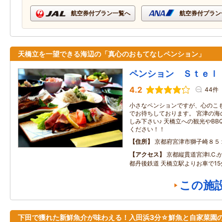
航空券付プラン一覧へ
航空券付プラン
天橋立を一望できる海辺の「真心のおもてなしペンション」
ペンション Ｓｔｅｌ
4.2
44件
小さなペンションですが、心のこ
でお待ちしております。 宮津の海
しみ下さい♪ 天橋立への観光やB
ください！！
住所
京都府宮津市獅子崎８５
アクセス
京都縦貫道宮津I.C.
都丹後鉄道 天橋立駅よりお車で15
この施
下田で獲れた新鮮魚介が味わえる！入田浜3分☆鮮魚と自家菜園