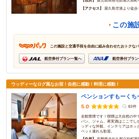
住所
鹿児島県熊毛郡屋久島町
アクセス
屋久島空港より徒歩
この施
この施設と交通手段を自由に組み合わせたおトクな
航空券付プラン一覧へ
航空券付プラン
ウッディーなログ風なお宿！自然に感動！料理に感動！
ペンションすもーくち
5.0
83件
全館禁煙です！喫煙は大自然の中で
パン、ジャム、果実酒はここでし
ッディな外観、インテリアはホッ
ペット連れも歓迎。
住所
長野県北佐久郡立科町芦