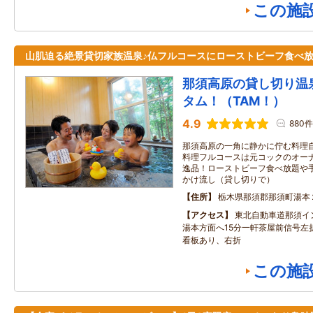
この施
山肌迫る絶景貸切家族温泉♪仏フルコースにローストビーフ食べ
那須高原の貸し切り
タム！（TAM！）
4.9
880件
那須高原の一角に静かに佇む料理自
料理フルコースは元コックのオーナ
逸品！ローストビーフ食べ放題や手
かけ流し（貸し切りで）
住所
栃木県那須郡那須町湯本
アクセス
東北自動車道那須イ
湯本方面へ15分一軒茶屋前信号左
看板あり、右折
この施