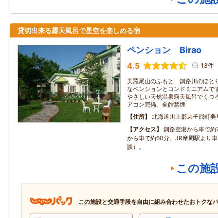
貸切出来る露天風呂で星空を楽しめる宿
ペンション Birao
4.5
13件
美羅尾山のふもと 釧路川のほと
なペンションとコンドミニアムです
やさしい天然温泉露天風呂でくつろ
アコン完備、全館禁煙
住所
北海道川上郡弟子屈町美里
アクセス
釧路空港から車で約
から車で約60分。JR摩周駅より
談）。
この施
この施設と交通手段を自由に組み合わせたおトクな