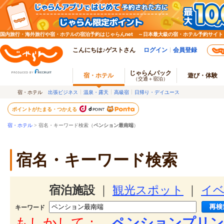
国内旅行・海外旅行や宿・ホテルの宿泊予約はじゃらんnet ～日本最大級の宿・ホテル予約サイト
こんにちは♪ゲストさん
ログイン
会員登録
じゃらんパック
宿・ホテル
遊び・体験
（交通＋宿泊）
宿・ホテル
出張ビジネス
温泉・露天
高級宿
日帰り・デイユース
ポイントがたまる・つかえる
宿・ホテル
> 宿名・キーワード検索（
ペンション最南端
）
宿名・キーワード検索
宿泊施設
｜
観光スポット
｜
イ
キーワード
もしかして：
ペンションプリン