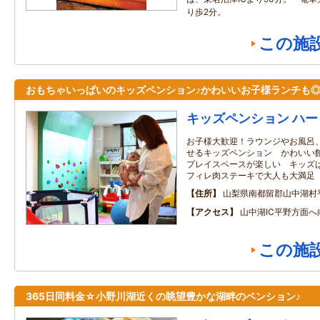
り歩2分。
この施
おもちゃいっぱいのキッズペンション♪かわいいお子様ランチも
キッズペンション ハ
お子様大歓迎！ラウンジやお風呂
せるキッズペンション かわいい
プレイスペースが楽しい キッズ
フィレ肉ステーキで大人も大満足
住所
山梨県南都留郡山中湖村
アクセス
山中湖IC平野方面
この施
365日同料金☆小野川湖近くの眺望豊かな湖畔のペンション♪