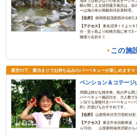
地区では数少ないの全室オーシャ
騒が聞こえる貸切露天風呂は、岩
ーは海の幸が満載和洋折衷料理。
住所
静岡県賀茂郡西伊豆町仁科5
アクセス
東名沼津ＩＣよりＲ1
分・堂ヶ島より松崎方面に車で3～4
橋渡り右折すぐ
この施
星空の下、素泊まりでお持ち込みのバーベキューが楽しめます☆
ペンション＆コテージ
周囲は静かな雑木林、鳥の声も聞
バーベキュー施設付き、大人数で
ン泊でも屋根付きバーベキューハ
約）沢遊びもおすすめです。
住所
山形県米沢市万世町刈安
アクセス
東北中央自動車道 
ら10分、 山形新幹線米沢駅か