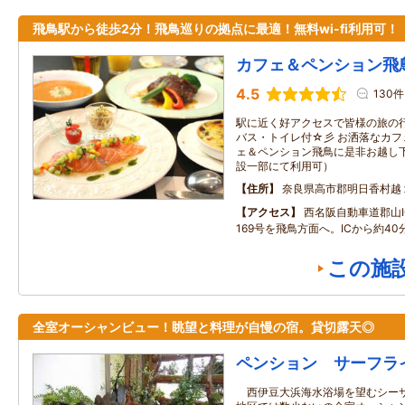
飛鳥駅から徒歩2分！飛鳥巡りの拠点に最適！無料wi-fi利用可！
カフェ＆ペンション飛
4.5
130件
駅に近く好アクセスで皆様の旅の
バス・トイレ付☆彡 お洒落なカ
ェ＆ペンション飛鳥に是非お越し下さ
設一部にて利用可）
住所
奈良県高市郡明日香村越
アクセス
西名阪自動車道郡山I
169号を飛鳥方面へ。ICから約40
この施
全室オーシャンビュー！眺望と料理が自慢の宿。貸切露天◎
ペンション サーフラ
西伊豆大浜海水浴場を望むシーサ