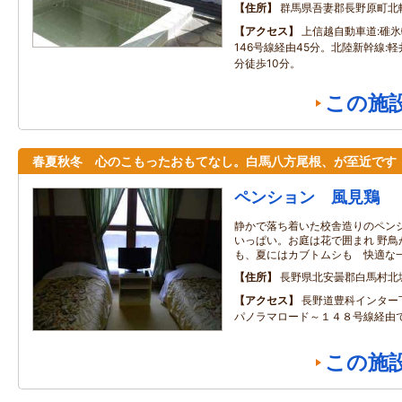
住所
群馬県吾妻郡長野原町北
アクセス
上信越自動車道:碓氷
146号線経由45分。北陸新幹線:
分徒歩10分。
この施
春夏秋冬 心のこもったおもてなし。白馬八方尾根、が至近です
ペンション 風見鶏
静かで落ち着いた校舎造りのペン
いっぱい。お庭は花で囲まれ 野鳥
も、夏にはカブトムシも 快適な
住所
長野県北安曇郡白馬村北
アクセス
長野道豊科インター
パノラマロード～１４８号線経由
この施