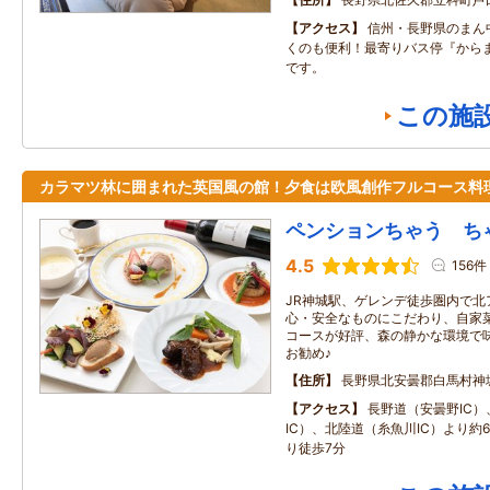
アクセス
信州・長野県のまん
くのも便利！最寄りバス停『から
です。
この施
カラマツ林に囲まれた英国風の館！夕食は欧風創作フルコース料
ペンションちゃう ち
4.5
156件
JR神城駅、ゲレンデ徒歩圏内で北
心・安全なものにこだわり、自家菜
コースが好評、森の静かな環境で
お勧め♪
住所
長野県北安曇郡白馬村神
アクセス
長野道（安曇野IC
IC）、北陸道（糸魚川IC）より約60
り徒歩7分