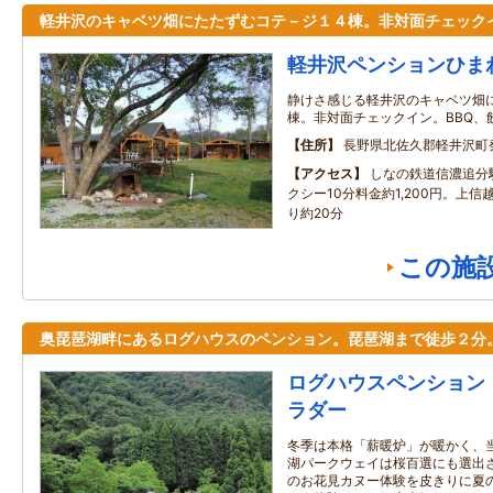
軽井沢のキャベツ畑にたたずむコテ－ジ１４棟。非対面チェック
軽井沢ペンションひま
静けさ感じる軽井沢のキャベツ畑
棟。非対面チェックイン。BBQ、
住所
長野県北佐久郡軽井沢町
アクセス
しなの鉄道信濃追分駅
クシー10分料金約1,200円。上信
り約20分
この施
奥琵琶湖畔にあるログハウスのペンション。琵琶湖まで徒歩２分
ログハウスペンション
ラダー
冬季は本格「薪暖炉」が暖かく、
湖パークウェイは桜百選にも選出
のお花見カヌー体験を皮きりに夏