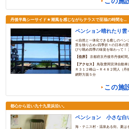
この施
丹後半島シーサイド★潮風を感じながらテラスで至福の時間を…
ペンション晴れたり雲
≪自然と一体化できる癒しのペンシ
景を独り占め♪四季折々の日本の景
びり眺め四季の味覚を味わって！ 
住所
京都府京丹後市丹後町間
アクセス
鳥取豊岡宮津自動車
Ｒ３１２峰山～Ｒ４８２間人（丹
網野方面５分
この施
都心から近い九十九里浜沿い。
ペンション 小さな白
海・テニス村・温泉ある街。夏は