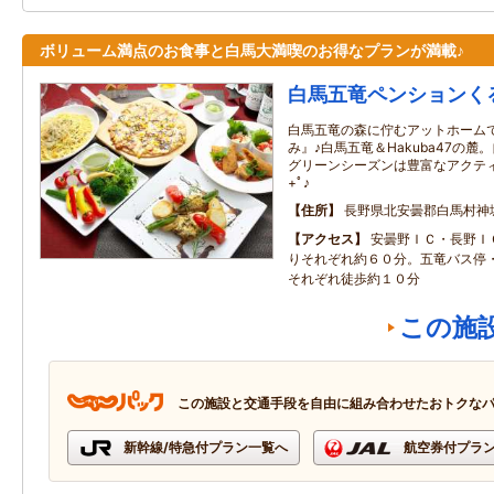
ボリューム満点のお食事と白馬大満喫のお得なプランが満載♪
白馬五竜ペンションく
白馬五竜の森に佇むアットホーム
み』♪白馬五竜＆Hakuba47の
グリーンシーズンは豊富なアクテ
+ﾟ♪
住所
長野県北安曇郡白馬村神
アクセス
安曇野ＩＣ・長野Ｉ
りそれぞれ約６０分。五竜バス停
それぞれ徒歩約１０分
この施
この施設と交通手段を自由に組み合わせたおトクな
新幹線/特急付プラン一覧へ
航空券付プラ