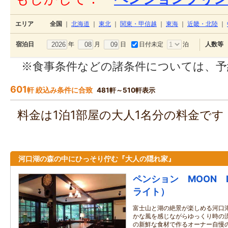
エリア
全国
｜
北海道
｜
東北
｜
関東・甲信越
｜
東海
｜
近畿・北陸
｜
年
月
日
日付未定
泊
宿泊日
人数等
※食事条件などの諸条件については、予
601
軒 絞込み条件に合致
481軒～510軒表示
料金は1泊1部屋の大人1名分の料金で
河口湖の森の中にひっそり佇む『大人の隠れ家』
ペンション MOON L
ライト）
富士山と湖の絶景が楽しめる河口
かな風を感じながらゆっくり時の
の新鮮な食材で作るオーナー自慢