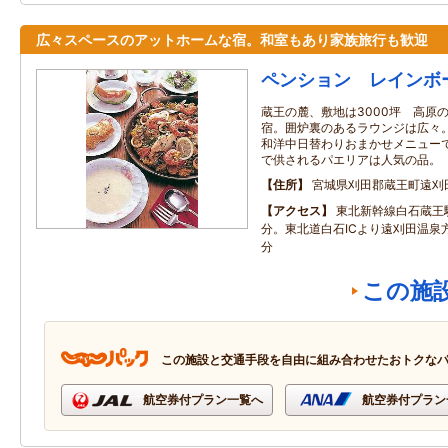
広々スペースのアットホームな宿。和室もあり家族旅行も歓迎
ペンション レインボ
蔵王の麓、敷地は3000坪 高原
宿。囲炉裏のあるラウンジは広々
和洋中日替わりおまかせメニュー
で供されるパエリアは人気の品。
住所
宮城県刈田郡蔵王町遠刈田
アクセス
東北新幹線白石蔵王
分。東北道白石ICより遠刈田温泉
分
この施
この施設と交通手段を自由に組み合わせたおトクな
航空券付プラン一覧へ
航空券付プラン