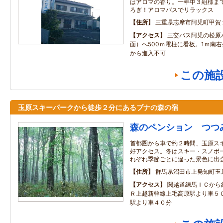
はアロマの香り。一年中３組様ま
ろぎ！アロマバスでリラックス
住所
三重県志摩市阿児町甲賀
アクセス
三交バス阿児の松原
面）へ500ｍ電柱に看板。1ｍ南右
から進入不可
この施
玉原スキーパークから徒歩２分にあるブナの森の宿
森のペンション つつ
首都圏から車で約２時間、玉原ス
好アクセス。冬はスキー・スノボ
れぞれ季節ごとに違った景色に出
住所
群馬県沼田市上発知町玉
アクセス
関越道練馬ＩＣから
Ｒ上越新幹線上毛高原駅より車５
駅より車４０分