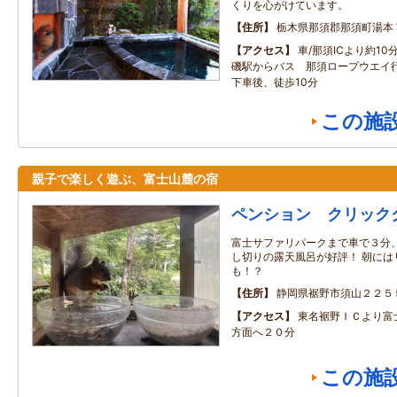
くりを心がけています。
住所
栃木県那須郡那須町湯本
アクセス
車/那須ICより約10
磯駅からバス 那須ロープウエイ行
下車後、徒歩10分
この施
親子で楽しく遊ぶ、富士山麓の宿
ペンション クリック
富士サファリパークまで車で３分
し切りの露天風呂が好評！ 朝には
も！？
住所
静岡県裾野市須山２２５
アクセス
東名裾野ＩＣより富
方面へ２０分
この施