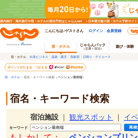
国内旅行・海外旅行や宿・ホテルの宿泊予約はじゃらんnet ～日本最大級の宿・ホテル予約サイト
こんにちは♪ゲストさん
ログイン
会員登録
じゃらんパック
宿・ホテル
遊び・体験
（交通＋宿泊）
宿・ホテル
出張ビジネス
温泉・露天
高級宿
日帰り・デイユース
ポイントがたまる・つかえる
宿・ホテル
> 宿名・キーワード検索（
ペンション最南端
）
宿名・キーワード検索
宿泊施設
｜
観光スポット
｜
イ
キーワード
もしかして：
ペンションプリン