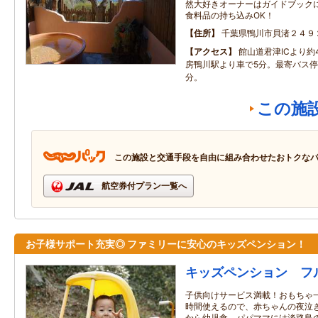
然大好きオーナーはガイドブック
食料品の持ち込みOK！
住所
千葉県鴨川市貝渚２４９
アクセス
館山道君津ICより約
房鴨川駅より車で5分。最寄バス停
分。
この施
この施設と交通手段を自由に組み合わせたおトクな
航空券付プラン一覧へ
お子様サポート充実◎ ファミリーに安心のキッズペンション！
キッズペンション フ
子供向けサービス満載！おもちゃ
時間使えるので、赤ちゃんの夜泣
から幼児食、パパママには淡路島