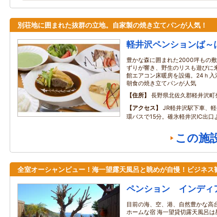
別荘地に囲まれた抜群の立地。自家製の焼き立てパンが人気！
軽井沢ペンションば～
豊かな森に囲まれた2000坪もの
ずりが響き、野生のリスも遊びに
館エアコン床暖房を設備。24ｈ入
朝食の焼き立てパンが人気
住所
長野県北佐久郡軽井沢町発
アクセス
JR軽井沢駅下車、
環バスで15分。碓氷軽井沢IC出口
この施
全室オーシャンビュー！海一望露天風呂と眺めが自慢！ビジネス
ペンション インディ
目前の海、空、港、自然豊かな高
ホームな宿 海一望貸切露天風呂は