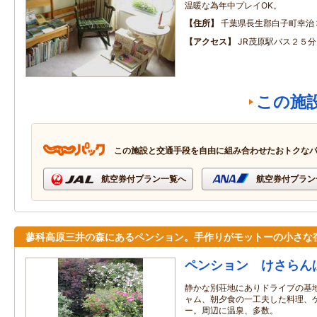
温暖な為年中プレイOK。
住所
千葉県長生郡白子町幸治
アクセス
JR茂原駅バス２５分
この施
この施設と交通手段を自由に組み合わせたおトクな
航空券付プラン一覧へ
航空券付プラン
蓼科高原三井の森にあるペンション。手作りがモットーの小さな
ペンション けさらん
静かな別荘地にありドライブの基
ャム、朝夕食の一工夫した料理、
ー。周辺に温泉、多数。