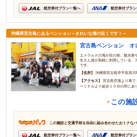
航空券付プラン一覧へ
航空券付プラン
沖縄県宮古島にあるペンション～きれいな海の近くです！～
宮古島ペンション オ
エメラルドの海が目の前。観光客
生さん達が気軽に利用している、
です。
住所
沖縄県宮古島市平良荷川取
アクセス
宮古島空港より車で
ーミナルより徒歩１０分の所にあ
この施
この施設と交通手段を自由に組み合わせたおトクな
航空券付プラン一覧へ
航空券付プラン