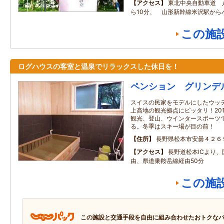
アクセス
東北中央自動車道 
ら10分、 山形新幹線米沢駅か
この施
ログハウスの客室と温泉でリラックスした休日を！
ペンション グリンデ
スイスの民家をモデルにしたウッ
上高地の観光拠点にピッタリ！20
観光、登山、ウインタースポーツ
る。冬季はスキー場が目の前！
住所
長野県松本市安曇４２６
アクセス
長野道松本ICより、
由、県道乗鞍岳線経由50分
この施
この施設と交通手段を自由に組み合わせたおトクな