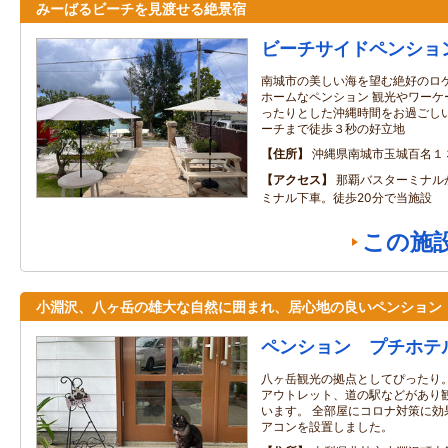
みーばるビーチを見渡せる絶景宿
ビーチサイドペンショ
南城市の美しい海を望む絶好のロ
ホームなペンション 観光やワーケ
ったりとした沖縄時間をお過ごしい
ーチまで徒歩３秒の好立地
住所
沖縄県南城市玉城百名１
アクセス
那覇バスターミナル
ミナル下車。徒歩20分で当施設
この施
小淵沢、八ヶ岳の雄大な自然に囲まれ、居心地の良いペンション
ペンション プチホテ
八ヶ岳観光の拠点としてぴったり
アウトレット、道の駅などがあり
います。 全部屋にコロナ対策に効
アコンを設置しました。