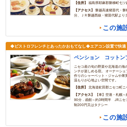
住所
福島県耶麻郡磐梯町七ツ
アクセス
磐越高速猪苗代・磐
分、ＪＲ磐越西線・猪苗代駅よりタ
この施
◆ビストロフレンチとあったかおもてなし◆エアコン設置で快適
ペンション コットン
ニセコ産の旬の野菜や北海道の海
ンチが楽しめる宿。 オーナーシェ
作りのシャーベット・ジャムや果実
温もりが心地よい空間です。
住所
北海道虻田郡ニセコ町ニ
アクセス
【車】空港・札幌～
90分．函館～約3時間半 JRニ
制200円又はタクシー
この施