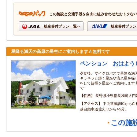
この施設と交通手段を自由に組み合わせたおトクな
航空券付プラン一覧へ
航空券付プラン
星降る満天の高原の星空にご案内します☆無料です
ペンション おはよう
夕食後、マイクロバスで星降る満
キラキラと輝く星座や流れ星を探し
をして皆様を星空へご案内します 期間
で
住所
長野県小県郡長和町大門
アクセス
中央道諏訪ICから白
越自動車道佐久ICから45分。
この施