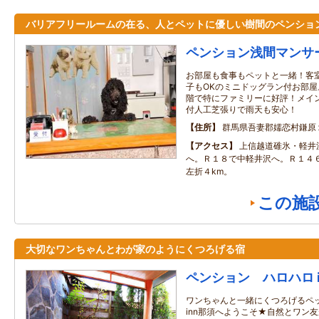
バリアフリールームの在る、人とペットに優しい樹間のペンショ
ペンション浅間マンサ
お部屋も食事もペットと一緒！客
子もOKのミニドッグラン付お部屋
階で特にファミリーに好評！メイ
付人工芝張りで雨天も安心！
住所
群馬県吾妻郡嬬恋村鎌原
アクセス
上信越道碓氷・軽井
へ。Ｒ１８で中軽井沢へ。Ｒ１４
左折４km。
この施
大切なワンちゃんとわが家のようにくつろげる宿
ペンション ハロハロ i
ワンちゃんと一緒にくつろげるペ
inn那須へようこそ★自然とワン