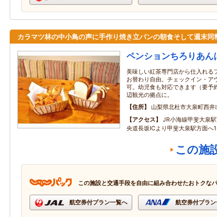
カラマツ林の中小鳥の声に手作り焼き立パンの朝食そして週末同
ペンションちろりあん
美味しい紅茶専門店から仕入れる
お替わり自由。チェックイン・ア
可。幼児食も対応できます（要予
辺観光の拠点に。
住所
山梨県北杜市大泉町西井出8
アクセス
JR小海線甲斐大泉駅
央道長坂ICより甲斐大泉駅方面へ1
この施
この施設と交通手段を自由に組み合わせたおトクな
航空券付プラン一覧へ
航空券付プラン