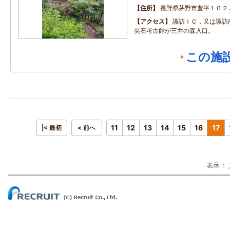
住所
長野県茅野市豊平１０２
アクセス
諏訪ＩＣ，又は諏訪
尖石考古館が三井の森入口。
この施
11
12
13
14
15
16
17
|< 最初
< 前へ
表示 ：