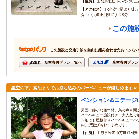
住所
山梨県北杜市小淵沢町上
アクセス
JR小淵沢駅より徒歩
分 中央道小淵沢ICより5分
この施
この施設と交通手段を自由に組み合わせたおトクな
航空券付プラン一覧へ
航空券付プラン
星空の下、素泊まりでお持ち込みのバーベキューが楽しめます☆
ペンション＆コテージ
周囲は静かな雑木林、鳥の声も聞
バーベキュー施設付き、大人数で
ン泊でも屋根付きバーベキューハ
約）沢遊びもおすすめです。
住所
山形県米沢市万世町刈安