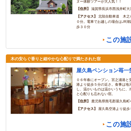
ヌー体験ツアーが大人気！！
住所
滋賀県長浜市西浅井町大
アクセス
北陸自動車道 木之
０分。電車でお越しの場合はJR湖
歩３０分
この施
木の安らぐ香りと細やかな心配りで満たされた宿
屋久島ペンション苺一
０６年春にオープン。宮之浦港と
港より徒歩５分の近さ。食事は地
し、温かいものは温かいうちに、
と心配りも忘れない宿。
住所
鹿児島県熊毛郡屋久島町
アクセス
屋久島空港より徒歩
この施