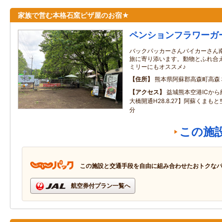
家族で営む本格石窯ピザ屋のお宿★
ペンションフラワーガ
バックパッカーさんバイカーさん
旅に寄り添います。動物とふれ合
ミリーにもオススメ♪
住所
熊本県阿蘇郡高森町高森
アクセス
益城熊本空港ICか
大橋開通H28.8.27】阿蘇くまも
分
この施
この施設と交通手段を自由に組み合わせたおトクな
航空券付プラン一覧へ