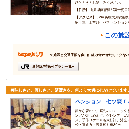
ひとときをお楽しみください。
住所
山梨県南都留郡富士河口
アクセス
JR中央線大月駅乗
駅下車、上芦川行バス ペンション
この施
この施設と交通手段を自由に組み合わせたおトクな
新幹線/特急付プラン一覧へ
美味しさと、優しさと、清潔さを、何より大切に心がけています
ペンション 七ツ森ｆ
静かな森の中、庭先のハンモック
ングが楽しめます。ゲレンデ・ゴ
ス、手作りケーキも大好評。浴室貸
松・喜多方・裏磐梯も車30分