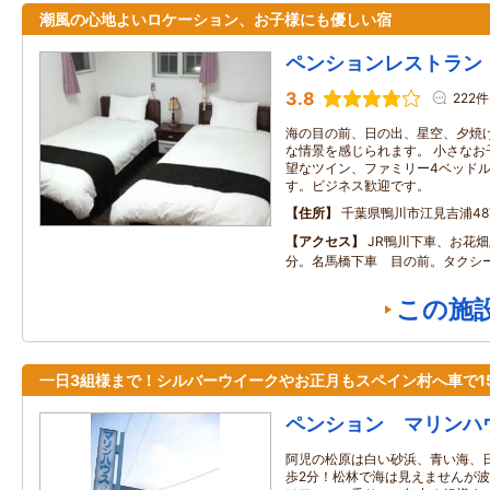
潮風の心地よいロケーション、お子様にも優しい宿
ペンションレストラン
3.8
222件
海の目の前、日の出、星空、夕焼
な情景を感じられます。 小さなお
望なツイン、ファミリー4ベッド
す。ビジネス歓迎です。
住所
千葉県鴨川市江見吉浦487
アクセス
JR鴨川下車、お花畑
分。名馬橋下車 目の前。タクシー
この施
一日3組様まで！シルバーウイークやお正月もスペイン村へ車で1
ペンション マリンハ
阿児の松原は白い砂浜、青い海、
歩2分！松林で海は見えませんが