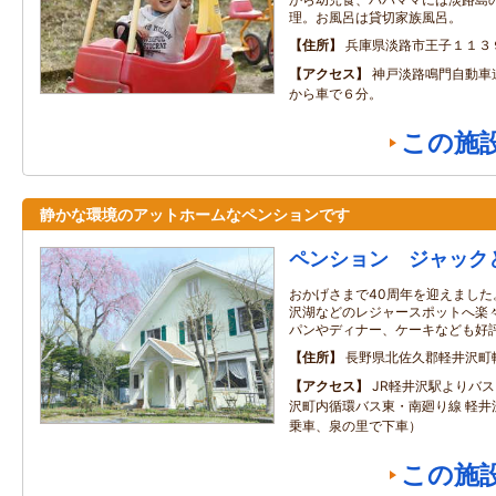
理。お風呂は貸切家族風呂。
住所
兵庫県淡路市王子１１３
アクセス
神戸淡路鳴門自動車
から車で６分。
この施
静かな環境のアットホームなペンションです
ペンション ジャック
おかげさまで40周年を迎えまし
沢湖などのレジャースポットへ楽
パンやディナー、ケーキなども好
住所
長野県北佐久郡軽井沢町
アクセス
JR軽井沢駅よりバ
沢町内循環バス東・南廻り線 軽井
乗車、泉の里で下車）
この施