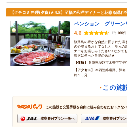
【クチコミ 料理(夕食)★4.8】至福の和洋ディナーと花彩る隠れ
ペンション グリーン
4.6
169件
淡路島の豊かな自然に囲まれた温
の心温まるおもてなしと、地元の
ナーをお楽しみください♪ なかで
贅沢に使った自慢の逸品★
住所
兵庫県淡路市木曽下字壱
アクセス
本四連絡道路、津名・
約１０分
この施
この施設と交通手段を自由に組み合わせたおトクな
航空券付プラン一覧へ
航空券付プラン