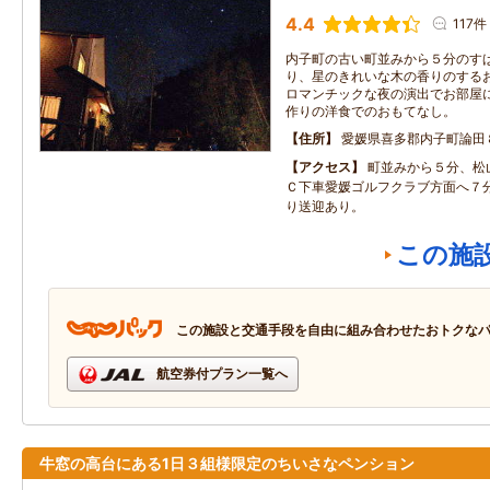
4.4
117件
内子町の古い町並みから５分のす
り、星のきれいな木の香りのする
ロマンチックな夜の演出でお部屋
作りの洋食でのおもてなし。
住所
愛媛県喜多郡内子町論田
アクセス
町並みから５分、松
Ｃ下車愛媛ゴルフクラブ方面へ７
り送迎あり。
この施
この施設と交通手段を自由に組み合わせたおトクな
航空券付プラン一覧へ
牛窓の高台にある1日３組様限定のちいさなペンション