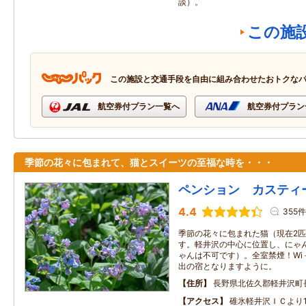
談）。
この施
この施設と交通手段を自由に組み合わせたおトクな
航空券付プラン一覧へ
航空券付プラン
季節の花々に包まれて、猫とスイーツの至福な時を・・・
ペンション カスティ
4.4
355件
季節の花々に包まれた猫（現在2
す。軽井沢の中心に位置し、にゃ
ゃんは不可です）。全室禁煙！Wi
出の宿となりますように。
住所
長野県北佐久郡軽井沢町
アクセス
碓氷軽井沢ＩＣより