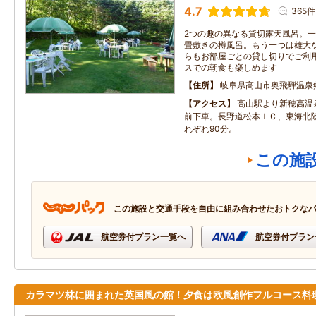
4.7
365件
2つの趣の異なる貸切露天風呂。
畳敷きの樽風呂。もう一つは雄大
らもお部屋ごとの貸し切りでご利
スでの朝食も楽しめます
住所
岐阜県高山市奥飛騨温泉
アクセス
高山駅より新穂高温
前下車。長野道松本ＩＣ、東海北陸
れぞれ90分。
この施
この施設と交通手段を自由に組み合わせたおトクな
航空券付プラン一覧へ
航空券付プラン
カラマツ林に囲まれた英国風の館！夕食は欧風創作フルコース料