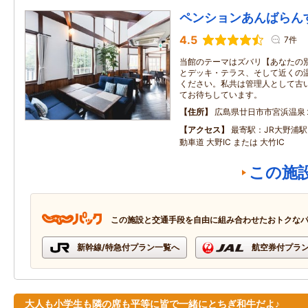
ペンションあんばらん
4.5
7件
当館のテーマはズバリ【あなたの別
とデッキ・テラス、そして近くの
ください。私共は管理人として古
てお待ちしています。
住所
広島県廿日市市宮浜温泉
アクセス
最寄駅：JR大野浦駅
動車道 大野IC または 大竹IC
この施
この施設と交通手段を自由に組み合わせたおトクな
新幹線/特急付プラン一覧へ
航空券付プラ
大人も小学生も隣の席も平等に皆で一緒にとちぎ和牛だよ♪