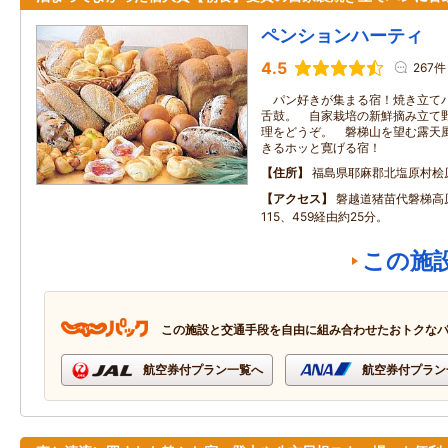
ペンションハーティ
4.5
267件
パン好きが集まる宿！焼き立てパ
舌鼓。 自家栽培の新鮮摘み立て
理をどうぞ。 磐梯山を望む露天
きるホッと寛げる宿！
住所
福島県耶麻郡北塩原村桧原字
アクセス
磐越道猪苗代磐梯高
115、459経由約25分。
この施
この施設と交通手段を自由に組み合わせたおトクな
航空券付プラン一覧へ
航空券付プラン