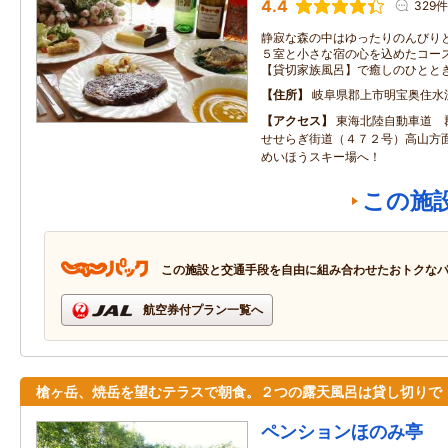
4.4
329件
静寂な森の中はゆったりのんびり
５室と小さな宿の心を込めたコー
【貸切家族風呂】で癒しのひとと
住所
岐阜県郡上市明宝奥住水
アクセス
東海北陸自動車道 
せせらぎ街道（４７２号）高山
めいほうスキー場へ！
この施
この施設と交通手段を自由に組み合わせたおトクな
航空券付プラン一覧へ
槍ヶ岳、焼岳を望むテラスで朝食。２つの露天風呂は貸し切りで
ペンションほのみ亭