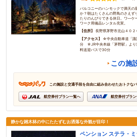
バルコニーのハンモックで満天の
か？朝はたくさんの野鳥のさえず
たりのんびりできる休日。ワ―ケ
ワーク用備品レンタル充実。
住所
長野県茅野市北山４０２
アクセス
☆中央自動車道「諏訪
分 ☆JR中央本線「茅野駅」より
料送迎バスで30分
この施
この施設と交通手段を自由に組み合わせたおトクな
航空券付プラン一覧へ
航空券付プラン
静かな雑木林の中にたたずむお洒落な外観が目印！
ペンション ステラ・ミ