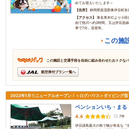
めてお迎えいたします～
住所
静岡県賀茂郡東伊豆町奈
アクセス
東名厚木ICより小田
由で熱川へ約2時間。又は伊豆急
車で7分。送迎有。
この施
この施設と交通手段を自由に組み合わせたおトクな
航空券付プラン一覧へ
2022年1月リニューアルオープン！＜ログハウス＞ダイビング宿
ペンションいち・まる
4.4
7件
伊豆諸島最大の島で椿が有名な『