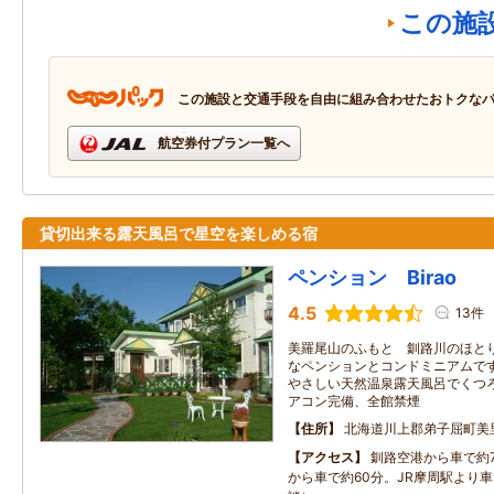
この施
この施設と交通手段を自由に組み合わせたおトクな
航空券付プラン一覧へ
貸切出来る露天風呂で星空を楽しめる宿
ペンション Birao
4.5
13件
美羅尾山のふもと 釧路川のほと
なペンションとコンドミニアムです
やさしい天然温泉露天風呂でくつろ
アコン完備、全館禁煙
住所
北海道川上郡弟子屈町美里
アクセス
釧路空港から車で約
から車で約60分。JR摩周駅より