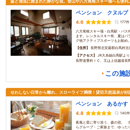
森と清流に囲まれた静かな宿。登山や八方尾根スキー場へも便利
ペンション クヌルプ
4.6
177件
八方尾根スキー場・白馬駅・バス
ます。レンタルスキー有、夏はパ
グ他アクティブスポーツもお勧め
住所
長野県北安曇郡白馬村北
アクセス
JR大糸線白馬駅よ
長野道豊科ＩＣ、又は上信越道長野
この施
せわしない日常から離れ、スローライフ満喫！貸切天然温泉が好
ペンション あるかす
4.8
140件
夜風と星に寄り添う、森の宿。 当
らグループ・ご家族まで、ゆった