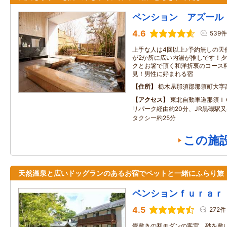
ペンション アズール
4.6
539件
上手な人は4回以上♪予約無しの天
が2か所に広い内湯が推しです！
クとお箸で頂く和洋折衷のコース
見！男性に好まれる宿
住所
栃木県那須郡那須町大字
アクセス
東北自動車道那須Ｉ
リパーク経由約20分、JR黒磯駅
タクシー約25分
この施
天然温泉と広いドッグランのあるお宿でペットと一緒にふらり旅
ペンションｆｕｒａｒ
4.5
272件
畳敷きの和モダンの客室、砂を敷