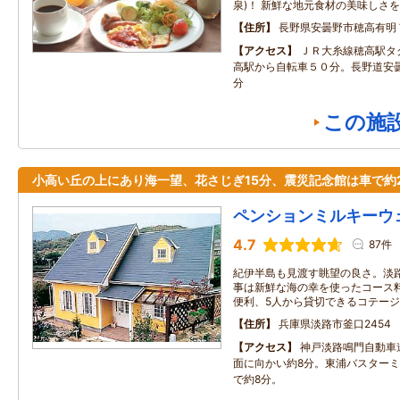
泉)！ 新鮮な地元食材の美味しさ
住所
長野県安曇野市穂高有明
アクセス
ＪＲ大糸線穂高駅タ
高駅から自転車５０分。長野道安曇
分
この施
小高い丘の上にあり海一望、花さじぎ15分、震災記念館は車で約
ペンションミルキーウ
4.7
87件
紀伊半島も見渡す眺望の良さ。淡
事は新鮮な海の幸を使ったコース
便利、5人から貸切できるコテー
住所
兵庫県淡路市釜口2454
アクセス
神戸淡路鳴門自動車
面に向かい約8分。東浦バスター
で約8分。