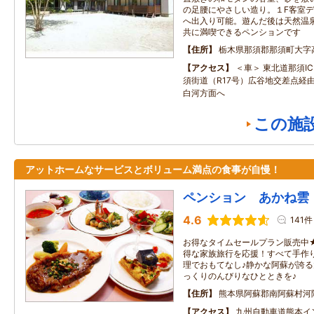
の足腰にやさしい造り。１F客室
へ出入り可能。遊んだ後は天然温
共に満喫できるペンションです
住所
栃木県那須郡那須町大字
アクセス
＜車＞ 東北道那須I
須街道（R17号）広谷地交差点経由
白河方面へ
この施
アットホームなサービスとボリューム満点の食事が自慢！
ペンション あかね雲
4.6
141件
お得なタイムセールプラン販売中
得な家族旅行を応援！すべて手作
理でおもてなし♪静かな阿蘇が誇
っくりのんびりなひとときを♪
住所
熊本県阿蘇郡南阿蘇村河
アクセス
九州自動車道熊本イ