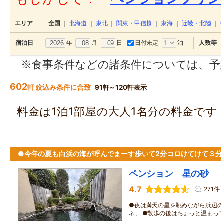
エリア
全国
｜
北海道
｜
東北
｜
関東・甲信越
｜
東海
｜
近畿・北陸
｜
年
月
日
日付未定
泊
宿泊日
人数等
※食事条件などの諸条件については、予
602
軒 絞込み条件に合致
91軒～120軒表示
料金は1泊1部屋の大人1名分の料金で
●今年の夏も白浜の海が呼んでまーす歩いて2分コロけてけて３
ペンション 星の砂
4.7
271件
●夜は満天の星を眺めながら浜辺
ネ、 ●散歩の後はちょっと温ま