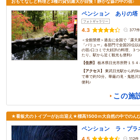
おもてなしと料理と3種の貸切露天が自慢！静かな森の中の宿♪
ペンション ありの塔
フォトギャラリー
4.3
377件
＜全館禁煙＞過去に全国で「露天
「バリュー」各部門で全国20位以
の宿♪口コミで大好評の料理、３
たり。駅から近く観光も便利♪
住所
栃木県日光市所野１５４
アクセス
東武日光駅から約5
で車で約10分。華厳の滝・鬼怒川
便利♪
この施
★看板犬のトイプーがお出迎え★標高1500ｍ大自然の中でのんび
ペンション ラ・プラ
4.5
112件