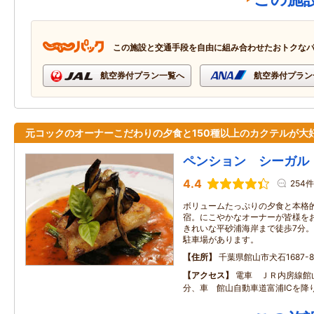
この施設と交通手段を自由に組み合わせたおトクな
航空券付プラン一覧へ
航空券付プラン
元コックのオーナーこだわりの夕食と150種以上のカクテルが大
ペンション シーガル
4.4
254件
ボリュームたっぷりの夕食と本格
宿。にこやかなオーナーが皆様を
きれいな平砂浦海岸まで徒歩7分。
駐車場があります。
住所
千葉県館山市犬石1687-8
アクセス
電車 ＪＲ内房線館
分、車 館山自動車道富浦ICを降