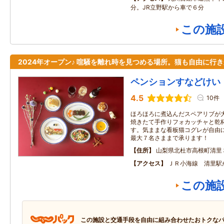
分。JR立野駅から車で６分
この施
2024年オープン♪ 喧騒を離れ時を見つめる場所。猫も自由に行
ペンションすなどけい
4.5
10件
ほろほろに煮込んだスペアリブが
焼きたて手作りフォカッチャと乾
す。気ままな看板猫コグレが自由
最大７名さままで承ります！
住所
山梨県北杜市高根町清里
アクセス
ＪＲ小海線 清里駅
この施
この施設と交通手段を自由に組み合わせたおトクな