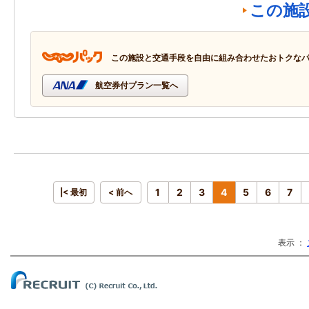
この施
この施設と交通手段を自由に組み合わせたおトクな
航空券付プラン一覧へ
1
2
3
4
5
6
7
|< 最初
< 前へ
表示 ：