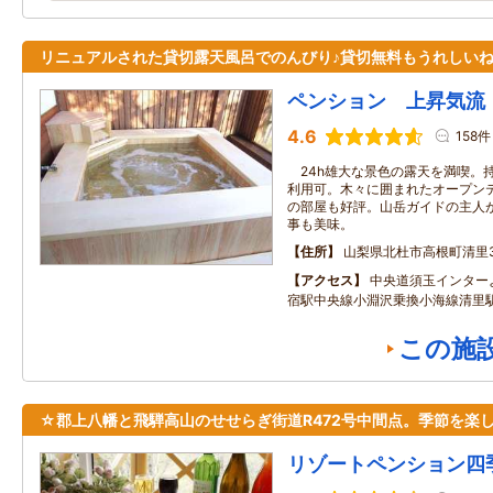
リニュアルされた貸切露天風呂でのんびり♪貸切無料もうれしい
ペンション 上昇気流
4.6
158件
24h雄大な景色の露天を満喫。
利用可。木々に囲まれたオープン
の部屋も好評。山岳ガイドの主人
事も美味。
住所
山梨県北杜市高根町清里35
アクセス
中央道須玉インター
宿駅中央線小淵沢乗換小海線清里
この施
☆郡上八幡と飛騨高山のせせらぎ街道R472号中間点。季節を楽
リゾートペンション四