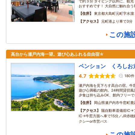
で約３分 ダイビング以外に、観光
おすすめです！ 大自然に触れ合う
住所
東京都大島町元町字水溜
アクセス
元町港より車で3分
この施
高台から瀬戸内海一望。遊び心あふれる自由宿☆
ペンション くろしお
4.7
180件
瀬戸内海を見下ろす高台の宿。牛
遊び心満載の館内。24時間貸切風
夕食は持ち込みOK、館内フリー
住所
岡山県瀬戸内市牛窓町鹿忍
アクセス
陽自動車道備前IC
IC→牛窓方面へ車で15分／JR赤
クシーor市営バス
この施