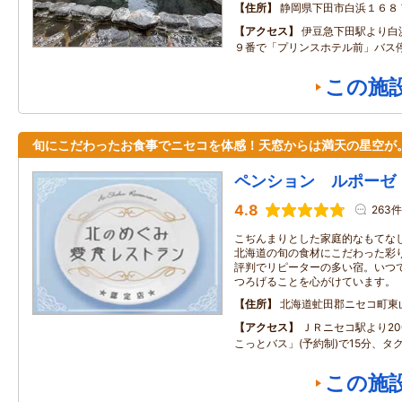
住所
静岡県下田市白浜１６８
アクセス
伊豆急下田駅より白
９番で「プリンスホテル前」バス
この施
旬にこだわったお食事でニセコを体感！天窓からは満天の星空が
ペンション ルポーゼ
4.8
263件
こぢんまりとした家庭的なもてな
北海道の旬の食材にこだわった彩
評判でリピーターの多い宿。いつ
つろげることを心がけています。
住所
北海道虻田郡ニセコ町東
アクセス
ＪＲニセコ駅より2
こっとバス」(予約制)で15分、タ
この施