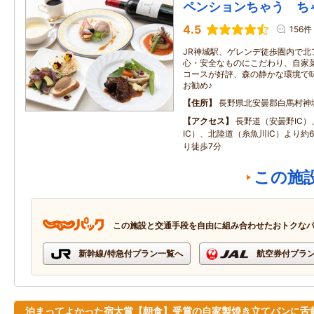
ペンションちゃう ち
4.5
156件
JR神城駅、ゲレンデ徒歩圏内で北
心・安全なものにこだわり、自家菜
コースが好評、森の静かな環境で
お勧め♪
住所
長野県北安曇郡白馬村神
アクセス
長野道（安曇野IC
IC）、北陸道（糸魚川IC）より約60
り徒歩7分
この施
この施設と交通手段を自由に組み合わせたおトクな
新幹線/特急付プラン一覧へ
航空券付プラ
泊まってよかった宿大賞【朝食】受賞の自家製焼き立てパンに舌