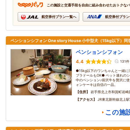
この施設と交通手段を自由に組み合わせたおトクな
航空券付プラン一覧へ
航空券付プラン
ペンションシフォン One story House 小中型犬（15kg以下）同
ペンションシフォン
4.4
131件
●15kg以下のワンちゃんと一緒
ブラドールもOK● ペット連れの
中のペンション♪前沢牛を贅沢に
ォンケーキは自信の一品。
住所
岩手県北上市和賀町岩崎
アクセス
JR東北新幹線北上駅
この施