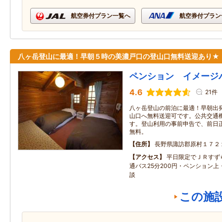
航空券付プラン一覧へ
航空券付プラン
八ヶ岳登山に最適！早朝５時の美濃戸口の登山口無料送迎あり★
ペンション イメージ
4.6
21件
八ヶ岳登山の前泊に最適！早朝出
山口へ無料送迎可です。公共交通
す。登山利用の事前申告で、前日
無料。
住所
長野県諏訪郡原村１７２
アクセス
平日限定でＪＲすず
通バス25分200円・ペンション
談
この施