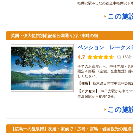
軽井沢駅→しなの鉄道中軽井沢下車
この施
英国・伊大使館別荘記念公園通り沿い湖畔の宿
ペンション レークス
4.7
158件
全てのお部屋から、中禅寺湖・男
限定４部屋 《全館、全室禁煙》静
しください。
住所
栃木県日光市中宮祠2482
アクセス
JR日光駅から車で2
寺温泉駅から徒歩10分。
この施
【広島一の温泉街】友達・家族で！広島・宮島・岩国観光の拠点