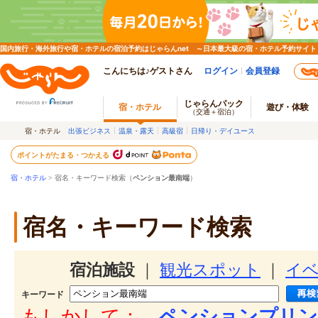
国内旅行・海外旅行や宿・ホテルの宿泊予約はじゃらんnet ～日本最大級の宿・ホテル予約サイト
こんにちは♪ゲストさん
ログイン
会員登録
じゃらんパック
宿・ホテル
遊び・体験
（交通＋宿泊）
宿・ホテル
出張ビジネス
温泉・露天
高級宿
日帰り・デイユース
ポイントがたまる・つかえる
宿・ホテル
> 宿名・キーワード検索（
ペンション最南端
）
宿名・キーワード検索
宿泊施設
｜
観光スポット
｜
イ
キーワード
もしかして：
ペンションプリン