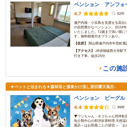
ペンション アンフォ
4.7
62件
瀬戸内海・小豆島を見渡せる高台
の自然豊かなペンション。2024
いたしました。12歳まで添い寝に
す。無料朝食付きプランあり。
住所
岡山県瀬戸内市牛窓町鹿
アクセス
JR赤穂線西大寺駅
行き下車、徒歩25分
この施
★ペットと泊まれる★森林浴と源泉かけ流し貸切露天風呂♪
ペンション ビーグル
4.4
99件
▼ワンちゃん・ネコちゃん同伴歓迎
魚介類中心の和洋折衷料理 天然温
風呂＞はお部屋ごとの貸切 ～「お