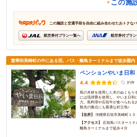
この施
この施設と交通手段を自由に組み合わせたおトクな
航空券付プラン一覧へ
航空券付プラン
繁華街美崎町の中にある宿。バス・離島ターミナルまで徒歩圏内
ペンションやいま日和
4.4
31件
島の木材を使用した木のぬくもり
には琉球畳を使用し、やいま日和
力。島料理や石垣牛が食べられる
観光の拠点にも最適な好立地♪
住所
沖縄県石垣市美崎町１０
アクセス
石垣島バスターミナ
離島ターミナルまで徒歩４分