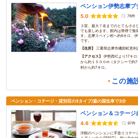
ペンション伊勢志摩プ
5.0
76件
３室、最大７名までのとても小さ
でも楽しめます。館内は禁煙で無
す。志摩スペイン村へ約6キロ、伊
です。
住所
三重県志摩市磯部町恵利
アクセス
伊勢西ICより17キ
から約１５００m（タクシーで約7
村から約7キロ。
この施
ペンション・コテージ・貸別荘の3タイプ/森の国迄車で3分
ペンション＆コテージ
4.6
97件
洋館のペンションに手造りコテー
ミアムハウス(貸別荘)。旅に合わ