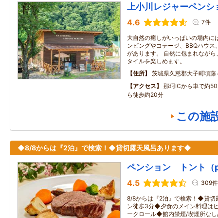
上小川レジャーペンシ
4.6
7件
大自然の癒しがいっぱいの場内に
ンピングやコテージ、BBQハウス
があります。 自然に包まれながら
タイルを楽しめます。
住所
茨城県久慈郡大子町頃藤
アクセス
那珂ICから車で約5
ら徒歩約20分
この施
◆8/8からは『2泊』で検索！◆貸切露天風呂あります◆
ペンション トント（pens
4.5
309件
8/8からは『2泊』で検索！◆貸
ン徒歩3分◆夕食のメイン料理はヒ
ークロール◆館内禁煙/喫煙所なし