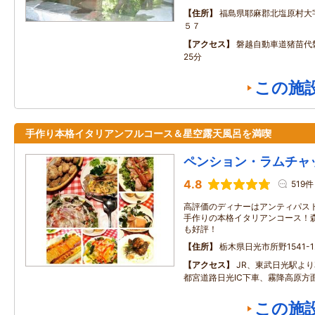
住所
福島県耶麻郡北塩原村大
５７
アクセス
磐越自動車道猪苗代
25分
この施
手作り本格イタリアンフルコース＆星空露天風呂を満喫
ペンション・ラムチャ
4.8
519件
高評価のディナーはアンティパス
手作りの本格イタリアンコース！
も好評！
住所
栃木県日光市所野1541-1
アクセス
JR、東武日光駅より
都宮道路日光IC下車、霧降高原方面
この施