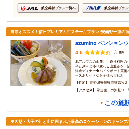
航空券付プラン一覧へ
航空券付プラン
当館オススメ！信州プレミアム牛ステーキプラン♪安曇野一望の
azumino ペンション
4.5
8件
北アルプスの山麓、手作り料理の
平と刻々と移り変わる山並みを一
洋食ディナー◆バイクポート完備
ースあり小さなお子様も大歓迎
住所
長野県安曇野市穂高牧２
アクセス
常念岳一の沢登り口
この施
奥久慈・大子の川と山に囲まれた最高のロケーションのキャンプ