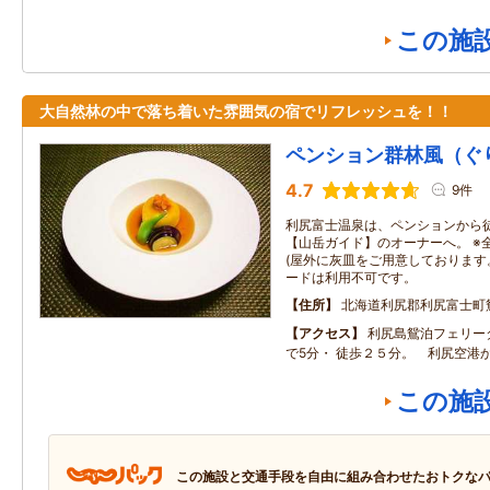
この施
大自然林の中で落ち着いた雰囲気の宿でリフレッシュを！！
ペンション群林風（ぐ
4.7
9件
利尻富士温泉は、ペンションから徒
【山岳ガイド】のオーナーへ。 ※
(屋外に灰皿をご用意しております
ードは利用不可です。
住所
北海道利尻郡利尻富士町
アクセス
利尻島鴛泊フェリー
で5分・ 徒歩２５分。 利尻空港
この施
この施設と交通手段を自由に組み合わせたおトクな