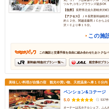
ツルヤ,コモングラウンズ徒歩OK
住所
長野県北佐久郡軽井沢町長倉
アクセス
ＪＲ長野新幹線軽井
約１２分。関越道藤岡ＪＣから上
沢ＩＣより車１５分。
この施
この施設と交通手段を自由に組み合わせたおトクな
新幹線/特急付プラン一覧へ
航空券付プラ
美味しい料理が自慢の宿 観光や買い物、天然温泉へ車１０分内
ペンション&コテージ
5.0
537件
オーナーは元ホテルシェフ、ふん