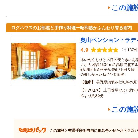
この施
ログハウスのお部屋と手作り料理ー昭和感がふんわり香る館内
奥山ペンション・ラデ
4.9
137件
木のぬくもりと木目の安らぎのお
カポカ 標高1500ｍの高原で北
戦/四阿山＆根子岳登山/上田＆軽井
の楽しかったね(^^♪を応援
住所
長野県須坂市仁礼峰の原31
アクセス
上田菅平ICより約3
ICより約30分
この施
この施設と交通手段を自由に組み合わせたおトクな