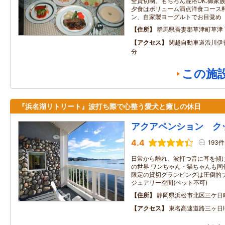
全貸切制。もちろん混浴OK.御家
夕食はボリューム満点洋食コース
ン、自家製ヨーグルトでお目覚め
住所
群馬県吾妻郡草津町草津
アクセス
関越自動車道渋川伊
分
この施
『浜名湖リトリート』波打ち際で心整う愛犬と癒しの休日
アクアペンション ク
4.4
193件
日常から離れ、波打つ音に耳を傾
の世界 ワンちゃん・猫ちゃんも同
限定の貸切グランピングは圧倒的
ジュアリー空間(ペット不可)
住所
静岡県浜松市北区三ケ日
アクセス
東名高速道路三ヶ日I