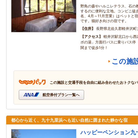
野鳥の森やハルニレテラス、石の
するのに便利な立地。コンビニ徒歩
名、4月～11月営業）はペットと
です。猫好き向けの宿です。
住所
長野県北佐久郡軽井沢町
アクセス
軽井沢駅北口から西
ボの湯」方面行バスに乗りバス停
関まで徒歩1分！
この施
この施設と交通手段を自由に組み合わせたおトクな
航空券付プラン一覧へ
都心から近く、九十九里浜へも近い自然に囲まれた静かな宿
ハッピーペンション九