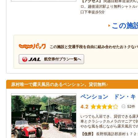
アクセス
関越自動車道湯沢IC
ロ。越後湯沢駅より無料シャトル
口下車徒歩5分
この施
この施設と交通手段を自由に組み合わせたおトクな
航空券付プラン一覧へ
原村唯一で露天風呂のあるペンション。貸切無料♪
ペンション ドン・キ
4.2
52件
いつでも入浴でき、貸切できる露
車とクラシックカメラのマニアで雑
やかな風を感じながら露天風呂で
住所
長野県諏訪郡原村１７２