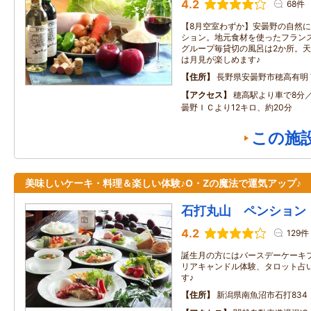
4.2
68件
【8月空室わずか】安曇野の自然
ション。地元食材を使ったフラン
グループ毎貸切の風呂は2か所。
は月見が楽しめます♪
住所
長野県安曇野市穂高有明
アクセス
穂高駅より車で8分
曇野ＩＣより12キロ、約20分
この施
美味しいケーキ・料理＆楽しい体験♪O・Zの魔法で運気アップ♪
石打丸山 ペンション
4.2
129件
誕生月の方にはバースデーケーキ
リアキャンドル体験、タロット占
す♪
住所
新潟県南魚沼市石打834