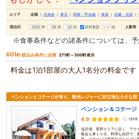
エリア
全国
｜
北海道
｜
東北
｜
関東・甲信越
｜
東海
｜
近畿・北陸
｜
年
月
日
日付未定
泊
宿泊日
人数等
※食事条件などの諸条件については、予
601
軒 絞込み条件に合致
271軒～300軒表示
料金は1泊1部屋の大人1名分の料金で
ペンションとコテージが有り、観光レジャーに好立地な小さな宿
ペンション＆コテージ
4.9
191件
塩沢湖、星野エリアに近く、アウ
教会も車１０分。料理も好評で、
気。コテージは家族やグループに