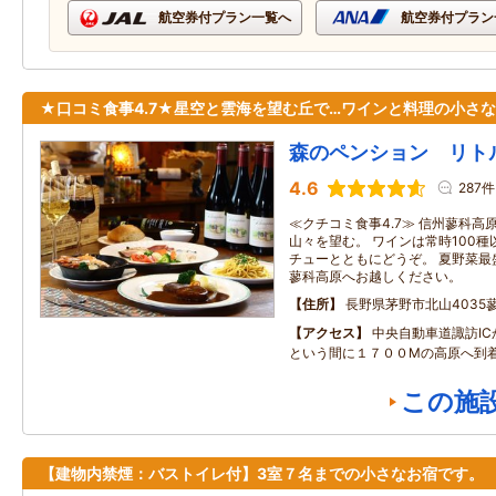
航空券付プラン一覧へ
航空券付プラン
★口コミ食事4.7★星空と雲海を望む丘で…ワインと料理の小さ
森のペンション リト
4.6
287件
≪クチコミ食事4.7≫ 信州蓼科
山々を望む。 ワインは常時100
チューとともにどうぞ。 夏野菜最
蓼科高原へお越しください。
住所
長野県茅野市北山4035
アクセス
中央自動車道諏訪I
という間に１７００Mの高原へ到
この施
【建物内禁煙：バストイレ付】3室７名までの小さなお宿です。