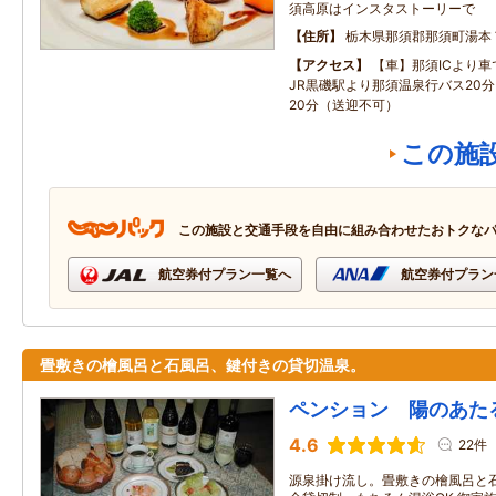
須高原はインスタストーリーで
住所
栃木県那須郡那須町湯本
アクセス
【車】那須ICより車
JR黒磯駅より那須温泉行バス20
20分（送迎不可）
この施
この施設と交通手段を自由に組み合わせたおトクな
航空券付プラン一覧へ
航空券付プラン
畳敷きの檜風呂と石風呂、鍵付きの貸切温泉。
ペンション 陽のあた
4.6
22件
源泉掛け流し。畳敷きの檜風呂と