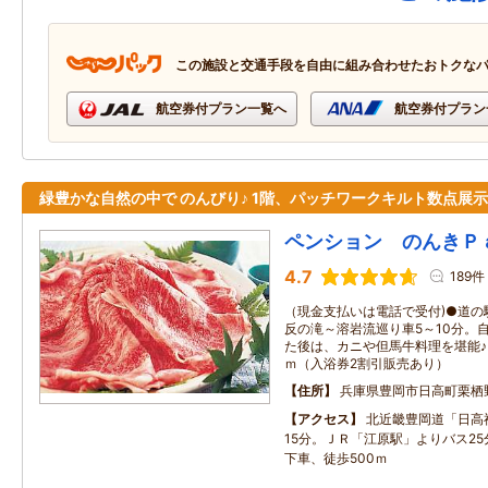
この施設と交通手段を自由に組み合わせたおトクな
航空券付プラン一覧へ
航空券付プラン
緑豊かな自然の中で のんびり♪ 1階、パッチワークキルト数点展示
ペンション のんきＰ
4.7
189件
（現金支払いは電話で受付)●道の
反の滝～溶岩流巡り車5～10分。
た後は、カニや但馬牛料理を堪能♪
ｍ（入浴券2割引販売あり）
住所
兵庫県豊岡市日高町栗栖
アクセス
北近畿豊岡道「日高
15分。ＪＲ「江原駅」よりバス2
下車、徒歩500ｍ