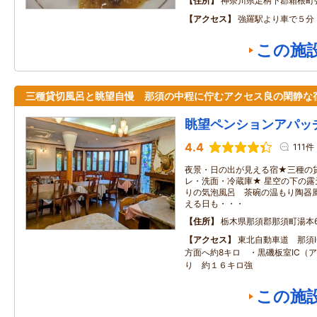
住所
神奈川県足柄下郡箱根町
アクセス
強羅駅より車で５分
この施
三種貸切風呂と眺望自慢 那須の中程に佇むアクセス良の閑静
眺望ペンションアパッ
4.4
111件
夜景・日の出が見える宿★三種の
レ・洗面・冷蔵庫★ 星空の下の
りの気泡風呂 茶碗の温もり陶器風
える日も・・・
住所
栃木県那須郡那須町湯本6
アクセス
東北自動車道 那須
方面へ約8キロ ・黒磯板室IC（
り 約１６キロ強
この施