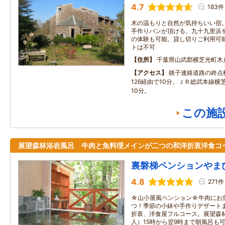
4.7
183件
木の温もりと自然が気持ちいい宿
手作りパンが頂ける。九十九里浜
の体験も可能。貸し切りご利用可
トは不可
住所
千葉県山武郡横芝光町木戸8
アクセス
銚子連絡道路の終点
126経由で10分。ＪＲ総武本線横
10分。
この施
展望森林浴岩風呂 牛肉と魚料理メインが二つの和洋折衷洋食コ
裏磐梯ペンションやま
4.8
271件
☆山小屋風ペンション☆牛肉にお
つ！季節の小鉢や手作りデザート
折衷、洋食屋フルコース。展望森林
人）15時から翌9時まで朝風呂も