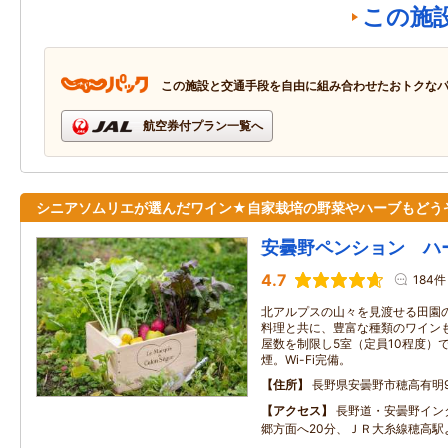
この施
この施設と交通手段を自由に組み合わせたおトクな
航空券付プラン一覧へ
シニアソムリエが選んだワイン★自家栽培の野菜やハーブもどう
安曇野ペンション ハ
4.7
184件
北アルプスの山々を見渡せる田園
料理と共に、豊富な種類のワイン
屋数を制限し5室（定員10程度）
煙。Wi-Fi完備。
住所
長野県安曇野市穂高有明9
アクセス
長野道・安曇野イン
郷方面へ20分、ＪＲ大糸線穂高駅