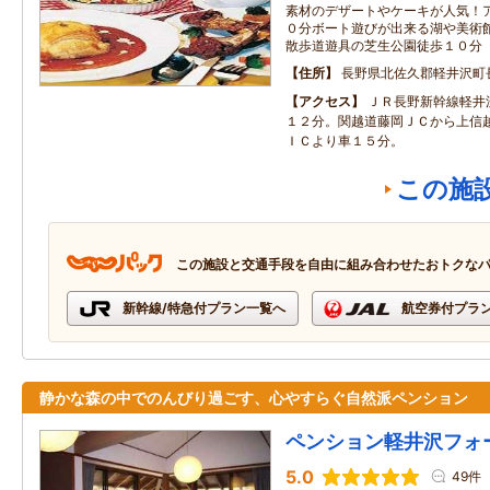
素材のデザートやケーキが人気！
０分ボート遊びが出来る湖や美術
散歩道遊具の芝生公園徒歩１０分
住所
長野県北佐久郡軽井沢町長
アクセス
ＪＲ長野新幹線軽井
１２分。関越道藤岡ＪＣから上信
ＩＣより車１５分。
この施
この施設と交通手段を自由に組み合わせたおトクな
新幹線/特急付プラン一覧へ
航空券付プラ
静かな森の中でのんびり過ごす、心やすらぐ自然派ペンション
ペンション軽井沢フォ
5.0
49件