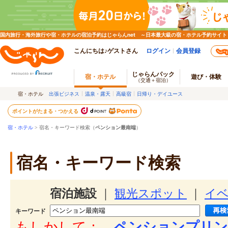
国内旅行・海外旅行や宿・ホテルの宿泊予約はじゃらんnet ～日本最大級の宿・ホテル予約サイト
こんにちは♪ゲストさん
ログイン
会員登録
じゃらんパック
宿・ホテル
遊び・体験
（交通＋宿泊）
宿・ホテル
出張ビジネス
温泉・露天
高級宿
日帰り・デイユース
ポイントがたまる・つかえる
宿・ホテル
> 宿名・キーワード検索（
ペンション最南端
）
宿名・キーワード検索
宿泊施設
｜
観光スポット
｜
イ
キーワード
もしかして：
ペンションプリン