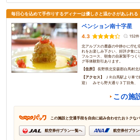
毎日心を込めて手作りするディナーは優しさと温かさがあふれる
ペンション南十字星
4.3
152件
北アルプスの麓森の中静かに佇む
れをお楽しみ下さい、好評夕食に
フルコース、朝食の自家製手つく
グ等体験割引あります。
住所
長野県北安曇郡白馬村北
アクセス
ＪＲ白馬駅より車で
迎） みそら野大通り３丁目角、
この施
この施設と交通手段を自由に組み合わせたおトクな
航空券付プラン一覧へ
航空券付プラン