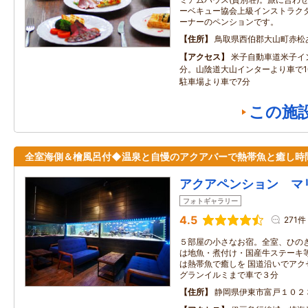
ーベキュー協会上級インストラク
ーナーのペンションです。
住所
鳥取県西伯郡大山町赤松
アクセス
米子自動車道米子イ
分。山陰道大山インターより車で1
駐車場より車で7分
この施
全室海側＆檜風呂付◆温泉と自慢のアクアバーで熱帯魚と癒し時
アクアペンション マ
フォトギャラリー
4.5
271件
５部屋の小さなお宿。全室、ひのき
は地魚・煮付け・国産牛ステーキ
は熱帯魚で癒しを 国道沿いでアク
グランイルミまで車で３分
住所
静岡県伊東市富戸１０２