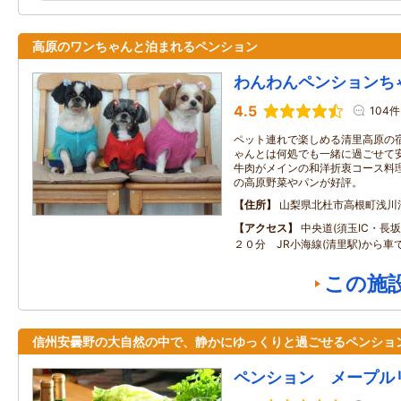
高原のワンちゃんと泊まれるペンション
わんわんペンションち
4.5
104件
ペット連れで楽しめる清里高原の
ゃんとは何処でも一緒に過ごせて
牛肉がメインの和洋折衷コース料
の高原野菜やパンが好評。
住所
山梨県北杜市高根町浅川
アクセス
中央道(須玉IC・長坂I
２０分 JR小海線(清里駅)から車
この施
信州安曇野の大自然の中で、静かにゆっくりと過ごせるペンショ
ペンション メープル