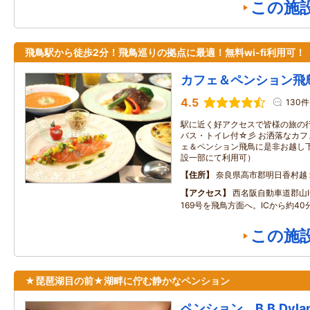
この施
飛鳥駅から徒歩2分！飛鳥巡りの拠点に最適！無料wi-fi利用可！
カフェ＆ペンション飛
4.5
130件
駅に近く好アクセスで皆様の旅の
バス・トイレ付☆彡 お洒落なカ
ェ＆ペンション飛鳥に是非お越し下さ
設一部にて利用可）
住所
奈良県高市郡明日香村越
アクセス
西名阪自動車道郡山I
169号を飛鳥方面へ。ICから約40
この施
★琵琶湖目の前★湖畔に佇む静かなペンション
ペンション B.B.Dyla