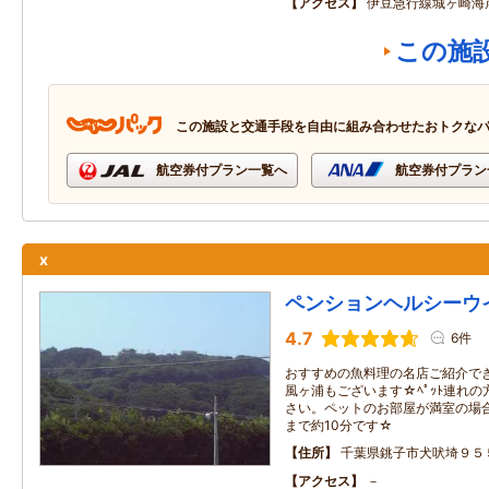
アクセス
伊豆急行線城ヶ崎海
この施
この施設と交通手段を自由に組み合わせたおトクな
航空券付プラン一覧へ
航空券付プラン
x
ペンションヘルシーウ
4.7
6件
おすすめの魚料理の名店ご紹介で
風ヶ浦もございます☆ﾍﾟｯﾄ連れ
さい。ペットのお部屋が満室の場
まで約10分です☆
住所
千葉県銚子市犬吠埼９５
アクセス
－