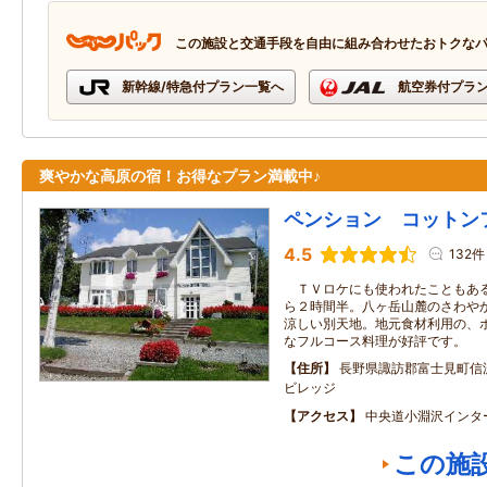
この施設と交通手段を自由に組み合わせたおトクな
新幹線/特急付プラン一覧へ
航空券付プラ
爽やかな高原の宿！お得なプラン満載中♪
ペンション コットン
4.5
132件
ＴＶロケにも使われたこともある
ら２時間半。八ヶ岳山麓のさわや
涼しい別天地。地元食材利用の、
なフルコース料理が好評です。
住所
長野県諏訪郡富士見町信
ビレッジ
アクセス
中央道小淵沢インタ
この施