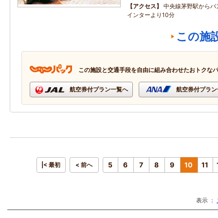
アクセス
中央線茅野駅からバ
インターより10分
この施
この施設と交通手段を自由に組み合わせたおトクな
航空券付プラン一覧へ
航空券付プラン
5
6
7
8
9
10
11
|< 最初
< 前へ
表示 ：