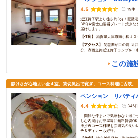
4.5
19件
近江舞子駅より徒歩約3分！琵琶
BBQや富士山溶岩プレート焼きな
届けします。
住所
滋賀県大津市南小松１０
アクセス
琵琶湖が目の前! 近
分、湖西道路近江舞子ランプを下
この施
静けさが心地よい全４室。貸切風呂で寛ぎ、コース料理に舌鼓。
ペンション リバティ
4.4
346
閑静な佇まいで気兼ねなく過ごせ
しむ内湯はお部屋毎に無料貸切O
洋折衷コース料理を雰囲気の良い
チ＆ディナーも好評。