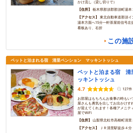
かけ流し（貸し切りで）
住所
栃木県那須郡那須町湯本
アクセス
東北自動車道那須イ
湯本方面へ15分一軒茶屋前信号左
看板あり、右折
この施
ペットと泊まれる宿 清里ペンション マッキントッシュ
ペットと泊まる宿 清
ッキントッシュ
4.7
127件
お部屋はもちろんお食事の時もい
屋さんも勇気を出してお出かけす
が迎えてくれます！各種アメニテ
屋でWiFi
住所
山梨県北杜市高根町清里
アクセス
ＪＲ清里駅徒歩４分