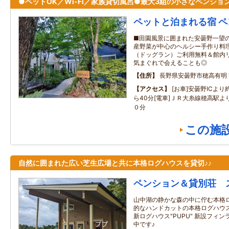
●ペットOK／Wi-Fi／家族貸切風呂●最大3組の小さなペンショ
ペットと泊まれる宿 ペン
■田園風景に囲まれた安曇野一望の
産野菜が中心のヘルシー手作り料理
（ドッグラン）ご利用無料＆館内リ
気まぐれで会えることも◎
住所
長野県安曇野市穂高有明
アクセス
[お車]安曇野ICよ
ら40分[電車]ＪＲ大糸線穂高駅
０分
この施
自然に囲まれた広い芝生広場と共に本格ログハウスを貸切♪♪
ペンション＆貸別荘 
山中湖の静かな森の中に佇む本格ロ
的なハンドカットの本格ログハウス”P
新ログハウス"PUPU" 新設フィ
中です♪