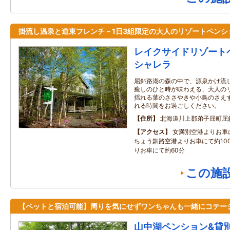
掛流し温泉と道東フレンチ－1日3組限定の大人のリゾートペンシ
レイクサイドリゾート
シャレラ
屈斜路湖の森の中で、源泉かけ流
癒しのひと時が味わえる、大人の
揺れる葉のささやきや小鳥のさえ
れる時間をお過ごしください。
住所
北海道川上郡弟子屈町屈
アクセス
女満別空港よりお車
ちょう釧路空港よりお車にて約10
りお車にて約60分
この施
【ペットと宿泊可能】周りを気にせずワンちゃんも一緒にコテー
山中湖ペンション&貸