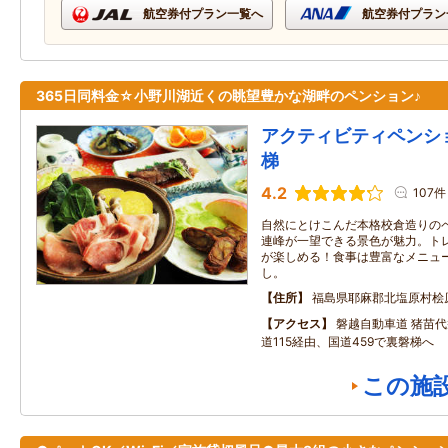
航空券付プラン一覧へ
航空券付プラン
365日同料金☆小野川湖近くの眺望豊かな湖畔のペンション♪
アクティビティペンシ
梯
4.2
107件
自然にとけこんだ本格校倉造りの
連峰が一望できる景色が魅力。ト
が楽しめる！食事は豊富なメニュ
し。
住所
福島県耶麻郡北塩原村桧
アクセス
磐越自動車道 猪苗
道115経由、国道459で裏磐梯へ
この施