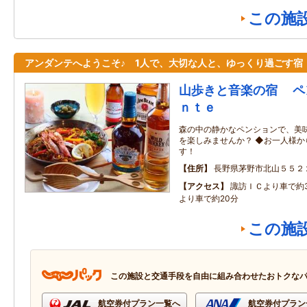
この施
アンダンテへようこそ♪ 1人で、大切な人と、ゆっくり過ごす宿
山歩きと音楽の宿 ペ
ｎｔｅ
森の中の静かなペンションで、美
を楽しみませんか？ ◆お一人様
す！
住所
長野県茅野市北山５５２
アクセス
諏訪ＩＣより車で約
より車で約20分
この施
この施設と交通手段を自由に組み合わせたおトクな
航空券付プラン一覧へ
航空券付プラン