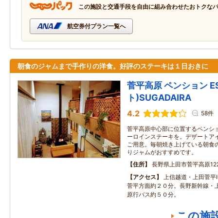
この施設と交通手段を自由に組み合わせたおトクな
航空券付プラン一覧へ
朝食のジャムまで手作りの洋食。好評のステーキは１日おきに
菅平高原 ペンション E
ト)SUGADAIRA
4.2
58件
菅平高原中心部に位置するペンシ
ーロインステーキを。デザートア
ご用意。毎朝焼き上げている朝食
りジャムがおすすめです。
住所
長野県上田市菅平高原1223
アクセス
上信越道・上田菅平I
菅平方面約２０分。長野新幹線・
原行バス約５０分。
この施