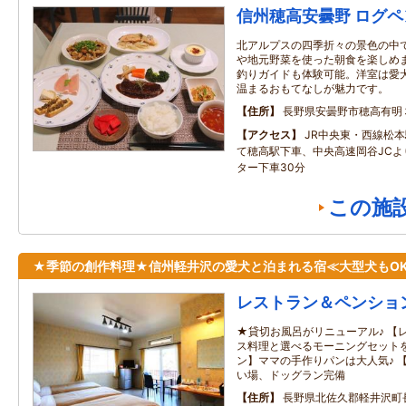
信州穂高安曇野 ログ
北アルプスの四季折々の景色の中
や地元野菜を使った朝食を楽しめ
釣りガイドも体験可能。洋室は愛
温まるおもてなしが魅力です。
住所
長野県安曇野市穂高有明
アクセス
JR中央東・西線松
て穂高駅下車、中央高速岡谷JCよ
ター下車30分
この施
★季節の創作料理★信州軽井沢の愛犬と泊まれる宿≪大型犬もO
レストラン＆ペンショ
★貸切お風呂がリニューアル♪ 【
ス料理と選べるモーニングセットを
ン】ママの手作りパンは大人気♪ 
い場、ドッグラン完備
住所
長野県北佐久郡軽井沢町