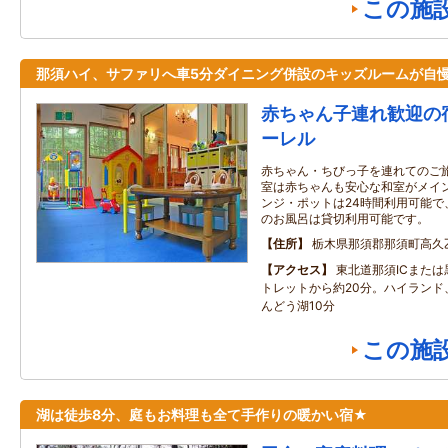
この施
那須ハイ、サファリへ車5分ダイニング併設のキッズルームが自
赤ちゃん子連れ歓迎の
ーレル
赤ちゃん・ちびっ子を連れてのご
室は赤ちゃんも安心な和室がメイン
ンジ・ポットは24時間利用可能で
のお風呂は貸切利用可能です。
住所
栃木県那須郡那須町高久乙1
アクセス
東北道那須ICまたは
トレットから約20分。ハイランド
んどう湖10分
この施
湖は徒歩8分、庭もお料理も全て手作りの暖かい宿★