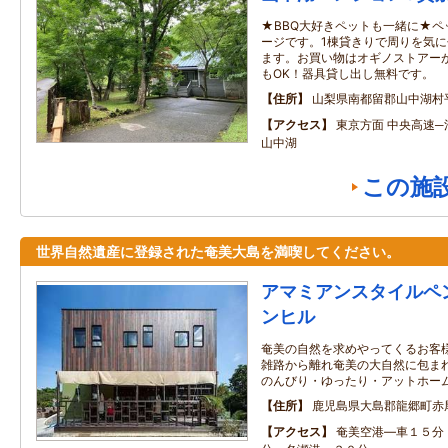
★BBQ大好きペットも一緒に★ペ
ージです。1棟貸きりで周りを気に
ます。お買い物はオギノストアーが
もOK！器具貸し出し無料です。
住所
山梨県南都留郡山中湖村
アクセス
東京方面 中央高速─河
山中湖
この施
世界自然遺産に登録された奄美大島を満喫してください。
アマミアンスタイルペ
ンヒル
奄美の自然を求めやってくるお客様
雑路から離れ奄美の大自然に包ま
のんびり・ゆったり・アットホー
住所
鹿児島県大島郡龍郷町赤
アクセス
奄美空港―車１５分