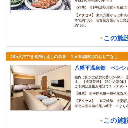
を眺めながら夢の中へ☆
住所
長野県諏訪郡富士見町境
アクセス
東京方面からは中央
車で約10分、名古屋方面からは諏
約15分。
この施
24h入浴できる掛け流しの温泉。１日５組限定のおもてなし
八幡平温泉郷 ペンシ
館内は仄かに硫黄の香りが漂い、
す。 【全室禁煙】【24h入浴OK
ご予約は直接お電話で！（0195-78
住所
岩手県八幡平市松尾寄木
アクセス
ＪＲ花輪線 大更駅
東北自動車道松尾八幡平ＩＣより
この施