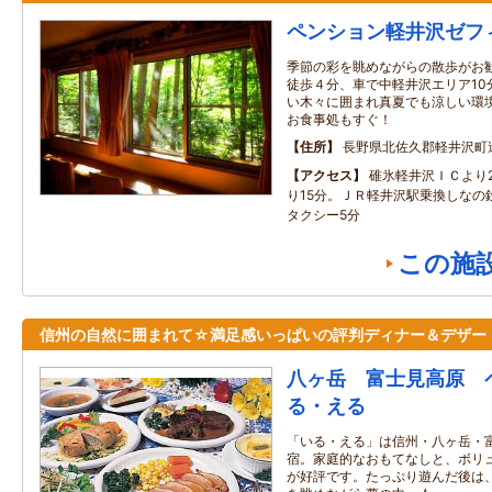
ペンション軽井沢ゼフ
季節の彩を眺めながらの散歩がお
徒歩４分、車で中軽井沢エリア10
い木々に囲まれ真夏でも涼しい環
お食事処もすぐ！
住所
長野県北佐久郡軽井沢町
アクセス
碓氷軽井沢ＩＣより
り15分。ＪＲ軽井沢駅乗換しなの
タクシー5分
この施
信州の自然に囲まれて☆満足感いっぱいの評判ディナー＆デザー
八ヶ岳 富士見高原 
る・える
「いる・える」は信州・八ヶ岳・
宿。家庭的なおもてなしと、ボリ
が好評です。たっぷり遊んだ後は