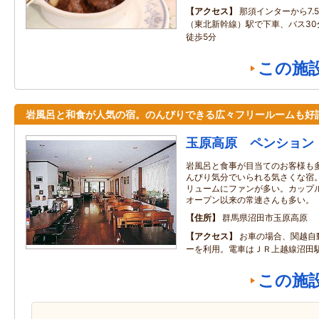
アクセス
那須インターから7.
（東北新幹線）駅で下車、バス30
徒歩5分
この施
岩風呂と和食が人気の宿。のんびりできる広々フリールームも好
玉原高原 ペンション
岩風呂と食事が目当てのお客様も
んびり気分でいられる気さくな宿
リュームにファンが多い。カップ
オープン以来の常連さんも多い。
住所
群馬県沼田市玉原高原
アクセス
お車の場合、関越自
ーを利用。電車はＪＲ上越線沼田
この施