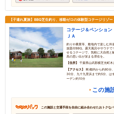
【子連れ夏旅】BBQ芝生釣り、移動ゼロの体験型コテージリゾー
コテージ＆ペンション 
ＪＡ
釣りや農業等、敷地内で楽しむ外
放題付BBQ。露天風呂やサウナで
せるコテージで、気軽に大自然と
高の思い出が深まる滞在を。
住所
千葉県山武郡横芝光町木
アクセス
車)都内から約80分
30分、九十九里浜まで約5分、は
ーデン約10分
この施
この施設と交通手段を自由に組み合わせたおトクな