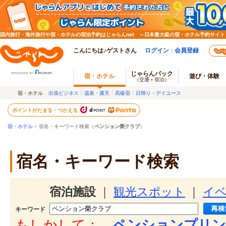
国内旅行・海外旅行や宿・ホテルの宿泊予約はじゃらんnet ～日本最大級の宿・ホテル予約サイト
こんにちは♪ゲストさん
ログイン
会員登録
じゃらんパック
宿・ホテル
遊び・体験
（交通＋宿泊）
宿・ホテル
出張ビジネス
温泉・露天
高級宿
日帰り・デイユース
ポイントがたまる・つかえる
宿・ホテル
> 宿名・キーワード検索（
ペンション榮クラブ
）
宿名・キーワード検索
宿泊施設
｜
観光スポット
｜
イ
キーワード
もしかして：
ペンションプリン