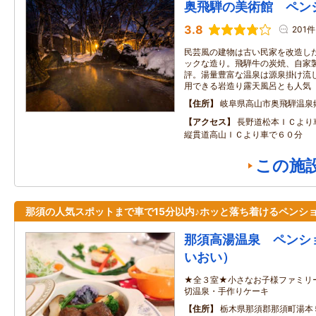
奥飛騨の美術館 ペン
3.8
201件
民芸風の建物は古い民家を改造し
ックな造り。飛騨牛の炭焼、自家
評。湯量豊富な温泉は源泉掛け流
用できる岩造り露天風呂とも人気
住所
岐阜県高山市奥飛騨温泉
アクセス
長野道松本ＩＣより
縦貫道高山ＩＣより車で６０分
この施
那須の人気スポットまで車で15分以内♪ホッと落ち着けるペンシ
那須高湯温泉 ペンシ
いおい）
★全３室★小さなお子様ファミリ
切温泉・手作りケーキ
住所
栃木県那須郡那須町湯本