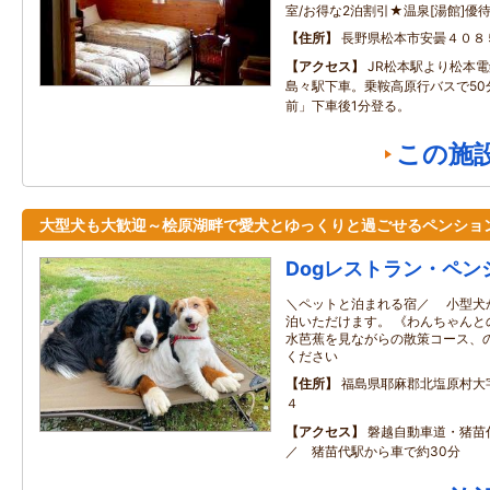
室/お得な2泊割引★温泉[湯館]優
住所
長野県松本市安曇４０８
アクセス
JR松本駅より松本
島々駅下車。乗鞍高原行バスで50
前」下車後1分登る。
この施
大型犬も大歓迎～桧原湖畔で愛犬とゆっくりと過ごせるペンショ
Dogレストラン・ペン
＼ペットと泊まれる宿／ 小型犬
泊いただけます。 《わんちゃんと
水芭蕉を見ながらの散策コース、
ください
住所
福島県耶麻郡北塩原村大
４
アクセス
磐越自動車道・猪苗
／ 猪苗代駅から車で約30分