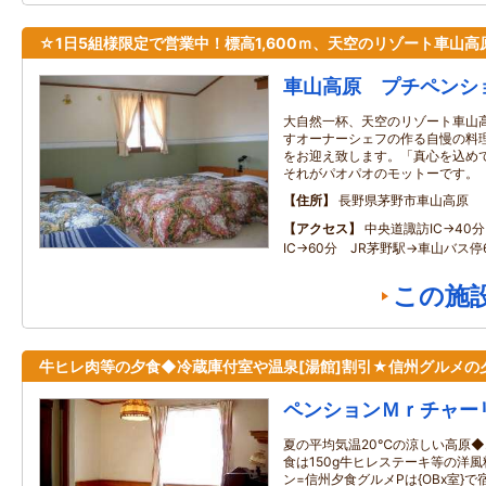
☆1日5組様限定で営業中！標高1,600ｍ、天空のリゾート車山高
車山高原 プチペンシ
大自然一杯、天空のリゾート車山
すオーナーシェフの作る自慢の料
をお迎え致します。「真心を込め
それがパオパオのモットーです。
住所
長野県茅野市車山高原
アクセス
中央道諏訪IC→40
IC→60分 JR茅野駅→車山バス停
この施
牛ヒレ肉等の夕食◆冷蔵庫付室や温泉[湯館]割引★信州グルメの
ペンションＭｒチャー
夏の平均気温20℃の涼しい高原◆
食は150g牛ヒレステーキ等の洋
ン=信州夕食グルメPは{OBx室}