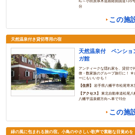
IC～小田原厚木道路経由国道135
分
この施
天然温泉付き貸切専用の宿
天然温泉付 ペンショ
ガ館
アンティークな隠れ家を、貸切で仲
僚・数家族のグループ旅行に！ 
ーにもいいかも！
住所
岩手県八幡平市松尾寄木
アクセス
東北自動車道松尾八
八幡平温泉郷方向へ車で15分
この施
緑の風に包まれる旅の宿。小鳥のやさしい歌声で素敵な目覚めを