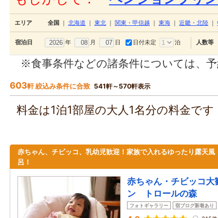
エリア
全国
｜
北海道
｜
東北
｜
関東・甲信越
｜
東海
｜
近畿・北陸
｜
年
月
日
日付未定
泊
宿泊日
人数等
※食事条件などの諸条件については、予
603
軒 絞込み条件に合致
541軒～570軒表示
料金は1泊1部屋の大人1名分の料金で
赤ちゃん、チビッコ、乳幼児歓迎！家族で入れるゆったり露天風
呂！
赤ちゃん・チビッコ大
ン トロールの森
フォトギャラリー
宿ブログ新着あり