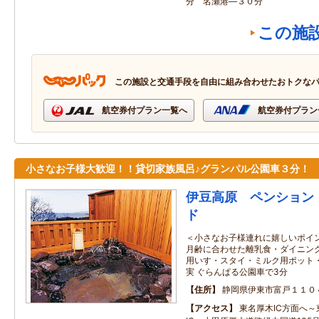
分 名瀬港―３０分
この施
この施設と交通手段を自由に組み合わせたおトクな
航空券付プラン一覧へ
航空券付プラン
小さなお子様大歓迎！！貸切家族風呂♪グランパル公園車３分！
伊豆高原 ペンション
ド
＜小さなお子様連れに嬉しいポイン
月齢に合わせた離乳食・ダイニング
用いす・スタイ・ミルク用ポット
実 ぐらんぱる公園車で3分
住所
静岡県伊東市富戸１１０
アクセス
東名厚木IC方面へ