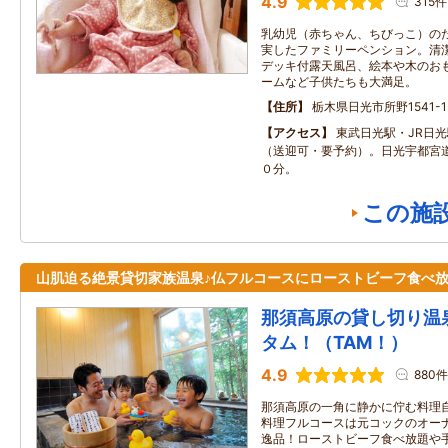
4.9
315件
乳幼児（赤ちゃん、ちびっこ）の
実したファミリーペンション。清
デッキ付露天風呂、絵本や木のお
ームなど子供たちも大満足。
住所
栃木県日光市所野1541-1
アクセス
東武日光駅・JR日
（送迎可・要予約）。日光宇都宮道
０分。
この施
山肌迫る絶景貸切家族温泉♪仏フルコースにローストビーフ食べ
那須高原の貸し切り
タム！（TAM！）
4.9
880件
那須高原の一角に静かに佇む料理自
料理フルコースは元コックのオーナ
逸品！ローストビーフ食べ放題や手