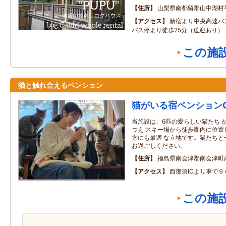
住所
山梨県南都留郡山中湖村
アクセス
新宿より中央高速バ
バス停より徒歩25分（送迎あり）
この施
猫と触れ合えるペンション
猫がいる宿ペンションGE
当施設は、6匹の愛らしい猫たち 
つえ スキー場から徒歩圏内に位置
方にも最適 な立地です。猫たちと
お過ごしください。
住所
福島県南会津郡南会津町
アクセス
西那須ICより車で９
この施