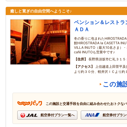
癒しと寛ぎの自由空間へようこそ♪
ペンション＆レストラ
ＡＤＡ
冬の香りに包まれたHIROSTRAD
館HIROSTRADA la CASETTA
VILLA INUTO（最大10名さ
café INUTOも営業中です♪
住所
長野県須坂市仁礼３１５
アクセス
上信越道上田菅平及
より約３０分、軽井沢ＩＣより約
この施
この施設と交通手段を自由に組み合わせたおトクな
航空券付プラン一覧へ
航空券付プラン