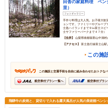
田舎の家庭料理 ペンショ
里）
フォトギャラリー
手作り料理は大人気。お子様大歓
ョンです。ファミリーやグループ
士急ハイランドまで９㎞富士スピ
士サファリーパークまで４７分）
住所
山梨県南都留郡山中湖村山中
アクセス
富士急行線富士山駅
この施
この施設と交通手段を自由に組み合わせたおトクな
航空券付プラン一覧へ
航空券付プラン
飛騨牛の炭焼と、貸切りで入れる露天風呂が人気の美術館ペンシ