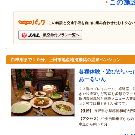
この施
この施設と交通手段を自由に組み合わせたおトクな
航空券付プラン一覧へ
白樺湖まで１０分、上田市地産地消推奨の温泉ペンション
各種体験・遊びがいっ
あーるいん
２３畳のプレイルーム、卓球室、
きや和洋室など客室も多彩でファ
貸切温泉風呂と体験メニューの豊
ョン村では最も新しい宿です。
住所
長野県小県郡長和町大門
アクセス
中央自動車道から約
車道から約５０分