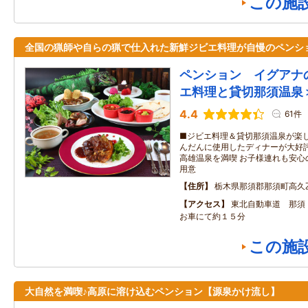
この施
全国の猟師や自らの猟で仕入れた新鮮ジビエ料理が自慢のペンシ
ペンション イグアナ
エ料理と貸切那須温泉
4.4
61件
■ジビエ料理＆貸切那須温泉が楽し
んだんに使用したディナーが大好評
高雄温泉を満喫 お子様連れも安心
用意
住所
栃木県那須郡那須町高久
アクセス
東北自動車道 那須
お車にて約１５分
この施
大自然を満喫♪高原に溶け込むペンション【源泉かけ流し】