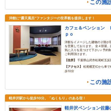
この施
洋館に"露天風呂"ファンタジーの世界観を提供します！
カフェ＆ペンション 
ｐｏ
洋館をイメージした建物の２階が
を営業しております。 全４部屋、
気に入りを見つけて下さい♪ 予約
ご利用頂けます。
住所
千葉県山武市松尾町五反
アクセス
松尾横芝ICから車で
歩10分
この施
軽井沢駅から徒歩10分。「ぬくもり」のある宿！
軽井沢ペンション佐藤