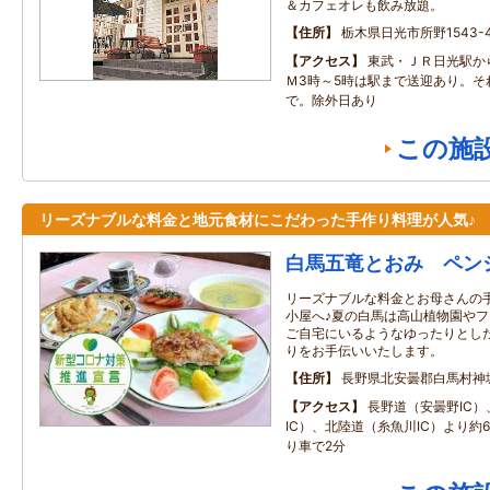
＆カフェオレも飲み放題。
住所
栃木県日光市所野1543-4
アクセス
東武・ＪＲ日光駅か
Ｍ3時～5時は駅まで送迎あり。そ
で。除外日あり
この施
リーズナブルな料金と地元食材にこだわった手作り料理が人気♪
白馬五竜とおみ ペン
リーズナブルな料金とお母さんの
小屋へ♪夏の白馬は高山植物園やフ
ご自宅にいるようなゆったりとし
りをお手伝いいたします。
住所
長野県北安曇郡白馬村神
アクセス
長野道（安曇野IC
IC）、北陸道（糸魚川IC）より約60
り車で2分