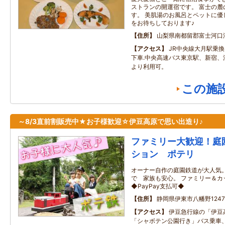
ストランの開運宿です。 富士の麓
す。 美肌湯のお風呂とペットに優
をお待ちしております♪
住所
山梨県南都留郡富士河口
アクセス
JR中央線大月駅乗
下車.中央高速バス東京駅、新宿、
より利用可。
この施
～8/3直前割販売中★お子様歓迎☆伊豆高原で思い出造り♪
ファミリー大歓迎！庭
ション ポテリ
オーナー自作の庭園鉄道が大人気。
で 家族も安心。 ファミリー＆
◆PayPay支払可◆
住所
静岡県伊東市八幡野1247-
アクセス
伊豆急行線の「伊豆
「シャボテン公園行き」バス乗車