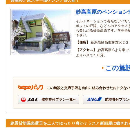
妙高杉ノ原スキー場ゲレンデ目の前！
妙高高原のペンション
イルミネーションで有名なアパリ
ポットの戸隠、などへのアクセス
も楽しめる妙高高原です。学生合
下さい。
住所
新潟県妙高市杉野沢２２
アクセス
妙高高原ICより車
よりバスで１０分。
この施
この施設と交通手段を自由に組み合わせたおトクな
航空券付プラン一覧へ
航空券付プラン
絶景貸切温泉露天を二人でゆったり爽かテラスと新部屋に癒され