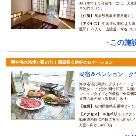
郊（車で１５分前後）には、天然
車で約３０分。
住所
鳥取県鳥取市青谷町井手
アクセス
中国道佐用IC より
区間） へ入り、山陰道・青谷IC出
この施
番神海水浴場が目の前！潮風香る絶好のロケーション
民宿＆ペンション ク
海水浴場に隣接しプライベートビ
部屋タイプは別の間付和室、洗面
ンションタイプと低価格で全室個
直営の海の家（浜茶屋）あり。
住所
新潟県柏崎市番神２－１
アクセス
JR柏崎駅よりタクシ
動車道柏崎IC柏崎港方面へ向かい1
方面へ向かい約10分