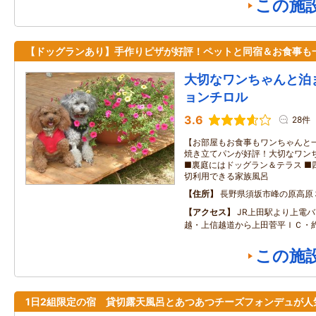
この施
【ドッグランあり】手作りピザが好評！ペットと同宿＆お食事も
大切なワンちゃんと泊
ョンチロル
3.6
28件
【お部屋もお食事もワンちゃんと一
焼き立てパンが好評！大切なワン
■裏庭にはドッグラン＆テラス ■
切利用できる家族風呂
住所
長野県須坂市峰の原高原
アクセス
JR上田駅より上電バ
越・上信越道から上田菅平ＩＣ・約
この施
1日2組限定の宿 貸切露天風呂とあつあつチーズフォンデュが人