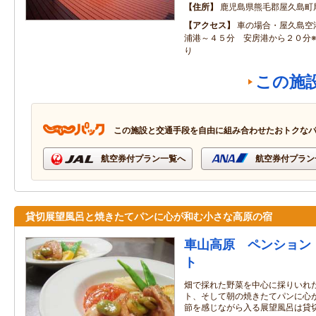
住所
鹿児島県熊毛郡屋久島町
アクセス
車の場合・屋久島空
浦港～４５分 安房港から２０分
り
この施
この施設と交通手段を自由に組み合わせたおトクな
航空券付プラン一覧へ
航空券付プラン
貸切展望風呂と焼きたてパンに心が和む小さな高原の宿
車山高原 ペンション
ト
畑で採れた野菜を中心に採りいれ
ト、そして朝の焼きたてパンに心
節を感じながら入る展望風呂は貸