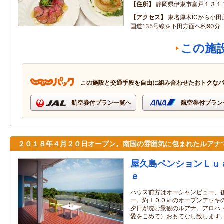
住所
静岡県伊東市富戸１３１
アクセス
東名厚木ICから小
国道135号線を下田方面へ約90分
この施
この施設と交通手段を自由に組み合わせたおトクな
航空券付プラン一覧へ
航空券付プラン
２０１８年４月２０日オープン。南国の雰囲気に包まれたルアナ
屋久島ペンションＬｕ
ｅ
ハウス前方はオーシャンビュー、
ー。約１００㎡のオープンデッキ
夕日が沈む景観のルアナ。アロハ
愛をこめて）おもてなし致します