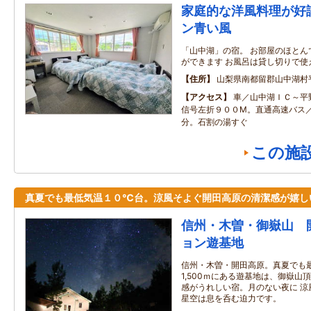
家庭的な洋風料理が好
ン青い風
「山中湖」の宿。 お部屋のほとん
ができます お風呂は貸し切りで使
住所
山梨県南都留郡山中湖村
アクセス
車／山中湖ＩＣ～平
信号左折９００M。直通高速バス
分。石割の湯すぐ
この施
真夏でも最低気温１０℃台。涼風そよぐ開田高原の清潔感が嬉し
信州・木曽・御嶽山 
ョン遊基地
信州・木曽・開田高原。真夏でも
1,500ｍにある遊基地は、御嶽山
感がうれしい宿。月のない夜に 涼
星空は息を呑む迫力です。