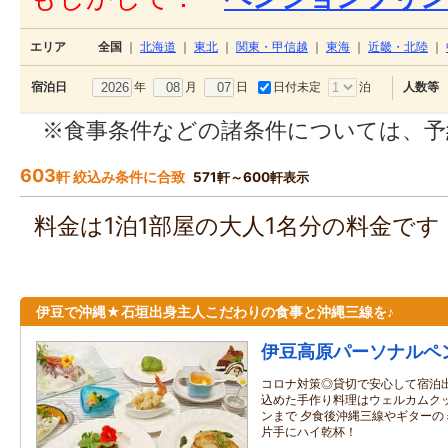
エリア
全国
｜
北海道
｜
東北
｜
関東・甲信越
｜
東海
｜
近畿・北陸
｜
年
月
日
日付未定
泊
宿泊日
人数等
※食事条件などの諸条件については、予
603
軒 絞込み条件に合致
571軒～600軒表示
料金は1泊1部屋の大人1名分の料金で
伊豆で沖縄★石垣出身主人こだわりの食事と沖縄三線を♪
伊豆高原パーソナルペ
コロナ対策◎貸切で安心して宿泊出
込めた手作り料理はウェルカムク
ンまで 夕食後沖縄三線やギターの
片手にハイ乾杯！