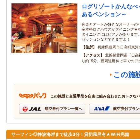
ログリゾートかんなべ
あるペンション～
音楽とアートが好きなオーナーの
産本格ログハウスがダイニング★
ダイニングにはピアノがあります
セッションなどできますよ！
住所
兵庫県豊岡市日高町東河内
アクセス
北近畿豊岡道「日高
り約15分。豊岡道延伸で車でのア
この施
この施設と交通手段を自由に組み合わせたおトクな
航空券付プラン一覧へ
航空券付プラン
サーフィン◎静波海岸まで徒歩3分！貸切風呂有★WiFi完備