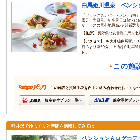
白馬姫川温泉 ペンシ
「デラックスアパートメント2棟」
露天・岩風呂、新半露天は贅沢に
かテラスの居心地最高♪信州厳選
住所
長野県北安曇郡白馬村北
アクセス
JR大糸線白馬駅よ
科ICより車60分、上信越自動車道長
分。
この施
この施設と交通手段を自由に組み合わせたおトクな
航空券付プラン一覧へ
航空券付プラン
軽井沢でゆっくりと時間を満喫してみては
ペンション＆ログコテ