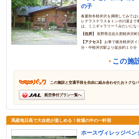
の子
春夏秋冬軽井沢を満喫してみてはい
レテラステラス＆トンボの湯まで車
は、ミニギャラリー？みたいにな
住所
長野県北佐久郡軽井沢町長
アクセス
お車で碓氷軽井沢イ
分・中軽井沢駅より徒歩約１０分
この施
この施設と交通手段を自由に組み合わせたおトクな
航空券付プラン一覧へ
馬産地日高で大自然が楽しめる！牧場の中の一軒宿
ホースヴィレッジペン