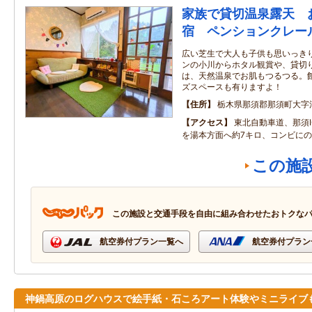
家族で貸切温泉露天 
宿 ペンションクレー
広い芝生で大人も子供も思いっき
ンの小川からホタル観賞や、貸切
は、天然温泉でお肌もつるつる。
ズスペースも有りますよ！
住所
栃木県那須郡那須町大字湯本
アクセス
東北自動車道、那須
を湯本方面へ約7キロ、コンビに
この施
この施設と交通手段を自由に組み合わせたおトクな
航空券付プラン一覧へ
航空券付プラン
神鍋高原のログハウスで絵手紙・石ころアート体験やミニライブ