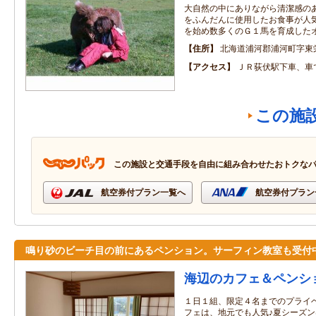
大自然の中にありながら清潔感の
をふんだんに使用したお食事が人
を始め数多くのＧ１馬を育成した
住所
北海道浦河郡浦河町字東
アクセス
ＪＲ荻伏駅下車、車
この施
この施設と交通手段を自由に組み合わせたおトクな
航空券付プラン一覧へ
航空券付プラン
鳴り砂のビーチ目の前にあるペンション。サーフィン教室も受付
海辺のカフェ＆ペンシ
１日１組、限定４名までのプライ
フェは、地元でも人気♪夏シーズ