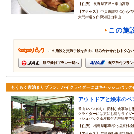
住所
長野県茅野市車山高原
アクセス
中央道諏訪ICから信
大門街道を白樺湖経由車山
この施
この施設と交通手段を自由に組み合わせたおトクな
航空券付プラン一覧へ
航空券付プラン
もくもく素泊まりプラン、バイクライダーにはキャッシュバック
アウトドアと絵本のペ
登山やバス釣りに便利な食事無し
クライダーには更にお得なライダー
ッシュバック＆屋根付き駐輪場で
住所
福島県耶麻郡北塩原村桧
アクセス
磐越自動車道猪苗代