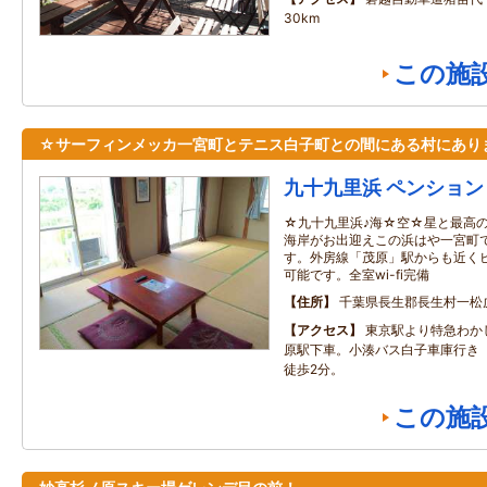
30km
この施
☆サーフィンメッカ一宮町とテニス白子町との間にある村にあり
九十九里浜 ペンション
☆九十九里浜♪海☆空☆星と最高
海岸がお出迎えこの浜はや一宮町
す。外房線「茂原」駅からも近く
可能です。全室wi-fi完備
住所
千葉県長生郡長生村一松
アクセス
東京駅より特急わか
原駅下車。小湊バス白子車庫行き
徒歩2分。
この施