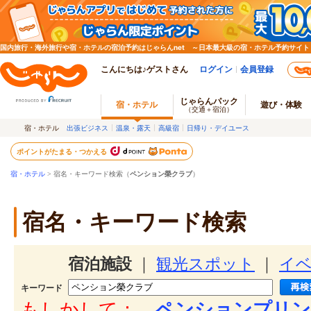
国内旅行・海外旅行や宿・ホテルの宿泊予約はじゃらんnet ～日本最大級の宿・ホテル予約サイト
こんにちは♪ゲストさん
ログイン
会員登録
じゃらんパック
宿・ホテル
遊び・体験
（交通＋宿泊）
宿・ホテル
出張ビジネス
温泉・露天
高級宿
日帰り・デイユース
ポイントがたまる・つかえる
宿・ホテル
> 宿名・キーワード検索（
ペンション榮クラブ
）
宿名・キーワード検索
宿泊施設
｜
観光スポット
｜
イ
キーワード
もしかして：
ペンションプリン