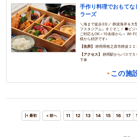
手作り料理でおもてな
ラーズ
＼海まで徒歩3分／ 静波海岸＆大
フスタジアム』すぐそこ！ ■ビジ
ご対応もOK＜10名様から＞ Wi-
様から好評です♪
住所
静岡県牧之原市静波２２
アクセス
静岡駅からバスで５
下車
この施
11
12
13
14
15
16
17
|< 最初
< 前へ