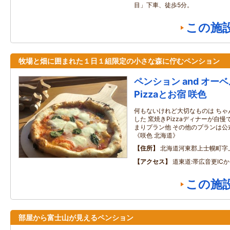
目」下車、徒歩5分。
この施
牧場と畑に囲まれた１日１組限定の小さな森に佇むペンション
ペンション and オー
Pizzaとお宿 咲色
何もないけれど大切なものは ちゃ
した 窯焼きPizzaディナーが自慢
まりプラン他 その他のプランは公
《咲色 北海道》
住所
北海道河東郡上士幌町字上
アクセス
道東道:帯広音更IC
この施
部屋から富士山が見えるペンション