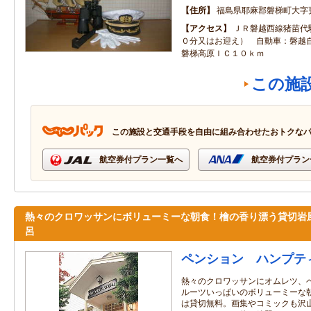
住所
福島県耶麻郡磐梯町大字
アクセス
ＪＲ磐越西線猪苗代
０分又はお迎え） 自動車：磐越
磐梯高原ＩＣ１０ｋｍ
この施
この施設と交通手段を自由に組み合わせたおトクな
航空券付プラン一覧へ
航空券付プラン
熱々のクロワッサンにボリューミーな朝食！檜の香り漂う貸切岩
呂
ペンション ハンプテ
熱々のクロワッサンにオムレツ、
ルーツいっぱいのボリューミーな
は貸切無料。画集やコミックも沢