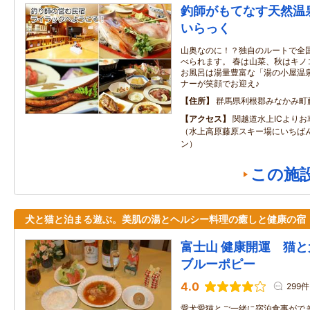
釣師がもてなす天然温
いらっく
山奥なのに！？独自のルートで全
べられます。 春は山菜、秋はキノ
お風呂は湯量豊富な「湯の小屋温泉
ナーが笑顔でお迎え♪
住所
群馬県利根郡みなかみ町
アクセス
関越道水上ICより
（水上高原藤原スキー場にいちば
ン）
この施
犬と猫と泊まる遊ぶ。美肌の湯とヘルシー料理の癒しと健康の宿
富士山 健康開運 猫と
ブルーポピー
4.0
299件
愛犬愛猫とご一緒に宿泊食事がで