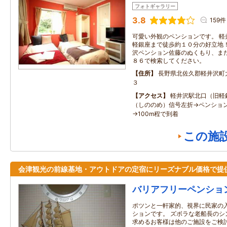
フォトギャラリー
3.8
159件
可愛い外観のペンションです。 軽
軽銀座まで徒歩約１０分の好立地！
沢ペンション佐藤のぬくもり、ま
８６で検索してください。
住所
長野県北佐久郡軽井沢町
３
アクセス
軽井沢駅北口（旧軽
（しののめ）信号左折→ペンショ
→100m程で到着
この施
会津観光の前線基地・アウトドアの定宿にリーズナブル価格で提
バリアフリーペンショ
ポツンと一軒家的、視界に民家の
ションです。 ズボラな老船長のシ
求めるお客様は他のご施設をご検