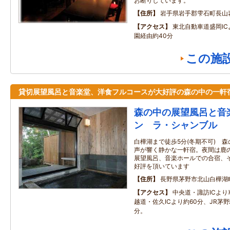
お断りしています。
住所
岩手県岩手郡雫石町長山
アクセス
東北自動車道盛岡I
園経由約40分
この施
貸切展望風呂と音楽堂、洋食フルコースが大好評の森の中の一軒
森の中の展望風呂と音
ン ラ・シャンブル
白樺湖まで徒歩5分(冬期不可) 
声が響く静かな一軒宿。夜間は鹿
展望風呂、音楽ホールでの合宿、
好評を頂いています
住所
長野県茅野市北山白樺湖
アクセス
中央道・諏訪ICより
越道・佐久ICより約60分、JR茅
分。