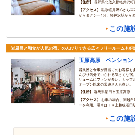
住所
長野県北佐久郡軽井沢町
アクセス
碓氷軽井沢ICから車
からタクシー4分、軽井沢駅からタ
この施
岩風呂と和食が人気の宿。のんびりできる広々フリールームも好
玉原高原 ペンション
岩風呂と食事が目当てのお客様も
んびり気分でいられる気さくな宿
リュームにファンが多い。カップ
オープン以来の常連さんも多い。
住所
群馬県沼田市玉原高原
アクセス
お車の場合、関越自
ーを利用。電車はＪＲ上越線沼田
この施