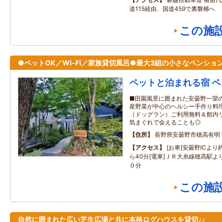
道115経由、国道459で裏磐梯へ
この施
●ペットOK／Wi-Fi／家族貸切風呂●最大3組の小さなペンショ
ペットと泊まれる宿 ペン
■田園風景に囲まれた安曇野一望の
産野菜が中心のヘルシー手作り料理
（ドッグラン）ご利用無料＆館内リ
気まぐれで会えることも◎
住所
長野県安曇野市穂高有明
アクセス
[お車]安曇野ICよ
ら40分[電車]ＪＲ大糸線穂高駅
０分
この施
自然に囲まれた広い芝生広場と共に本格ログハウスを貸切♪♪