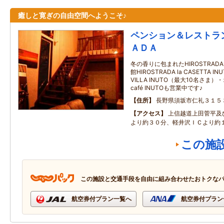
癒しと寛ぎの自由空間へようこそ♪
ペンション＆レストラ
ＡＤＡ
冬の香りに包まれたHIROSTRAD
館HIROSTRADA la CASETTA
VILLA INUTO（最大10名さ
café INUTOも営業中です♪
住所
長野県須坂市仁礼３１５
アクセス
上信越道上田菅平及
より約３０分、軽井沢ＩＣより約
この施
この施設と交通手段を自由に組み合わせたおトクな
航空券付プラン一覧へ
航空券付プラン