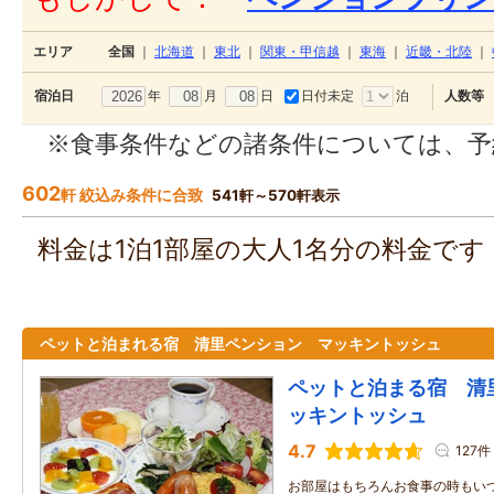
エリア
全国
｜
北海道
｜
東北
｜
関東・甲信越
｜
東海
｜
近畿・北陸
｜
年
月
日
日付未定
泊
宿泊日
人数等
※食事条件などの諸条件については、予
602
軒 絞込み条件に合致
541軒～570軒表示
料金は1泊1部屋の大人1名分の料金で
ペットと泊まれる宿 清里ペンション マッキントッシュ
ペットと泊まる宿 清
ッキントッシュ
4.7
127件
お部屋はもちろんお食事の時もい