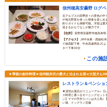
信州穂高安曇野 ログ
北アルプスの四季折々の景色の中
や地元野菜を使った朝食を楽しめ
釣りガイドも体験可能。洋室は愛
温まるおもてなしが魅力です。
住所
長野県安曇野市穂高有明
アクセス
JR中央東・西線松
て穂高駅下車、中央高速岡谷JCよ
ター下車30分
この施
★季節の創作料理★信州軽井沢の愛犬と泊まれる宿≪大型犬もO
レストラン＆ペンショ
★貸切お風呂がリニューアル♪ 【
ス料理と選べるモーニングセットを
ン】ママの手作りパンは大人気♪ 
い場、ドッグラン完備