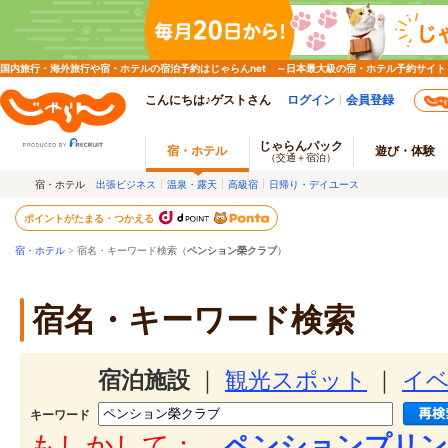
国内旅行・海外旅行や宿・ホテルの宿泊予約はじゃらんnet ～日本最大級の宿・ホテル予約サイト
こんにちは♪ゲストさん
ログイン
会員登録
じゃらんパック
宿・ホテル
遊び・体験
（交通＋宿泊）
宿・ホテル
出張ビジネス
温泉・露天
高級宿
日帰り・デイユース
ポイントがたまる・つかえる
宿・ホテル
> 宿名・キーワード検索（
ペンション榮クラブ
）
宿名・キーワード検索
宿泊施設
｜
観光スポット
｜
イ
キーワード
もしかして：
ペンションプリン