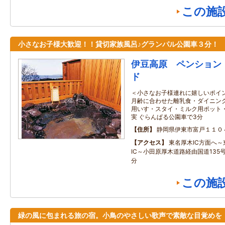
この施
小さなお子様大歓迎！！貸切家族風呂♪グランパル公園車３分！
伊豆高原 ペンション
ド
＜小さなお子様連れに嬉しいポイン
月齢に合わせた離乳食・ダイニング
用いす・スタイ・ミルク用ポット
実 ぐらんぱる公園車で3分
住所
静岡県伊東市富戸１１０
アクセス
東名厚木IC方面へ
IC～小田原厚木道路経由国道135
分
この施
緑の風に包まれる旅の宿。小鳥のやさしい歌声で素敵な目覚めを