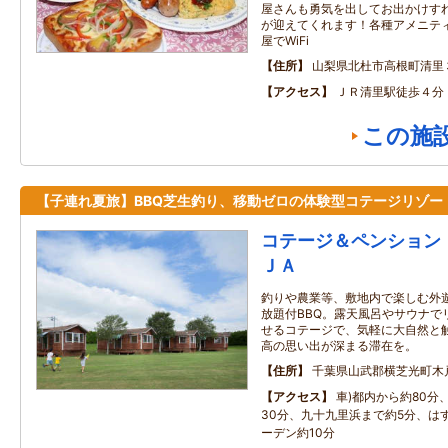
屋さんも勇気を出してお出かけす
が迎えてくれます！各種アメニテ
屋でWiFi
住所
山梨県北杜市高根町清里
アクセス
ＪＲ清里駅徒歩４分
この施
【子連れ夏旅】BBQ芝生釣り、移動ゼロの体験型コテージリゾー
コテージ＆ペンション 
ＪＡ
釣りや農業等、敷地内で楽しむ外
放題付BBQ。露天風呂やサウナで
せるコテージで、気軽に大自然と
高の思い出が深まる滞在を。
住所
千葉県山武郡横芝光町木
アクセス
車)都内から約80分
30分、九十九里浜まで約5分、は
ーデン約10分