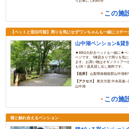
りお車にて約60分
この施
【ペットと宿泊可能】周りを気にせずワンちゃんも一緒にコテー
山中湖ペンション&貸
★BBQ大好きペットも一緒に★ペ
ージです。1棟貸きりで周りを気に
ます。お買い物はオギノストアーが
もOK！器具貸し出し無料です。
住所
山梨県南都留郡山中湖村
アクセス
東京方面 中央高速─河
山中湖
この施
猫と触れ合えるペンション