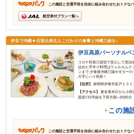
この施設と交通手段を自由に組み合わせたおトクな
航空券付プラン一覧へ
伊豆で沖縄★石垣出身主人こだわりの食事と沖縄三線を♪
伊豆高原パーソナルペ
コロナ対策◎貸切で安心して宿泊出
込めた手作り料理はウェルカムク
ンまで 夕食後沖縄三線やギターの
片手にハイ乾杯！
住所
静岡県伊東市富戸１３１
アクセス
東名厚木ICから小
国道135号線を下田方面へ約90分
この施
この施設と交通手段を自由に組み合わせたおトクな