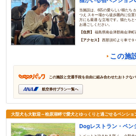
猫がいる宿ペンションGE
当施設は、6匹の愛らしい猫たち 
つえ スキー場から徒歩圏内に位置
方にも最適 な立地です。猫たちと
お過ごしください。
住所
福島県南会津郡南会津町
アクセス
西那須ICより車で９
この施
この施設と交通手段を自由に組み合わせたおトクな
航空券付プラン一覧へ
大型犬も大歓迎～桧原湖畔で愛犬とゆっくりと過ごせるペンショ
Dogレストラン・ペン
＼ペットと泊まれる宿／ 小型犬