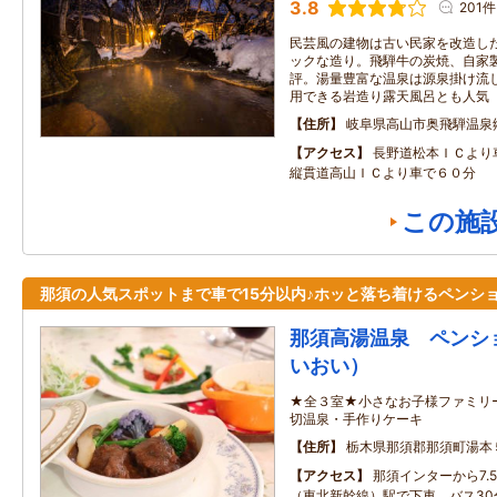
3.8
201件
民芸風の建物は古い民家を改造し
ックな造り。飛騨牛の炭焼、自家
評。湯量豊富な温泉は源泉掛け流
用できる岩造り露天風呂とも人気
住所
岐阜県高山市奥飛騨温泉
アクセス
長野道松本ＩＣより
縦貫道高山ＩＣより車で６０分
この施
那須の人気スポットまで車で15分以内♪ホッと落ち着けるペンシ
那須高湯温泉 ペンシ
いおい）
★全３室★小さなお子様ファミリ
切温泉・手作りケーキ
住所
栃木県那須郡那須町湯本
アクセス
那須インターから7.
（東北新幹線）駅で下車、バス30