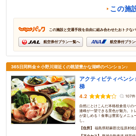
この施
この施設と交通手段を自由に組み合わせたおトクな
航空券付プラン一覧へ
航空券付プラン
365日同料金☆小野川湖近くの眺望豊かな湖畔のペンション♪
アクティビティペンシ
梯
4.2
107件
自然にとけこんだ本格校倉造りの
連峰が一望できる景色が魅力。ト
が楽しめる！食事は豊富なメニュ
し。
住所
福島県耶麻郡北塩原村桧
アクセス
磐越自動車道 猪苗