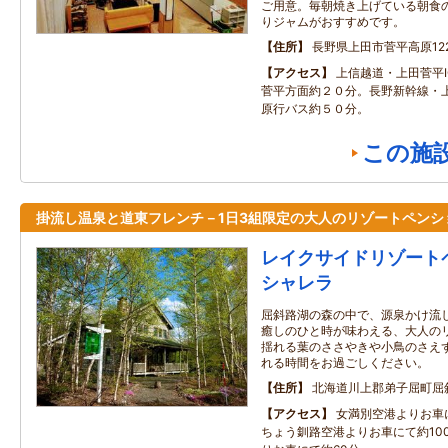
ご用意。毎朝焼き上げている朝食
りジャムがおすすめです。
住所
長野県上田市菅平高原1223
アクセス
上信越道・上田菅平I
菅平方面約２０分。長野新幹線・
原行バス約５０分。
この施
掛流し温泉と道東フレンチ－1日3組限定の大人のリゾートペンシ
レイクサイドリゾート
シャレラ
屈斜路湖の森の中で、源泉かけ流
癒しのひと時が味わえる、大人の
揺れる葉のささやきや小鳥のさえ
れる時間をお過ごしください。
住所
北海道川上郡弟子屈町屈
アクセス
女満別空港よりお車
ちょう釧路空港よりお車にて約10