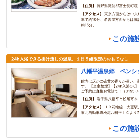
住所
長野県諏訪郡富士見町境
アクセス
東京方面からは中央
車で約10分、名古屋方面からは諏
約15分。
この施
24h入浴できる掛け流しの温泉。１日５組限定のおもてなし
八幡平温泉郷 ペンシ
館内は仄かに硫黄の香りが漂い、
す。 【全室禁煙】【24h入浴OK
ご予約は直接お電話で！（0195-78
住所
岩手県八幡平市松尾寄木
アクセス
ＪＲ花輪線 大更駅
東北自動車道松尾八幡平ＩＣより
この施