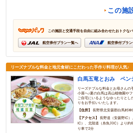
この施
この施設と交通手段を自由に組み合わせたおトクな
航空券付プラン一覧へ
航空券付プラン
リーズナブルな料金と地元食材にこだわった手作り料理が人気♪
白馬五竜とおみ ペン
リーズナブルな料金とお母さんの
小屋へ♪夏の白馬は高山植物園やフ
ご自宅にいるようなゆったりとし
りをお手伝いいたします。
住所
長野県北安曇郡白馬村神
アクセス
長野道（安曇野IC
IC）、北陸道（糸魚川IC）より約60
り車で2分