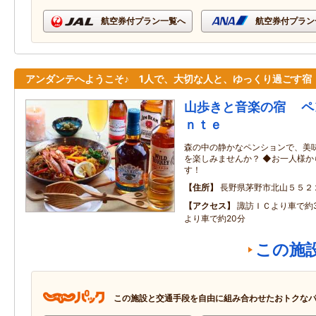
航空券付プラン一覧へ
航空券付プラン
アンダンテへようこそ♪ 1人で、大切な人と、ゆっくり過ごす宿
山歩きと音楽の宿 ペ
ｎｔｅ
森の中の静かなペンションで、美
を楽しみませんか？ ◆お一人様
す！
住所
長野県茅野市北山５５２
アクセス
諏訪ＩＣより車で約
より車で約20分
この施
この施設と交通手段を自由に組み合わせたおトクな