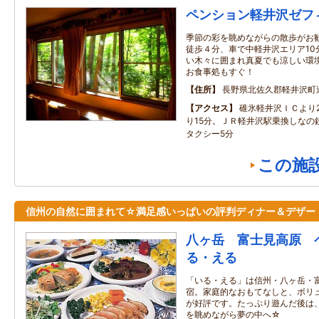
ペンション軽井沢ゼフ
季節の彩を眺めながらの散歩がお
徒歩４分、車で中軽井沢エリア10
い木々に囲まれ真夏でも涼しい環
お食事処もすぐ！
住所
長野県北佐久郡軽井沢町
アクセス
碓氷軽井沢ＩＣより
り15分。ＪＲ軽井沢駅乗換しなの
タクシー5分
この施
信州の自然に囲まれて☆満足感いっぱいの評判ディナー＆デザー
八ヶ岳 富士見高原 
る・える
「いる・える」は信州・八ヶ岳・
宿。家庭的なおもてなしと、ボリ
が好評です。たっぷり遊んだ後は
を眺めながら夢の中へ☆