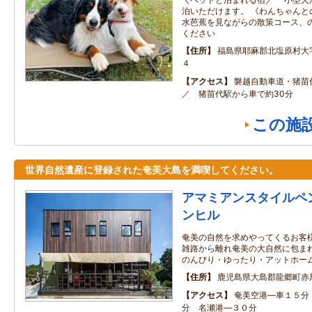
泊いただけます。 《わんちゃんと
水芭蕉を見ながらの散策コース、
ください
住所
福島県耶麻郡北塩原村大
４
アクセス
磐越自動車道・猪苗
／ 猪苗代駅から車で約30分
この施
世界自然遺産に登録された奄美大島を満喫してください。
アマミアンスタイルペ
ンヒル
奄美の自然を求めやってくるお客様
雑路から離れ奄美の大自然に包ま
のんびり・ゆったり・アットホー
住所
鹿児島県大島郡龍郷町赤
アクセス
奄美空港―車１５分
分 名瀬港―３０分