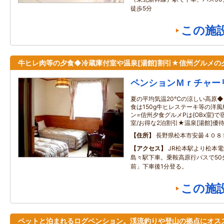
徒歩5分
この施
牛ヒレ肉等の夕食◆冷蔵庫付室や温泉[湯館]割引★信州グルメの
ペンションＭｒチャー
夏の平均気温20℃の涼しい高原◆
食は150g牛ヒレステーキ等の洋
ン=信州夕食グルメPは{OBx室}
室/お得な2泊割引★温泉[湯館]優
住所
長野県松本市安曇４０８
アクセス
JR松本駅より松本
島々駅下車。乗鞍高原行バスで50
前」下車後1分登る。
この施
ペットと泊まれるログペンション。渓流釣りや登山の拠点にオス