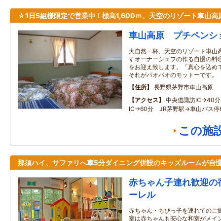
☆1日5組様限定で営業中！標高1,600ｍ、天空のリゾート車山高
車山高原 プチペンシ
大自然一杯、天空のリゾート車山
すオーナーシェフの作る自慢の料
をお迎え致します。「真心を込め
それがパオパオのモットーです。
住所
長野県茅野市車山高原
アクセス
中央道諏訪IC→40
IC→60分 JR茅野駅→車山バス停
この施
那須ハイ、サファリへ車5分ダイニング併設のキッズルームが自
赤ちゃん子連れ歓迎の
ーレル
赤ちゃん・ちびっ子を連れてのご
室は赤ちゃんも安心な和室がメイン