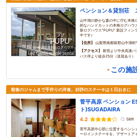
ペンション＆貸別荘 
山中湖の静かな森の中に佇む本格ロ
的なハンドカットの本格ログハウス”P
新ログハウス"PUPU" 新設フィ
中です♪
住所
山梨県南都留郡山中湖村
アクセス
新宿より中央高速バ
バス停より徒歩25分（送迎あり）
この施
朝食のジャムまで手作りの洋食。好評のステーキは１日おきに
菅平高原 ペンション E
ト)SUGADAIRA
4.2
58件
菅平高原中心部に位置するペンシ
ーロインステーキを。デザートア