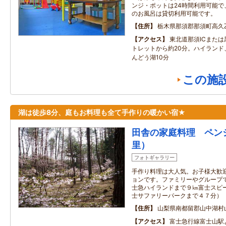
ンジ・ポットは24時間利用可能で
のお風呂は貸切利用可能です。
住所
栃木県那須郡那須町高久乙1
アクセス
東北道那須ICまたは
トレットから約20分。ハイランド
んどう湖10分
この施
湖は徒歩8分、庭もお料理も全て手作りの暖かい宿★
田舎の家庭料理 ペンショ
里）
フォトギャラリー
手作り料理は大人気。お子様大歓
ョンです。ファミリーやグループ
士急ハイランドまで９㎞富士スピ
士サファリーパークまで４７分）
住所
山梨県南都留郡山中湖村山中
アクセス
富士急行線富士山駅