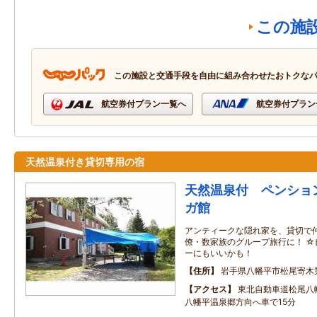
この施
この施設と交通手段を自由に組み合わせたおトクな
航空券付プラン一覧へ
航空券付プラン
天然温泉付き貸切専用の宿
天然温泉付 ペンショ
ガ館
アンティークな隠れ家を、貸切で仲
僚・数家族のグループ旅行に！ 
ーにもいいかも！
住所
岩手県八幡平市松尾寄木
アクセス
東北自動車道松尾八
八幡平温泉郷方向へ車で15分