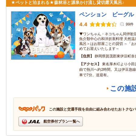
★ペットと泊まれる★森林浴と源泉かけ流し貸切露天風呂♪
ペンション ビーグル
4.4
99件
▼ワンちゃん・ネコちゃん同伴歓迎
魚介類中心の和洋折衷料理 天然温
風呂＞はお部屋ごとの貸切 ～「お
めてお迎えいたします～
住所
静岡県賀茂郡東伊豆町奈
アクセス
東名厚木ICより小田
由で熱川へ約2時間。又は伊豆急
車で7分。送迎有。
この施
この施設と交通手段を自由に組み合わせたおトクな
航空券付プラン一覧へ