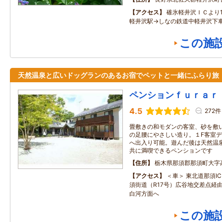
アクセス
碓氷軽井沢ＩＣより
軽井沢駅→しなの鉄道中軽井沢下車
この施
天然温泉と広いドッグランのあるお宿でペットと一緒にふらり旅
ペンションｆｕｒａｒ
4.5
272件
畳敷きの和モダンの客室、砂を敷
の足腰にやさしい造り。１F客室
へ出入り可能。遊んだ後は天然温
共に満喫できるペンションです
住所
栃木県那須郡那須町大字
アクセス
＜車＞ 東北道那須I
須街道（R17号）広谷地交差点経由
白河方面へ
この施