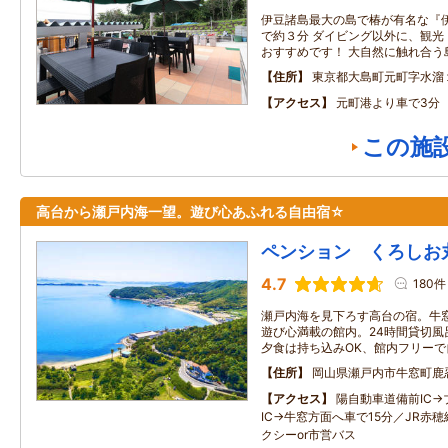
伊豆諸島最大の島で椿が有名な『
で約３分 ダイビング以外に、観光
おすすめです！ 大自然に触れ合う
住所
東京都大島町元町字水溜
アクセス
元町港より車で3分
この施
高台から瀬戸内海一望。遊び心あふれる自由宿☆
ペンション くろしお
4.7
180件
瀬戸内海を見下ろす高台の宿。牛
遊び心満載の館内。24時間貸切風
夕食は持ち込みOK、館内フリー
住所
岡山県瀬戸内市牛窓町鹿忍
アクセス
陽自動車道備前IC
IC→牛窓方面へ車で15分／JR赤
クシーor市営バス