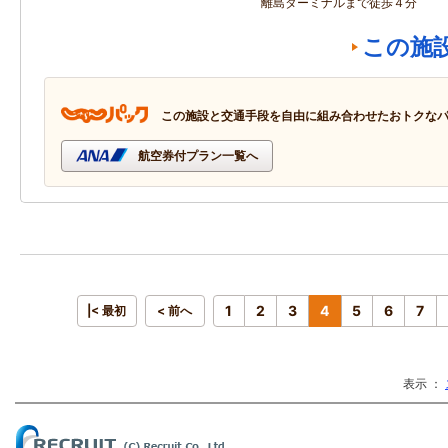
離島ターミナルまで徒歩４分
この施
この施設と交通手段を自由に組み合わせたおトクな
航空券付プラン一覧へ
1
2
3
4
5
6
7
|< 最初
< 前へ
表示 ：