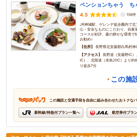
ペンションちゃう ち
4.5
156件
JR神城駅、ゲレンデ徒歩圏内で北
心・安全なものにこだわり、自家菜
コースが好評、森の静かな環境で
お勧め♪
住所
長野県北安曇郡白馬村神
アクセス
長野道（安曇野IC
IC）、北陸道（糸魚川IC）より約60
り徒歩7分
この施
この施設と交通手段を自由に組み合わせたおトクな
新幹線/特急付プラン一覧へ
航空券付プラ