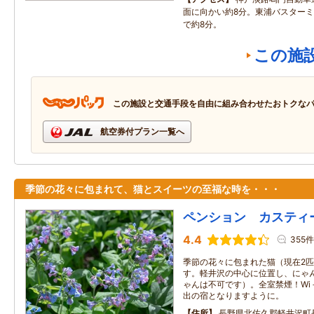
面に向かい約8分。東浦バスター
で約8分。
この施
この施設と交通手段を自由に組み合わせたおトクな
航空券付プラン一覧へ
季節の花々に包まれて、猫とスイーツの至福な時を・・・
ペンション カスティ
4.4
355件
季節の花々に包まれた猫（現在2
す。軽井沢の中心に位置し、にゃ
ゃんは不可です）。全室禁煙！Wi
出の宿となりますように。
住所
長野県北佐久郡軽井沢町