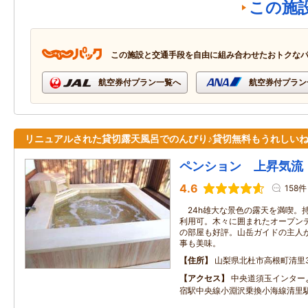
この施
この施設と交通手段を自由に組み合わせたおトクな
航空券付プラン一覧へ
航空券付プラン
リニュアルされた貸切露天風呂でのんびり♪貸切無料もうれしい
ペンション 上昇気流
4.6
158件
24h雄大な景色の露天を満喫。
利用可。木々に囲まれたオープン
の部屋も好評。山岳ガイドの主人
事も美味。
住所
山梨県北杜市高根町清里35
アクセス
中央道須玉インター
宿駅中央線小淵沢乗換小海線清里