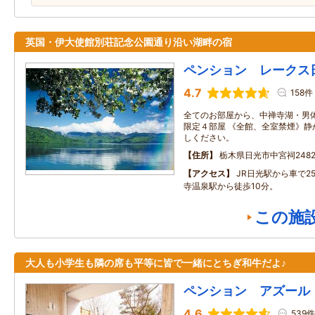
英国・伊大使館別荘記念公園通り沿い湖畔の宿
ペンション レークス
4.7
158件
全てのお部屋から、中禅寺湖・男
限定４部屋 《全館、全室禁煙》静
しください。
住所
栃木県日光市中宮祠2482
アクセス
JR日光駅から車で2
寺温泉駅から徒歩10分。
この施
大人も小学生も隣の席も平等に皆で一緒にとちぎ和牛だよ♪
ペンション アズール
4.6
539件