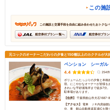
この施
この施設と交通手段を自由に組み合わせたおトクな
航空券付プラン一覧へ
航空券付プラン
元コックのオーナーこだわりの夕食と150種以上のカクテルが大
ペンション シーガル
4.4
254件
ボリュームたっぷりの夕食と本格
宿。にこやかなオーナーが皆様を
きれいな平砂浦海岸まで徒歩7分。
駐車場があります。
住所
千葉県館山市犬石1687-8
アクセス
電車 ＪＲ内房線館
分、車 館山自動車道富浦ICを降