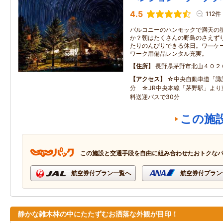
4.5
112件
バルコニーのハンモックで満天の
か？朝はたくさんの野鳥のさえず
たりのんびりできる休日。ワ―ケ
ワーク用備品レンタル充実。
住所
長野県茅野市北山４０２
アクセス
☆中央自動車道「諏訪
分 ☆JR中央本線「茅野駅」より
料送迎バスで30分
この施
この施設と交通手段を自由に組み合わせたおトクな
航空券付プラン一覧へ
航空券付プラン
静かな雑木林の中にたたずむお洒落な外観が目印！