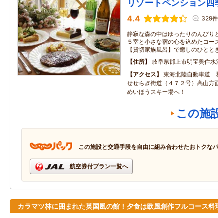
リゾートペンション四
4.4
329件
静寂な森の中はゆったりのんびり
５室と小さな宿の心を込めたコー
【貸切家族風呂】で癒しのひとと
住所
岐阜県郡上市明宝奥住水
アクセス
東海北陸自動車道 
せせらぎ街道（４７２号）高山
めいほうスキー場へ！
この施
この施設と交通手段を自由に組み合わせたおトクな
航空券付プラン一覧へ
カラマツ林に囲まれた英国風の館！夕食は欧風創作フルコース料