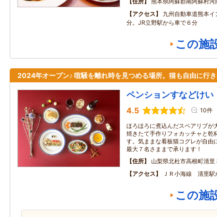
住所
熊本県阿蘇郡南阿蘇村河
アクセス
九州自動車道熊本イ
分。JR立野駅から車で６分
この施
2024年オープン♪ 喧騒を離れ時を見つめる場所。猫も自由に行
ペンションすなどけい
4.5
10件
ほろほろに煮込んだスペアリブが
焼きたて手作りフォカッチャと乾
す。気ままな看板猫コグレが自由
最大７名さままで承ります！
住所
山梨県北杜市高根町清里
アクセス
ＪＲ小海線 清里駅
この施