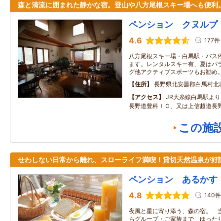
森と清流に囲まれた静かな宿。登山や八方尾根スキー場へも便利
ペンション クヌルプ
4.6
177件
八方尾根スキー場・白馬駅・バス
ます。レンタルスキー有、夏はパ
グ他アクティブスポーツもお勧め
住所
長野県北安曇郡白馬村北
アクセス
JR大糸線白馬駅よ
長野道豊科ＩＣ、又は上信越道長野
この施
せわしない日常から離れ、スローライフ満喫！貸切天然温泉が好
ペンション あるかす
4.8
140件
夜風と星に寄り添う、森の宿。 当
らグループ・ご家族まで、ゆった