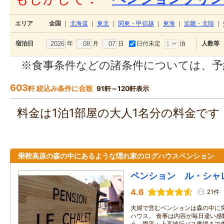
エリア
全国
｜
北海道
｜
東北
｜
関東・甲信越
｜
東海
｜
近畿・北陸
｜
年
月
日
日付未定
泊
宿泊日
人数等
※食事条件などの諸条件については、予
603
軒 絞込み条件に合致
91軒～120軒表示
料金は1泊1部屋の大人1名分の料金で
乗鞍高原の森の中にあるような隠れ家のログハウスペンション
ペンション ル・シャ
4.6
21件
夫婦で営むペンションは森の中に
ハウス。 食事は内容が毎日違い感
う。畳平・上高地行バス乗場まで