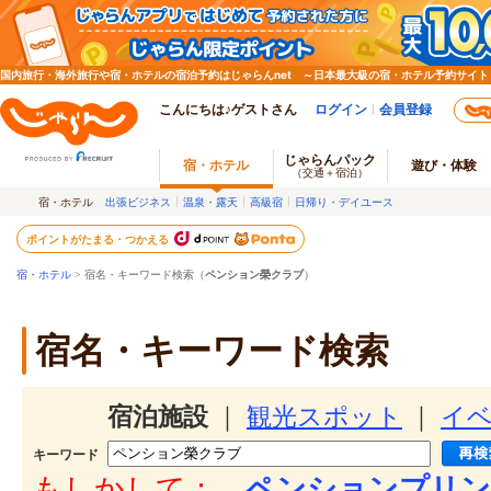
国内旅行・海外旅行や宿・ホテルの宿泊予約はじゃらんnet ～日本最大級の宿・ホテル予約サイト
こんにちは♪ゲストさん
ログイン
会員登録
じゃらんパック
宿・ホテル
遊び・体験
（交通＋宿泊）
宿・ホテル
出張ビジネス
温泉・露天
高級宿
日帰り・デイユース
ポイントがたまる・つかえる
宿・ホテル
> 宿名・キーワード検索（
ペンション榮クラブ
）
宿名・キーワード検索
宿泊施設
｜
観光スポット
｜
イ
キーワード
もしかして：
ペンションプリン