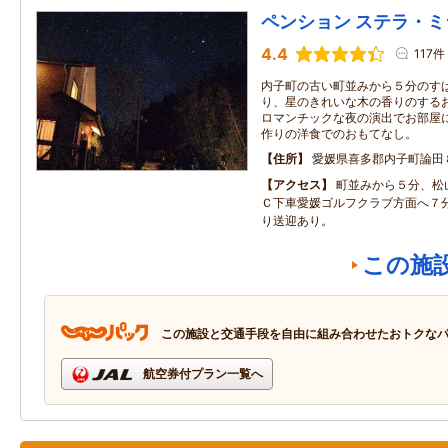
ペンション ステラ・ミ
4.4
117件
内子町の古い町並みから５分のす
り、星のきれいな木の香りのする
ロマンチックな夜の演出でお部屋
作りの洋食でのおもてなし。
住所
愛媛県喜多郡内子町論田
アクセス
町並みから５分、松
Ｃ下車愛媛ゴルフクラブ方面へ７
り送迎あり。
この施
この施設と交通手段を自由に組み合わせたおトクな
航空券付プラン一覧へ