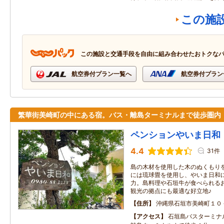
この施
この施設と交通手段を自由に組み合わせたおトクな
航空券付プラン一覧へ
航空券付プラン
繁華街美崎町の中にある宿。バス・離島ターミナルまで徒歩圏内
ペンションやいま日和
4.4
31件
島の木材を使用した木のぬくもり
には琉球畳を使用し、やいま日和
力。島料理や石垣牛が食べられる
観光の拠点にも最適な好立地♪
住所
沖縄県石垣市美崎町１０
アクセス
石垣島バスターミナ