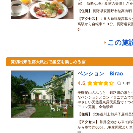
泉)！ 新鮮な地元食材の美味しさ
住所
長野県安曇野市穂高有明
アクセス
ＪＲ大糸線穂高駅タ
高駅から自転車５０分。長野道安曇
分
この施
貸切出来る露天風呂で星空を楽しめる宿
ペンション Birao
4.5
13件
美羅尾山のふもと 釧路川のほと
なペンションとコンドミニアムです
やさしい天然温泉露天風呂でくつろ
アコン完備、全館禁煙
住所
北海道川上郡弟子屈町美里
アクセス
釧路空港から車で約
から車で約60分。JR摩周駅より
談）。