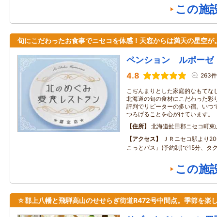
この施
旬にこだわったお食事でニセコを体感！天窓からは満天の星空が
ペンション ルポーゼ
4.8
263件
こぢんまりとした家庭的なもてな
北海道の旬の食材にこだわった彩
評判でリピーターの多い宿。いつ
つろげることを心がけています。
住所
北海道虻田郡ニセコ町東
アクセス
ＪＲニセコ駅より2
こっとバス」(予約制)で15分、タ
この施
☆郡上八幡と飛騨高山のせせらぎ街道R472号中間点。季節を楽