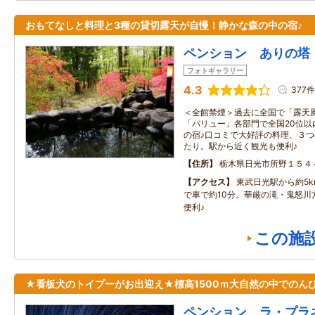
おもてなしと料理と3種の貸切露天が自慢！静かな森の中の宿♪
ペンション ありの塔
フォトギャラリー
4.3
377件
＜全館禁煙＞過去に全国で「露天
「バリュー」各部門で全国20位以
の宿♪口コミで大好評の料理、３
たり。駅から近く観光も便利♪
住所
栃木県日光市所野１５４
アクセス
東武日光駅から約5
で車で約10分。華厳の滝・鬼怒川
便利♪
この施
★看板犬のトイプーがお出迎え★標高1500ｍ大自然の中でのんび
ペンション ラ・プラ