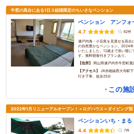
牛窓の高台にある1日３組様限定のちいさなペンション
ペンション アンフォ
4.7
62件
瀬戸内海・小豆島を見渡せる高台
の自然豊かなペンション。2024
いたしました。12歳まで添い寝に
す。無料朝食付きプランあり。
住所
岡山県瀬戸内市牛窓町鹿
アクセス
JR赤穂線西大寺駅
行き下車、徒歩25分
この施
2022年1月リニューアルオープン！＜ログハウス＞ダイビング宿
ペンションいち・まる
4.4
7件