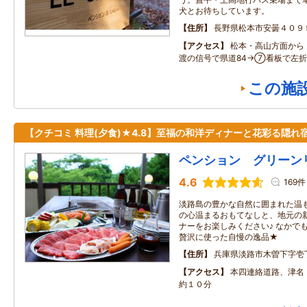
犬とお待ちしています。
住所
長野県松本市安曇４０９
アクセス
松本・高山方面から 
渡の信号で県道84→⑦看板で左折
この施
【クチコミ 料理(夕食)★4.8】至福の和洋ディナーと花彩る隠れ
ペンション グリーン
4.6
169件
淡路島の豊かな自然に囲まれた温
の心温まるおもてなしと、地元の
ナーをお楽しみください♪ なかで
贅沢に使った自慢の逸品★
住所
兵庫県淡路市木曽下字壱
アクセス
本四連絡道路、津名・
約１０分