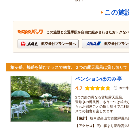
この施
この施設と交通手段を自由に組み合わせたおトクな
航空券付プラン一覧へ
航空券付プラン
槍ヶ岳、焼岳を望むテラスで朝食。２つの露天風呂は貸し切りで
ペンションほのみ亭
4.7
365件
2つの趣の異なる貸切露天風呂。
畳敷きの樽風呂。もう一つは雄大
らもお部屋ごとの貸し切りでご利
スでの朝食も楽しめます
住所
岐阜県高山市奥飛騨温泉
アクセス
高山駅より新穂高温