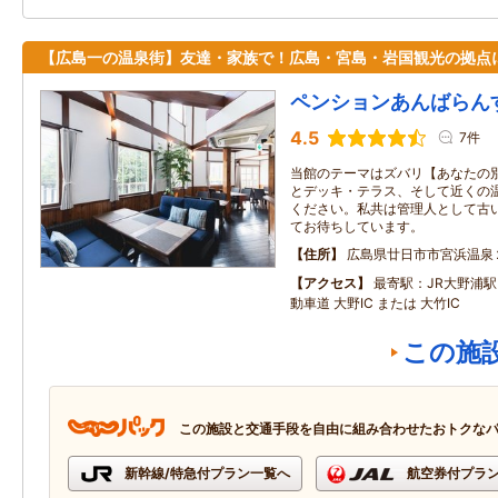
【広島一の温泉街】友達・家族で！広島・宮島・岩国観光の拠点
ペンションあんばらん
4.5
7件
当館のテーマはズバリ【あなたの別
とデッキ・テラス、そして近くの
ください。私共は管理人として古
てお待ちしています。
住所
広島県廿日市市宮浜温泉
アクセス
最寄駅：JR大野浦駅
動車道 大野IC または 大竹IC
この施
この施設と交通手段を自由に組み合わせたおトクな
新幹線/特急付プラン一覧へ
航空券付プラ