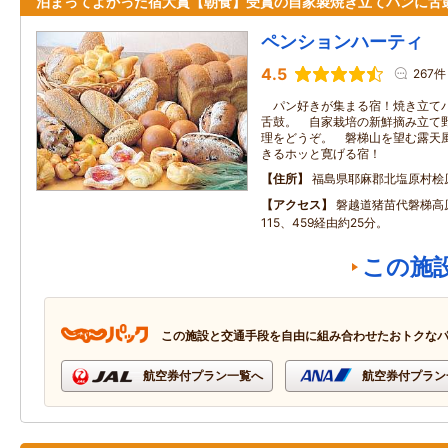
泊まってよかった宿大賞【朝食】受賞の自家製焼き立てパンに舌
ペンションハーティ
4.5
267件
パン好きが集まる宿！焼き立てパ
舌鼓。 自家栽培の新鮮摘み立て
理をどうぞ。 磐梯山を望む露天
きるホッと寛げる宿！
住所
福島県耶麻郡北塩原村桧原字
アクセス
磐越道猪苗代磐梯高
115、459経由約25分。
この施
この施設と交通手段を自由に組み合わせたおトクな
航空券付プラン一覧へ
航空券付プラン