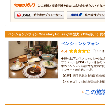
この施設と交通手段を自由に組み合わせたおトクな
航空券付プラン一覧へ
航空券付プラン
ペンションシフォン One story House 小中型犬（15kg以下）同
ペンションシフォン
4.4
131件
●15kg以下のワンちゃんと一緒
ブラドールもOK● ペット連れの
中のペンション♪前沢牛を贅沢に
ォンケーキは自信の一品。
住所
岩手県北上市和賀町岩崎
アクセス
JR東北新幹線北上駅
この施