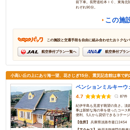
前下車。長野道松本ＩＣ、東海北陸
れぞれ90分。
この施
この施設と交通手段を自由に組み合わせたおトクな
航空券付プラン一覧へ
航空券付プラン
小高い丘の上にあり海一望、花さじぎ15分、震災記念館は車で約
ペンションミルキーウ
4.7
87件
紀伊半島も見渡す眺望の良さ。淡
事は新鮮な海の幸を使ったコース
便利、5人から貸切できるコテー
住所
兵庫県淡路市釜口2454
アクセス
神戸淡路鳴門自動車