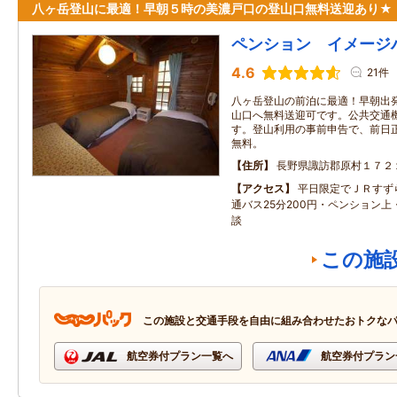
八ヶ岳登山に最適！早朝５時の美濃戸口の登山口無料送迎あり★
ペンション イメージ
4.6
21件
八ヶ岳登山の前泊に最適！早朝出
山口へ無料送迎可です。公共交通
す。登山利用の事前申告で、前日
無料。
住所
長野県諏訪郡原村１７２
アクセス
平日限定でＪＲすず
通バス25分200円・ペンション
談
この施
この施設と交通手段を自由に組み合わせたおトクな
航空券付プラン一覧へ
航空券付プラン