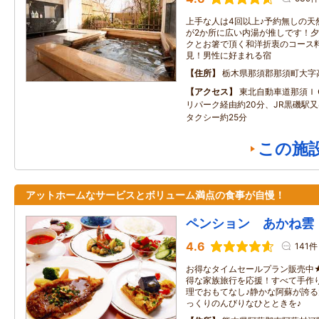
上手な人は4回以上♪予約無しの天
が2か所に広い内湯が推しです！
クとお箸で頂く和洋折衷のコース
見！男性に好まれる宿
住所
栃木県那須郡那須町大字
アクセス
東北自動車道那須Ｉ
リパーク経由約20分、JR黒磯駅
タクシー約25分
この施
アットホームなサービスとボリューム満点の食事が自慢！
ペンション あかね雲
4.6
141件
お得なタイムセールプラン販売中
得な家族旅行を応援！すべて手作
理でおもてなし♪静かな阿蘇が誇
っくりのんびりなひとときを♪