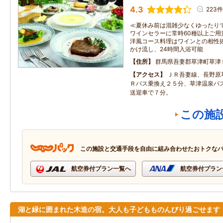
4.3
223件
≪夏休み前は混雑少なくゆったり
ワインセラーに常時60種以上ご用
洋風コース料理はワインとの相性
かけ流し、24時間入浴可能
住所
群馬県吾妻郡草津町草津
アクセス
ＪＲ吾妻線、長野原
Ｒバス乗換え２５分、草津温泉バ
送迎車で７分。
この施
この施設と交通手段を自由に組み合わせたおトクな
航空券付プラン一覧へ
航空券付プラン
湖と緑に囲まれた木造の宿。大人も子どもものんびり過ごせます