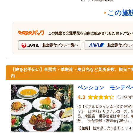
この施
この施設と交通手段を自由に組み合わせたおトクな
航空券付プラン一覧へ
航空券付プラン
【旅をお手伝い】東照宮・華厳滝・奥日光など見所多数。観光ご
内
ペンション モンテベ
4.3
348
◎【ダブル＆ツイン＆～５名洋室
ィナーは評判オリジナルコース。
呂。東照宮・世界遺産は車５分。
数。『全館禁煙：喫煙者お断り』
住所
栃木県日光市所野１５４