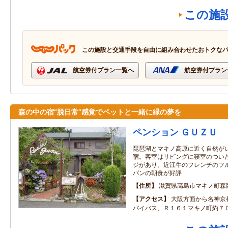
この施
この施設と交通手段を自由に組み合わせたおトクな
航空券付プラン一覧へ
航空券付プラン
森の中の宿“脱日常”感覚でペットと一緒に緑の夢を
ペンション ＧＵＺＵ
琵琶湖とマキノ高原に近く自然が
宿。客室はリビングに寝室のつい
ジがあり、近江牛のフレンチのフ
パンの朝食が好評
住所
滋賀県高島市マキノ町森
アクセス
大阪方面から名神京
バイバス、Ｒ１６１マキノ町約７