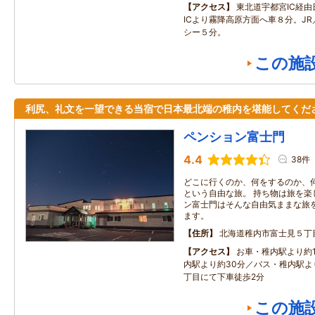
アクセス
東北道宇都宮IC経
ICより霧降高原方面へ車８分。J
シー５分。
この施
利尻、礼文を一望できる当宿で日本最北端の稚内を堪能してくだ
ペンション富士門
4.4
38件
どこに行くのか、何をするのか、
という自由な旅。 持ち物は旅を楽
ン富士門はそんな自由気ままな旅
ます。
住所
北海道稚内市富士見５丁
アクセス
お車・稚内駅より約
内駅より約30分／バス・稚内駅より
丁目にて下車徒歩2分
この施