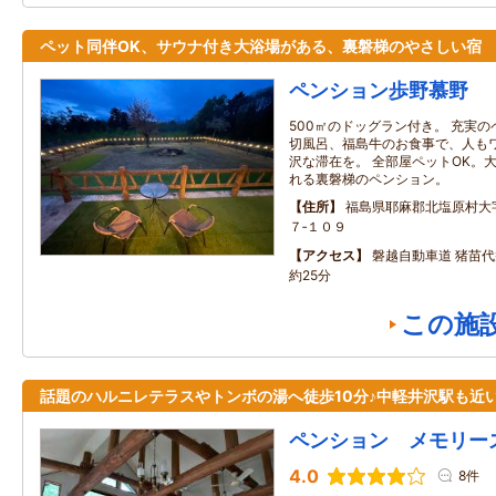
ペット同伴OK、サウナ付き大浴場がある、裏磐梯のやさしい宿
ペンション歩野慕野
500㎡のドッグラン付き。 充実
切風呂、福島牛のお食事で、人も
沢な滞在を。 全部屋ペットOK。
れる裏磐梯のペンション。
住所
福島県耶麻郡北塩原村大
７‐１０９
アクセス
磐越自動車道 猪苗代
約25分
この施
話題のハルニレテラスやトンボの湯へ徒歩10分♪中軽井沢駅も近
ペンション メモリー
4.0
8件