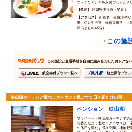
すらぐひとときをお過ごしくださ
住所
静岡県伊豆市上船原１１
アクセス
新東名 長泉沼津I
道～伊豆中央道～修善寺道路 土肥
津ICより約45分）
この施
この施設と交通手段を自由に組み合わせたおトクな
航空券付プラン一覧へ
航空券付プラン
映山湖ガーデンと離れログハウスで過ごす１日４組だけの宿
ペンション 映山湖
プライベート映山湖ガーデンでの
の香ただよう北欧ログハウスは日
の休日を満たす滞在空間。地物野