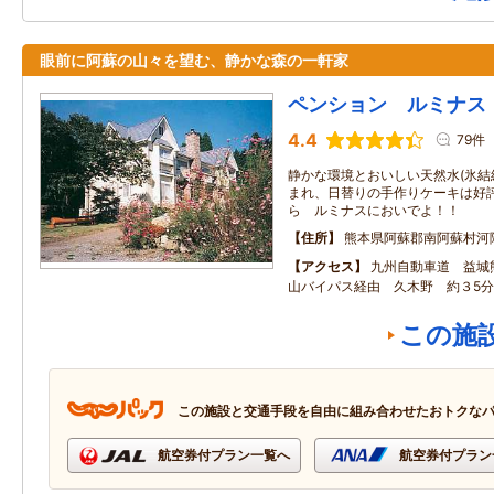
眼前に阿蘇の山々を望む、静かな森の一軒家
ペンション ルミナス
4.4
79件
静かな環境とおいしい天然水(氷
まれ、日替りの手作りケーキは好評
ら ルミナスにおいでよ！！
住所
熊本県阿蘇郡南阿蘇村河陰4
アクセス
九州自動車道 益城
山バイパス経由 久木野 約３5分
この施
この施設と交通手段を自由に組み合わせたおトクな
航空券付プラン一覧へ
航空券付プラン