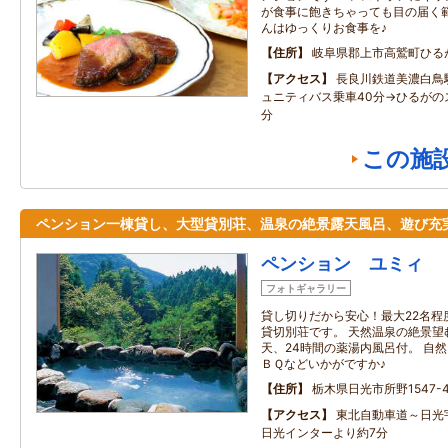
が食事に飽きちゃっても目の届く範
んはゆっくりお食事を♪
住所
岐阜県郡上市高鷲町ひる
アクセス
長良川鉄道美濃白鳥
ュニティバス乗車40分→ひるがの
分
この施
ペンション一棟貸し、大型貸別荘、温泉の絶景露天風呂、遊び充
ペンション ユミィ
フォトギャラリー
貸し切りだから安心！最大22名程
貸切別荘です。 天然温泉の絶景望
天、24時間の薬湯内風呂付。 自
ＢＱなどいかがですか♪
住所
栃木県日光市所野1547-4
アクセス
東北自動車道～日光
日光インターより約7分