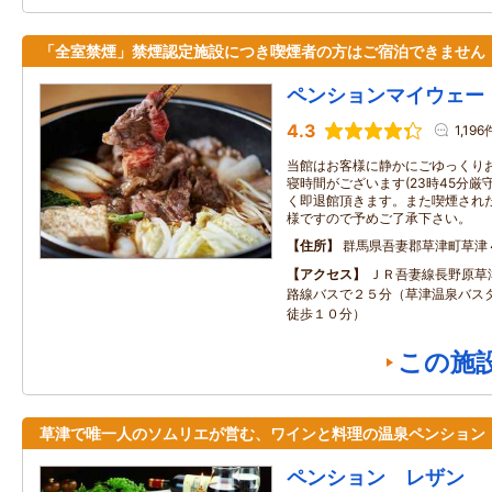
「全室禁煙」禁煙認定施設につき喫煙者の方はご宿泊できません
ペンションマイウェー
4.3
1,196
当館はお客様に静かにごゆっくり
寝時間がございます(23時45分厳
く即退館頂きます。また喫煙された
様ですので予めご了承下さい。
住所
群馬県吾妻郡草津町草津
アクセス
ＪＲ吾妻線長野原草
路線バスで２５分（草津温泉バス
徒歩１０分）
この施
草津で唯一人のソムリエが営む、ワインと料理の温泉ペンション
ペンション レザン