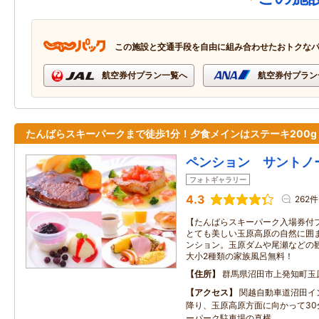
この施設と交通手段を自由に組み合わせたおトクな
航空券付プラン一覧へ
航空券付プラン
たんばらスキーパークまで徒歩1分！夕食メインはステーキ200g
ペンション サントノ
フォトギャラリー
4.3
262件
【たんばらスキーパーク入場券付
とても美しい玉原高原の自然に囲
ンション。玉原ダムや尾瀬などの観
大小2種類の家族風呂無料！
住所
群馬県沼田市上発知町玉
アクセス
関越自動車道沼田イ
降り、玉原高原方面に向かって30
ーパーク駐車場の真横