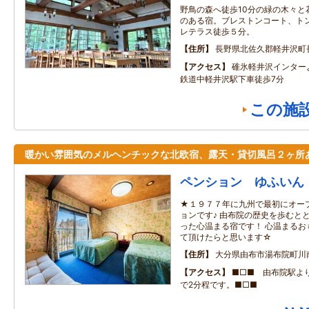
野鳥の森へ徒歩10分の緑の木々と
のある宿。ブレストンコート、トン
レテラス徒歩５分。
住所
長野県北佐久郡軽井沢町
アクセス
碓氷軽井沢インター
鉄道中軽井沢駅下車徒歩7分
この施
暖かい雰囲気のメルヘンチックな北欧宿、露天・貸切風呂２ヶ所
ペンション ゆふいん
★１９７７年に九州で最初にオー
ョンです♪ 由布院の歴史を歩むと
った心温まる宿です！ 心温まるお
て頂けたらと思います☆
住所
大分県由布市湯布院町川
アクセス
■□■ 由布院駅よ
で2分程です。■□■