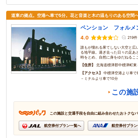
道東の拠点。空港へ車で5分。花と音楽と木の温もりのある空間
ペンション フォルメ
4.0
219件
誰もが憧れる果てしない大空と広
る地平線。過ぎ去った日々の足あ
時をとめ、自然に身をゆだねるこ
住所
北海道標津郡中標津町東
アクセス
中標津空港より車で
－ミナルより車で10分
この施
この施設と交通手段を自由に組み合わせたおトクな
航空券付プラン一覧へ
航空券付プラン