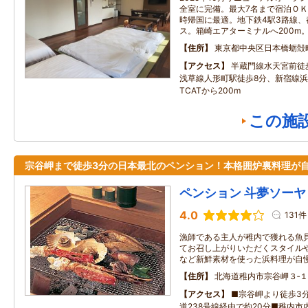
全室に完備。最大7名まで宿泊Ｏ
時帰国に最適。地下鉄4駅3路線
ス。箱崎エアターミナルへ200m
住所
東京都中央区日本橋蛎殻
アクセス
半蔵門線水天宮前徒
浅草線人形町駅徒歩8分、新宿線浜
TCATから200m
この施
宗谷岬まで徒歩3分の日本最北のペンション！本格囲炉裏料理が
ペンション 斗夢ソーヤ
4.0
131件
漁師である主人が稚内で獲れる魚
てお召し上がりいただくスタイル
など新鮮素材を使った浜料理が自慢
住所
北海道稚内市宗谷岬３‐
アクセス
■宗谷岬より徒歩3
道238号線経由で約20分■稚内市