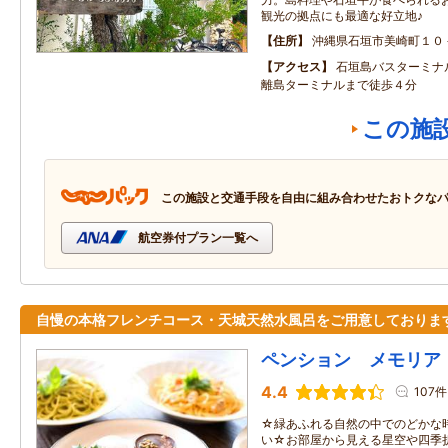
観光の拠点にも最適な好立地♪
住所
沖縄県石垣市美崎町１０
アクセス
石垣島バスターミナ
離島ターミナルまで徒歩４分
この施
この施設と交通手段を自由に組み合わせたおトクな
航空券付プラン一覧へ
自慢の本格フレンチコース・天城天然水風呂をご用意しておりま
ペンション メモリア
4.4
107件
☆緑あふれる自然の中でのどかな
い☆お部屋から見える星空や四季