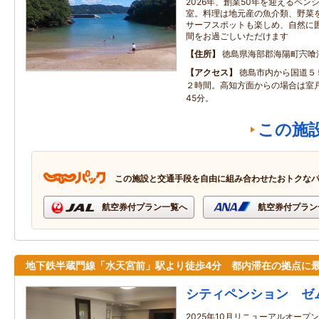
2026年、創業50年を迎えるペ
室。料理は地元産の魚介類、野菜
サーフスポットも楽しめ、自然に
間をお過ごしいただけます
住所
徳島県海部郡海陽町宍喰浦
アクセス
徳島市内から国道５
２時間。高知方面からの場合は室
45分。
この施
この施設と交通手段を自由に組み合わせたおトクな
航空券付プラン一覧へ
航空券付プラン
地下鉄半蔵門線「水天宮前」駅より徒歩4分 都内滞在の拠点に
シティペンション ゼ
2025年10月リニューアルオー