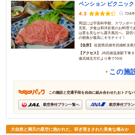
ペンション ピクニック
4.3
724件
周辺には宇宙科学館、スワンボー
充実。夕食は和洋折衷のお料理で
は星を見ながら露天風呂へ。貸切
の朝食が最高にキモチイイ！
住所
佐賀県武雄市武雄町永島1
アクセス
JR武雄温泉駅下車
速武雄北方ICより車で10分
この施
この施設と交通手段を自由に組み合わせたおトクな
航空券付プラン一覧へ
航空券付プラン
大自然と満天の星空に抱かれた、研ぎ澄まされた美食な棲みか