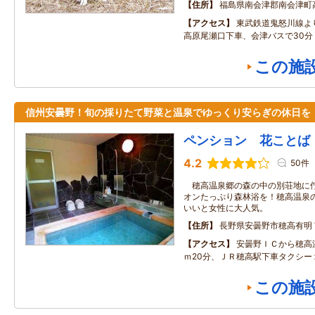
住所
福島県南会津郡南会津町
アクセス
東武鉄道鬼怒川線よ
高原尾瀬口下車、会津バスで30分
この施
信州安曇野！旬の採りたて野菜と温泉でゆっくり安らぎの休日を
ペンション 花ことば
4.2
50件
穂高温泉郷の森の中の別荘地に佇
オンたっぷり森林浴を！穂高温泉
いいと女性に大人気。
住所
長野県安曇野市穂高有明
アクセス
安曇野ＩＣから穂高
ｍ20分、ＪＲ穂高駅下車タクシー
この施