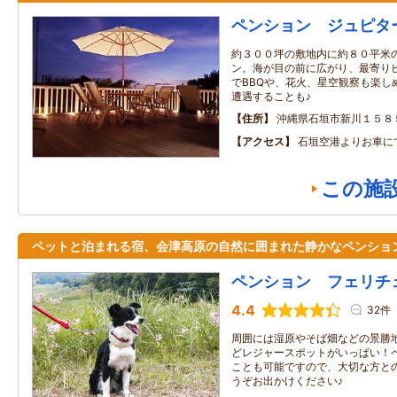
ペンション ジュピタ
約３００坪の敷地内に約８０平米
ン。海が目の前に広がり、最寄り
でBBQや、花火、星空観察も楽し
遭遇することも♪
住所
沖縄県石垣市新川１５８
アクセス
石垣空港よりお車に
この施
ペットと泊まれる宿、会津高原の自然に囲まれた静かなペンショ
ペンション フェリチ
4.4
32件
周囲には湿原やそば畑などの景勝
どレジャースポットがいっぱい！
ことも可能ですので、大切な方と
うぞお出かけください♪