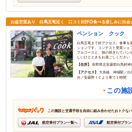
お盆空室あり 白馬五竜近く 口コミ好評◎食べる楽しみに出会
ペンション クック
白馬五竜まで好アクセス。食事を
ションです。コンテスト受賞シェ
フルコースと、朝の焼きたてパン
しいひとときをお過ごしください
住所
長野県北安曇郡白馬村神
アクセス
大糸線 神城駅／白
分／安曇野ＩＣより車で１時間
この施
この施設と交通手段を自由に組み合わせたおトクな
航空券付プラン一覧へ
航空券付プラン