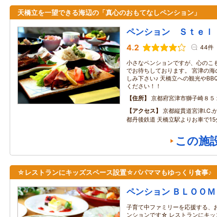
天橋立を一望できる海辺の「真心のおもてなしペンション」
ペンション Ｓｔｅｌ
4.2
44件
小さなペンションですが、心のこ
でお待ちしております。 宮津の海
しみ下さい♪ 天橋立への観光やB
ください！！
住所
京都府宮津市獅子崎８５
アクセス
京都縦貫道宮津I.C.
都丹後鉄道 天橋立駅よりお車で15
この施
☆レストランにキッズスペース設置☆パパママもゆっくり食事♪
ペンション ＢＬＯＯＭ
子育て中ファミリーを応援する、
ンションです☆ レストランにキッ