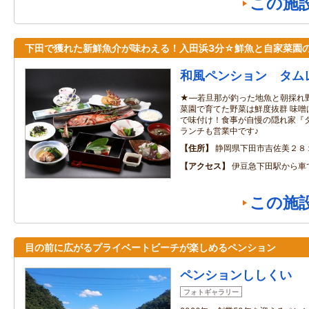
この施
下田で獲れた新鮮魚介が味わえる！入田浜3分☆鮮魚と自家菜園
和風ペンション タム
★―若旦那が釣った地魚と朝採れ
菜園で育てた野菜は鮮度抜群 味噌
で味付け！食事が自慢の隠れ家『タ
ランチも営業中です♪
住所
静岡県下田市吉佐美２８
アクセス
伊豆急下田駅から車
この施
目の前に広がるプライベートビーチが楽しめるペンション
ペンションししくい
フォトギャラリー