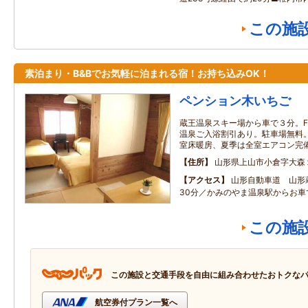
この施
素泊まり・B&Bでお気軽に泊まれる宿！お持ち込みOK！
ペンション木いちご
蔵王温泉スキー場から車で３分。FOO
温泉ご入浴割引あり。駐車場無料。無
室床暖房、夏季は全室エアコン完
住所
山形県上山市小倉字大森
アクセス
山形自動車道 山形
30分／かみのやま温泉駅からお車
この施
この施設と交通手段を自由に組み合わせたおトクな
航空券付プラン一覧へ