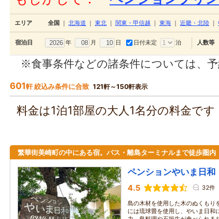
エリア
全国
｜
北海道
｜
東北
｜
関東・甲信越
｜
東海
｜
近畿・北陸
｜
年
月
日
日付未定
泊
宿泊日
人数等
※食事条件などの諸条件については、予
601
軒 絞込み条件に合致
121軒～150軒表示
料金は1泊1部屋の大人1名分の料金で
繁華街美崎町の中にある宿。バス・離島ターミナルまで徒歩圏内
ペンションやいま日和
4.5
32件
島の木材を使用した木のぬくもり
には琉球畳を使用し、やいま日和
力。島料理や石垣牛が食べられる