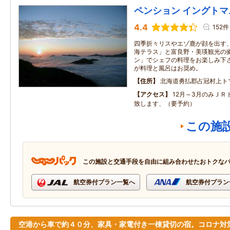
ペンション イングトマ
4.4
152件
四季折々リスやエゾ鹿が顔を出す、
海テラス」と富良野・美瑛観光の拠
ン」でシェフの料理をお楽しみ下さ
が料理と風呂はお奨め。
住所
北海道勇払郡占冠村上トマ
アクセス
12月～3月のみＪＲ
致します、（要予約）
この施
この施設と交通手段を自由に組み合わせたおトクな
航空券付プラン一覧へ
航空券付プラン
空港から車で約４０分、家具・家電付き一棟貸切の宿。コロナ対