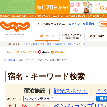
国内旅行・海外旅行や宿・ホテルの宿泊予約はじゃらんnet ～日本最大級の宿・ホテル予約サイト
こんにちは♪ゲストさん
ログイン
会員登録
じゃらんパック
宿・ホテル
遊び・体験
（交通＋宿泊）
宿・ホテル
出張ビジネス
温泉・露天
高級宿
日帰り・デイユース
ポイントがたまる・つかえる
宿・ホテル
> 宿名・キーワード検索（
ペンション榮クラブ
）
宿名・キーワード検索
宿泊施設
｜
観光スポット
｜
イ
キーワード
もしかして：
ペンションプリン