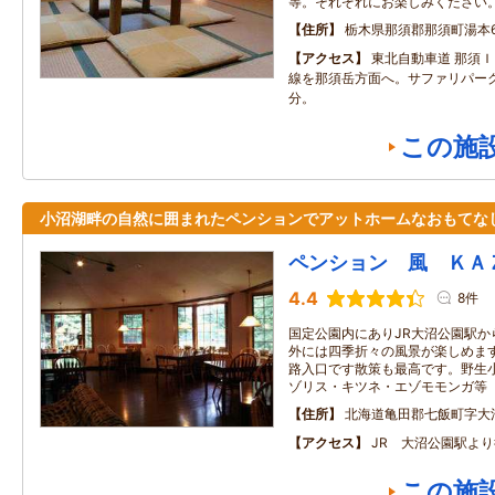
等。それぞれにお楽しみください
住所
栃木県那須郡那須町湯本6
アクセス
東北自動車道 那須
線を那須岳方面へ。サファリパー
分。
この施
小沼湖畔の自然に囲まれたペンションでアットホームなおもてな
ペンション 風 ＫＡ
4.4
8件
国定公園内にありJR大沼公園駅か
外には四季折々の風景が楽しめま
路入口です散策も最高です。野生
ゾリス・キツネ・エゾモモンガ等
住所
北海道亀田郡七飯町字大
アクセス
JR 大沼公園駅よ
この施