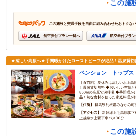
この施
この施設と交通手段を自由に組み合わせたおトクな
航空券付プラン一覧へ
航空券付プラン
★涼しい高原へ★手間暇かけたローストビーフが絶品！温泉貸切
ペンション トップス
【直前割】夏休みは涼しい水上高
し温泉貸切無料 ◆おいしい空気
850mの高原で深呼吸 ◆手間暇
品！旬な食材を使った家庭料理が
住所
群馬県利根郡みなかみ町
アクセス
新幹線上毛高原駅下
上越線水上駅下車バス30分
この施