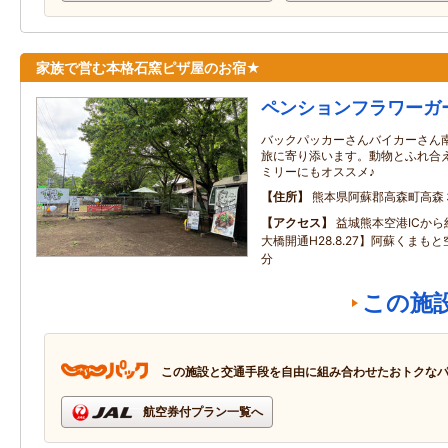
家族で営む本格石窯ピザ屋のお宿★
ペンションフラワーガ
バックパッカーさんバイカーさん
旅に寄り添います。動物とふれ合
ミリーにもオススメ♪
住所
熊本県阿蘇郡高森町高森
アクセス
益城熊本空港ICか
大橋開通H28.8.27】阿蘇くまも
分
この施
この施設と交通手段を自由に組み合わせたおトクな
航空券付プラン一覧へ