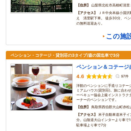
住所
山梨県北杜市高根町清里
アクセス
ＪＲ中央本線小淵沢
え 清里駅下車。 徒歩30分、ペ
の無料送迎あり。
この施
ペンション・コテージ・貸別荘の3タイプ/森の国迄車で3分
ペンション＆コテージ
4.6
97件
洋館のペンションに手造りコテー
ミアムハウス(貸別荘)。旅に合わ
ーベキュー協会上級インストラク
ーナーのペンションです。
住所
鳥取県西伯郡大山町赤松
アクセス
米子自動車道米子イ
分。山陰道大山インターより車で1
駐車場より車で7分