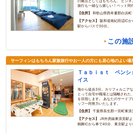
の拠点としてはもちろん、 ビジネ
旅行も一緒なら嬉しい！ペット同
住所
和歌山県西牟婁郡白浜町
アクセス
阪和道南紀田辺ICか
駅からバスで30分。
この施
サーフィンはもちろん家族旅行やお一人の方にも居心地のよい場
Ｔａｂｉｓｔ ペンシ
イス
海から徒歩3分。カリフォルニア
とって自宅や職場とは隔離された
を目指します。 あなたのサードプ
ッフ一同努力いたします。
住所
千葉県長生郡一宮町東浪
アクセス
JR外房線東浪見駅よ
鶴舞ICから車で40分、東京駅より