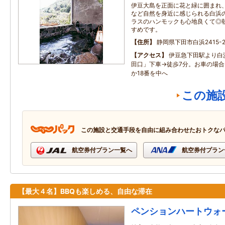
伊豆大島を正面に花と緑に囲まれ
など自然を身近に感じられる白浜
ラスのハンモックも心地良くて◎
すめです。
住所
静岡県下田市白浜2415-
アクセス
伊豆急下田駅より白
田口」下車→徒歩7分。お車の場合、
か18番を中へ
この施
この施設と交通手段を自由に組み合わせたおトクな
航空券付プラン一覧へ
航空券付プラン
【最大４名】BBQも楽しめる、自由な滞在
ペンションハートウォ