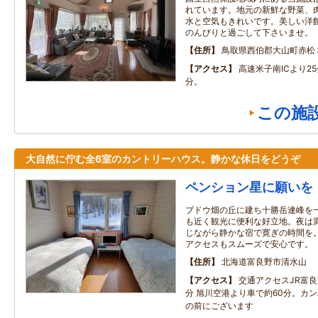
れています。地元の新鮮な野菜、
水と空気もきれいです。美しい洋
のんびりと過ごして下さいませ。
住所
鳥取県西伯郡大山町赤松
アクセス
高速米子南ICより2
分。
この施
大自然に佇む全6室のカントリーハウス。静かな休日をどうぞ
ペンション星に願いを
ブドウ畑の丘に建ち十勝岳連峰を
も近く観光に便利な好立地。夜は
じながら静かな宿で寛ぎの時間を
アクセスもスムーズで安心です。
住所
北海道富良野市清水山
アクセス
交通アクセスJR富
分 旭川空港より車で約60分。カ
の前にございます