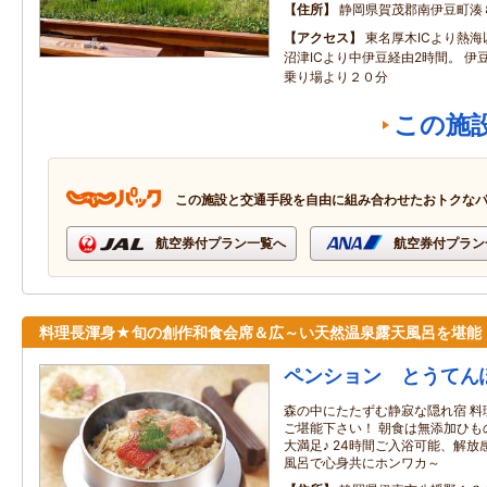
住所
静岡県賀茂郡南伊豆町湊
アクセス
東名厚木ICより熱海
沼津ICより中伊豆経由2時間。 伊
乗り場より２０分
この施
この施設と交通手段を自由に組み合わせたおトクな
航空券付プラン一覧へ
航空券付プラン
料理長渾身★旬の創作和食会席＆広～い天然温泉露天風呂を堪能
ペンション とうてん
森の中にたたずむ静寂な隠れ宿 料
ご堪能下さい！ 朝食は無添加ひも
大満足♪ 24時間ご入浴可能、解
風呂で心身共にホンワカ～