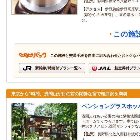
住所
静岡県伊東市八幡野１３
アクセス
伊豆急線伊豆高原駅
（駅からの送迎有）、東名厚木Ｉ
分。
この施
この施設と交通手段を自由に組み合わせたおトクな
新幹線/特急付プラン一覧へ
航空券付プラ
東京から1時間。浅間山が目の前の閑静な宿で軽井沢を満喫
ペンショングラスホッ
浅間ふれあい公園の南に隣接浅間
トホームでくつろげます。車ではハ
井沢タリアセン,浅間サンラインな
住所
長野県北佐久郡軽井沢町
１