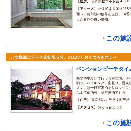
住所
長野県松本市安曇４０８
アクセス
松本ICより国道15
面へ。前川渡の信号を左折。14番
った右側の白い建物。
この施
八丈島底土ビーチ迄徒歩５分。のんびりおくつろぎステイ
ペンションビーチタイ
海水浴場歩いて行ける好立地。ダ
釣り、ハイキング、山登り、温泉
近くには一軒家素泊まりロッジフリー
以上で宿泊可、基本連泊で）も
住所
東京都八丈島八丈町三根
アクセス
港から徒歩５分
この施