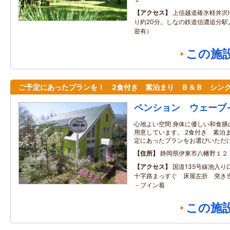
アクセス
上信越道碓氷軽井沢I
り約20分。しなの鉄道信濃追分駅
迎有）
この施
ご予定にあったプランを！ 2食付き 素泊まり Ｂ＆Ｂ シン
ペンション ウェーブ
心地よい空間 身体に優しい和食
用意しています。 2食付き 素泊
定にあったプランをお選びいただ
住所
静岡県伊東市八幡野１２
アクセス
国道135号線池入り
十字路まっすぐ 床屋左折 突き
－ブイン着
この施