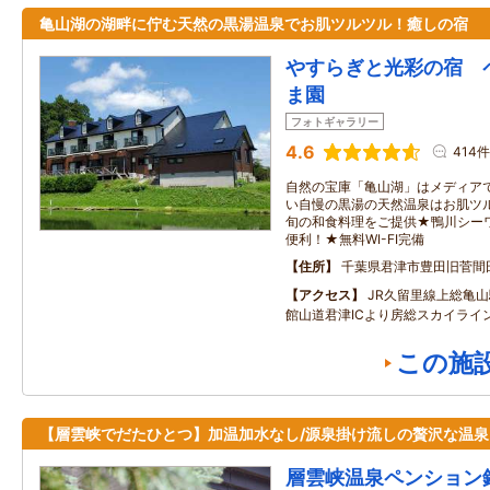
亀山湖の湖畔に佇む天然の黒湯温泉でお肌ツルツル！癒しの宿
やすらぎと光彩の宿 
ま園
フォトギャラリー
4.6
414件
自然の宝庫「亀山湖」はメディア
い自慢の黒湯の天然温泉はお肌ツ
旬の和食料理をご提供★鴨川シー
便利！★無料WI-FI完備
住所
千葉県君津市豊田旧菅間
アクセス
JR久留里線上総亀山
館山道君津ICより房総スカイライ
この施
【層雲峡でだたひとつ】加温加水なし/源泉掛け流しの贅沢な温泉
層雲峡温泉ペンション