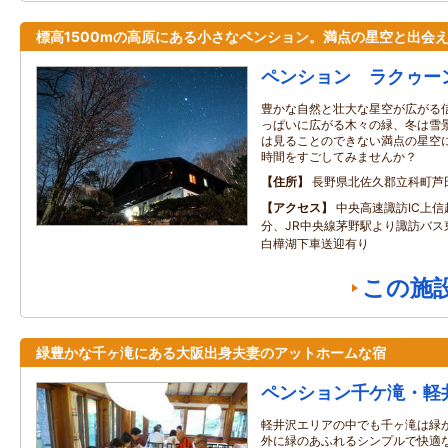
標高1500mの高原にある小さなペンション。満点の星空と出会
ペンション ラクゥー
豊かな自然と壮大な星空が広がる信
っぱいに広がる木々の緑、冬は雪
は見ることのできない満点の星空
時間をすごしてみませんか？
住所
長野県北佐久郡立科町芦
アクセス
中央高速諏訪IC上信
分、JR中央線茅野駅より諏訪バス
白樺湖下車送迎有り
この施
緑豊かな千ヶ滝にある大阪出身夫妻のアットホームな宿
ペンション千ケ滝・軽
軽井沢エリアの中でも千ヶ滝は緑
外に緑のあふれるシンプルで快適