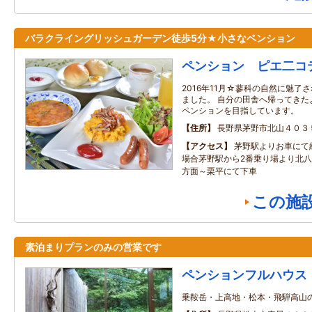
バラクライングリッシュガーデン徒歩5分★小さなペンション
ペンション ピエ二コ
2016年11月☆蓼科の自然に魅了
ました。 自分の田舎へ帰ってきた
ペンションを目指しています。
住所
長野県茅野市北山４０３
アクセス
茅野駅よりお車にて
場合茅野駅から2番乗り場より北
方面～栗平にて下車
この施
素泊まりプランのみの営業です
ペンションフルハウス
乗鞍岳・上高地・松本・飛騨高山