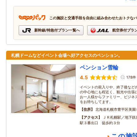
この施設と交通手段を自由に組み合わせたおトクな
新幹線/特急付プラン一覧へ
航空券付プラ
札幌ドームなどイベント会場へ好アクセスのペンション。
ペンション雪輪
4.5
178件
イベントの前入りや、終了後など
の中心地にも程近く、観光や出張
お一人様からファミリー、ビジネ
をお待ちしてます。
住所
北海道札幌市豊平区美園
アクセス
ＪＲ札幌駅／地下鉄
駅３番出口 徒歩約３分
この施