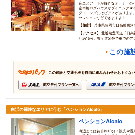
音楽とアートが好きなオーナーの
産本格ログハウスがダイニング★
ダイニングにはピアノがあります
セッションなどできますよ！
住所
兵庫県豊岡市日高町東河内
アクセス
北近畿豊岡道「日高
り約15分。豊岡道延伸で車でのア
この施
この施設と交通手段を自由に組み合わせたおトクな
航空券付プラン一覧へ
航空券付プラン
白浜の閑静なエリアに佇む「ペンションAloalo」
ペンションAloalo
海辺までは徒歩約10分！観光や温