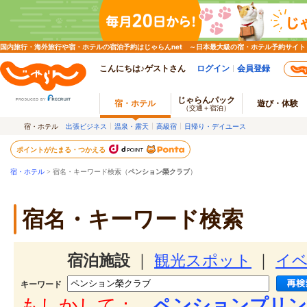
国内旅行・海外旅行や宿・ホテルの宿泊予約はじゃらんnet ～日本最大級の宿・ホテル予約サイト
こんにちは♪ゲストさん
ログイン
会員登録
じゃらんパック
宿・ホテル
遊び・体験
（交通＋宿泊）
宿・ホテル
出張ビジネス
温泉・露天
高級宿
日帰り・デイユース
ポイントがたまる・つかえる
宿・ホテル
> 宿名・キーワード検索（
ペンション榮クラブ
）
宿名・キーワード検索
宿泊施設
｜
観光スポット
｜
イ
キーワード
もしかして：
ペンションプリン