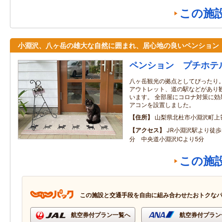
この施
小淵沢、八ヶ岳の雄大な自然に囲まれ、居心地の良いペンション
ペンション プチホテ
八ヶ岳観光の拠点としてぴったり
アウトレット、道の駅などがあり
います。 全部屋にコロナ対策に効
アコンを設置しました。
住所
山梨県北杜市小淵沢町上
アクセス
JR小淵沢駅より徒歩
分 中央道小淵沢ICより5分
この施
この施設と交通手段を自由に組み合わせたおトクな
航空券付プラン一覧へ
航空券付プラン