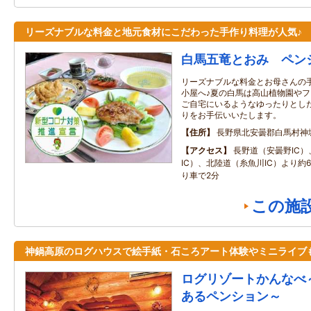
リーズナブルな料金と地元食材にこだわった手作り料理が人気♪
白馬五竜とおみ ペン
リーズナブルな料金とお母さんの
小屋へ♪夏の白馬は高山植物園やフ
ご自宅にいるようなゆったりとし
りをお手伝いいたします。
住所
長野県北安曇郡白馬村神
アクセス
長野道（安曇野IC
IC）、北陸道（糸魚川IC）より約60
り車で2分
この施
神鍋高原のログハウスで絵手紙・石ころアート体験やミニライブ
ログリゾートかんなべ
あるペンション～