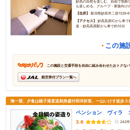
妙高の自然を楽しむ、自由で気軽な
も楽しめる、グループ・家族向け
住所
新潟県妙高市二俣1526‐6
アクセス
妙高高原ICから車で
道・妙高高原駅から車で約10分
この施
この施設と交通手段を自由に組み合わせたおトクな
航空券付プラン一覧へ
海一望、夕食は銚子港直送刺身盛付和洋折衷、一山いけす徒歩３
ペンション ヴィラ 
3.6
242件