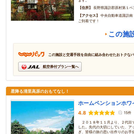
ます。
住所
長野県諏訪郡原村第１ペ
アクセス
中央自動車道諏訪南
ご到着です！
この施
この施設と交通手段を自由に組み合わせたおトクな
航空券付プラン一覧へ
星降る清里高原のおもてなし！
ホームペンションホワ
4.8
15件
２０１８年１１月より、２代目マ
した。先代の大切にしていた、ア
ぎ、皆様の旅の思い出作りのお手