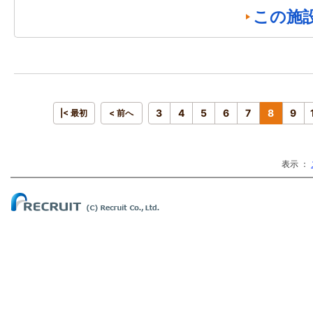
この施
3
4
5
6
7
8
9
|< 最初
< 前へ
表示 ：