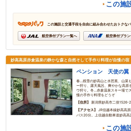
この施
この施設と交通手段を自由に組み合わせたおトクな
航空券付プラン一覧へ
航空券付プラン
妙高高原赤倉温泉の静かな森と自然そして手作り料理が自慢の宿
ペンション 天使の翼
春…残雪の妙高山と水芭蕉、山菜
ー狩り、露天風呂、爽やかな高原
ウ狩り。冬…赤倉温泉スキー場で
慢の手作り料理をどうぞ
住所
新潟県妙高市二俣1526-2
アクセス
JR信越本線妙高高
バス20分。上信越自動車道妙高高原
この施