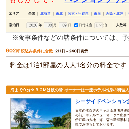
エリア
全国
｜
北海道
｜
東北
｜
関東・甲信越
｜
東海
｜
近畿・北陸
｜
年
月
日
日付未定
泊
宿泊日
人数等
※食事条件などの諸条件については、予
602
軒 絞込み条件に合致
211軒～240軒表示
料金は1泊1部屋の大人1名分の料金で
海まで０分☆ＢＧМは波の音♪オーナーは一流ホテル出身の料理
シーサイドペンション
日本の渚百選の弓ヶ浜＆透明度抜
の前。ホテルニューオータニ出身コ
伊豆産の大地、海、森の新鮮素材
理でお待ちしております。