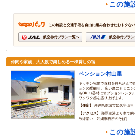
この施
この施設と交通手段を自由に組み合わせたおトクな
航空券付プラン一覧へ
航空券付プラン
仲間や家族、大人数で楽しめる一棟貸しの宿
ペンション村山里
キッチン完備で食材を持ち込んで
ョンの醍醐味。 広い庭にもミニシ
もOK！(器材はオプションレンタ
ワクワク感を盛り上げます。
住所
沖縄県南城市知念字山里
アクセス
那覇空港より車で約4
号線沿い、沖縄刑務所のそば）
この施