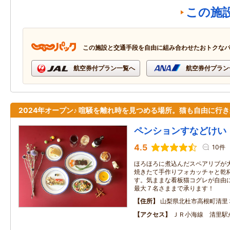
この施
この施設と交通手段を自由に組み合わせたおトクな
航空券付プラン一覧へ
航空券付プラン
2024年オープン♪ 喧騒を離れ時を見つめる場所。猫も自由に行
ペンションすなどけい
4.5
10件
ほろほろに煮込んだスペアリブが
焼きたて手作りフォカッチャと乾
す。気ままな看板猫コグレが自由
最大７名さままで承ります！
住所
山梨県北杜市高根町清里
アクセス
ＪＲ小海線 清里駅