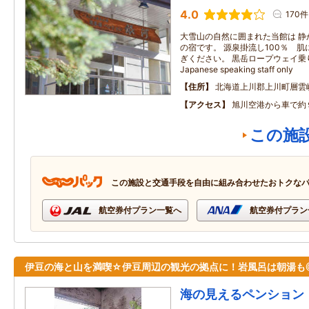
4.0
170件
大雪山の自然に囲まれた当館は 静
の宿です。 源泉掛流し100％ 
ぎください。 黒岳ロープウェイ乗
Japanese speaking staff only
住所
北海道上川郡上川町層雲
アクセス
旭川空港から車で約
この施
この施設と交通手段を自由に組み合わせたおトクな
航空券付プラン一覧へ
航空券付プラン
伊豆の海と山を満喫☆伊豆周辺の観光の拠点に！岩風呂は朝湯も
海の見えるペンション