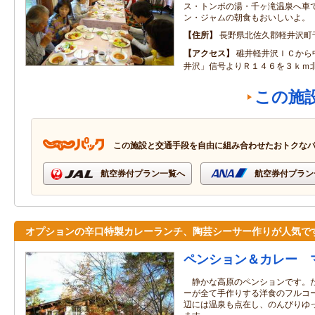
ス・トンボの湯・千ヶ滝温泉へ車
ン・ジャムの朝食もおいしいよ。
住所
長野県北佐久郡軽井沢町千
アクセス
碓井軽井沢ＩＣから
井沢」信号よりＲ１４６を３ｋｍ
この施
この施設と交通手段を自由に組み合わせたおトクな
航空券付プラン一覧へ
航空券付プラン
オプションの辛口特製カレーランチ、陶芸シーサー作りが人気で
ペンション＆カレー 
静かな高原のペンションです。た
ーが全て手作りする洋食のフルコ
辺には温泉も点在し、のんびりゆ