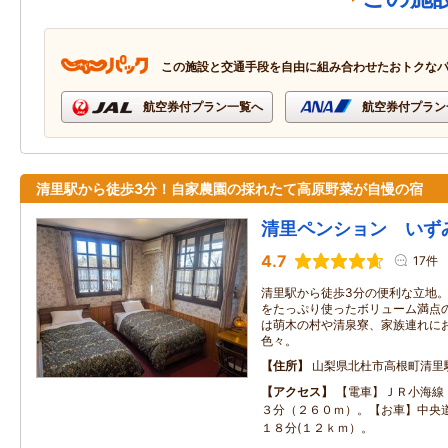
この施設と交通手段を自由に組み合わせたおトクな
航空券付プラン一覧へ
航空券付プラン
清里駅から徒歩3分！自家農園の採れたて高原野菜が自慢の宿
清里ペンション いず
4.7
17件
清里駅から徒歩3分の便利な立地
をたっぷり使ったボリューム満点
は萌木の村や清泉寮、家族連れに
色々。
住所
山梨県北杜市高根町清里駅
アクセス
【電車】ＪＲ小海線
３分（２６０ｍ）。【お車】中央
１８分(１２ｋｍ）。