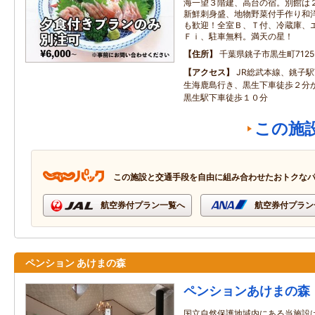
海一望３階建、高台の宿。別館は
新鮮刺身盛、地物野菜付手作り和
も歓迎！全室Ｂ、Ｔ付、冷蔵庫、
Ｆｉ、駐車無料。満天の星！
住所
千葉県銚子市黒生町7125
アクセス
JR総武本線、銚子
生海鹿島行き、黒生下車徒歩２分
黒生駅下車徒歩１０分
この施
この施設と交通手段を自由に組み合わせたおトクな
航空券付プラン一覧へ
航空券付プラン
ペンション あけまの森
ペンションあけまの森
国立自然保護地域内にある当施設