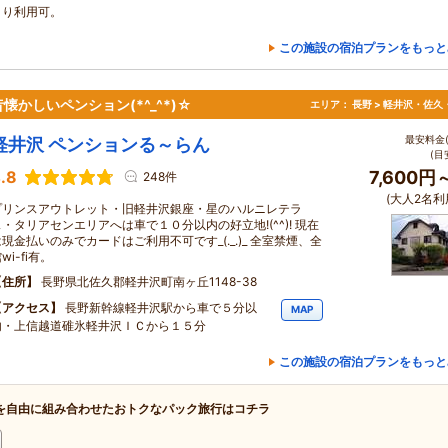
より利用可。
この施設の宿泊プランをもっと
かしいペンション(*^_^*)☆
エリア：
長野 > 軽井沢・佐久
最安料金(
軽井沢 ペンションる～らん
(目
.8
7,600円
248件
(大人2名利
プリンスアウトレット・旧軽井沢銀座・星のハルニレテラ
ス・タリアセンエリアへは車で１０分以内の好立地!(^^)! 現在
は現金払いのみでカードはご利用不可です_(._.)_ 全室禁煙、全
wi-fi有。
住所
長野県北佐久郡軽井沢町南ヶ丘1148-38
アクセス
長野新幹線軽井沢駅から車で５分以
MAP
内・上信越道碓氷軽井沢ＩＣから１５分
この施設の宿泊プランをもっと
を自由に組み合わせたおトクなパック旅行はコチラ