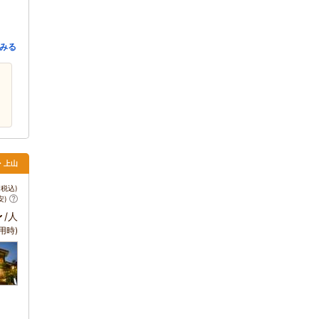
みる
・上山
税込)
安)
～
/人
用時)