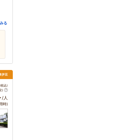
みる
 東伊豆
税込)
安)
～
/人
用時)