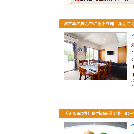
宮古島の真ん中にある立地！あちこ
《★4.9の宿》信州の高原で楽しむ