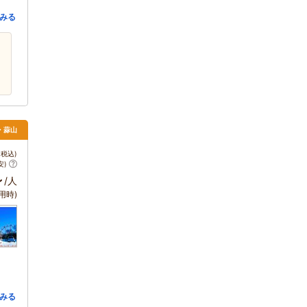
みる
・蒜山
税込)
安)
～
/人
用時)
みる