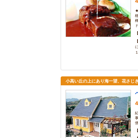
4
小高い丘の上にあり海一望、花さじぎ
4