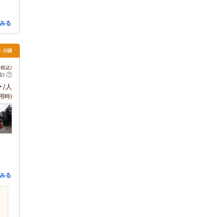
みる
・小諸
税込)
安)
～
/人
用時)
みる