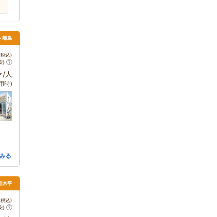
> 離島
税込)
安)
～
/人
用時)
みる
姫木平
税込)
安)