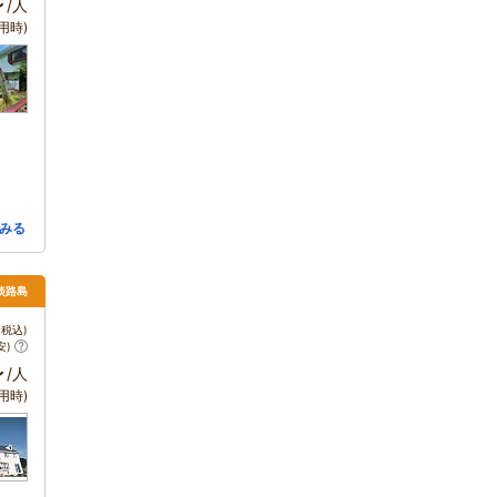
～
/人
用時)
みる
 淡路島
税込)
安)
～
/人
用時)