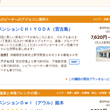
ちのビーチへのアクセスに便利☆
エリア：
沖縄 
最安料金(
ペンションＣＨＩＹＯＤＡ（宮古島）
(目
7,620円
周辺に美しい有名ビーチがあちこちにあり、ゴルフもありま
す♪丁度良い広さの一軒家タイプコテージ。家族・グループで
(大人2名利
ごゆっくりとお過ごしください♪カウンターキッチン完備でオ
シャレな空間を楽しめます♪
住所
沖縄県宮古島市上野字野原カギモリ８９番地３０号
アクセス
宮古空港より車で約10分、下地島空港
MAP
より車で約30分。シビラ―ビーチへ車で10分、前浜
ビーチも車で11分。
この施設の宿泊プランをもっと
～温泉と本格フレンチの宿～
エリア：
長野 > 蓼科・白樺湖・車山・女神湖・
最安料金(
ペンションＯｗｌ（アウル）姫木
(目