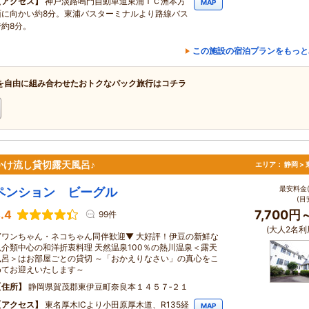
アクセス
神戸淡路鳴門自動車道東浦ＩＣ洲本方
MAP
面に向かい約8分。東浦バスターミナルより路線バス
で約8分。
この施設の宿泊プランをもっと
を自由に組み合わせたおトクなパック旅行はコチラ
け流し貸切露天風呂♪
エリア：
静岡 >
最安料金(
ペンション ビーグル
(目
.4
7,700円
99件
(大人2名利
▼ワンちゃん・ネコちゃん同伴歓迎▼ 大好評！伊豆の新鮮な
魚介類中心の和洋折衷料理 天然温泉100％の熱川温泉＜露天
風呂＞はお部屋ごとの貸切 ～「おかえりなさい」の真心をこ
めてお迎えいたします～
住所
静岡県賀茂郡東伊豆町奈良本１４５７‐２１
アクセス
東名厚木ICより小田原厚木道、R135経
MAP