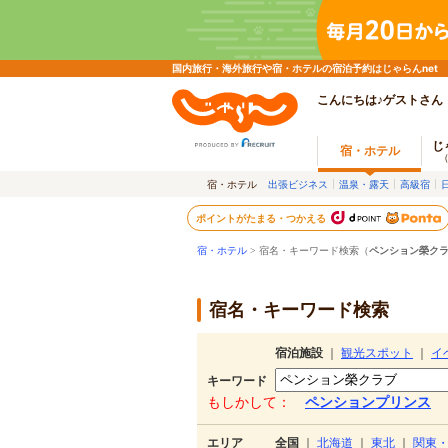
国内旅行・海外旅行や宿・ホテルの宿泊予約はじゃらんnet
こんにちは♪ゲストさん
じ
宿・ホテル
宿・ホテル
出張ビジネス
温泉・露天
高級宿
ポイントがたまる・つかえる
宿・ホテル
> 宿名・キーワード検索（
ペンション榮ク
宿名・キーワード検索
宿泊施設
｜
観光スポット
｜
イ
キーワード
もしかして：
ペンションプリンス
エリア
全国
｜
北海道
｜
東北
｜
関東