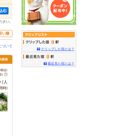
ださい。
安い順
0
について
クリップした宿とは？
0
本栖湖
最近見た宿とは？
税込)
安)
～
/人
用時)