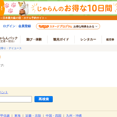
 ～日本最大級の宿・ホテル予約サイト～
ログイン
会員登録
お得な特典をみる
ゃらんパック
遊び・体験
観光ガイド
レンタカー
航空券
（交通＋宿泊）
日帰り・デイユース
ラブ
）
ベント
・甲信越
｜
東海
｜
近畿・北陸
｜
中国・四国
｜
九州・沖縄