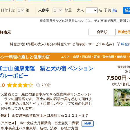
日付未定
泊
部屋
大人
名 子供
0名
人数等
※食事条件などの諸条件については、予約画面で再度ご確認く
合致順
料金が
0軒表示
料金は1泊1部屋の大人1名分の料金です（消費税・サービス料込み）
料金
ルシー料理の癒しと健康の宿
エリア：
山梨 > 河口湖・西湖・富士吉田・精進湖・
最安料金(
富士山 健康開運 猫と犬の宿 ペンション
(目
ブルーポピー
7,500円
(大人2名利
.0
299件
愛犬愛猫とご一緒に宿泊食事ができる医食同源ワンニャンレ
ストランの開運宿です。 富士の麓の四季の美を感じて頂けま
す。 美肌湯のお風呂とペットに優しい宿として皆様のお越し
をお待ちしております♪
住所
山梨県南都留郡富士河口湖町大石２１２３－８７
アクセス
JR中央線大月駅乗換、富士急河口湖駅
MAP
下車.中央高速バス東京駅、新宿、渋谷、各地方方面