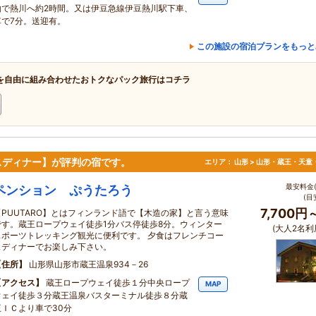
由で熱川へ約2時間。又は伊豆急線伊豆熱川駅下車、
車で7分。送迎有。
この施設の宿泊プランをもっと
を自由に組み合わせたおトクなパック旅行はコチラ
スディナー】が評判の宿です。
エリア：
山形 > 山形・蔵王・天童
最安料金(
ペンション ぷうたろう
(目
7,700円
【PUUTARO】とはフィンランド語で【木造の家】と言う意味
です。蔵王ロープウェイ徒歩1分バス停徒歩8分。ウィンター
(大人2名利
スポーツトレッキング観光に便利です。 夕食はフレンチコー
スディナーでお楽しみ下さい。
住所
山形県山形市蔵王温泉934－26
アクセス
蔵王ロープウェイ徒歩１分中央ロープ
MAP
ウェイ徒歩３分蔵王温泉バスターミナル徒歩８分蔵
王ＩＣより車で30分