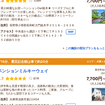
.9
7,700円
108件
(大人2名利
★星が綺麗なお宿～ペンションOwl姫木★ リーズナブルに本
格フレンチコースが楽しめる。フレンドリーな接客も人気♪ 白
樺湖での観光・スキーなどの拠点に！白樺湖ファミリーラン
ド約15分（割引券あり♪）
住所
長野県小県郡長和町大門姫木平３５１８－２６３８
アクセス
中央道から諏訪ＩＣ下車にてＲ１５２
MAP
にて４０分関越から佐久ＩＣ下車にてＲ１４２－Ｒ
１５２経由５０分
この施設の宿泊プランをもっと
15分、震災記念館は車で約20分
エリア：
兵庫 >
最安料金(
ペンションミルキーウェイ
(目
.7
7,700円
87件
(大人2名利
紀伊半島も見渡す眺望の良さ。淡路島の観光に大変便利。食
事は新鮮な海の幸を使ったコース料理。ご家族、グループに
便利、5人から貸切できるコテージも人気。
住所
兵庫県淡路市釜口2454