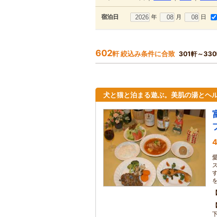
年
月
日
宿泊日
602
軒 絞込み条件に合致
301軒～33
犬と猫と泊まる遊ぶ。美肌の湯とヘ
4