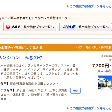
この施設の宿泊プランをもっと
を自由に組み合わせたおトクなパック旅行はコチラ
航空券付プラン一覧へ
航空券付プラン一覧へ
の山並みや雲海がよく見える
エリア：
岡山 > 津山・美作三湯
最安料金(
ペンション みきのや
(目
7,700円
三木ヶ原牧場の近く。ファミリーツアーの宿。スキー、登
山、健康ウォーク、ハイキング、サイクリング、に最適。夜
(大人2名利
は満点の星空です。近くの森には、カブトムシ、チョウやセ
ミ、小鳥と、自然がいっぱいです。
住所
岡山県真庭市蒜山上福田１２００‐４
アクセス
米子道、蒜山ＩＣより、三木ヶ原方面
MAP
に３ｋｍ。休暇村蒜山の 建物間を、通り過ぎて南へ
３００ｍ。
この施設の宿泊プランをもっと