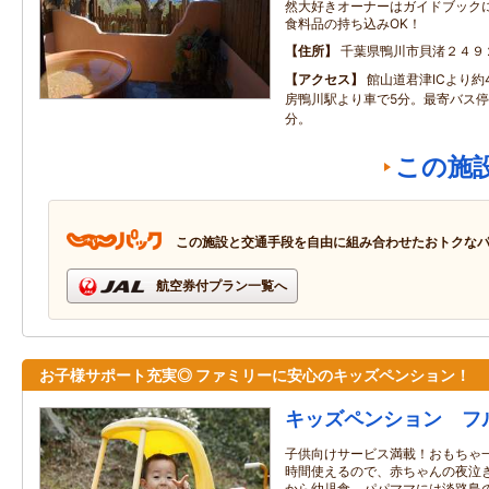
然大好きオーナーはガイドブック
食料品の持ち込みOK！
住所
千葉県鴨川市貝渚２４９
アクセス
館山道君津ICより約
房鴨川駅より車で5分。最寄バス停
分。
この施
この施設と交通手段を自由に組み合わせたおトクな
航空券付プラン一覧へ
お子様サポート充実◎ ファミリーに安心のキッズペンション！
キッズペンション フ
子供向けサービス満載！おもちゃ
時間使えるので、赤ちゃんの夜泣
から幼児食、パパママには淡路島