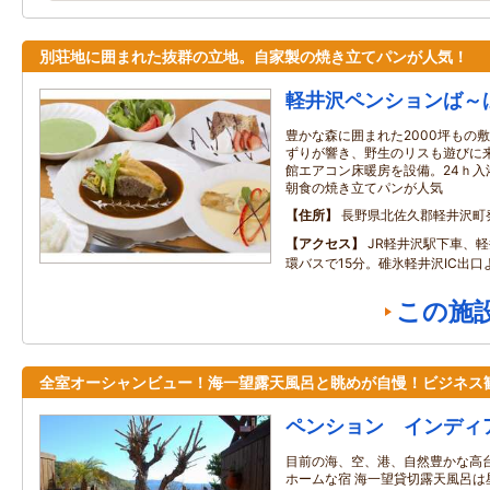
別荘地に囲まれた抜群の立地。自家製の焼き立てパンが人気！
軽井沢ペンションば～
豊かな森に囲まれた2000坪もの
ずりが響き、野生のリスも遊びに
館エアコン床暖房を設備。24ｈ入
朝食の焼き立てパンが人気
住所
長野県北佐久郡軽井沢町発
アクセス
JR軽井沢駅下車、
環バスで15分。碓氷軽井沢IC出口
この施
全室オーシャンビュー！海一望露天風呂と眺めが自慢！ビジネス
ペンション インディ
目前の海、空、港、自然豊かな高
ホームな宿 海一望貸切露天風呂は