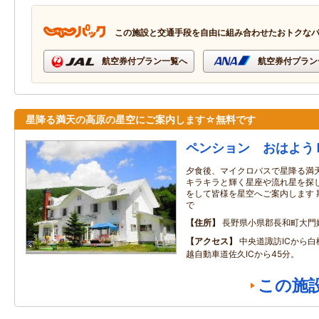
この施設と交通手段を自由に組み合わせたおトクな
航空券付プラン一覧へ
航空券付プラン
星降る満天の高原の星空にご案内します☆無料です
ペンション おはよう
夕食後、マイクロバスで星降る満
キラキラと輝く星座や流れ星を探し
をして皆様を星空へご案内します 期間
で
住所
長野県小県郡長和町大門
アクセス
中央道諏訪ICから白
越自動車道佐久ICから45分。
この施