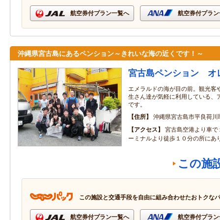
航空券付プラン一覧へ
航空券付プラン
沖縄県宮古島にあるペンション～きれいな海の近くです！～
宮古島ペンション オ
エメラルドの海が目の前。観光客
生さん達が気軽に利用している、
です。
住所
沖縄県宮古島市平良荷川取
アクセス
宮古島空港より車で
ーミナルより徒歩１０分の所にあ
この施
この施設と交通手段を自由に組み合わせたおトクな
航空券付プラン一覧へ
航空券付プラン