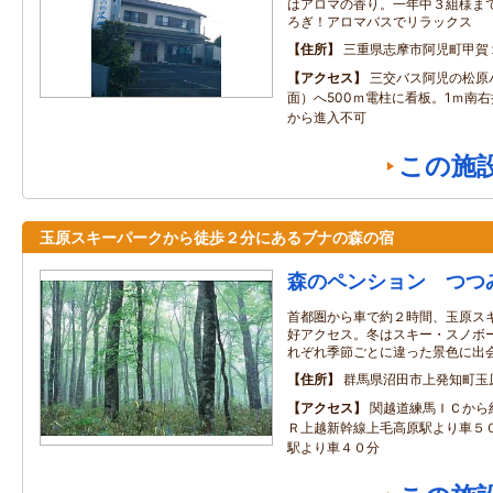
はアロマの香り。一年中３組様ま
ろぎ！アロマバスでリラックス
住所
三重県志摩市阿児町甲賀
アクセス
三交バス阿児の松原
面）へ500ｍ電柱に看板。1ｍ南右
から進入不可
この施
玉原スキーパークから徒歩２分にあるブナの森の宿
森のペンション つつ
首都圏から車で約２時間、玉原ス
好アクセス。冬はスキー・スノボ
れぞれ季節ごとに違った景色に出
住所
群馬県沼田市上発知町玉
アクセス
関越道練馬ＩＣから
Ｒ上越新幹線上毛高原駅より車５
駅より車４０分