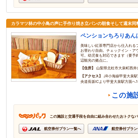
カラマツ林の中小鳥の声に手作り焼き立パンの朝食そして週末同
ペンションちろりあん
美味しい紅茶専門店から仕入れる
お替わり自由。チェックイン・ア
可。幼児食も対応できます（要予
辺観光の拠点に。
住所
山梨県北杜市大泉町西井出8
アクセス
JR小海線甲斐大泉駅
央道長坂ICより甲斐大泉駅方面へ1
この施
この施設と交通手段を自由に組み合わせたおトクな
航空券付プラン一覧へ
航空券付プラン