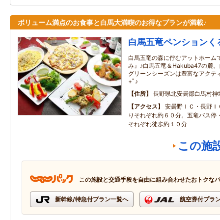
ボリューム満点のお食事と白馬大満喫のお得なプランが満載♪
白馬五竜ペンションく
白馬五竜の森に佇むアットホーム
み』♪白馬五竜＆Hakuba47の
グリーンシーズンは豊富なアクテ
+ﾟ♪
住所
長野県北安曇郡白馬村神
アクセス
安曇野ＩＣ・長野Ｉ
りそれぞれ約６０分。五竜バス停
それぞれ徒歩約１０分
この施
この施設と交通手段を自由に組み合わせたおトクな
新幹線/特急付プラン一覧へ
航空券付プラ