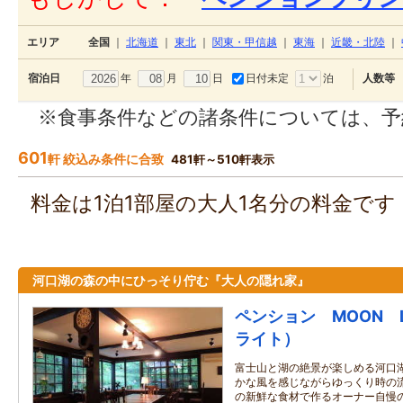
エリア
全国
｜
北海道
｜
東北
｜
関東・甲信越
｜
東海
｜
近畿・北陸
｜
年
月
日
日付未定
泊
宿泊日
人数等
※食事条件などの諸条件については、予
601
軒 絞込み条件に合致
481軒～510軒表示
料金は1泊1部屋の大人1名分の料金で
河口湖の森の中にひっそり佇む『大人の隠れ家』
ペンション MOON L
ライト）
富士山と湖の絶景が楽しめる河口
かな風を感じながらゆっくり時の
の新鮮な食材で作るオーナー自慢