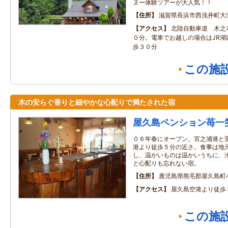
ヌー体験ツアーが大人気！！
住所
滋賀県長浜市西浅井町大
アクセス
北陸自動車道 木之
０分。電車でお越しの場合はJR湖
歩３０分
この施
木の安らぐ香りと細やかな心配りで満たされた宿
屋久島ペンション苺一
０６年春にオープン。宮之浦港と
港より徒歩５分の近さ。食事は地
し、温かいものは温かいうちに、
と心配りも忘れない宿。
住所
鹿児島県熊毛郡屋久島町
アクセス
屋久島空港より徒歩
この施