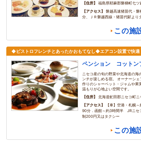
住所
福島県耶麻郡磐梯町七ツ
アクセス
磐越高速猪苗代・磐
分、ＪＲ磐越西線・猪苗代駅よりタ
この施
◆ビストロフレンチとあったかおもてなし◆エアコン設置で快適
ペンション コットン
ニセコ産の旬の野菜や北海道の海
ンチが楽しめる宿。 オーナーシェ
作りのシャーベット・ジャムや果実
温もりが心地よい空間です。
住所
北海道虻田郡ニセコ町ニ
アクセス
【車】空港・札幌～
90分．函館～約3時間半 JRニ
制200円又はタクシー
この施