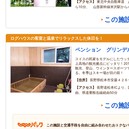
アクセス
東北中央自動車道 
ら10分、 山形新幹線米沢駅か
この施
ログハウスの客室と温泉でリラックスした休日を！
ペンション グリンデ
スイスの民家をモデルにしたウッ
上高地の観光拠点にピッタリ！20
観光、登山、ウインタースポーツ
る。冬季はスキー場が目の前！
住所
長野県松本市安曇４２６
アクセス
長野道松本ICより、
由、県道乗鞍岳線経由50分
この施
この施設と交通手段を自由に組み合わせたおトクな