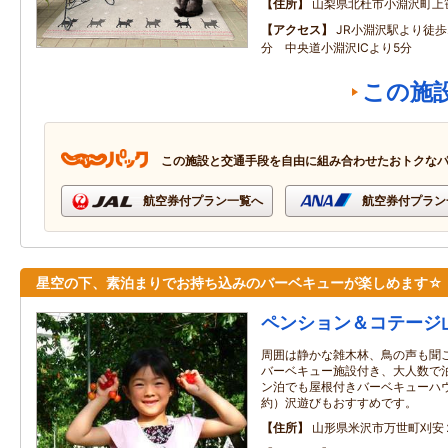
住所
山梨県北杜市小淵沢町上
アクセス
JR小淵沢駅より徒歩
分 中央道小淵沢ICより5分
この施
この施設と交通手段を自由に組み合わせたおトクな
航空券付プラン一覧へ
航空券付プラン
星空の下、素泊まりでお持ち込みのバーベキューが楽しめます☆
ペンション＆コテージ
周囲は静かな雑木林、鳥の声も聞
バーベキュー施設付き、大人数で
ン泊でも屋根付きバーベキューハ
約）沢遊びもおすすめです。
住所
山形県米沢市万世町刈安