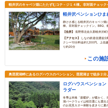
軽井沢のキャベツ畑にたたずむコテ－ジ１４棟。非対面チェック
軽井沢ペンションひま
静けさ感じる軽井沢のキャベツ畑
棟。非対面チェックイン。BBQ、
住所
長野県北佐久郡軽井沢町
アクセス
しなの鉄道信濃追分駅
クシー10分料金約1,200円。上信
り約20分
この施
奥琵琶湖畔にあるログハウスのペンション。琵琶湖まで徒歩２分
ログハウスペンション
ラダー
冬季は本格「薪暖炉」が暖かく、
湖パークウェイは桜百選にも選出
のお花見カヌー体験を皮きりに夏