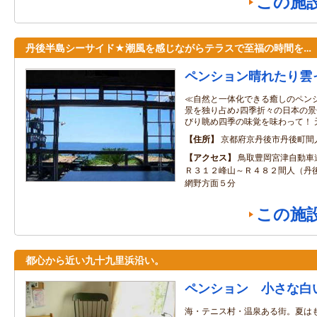
この施
丹後半島シーサイド★潮風を感じながらテラスで至福の時間を…
ペンション晴れたり雲
≪自然と一体化できる癒しのペンシ
景を独り占め♪四季折々の日本の景
びり眺め四季の味覚を味わって！ 
住所
京都府京丹後市丹後町間
アクセス
鳥取豊岡宮津自動車
Ｒ３１２峰山～Ｒ４８２間人（丹
網野方面５分
この施
都心から近い九十九里浜沿い。
ペンション 小さな白
海・テニス村・温泉ある街。夏は