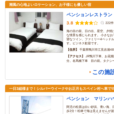
潮風の心地よいロケーション、お子様にも優しい宿
ペンションレストラン
3.8
222件
海の目の前、日の出、星空、夕焼
な情景を感じられます。 小さなお
望なツイン、ファミリー4ベッド
す。ビジネス歓迎です。
住所
千葉県鴨川市江見吉浦487
アクセス
JR鴨川下車、お花畑
分。名馬橋下車 目の前。タクシー
この施
一日3組様まで！シルバーウイークやお正月もスペイン村へ車で1
ペンション マリンハ
阿児の松原は白い砂浜、青い海、
歩2分！松林で海は見えませんが