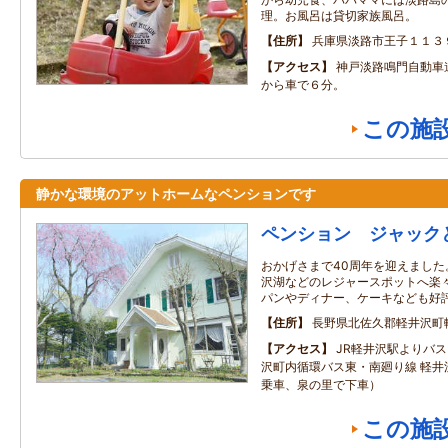
理。お風呂は貸切家族風呂。
住所
兵庫県淡路市王子１１３
アクセス
神戸淡路鳴門自動車
から車で６分。
この施
静かな環境のアットホームなペンションです
ペンション ジャック
おかげさまで40周年を迎えまし
沢湖などのレジャースポットへ楽
パンやディナー、ケーキなども好
住所
長野県北佐久郡軽井沢町
アクセス
JR軽井沢駅よりバ
沢町内循環バス東・南廻り線 軽井
乗車、泉の里で下車）
この施