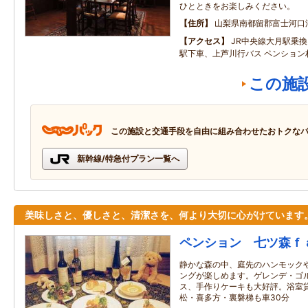
ひとときをお楽しみください。
住所
山梨県南都留郡富士河口
アクセス
JR中央線大月駅乗
駅下車、上芦川行バス ペンション
この施
この施設と交通手段を自由に組み合わせたおトクな
新幹線/特急付プラン一覧へ
美味しさと、優しさと、清潔さを、何より大切に心がけています
ペンション 七ツ森ｆ
静かな森の中、庭先のハンモック
ングが楽しめます。ゲレンデ・ゴ
ス、手作りケーキも大好評。浴室貸
松・喜多方・裏磐梯も車30分