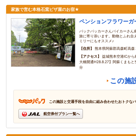
家族で営む本格石窯ピザ屋のお宿★
ペンションフラワーガ
バックパッカーさんバイカーさん
旅に寄り添います。動物とふれ合
ミリーにもオススメ♪
住所
熊本県阿蘇郡高森町高森
アクセス
益城熊本空港ICか
大橋開通H28.8.27】阿蘇くまも
分
この施
この施設と交通手段を自由に組み合わせたおトクな
航空券付プラン一覧へ