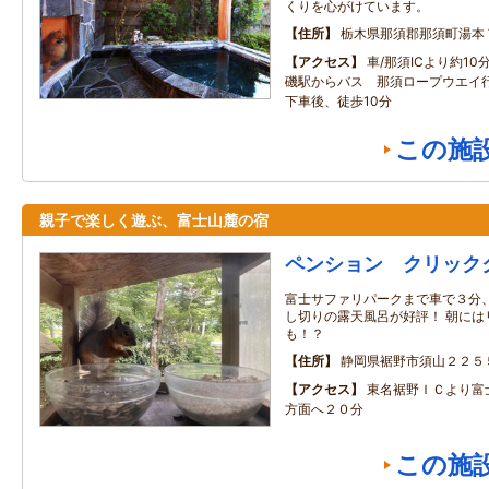
くりを心がけています。
住所
栃木県那須郡那須町湯本
アクセス
車/那須ICより約10
磯駅からバス 那須ロープウエイ行
下車後、徒歩10分
この施
親子で楽しく遊ぶ、富士山麓の宿
ペンション クリック
富士サファリパークまで車で３分
し切りの露天風呂が好評！ 朝には
も！？
住所
静岡県裾野市須山２２５
アクセス
東名裾野ＩＣより富
方面へ２０分
この施