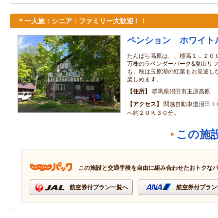
＊一人旅：シニア：ファミリー大歓迎！！
ペンション ホワイト
たんばら高原は、、標高１，２００
万株のラベンダーパーク&夏山リフ
も、秋は玉原湖の紅葉もお見逃しな
楽しめます。
住所
群馬県沼田市玉原高原
アクセス
関越自動車道沼田Ｉ
へ約２０Ｋ３０分。
この施
この施設と交通手段を自由に組み合わせたおトクな
航空券付プラン一覧へ
航空券付プラン