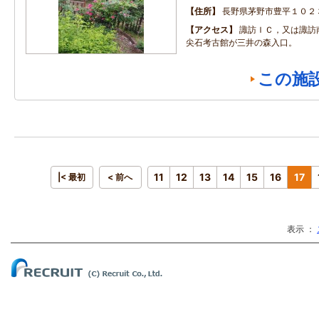
住所
長野県茅野市豊平１０２
アクセス
諏訪ＩＣ，又は諏訪
尖石考古館が三井の森入口。
この施
11
12
13
14
15
16
17
|< 最初
< 前へ
表示 ：