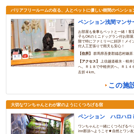
バリアフリールームの在る、人とペットに優しい樹間のペンショ
ペンション浅間マンサ
お部屋も食事もペットと一緒！客
子もOKのミニドッグラン付お部屋
階で特にファミリーに好評！メイ
付人工芝張りで雨天も安心！
住所
群馬県吾妻郡嬬恋村鎌原
アクセス
上信越道碓氷・軽井
へ。Ｒ１８で中軽井沢へ。Ｒ１４
左折４km。
この施
大切なワンちゃんとわが家のようにくつろげる宿
ペンション ハロハロ i
ワンちゃんと一緒にくつろげるペ
inn那須へようこそ★自然とワン