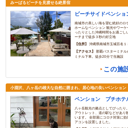
みーばるビーチを見渡せる絶景宿
ビーチサイドペンショ
南城市の美しい海を望む絶好のロ
ホームなペンション 観光やワーケ
ったりとした沖縄時間をお過ごしい
ーチまで徒歩３秒の好立地
住所
沖縄県南城市玉城百名１
アクセス
那覇バスターミナル
ミナル下車。徒歩20分で当施設
この施
小淵沢、八ヶ岳の雄大な自然に囲まれ、居心地の良いペンション
ペンション プチホテ
八ヶ岳観光の拠点としてぴったり
アウトレット、道の駅などがあり
います。 全部屋にコロナ対策に効
アコンを設置しました。