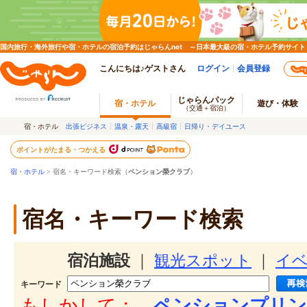
国内旅行・海外旅行や宿・ホテルの宿泊予約はじゃらんnet ～日本最大級の宿・ホテル予約サイト
こんにちは♪ゲストさん
ログイン
会員登録
じゃらんパック
宿・ホテル
遊び・体験
（交通＋宿泊）
宿・ホテル
出張ビジネス
温泉・露天
高級宿
日帰り・デイユース
ポイントがたまる・つかえる
宿・ホテル
> 宿名・キーワード検索（
ペンション榮クラブ
）
宿名・キーワード検索
宿泊施設
｜
観光スポット
｜
イ
キーワード
もしかして：
ペンションプリン