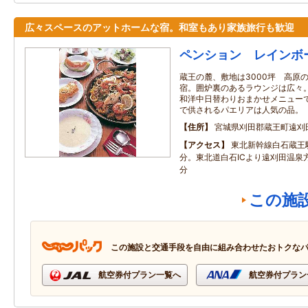
広々スペースのアットホームな宿。和室もあり家族旅行も歓迎
ペンション レインボ
蔵王の麓、敷地は3000坪 高原
宿。囲炉裏のあるラウンジは広々
和洋中日替わりおまかせメニュー
で供されるパエリアは人気の品。
住所
宮城県刈田郡蔵王町遠刈田
アクセス
東北新幹線白石蔵王
分。東北道白石ICより遠刈田温泉
分
この施
この施設と交通手段を自由に組み合わせたおトクな
航空券付プラン一覧へ
航空券付プラン