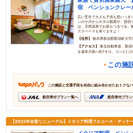
宿 ペンションクレー
広い芝生で大人も子供も思いっき
ンの小川からホタル観賞や、貸切
は、天然温泉でお肌もつるつる。
ズスペースも有りますよ！
住所
栃木県那須郡那須町大字湯本
アクセス
東北自動車道、那須
を湯本方面へ約7キロ、コンビに
この施
この施設と交通手段を自由に組み合わせたおトクな
航空券付プラン一覧へ
航空券付プラン
【2022年全室リニューアル】イタリア料理フルコース・ディナ