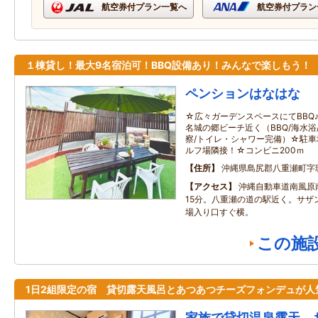
航空券付プラン一覧へ
航空券付プラン
１棟貸し！最大9名宿泊可！BBQ設備あり！みんなで楽しもう！
ペンションはなはな
☆広々ガーデンスペースにてBBQ
名城の郷ビーチ近く（BBQ/海水浴
察/トイレ・シャワー完備）☆駐車
ルフ場隣接！☆コンビニ200ｍ
住所
沖縄県島尻郡八重瀬町字
アクセス
沖縄自動車道南風原
15分。八重瀬の道の駅近く。サザ
場入り口すぐ横。
この施
1日2組限定の宿 貸切露天風呂とあつあつチーズフォンデュが人
家族で貸切温泉露天 