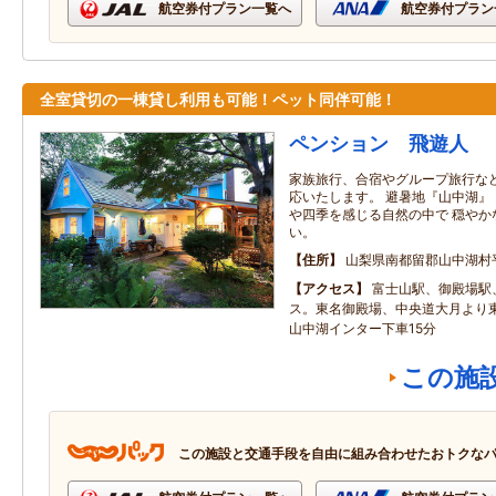
航空券付プラン一覧へ
航空券付プラン
全室貸切の一棟貸し利用も可能！ペット同伴可能！
ペンション 飛遊人
家族旅行、合宿やグループ旅行な
応いたします。 避暑地『山中湖』
や四季を感じる自然の中で 穏やか
い。
住所
山梨県南都留郡山中湖村
アクセス
富士山駅、御殿場駅
ス。東名御殿場、中央道大月より
山中湖インター下車15分
この施
この施設と交通手段を自由に組み合わせたおトクな