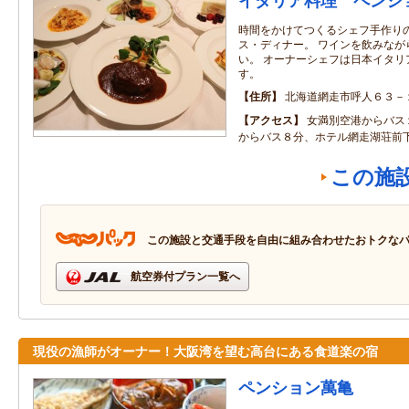
イタリア料理 ペンシ
時間をかけてつくるシェフ手作り
ス・ディナー。 ワインを飲みなが
い。 オーナーシェフは日本イタリ
す。
住所
北海道網走市呼人６３－
アクセス
女満別空港からバス
からバス８分、ホテル網走湖荘前
この施
この施設と交通手段を自由に組み合わせたおトクな
航空券付プラン一覧へ
現役の漁師がオーナー！大阪湾を望む高台にある食道楽の宿
ペンション萬亀