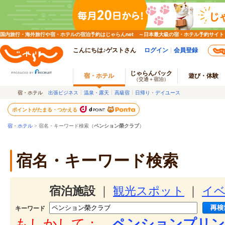
国内旅行・海外旅行や宿・ホテルの宿泊予約はじゃらんnet ～日本最大級の宿・ホテル予約サイト
こんにちは♪ゲストさん
ログイン
会員登録
じゃらんパック
宿・ホテル
遊び・体験
（交通＋宿泊）
宿・ホテル
出張ビジネス
温泉・露天
高級宿
日帰り・デイユース
ポイントがたまる・つかえる
宿・ホテル
> 宿名・キーワード検索（
ペンション榮クラブ
）
宿名・キーワード検索
宿泊施設
｜
観光スポット
｜
イ
キーワード
もしかして：
ペンションプリン