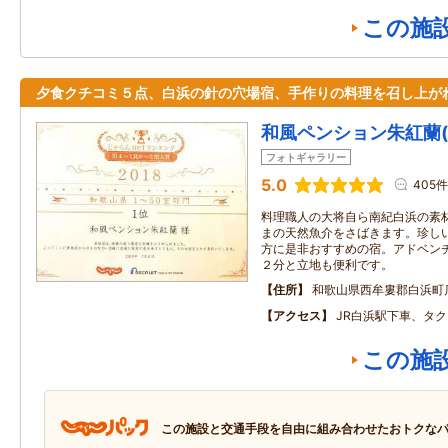
この施
夕食クチコミ５点、白浜の針の穴場宿、手作りの料理を召し上が
和風ペンション朱紅蘭
フォトギャラリー
5.0
405件
料理職人の大将自ら南紀白浜の素
まの天然魚介をさばきます。珍し
方に是非おすすめの宿。アドベン
２分と立地も便利です。
住所
和歌山県西牟婁郡白浜町
アクセス
JR白浜駅下車、タ
この施
この施設と交通手段を自由に組み合わせたおトクな