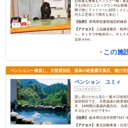
お部屋も食事もペットと一緒！客
子もOKのミニドッグラン付お部屋
階で特にファミリーに好評！メイ
付人工芝張りで雨天も安心！
住所
群馬県吾妻郡嬬恋村鎌原
アクセス
上信越道碓氷・軽井
へ。Ｒ１８で中軽井沢へ。Ｒ１４
左折４km。
この施
ペンション一棟貸し、大型貸別荘、温泉の絶景露天風呂、遊び充
ペンション ユミィ
フォトギャラリー
貸し切りだから安心！最大22名程
貸切別荘です。 天然温泉の絶景望
天、24時間の薬湯内風呂付。 自
ＢＱなどいかがですか♪
住所
栃木県日光市所野1547-4
アクセス
東北自動車道～日光