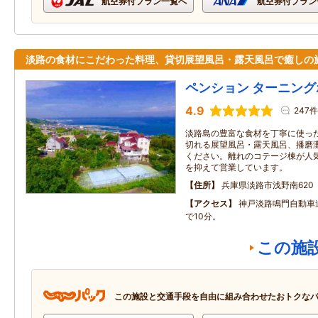
航空券付プラン一覧へ
航空券付プラン
淡路の食材にこだわった料理、貸切展望風呂・露天風呂で癒しの
ペンション ターニン
4.9
247件
淡路島の豊富な食材を丁寧に使っ
切れる展望風呂・露天風呂、播磨
ください。離れのコテージ棟が人
を抑えて営業しています。
住所
兵庫県淡路市浅野南620
アクセス
神戸淡路鳴門自動車
で10分。
この施
この施設と交通手段を自由に組み合わせたおトクな