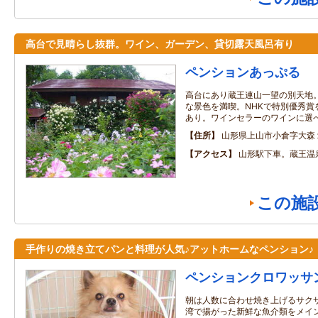
高台で見晴らし抜群。ワイン、ガーデン、貸切露天風呂有り
ペンションあっぷる
高台にあり蔵王連山一望の別天地
な景色を満喫。NHKで特別優秀賞
あり。ワインセラーのワインに選
住所
山形県上山市小倉字大森
アクセス
山形駅下車。蔵王温
この施
手作りの焼き立てパンと料理が人気♪アットホームなペンション♪
ペンションクロワッサ
朝は人数に合わせ焼き上げるサクサ
湾で揚がった新鮮な魚介類をメイ