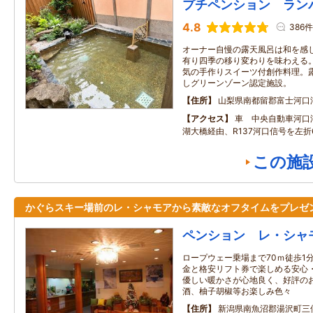
プチペンション ラン
4.8
386件
オーナー自慢の露天風呂は和を感
有り四季の移り変わりを味わえる
気の手作りスイーツ付創作料理。露
しグリーンゾーン認定施設。
住所
山梨県南都留郡富士河口
アクセス
車 中央自動車河口湖
湖大橋経由、R137河口信号を左折
この施
かぐらスキー場前のレ・シャモアから素敵なオフタイムをプレゼ
ペンション レ・シャ
ロープウェー乗場まで70ｍ徒歩1
金と格安リフト券で楽しめる安心
優しい暖かさが心地良く、好評の
酒、柚子胡椒等お楽しみ色々
住所
新潟県南魚沼郡湯沢町三