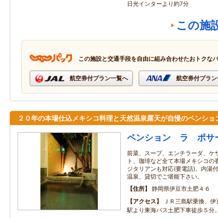
日光インターより約7分
この施
この施設と交通手段を自由に組み合わせたおトクな
航空券付プラン一覧へ
航空券付プラン
２０年の本場仕込メキシコ料理と天然温泉露天が自慢のペンショ
ペンション ラ ポサ
前菜、スープ、エンチラーダ、ケ
ト、珈琲など全て本場メキシコの
ジタリアンも対応(要電話)。内湯
温泉、貸切でご堪能下さい。
住所
静岡県伊豆市土肥４６
アクセス
ＪＲ三島駅乗換、伊
駅より東海バス土肥下車徒歩５分