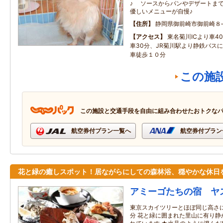
♪ ソースからパンやデザートまで
優しいメニューが自慢♪
住所
静岡県御前崎市御前崎８
アクセス
東名菊川ICより車4
車30分、JR菊川駅より静鉄バス
車徒歩１０分
この施
この施設と交通手段を自由に組み合わせたおトクな
航空券付プラン一覧へ
航空券付プラン
花と緑の癒しスポット！居ながらにしての森林浴、穏やかな休日
アミーゴたちの宿 ヤ
東京スカイツリーとほぼ同じ高さに
分 花と緑に囲まれた里山に有り静