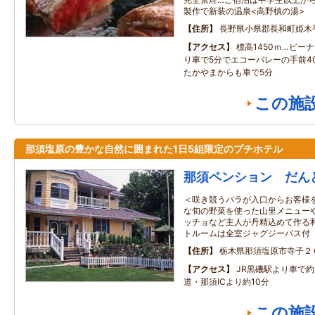
製作で新装の温泉<高野槙の湯>
住所
長野県小県郡長和町姫木
アクセス
標高1450ｍ…ビー
り車で5分でエコーバレーの手前4
たかやまからも車で5分
この施
那須塩原の豊かな自然に囲まれた1日5組限定のプチホテル
那須ペンション だん
＜咲き競うバラが入口からお客様
な旬の野菜を使った山里メニュー
ッチョなど主人が丹精込めて作る
トルームは全室ジャグジーバス付
住所
栃木県那須塩原市寺子２
アクセス
JR黒磯駅より車で
道・那須ICより約10分
この施