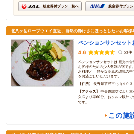
航空券付プラン一覧へ
航空券付プラン
北八ヶ岳ロープウエイ直近、自然の静けさにほっとしたいお客様
ペンションサンセット
4.6
53件
ペンションサンセットは 観光の合
お客様のための少人数制の宿です。
お料理と、 静かな高原の環境の中
をお過ごしいただけます。
住所
長野県茅野市北山４０３
アクセス
中央道諏訪ICより車
久ICより車60分。おクルマ以外
です。
この施