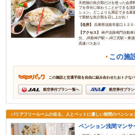
天然物の魚介類だけを使った会席
フを存分に味わうことができる淡
ション。どこよりも満足できる家
で新鮮な魚介類を召し上がれ！
住所
兵庫県淡路市釜口１２０
アクセス
神戸淡路鳴門自動車道
分。JR新神戸駅～JR三宮駅～東
高速バスあり
この施
この施設と交通手段を自由に組み合わせたおトクな
航空券付プラン一覧へ
航空券付プラン
バリアフリールームの在る、人とペットに優しい樹間のペンショ
ペンション浅間マンサ