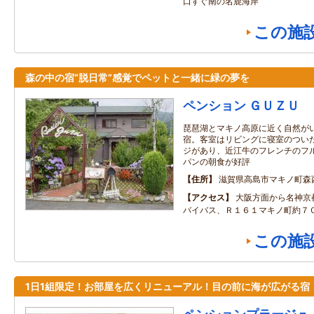
口すぐ南の名鹿海岸
この施
森の中の宿“脱日常”感覚でペットと一緒に緑の夢を
ペンション ＧＵＺＵ
琵琶湖とマキノ高原に近く自然が
宿。客室はリビングに寝室のつい
ジがあり、近江牛のフレンチのフ
パンの朝食が好評
住所
滋賀県高島市マキノ町森
アクセス
大阪方面から名神京
バイバス、Ｒ１６１マキノ町約７
この施
1日1組限定！お部屋を広くリニューアル！目の前に海が広がる宿