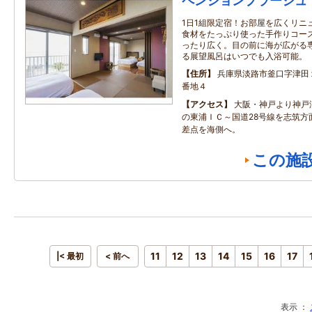
ペンションプラージュ
1日1組限定宿！お部屋を広くリニ
食材をたっぷり使った手作りコー
ったり広く。目の前に海が広がる
る展望風呂はいつでも入浴可能。
住所
兵庫県淡路市釜口字津田
番地４
アクセス
大阪・神戸より神戸
の東浦ＩＣ～国道28号線を志筑方
差点を海側へ。
この施
11
12
13
14
15
16
17
|< 最初
< 前へ
表示 ：