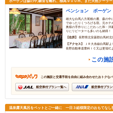
ボーゲンは森の中,騒音を離れ、標高９００ｍ、まだ天然クーラー
ペンション ボーゲン
雄大な白馬八方尾根の麓、森の中
でゆったりくつろげる宿。元ホテ
奥様の手作りにこだわった和・洋
りにリピーターも多いのも納得！
住所
長野県北安曇郡白馬村北
アクセス
ＪＲ大糸線白馬駅よ
長野自動車道豊科ＩＣ又は更埴IC
この施
この施設と交通手段を自由に組み合わせたおトクな
航空券付プラン一覧へ
航空券付プラン
温泉露天風呂をペットとご一緒に 一日３組様限定のおもてなし