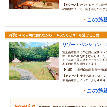
アクセス
かぐらロープウェー
の路地に入って、突き当りの左手
この施
四季折々の自然に触れながら、ゆったりと休日を過ごせる宿
リゾートペンション 
富士山本栖湖に佇む隠れ家的ペン
中、野鳥の声を聞きながらゆった
ませんか！屋内外キッズランドも
本栖の自然を満喫できます！
住所
山梨県南都留郡富士河口
アクセス
中央高速河口湖イン
東名高速富士インターより４０分
この施