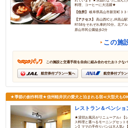
れています ★水晶のように澄んだ
料理、コーヒーに大活躍★
住所
岐阜県高山市新宮町３３
アクセス
高山西ICとJR高山
R158をそれぞれ車約10分。北ア
原山市民公園徒歩2分
この施
この施設と交通手段を自由に組み合わせたおトクな
航空券付プラン一覧へ
航空券付プラン
★季節の創作料理★信州軽井沢の愛犬と泊まれる宿≪大型犬もO
レストラン＆ペンショ
★貸切お風呂がリニューアル♪ 【
ス料理と選べるモーニングセットを
ン】ママの手作りパンは大人気♪ 