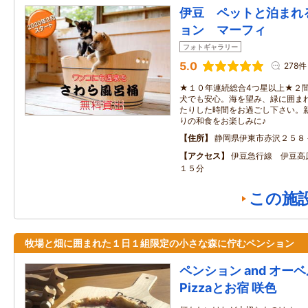
伊豆 ペットと泊まれ
ョン マーフィ
フォトギャラリー
5.0
278件
★１０年連続総合4つ星以上★２
犬でも安心。海を望み、緑に囲ま
たりした時間をお過ごし下さい。
りの和食をお楽しみに♪
住所
静岡県伊東市赤沢２５８
アクセス
伊豆急行線 伊豆高
１５分
この施
牧場と畑に囲まれた１日１組限定の小さな森に佇むペンション
ペンション and オー
Pizzaとお宿 咲色