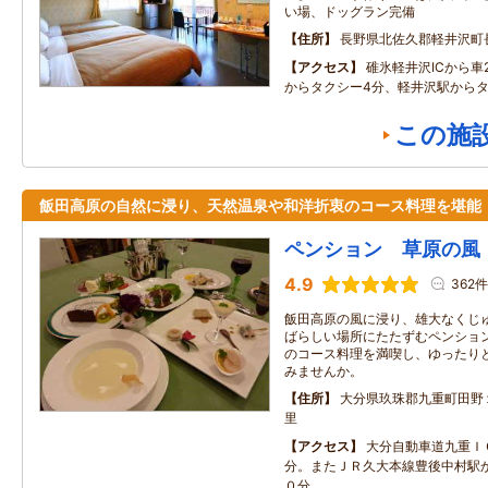
い場、ドッグラン完備
住所
長野県北佐久郡軽井沢町
アクセス
碓氷軽井沢ICから車
からタクシー4分、軽井沢駅からタ
この施
飯田高原の自然に浸り、天然温泉や和洋折衷のコース料理を堪能
ペンション 草原の風
4.9
362件
飯田高原の風に浸り、雄大なくじ
ばらしい場所にたたずむペンショ
のコース料理を満喫し、ゆったり
みませんか。
住所
大分県玖珠郡九重町田野
里
アクセス
大分自動車道九重Ｉ
分。またＪＲ久大本線豊後中村駅
０分。