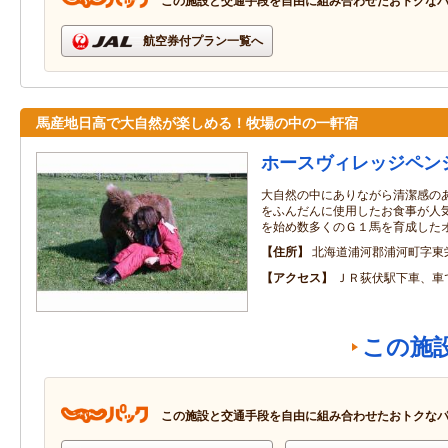
この施設と交通手段を自由に組み合わせたおトクな
航空券付プラン一覧へ
馬産地日高で大自然が楽しめる！牧場の中の一軒宿
ホースヴィレッジペン
大自然の中にありながら清潔感の
をふんだんに使用したお食事が人
を始め数多くのＧ１馬を育成した
住所
北海道浦河郡浦河町字東
アクセス
ＪＲ荻伏駅下車、車
この施
この施設と交通手段を自由に組み合わせたおトクな