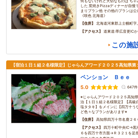
何もないけれど大切なものは ちゃ
した 窯焼きPizzaディナーが自慢
まりプラン他 その他のプランは公
《咲色 北海道》
住所
北海道河東郡上士幌町字上
アクセス
道東道:帯広音更IC
この施
【宿泊１日１組２名様限定】じゃらんアワード２０２５高知県第
ペンション Ｂｅｅ
5.0
647件
※じゃらんアワード２０２５高知
泊【１日１組２名様限定】【高級
塩タタキ】をメインに【四万十う
ど色々なプランがあります※
住所
高知県四万十市名鹿２６
アクセス
四万十町中央IC→黒
６を四万十市方面→Ｒ３２１を足