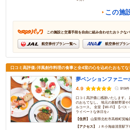
この施
この施設と交通手段を自由に組み合わせたおトクな
航空券付プラン一覧へ
航空券付プラン
口コミ高評価♪洋風創作料理の食事と全4室の心を込めたおもてな
夢ペンションファニー
4.9
919件
口コミ高評価に感謝いたします。 
のおもてなし。 地元の新鮮野菜や
ルコース。 全室【Wi-Fi】【バ
ライベートな休日を♪
住所
山梨県北杜市高根町箕輪
アクセス
ＪＲ小海線清里駅下