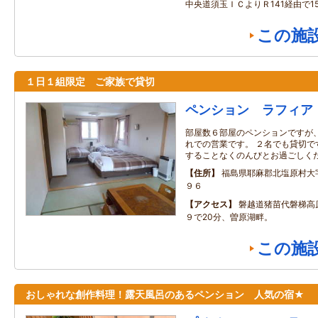
中央道須玉ＩＣよりＲ141経由で1
この施
１日１組限定 ご家族で貸切
ペンション ラフィア
部屋数６部屋のペンションですが
れでの営業です。 ２名でも貸切で
することなくのんびとお過ごしく
住所
福島県耶麻郡北塩原村大
９６
アクセス
磐越道猪苗代磐梯高
９で20分、曽原湖畔。
この施
おしゃれな創作料理！露天風呂のあるペンション 人気の宿★