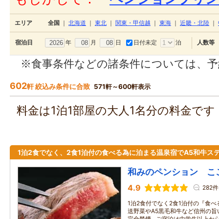
エリア
全国
｜
北海道
｜
東北
｜
関東・甲信越
｜
東海
｜
近畿・北陸
｜
年
月
日
日付未定
泊
宿泊日
人数等
※食事条件などの諸条件については、予
602
軒 絞込み条件に合致
571軒～600軒表示
料金は1泊1部屋の大人1名分の料金で
1泊2食でなく、2食1泊付の食べる為に泊まる温泉宿でA5和牛ス
和みのペンション ここ
4.9
282件
1泊2食付でなく2食1泊付の『食
送野菜やA5黒毛和牛など信州の旨
完全禁煙…ご宿泊は中学生以上か