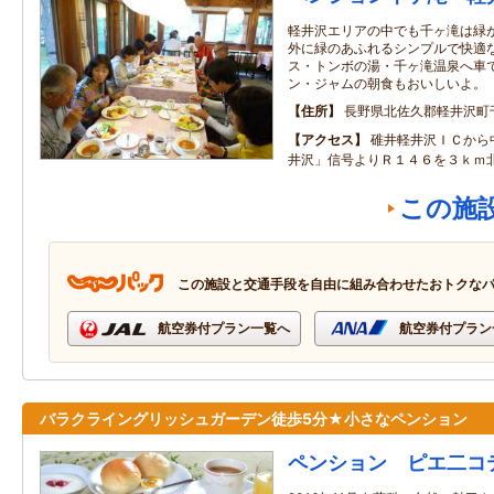
軽井沢エリアの中でも千ヶ滝は緑
外に緑のあふれるシンプルで快適
ス・トンボの湯・千ヶ滝温泉へ車
ン・ジャムの朝食もおいしいよ。
住所
長野県北佐久郡軽井沢町千
アクセス
碓井軽井沢ＩＣから
井沢」信号よりＲ１４６を３ｋｍ
この施
この施設と交通手段を自由に組み合わせたおトクな
航空券付プラン一覧へ
航空券付プラン
バラクライングリッシュガーデン徒歩5分★小さなペンション
ペンション ピエ二コ