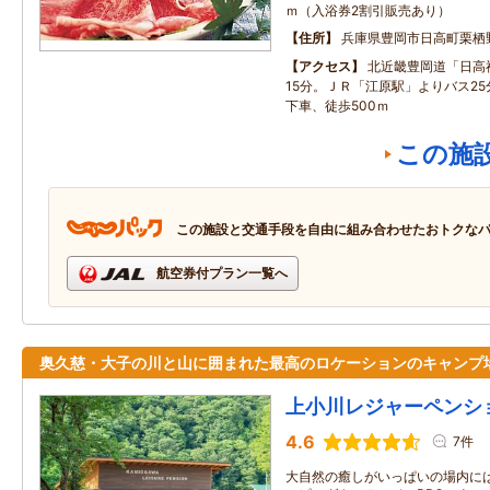
ｍ（入浴券2割引販売あり）
住所
兵庫県豊岡市日高町栗栖
アクセス
北近畿豊岡道「日高
15分。ＪＲ「江原駅」よりバス2
下車、徒歩500ｍ
この施
この施設と交通手段を自由に組み合わせたおトクな
航空券付プラン一覧へ
奥久慈・大子の川と山に囲まれた最高のロケーションのキャンプ
上小川レジャーペンシ
4.6
7件
大自然の癒しがいっぱいの場内に