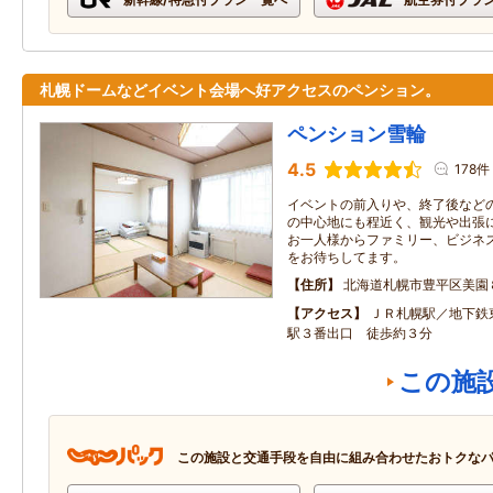
札幌ドームなどイベント会場へ好アクセスのペンション。
ペンション雪輪
4.5
178件
イベントの前入りや、終了後など
の中心地にも程近く、観光や出張
お一人様からファミリー、ビジネ
をお待ちしてます。
住所
北海道札幌市豊平区美園
アクセス
ＪＲ札幌駅／地下鉄
駅３番出口 徒歩約３分
この施
この施設と交通手段を自由に組み合わせたおトクな