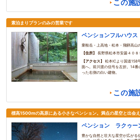
この施
素泊まりプランのみの営業です
ペンションフルハウス
乗鞍岳・上高地・松本・飛騨高山
住所
長野県松本市安曇４０８
アクセス
松本ICより国道15
面へ。前川渡の信号を左折。14番
った右側の白い建物。
この施
標高1500mの高原にある小さなペンション。満点の星空と出会
ペンション ラクゥー
豊かな自然と壮大な星空が広がる信