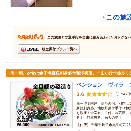
この施
この施設と交通手段を自由に組み合わせたおトクな
航空券付プラン一覧へ
海一望、夕食は銚子港直送刺身盛付和洋折衷、一山いけす徒歩３
ペンション ヴィラ 
3.6
242件
海一望３階建、高台の宿。別館は
新鮮刺身盛、地物野菜付手作り和
も歓迎！全室Ｂ、Ｔ付、冷蔵庫、
Ｆｉ、駐車無料。満天の星！
住所
千葉県銚子市黒生町7125