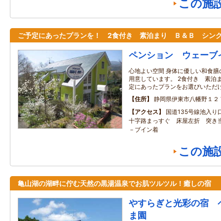
この施
ご予定にあったプランを！ 2食付き 素泊まり Ｂ＆Ｂ シン
ペンション ウェーブ
心地よい空間 身体に優しい和食
用意しています。 2食付き 素泊
定にあったプランをお選びいただ
住所
静岡県伊東市八幡野１２
アクセス
国道135号線池入り
十字路まっすぐ 床屋左折 突き
－ブイン着
この施
亀山湖の湖畔に佇む天然の黒湯温泉でお肌ツルツル！癒しの宿
やすらぎと光彩の宿 
ま園