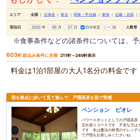
エリア
全国
｜
北海道
｜
東北
｜
関東・甲信越
｜
東海
｜
近畿・北陸
｜
年
月
日
日付未定
泊
宿泊日
人数等
※食事条件などの諸条件については、予
603
軒 絞込み条件に合致
211軒～240軒表示
料金は1泊1部屋の大人1名分の料金で
宿を拠点に歩いて見て遊んで、戸隠高原を肌で実感
ペンション ピオレ
パワースポットとしての戸隠高原
五社巡りコースです 不安な方は
です 冬は魔法の粉雪のゲレンデ
で戸隠をお楽しみくださいね