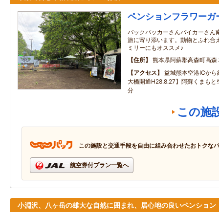
ペンションフラワーガ
バックパッカーさんバイカーさん
旅に寄り添います。動物とふれ合
ミリーにもオススメ♪
住所
熊本県阿蘇郡高森町高森
アクセス
益城熊本空港ICか
大橋開通H28.8.27】阿蘇くまも
分
この施
この施設と交通手段を自由に組み合わせたおトクな
航空券付プラン一覧へ
小淵沢、八ヶ岳の雄大な自然に囲まれ、居心地の良いペンション