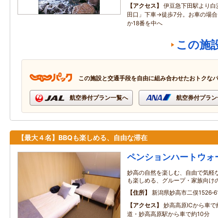
アクセス
伊豆急下田駅より白
田口」下車→徒歩7分。お車の場合、
か18番を中へ
この施
この施設と交通手段を自由に組み合わせたおトクな
航空券付プラン一覧へ
航空券付プラン
【最大４名】BBQも楽しめる、自由な滞在
ペンションハートウォ
妙高の自然を楽しむ、自由で気軽な
も楽しめる、グループ・家族向け
住所
新潟県妙高市二俣1526‐6
アクセス
妙高高原ICから車で
道・妙高高原駅から車で約10分