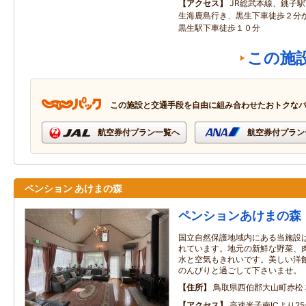
アクセス
JR総武本線、銚子
生海鹿島行き、黒生下車徒歩２分
黒生駅下車徒歩１０分
この施
この施設と交通手段を自由に組み合わせたおトクな
航空券付プラン一覧へ
航空券付プラン
ペンション あけまの森
ペンションあけまの森
国立自然保護地域内にある当施設
れています。地元の新鮮な野菜、
水と空気もきれいです。美しい洋
のんびりと過ごして下さいませ。
住所
鳥取県西伯郡大山町赤松
アクセス
高速米子南ICより2