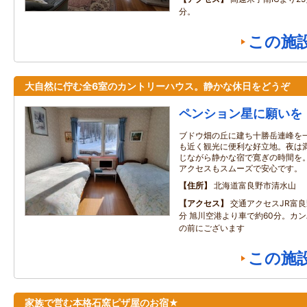
分。
この施
大自然に佇む全6室のカントリーハウス。静かな休日をどうぞ
ペンション星に願いを
ブドウ畑の丘に建ち十勝岳連峰を
も近く観光に便利な好立地。夜は
じながら静かな宿で寛ぎの時間を
アクセスもスムーズで安心です。
住所
北海道富良野市清水山
アクセス
交通アクセスJR富
分 旭川空港より車で約60分。カ
の前にございます
この施
家族で営む本格石窯ピザ屋のお宿★