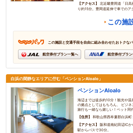
アクセス
北近畿豊岡道「日高
り約15分。豊岡道延伸で車でのア
この施
この施設と交通手段を自由に組み合わせたおトクな
航空券付プラン一覧へ
航空券付プラン
白浜の閑静なエリアに佇む「ペンションAloalo」
ペンションAloalo
海辺までは徒歩約10分！観光や温
の拠点としてはもちろん、 ビジネ
旅行も一緒なら嬉しい！ペット同
住所
和歌山県西牟婁郡白浜町
アクセス
阪和道南紀田辺ICか
駅からバスで30分。