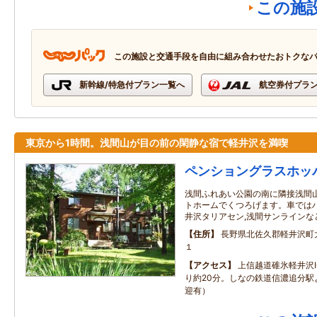
この施
この施設と交通手段を自由に組み合わせたおトクな
新幹線/特急付プラン一覧へ
航空券付プラ
東京から1時間。浅間山が目の前の閑静な宿で軽井沢を満喫
ペンショングラスホッ
浅間ふれあい公園の南に隣接浅間
トホームでくつろげます。車ではハ
井沢タリアセン,浅間サンラインな
住所
長野県北佐久郡軽井沢町
１
アクセス
上信越道碓氷軽井沢I
り約20分。しなの鉄道信濃追分駅
迎有）