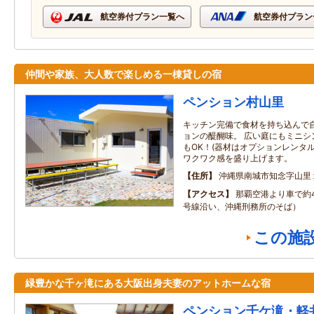
航空券付プラン一覧へ
航空券付プラン
仲間や家族、大人数で楽しめる一棟貸しの宿
ペンション村山里
キッチン完備で食材を持ち込んで
ョンの醍醐味。 広い庭にもミニシ
もOK！(器材はオプションレンタ
ワクワク感を盛り上げます。
住所
沖縄県南城市知念字山里
アクセス
那覇空港より車で約4
号線沿い、沖縄刑務所のそば）
この施
緑豊かな千ヶ滝にある大阪出身夫妻のアットホームな宿
ペンション千ケ滝・軽