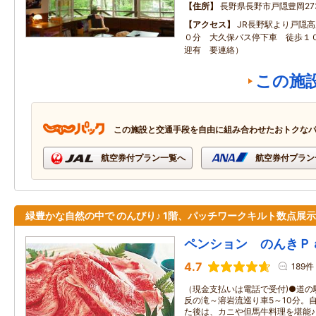
住所
長野県長野市戸隠豊岡273
アクセス
JR長野駅より戸隠
０分 大久保バス停下車 徒歩１０
迎有 要連絡）
この施
この施設と交通手段を自由に組み合わせたおトクな
航空券付プラン一覧へ
航空券付プラン
緑豊かな自然の中で のんびり♪ 1階、パッチワークキルト数点展示
ペンション のんきＰ
4.7
189件
（現金支払いは電話で受付)●道の
反の滝～溶岩流巡り車5～10分。
た後は、カニや但馬牛料理を堪能♪