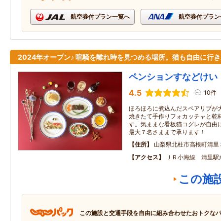
航空券付プラン一覧へ
航空券付プラン
2024年オープン♪ 喧騒を離れ時を見つめる場所。猫も自由に行
ペンションすなどけい
4.5
10件
ほろほろに煮込んだスペアリブが
焼きたて手作りフォカッチャと乾
す。気ままな看板猫コグレが自由
最大７名さままで承ります！
住所
山梨県北杜市高根町清里
アクセス
ＪＲ小海線 清里駅
この施
この施設と交通手段を自由に組み合わせたおトクな