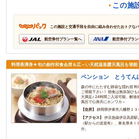
この施
この施設と交通手段を自由に組み合わせたおトクな
航空券付プラン一覧へ
航空券付プラン
料理長渾身★旬の創作和食会席＆広～い天然温泉露天風呂を堪能
ペンション とうてん
森の中にたたずむ静寂な隠れ宿 料
ご堪能下さい！ 朝食は無添加ひも
大満足♪ 24時間ご入浴可能、解
風呂で心身共にホンワカ～
住所
静岡県伊東市八幡野１３
アクセス
伊豆急線伊豆高原駅
（駅からの送迎有）、東名厚木Ｉ
分。