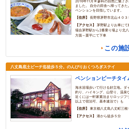
2016年11月☆蓼科の自然に魅了
ました。 自分の田舎へ帰ってきた
ペンションを目指しています。
住所
長野県茅野市北山４０３
アクセス
茅野駅よりお車にて
場合茅野駅から2番乗り場より北
方面～栗平にて下車
この施
八丈島底土ビーチ迄徒歩５分。のんびりおくつろぎステイ
ペンションビーチタイ
海水浴場歩いて行ける好立地。ダ
釣り、ハイキング、山登り、温泉
近くには一軒家素泊まりロッジフリー
以上で宿泊可、基本連泊で）も
住所
東京都八丈島八丈町三根
アクセス
港から徒歩５分