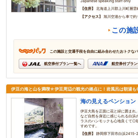
Japanese speaking staff only
住所
北海道上川郡上川町層雲
アクセス
旭川空港から車で約
この施
この施設と交通手段を自由に組み合わせたおトクな
航空券付プラン一覧へ
航空券付プラン
伊豆の海と山を満喫☆伊豆周辺の観光の拠点に！岩風呂は朝湯も
海の見えるペンション
伊豆大島を正面に花と緑に囲まれ
など自然を身近に感じられる白浜
ラスのハンモックも心地良くて◎
すめです。
住所
静岡県下田市白浜2415-