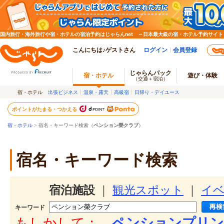
国内旅行・海外旅行や宿・ホテルの宿泊予約はじゃらんnet ～日本最大級の宿・ホテル予約サイト
こんにちは♪ゲストさん
ログイン
会員登録
じゃらんパック
宿・ホテル
遊び・体験
（交通＋宿泊）
宿・ホテル
出張ビジネス
温泉・露天
高級宿
日帰り・デイユース
ポイントがたまる・つかえる
宿・ホテル
> 宿名・キーワード検索（
ペンション榮クラブ
）
宿名・キーワード検索
宿泊施設
｜
観光スポット
｜
イ
キーワード
もしかして：
ペンションプリン