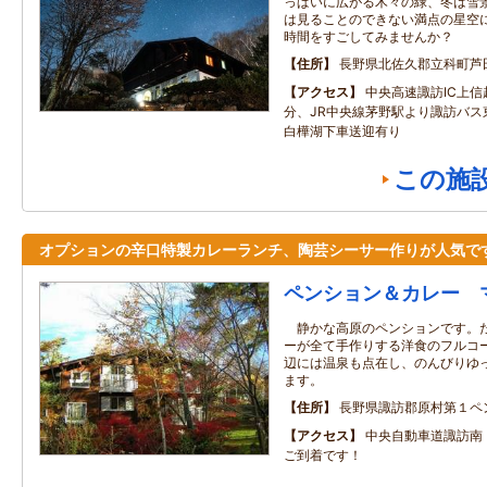
っぱいに広がる木々の緑、冬は雪
は見ることのできない満点の星空
時間をすごしてみませんか？
住所
長野県北佐久郡立科町芦
アクセス
中央高速諏訪IC上信
分、JR中央線茅野駅より諏訪バス
白樺湖下車送迎有り
この施
オプションの辛口特製カレーランチ、陶芸シーサー作りが人気で
ペンション＆カレー 
静かな高原のペンションです。た
ーが全て手作りする洋食のフルコ
辺には温泉も点在し、のんびりゆ
ます。
住所
長野県諏訪郡原村第１ペ
アクセス
中央自動車道諏訪南
ご到着です！