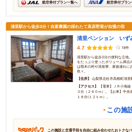
航空券付プラン一覧へ
航空券付プラン
清里駅から徒歩3分！自家農園の採れたて高原野菜が自慢の宿
清里ペンション いず
4.7
18件
清里駅から徒歩3分の便利な立地
をたっぷり使ったボリューム満点
は萌木の村や清泉寮、家族連れに
色々。
住所
山梨県北杜市高根町清里駅
アクセス
【電車】ＪＲ小海線
３分（２６０ｍ）。【お車】中央
１８分(１２ｋｍ）。
この施
この施設と交通手段を自由に組み合わせたおトクな