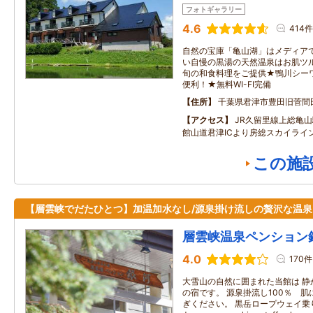
フォトギャラリー
4.6
414件
自然の宝庫「亀山湖」はメディア
い自慢の黒湯の天然温泉はお肌ツ
旬の和食料理をご提供★鴨川シー
便利！★無料WI-FI完備
住所
千葉県君津市豊田旧菅間
アクセス
JR久留里線上総亀山
館山道君津ICより房総スカイライ
この施
【層雲峡でだたひとつ】加温加水なし/源泉掛け流しの贅沢な温泉
層雲峡温泉ペンション
4.0
170件
大雪山の自然に囲まれた当館は 静
の宿です。 源泉掛流し100％ 
ぎください。 黒岳ロープウェイ乗