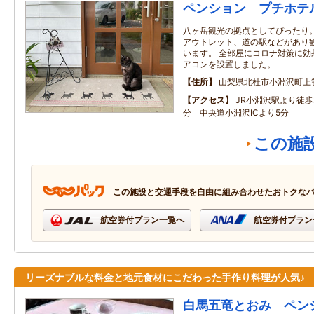
ペンション プチホテ
八ヶ岳観光の拠点としてぴったり
アウトレット、道の駅などがあり
います。 全部屋にコロナ対策に効
アコンを設置しました。
住所
山梨県北杜市小淵沢町上
アクセス
JR小淵沢駅より徒歩
分 中央道小淵沢ICより5分
この施
この施設と交通手段を自由に組み合わせたおトクな
航空券付プラン一覧へ
航空券付プラン
リーズナブルな料金と地元食材にこだわった手作り料理が人気♪
白馬五竜とおみ ペン