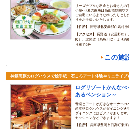
リーズナブルな料金とお母さんの
小屋へ♪夏の白馬は高山植物園やフ
ご自宅にいるようなゆったりとし
りをお手伝いいたします。
住所
長野県北安曇郡白馬村神
アクセス
長野道（安曇野IC
IC）、北陸道（糸魚川IC）より約60
り車で2分
この施
神鍋高原のログハウスで絵手紙・石ころアート体験やミニライブ
ログリゾートかんなべ
あるペンション～
音楽とアートが好きなオーナーの
産本格ログハウスがダイニング★
ダイニングにはピアノがあります
セッションなどできますよ！
住所
兵庫県豊岡市日高町東河内