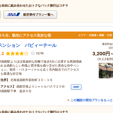
を自由に組み合わせたおトクなパック旅行はコチラ
航空券付プラン一覧へ
歩５分。観光にアクセス良好な宿
エリア：
北海道 > 函館・大沼
最安料金(
ペンション パピィーテール
(目
.2
3,200円
157件
(大人2名利
JR函館駅よりほぼ直線的な距離で徒歩5分に位置する異国情緒
溢れる函館らしい和風と西洋風を織り交ぜた異色な街中ペン
ション。朝市・バスターミナルも近く市内観光でのアクセス
にも最適な好立地
住所
北海道函館市若松町３０－１６
アクセス
函館空港よりシャトルバスで２０分
MAP
JR函館駅下車 徒歩５分
この施設の宿泊プランをもっと
を自由に組み合わせたおトクなパック旅行はコチラ