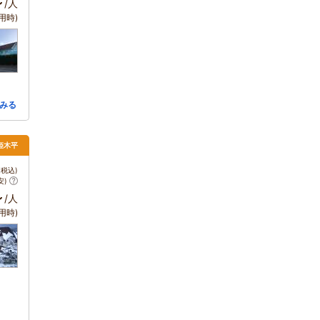
～
/人
用時)
みる
姫木平
税込)
安)
～
/人
用時)