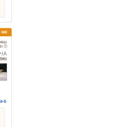
・国頭
税込)
安)
～
/人
用時)
みる