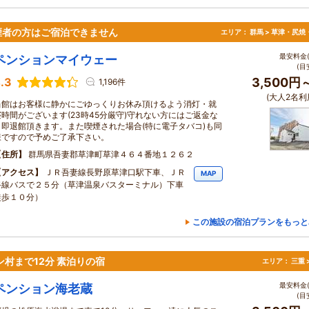
煙者の方はご宿泊できません
エリア：
群馬 > 草津・尻焼
最安料金(
ペンションマイウェー
(目
.3
3,500円
1,196件
(大人2名利
当館はお客様に静かにごゆっくりお休み頂けるよう消灯・就
寝時間がございます(23時45分厳守)守れない方にはご返金な
く即退館頂きます。また喫煙された場合(特に電子タバコ)も同
様ですので予めご了承下さい。
住所
群馬県吾妻郡草津町草津４６４番地１２６２
アクセス
ＪＲ吾妻線長野原草津口駅下車、ＪＲ
MAP
路線バスで２５分（草津温泉バスターミナル）下車
徒歩１０分）
この施設の宿泊プランをもっと
村まで12分 素泊りの宿
エリア：
三重 
最安料金(
ペンション海老蔵
(目