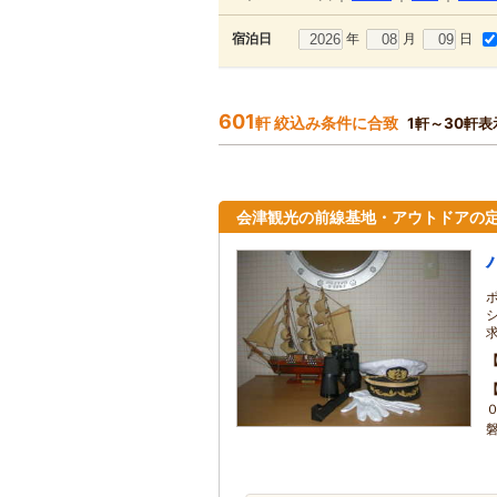
年
月
日
宿泊日
601
軒 絞込み条件に合致
1軒～30軒表
会津観光の前線基地・アウトドアの