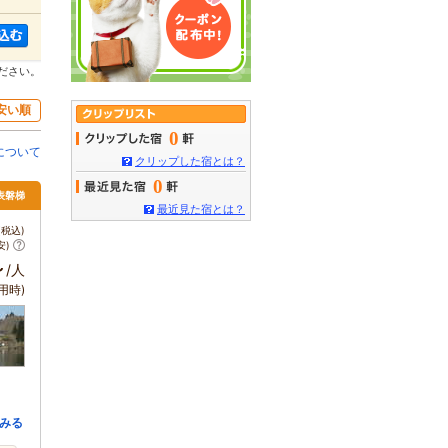
ださい。
安い順
0
について
クリップした宿とは？
0
表磐梯
最近見た宿とは？
税込)
安)
～
/人
用時)
みる