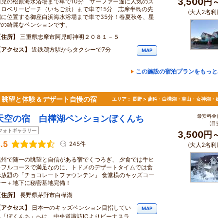
3,500円
阿児の松原海水浴場まで車で10分 サーファー達に人気のス
トロベリービーチ（いちご浜）まで車で15分 志摩半島の先
(大人2名利
端に位置する御座白浜海水浴場まで車で35分！春夏秋冬、星
空の綺麗なペンションです。
住所
三重県志摩市阿児町神明２０８１－５
アクセス
近鉄鵜方駅からタクシーで7分
MAP
この施設の宿泊プランをもっと
！眺望と体験＆デザート自慢の宿
エリア：
長野 > 蓼科・白樺湖・車山・女神湖・
最安料金(
天空の宿 白樺湖ペンションぼくんち
(目
フォトギャラリー
3,500円
.5
245件
(大人2名利
信州で随一の眺望と自信がある宿でくつろぎ、 夕食では牛ヒ
レフルコースで満足なのに、トドメのデザートタイムでは食
べ放題の「チョコレートファウンテン」 食堂横のキッズコー
ナー＋地下に秘密基地完備！
住所
長野県茅野市白樺湖
アクセス
日本一のキッズペンション目指してい
MAP
る「ぼくんち」へは、中央道諏訪ICよりビーナスラ