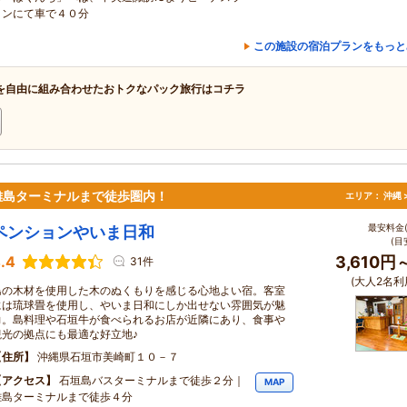
インにて車で４０分
この施設の宿泊プランをもっと
を自由に組み合わせたおトクなパック旅行はコチラ
離島ターミナルまで徒歩圏内！
エリア：
沖縄 
最安料金(
ペンションやいま日和
(目
.4
3,610円
31件
(大人2名利
島の木材を使用した木のぬくもりを感じる心地よい宿。客室
には琉球畳を使用し、やいま日和にしか出せない雰囲気が魅
力。島料理や石垣牛が食べられるお店が近隣にあり、食事や
観光の拠点にも最適な好立地♪
住所
沖縄県石垣市美崎町１０－７
アクセス
石垣島バスターミナルまで徒歩２分｜
MAP
離島ターミナルまで徒歩４分