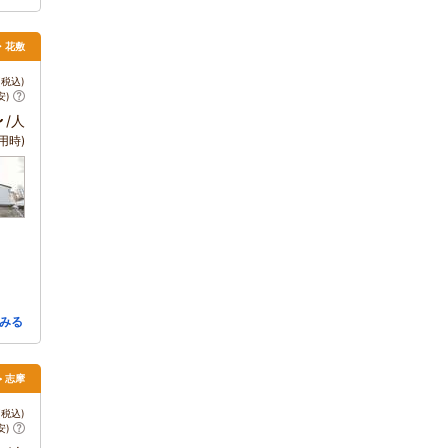
・花敷
税込)
安)
～
/人
用時)
みる
> 志摩
税込)
安)