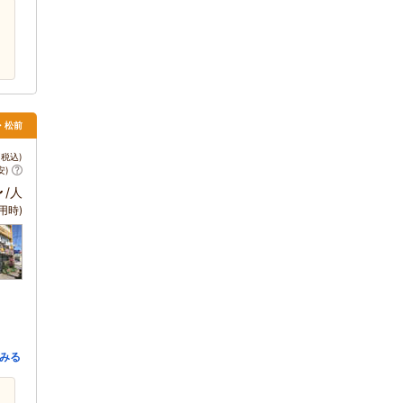
・松前
税込)
安)
～
/人
用時)
みる