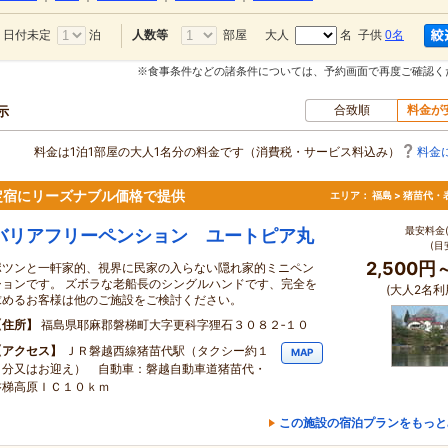
日付未定
泊
部屋
大人
名 子供
0名
人数等
※食事条件などの諸条件については、予約画面で再度ご確認く
合致順
料金が
示
料金は1泊1部屋の大人1名分の料金です（消費税・サービス料込み）
料金
定宿にリーズナブル価格で提供
エリア：
福島 > 猪苗代・
最安料金(
バリアフリーペンション ユートピア丸
(目
2,500円
ポツンと一軒家的、視界に民家の入らない隠れ家的ミニペン
ションです。 ズボラな老船長のシングルハンドです、完全を
(大人2名利
求めるお客様は他のご施設をご検討ください。
住所
福島県耶麻郡磐梯町大字更科字狸石３０８２‐１０
アクセス
ＪＲ磐越西線猪苗代駅（タクシー約１
MAP
０分又はお迎え） 自動車：磐越自動車道猪苗代・
磐梯高原ＩＣ１０ｋｍ
この施設の宿泊プランをもっと