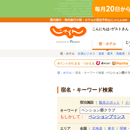
国内旅行・海外旅行や宿・ホテルの宿泊予約はじゃらんnet
こんにちは♪ゲストさん
じ
宿・ホテル
宿・ホテル
出張ビジネス
温泉・露天
高級宿
ポイントがたまる・つかえる
宿・ホテル
> 宿名・キーワード検索（
ペンション榮ク
宿名・キーワード検索
宿泊施設
｜
観光スポット
｜
イ
キーワード
もしかして：
ペンションプリンス
エリア
全国
｜
北海道
｜
東北
｜
関東