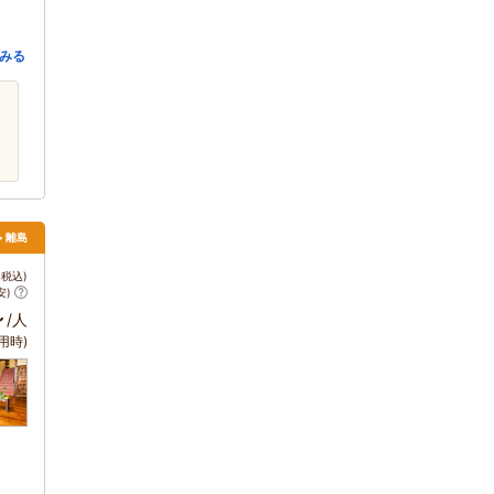
みる
> 離島
税込)
安)
～
/人
用時)