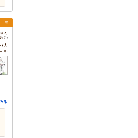
・日南
税込)
安)
～
/人
用時)
みる