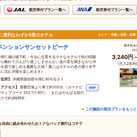
航空券付プラン一覧へ
航空券付プラン一覧へ
に便利なわずか5室のホテル
エリア：
沖縄 > 本部・名護
最安料金(
ペンションサンセットビーチ
(目
3,240円
今帰仁城の城下町・今泊に位置する小さなホテルで街の喧騒
から離れてのんびり過ごしませんか。波の音を聞きながら沖
(大人2名利
縄を肌で楽しめる素敵な立地！夏にはホテルの名の通り水平
線に沈む夕陽を楽しめます♪
住所
沖縄県国頭郡今帰仁村今泊３７
アクセス
那覇空港より車で約100分 （カーナビ
MAP
マップコード 553 111 851） またはやんばる急行
バスで約2時間半
この施設の宿泊プランをもっと
を自由に組み合わせたおトクなパック旅行はコチラ