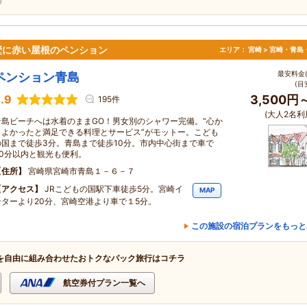
壁に赤い屋根のペンション
エリア：
宮崎 > 宮崎・青島
最安料金(
ペンション青島
(目
.9
3,500円
195件
(大人2名利
青島ビーチへは水着のままGO！男女別のシャワー完備。“心か
らよかったと満足できる料理とサービス”がモットー。こども
の国まで徒歩3分。青島まで徒歩10分。市内中心街まで車で
30分以内と観光も便利。
住所
宮崎県宮崎市青島１－６－７
アクセス
JRこどもの国駅下車徒歩5分。宮崎イ
MAP
ンターより20分、宮崎空港より車で１5分。
この施設の宿泊プランをもっと
を自由に組み合わせたおトクなパック旅行はコチラ
航空券付プラン一覧へ