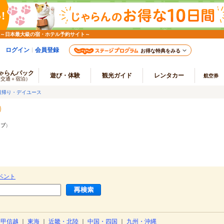
 ～日本最大級の宿・ホテル予約サイト～
ログイン
会員登録
お得な特典をみる
ゃらんパック
遊び・体験
観光ガイド
レンタカー
航空券
（交通＋宿泊）
日帰り・デイユース
ラブ
）
ベント
・甲信越
｜
東海
｜
近畿・北陸
｜
中国・四国
｜
九州・沖縄